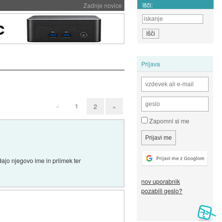
Išči:
Zadnje novice
Prijava
«
1
2
»
Zapomni si me
dajo njegovo ime in priimek ter
nov uporabnik
pozabili geslo?