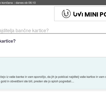
s ob 06:09
najditelja bančne kartice?
kartice?
ejo iz vaše banke in vam sporočijo, da jih je poklical najditelj vaše kartice in vam 
 gold in obveščeni ste bili, preden ste jo sploh pogrešali....