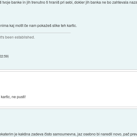
sti tvoje banke in jih trenutno ti hraniš pri sebi, dokler jih banka ne bo zahtevala naza
e nima kaj motit če nam pokažeš slike teh kartic.
t's been established.
 22:59
)
kartic, ne pusti!
i, nekaterim je kakšna zadeva čisto samoumevna, jaz osebno bi naredil novo, pač pre