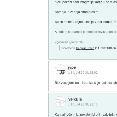
nice, pokaži nam fotografije kartic ki so v la
Spredjo in zadnjo stran prosim.
Saj te ne moti kajne? itak je v lasti banke, t
A coding sequence cannot be revised once i
Zgodovina sprememb…
spremenil:
RegulusDraco
(
11. okt 2018 ob
jype
::
11. okt 2018, 23:02
Bi z veseljem, pa mi banka, ki je lastnica teh 
VelkBla
::
11. okt 2018, 23:15
Kaj naj rečem, ja, nekateri bi bili hvaležn