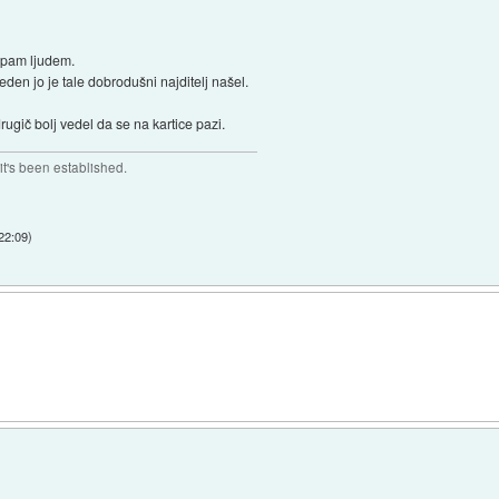
upam ljudem.
reden jo je tale dobrodušni najditelj našel.
drugič bolj vedel da se na kartice pazi.
t's been established.
 22:09
)