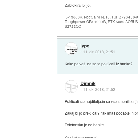
Zablokiral bi jo.
i5-13600K, Noctua NH-D15, TUF Z790-F, 
Toughpower GF3 1000W, RTX 5080 AORUS
S2722QC
jype
::
11. okt 2018, 21:51
Kako pa veš, da so te poklicali iz banke?
Dimnik
::
11. okt 2018, 21:52
Poklicali ste najditelja.in se vse zmenili z nj
Zakaj bi jo preklical? Itak imaš podatke in p
Telefonska je od banke
Zgodovina sprememb…