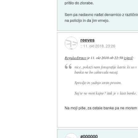
prišlo do zlorabe.
Sem pa nedavno našel denarnico z različnim
na policijo in da jim vrnejo.
reeves
::
11. okt 2018, 23:26
RegulusDraco
je
11. okt 2018 ob 22:58
izjavil
:
nice, pokaži nam fotografije kartic ki so v l
banka ne bo zahtevala nazaj.
Spredjo in zadnjo stran prosim.
Saj te ne moti kajne? itak je v lasti banke
Na moji piše, za ostale banke pa ne morem 
#000000