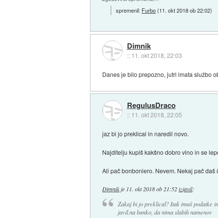
spremenil:
Furbo
(
11. okt 2018 ob 22:02
)
Dimnik
::
11. okt 2018, 22:03
Danes je bilo prepozno, jutri imata službo oba
RegulusDraco
::
11. okt 2018, 22:05
jaz bi jo preklical in naredil novo.
Najditelju kupiš kakšno dobro vino in se lep
Ali pač bonboniero. Nevem. Nekaj pač daš 
Dimnik
je
11. okt 2018 ob 21:52
izjavil
:
Zakaj bi jo preklical? Itak imaš podatke in
javil.na banko, da nima slabih namenov