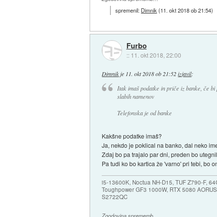
spremenil:
Dimnik
(
11. okt 2018 ob 21:54
)
Furbo
::
11. okt 2018, 22:00
Dimnik
je
11. okt 2018 ob 21:52
izjavil
:
Itak imaš podatke in priče iz banke, če bi 
slabih namenov
Telefonska je od banke
Kakšne podatke imaš?
Ja, nekdo je poklical na banko, dal neko ime,
Zdaj bo pa trajalo par dni, preden bo utegni
Pa tudi ko bo kartica že 'varno' pri tebi, bo 
i5-13600K, Noctua NH-D15, TUF Z790-F, 
Toughpower GF3 1000W, RTX 5080 AORUS
S2722QC
Zgodovina sprememb…