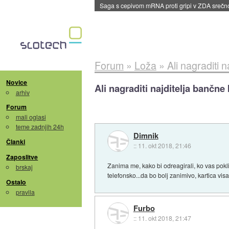
BMW v vozilih začel predvajati reklame
::
dane
Forum
»
Loža
»
Ali nagraditi 
Novice
Ali nagraditi najditelja bančne 
arhiv
Forum
mali oglasi
teme zadnjih 24h
Dimnik
Članki
::
11. okt 2018, 21:46
Zaposlitve
Zanima me, kako bi odreagirali, ko vas poklič
brskaj
telefonsko...da bo bolj zanimivo, kartica visa
Ostalo
pravila
Furbo
::
11. okt 2018, 21:47