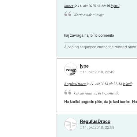
louser
je
11. okt 2018 ob 22:36
izjavil
:
Kartica itak ni tvoja.
kaj zavraga naj bi to pomenilo
A coding sequence cannot be revised once i
jype
::
11. okt 2018, 22:49
RegulusDraco
je
11. okt 2018 ob 22:38
izjavil
:
kaj zavraga naj bi to pomenilo
Na kartici pogosto piše, da je last banke. Na l
RegulusDraco
::
11. okt 2018, 22:58