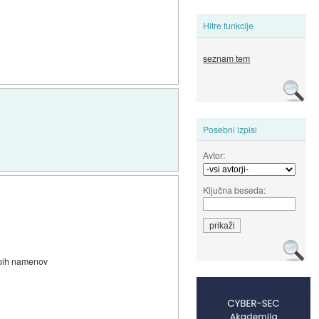
Hitre funkcije
seznam tem
Posebni izpisi
Avtor:
Ključna beseda:
labih namenov