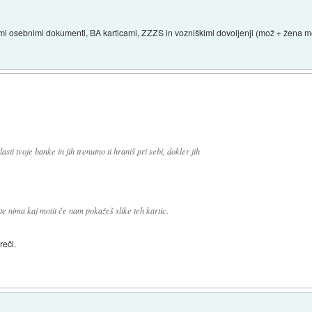
i osebnimi dokumenti, BA karticami, ZZZS in vozniškimi dovoljenji (mož + žena me
asti tvoje banke in jih trenutno ti hraniš pri sebi, dokler jih
, te nima kaj motit če nam pokažeš slike teh kartic.
reči.