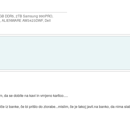
64GB DDR5, 2TB Samsung 990PRO,
, ALIENWARE AW3423DWF, Dell
im, da se dobite na kavi in vrnjeno kartico.....
riče iz banke, če bi prišlo do zlorabe...mislim, če je takoj javil.na banko, da nima s