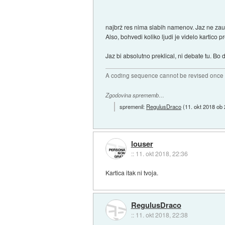
najbrž res nima slabih namenov. Jaz ne za
Also, bohvedi koliko ljudi je videlo kartico p
Jaz bi absolutno preklical, ni debate tu. Bo 
A coding sequence cannot be revised once i
Zgodovina sprememb…
spremenil:
RegulusDraco
(
11. okt 2018 ob
louser
::
11. okt 2018, 22:36
Kartica itak ni tvoja.
RegulusDraco
::
11. okt 2018, 22:38