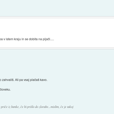
 v istem kraju in se dobita na pijači.....
o zahvališ. Ali pa vsaj plačaš kavo.
človeku.
 priče iz banke, če bi prišlo do zlorabe...mislim, če je takoj