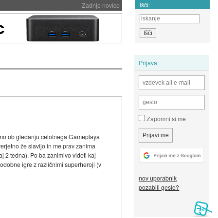
Išči:
Zadnje novice
Prijava
Zapomni si me
ak samo ob gledanju celotnega Gameplaya
verjetno že slavijo in me prav zanima
aj 2 tedna). Po ba zanimivo videti kaj
odobne igre z različnimi superheroji (v
nov uporabnik
pozabili geslo?