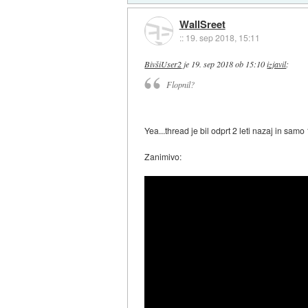
WallSreet
::
19. sep 2018, 15:11
BivšiUser2
je
19. sep 2018 ob 15:10
izjavil
:
Flopnil?
Yea...thread je bil odprt 2 leti nazaj in sa
Zanimivo: