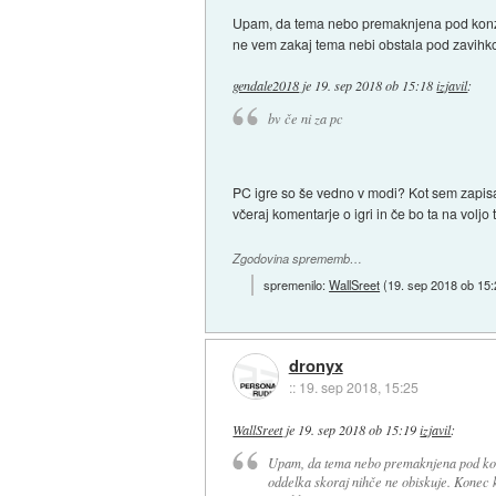
Upam, da tema nebo premaknjena pod konzole 
ne vem zakaj tema nebi obstala pod zavihko
gendale2018
je
19. sep 2018 ob 15:18
izjavil
:
bv če ni za pc
PC igre so še vedno v modi? Kot sem zapisal
včeraj komentarje o igri in če bo ta na voljo
Zgodovina sprememb…
spremenilo:
WallSreet
(
19. sep 2018 ob 15:
dronyx
::
19. sep 2018, 15:25
WallSreet
je
19. sep 2018 ob 15:19
izjavil
:
Upam, da tema nebo premaknjena pod konzol
oddelka skoraj nihče ne obiskuje. Konec 