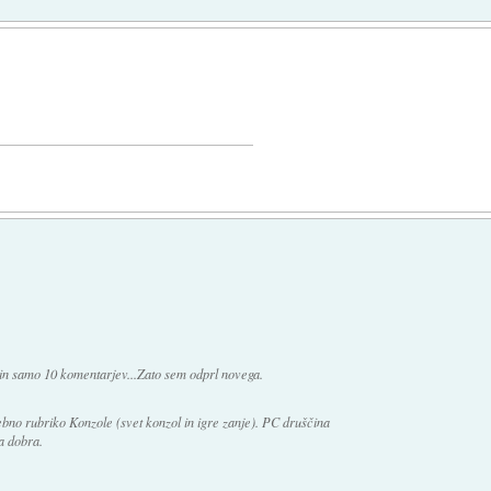
aj in samo 10 komentarjev...Zato sem odprl novega.
bno rubriko Konzole (svet konzol in igre zanje). PC druščina
a dobra.