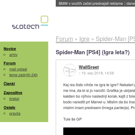
BMW v vozilih začel predvajati reklame
::
dane
Forum
»
Igre
»
Spider-Man [PS
Novice
Spider-Man [PS4] (Igra leta?)
arhiv
Forum
WallSreet
mali oglasi
::
19. sep 2018, 14:58
teme zadnjih 24h
Članki
Kaj res čisto nihče ne igra te igre? Nekate
me ima, da bi si jo naročil. Grafika je ubij
Zaposlitve
kakšen bo njihov naslednji korak, kajti z tol
brskaj
bodo narediti pri Marvel-u. Mislim da bo In
Ostalo
mislim imam predvsem črnega panterja). Pr
pravila
Tule še GP