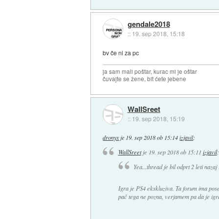
gendale2018
::
19. sep 2018, 15:18
bv če ni za pc
ja sam mali poštar, kurac mi je oštar
čuvajte se žene, bit ćete jebene
WallSreet
::
19. sep 2018, 15:19
dronyx
je
19. sep 2018 ob 15:14
izjavil
:
WallSreet
je
19. sep 2018 ob 15:11
izjavil
:
Yea...thread je bil odprt 2 leti naz
Igra je PS4 ekskluziva. Ta forum ima pose
pač tega ne pozna, verjamem pa da je igr