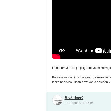
Ljudje pravijo, da jih je igra povsem zasvojil
Kot sem zapisal igric ne igram že nekaj let
lahko hodiš bo ulicah New Yorka oblečen v
BivšiUser2
::
19. sep 2018, 15:04