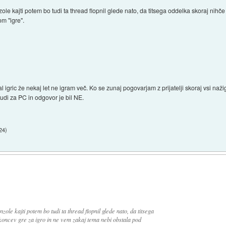
kajti potem bo tudi ta thread flopnil glede nato, da titsega oddelka skoraj nihče
m "igre".
 igric že nekaj let ne igram več. Ko se zunaj pogovarjam z prijatelji skoraj vsi na
 tudi za PC in odgovor je bil NE.
24
)
e kajti potem bo tudi ta thread flopnil glede nato, da titsega
koncev gre za igro in ne vem zakaj tema nebi obstala pod