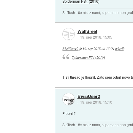
Spiderman PS4 (2016)
SloTech - če nisi z nami, si persona non grat
WallSreet
::
19. sep 2018, 15:05
BivšiUser2
je
19. sep 2018 ob 15:04
izjavil
:
Spiderman PS4 (2016)
Tisti thread je flopnil. Zato sem odprl novo 
BivšiUser2
::
19. sep 2018, 15:10
Flopnil?
SloTech - če nisi z nami, si persona non grat