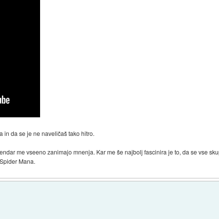
a in da se je ne naveličaš tako hitro.
 vendar me vseeno zanimajo mnenja. Kar me še najbolj fascinira je to, da se vse s
 Spider Mana.