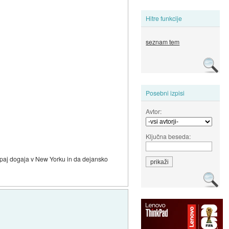
Hitre funkcije
seznam tem
Posebni izpisi
Avtor:
Ključna beseda:
kupaj dogaja v New Yorku in da dejansko