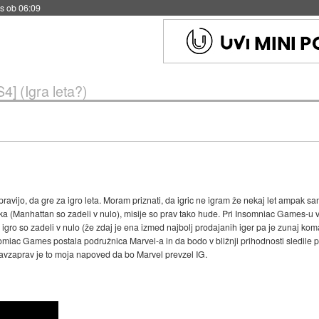
s ob 06:09
4] (Igra leta?)
ri pravijo, da gre za igro leta. Moram priznati, da igric ne igram že nekaj let amp
alska (Manhattan so zadeli v nulo), misije so prav tako hude. Pri Insomniac Games-u 
e igro so zadeli v nulo (že zdaj je ena izmed najbolj prodajanih iger pa je zunaj kom
somiac Games postala podružnica Marvel-a in da bodo v bližnji prihodnosti sledile p
avzaprav je to moja napoved da bo Marvel prevzel IG.