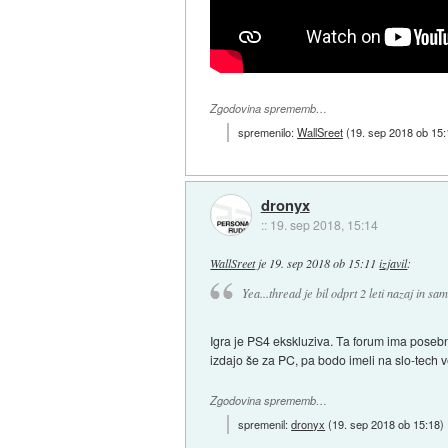
Zgodovina sprememb…
spremenilo:
WallSreet
(
19. sep 2018 ob 15:
dronyx
::
19. sep 2018, 15:14
WallSreet
je
19. sep 2018 ob 15:11
izjavil
:
Yea...thread je bil odprt 2 leti nazaj in 
Igra je PS4 ekskluziva. Ta forum ima posebn
izdajo še za PC, pa bodo imeli na slo-tech 
Zgodovina sprememb…
spremenil:
dronyx
(
19. sep 2018 ob 15:18
)