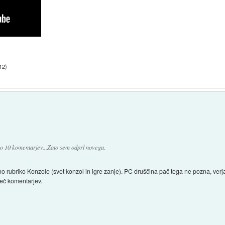
12
)
samo 10 komentarjev...Zato sem odprl novega.
o rubriko Konzole (svet konzol in igre zanje). PC druščina pač tega ne pozna, verj
več komentarjev.