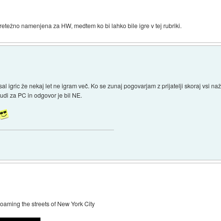
pretežno namenjena za HW, medtem ko bi lahko bile igre v tej rubriki.
l igric že nekaj let ne igram več. Ko se zunaj pogovarjam z prijatelji skoraj vsi n
 tudi za PC in odgovor je bil NE.
roaming the streets of New York City