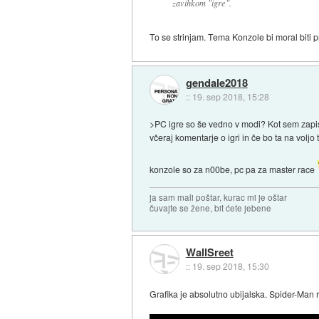
zavihkom "igre".
To se strinjam. Tema Konzole bi moral biti 
gendale2018
::
19. sep 2018, 15:28
>PC igre so še vedno v modi? Kot sem zapisa
včeraj komentarje o igri in če bo ta na voljo
konzole so za n00be, pc pa za master race
ja sam mali poštar, kurac mi je oštar
čuvajte se žene, bit ćete jebene
WallSreet
::
19. sep 2018, 15:30
Grafika je absolutno ubijalska. Spider-Man 