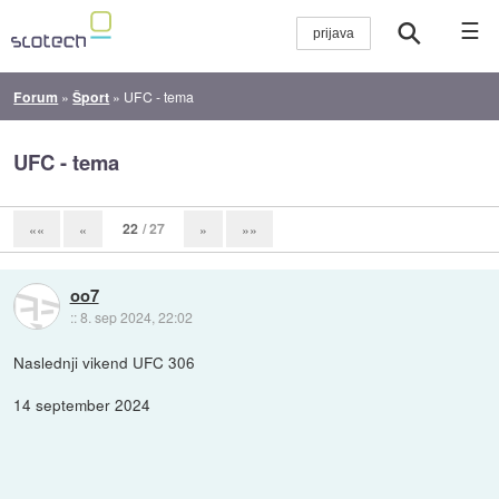
☰
Forum
»
Šport
»
UFC - tema
UFC - tema
22
/ 27
««
«
»
»»
oo7
::
8. sep 2024, 22:02
Naslednji vikend UFC 306
14 september 2024