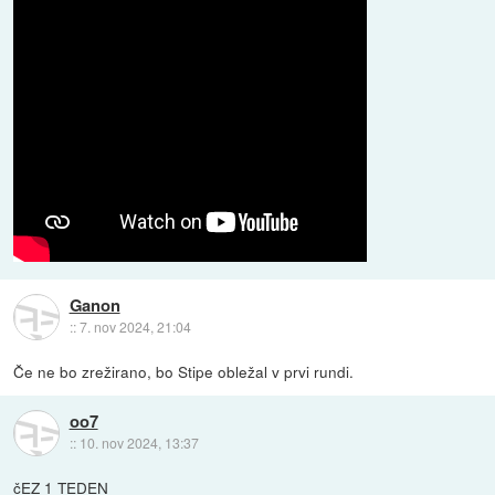
Ganon
::
7. nov 2024, 21:04
Če ne bo zrežirano, bo Stipe obležal v prvi rundi.
oo7
::
10. nov 2024, 13:37
čEZ 1 TEDEN