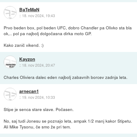
BaTeMaN
::
18. nov 2024, 19:43
Prvo beden box, pol beden UFC, dobro Chandler pa Olivko sta bla
ok,.. pol pa najbolj dolgočasna dirka moto GP.
Kako zanič vikend. :)
Kayzon
::
18. nov 2024, 20:47
Charles Oliviera dalec eden najbolj zabavnih borcev zadnja leta.
arnecan1
::
19. nov 2024, 10:33
Stipe je senca stare slave. Počasen.
No, saj tudi Jonesu se poznajo leta, ampak 1/2 manj kakor Stipetu.
Ali Mike Tysonu, če smo že pri tem.