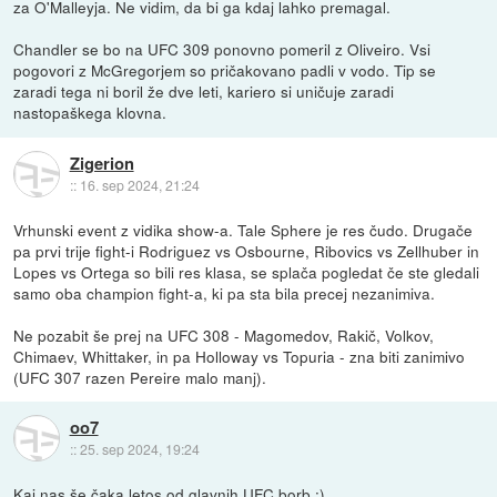
za O'Malleyja. Ne vidim, da bi ga kdaj lahko premagal.
Chandler se bo na UFC 309 ponovno pomeril z Oliveiro. Vsi
pogovori z McGregorjem so pričakovano padli v vodo. Tip se
zaradi tega ni boril že dve leti, kariero si uničuje zaradi
nastopaškega klovna.
Zigerion
::
16. sep 2024, 21:24
Vrhunski event z vidika show-a. Tale Sphere je res čudo. Drugače
pa prvi trije fight-i Rodriguez vs Osbourne, Ribovics vs Zellhuber in
Lopes vs Ortega so bili res klasa, se splača pogledat če ste gledali
samo oba champion fight-a, ki pa sta bila precej nezanimiva.
Ne pozabit še prej na UFC 308 - Magomedov, Rakič, Volkov,
Chimaev, Whittaker, in pa Holloway vs Topuria - zna biti zanimivo
(UFC 307 razen Pereire malo manj).
oo7
::
25. sep 2024, 19:24
Kaj nas še čaka letos od glavnih UFC borb :)