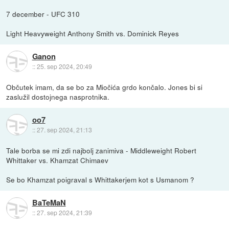
7 december - UFC 310
Light Heavyweight Anthony Smith vs. Dominick Reyes
Ganon
::
25. sep 2024, 20:49
Občutek imam, da se bo za Miočića grdo končalo. Jones bi si
zaslužil dostojnega nasprotnika.
oo7
::
27. sep 2024, 21:13
Tale borba se mi zdi najbolj zanimiva - Middleweight Robert
Whittaker vs. Khamzat Chimaev
Se bo Khamzat poigraval s Whittakerjem kot s Usmanom ?
BaTeMaN
::
27. sep 2024, 21:39