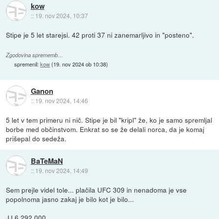
kow
::
19. nov 2024, 10:37
Stipe je 5 let starejsi. 42 proti 37 ni zanemarljivo in "posteno".
Zgodovina sprememb…
spremenil:
kow
(
19. nov 2024 ob 10:38
)
Ganon
::
19. nov 2024, 14:46
5 let v tem primeru ni nič. Stipe je bil "kripl" že, ko je samo spremljal
borbe med občinstvom. Enkrat so se že delali norca, da je komaj
prišepal do sedeža.
BaTeMaN
::
19. nov 2024, 14:49
Sem prejle videl tole... plačila UFC 309 in nenadoma je vse
popolnoma jasno zakaj je bilo kot je bilo...
JJ 6.292.000