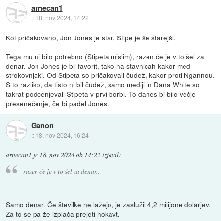
arnecan1
::
18. nov 2024, 14:22
Kot pričakovano, Jon Jones je star, Stipe je še starejši.
Tega mu ni bilo potrebno (Stipeta mislim), razen če je v to šel za
denar. Jon Jones je bil favorit, tako na stavnicah kakor med
strokovnjaki. Od Stipeta so pričakovali čudež, kakor proti Ngannou.
S to razliko, da tisto ni bil čudež, samo mediji in Dana White so
takrat podcenjevali Stipeta v prvi borbi. To danes bi bilo večje
presenečenje, če bi padel Jones.
Ganon
::
18. nov 2024, 16:24
arnecan1
je
18. nov 2024 ob 14:22
izjavil
:
razen če je v to šel za denar..
Samo denar. Če številke ne lažejo, je zaslužil 4,2 milijone dolarjev.
Za to se pa že izplača prejeti nokavt.