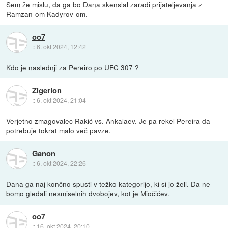
Sem že mislu, da ga bo Dana skenslal zaradi prijateljevanja z
Ramzan-om Kadyrov-om.
oo7
::
6. okt 2024, 12:42
Kdo je naslednji za Pereiro po UFC 307 ?
Zigerion
::
6. okt 2024, 21:04
Verjetno zmagovalec Rakić vs. Ankalaev. Je pa rekel Pereira da
potrebuje tokrat malo več pavze.
Ganon
::
6. okt 2024, 22:26
Dana ga naj končno spusti v težko kategorijo, ki si jo želi. Da ne
bomo gledali nesmiselnih dvobojev, kot je Miočićev.
oo7
::
16. okt 2024, 20:10