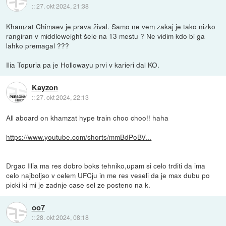
::
27. okt 2024, 21:38
Khamzat Chimaev je prava žival. Samo ne vem zakaj je tako nizko
rangiran v middleweight šele na 13 mestu ? Ne vidim kdo bi ga
lahko premagal ???
Ilia Topuria pa je Hollowayu prvi v karieri dal KO.
Kayzon
::
27. okt 2024, 22:13
All aboard on khamzat hype train choo choo!! haha
https://www.youtube.com/shorts/mmBdPoBV...
Drgac Illia ma res dobro boks tehniko,upam si celo trditi da ima
celo najboljso v celem UFCju in me res veseli da je max dubu po
picki ki mi je zadnje case sel ze posteno na k.
oo7
::
28. okt 2024, 08:18