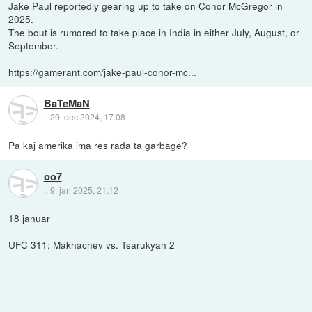
Jake Paul reportedly gearing up to take on Conor McGregor in
2025.
The bout is rumored to take place in India in either July, August, or
September.
https://gamerant.com/jake-paul-conor-mc...
BaTeMaN
::
29. dec 2024, 17:08
Pa kaj amerika ima res rada ta garbage?
oo7
::
9. jan 2025, 21:12
18 januar
UFC 311: Makhachev vs. Tsarukyan 2