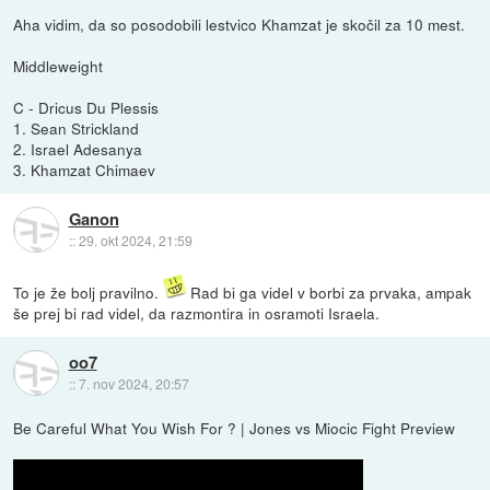
Aha vidim, da so posodobili lestvico Khamzat je skočil za 10 mest.
Middleweight
C - Dricus Du Plessis
1. Sean Strickland
2. Israel Adesanya
3. Khamzat Chimaev
Ganon
::
29. okt 2024, 21:59
To je že bolj pravilno.
Rad bi ga videl v borbi za prvaka, ampak
še prej bi rad videl, da razmontira in osramoti Israela.
oo7
::
7. nov 2024, 20:57
Be Careful What You Wish For ? | Jones vs Miocic Fight Preview