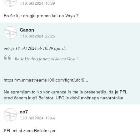
::
18. okt 2024, 10:39
Bo še kje drugje prenos kot na Voyo ?
Ganon
::
19. okt 2024, 22:25
oo7
je
18. okt 2024 ob 10:39
izjavil
:
Bo še kje drugje prenos kot na Voyo ?
https://m.mmastreams100.com/fight/ufc/6...
Ne spremljam toliko konkurence in me je presenetilo, da je PFL
pred časom kupil Bellator. UFC je dobil močnega nasprotnika.
oo7
::
20. okt 2024, 19:44
PFL mi ni znan Bellator pa.