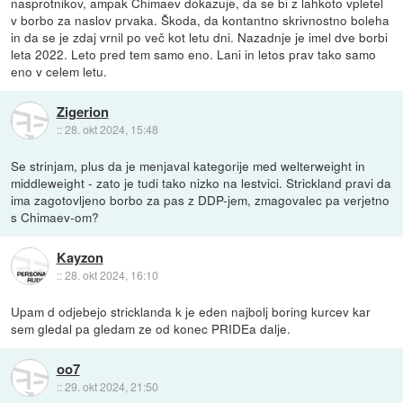
nasprotnikov, ampak Chimaev dokazuje, da se bi z lahkoto vpletel
v borbo za naslov prvaka. Škoda, da kontantno skrivnostno boleha
in da se je zdaj vrnil po več kot letu dni. Nazadnje je imel dve borbi
leta 2022. Leto pred tem samo eno. Lani in letos prav tako samo
eno v celem letu.
Zigerion
::
28. okt 2024, 15:48
Se strinjam, plus da je menjaval kategorije med welterweight in
middleweight - zato je tudi tako nizko na lestvici. Strickland pravi da
ima zagotovljeno borbo za pas z DDP-jem, zmagovalec pa verjetno
s Chimaev-om?
Kayzon
::
28. okt 2024, 16:10
Upam d odjebejo stricklanda k je eden najbolj boring kurcev kar
sem gledal pa gledam ze od konec PRIDEa dalje.
oo7
::
29. okt 2024, 21:50