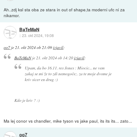
Ah..zdj ksl sta oba ze stara in out of shape,ta moderni ufc ni za
nikamor.
BaTeMaN
::
23. okt 2024, 19:08
oo7
je
21. okt 2024 ob 21:09
izjavil
:
BaTeMaN
je
21. okt 2024 ob 14:20
izjavil
:
Upam, da bo 16.11. res Jones : Miocic... ne vem
zakaj se mi že to zdi nemogoče;. za te moje dvome je
kriv sicer en drug :)
Kdo je kriv ? :)
Ma lej conor vs chandler, mike tyson vs jake paul, its its its... zato...
oo7