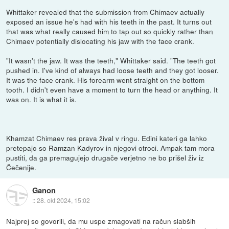
Whittaker revealed that the submission from Chimaev actually
exposed an issue he's had with his teeth in the past. It turns out
that was what really caused him to tap out so quickly rather than
Chimaev potentially dislocating his jaw with the face crank.
"It wasn't the jaw. It was the teeth," Whittaker said. "The teeth got
pushed in. I've kind of always had loose teeth and they got looser.
It was the face crank. His forearm went straight on the bottom
tooth. I didn't even have a moment to turn the head or anything. It
was on. It is what it is.
Khamzat Chimaev res prava žival v ringu. Edini kateri ga lahko
pretepajo so Ramzan Kadyrov in njegovi otroci. Ampak tam mora
pustiti, da ga premagujejo drugače verjetno ne bo prišel živ iz
Čečenije.
Ganon
::
28. okt 2024, 15:02
Najprej so govorili, da mu uspe zmagovati na račun slabših