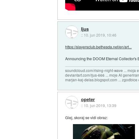
Ijus
::
10. jun 2019, 10:46
https://slayersclub.bethesda.net/en/art...
Announcing the DOOM Eternal Collector's E
soundcloud.com/rising-night-wave ... moja 
deviantart.com/ijus-666 ... moje AI generiran
marjan-kaj-delas.blogspot.com ... zgodbice 
opeter
::
10. jun 2019, 13:39
Glej, skoraj se vidi obraz: