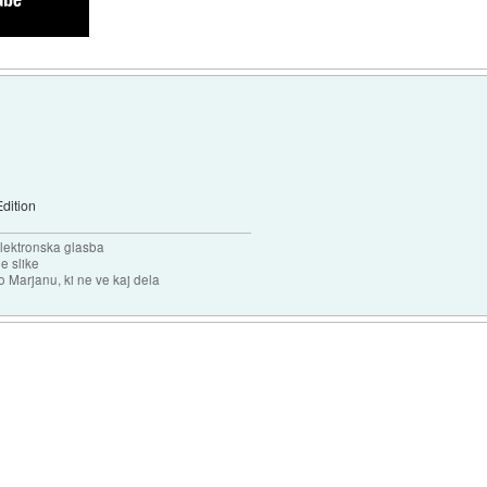
dition
elektronska glasba
e slike
o Marjanu, ki ne ve kaj dela