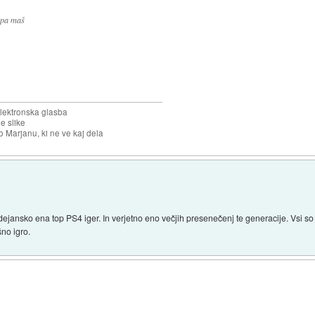
. pa maš
elektronska glasba
e slike
o Marjanu, ki ne ve kaj dela
ejansko ena top PS4 iger. In verjetno eno večjih presenečenj te generacije. Vsi so 
no igro.