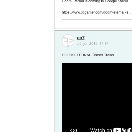
Doom Eternal is coming to Google Stadia
https://www.pcgamer.com/doom-eternal-is...
oo7
::
6. jun 2019, 17:17
DOOM ETERNAL Teaser Trailer