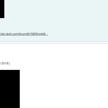
://slo-tech.com/forum/t615805/p449...
 2019 [