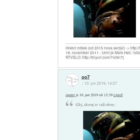
Hrabri mišek (od 2015 nova serija!) -> http:/
18. november 2011 - Umrl je Mark Hall, "oč
RTVSLO: http://tinyurl.com/74r9n7j
oo7
::
10. jun 2019, 14:37
opeter
je
10. jun 2019 ob 13:39
izjavil
:
Glej, skoraj se vidi obraz: