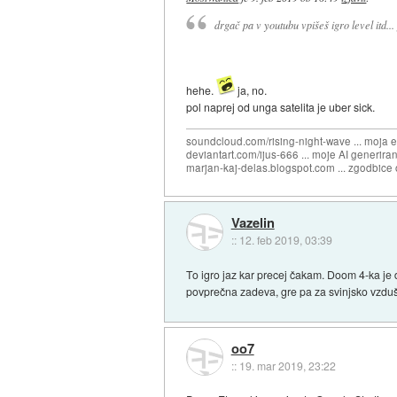
drgač pa v youtubu vpišeš igro level itd..
hehe.
ja, no.
pol naprej od unga satelita je uber sick.
soundcloud.com/rising-night-wave ... moja 
deviantart.com/ijus-666 ... moje AI generiran
marjan-kaj-delas.blogspot.com ... zgodbice 
Vazelin
::
12. feb 2019, 03:39
To igro jaz kar precej čakam. Doom 4-ka je d
povprečna zadeva, gre pa za svinjsko vzduš
oo7
::
19. mar 2019, 23:22