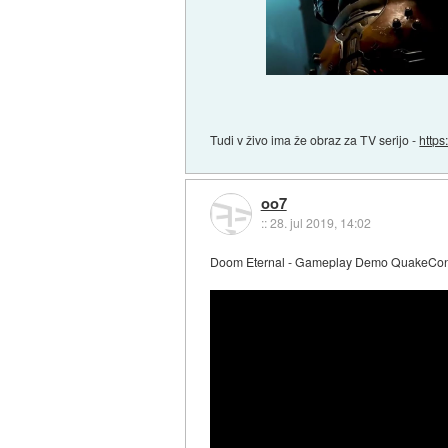
Tudi v živo ima že obraz za TV serijo -
https
oo7
::
28. jul 2019, 14:02
Doom Eternal - Gameplay Demo QuakeCon