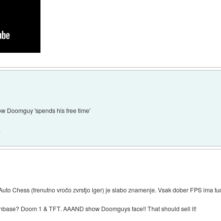
ow Doomguy 'spends his free time'
.
uto Chess (trenutno vročo zvrstjo iger) je slabo znamenje. Vsak dober FPS ima tudi 
 fanbase? Doom 1 & TFT. AAAND show Doomguys face!! That should sell it!