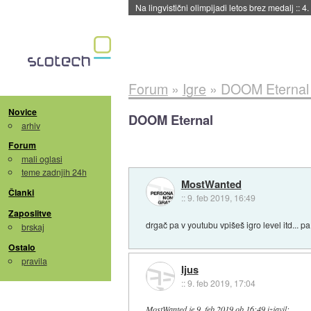
Na lingvistični olimpijadi letos brez medalj
::
4.
Forum
»
Igre
»
DOOM Eternal
Novice
DOOM Eternal
arhiv
Forum
mali oglasi
teme zadnjih 24h
MostWanted
Članki
::
9. feb 2019, 16:49
Zaposlitve
drgač pa v youtubu vpišeš igro level itd... p
brskaj
Ostalo
pravila
Ijus
::
9. feb 2019, 17:04
MostWanted
je
9. feb 2019 ob 16:49
izjavil
: