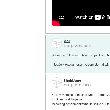
oo7
::
29. jul 2019, 18:29
Doom Eternal has a hub where you'll see h
https://www.pcgamer.com/doom-eternal-wi..
HighBane
::
30. jul 2019, 20:41
Ko devi vztrajno primerjajo Doom Eternal z A
tržniki napisali keynote.
Marketing department: What to sell to our