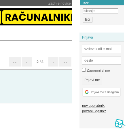
Išči:
Zadnje novice
Prijava
2
/ 8
««
«
»
»»
Zapomni si me
nov uporabnik
pozabili geslo?