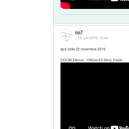
oo7
::
10. jun 2019, 10:40
Igra izide 22 novembra 2019
DOOM Eternal - Official E3 Story Trailer