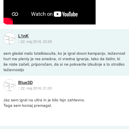
L1nK
::
22. maj 2016, 20:28
sem gledal malo totalbiscuita, ko je igral doom kampanjo, težavnost
hurt me plenty je res smešna, ni vredna igranja, tako da tistim, ki
še niste začeli, priporočam, da si ne pokvarite izkušnje s to otroško
težavnostjo
Blue3D
::
22. maj 2016, 21:03
Jaz sem igral na ultra in je bilo fajn zahtevno.
Tega sem komaj premagal.