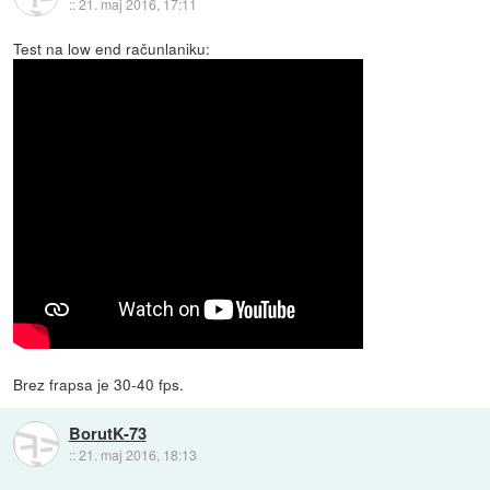
::
21. maj 2016, 17:11
Test na low end računlaniku:
Brez frapsa je 30-40 fps.
BorutK-73
::
21. maj 2016, 18:13