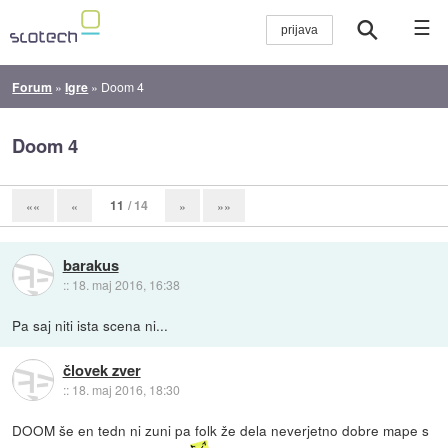
☰
Forum
»
Igre
»
Doom 4
Doom 4
11
/ 14
««
«
»
»»
barakus
::
18. maj 2016, 16:38
Pa saj niti ista scena ni...
človek zver
::
18. maj 2016, 18:30
DOOM še en tedn ni zuni pa folk že dela neverjetno dobre mape s