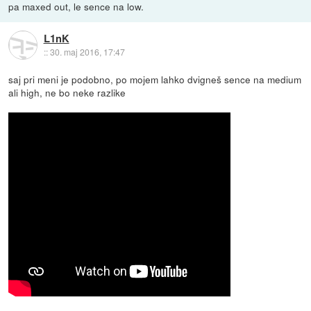
pa maxed out, le sence na low.
L1nK
::
30. maj 2016, 17:47
saj pri meni je podobno, po mojem lahko dvigneš sence na medium
ali high, ne bo neke razlike