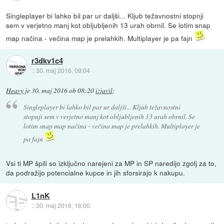
Singleplayer bi lahko bil par ur daljši... Kljub težavnostni stopnji
sem v verjetno manj kot obljubljenih 13 urah obrnil. Se lotim snap
map načina - večina map je prelahkih. Multiplayer je pa fajn
r3dkv1c4
::
30. maj 2016, 09:04
Heavy
je
30. maj 2016 ob 08:20
izjavil
:
Singleplayer bi lahko bil par ur daljši... Kljub težavnostni
stopnji sem v verjetno manj kot obljubljenih 13 urah obrnil. Se
lotim snap map načina - večina map je prelahkih. Multiplayer je
pa fajn
Vsi ti MP špili so izključno narejeni za MP in SP naredijo zgolj za to,
da podražijo potencialne kupce in jih sforsirajo k nakupu.
L1nK
::
30. maj 2016, 16:00