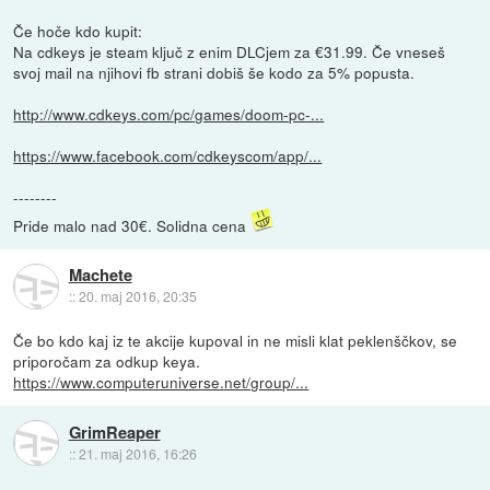
Če hoče kdo kupit:
Na cdkeys je steam ključ z enim DLCjem za €31.99. Če vneseš
svoj mail na njihovi fb strani dobiš še kodo za 5% popusta.
http://www.cdkeys.com/pc/games/doom-pc-...
https://www.facebook.com/cdkeyscom/app/...
--------
Pride malo nad 30€. Solidna cena
Machete
::
20. maj 2016, 20:35
Če bo kdo kaj iz te akcije kupoval in ne misli klat peklenščkov, se
priporočam za odkup keya.
https://www.computeruniverse.net/group/...
GrimReaper
::
21. maj 2016, 16:26