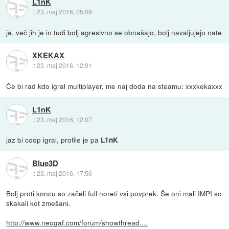
L1nK
::
23. maj 2016, 05:09
ja, več jih je in tudi bolj agresivno se obnašajo, bolj navaljujejo nate
XKEKAX
::
23. maj 2016, 12:01
Če bi rad kdo igral multiplayer, me naj doda na steamu: xxxkekaxxx
L1nK
::
23. maj 2016, 12:07
jaz bi coop igral, profile je pa
L1nK
Blue3D
::
23. maj 2016, 17:56
Bolj proti koncu so začeli full noreti vsi povprek. Še oni mali IMPI so
skakali kot zmešani.
http://www.neogaf.com/forum/showthread....