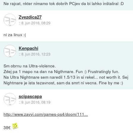
Ne rajcat, nkter nimamo tok dobrih PCjev da bi lahko inštaliral :D
Zvezdica27
::
8. jun 2016, 08:29
ni za linux :(
Kenpachi
::
8. jun 2016, 12:23
Sm obrnu na Ultra-violence.
Zdej pa 1 mapo na dan na Nigthmare. Fun :) Frustratingly fun.
Na Ultra Nightmare sem naredil 1.5/13 in si rekel... not worth it. Sej
Nightmare je ista tezavnost, sam da smrt ni vecna. Fine by me :)
scipascapa
::
9. jun 2016, 08:19
http://www.zavvi.com/games-ps4/doom/111...
38€