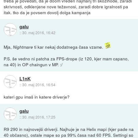
treba je povedati, da je doom vreden najmanj tri skozihode, zaradi
skrivnosti, odklenjene nove težavnosi, zaradi dobre igralnosti pa
itak. tko da je povsem dovolj dolga kampanja
galu
::
30. maj 2016, 16:42
Mja,
ti kar nekaj dodatnega časa vzame.
Nightmare
P.S. še vedno ni patcha za FPS-drope (iz 120, kjer mam capano,
na 40) in OP chaingun v MP. :/
L1nK
::
30. maj 2016, 16:54
kateri gpu imaš in katere driverje?
galu
::
30. maj 2016, 17:25
R9 290 in najnovejši driverji. Najhuje je na Helix mapi (kjer pade na
40 občasno), ostale mape so pa 99% časa nad 60 FPS. Settingi so