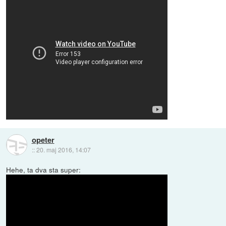
opeter
::
20. maj 2016, 14:07
Hehe, ta dva sta super: