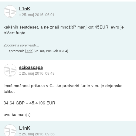
L1nK
::
25. maj 2016, 06:01
kakšnih šestdeset, a ne znaš množiti? manj kot 45EUR, evro je
tričert funta
Zgodovina sprememb…
spremenil:
L1nK
(
25. maj 2016 ob 06:04
)
scipascapa
::
25. maj 2016, 08:48
imaš možnost prikaza v €....ko pretvoriš funte v eu je dejansko
toliko.
34.64 GBP = 45.4106 EUR
evo še manj :)
L1nK
::
25. maj 2016, 09:56