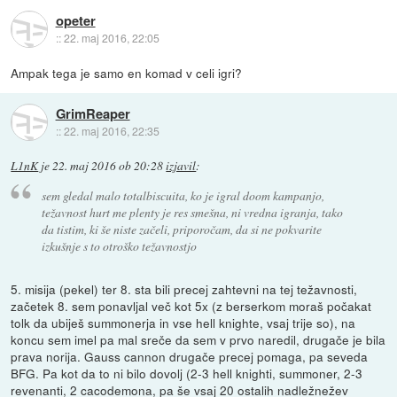
opeter
::
22. maj 2016, 22:05
Ampak tega je samo en komad v celi igri?
GrimReaper
::
22. maj 2016, 22:35
L1nK
je
22. maj 2016 ob 20:28
izjavil
:
sem gledal malo totalbiscuita, ko je igral doom kampanjo,
težavnost hurt me plenty je res smešna, ni vredna igranja, tako
da tistim, ki še niste začeli, priporočam, da si ne pokvarite
izkušnje s to otroško težavnostjo
5. misija (pekel) ter 8. sta bili precej zahtevni na tej težavnosti,
začetek 8. sem ponavljal več kot 5x (z berserkom moraš počakat
tolk da ubiješ summonerja in vse hell knighte, vsaj trije so), na
koncu sem imel pa mal sreče da sem v prvo naredil, drugače je bila
prava norija. Gauss cannon drugače precej pomaga, pa seveda
BFG. Pa kot da to ni bilo dovolj (2-3 hell knighti, summoner, 2-3
revenanti, 2 cacodemona, pa še vsaj 20 ostalih nadležnežev