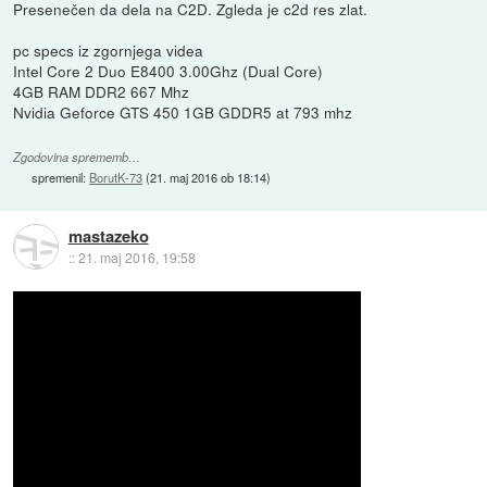
Presenečen da dela na C2D. Zgleda je c2d res zlat.
pc specs iz zgornjega videa
Intel Core 2 Duo E8400 3.00Ghz (Dual Core)
4GB RAM DDR2 667 Mhz
Nvidia Geforce GTS 450 1GB GDDR5 at 793 mhz
Zgodovina sprememb…
spremenil:
BorutK-73
(
21. maj 2016 ob 18:14
)
mastazeko
::
21. maj 2016, 19:58