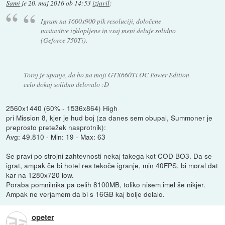
Sami
je
20. maj 2016 ob 14:53
izjavil
:
Igram na 1600x900 pik resoluciji, določene
nastavitve izklopljene in vsaj meni deluje solidno
(Geforce 750Ti).
Torej je upanje, da bo na moji GTX660Ti OC Power Edition
celo dokaj solidno delovalo :D
2560x1440 (60% - 1536x864) High
pri Mission 8, kjer je hud boj (za danes sem obupal, Summoner je
preprosto pretežek nasprotnik):
Avg: 49.810 - Min: 19 - Max: 63
Se pravi po strojni zahtevnosti nekaj takega kot COD BO3. Da se
igrat, ampak če bi hotel res tekoče igranje, min 40FPS, bi moral dat
kar na 1280x720 low.
Poraba pomnilnika pa celih 8100MB, toliko nisem imel še nikjer.
Ampak ne verjamem da bi s 16GB kaj bolje delalo.
opeter