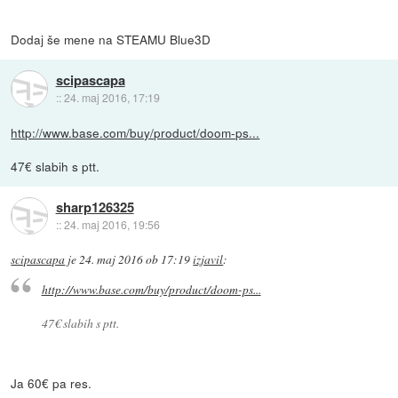
Dodaj še mene na STEAMU Blue3D
scipascapa
::
24. maj 2016, 17:19
http://www.base.com/buy/product/doom-ps...
47€ slabih s ptt.
sharp126325
::
24. maj 2016, 19:56
scipascapa
je
24. maj 2016 ob 17:19
izjavil
:
http://www.base.com/buy/product/doom-ps...
47€ slabih s ptt.
Ja 60€ pa res.