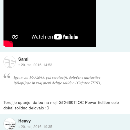
Sami
::
20. maj 2016, 14:53
Igram na 1600x900 pik resoluciji, določene nastavitve
izklopljene in vsaj meni deluje solidno (Geforce 750Ti).
Torej je upanje, da bo na moji GTX660Ti OC Power Edition celo
dokaj solidno delovalo :D
Heavy
::
20. maj 2016, 19:35