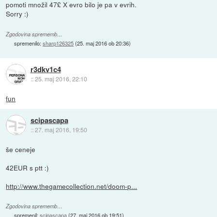
pomoti množil 47£ X evro bilo je pa v evrih.
Sorry :)
Zgodovina sprememb…
spremenilo:
sharp126325
(
25. maj 2016 ob 20:36
)
r3dkv1c4
::
25. maj 2016, 22:10
fun
scipascapa
::
27. maj 2016, 19:50
še ceneje
42EUR s ptt :)
http://www.thegamecollection.net/doom-p...
Zgodovina sprememb…
spremenil:
scipascapa
(
27. maj 2016 ob 19:51
)