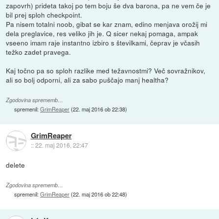
zapovrh) prideta takoj po tem boju še dva barona, pa ne vem če je
bil prej sploh checkpoint.
Pa nisem totalni noob, gibat se kar znam, edino menjava orožij mi
dela preglavice, res veliko jih je. Q sicer nekaj pomaga, ampak
vseeno imam raje instantno izbiro s številkami, čeprav je včasih
težko zadet pravega.
Kaj točno pa so sploh razlike med težavnostmi? Več sovražnikov,
ali so bolj odporni, ali za sabo puščajo manj healtha?
Zgodovina sprememb…
spremenil:
GrimReaper
(
22. maj 2016 ob 22:38
)
GrimReaper
::
22. maj 2016, 22:47
delete
Zgodovina sprememb…
spremenil:
GrimReaper
(
22. maj 2016 ob 22:48
)