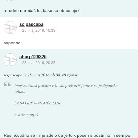
a redno naročaš tu, kako se obnesejo?
scipascapa
::
25. maj 2016, 15:39
super so.
sharp126325
::
25. maj 2016, 20:35
scipascapa
je
25. maj 2016 ob 08:48
izjavil
:
imaš možnost prikaza v €....ko pretvoriš funte v eu je dejansko
toliko.
34.64 GBP = 45.4106 EUR
evo še manj :)
Res je,čudno se mi je zdelo da je tolk pocen s poštnino in sem po