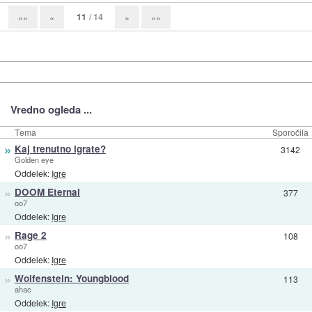
11
/ 14
««
«
»
»»
Vredno ogleda ...
Tema
Sporočila
»
Kaj trenutno igrate?
3142
Golden eye
Oddelek:
Igre
»
DOOM Eternal
377
oo7
Oddelek:
Igre
»
Rage 2
108
oo7
Oddelek:
Igre
»
Wolfenstein: Youngblood
113
ahac
Oddelek:
Igre