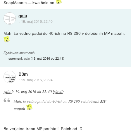
SnapMapom.....kwa šele bo
galu
::
19. maj 2016, 22:40
Mah, še vedno padci do 40-ish na R9 290 v določenih MP mapah.
Zgodovina sprememb…
spremenil:
galu
(
19. maj 2016 ob 22:41
)
D3m
::
19. maj 2016, 23:24
galu
je
19. maj 2016 ob 22:40
izjavil
:
Mah, še vedno padci do 40-ish na R9 290 v določenih
MP
mapah
.
Bo verjetno treba MP porihtati. Patch od ID.