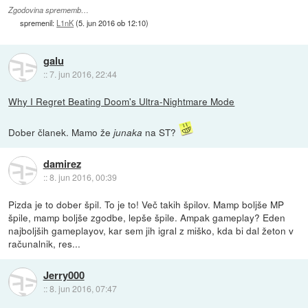
Zgodovina sprememb…
spremenil:
L1nK
(
5. jun 2016 ob 12:10
)
galu
::
7. jun 2016, 22:44
Why I Regret Beating Doom's Ultra-Nightmare Mode
Dober članek. Mamo že
na ST?
junaka
damirez
::
8. jun 2016, 00:39
Pizda je to dober špil. To je to! Več takih špilov. Mamp boljše MP
špile, mamp boljše zgodbe, lepše špile. Ampak gameplay? Eden
najboljših gameplayov, kar sem jih igral z miško, kda bi dal žeton v
računalnik, res...
Jerry000
::
8. jun 2016, 07:47