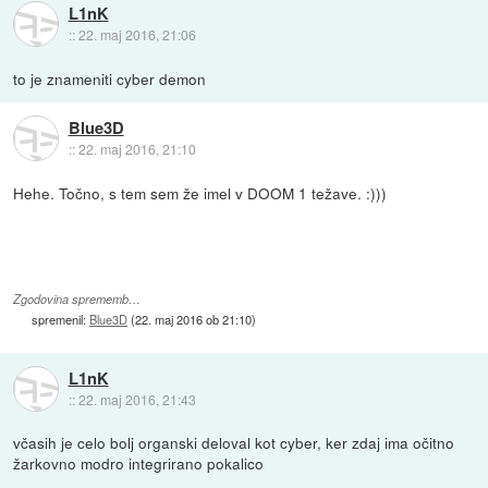
L1nK
::
22. maj 2016, 21:06
to je znameniti cyber demon
Blue3D
::
22. maj 2016, 21:10
Hehe. Točno, s tem sem že imel v DOOM 1 težave. :)))
Zgodovina sprememb…
spremenil:
Blue3D
(
22. maj 2016 ob 21:10
)
L1nK
::
22. maj 2016, 21:43
včasih je celo bolj organski deloval kot cyber, ker zdaj ima očitno
žarkovno modro integrirano pokalico