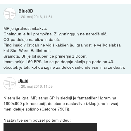
Blue3D
::
20. maj 2016, 11:51
MP je igralnost nikakva.
Chaingun je full premočna. Z lighninggun ne narediš nič.
CG pa deluje na blizu in daleč.
Ping imajo v črticah ne vidiš kakšen je. Igralnost je veliko slabša
kot Star Wars: Battlefront.
Sramota. BF je bil super, če primerjm z Doom.
Imam nekje 160 FPS, ko se pa dogaja akcija pa pade na 40.
občutek je tak, kot da izgine za delček sekunde vse in si že death.
djabi
::
20. maj 2016, 11:59
Nisem še igral MP, samo SP in slednji je fantastičen! Igram na
1600x900 pik resoluciji, določene nastavitve izklopljene in vsaj
meni deluje solidno (Geforce 750Ti).
Nastavitve sem povzel po tem videu: