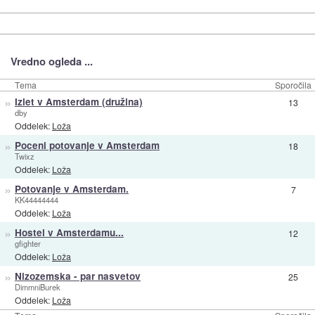
Vredno ogleda ...
Tema
Sporočila
»
Izlet v Amsterdam (družina)
13
dby
Oddelek:
Loža
»
Poceni potovanje v Amsterdam
18
Twixz
Oddelek:
Loža
»
Potovanje v Amsterdam.
7
KK44444444
Oddelek:
Loža
»
Hostel v Amsterdamu...
12
gfighter
Oddelek:
Loža
»
Nizozemska - par nasvetov
25
DimmniBurek
Oddelek:
Loža