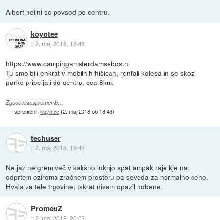
Albert heijni so povsod po centru.
koyotee
::
2. maj 2018, 18:46
https://www.campingamsterdamsebos.nl
Tu smo bili enkrat v mobilnih hišicah, rentali kolesa in se skozi
parke pripeljali do centra, cca 8km.
Zgodovina sprememb…
spremenil:
koyotee
(
2. maj 2018 ob 18:46
)
techuser
::
2. maj 2018, 19:42
Ne jaz ne grem več v kakšno luknjo spat ampak raje kje na
odprtem oziroma zračnem prostoru pa seveda za normalno ceno.
Hvala za tele trgovine, takrat nisem opazil nobene.
PromeuZ
::
2. maj 2018, 20:03