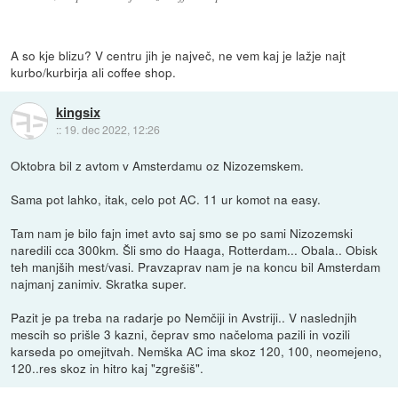
A so kje blizu? V centru jih je največ, ne vem kaj je lažje najt
kurbo/kurbirja ali coffee shop.
kingsix
::
19. dec 2022, 12:26
Oktobra bil z avtom v Amsterdamu oz Nizozemskem.
Sama pot lahko, itak, celo pot AC. 11 ur komot na easy.
Tam nam je bilo fajn imet avto saj smo se po sami Nizozemski
naredili cca 300km. Šli smo do Haaga, Rotterdam... Obala.. Obisk
teh manjših mest/vasi. Pravzaprav nam je na koncu bil Amsterdam
najmanj zanimiv. Skratka super.
Pazit je pa treba na radarje po Nemčiji in Avstriji.. V naslednjih
mescih so prišle 3 kazni, čeprav smo načeloma pazili in vozili
karseda po omejitvah. Nemška AC ima skoz 120, 100, neomejeno,
120..res skoz in hitro kaj "zgrešiš".