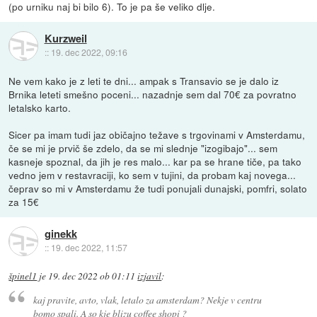
(po urniku naj bi bilo 6). To je pa še veliko dlje.
Kurzweil
::
19. dec 2022, 09:16
Ne vem kako je z leti te dni... ampak s Transavio se je dalo iz
Brnika leteti smešno poceni... nazadnje sem dal 70€ za povratno
letalsko karto.
Sicer pa imam tudi jaz običajno težave s trgovinami v Amsterdamu,
če se mi je prvič še zdelo, da se mi slednje "izogibajo"... sem
kasneje spoznal, da jih je res malo... kar pa se hrane tiče, pa tako
vedno jem v restavraciji, ko sem v tujini, da probam kaj novega...
čeprav so mi v Amsterdamu že tudi ponujali dunajski, pomfri, solato
za 15€
ginekk
::
19. dec 2022, 11:57
špinel1
je
19. dec 2022 ob 01:11
izjavil
:
kaj pravite, avto, vlak, letalo za amsterdam? Nekje v centru
bomo spali. A so kje blizu coffee shopi ?