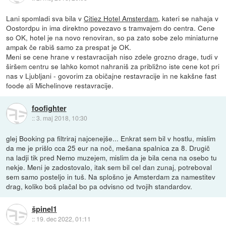
Lani spomladi sva bila v
Citiez Hotel Amsterdam
, kateri se nahaja v
Oostordpu in ima direktno povezavo s tramvajem do centra. Cene
so OK, hotel je na novo renoviran, so pa zato sobe zelo miniaturne
ampak če rabiš samo za prespat je OK.
Meni se cene hrane v restavracijah niso zdele grozno drage, tudi v
širšem centru se lahko komot nahraniš za približno iste cene kot pri
nas v Ljubljani - govorim za običajne restavracije in ne kakšne fast
foode ali Michelinove restavracije.
foofighter
::
3. maj 2018, 10:30
glej Booking pa filtriraj najcenejše... Enkrat sem bil v hostlu, mislim
da me je prišlo cca 25 eur na noč, mešana spalnica za 8. Drugič
na ladji tik pred Nemo muzejem, mislim da je bila cena na osebo tu
nekje. Meni je zadostovalo, itak sem bil cel dan zunaj, potreboval
sem samo posteljo in tuš. Na splošno je Amsterdam za namestitev
drag, koliko boš plačal bo pa odvisno od tvojih standardov.
špinel1
::
19. dec 2022, 01:11