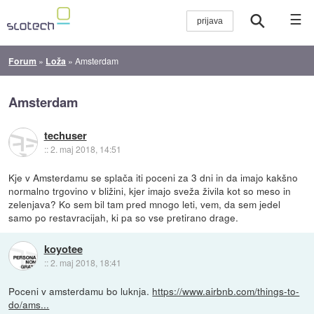
☰
Forum
»
Loža
»
Amsterdam
Amsterdam
techuser
::
2. maj 2018, 14:51
Kje v Amsterdamu se splača iti poceni za 3 dni in da imajo kakšno
normalno trgovino v bližini, kjer imajo sveža živila kot so meso in
zelenjava? Ko sem bil tam pred mnogo leti, vem, da sem jedel
samo po restavracijah, ki pa so vse pretirano drage.
koyotee
::
2. maj 2018, 18:41
Poceni v amsterdamu bo luknja.
https://www.airbnb.com/things-to-
do/ams...