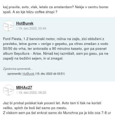
kaj pravite, avto, vlak, letalo za amsterdam? Nekje v centru bomo
spali. A so kje blizu coffee shopi ?
HotBurek
::
19. dec 2022, 03:49
Ford Fiesta, 1.2 bencinski motor, ročna na zajlo, zici obloženi z
prevleko, letne gume + verige v gepeku, pa vitrex zmešan z vodo
50/50 do vrha, ter avtoradio s 90 minutno kaseto, gor pa posnet
album Sepultura - Arise. Nimaš kej razmišalt, sam po gasu, pa ne
zapelji na božični sejem, in si zmagal.
Zgodovina sprememb…
spremenilo:
HotBurek
(
19. dec 2022 ob 03:51
)
MIHAc27
::
19. dec 2022, 08:20
Jaz bi probal poiskat kak poceni let. Avto tam ti itak ne koristi
veliko, sploh če boš šel samo po mestu.
Z vlakom sem pa šel enkrat samo do Munchna pa je bilo cca 7-8 ur