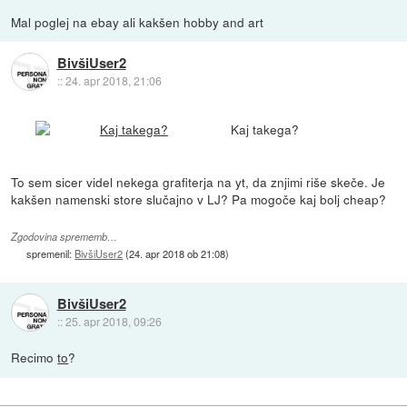
Mal poglej na ebay ali kakšen hobby and art
BivšiUser2
::
24. apr 2018, 21:06
Kaj takega?
To sem sicer videl nekega grafiterja na yt, da znjimi riše skeče. Je
kakšen namenski store slučajno v LJ? Pa mogoče kaj bolj cheap?
Zgodovina sprememb…
spremenil:
BivšiUser2
(
24. apr 2018 ob 21:08
)
BivšiUser2
::
25. apr 2018, 09:26
Recimo
to
?