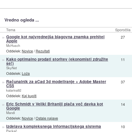
Vredno ogleda ...
Tema
Sporočila
»
Google kot najvrednejša blagovna znamka prehitel
27
Apple
McHusch
Oddelek:
Novice
/
Rezultati
»
Kako optimalno prodati storitev (ekonomisti združite
11
se!)
SkyNet
Oddelek:
Loža
»
Računalnik za aCad 3d modeliranje + Adobe Master
37
CS5
katarina92
Oddelek:
Kaj kupiti
»
Eric Schmidt v Veliki Britaniji plača več davka kot
14
Google
Mandi
Oddelek:
Novice
/
Ostale najave
»
Izdelava kompleksnega informacijskega sistema
10
Packač