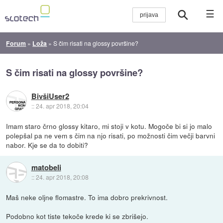
☰
Forum
»
Loža
»
S čim risati na glossy površine?
S čim risati na glossy površine?
BivšiUser2
::
24. apr 2018, 20:04
Imam staro črno glossy kitaro, mi stoji v kotu. Mogoče bi si jo malo
polepšal pa ne vem s čim na njo risati, po možnosti čim večji barvni
nabor. Kje se da to dobiti?
matobeli
::
24. apr 2018, 20:08
Maš neke oljne flomastre. To ima dobro prekrivnost.
Podobno kot tiste tekoče krede ki se zbrišejo.