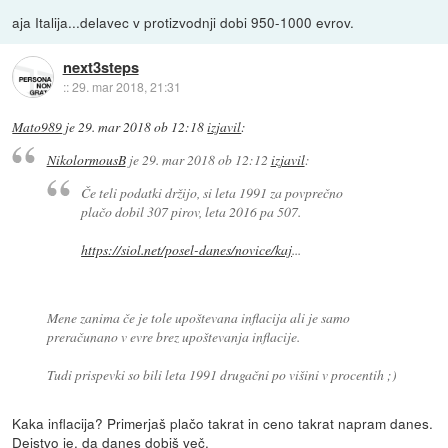
aja Italija...delavec v protizvodnji dobi 950-1000 evrov.
next3steps
::
29. mar 2018, 21:31
Mato989
je
29. mar 2018 ob 12:18
izjavil
:
NikolormousB
je
29. mar 2018 ob 12:12
izjavil
:
Če teli podatki držijo, si leta 1991 za povprečno
plačo dobil 307 pirov, leta 2016 pa 507.
https://siol.net/posel-danes/novice/kaj
...
Mene zanima če je tole upoštevana inflacija ali je samo
preračunano v evre brez upoštevanja inflacije.
Tudi prispevki so bili leta 1991 drugačni po višini v procentih ;)
Kaka inflacija? Primerjaš plačo takrat in ceno takrat napram danes.
Dejstvo je, da danes dobiš več.