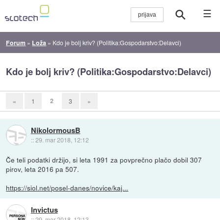
☰
Forum
»
Loža
»
Kdo je bolj kriv? (Politika:Gospodarstvo:Delavci)
Kdo je bolj kriv? (Politika:Gospodarstvo:Delavci)
2
«
1
3
»
NikolormousB
::
29. mar 2018, 12:12
Če teli podatki držijo, si leta 1991 za povprečno plačo dobil 307
pirov, leta 2016 pa 507.
https://siol.net/posel-danes/novice/kaj...
Invictus
::
29. mar 2018, 12:13