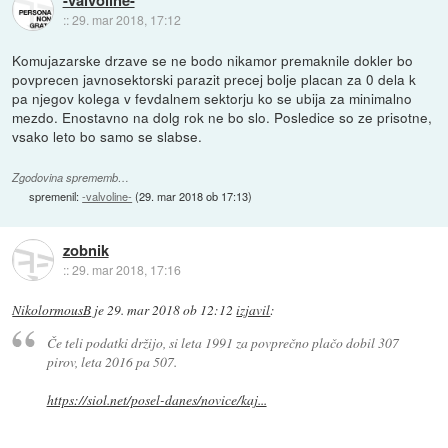
-valvoline-
::
29. mar 2018, 17:12
Komujazarske drzave se ne bodo nikamor premaknile dokler bo
povprecen javnosektorski parazit precej bolje placan za 0 dela k
pa njegov kolega v fevdalnem sektorju ko se ubija za minimalno
mezdo. Enostavno na dolg rok ne bo slo. Posledice so ze prisotne,
vsako leto bo samo se slabse.
Zgodovina sprememb…
spremenil:
-valvoline-
(
29. mar 2018 ob 17:13
)
zobnik
::
29. mar 2018, 17:16
NikolormousB
je
29. mar 2018 ob 12:12
izjavil
:
Če teli podatki držijo, si leta 1991 za povprečno plačo dobil 307
pirov, leta 2016 pa 507.
https://siol.net/posel-danes/novice/kaj...