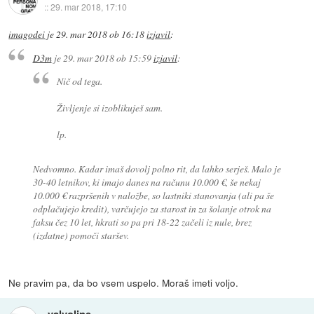
::
29. mar 2018, 17:10
imagodei
je
29. mar 2018 ob 16:18
izjavil
:
D3m
je
29. mar 2018 ob 15:59
izjavil
:
Nič od tega.
Življenje si izoblikuješ sam.
lp.
Nedvomno. Kadar imaš dovolj polno rit, da lahko serješ. Malo je
30-40 letnikov, ki imajo danes na računu 10.000 €, še nekaj
10.000 € razpršenih v naložbe, so lastniki stanovanja (ali pa še
odplačujejo kredit), varčujejo za starost in za šolanje otrok na
faksu čez 10 let, hkrati so pa pri 18-22 začeli iz nule, brez
(izdatne) pomoči staršev.
Ne pravim pa, da bo vsem uspelo. Moraš imeti voljo.