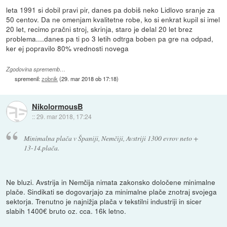
leta 1991 si dobil pravi pir, danes pa dobiš neko Lidlovo sranje za
50 centov. Da ne omenjam kvalitetne robe, ko si enkrat kupil si imel
20 let, recimo pračni stroj, skrinja, staro je delal 20 let brez
problema....danes pa ti po 3 letih odtrga boben pa gre na odpad,
ker ej popravilo 80% vrednosti novega
Zgodovina sprememb…
spremenil:
zobnik
(
29. mar 2018 ob 17:18
)
NikolormousB
::
29. mar 2018, 17:24
Minimalna plača v Španiji, Nemčiji, Avstriji 1300 evrov neto +
13-14.plača.
Ne bluzi. Avstrija in Nemčija nimata zakonsko določene minimalne
plače. Sindikati se dogovarjajo za minimalne plače znotraj svojega
sektorja. Trenutno je najnižja plača v tekstilni industriji in sicer
slabih 1400€ bruto oz. cca. 16k letno.