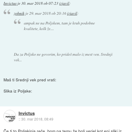
Invictus
je
30. mar 2018 ob 07:23
izjavil
:
zobnik
je
29. mar 2018 ob 20:16
izjavil
:
ampak ne na Poljskem, tam je kruh podobne
kvalitete, kolk že....
Da za Poljsko ne govorim, ko prideš malo iz mest ven. Srednji
vek...
Maš ti Srednji vek pred vrati:
Slika iz Poljske:
Invictus
::
30. mar 2018, 08:49
Če ti to Poljakinja reče, bom pa temu že bolj verjel kot eni sliki iz