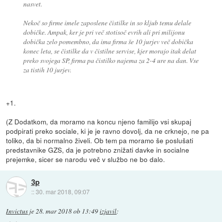
nasvet.
Nekoč so firme imele zaposlene čistilke in so kljub temu delale
dobičke. Ampak, ker je pri več stotisoč evrih ali pri milijonu
dobička zelo pomembno, da ima firma še 10 jurjev več dobička
konec leta, se čistilke da v čistilne servise, kjer morajo itak delat
preko svojega SP, firma pa čistilko najema za 2-4 ure na dan. Vse
za tistih 10 jurjev.
+1.
(Z Dodatkom, da moramo na koncu njeno familijo vsi skupaj
podpirati preko sociale, ki je je ravno dovolj, da ne crknejo, ne pa
toliko, da bi normalno živeli. Ob tem pa moramo še poslušati
predstavnike GZS, da je potrebno znižati davke in socialne
prejemke, sicer se narodu več v službo ne bo dalo.
3p
::
30. mar 2018, 09:07
Invictus
je
28. mar 2018 ob 13:49
izjavil
: