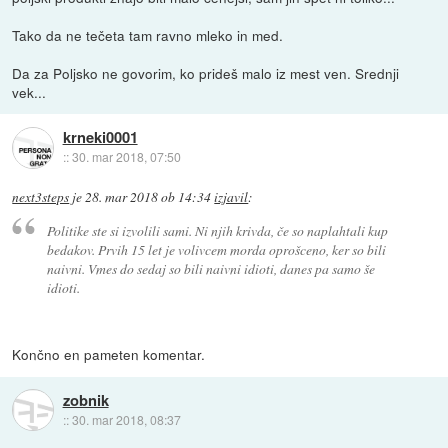
Tako da ne tečeta tam ravno mleko in med.
Da za Poljsko ne govorim, ko prideš malo iz mest ven. Srednji
vek...
krneki0001
::
30. mar 2018, 07:50
next3steps
je
28. mar 2018 ob 14:34
izjavil
:
Politike ste si izvolili sami. Ni njih krivda, če so naplahtali kup
bedakov. Prvih 15 let je volivcem morda oprošceno, ker so bili
naivni. Vmes do sedaj so bili naivni idioti, danes pa samo še
idioti.
Končno en pameten komentar.
zobnik
::
30. mar 2018, 08:37