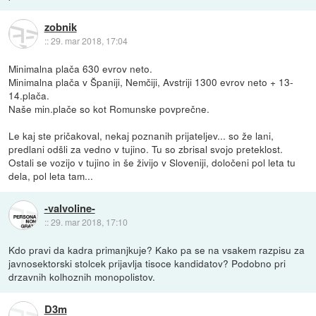
zobnik
::
29. mar 2018, 17:04
Minimalna plača 630 evrov neto.
Minimalna plača v Španiji, Nemčiji, Avstriji 1300 evrov neto + 13-
14.plača.
Naše min.plače so kot Romunske povprečne.
Le kaj ste pričakoval, nekaj poznanih prijateljev... so že lani,
predlani odšli za vedno v tujino. Tu so zbrisal svojo preteklost.
Ostali se vozijo v tujino in še živijo v Sloveniji, določeni pol leta tu
dela, pol leta tam...
-valvoline-
::
29. mar 2018, 17:10
Kdo pravi da kadra primanjkuje? Kako pa se na vsakem razpisu za
javnosektorski stolcek prijavlja tisoce kandidatov? Podobno pri
drzavnih kolhoznih monopolistov.
D3m