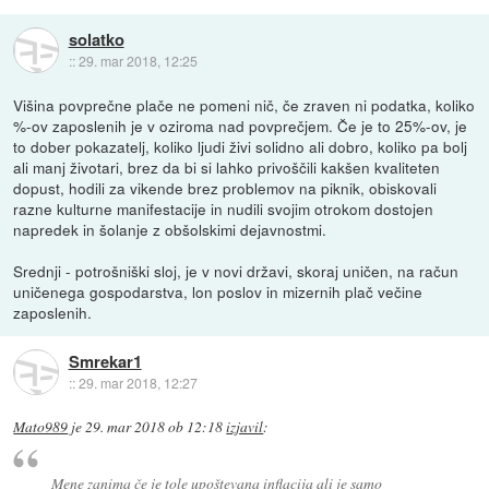
solatko
::
29. mar 2018, 12:25
Višina povprečne plače ne pomeni nič, če zraven ni podatka, koliko
%-ov zaposlenih je v oziroma nad povprečjem. Če je to 25%-ov, je
to dober pokazatelj, koliko ljudi živi solidno ali dobro, koliko pa bolj
ali manj životari, brez da bi si lahko privoščili kakšen kvaliteten
dopust, hodili za vikende brez problemov na piknik, obiskovali
razne kulturne manifestacije in nudili svojim otrokom dostojen
napredek in šolanje z obšolskimi dejavnostmi.
Srednji - potrošniški sloj, je v novi državi, skoraj uničen, na račun
uničenega gospodarstva, lon poslov in mizernih plač večine
zaposlenih.
Smrekar1
::
29. mar 2018, 12:27
Mato989
je
29. mar 2018 ob 12:18
izjavil
:
Mene zanima če je tole upoštevana inflacija ali je samo