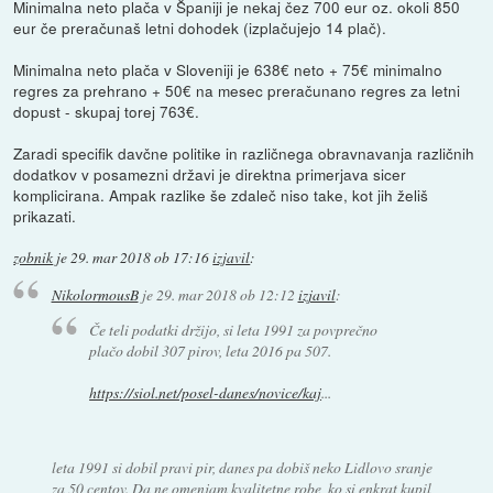
Minimalna neto plača v Španiji je nekaj čez 700 eur oz. okoli 850
eur če preračunaš letni dohodek (izplačujejo 14 plač).
Minimalna neto plača v Sloveniji je 638€ neto + 75€ minimalno
regres za prehrano + 50€ na mesec preračunano regres za letni
dopust - skupaj torej 763€.
Zaradi specifik davčne politike in različnega obravnavanja različnih
dodatkov v posamezni državi je direktna primerjava sicer
komplicirana. Ampak razlike še zdaleč niso take, kot jih želiš
prikazati.
zobnik
je
29. mar 2018 ob 17:16
izjavil
:
NikolormousB
je
29. mar 2018 ob 12:12
izjavil
:
Če teli podatki držijo, si leta 1991 za povprečno
plačo dobil 307 pirov, leta 2016 pa 507.
https://siol.net/posel-danes/novice/kaj
...
leta 1991 si dobil pravi pir, danes pa dobiš neko Lidlovo sranje
za 50 centov. Da ne omenjam kvalitetne robe, ko si enkrat kupil