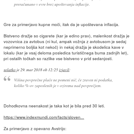
preračunano v evre brez upoštevanja inflacije.
Gre za primerjavo kupne moči, itak da je upoštevana inflacija.
Bistveno dražje so cigarete (kar je edino prav), malenkost dražja je
vozovnica za avtobus (ni kul, ampak vožnja z avtobusom je sedaj
neprimerno boljša kot nekoč) in nekaj dražja je skodelica kave v
lokalu (kar je vsaj deloma posledica turističnega buma zadnjih let),
pri ostalih točkah so razlike vse bistveno v prid sedanjosti.
solatko
je
29. mar 2018 ob 12:25
izjavil
:
Višina povprečne plače ne pomeni nič, če zraven ni podatka,
koliko %-ov zaposlenih je v oziroma nad povprečjem.
Dohodkovna neenakost je taka kot je bila pred 30 leti.
https://www.indexmundi.com/facts/sloven...
Za primerjavo z opevano Avstrijo: