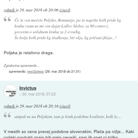
zobnik
je
29. mar 2018 ob 20:06
izjavil
:
Če že ven mečete Poljsko, Romunijo, pa še napište kolk pride kg
kruha (sam ne mi ven dajat Lidlov hlebec za 80 centov),
govorim o solidnem kruhu za 2 evra/kg.
Še bolje kolk pride kg sladkorja, litr olja, kg piščanč.fileja...?
Poljska je relativno draga.
Zgodovina sprememb…
spremenilo:
next3steps
(
29. mar 2018 ob 21:31
)
Invictus
::
30. mar 2018, 07:23
zobnik
je
29. mar 2018 ob 20:16
izjavil
:
ampak ne na Poljskem, tam je kruh podobne kvalitete, kolk že....
V mestih so cene precej podobne slovenskim. Plače pa nižje... Kaki
poljski produkti znajo biti malo cenejši, sam jih spet ni toliko...