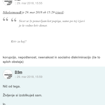
::
29. mar 2018, 15:55
NikolormousB
je
29. mar 2018 ob 15:29
izjavil
:
Sicer se že ponavljam kot papiga, samo po tej izjavi
je še vedno kriv denar.
Kriv za kaj?
korupcijo, nepoštenost, neenakost in socialno diskriminacijo (če to
sploh obstaja)
D3m
::
29. mar 2018, 15:59
Nič od tega.
Življenje si izoblikuješ sam.
lp.