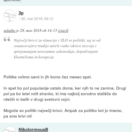
3p
::
30. mar 2018, 09:12
solatko
je
28. mar 2018 ob 14:15
izjavil
:
Največji krivci za situacijo v SLO so politiki, saj se od
osamosvojitve trudijo uničit vsako iskrico razvoja s
sprejemanjem nerazumne zakonodaje, dopuščanjem
klientelizma in korupcije.
Politike volimo sami in jih bomo čez mesec spet.
In spet bo pol populacije ostalo doma, ker njih to ne zanima. Drugi
pol pa bo letel volit stranko, ki ima najbolj sorodno stališče do
rdečih in belih v drugi svetovni vojni.
Mogoče so politiki največji krivci. Ampak za politiko kot jo imamo,
pa smo krivi mi!
NikolormousB