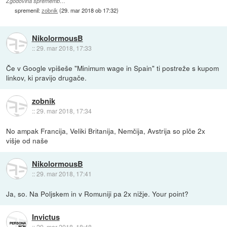
Zgodovina sprememb…
spremenil:
zobnik
(
29. mar 2018 ob 17:32
)
NikolormousB
::
29. mar 2018, 17:33
Če v Google vpišeše "Minimum wage in Spain" ti postreže s kupom
linkov, ki pravijo drugače.
zobnik
::
29. mar 2018, 17:34
No ampak Francija, Veliki Britanija, Nemčija, Avstrija so plče 2x
višje od naše
NikolormousB
::
29. mar 2018, 17:41
Ja, so. Na Poljskem in v Romuniji pa 2x nižje. Your point?
Invictus
::
29. mar 2018, 18:48