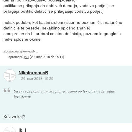
politika se prilagaja da dobi več denarja, vodstvo podjetij se
prilagaja politiki, delavci se prilagajajo vodstvu podjetij
nekak podobn, kot kastni sistem (sicer ne poznam čist natančne
definicije te besede, nekakšno splošno znanje)
sem prelen da bi prebral celotno definicijo, poznam le google in
neke splošne okvire
Zgodovina sprememb…
spremenil:
jb_j
(
29. mar 2018 ob 15:11
)
NikolormousB
::
29. mar 2018, 15:29
Sicer se že ponavljam kot papiga, samo po tej izjavi je še vedno
kriv denar.
Kriv za kaj?
jb_j