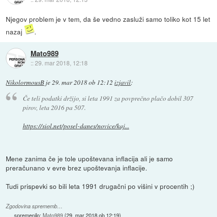
Njegov problem je v tem, da še vedno zasluži samo toliko kot 15 let
nazaj
.
Mato989
::
29. mar 2018, 12:18
NikolormousB
je
29. mar 2018 ob 12:12
izjavil
:
Če teli podatki držijo, si leta 1991 za povprečno plačo dobil 307
pirov, leta 2016 pa 507.
https://siol.net/posel-danes/novice/kaj...
Mene zanima če je tole upoštevana inflacija ali je samo
preračunano v evre brez upoštevanja inflacije.
Tudi prispevki so bili leta 1991 drugačni po višini v procentih ;)
Zgodovina sprememb…
spremenilo:
Mato989
(
29. mar 2018 ob 12:19
)