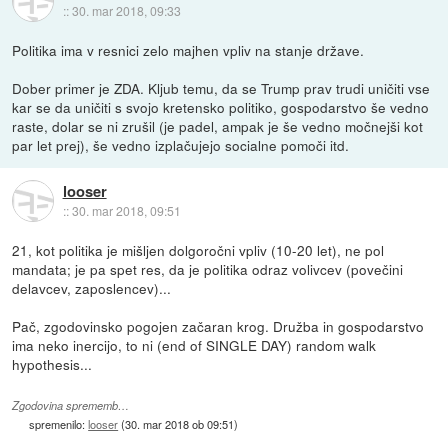
::
30. mar 2018, 09:33
Politika ima v resnici zelo majhen vpliv na stanje države.
Dober primer je ZDA. Kljub temu, da se Trump prav trudi uničiti vse
kar se da uničiti s svojo kretensko politiko, gospodarstvo še vedno
raste, dolar se ni zrušil (je padel, ampak je še vedno močnejši kot
par let prej), še vedno izplačujejo socialne pomoči itd.
looser
::
30. mar 2018, 09:51
21, kot politika je mišljen dolgoročni vpliv (10-20 let), ne pol
mandata; je pa spet res, da je politika odraz volivcev (povečini
delavcev, zaposlencev)...
Pač, zgodovinsko pogojen začaran krog. Družba in gospodarstvo
ima neko inercijo, to ni (end of SINGLE DAY) random walk
hypothesis...
Zgodovina sprememb…
spremenilo:
looser
(
30. mar 2018 ob 09:51
)