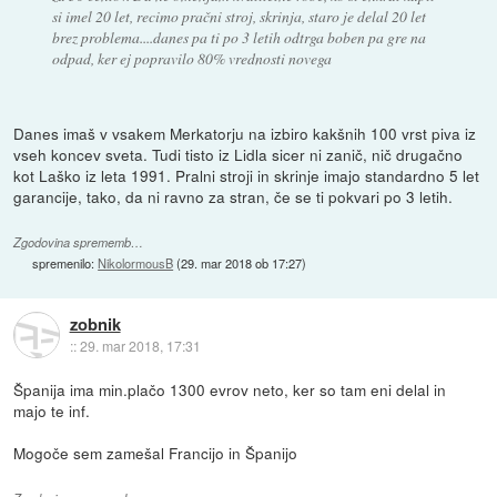
si imel 20 let, recimo pračni stroj, skrinja, staro je delal 20 let
brez problema....danes pa ti po 3 letih odtrga boben pa gre na
odpad, ker ej popravilo 80% vrednosti novega
Danes imaš v vsakem Merkatorju na izbiro kakšnih 100 vrst piva iz
vseh koncev sveta. Tudi tisto iz Lidla sicer ni zanič, nič drugačno
kot Laško iz leta 1991. Pralni stroji in skrinje imajo standardno 5 let
garancije, tako, da ni ravno za stran, če se ti pokvari po 3 letih.
Zgodovina sprememb…
spremenilo:
NikolormousB
(
29. mar 2018 ob 17:27
)
zobnik
::
29. mar 2018, 17:31
Španija ima min.plačo 1300 evrov neto, ker so tam eni delal in
majo te inf.
Mogoče sem zamešal Francijo in Španijo