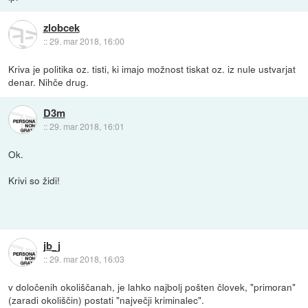
zlobcek
::
29. mar 2018, 16:00
Kriva je politika oz. tisti, ki imajo možnost tiskat oz. iz nule ustvarjat
denar. Nihče drug.
D3m
::
29. mar 2018, 16:01
Ok.
Krivi so židi!
jb_j
::
29. mar 2018, 16:03
v določenih okoliščanah, je lahko najbolj pošten človek, "primoran"
(zaradi okoliščin) postati "največji kriminalec".