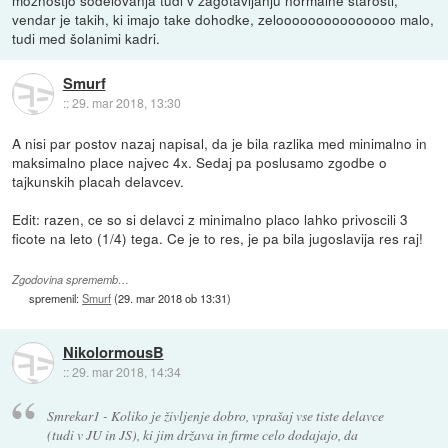
vendar je takih, ki imajo take dohodke, zelooooooooooooooo malo,
tudi med šolanimi kadri.
Smurf
::
29. mar 2018, 13:30
A nisi par postov nazaj napisal, da je bila razlika med minimalno in
maksimalno place najvec 4x. Sedaj pa poslusamo zgodbe o
tajkunskih placah delavcev.
Edit: razen, ce so si delavci z minimalno placo lahko privoscili 3
ficote na leto (1/4) tega. Ce je to res, je pa bila jugoslavija res raj!
Zgodovina sprememb…
spremenil:
Smurf
(
29. mar 2018 ob 13:31
)
NikolormousB
::
29. mar 2018, 14:34
Smrekar1 - Koliko je življenje dobro, vprašaj vse tiste delavce
(tudi v JU in JS), ki jim država in firme celo dodajajo, da