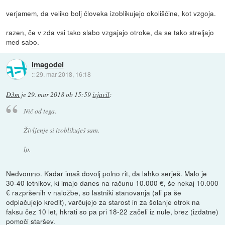
verjamem, da veliko bolj človeka izoblikujejo okoliščine, kot vzgoja.
razen, če v zda vsi tako slabo vzgajajo otroke, da se tako streljajo
med sabo.
imagodei
::
29. mar 2018, 16:18
D3m
je
29. mar 2018 ob 15:59
izjavil
:
Nič od tega.
Življenje si izoblikuješ sam.
lp.
Nedvomno. Kadar imaš dovolj polno rit, da lahko serješ. Malo je
30-40 letnikov, ki imajo danes na računu 10.000 €, še nekaj 10.000
€ razpršenih v naložbe, so lastniki stanovanja (ali pa še
odplačujejo kredit), varčujejo za starost in za šolanje otrok na
faksu čez 10 let, hkrati so pa pri 18-22 začeli iz nule, brez (izdatne)
pomoči staršev.