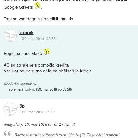
Google Streets
.
Tam se vse dogaja po velikih mestih.
zobnik
::
30. mar 2018, 08:55
Poglej si naše vlake.
AC so zgrajene s pomočjo kredita
Vse kar se trenutno dela po občinah je kredit
Zgodovina sprememb…
spremenil:
zobnik
(
30. mar 2018 ob 08:56
)
3p
::
30. mar 2018, 09:01
imagodei
je
28. mar 2018 ob 13:27
izjavil
:
Borite se proti neoliberalistični ideologiji. To je edini pametni