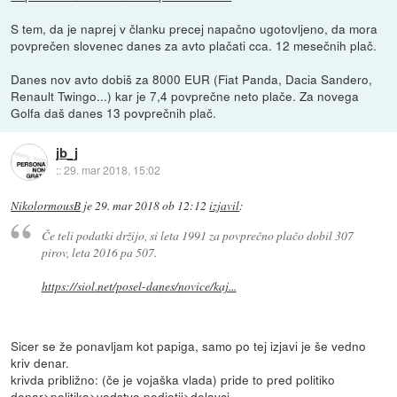
S tem, da je naprej v članku precej napačno ugotovljeno, da mora
povprečen slovenec danes za avto plačati cca. 12 mesečnih plač.
Danes nov avto dobiš za 8000 EUR (Fiat Panda, Dacia Sandero,
Renault Twingo...) kar je 7,4 povprečne neto plače. Za novega
Golfa daš danes 13 povprečnih plač.
jb_j
::
29. mar 2018, 15:02
NikolormousB
je
29. mar 2018 ob 12:12
izjavil
:
Če teli podatki držijo, si leta 1991 za povprečno plačo dobil 307
pirov, leta 2016 pa 507.
https://siol.net/posel-danes/novice/kaj...
Sicer se že ponavljam kot papiga, samo po tej izjavi je še vedno
kriv denar.
krivda približno: (če je vojaška vlada) pride to pred politiko
denar>politika>vodstvo podjetij>delavci