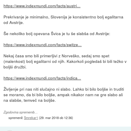
https://www.indexmundi.com/facts/austri...
Prekrivanje je minimalno, Slovenija je konsistentno bolj egalitarna
od Avstrije.
Še nekoliko bolj opevana Švica je tu še slabša od Avstrije:
https://www.indexmundi.com/facts/switze...
Nekaj časa smo bili primerljivi z Norveško, sedaj smo spet
(malenkost) bolj egalitarni od njih. Kakorkoli pogledaš bi bili težko v
boljši družbi.
https://www.indexmundi.com/facts/indica...
Življenje pri nas niti slučajno ni slabo. Lahko bi bilo boljše in truditi
se moramo, da bi bilo boljše, ampak nikakor nam ne gre slabo ali
na slabše, temveč na boljše.
Zgodovina sprememb…
spremenil:
Smrekar1
(
29. mar 2018 ob 12:36
)