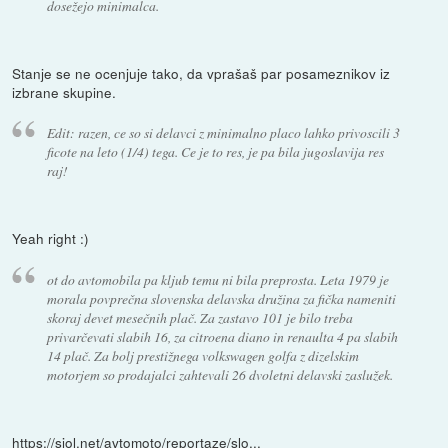
dosežejo minimalca.
Stanje se ne ocenjuje tako, da vprašaš par posameznikov iz
izbrane skupine.
Edit: razen, ce so si delavci z minimalno placo lahko privoscili 3
ficote na leto (1/4) tega. Ce je to res, je pa bila jugoslavija res
raj!
Yeah right :)
ot do avtomobila pa kljub temu ni bila preprosta. Leta 1979 je
morala povprečna slovenska delavska družina za fička nameniti
skoraj devet mesečnih plač. Za zastavo 101 je bilo treba
privarčevati slabih 16, za citroena diano in renaulta 4 pa slabih
14 plač. Za bolj prestižnega volkswagen golfa z dizelskim
motorjem so prodajalci zahtevali 26 dvoletni delavski zaslužek.
https://siol.net/avtomoto/reportaze/slo...