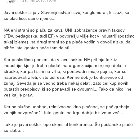
Javni sektor si je v Sloveniji ustvaril svoj konglomerat, ki služi, kar
se plač tiče, samo njemu...
NA eni strani so plaču za kavzi UNI izobražence pravih faksov
(FDV, pedagoška, tudi EF) v povprešju višje kot v industriji (postimo
tukaj izjeme), na drugi strani so pa plače vodilnih dovolj nizke, da
nihče inteligenten noče tam delati...
Kar posledično pomeni, da v javni sektor NE prihaja folk iz
industrije, kjer je treba gledati na organizacijo, merjenje dela in
stroške, kar pa tistim na vrhu, ki ponavadi nimajo pojma, ker so
napredovali z leti, čisto ustreza. Ker ne dobijo konkurence od
zunaj. Seveda je še vedno treba nekaj delati, zato cel kup novih
butastih predpisov, ki so ponavadi še dvoumni... Tako da nikoli ne
veš kaj je prav.
Ker so službe udobne, relativno solidno plačane, se pač grebejo
za njih povprečneži. Inteligentni na trgu dobijo bistveno več...
Tako je javni sektor lepo skenslal konkurenco. Še poslanske plače
so slabe...