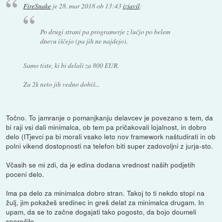
FireSnake
je
28. mar 2018 ob 13:43
izjavil
:
Po drugi strani pa programerje z lučjo po belem
dnevu iščejo (pa jih ne najdejo).
Samo tiste, ki bi delali za 800 EUR.
Za 2k neto jih vedno dobiš...
Točno. To jamranje o pomanjkanju delavcev je povezano s tem, da
bi raji vsi dali minimalca, ob tem pa pričakovali lojalnost, in dobro
delo (ITjevci pa bi morali vsako leto nov framework naštudirati in ob
polni vikend dostopnosti na telefon biti super zadovoljni z jurja-sto.
Včasih se mi zdi, da je edina dodana vrednost naših podjetih
poceni delo.
Ima pa delo za minimalca dobro stran. Takoj to ti nekdo stopi na
žulj, jim pokažeš sredinec in greš delat za minimalca drugam. In
upam, da se to začne dogajati tako pogosto, da bojo doumeli
sporočilo.