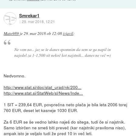
Smrekar1
::
29. mar 2018, 12:21
Mato989
je
29. mar 2018 ob 12:08
izjavil
:
Ne vem no... jaz se še danes spomnim da sem se ga napil in
najedel za 1-1.500 sit nekoč kot najstnik... danes ne več =)
Nedvomno.
http://www.stat.si/doc/stat_urad/nk/200...
http://www.stat.si/StatWeb/sl/News/Inde...
1 SIT = 239,64 EUR, povprečna neto plača je bila leta 2006 torej
760 EUR, deset let kasneje 1030 EUR.
Za 6 EUR se še vedno lahko naješ do sitega, tudi če si najstnik.
Samo izbirčen ne smeš biti preveč (kar najstniki praviloma niso),
ampak isto je veljalo tudi že pred 10 in več leti.