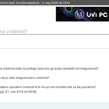
eto za večkratno uporabo
::
4. avg 2026 ob 19:41
ena vrednost?
a vrednost zlata na podlagi cesa smo ga ljudje opredelili kot dragocenost?
 da je zlato dragocenost in vrednost?
 kaksno uporabno vrednost ki bi mu.pri cem koristila bila za kaj uporabna?
ejO
(
21. mar 2018 ob 09:38
)