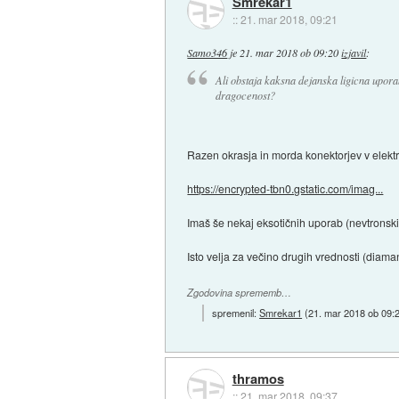
Smrekar1
::
21. mar 2018, 09:21
Samo346
je
21. mar 2018 ob 09:20
izjavil
:
Ali obstaja kaksna dejanska ligicna uporab
dragocenost?
Razen okrasja in morda konektorjev v elektr
https://encrypted-tbn0.gstatic.com/imag...
Imaš še nekaj eksotičnih uporab (nevtronski bl
Isto velja za večino drugih vrednosti (diamanti
Zgodovina sprememb…
spremenil:
Smrekar1
(
21. mar 2018 ob 09:
thramos
::
21. mar 2018, 09:37