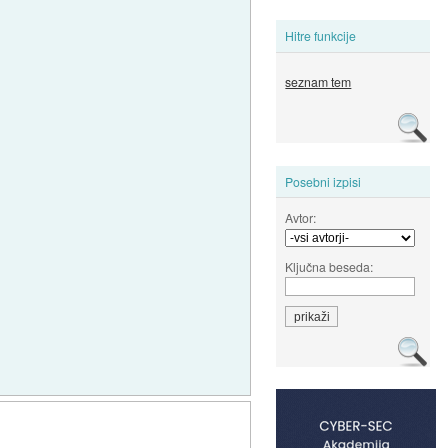
Hitre funkcije
seznam tem
Posebni izpisi
Avtor:
Ključna beseda: