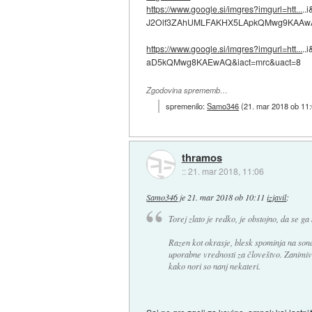
https://www.google.si/imgres?imgurl=htt...
.
J2Olf3ZAhUMLFAKHX5LApkQMwg9KAAwAA
https://www.google.si/imgres?imgurl=htt...
.
aD5kQMwg8KAEwAQ&iact=mrc&uact=8
Zgodovina sprememb…
spremenilo:
Samo346
(
21. mar 2018 ob 11
thramos
::
21. mar 2018, 11:06
Samo346
je
21. mar 2018 ob 10:11
izjavil
:
Torej zlato je redko, je obstojno, da se ga
Razen kot okrasje, blesk spominja na so
uporabne vrednosti za človeštvo. Zanimivo, 
kako nori so nanj nekateri.