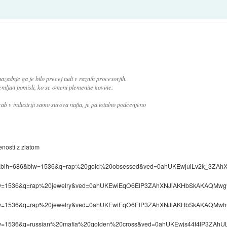
azadnje ga je bilo precej tudi v raznih procesorjih.
emljan pomisli, ko se omeni plemenite kovine.
b v industriji samo surova nafta, je pa totalno podcenjeno
enosti z zlatom
0&bih=686&biw=1536&q=rap%20gold%20obsessed&ved=0ahUKEwjuiLv2k_3
iw=1536&q=rap%20jewelry&ved=0ahUKEwiEqO6ElP3ZAhXNJlAKHbSkAKAQMwg9
iw=1536&q=rap%20jewelry&ved=0ahUKEwiEqO6ElP3ZAhXNJlAKHbSkAKAQMwh
iw=1536&q=russian%20mafia%20golden%20cross&ved=0ahUKEwjs44f4lP3Z