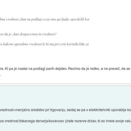
na vrednost zlata na podlagi cesa smo ga ljudje opredelili kot
or da je zlato dragocenost in vrednost?
ko kaksno uporabno vrednost ki bi mu.pri cem koristila bila za
ra. Ki pa je nastal na podlagi parih dejstev. Recimo da je redko, a ne preveč, da se
.
rednost+menjalno sredstvo pri trgovanju, sedaj se pa v elektrotehniki uporablja ko
za vrednost tiskanega denarja/kovancev (zlate rezerve držav, ki so imele svoje val