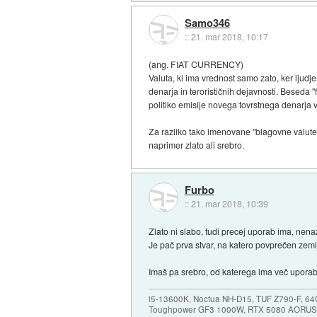
Samo346
::
21. mar 2018, 10:17
(ang. FIAT CURRENCY)
Valuta, ki ima vrednost samo zato, ker ljud
denarja in terorističnih dejavnosti. Beseda "
politiko emisije novega tovrstnega denarja vp
Za razliko tako imenovane "blagovne valute" t
naprimer zlato ali srebro.
Furbo
::
21. mar 2018, 10:39
Zlato ni slabo, tudi precej uporab ima, nenaz
Je pač prva stvar, na katero povprečen zeml
Imaš pa srebro, od katerega ima več uporab 
i5-13600K, Noctua NH-D15, TUF Z790-F, 
Toughpower GF3 1000W, RTX 5080 AORUS