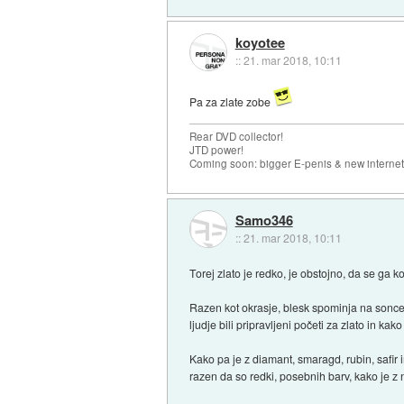
koyotee
::
21. mar 2018, 10:11
Pa za zlate zobe
Rear DVD collector!
JTD power!
Coming soon: bigger E-penis & new internet
Samo346
::
21. mar 2018, 10:11
Torej zlato je redko, je obstojno, da se ga k
Razen kot okrasje, blesk spominja na sonce
ljudje bili pripravljeni početi za zlato in kak
Kako pa je z diamant, smaragd, rubin, safir
razen da so redki, posebnih barv, kako je 