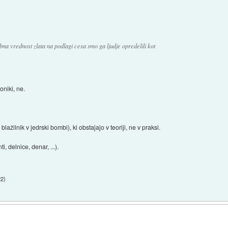
na vrednost zlata na podlagi cesa smo ga ljudje opredelili kot
oniki, ne.
ažilnik v jedrski bombi), ki obstajajo v teoriji, ne v praksi.
, delnice, denar, ...).
22
)