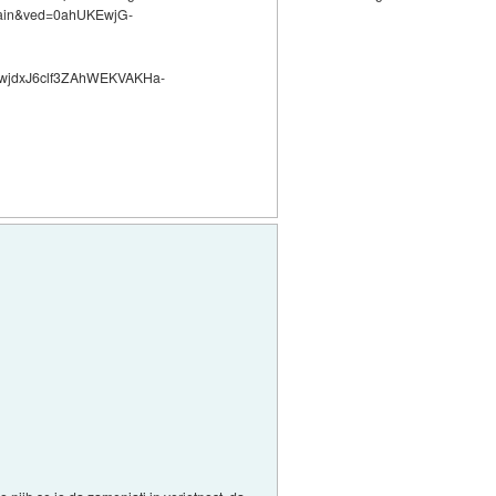
ain&ved=0ahUKEwjG-
wjdxJ6clf3ZAhWEKVAKHa-