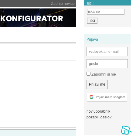
Išči:
Zadnje novice
Prijava
Zapomni si me
nov uporabnik
pozabili geslo?