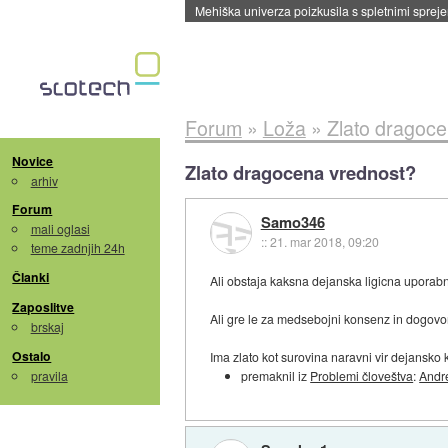
Evropska vesoljska agencija razvija svojo rak
Forum
»
Loža
»
Zlato dragoc
Novice
Zlato dragocena vrednost?
arhiv
Forum
Samo346
mali oglasi
::
21. mar 2018, 09:20
teme zadnjih 24h
Članki
Ali obstaja kaksna dejanska ligicna uporabn
Zaposlitve
Ali gre le za medsebojni konsenz in dogovor
brskaj
Ostalo
Ima zlato kot surovina naravni vir dejansko
pravila
premaknil iz
Problemi človeštva
:
Andr