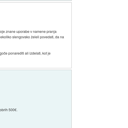
i svoje znane uporabe v namene pranja
 nekoliko slengovsko želeli povedati, da na
če ponarediti ali izdelati, kot je
dobrih 500€.