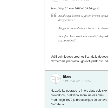
Samo346
je
21. mar 2018 ob 09:20
izjavil
:
Ali obstaja kaksna dejanska ligicna uporab
dragocenost?
Ali gre le za medsebojni konsenz in dogov
Ima zlato kot surovina naravni vir dejans
kaj uporabna?
Večji del njegove vrednosti izhaja iz dogovo
razmeroma preprosto ugotoviti pristnosti ipd
fikus_
::
21. mar 2018, 09:59
Na začetku uporabe je imelo zlato estetsko v
prevodnost, praktično skoraj ne oksidira).
Pred nekje 1970 je predstavljajo še osnovo 
"fiat" denar.