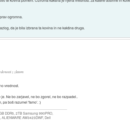
štvo te kovina pomeni. Oziroma kakšna je njena vrednost: za katere dobrine in koliko
aprav ogromna.
 razlog, da je bila izbrana ta kovina in ne kakšna druga.
edenosti z zlatom
bno vrednost.
je. Ne bo zarjavel, ne bo zgorel, ne bo razpadel..
h, pa boš razumel 'famo'. :)
64GB DDR5, 2TB Samsung 990PRO,
, ALIENWARE AW3423DWF, Dell