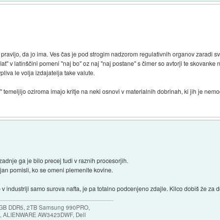
je pravijo, da jo ima. Ves čas je pod strogim nadzorom regulativnih organov zarad
fiat" v latinščini pomeni "naj bo" oz naj "naj postane" s čimer so avtorji te skovanke
liva le volja izdajatelja take valute.
emeljijo oziroma imajo kritje na neki osnovi v materialnih dobrinah, ki jih je nemogo
adnje ga je bilo precej tudi v raznih procesorjih.
jan pomisli, ko se omeni plemenite kovine.
v industriji samo surova nafta, je pa totalno podcenjeno zdajle. Kilco dobiš že za 
64GB DDR5, 2TB Samsung 990PRO,
, ALIENWARE AW3423DWF, Dell