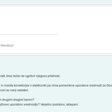
 friendzzz!
ovati, brez težav se ugotovi njegovo pristnost.
 in morda konektorjev v elektroniki pa nima pomembne uporabne vrednosti za člove
o nori so nanj nekateri.
 in drugimi dragimi kamni?
z njihovo uporabno vrednostjo? Verjetno podobno, sklepam.