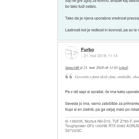
Saj ne gre zgolj za kovino, ampak kaj lastni
bo tako tudi ostalo.
Tako da je njena uporabna vrednost pravz
Lastnosti kot je redkost in kovnost, pa so le
Furbo
::
21. mar 2018, 11:14
Samo346
je
21. mar 2018 ob 11:01
izjavil
:
Govorim o fami okoli zlata, simboliki, obs
Pa v isti sapi si vprašal, če ima kako upora
Seveda jo ima, varno zatočišče za prihranke 
Kupi si en zlatnik, pa ga valjaj malo po roka
i5-13600K, Noctua NH-D15, TUF Z790-F, 
Toughpower GF3 1000W, RTX 5080 AORUS
S2722QC