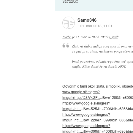
S2722QC
Samo346
::
21. mar 2018, 11:01
Furbo
je
21. mar 2018 ob 10:39
izjavil
:
Zlato ni slabo, tudi precej uporab ima, nen
Je pač prva stvar, na katero povprečen z
Imaš pa srebro, od katerega ima več upora
zdajle. Kilco dobiš že za dobrih 500€.
Govorim o fami okoli zlata, simboliki, obsed
www.google.si/imgres?
imgurl=https%3A%2F...
..i&w=1200&h=80
https://www.google.si/imgres?
imgurl=htt...
..i&w=525&h=700&bih=686&b
https://www.google.si/imgres?
imgurl=htt...
..i&w=220&h=399&bih=686&b
https://www.google.si/imgres?
imgurl=htt...
..i&w=300&h=400&bih=686&b