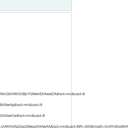
ZAhXNhrQKHWGGBpYQMwhEKAwwDA&iact=mrc&uact=8
KAIwAg&iact=mrc&uact=8
GKAswCw&iact=mrc&uact=8
AhULUlAKHUKpDasQMwgzKAAwAA&iact=mrc&uact=8#h=400&imgdii=OcAYcIKzd