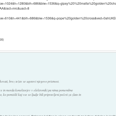
.i&w=1024&h=1280&bih=686&biw=1536&q=gipsy%20%20mafia%20golden%20ch
&iact=mrc&uact=8
.i&w=610&h=441&bih=686&biw=1536&q=pope%20golden%20cross&ved=0ahUKE
:05
)
 kovati, brez težav se ugotovi njegovo pristnost.
nce in morda konektorjev v elektroniki pa nima pomembne
ko pomisliš kaj vse so ljudje bili pripravljeni početi za zlato in