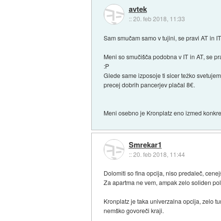
avtek
::
20. feb 2018, 11:33
Sam smučam samo v tujini, se pravi AT in IT
Meni so smučišča podobna v IT in AT, se pra
:P
Glede same izposoje ti sicer težko svetujem,
precej dobrih pancerjev plačal 8€.
Meni osebno je Kronplatz eno izmed konkretn
Smrekar1
::
20. feb 2018, 11:44
Dolomiti so fina opcija, niso predaleč, cenej
Za apartma ne vem, ampak zelo soliden pol
Kronplatz je taka univerzalna opcija, zelo t
nemško govoreči kraji.