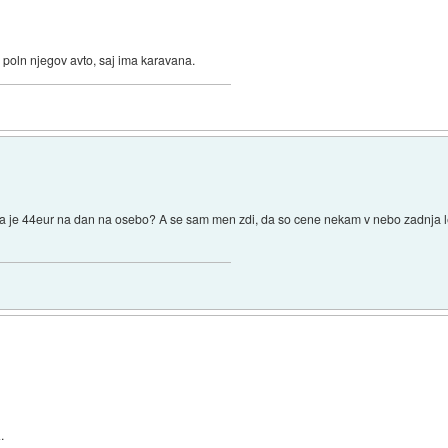
poln njegov avto, saj ima karavana.
na je 44eur na dan na osebo? A se sam men zdi, da so cene nekam v nebo zadnja let
.