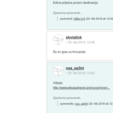
Edina prijetna poceni destinacija
Zgodovina sprememb…
spremenil:
r3dkv1c4
(
20. feb 2018 ob 12:4
shotalick
::
20. feb 2018, 12:48
Še en glas za Kronplatz.
nsa_ag3nt
::
20. feb 2018, 12:52
Višarje
http://www.skipasstravel.si/smucanje/sm...
Zgodovina sprememb…
spremenilo:
nsa_ag3nt
(
20. feb 2018 ob 12