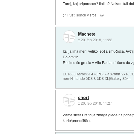
Torej, kaj priporocas? Italijo? Nekam full da
@ Pusti soncu v srce... @
Machete
::
20. feb 2018, 11:22
Italija ima meni veliko lepša smučišča. Avtr
Dolomitih.
Recimo če gresta v Alta Badia, ni šans da zg
LC1000|Asrock-H470PG|i7-10700K|2x16G
new Nintendo 2DS & 3DS XL|Galaxy S24+
chort
::
20. feb 2018, 11:27
Zame sicer Francija zmaga glede na price/p
karte/prenočišča.