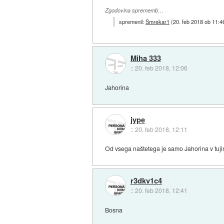
Zgodovina sprememb…
spremenil:
Smrekar1
(
20. feb 2018 ob 11:4
Miha 333
::
20. feb 2018, 12:06
Jahorina
jype
::
20. feb 2018, 12:11
Od vsega naštetega je samo Jahorina v tujin
r3dkv1c4
::
20. feb 2018, 12:41
Bosna