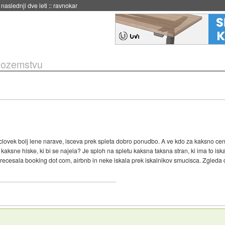
naslednji dve leti
::
ravnokar
nozemstvu
e clovek bolj lene narave, isceva prek spleta dobro ponudbo. A ve kdo za kaksno c
 kaksne hiske, ki bi se najela? Je sploh na spletu kaksna taksna stran, ki ima to is
recesala booking dot com, airbnb in neke iskala prek iskalnikov smucisca. Zgleda da