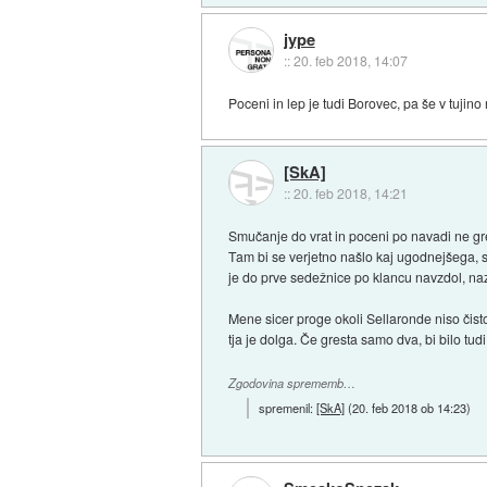
jype
::
20. feb 2018, 14:07
Poceni in lep je tudi Borovec, pa še v tujino n
[SkA]
::
20. feb 2018, 14:21
Smučanje do vrat in poceni po navadi ne gre
Tam bi se verjetno našlo kaj ugodnejšega, s
je do prve sedežnice po klancu navzdol, naz
Mene sicer proge okoli Sellaronde niso čisto
tja je dolga. Če gresta samo dva, bi bilo tu
Zgodovina sprememb…
spremenil:
[SkA]
(
20. feb 2018 ob 14:23
)