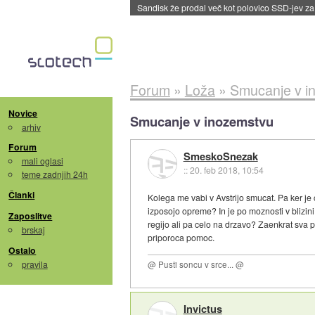
Sandisk že prodal več kot polovico SSD-jev za 
Forum
»
Loža
»
Smucanje v i
Novice
Smucanje v inozemstvu
arhiv
Forum
SmeskoSnezak
mali oglasi
::
20. feb 2018, 10:54
teme zadnjih 24h
Članki
Kolega me vabi v Avstrijo smucat. Pa ker j
izposojo opreme? In je po moznosti v blizini
Zaposlitve
regijo ali pa celo na drzavo? Zaenkrat sva p
brskaj
priporoca pomoc.
Ostalo
pravila
@ Pusti soncu v srce... @
Invictus