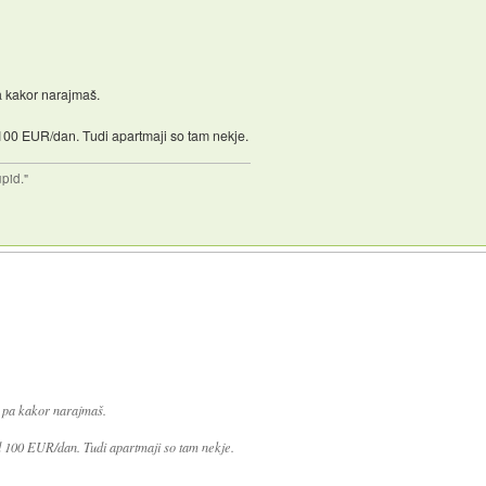
a kakor narajmaš.
100 EUR/dan. Tudi apartmaji so tam nekje.
upid."
 pa kakor narajmaš.
d 100 EUR/dan. Tudi apartmaji so tam nekje.