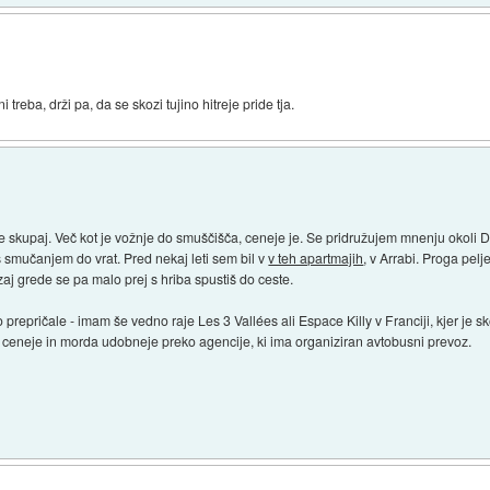
i treba, drži pa, da se skozi tujino hitreje pride tja.
 skupaj. Več kot je vožnje do smuščišča, ceneje je. Se pridružujem mnenju okoli Do
 smučanjem do vrat. Pred nekaj leti sem bil v
v teh apartmajih
, v Arrabi. Proga pel
aj grede se pa malo prej s hriba spustiš do ceste.
 prepričale - imam še vedno raje Les 3 Vallées ali Espace Killy v Franciji, kjer je
di ceneje in morda udobneje preko agencije, ki ima organiziran avtobusni prevoz.