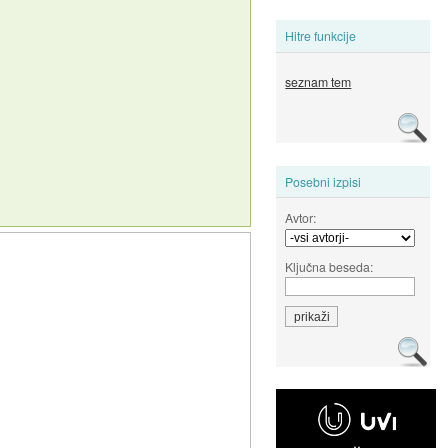
Hitre funkcije
seznam tem
Posebni izpisi
Avtor:
Ključna beseda: