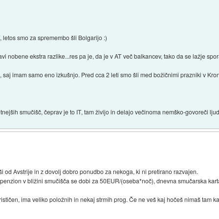
, letos smo za spremembo šli Bolgarijo :)
vi nobene ekstra razlike...res pa je, da je v AT več balkancev, tako da se lažje 
 saj imam samo eno izkušnjo. Pred cca 2 leti smo šli med božičnimi prazniki v Kronpl
ejših smučišč, čeprav je to IT, tam živijo in delajo večinoma nemško-govoreči ljud
ši od Avstrije in z dovolj dobro ponudbo za nekoga, ki ni pretirano razvajen.
penzion v bližini smučišča se dobi za 50EUR/(oseba*noč), dnevna smučarska kart
urističen, ima veliko položnih in nekaj strmih prog. Če ne veš kaj hočeš nimaš tam ka