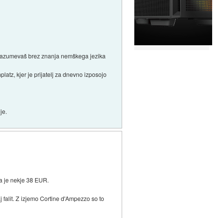
sporazumevaš brez znanja nemškega jezika
atz, kjer je prijatelj za dnevno izposojo
je.
a je nekje 38 EUR.
j falit. Z izjemo Cortine d'Ampezzo so to