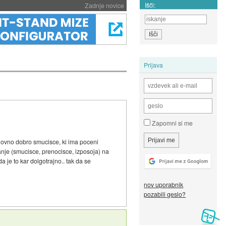
Išči:
Zadnje novice
Prijava
Zapomni si me
enovno dobro smucisce, ki ima poceni
kanje (smucisce, prenocisce, izposoja) na
 je to kar dolgotrajno.. tak da se
nov uporabnik
pozabili geslo?