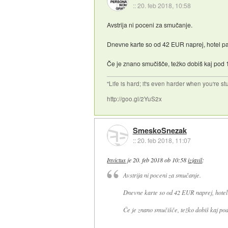
::
20. feb 2018, 10:58
Avstrija ni poceni za smučanje.
Dnevne karte so od 42 EUR naprej, hotel p
Če je znano smučišče, težko dobiš kaj pod 
"Life is hard; it's even harder when you're st
http://goo.gl/2YuS2x
SmeskoSnezak
::
20. feb 2018, 11:07
Invictus
je
20. feb 2018 ob 10:58
izjavil
:
Avstrija ni poceni za smučanje.
Dnevne karte so od 42 EUR naprej, hotel
Če je znano smučišče, težko dobiš kaj po