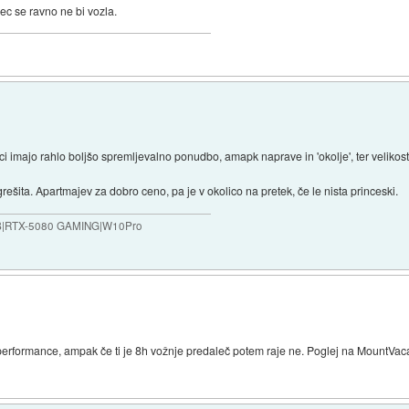
lec se ravno ne bi vozla.
ijci imajo rahlo boljšo spremljevalno ponudbo, amapk naprave in 'okolje', ter velikos
rešita. Apartmajev za dobro ceno, pa je v okolico na pretek, če le nista princeski.
B|RTX-5080 GAMING|W10Pro
erformance, ampak če ti je 8h vožnje predaleč potem raje ne. Poglej na MountVaca