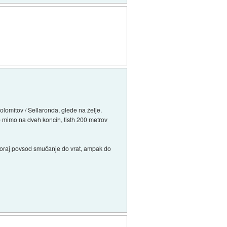
lomitov / Sellaronda, glede na želje.
je mimo na dveh koncih, tisth 200 metrov
 skoraj povsod smučanje do vrat, ampak do