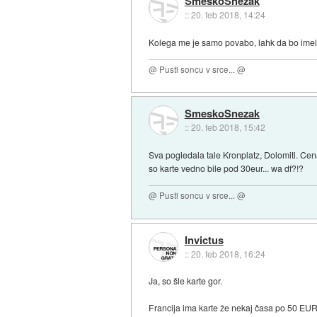
SmeskoSnezak
::
20. feb 2018, 14:24
Kolega me je samo povabo, lahk da bo imel 
@ Pusti soncu v srce... @
SmeskoSnezak
::
20. feb 2018, 15:42
Sva pogledala tale Kronplatz, Dolomiti. Ce
so karte vedno bile pod 30eur... wa df?!?
@ Pusti soncu v srce... @
Invictus
::
20. feb 2018, 16:24
Ja, so šle karte gor.
Francija ima karte že nekaj časa po 50 EUR