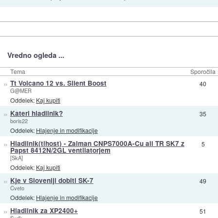
Vredno ogleda ...
Tema
Sporočila
»
Tt Volcano 12 vs. Silent Boost
40
G@MER
Oddelek:
Kaj kupiti
»
Kateri hladilnik?
35
boris22
Oddelek:
Hlajenje in modifikacije
»
Hladilnik(tihost) - Zalman CNPS7000A-Cu ali TR SK7 z
5
Papst 8412N/2GL ventilatorjem
[SkA]
Oddelek:
Kaj kupiti
»
Kje v Sloveniji dobiti SK-7
49
Cveto
Oddelek:
Hlajenje in modifikacije
»
Hladilnik za XP2400+
51