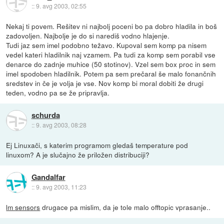
::
9. avg 2003, 02:55
Nekaj ti povem. Rešitev ni najbolj poceni bo pa dobro hladila in boš
zadovoljen. Najbolje je do si narediš vodno hlajenje.
Tudi jaz sem imel podobno težavo. Kupoval sem komp pa nisem
vedel kateri hladilnik naj vzamem. Pa tudi za komp sem porabil vse
denarce do zadnje muhice (50 stotinov). Vzel sem box proc in sem
imel spodoben hladilnik. Potem pa sem prečaral še malo fonančnih
sredstev in če je volja je vse. Nov komp bi moral dobiti že drugi
teden, vodno pa se že pripravlja.
schurda
::
9. avg 2003, 08:28
Ej Linuxači, s katerim programom gledaš temperature pod
linuxom? A je slučajno že priložen distribuciji?
Gandalfar
::
9. avg 2003, 11:23
lm sensors
drugace pa mislim, da je tole malo offtopic vprasanje..