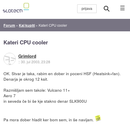
☰
Forum
»
Kaj kupiti
»
Kateri CPU cooler
Kateri CPU cooler
Grimlord
::
30. jul 2003, 23:28
OK. Stvar je taka, rabim en dober in poceni HSF (Heatsink+fan).
Denarja je okrog 12 ksit.
Razmišljam sem takole: Vulcano 11+
Aero 7
in seveda če bi še kje stakno denar SLK900U
Pa mora dober hladit ker bom sem, in še navijam.