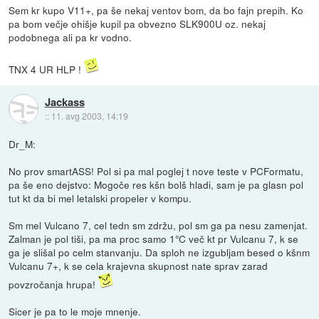
Sem kr kupo V11+, pa še nekaj ventov bom, da bo fajn prepih. Ko
pa bom večje ohišje kupil pa obvezno SLK900U oz. nekaj
podobnega ali pa kr vodno.
TNX 4 UR HLP !
Jackass
::
11. avg 2003, 14:19
Dr_M:
No prov smartASS! Pol si pa mal poglej t nove teste v PCFormatu,
pa še eno dejstvo: Mogoče res kšn bolš hladi, sam je pa glasn pol
tut kt da bi mel letalski propeler v kompu.
Sm mel Vulcano 7, cel tedn sm zdržu, pol sm ga pa nesu zamenjat.
Zalman je pol tiši, pa ma proc samo 1°C več kt pr Vulcanu 7, k se
ga je slišal po celm stanvanju. Da sploh ne izgubljam besed o kšnm
Vulcanu 7+, k se cela krajevna skupnost nate sprav zarad
povzročanja hrupa!
Sicer je pa to le moje mnenje.