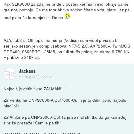
Kak SLK900U za zdaj ne pride v poštev ker mam midi ohišje pa ne
gre not, pomoje. Če ma tota Abitka socket čist na vrhu plate, jaz pa
nad plato že kr napjalnik. Damn
AJA, tak čist Off topic, na morju (Vodice) sem videl prvič da bi
serijsko sestavljen comp vseboval NF7-S 2.0, AXP2500+, TwinMOS
DDR400, 9600PRO 128MB, pa full stuffa poleg, za okrog 6.780 KN
= približno 210k sit.
Jackass
::
9. avg 2003, 22:52
Najbolš je definitivno ZALMAN!!!
Za Pentiume CNPS7000-AlCu/7000-Cu in je to definitivno najbolš
hladilnik.
Za Athlone pa CNPS6000-Cu! Ta je že mal str, tko da ga kšn zdej
sihr že preseže! Sam je pa tih!