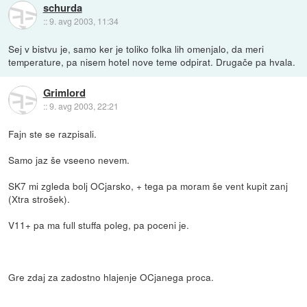
schurda
::
9. avg 2003, 11:34
Sej v bistvu je, samo ker je toliko folka lih omenjalo, da meri
temperature, pa nisem hotel nove teme odpirat. Drugače pa hvala.
Grimlord
::
9. avg 2003, 22:21
Fajn ste se razpisali.
Samo jaz še vseeno nevem.
SK7 mi zgleda bolj OCjarsko, + tega pa moram še vent kupit zanj
(Xtra strošek).
V11+ pa ma full stuffa poleg, pa poceni je.
Gre zdaj za zadostno hlajenje OCjanega proca.