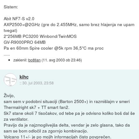
Sistem:
Abit NF7-S v2.0
AXP2500+@2GHz (gre do 2.455MHz, samo brez hlajenja ne upam
tvegat)
2*256MB PC3200 Winbond/TwinMOS
GV-R9000PRO 64MB
Pa en 60mm Spire cooler @5k rpm 36,5°C ma proc
.....
zaklenil:
boštjan
(
11. avg 2003 ob 23:46
)
kihc
::
30. jul 2003, 23:58
Živijo,
sam sem v podobni situaciji (Barton 2500+) in razmišlajm v smeri
Thermalright sk7 + TT smart fan2.
Sk7 stane okoli 7 tisočakov, od tebe pa je odvisno koliko boš dal še
za ventilator.
Pravijo da je najzmoglivejša delta, vendar je zelo glasna, tako da
sam se bom odločil za zgornjo kombinacijo.
Volcano 11+/- je po mojih informacijah čisto povprečen.