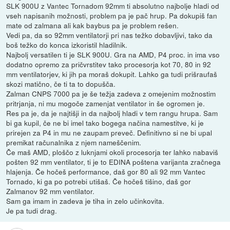
SLK 900U z Vantec Tornadom 92mm ti absolutno najbolje hladi od
vseh napisanih možnosti, problem pa je pač hrup. Pa dokupiš fan
mate od zalmana ali kak baybus pa je problem rešen.
Vedi pa, da so 92mm ventilatorji pri nas težko dobavljivi, tako da
boš težko do konca izkoristil hladilnik.
Najbolj versatilen ti je SLK 900U. Gra na AMD, P4 proc. in ima vso
dodatno opremo za pričvrstitev tako procesorja kot 70, 80 in 92
mm ventilatorjev, ki jih pa moraš dokupit. Lahko ga tudi prišraufaš
skozi matično, če ti ta to dopušča.
Zalman CNPS 7000 pa je še težja zadeva z omejenim možnostim
pritrjanja, ni mu mogoče zamenjat ventilator in še ogromen je.
Res pa je, da je najtišji in da najbolj hladi v tem rangu hrupa. Sam
bi ga kupil, če ne bi imel tako bogega načina namestitve, ki je
prirejen za P4 in mu ne zaupam preveč. Definitivno si ne bi upal
premikat računalnika z njem nameščenim.
Če maš AMD, ploščo z luknjami okoli procesorja ter lahko nabaviš
pošten 92 mm ventilator, ti je to EDINA poštena varijanta zračnega
hlajenja. Če hočeš performance, daš gor 80 ali 92 mm Vantec
Tornado, ki ga po potrebi utišaš. Če hočeš tišino, daš gor
Zalmanov 92 mm ventilator.
Sam ga imam in zadeva je tiha in zelo učinkovita.
Je pa tudi drag.