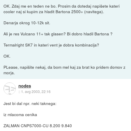
OK. Zdaj me en teden ne bo. Prosim da dotedaj napišete kateri
cooler naj si kupim za hladit Bartona 2500+ (navitega).
Denarja okrog 10-12k sit.
Ali je res Vulcano 11+ tak glasen? Bi dobro hladil Bartona ?
Termalright SK7 in kateri vent je dobra kombinacija?
OK.
PLease, napišite nekaj, da bom mel kaj za brat ko pridem domov z
morja.
nodes
::
1. avg 2003, 22:16
Jest bi dal npr. neki taknega:
iz mlacoma cenika
ZALMAN CNPS7000-CU 8.200 9.840