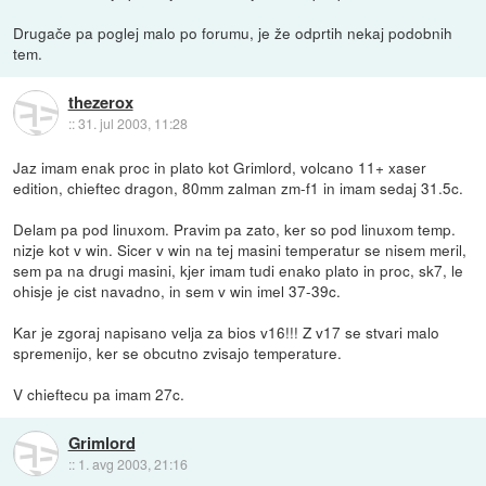
Drugače pa poglej malo po forumu, je že odprtih nekaj podobnih
tem.
thezerox
::
31. jul 2003, 11:28
Jaz imam enak proc in plato kot Grimlord, volcano 11+ xaser
edition, chieftec dragon, 80mm zalman zm-f1 in imam sedaj 31.5c.
Delam pa pod linuxom. Pravim pa zato, ker so pod linuxom temp.
nizje kot v win. Sicer v win na tej masini temperatur se nisem meril,
sem pa na drugi masini, kjer imam tudi enako plato in proc, sk7, le
ohisje je cist navadno, in sem v win imel 37-39c.
Kar je zgoraj napisano velja za bios v16!!! Z v17 se stvari malo
spremenijo, ker se obcutno zvisajo temperature.
V chieftecu pa imam 27c.
Grimlord
::
1. avg 2003, 21:16