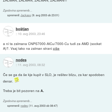
ZALMAN, ZALMAN, ZALMAN, ZALMAN!!!
Zgodovina sprememb…
spremenil:
Jackass
(
9. avg 2003 ob 23:01
)
boštjan
::
10. avg 2003, 23:46
a ni ta zalmana CNPS7000-AlCu/7000-Cu tudi za AMD (socket
A)?. Vsaj tako na zalman strani
piše
nodes
::
11. avg 2003, 08:32
Če se ga da še kje kupit v SLO, je rešitev blizu, za kar spodoben
denar.
Treba je bit pozoren na
A.
Zgodovina sprememb…
spremenil:
nodes
(
11. avg 2003 ob 08:47
)