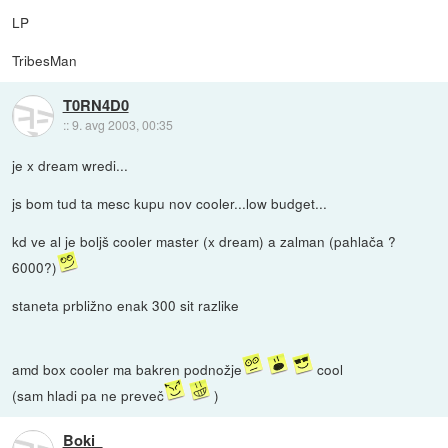
LP
TribesMan
T0RN4D0
::
9. avg 2003, 00:35
je x dream wredi...
js bom tud ta mesc kupu nov cooler...low budget...
kd ve al je boljš cooler master (x dream) a zalman (pahlača ?
6000?)
staneta prbližno enak 300 sit razlike
amd box cooler ma bakren podnožje
cool
(sam hladi pa ne preveč
)
Boki_