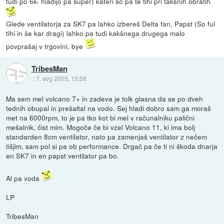
tudi po 6k- hladijo pa super) kateri so pa te tihi pri takšnih obratih
Glede ventilatorja za SK7 pa lahko izbereš Delta fan, Papst (So ful
tihi in še kar dragi) lahko pa tudi kakšnega drugega malo
povprašaj v trgovini, bye
TribesMan
::
7. avg 2003, 15:58
Ma sem mel volcano 7+ in zadeva je tolk glasna da se po dveh
tednih obupal in prešaltal na vodo. Sej hladi dobro sam ga moraš
met na 6000rpm, to je pa tko kot bi mel v računalniku palični
mešalnik, čist mim. Mogoče če bi vzel Volcano 11, ki ima bolj
standarden 8cm ventilator, nato pa zamenjaš ventilator z nečem
tišjim, sam pol si pa ob performance. Drgač pa če ti ni škoda dnarja
en SK7 in en papst ventilator pa bo.
Al pa voda
LP
TribesMan