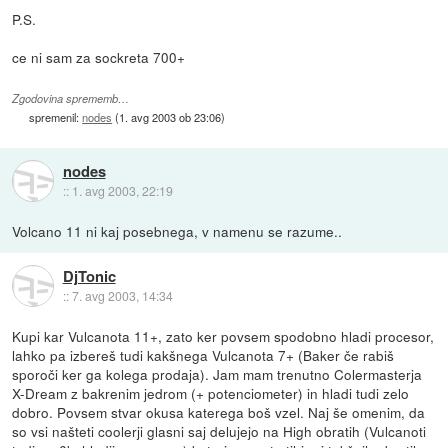
P.S.
ce ni sam za sockreta 700+
Zgodovina sprememb…
spremenil:
nodes
(
1. avg 2003 ob 23:06
)
nodes
::
1. avg 2003, 22:19
Volcano 11 ni kaj posebnega, v namenu se razume..
DjTonic
::
7. avg 2003, 14:34
Kupi kar Vulcanota 11+, zato ker povsem spodobno hladi procesor,
lahko pa izbereš tudi kakšnega Vulcanota 7+ (Baker če rabiš
sporoči ker ga kolega prodaja). Jam mam trenutno Colermasterja
X-Dream z bakrenim jedrom (+ potenciometer) in hladi tudi zelo
dobro. Povsem stvar okusa katerega boš vzel. Naj še omenim, da
so vsi našteti coolerji glasni saj delujejo na High obratih (Vulcanoti