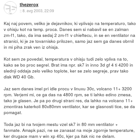
thezerox
::
8. avg 2003, 22:09
Kaj naj povem, veliko je dejavnikov, ki vplivajo na temperaturo, tako
v ohisju kot na temp. proca. Danes sem si nabavil se en zalman
zm-f1, tako, da ima sedaj 2 zm-f1 v chieftecu, in se en ventilator na
stranici, ki je ze tovarnisko prilozen, samo jaz sem ga danes obrnil
in mi piha zrak ven iz ohisja.
Kot sem ze povedal, temperatura v ohisju tudi zelo vpliva na to,
kako se bo proc segrel. Brat ima npr. sk7 in inno 3d gf 4 ti 4200 in
slednji oddaja zelo veliko toplote, ker se zelo segreje, prav tako
disk WD 40 Gb.
Jaz sem danes imel pri idle procu v linuxu 30c, volcano 11+ 3200
rpm. Verjemi mi, ce ga das na 4800 rpm, se ti lahko edino zmesa,
tako je glasen. Je pa po drugi strani res, da lahko na volcano 11+
zmontiras katerkoli 80x80mm ventilator, kar se glasnosti tice, se da
pomagat.
Toda jaz bi na tvojem mestu vzel sk7 in 80 mm ventilator +
fanmate. Amapk pazi, ne se zanasat na moje zgornje temperature,
ker drugace mam v win xp 40c, kjer pa itak nic ne delam.