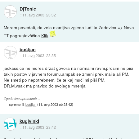
DjTonic
::
11. avg 2003, 23:32
Moram povedati, da zelo mamljivo zgleda tudi ta Zadevica => Nova
TT pogruntavščina
Klik
boštjan
::
11. avg 2003, 23:35
jackass,če ne moreš držat govora na normalni ravni,prosim ne piši
takih postov v javnem forumu,ampak se zmeni prek maila ali PM.
Ne smeti po nepotrebnem, če te kaj muči mi piši PM.
DR.M,vsak ma pravico do svojega mnenja
Zgodovina sprememb…
spremenil:
boštjan
(
11. avg 2003 ob 23:42
)
kuglvinkl
::
11. avg 2003, 23:42