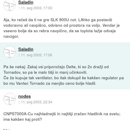
Saladin
::
11. avg 2003, 17:03
Aja, ko rečeš da ti ne gre SLK 900U not. LAhko ga postaviš
vodoravno ali navpišno, odvisno od prostora na voljo. Vendar je
vseeno bolje da so rebra navpično, da se toplota lažje odvaja
navzgor.
Saladin
::
11. avg 2003, 17:06
Pa še nekaj: Zakaj vsi priporočajo Delte, ki so 2x dražji od
Tornadov, so pa le malo tišji in manj učinkoviti.
Če že kupuje tak ventilator, bo itak dokupil še kakšen regulator pa
bo mu Vantec Tornado za manjšo ceno bolje hladil.
nodes
::
11. avg 2003, 22:34
CNPS7000A-Cu najhladnejši in najtišji zračen hladilnik na svetu;
ima kakšen kaj proti?
btw