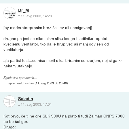
Dr_M
::
11. avg 2003, 14:28
[by moderator:prosim brez žalitev ali namigovanj]
drugac pa jest se nikol nism slisu ksnga hladilnika ropotat,
kvecjemu ventilator, tko da je hrup vec ali manj odvisen od
ventilatorja.
aja pa tist test...ce niso meril s kalibriranim senzorjem, nej si ga kr
nekam utaknejo.
Zgodovina sprememb…
spremenil:
boštjan
(
11. avg 2003 ob 23:40
)
Saladin
::
11. avg 2003, 17:01
Kot prvo, če ti ne gre SLK 900U na plato ti tudi Zalman CNPS 7000
ne bo šel gor.
Drugo: