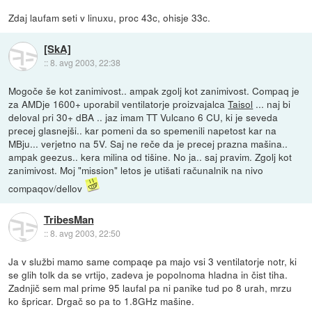
Zdaj laufam seti v linuxu, proc 43c, ohisje 33c.
[SkA]
::
8. avg 2003, 22:38
Mogoče še kot zanimivost.. ampak zgolj kot zanimivost. Compaq je
za AMDje 1600+ uporabil ventilatorje proizvajalca
Taisol
... naj bi
deloval pri 30+ dBA .. jaz imam TT Vulcano 6 CU, ki je seveda
precej glasnejši.. kar pomeni da so spemenili napetost kar na
MBju... verjetno na 5V. Saj ne reče da je precej prazna mašina..
ampak geezus.. kera milina od tišine. No ja.. saj pravim. Zgolj kot
zanimivost. Moj "mission" letos je utišati računalnik na nivo
compaqov/dellov
TribesMan
::
8. avg 2003, 22:50
Ja v službi mamo same compaqe pa majo vsi 3 ventilatorje notr, ki
se glih tolk da se vrtijo, zadeva je popolnoma hladna in čist tiha.
Zadnjič sem mal prime 95 laufal pa ni panike tud po 8 urah, mrzu
ko špricar. Drgač so pa to 1.8GHz mašine.