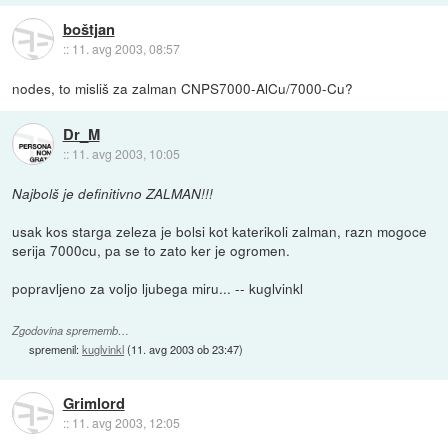
boštjan
::
11. avg 2003, 08:57
nodes, to misliš za zalman CNPS7000-AlCu/7000-Cu?
Dr_M
::
11. avg 2003, 10:05
Najbolš je definitivno ZALMAN!!!
usak kos starga zeleza je bolsi kot katerikoli zalman, razn mogoce
serija 7000cu, pa se to zato ker je ogromen.
popravljeno za voljo ljubega miru... -- kuglvinkl
Zgodovina sprememb…
spremenil:
kuglvinkl
(
11. avg 2003 ob 23:47
)
Grimlord
::
11. avg 2003, 12:05