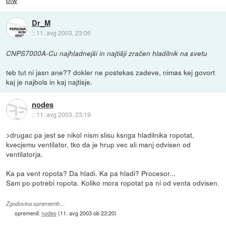
Dr_M
::
11. avg 2003, 23:06
CNPS7000A-Cu najhladnejši in najtišji zračen hladilnik na svetu
teb tut ni jasn ane?? dokler ne postekas zadeve, nimas kej govort
kaj je najbols in kaj najtisje.
nodes
::
11. avg 2003, 23:19
>drugac pa jest se nikol nism slisu ksnga hladilnika ropotat,
kvecjemu ventilator, tko da je hrup vec ali manj odvisen od
ventilatorja.
Ka pa vent ropota? Da hladi. Ka pa hladi? Procesor...
Sam po potrebi ropota. Koliko mora ropotat pa ni od venta odvisen.
Zgodovina sprememb…
spremenil:
nodes
(
11. avg 2003 ob 23:20
)