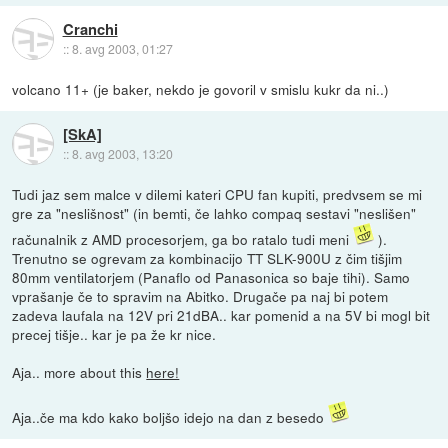
Cranchi
::
8. avg 2003, 01:27
volcano 11+ (je baker, nekdo je govoril v smislu kukr da ni..)
[SkA]
::
8. avg 2003, 13:20
Tudi jaz sem malce v dilemi kateri CPU fan kupiti, predvsem se mi
gre za "neslišnost" (in bemti, če lahko compaq sestavi "neslišen"
računalnik z AMD procesorjem, ga bo ratalo tudi meni
).
Trenutno se ogrevam za kombinacijo TT SLK-900U z čim tišjim
80mm ventilatorjem (Panaflo od Panasonica so baje tihi). Samo
vprašanje če to spravim na Abitko. Drugače pa naj bi potem
zadeva laufala na 12V pri 21dBA.. kar pomenid a na 5V bi mogl bit
precej tišje.. kar je pa že kr nice.
Aja.. more about this
here!
Aja..če ma kdo kako boljšo idejo na dan z besedo