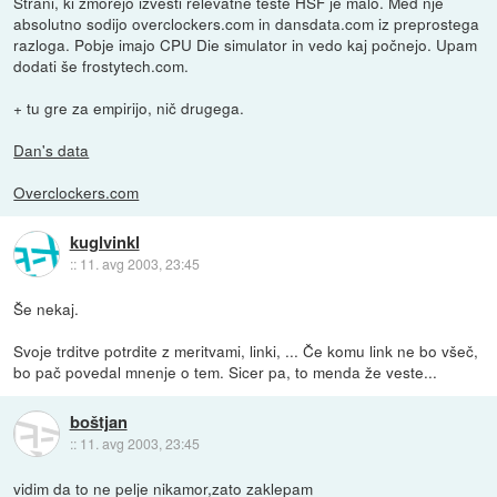
Strani, ki zmorejo izvesti relevatne teste HSF je malo. Med nje
absolutno sodijo overclockers.com in dansdata.com iz preprostega
razloga. Pobje imajo CPU Die simulator in vedo kaj počnejo. Upam
dodati še frostytech.com.
+ tu gre za empirijo, nič drugega.
Dan's data
Overclockers.com
kuglvinkl
::
11. avg 2003, 23:45
Še nekaj.
Svoje trditve potrdite z meritvami, linki, ... Če komu link ne bo všeč,
bo pač povedal mnenje o tem. Sicer pa, to menda že veste...
boštjan
::
11. avg 2003, 23:45
vidim da to ne pelje nikamor,zato zaklepam