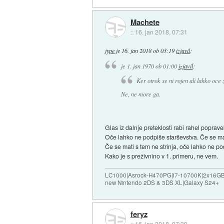
Machete
::
16. jan 2018, 07:31
jype
je
16. jan 2018 ob 03:19
izjavil
:
je
1. jan 1970 ob 01:00
izjavil
:
Ker otrok se ni rojen ali lahko oce 
Ne, ne more ga.
Glas iz dalnje preteklosti rabi rahel poprave
Oče lahko ne podpiše starševstva. Če se mat
Če se mati s tem ne strinja, oče lahko ne p
Kako je s preživnino v 1. primeru, ne vem.
LC1000|Asrock-H470PG|i7-10700K|2x16G
new Nintendo 2DS & 3DS XL|Galaxy S24+
feryz
::
16. jan 2018, 07:39