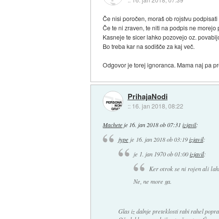
Če nisi poročen, moraš ob rojstvu podpisati i
Če te ni zraven, te niti na podpis ne morejo 
Kasneje te sicer lahko pozovejo oz. povab
Bo treba kar na sodišče za kaj več.
Odgovor je torej ignoranca. Mama naj pa pr
PrihajaNodi
::
16. jan 2018, 08:22
Machete
je
16. jan 2018 ob 07:31
izjavil
:
jype
je
16. jan 2018 ob 03:19
izjavil
:
je
1. jan 1970 ob 01:00
izjavil
:
Ker otrok se ni rojen ali la
Ne, ne more ga.
Glas iz dalnje preteklosti rabi rahel popr