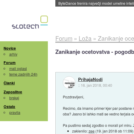
Spletne strani začele streči oglase za agente
Forum
»
Loža
»
Zanikanje oce
Novice
Zanikanje ocetovstva - pogod
arhiv
Forum
mali oglasi
teme zadnjih 24h
PrihajaNodi
Članki
::
16. jan 2018, 00:40
Zaposlitve
Pozdravljeni,
brskaj
Ostalo
Recimo, da imamo primer kjer par postane ne
pravila
oba? Jasno bi lahko mati se vedno terjala 
Pa pustimo sedaj zgodbo o morali pri miru.
zaklenilo:
zee
(
19. jan 2018 ob 11:09
)