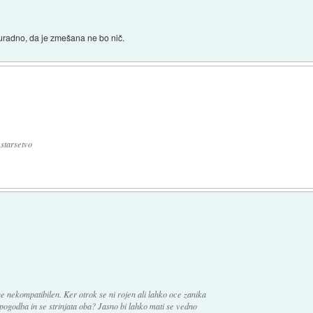
o uradno, da je zmešana ne bo nič.
 starsetvo
 nekompatibilen. Ker otrok se ni rojen ali lahko oce zanika
 pogodba in se strinjata oba? Jasno bi lahko mati se vedno