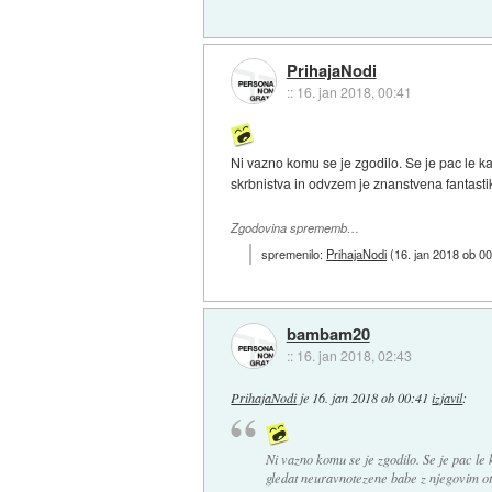
PrihajaNodi
::
16. jan 2018, 00:41
Ni vazno komu se je zgodilo. Se je pac le 
skrbnistva in odvzem je znanstvena fantastika
Zgodovina sprememb…
spremenilo:
PrihajaNodi
(
16. jan 2018 ob 0
bambam20
::
16. jan 2018, 02:43
PrihajaNodi
je
16. jan 2018 ob 00:41
izjavil
:
Ni vazno komu se je zgodilo. Se je pac le
gledat neuravnotezene babe z njegovim o