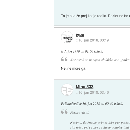
To je bila že prej kot je rodila. Dokler ne b
jype
::
16. jan 2018, 03:19
je
1. jan 1970 ob 01:00
izjavil
:
Ker otrok se ni rojen ali lahko oce zanika
Ne, ne more ga.
Miha 333
::
16. jan 2018, 03:46
PrihajaNodi
je
16. jan 2018 ob 00:40
izjavil
:
Pozdravljeni,
Recimo, da imamo primer kjer par postane
starsetvo pri cemer se jasno podpise tudi