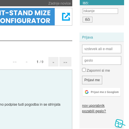
Išči:
Zadnje novice
Prijava
««
«
1
/ 9
»
»»
Zapomni si me
no podpise tudi pogodba in se strinjata
nov uporabnik
pozabili geslo?