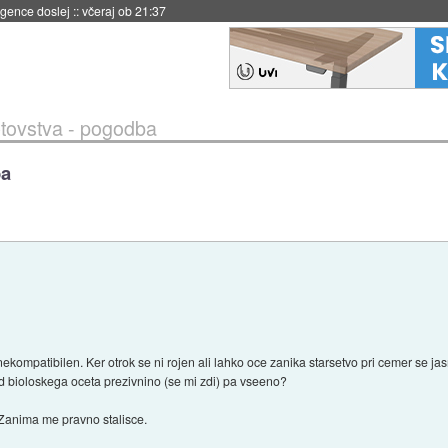
 umetne inteligence
::
včeraj ob 21:23
tovstva - pogodba
ba
kompatibilen. Ker otrok se ni rojen ali lahko oce zanika starsetvo pri cemer se jas
od bioloskega oceta prezivnino (se mi zdi) pa vseeno?
 Zanima me pravno stalisce.