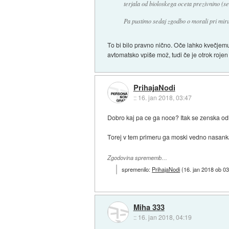
terjala od bioloskega oceta prezivnino (s
Pa pustimo sedaj zgodbo o morali pri mir
To bi bilo pravno nično. Oče lahko kvečjemu
avtomatsko vpiše mož, tudi če je otrok roj
PrihajaNodi
::
16. jan 2018, 03:47
Dobro kaj pa ce ga noce? Itak se zenska odl
Torej v tem primeru ga moski vedno nasanka
Zgodovina sprememb…
spremenilo:
PrihajaNodi
(
16. jan 2018 ob 0
Miha 333
::
16. jan 2018, 04:19