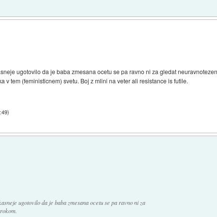
kasneje ugotovilo da je baba zmesana ocetu se pa ravno ni za gledat neuravnotez
 v tem (feministicnem) svetu. Boj z mlini na veter ali resistance is futile.
0:49
)
 kasneje ugotovilo da je baba zmesana ocetu se pa ravno ni za
trokom.