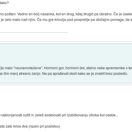
 tako?
edno pošten. Vedno en bolj nasanka, kot en drug, kdaj drugič pa obratno. Če je oseb
ali je celo malo nad njim. Če mu gre krivulja pod povprečje pa običajno pomaga, da 
/je malo "neuravnotežena". Hormoni gor, hormoni dol, stalno neke spremembe v tel
je čim manj stresno zanjo. Ne pa spraševat okoli kako se je znebit brez posledic.
aklonjenosti cutiti in zeleti sodelovati pri izoblikovanju otroka kot osebe...
sta zato kriva dva (razen pri posilstvu)