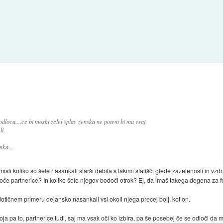
dloca....ce bi moski zelel splav zenska ne potem bi mu vsaj
i.
ka...
li koliko so šele nasankali starši debila s takimi stališči glede zaželenosti in vzdr
doče partnerice? In koliko šele njegov bodoči otrok? Ej, da imaš takega degena za fo
 dotičnem primeru dejansko nasankali vsi okoli njega precej bolj, kot on.
goja pa to, partnerice tudi, saj ma vsak oči ko izbira, pa še posebej če se odloči da