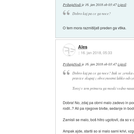
PrihajaNodi
je
16. jan 2018 ob 03:47
izjavil
:
Dobro kaj pa ce ga noce?
O tem mora razmišljati preden ga vtika.
Ales
::
16. jan 2018, 05:33
PrihajaNodi
je
16. jan 2018 ob 03:47
izjavil
:
Dobro kaj pa ce ga noce? Itak se zenska o
pravice skupaj z obveznostmi lahko odvzel
Torej v tem primeru ga moski vedno nasan
Dobra! No, zdaj pa obrni malo zadevo in pomis
rodil..? Ali pa njegove bivše, sedanje in bo
Zamisli se malo, boš hitro ugotovil, da so v
Ampak ajde, starši so si malo sami krivi, vz