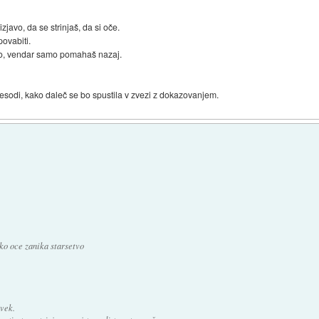
zjavo, da se strinjaš, da si oče.
povabiti.
ijo, vendar samo pomahaš nazaj.
esodi, kako daleč se bo spustila v zvezi z dokazovanjem.
hko oce zanika starsetvo
avek.