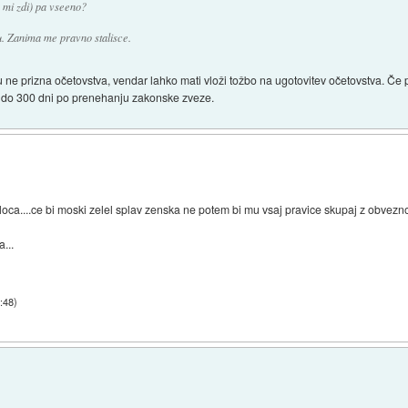
e mi zdi) pa vseeno?
u. Zanima me pravno stalisce.
 ne prizna očetovstva, vendar lahko mati vloži tožbo na ugotovitev očetovstva. Če 
en do 300 dni po prenehanju zakonske zveze.
oca....ce bi moski zelel splav zenska ne potem bi mu vsaj pravice skupaj z obvezno
...
3:48
)