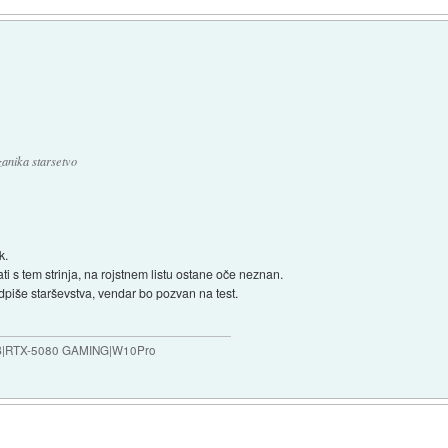
zanika starsetvo
k.
i s tem strinja, na rojstnem listu ostane oče neznan.
odpiše starševstva, vendar bo pozvan na test.
B|RTX-5080 GAMING|W10Pro