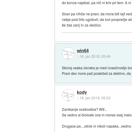
do konca najebal, pa nič ni kriv pri tem. A ni
Sicer pa nihče ne pravi, da mora biti lajf v
nekje pod črto ugotovil, da lovi povprečje 
še čas zanj in za okolico.
win64
::
16. jan 2018, 05:49
Skoraj vsaka ženska je med nosečnostjo bo
Pravi dec more pač poskrbet za deklino, da 
kody
::
16. jan 2018, 05:53
Zanikanje ocetovstva? Wtf...
Se vedno si bioloski oce in mores vsaj malo n
Drugace pa....otrok ni nikoli napaka...vedno 