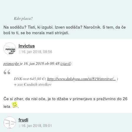
Kdo placa?
Na sodišču? Tisti, ki izgubi. Izven sodišča? Naročnik. S tem, da če
boš to ti, se bo morala mati strinjati.
Invictus
::
16. jan 2018, 08:56
primoz4p
je
16. jan 2018 ob 08:48
izjavil
:
DNK-test 645,00 € (
http://www.dnk4you.com/si/819/storitve/...
)
+ xxx € sodnih stroškov
Če si ziher, da nisi oče, je to džabe v primerjavo s preživnino do 26
leta
.
frudi
::
16. jan 2018, 09:01