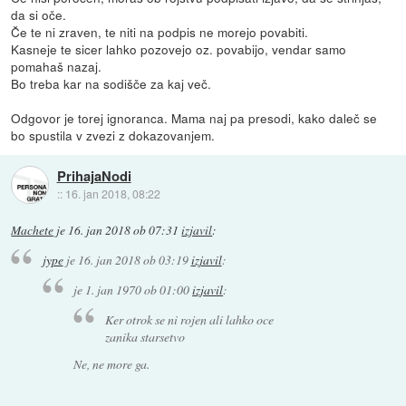
da si oče.
Če te ni zraven, te niti na podpis ne morejo povabiti.
Kasneje te sicer lahko pozovejo oz. povabijo, vendar samo
pomahaš nazaj.
Bo treba kar na sodišče za kaj več.
Odgovor je torej ignoranca. Mama naj pa presodi, kako daleč se
bo spustila v zvezi z dokazovanjem.
PrihajaNodi
::
16. jan 2018, 08:22
Machete
je
16. jan 2018 ob 07:31
izjavil
:
jype
je
16. jan 2018 ob 03:19
izjavil
:
je
1. jan 1970 ob 01:00
izjavil
:
Ker otrok se ni rojen ali lahko oce
zanika starsetvo
Ne, ne more ga.