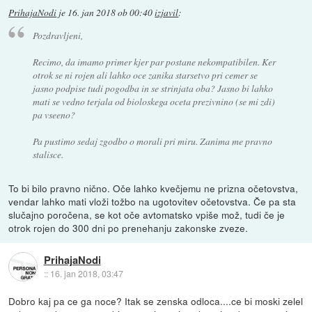
PrihajaNodi
je
16. jan 2018 ob 00:40
izjavil
:
Pozdravljeni,
Recimo, da imamo primer kjer par postane nekompatibilen. Ker
otrok se ni rojen ali lahko oce zanika starsetvo pri cemer se
jasno podpise tudi pogodba in se strinjata oba? Jasno bi lahko
mati se vedno terjala od bioloskega oceta prezivnino (se mi zdi)
pa vseeno?
Pa pustimo sedaj zgodbo o morali pri miru. Zanima me pravno
stalisce.
To bi bilo pravno nično. Oče lahko kvečjemu ne prizna očetovstva,
vendar lahko mati vloži tožbo na ugotovitev očetovstva. Če pa sta
slučajno poročena, se kot oče avtomatsko vpiše mož, tudi če je
otrok rojen do 300 dni po prenehanju zakonske zveze.
PrihajaNodi
::
16. jan 2018, 03:47
Dobro kaj pa ce ga noce? Itak se zenska odloca....ce bi moski zelel