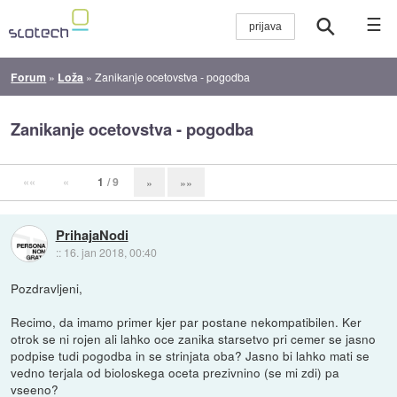
☰
Forum
»
Loža
»
Zanikanje ocetovstva - pogodba
Zanikanje ocetovstva - pogodba
««
«
1
/ 9
»
»»
PrihajaNodi
::
16. jan 2018, 00:40
Pozdravljeni,
Recimo, da imamo primer kjer par postane nekompatibilen. Ker
otrok se ni rojen ali lahko oce zanika starsetvo pri cemer se jasno
podpise tudi pogodba in se strinjata oba? Jasno bi lahko mati se
vedno terjala od bioloskega oceta prezivnino (se mi zdi) pa
vseeno?