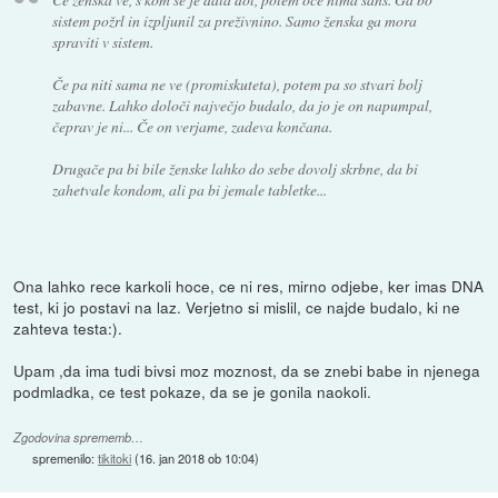
sistem požrl in izpljunil za preživnino. Samo ženska ga mora
spraviti v sistem.
Če pa niti sama ne ve (promiskuteta), potem pa so stvari bolj
zabavne. Lahko določi največjo budalo, da jo je on napumpal,
čeprav je ni... Če on verjame, zadeva končana.
Drugače pa bi bile ženske lahko do sebe dovolj skrbne, da bi
zahetvale kondom, ali pa bi jemale tabletke...
Ona lahko rece karkoli hoce, ce ni res, mirno odjebe, ker imas DNA
test, ki jo postavi na laz. Verjetno si mislil, ce najde budalo, ki ne
zahteva testa:).
Upam ,da ima tudi bivsi moz moznost, da se znebi babe in njenega
podmladka, ce test pokaze, da se je gonila naokoli.
Zgodovina sprememb…
spremenilo:
tikitoki
(
16. jan 2018 ob 10:04
)