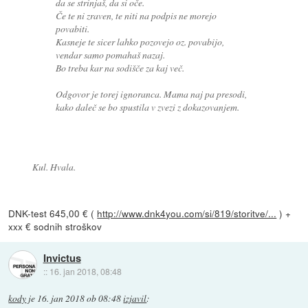
da se strinjaš, da si oče.
Če te ni zraven, te niti na podpis ne morejo
povabiti.
Kasneje te sicer lahko pozovejo oz. povabijo,
vendar samo pomahaš nazaj.
Bo treba kar na sodišče za kaj več.
Odgovor je torej ignoranca. Mama naj pa presodi,
kako daleč se bo spustila v zvezi z dokazovanjem.
Kul. Hvala.
DNK-test 645,00 € (
http://www.dnk4you.com/si/819/storitve/...
) +
xxx € sodnih stroškov
Invictus
::
16. jan 2018, 08:48
kody
je
16. jan 2018 ob 08:48
izjavil
: