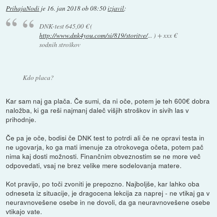
PrihajaNodi
je
16. jan 2018 ob 08:50
izjavil
:
DNK-test 645,00 € (
http://www.dnk4you.com/si/819/storitve/
... ) + xxx €
sodnih stroškov
Kdo placa?
Kar sam naj ga plača. Če sumi, da ni oče, potem je teh 600€ dobra
naložba, ki ga reši najmanj daleč višjih stroškov in sivih las v
prihodnje.
Če pa je oče, bodisi če DNK test to potrdi ali če ne opravi testa in
ne ugovarja, ko ga mati imenuje za otrokovega očeta, potem pač
nima kaj dosti možnosti. Finančnim obveznostim se ne more več
odpovedati, vsaj ne brez velike mere sodelovanja matere.
Kot pravijo, po toči zvoniti je prepozno. Najboljše, kar lahko oba
odneseta iz situacije, je dragocena lekcija za naprej - ne vtikaj ga v
neuravnovešene osebe in ne dovoli, da ga neuravnovešene osebe
vtikajo vate.