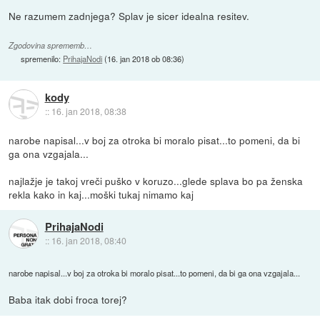
Ne razumem zadnjega? Splav je sicer idealna resitev.
Zgodovina sprememb…
spremenilo:
PrihajaNodi
(
16. jan 2018 ob 08:36
)
kody
::
16. jan 2018, 08:38
narobe napisal...v boj za otroka bi moralo pisat...to pomeni, da bi
ga ona vzgajala...
najlažje je takoj vreči puško v koruzo...glede splava bo pa ženska
rekla kako in kaj...moški tukaj nimamo kaj
PrihajaNodi
::
16. jan 2018, 08:40
narobe napisal...v boj za otroka bi moralo pisat...to pomeni, da bi ga ona vzgajala...
Baba itak dobi froca torej?