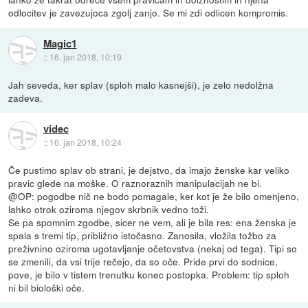
odlocitev je zavezujoca zgolj zanjo. Se mi zdi odlicen kompromis.
Magic1
::
16. jan 2018, 10:19
Jah seveda, ker splav (sploh malo kasnejši), je zelo nedolžna
zadeva.
videc
::
16. jan 2018, 10:24
Če pustimo splav ob strani, je dejstvo, da imajo ženske kar veliko
pravic glede na moške. O raznoraznih manipulacijah ne bi.
@OP: pogodbe nič ne bodo pomagale, ker kot je že bilo omenjeno,
lahko otrok oziroma njegov skrbnik vedno toži.
Se pa spomnim zgodbe, sicer ne vem, ali je bila res: ena ženska je
spala s tremi tip, približno istočasno. Zanosila, vložila tožbo za
preživnino oziroma ugotavljanje očetovstva (nekaj od tega). Tipi so
se zmenili, da vsi trije rečejo, da so oče. Pride prvi do sodnice,
pove, je bilo v tistem trenutku konec postopka. Problem: tip sploh
ni bil biološki oče.