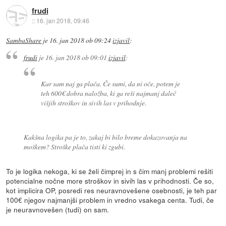
frudi
::
16. jan 2018, 09:46
SambaShare
je
16. jan 2018 ob 09:24
izjavil
:
frudi
je
16. jan 2018 ob 09:01
izjavil
:
Kar sam naj ga plača. Če sumi, da ni oče, potem je
teh 600€ dobra naložba, ki ga reši najmanj daleč
višjih stroškov in sivih las v prihodnje.
Kakšna logika pa je to, zakaj bi bilo breme dokazovanja na
moškem? Stroške plača tisti ki zgubi.
To je logika nekoga, ki se želi čimprej in s čim manj problemi rešiti
potencialne nočne more stroškov in sivih las v prihodnosti. Če so,
kot implicira OP, posredi res neuravnovešene osebnosti, je teh par
100€ njegov najmanjši problem in vredno vsakega centa. Tudi, če
je neuravnovešen (tudi) on sam.