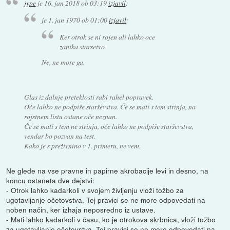
jype
je
16. jan 2018 ob 03:19
izjavil
:
je
1. jan 1970 ob 01:00
izjavil
:
Ker otrok se ni rojen ali lahko oce
zanika starsetvo
Ne, ne more ga.
Glas iz dalnje preteklosti rabi rahel popravek.
Oče lahko ne podpiše starševstva. Če se mati s tem strinja, na
rojstnem listu ostane oče neznan.
Če se mati s tem ne strinja, oče lahko ne podpiše starševstva,
vendar bo pozvan na test.
Kako je s preživnino v 1. primeru, ne vem.
Ne glede na vse pravne in papirne akrobacije levi in desno, na
koncu ostaneta dve dejstvi:
- Otrok lahko kadarkoli v svojem življenju vloži tožbo za
ugotavljanje očetovstva. Tej pravici se ne more odpovedati na
noben način, ker izhaja neposredno iz ustave.
- Mati lahko kadarkoli v času, ko je otrokova skrbnica, vloži tožbo
za ugotavljanje očetovstva. Tej pravici se ne more odpovedati na