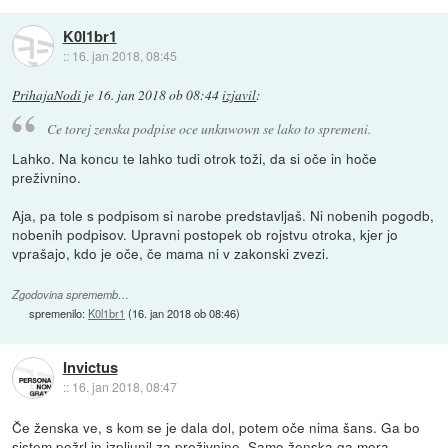
K0l1br1
::
16. jan 2018, 08:45
PrihajaNodi
je
16. jan 2018 ob 08:44
izjavil
:
Ce torej zenska podpise oce unknwown se lako to spremeni.
Lahko. Na koncu te lahko tudi otrok toži, da si oče in hoče
preživnino.
Aja, pa tole s podpisom si narobe predstavljaš. Ni nobenih pogodb,
nobenih podpisov. Upravni postopek ob rojstvu otroka, kjer jo
vprašajo, kdo je oče, če mama ni v zakonski zvezi.
Zgodovina sprememb…
spremenilo:
K0l1br1
(
16. jan 2018 ob 08:46
)
Invictus
::
16. jan 2018, 08:47
Če ženska ve, s kom se je dala dol, potem oče nima šans. Ga bo
sistem požrl in izpljunil za preživnino. Samo ženska ga mora