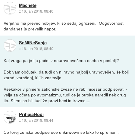
Machete
::
16. jan 2018, 08:40
Verjetno ma preveč hobijev, ki so sedaj ogroženi.. Odgovornost
dandanes je prevelik napor.
SeMiNeSanja
::
16. jan 2018, 08:40
Kaj vraga pa je tip počel z neuravnovešeno osebo v postelji?
Dobivam občutek, da tudi on ni ravno najbolj uravnovešen, še bolj
zaradi vprašanj, ki jih zastavlja.
Vsekakor v primeru zakonske zveze ne rabi ničesar podpisovati -
velja za očeta po avtomatizmu, tudi če je otroka naredil nek drug
tip. S tem so bili tudi že pravi heci in travme....
PrihajaNodi
::
16. jan 2018, 08:44
Ce torej zenska podpise oce unknwown se lako to spremeni.