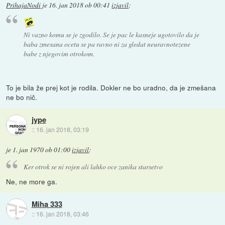
PrihajaNodi
je
16. jan 2018 ob 00:41
izjavil
:
Ni vazno komu se je zgodilo. Se je pac le kasneje ugotovilo da je
baba zmesana ocetu se pa ravno ni za gledat neuravnotezene
babe z njegovim otrokom.
To je bila že prej kot je rodila. Dokler ne bo uradno, da je zmešana
ne bo nič.
jype
::
16. jan 2018, 03:19
je
1. jan 1970 ob 01:00
izjavil
:
Ker otrok se ni rojen ali lahko oce zanika starsetvo
Ne, ne more ga.
Miha 333
::
16. jan 2018, 03:46