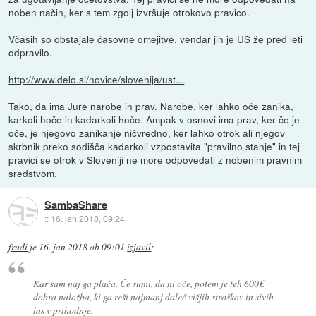
noben način, ker s tem zgolj izvršuje otrokovo pravico.
Včasih so obstajale časovne omejitve, vendar jih je US že pred leti
odpravilo.
http://www.delo.si/novice/slovenija/ust...
Tako, da ima Jure narobe in prav. Narobe, ker lahko oče zanika,
karkoli hoče in kadarkoli hoče. Ampak v osnovi ima prav, ker če je
oče, je njegovo zanikanje ničvredno, ker lahko otrok ali njegov
skrbnik preko sodišča kadarkoli vzpostavita "pravilno stanje" in tej
pravici se otrok v Sloveniji ne more odpovedati z nobenim pravnim
sredstvom.
SambaShare
::
16. jan 2018, 09:24
frudi
je
16. jan 2018 ob 09:01
izjavil
:
Kar sam naj ga plača. Če sumi, da ni oče, potem je teh 600€
dobra naložba, ki ga reši najmanj daleč višjih stroškov in sivih
las v prihodnje.