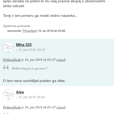
splav zenska ne potem bi mu vsaj pravice skupaj z obveznostmi
lahko odvzeli.
Torej v tem primeru ga moski vedno nasanka...
Zgodovina sprememb…
spremenilo:
PrihajaNodi
(
16. jan 2018 ob 03:48
)
Miha 333
::
16. jan 2018, 04:19
PrihajaNodi
je
16. jan 2018 ob 03:47
izjavil
:
Dobro kaj pa ce ga noce?
O tem mora razmišljati preden ga vtika.
Ales
::
16. jan 2018, 05:33
PrihajaNodi
je
16. jan 2018 ob 03:47
izjavil
: