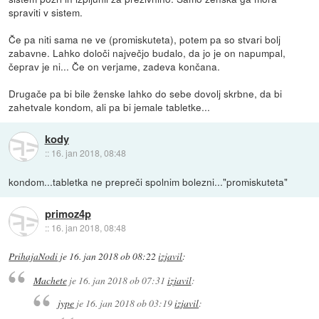
spraviti v sistem.
Če pa niti sama ne ve (promiskuteta), potem pa so stvari bolj
zabavne. Lahko določi največjo budalo, da jo je on napumpal,
čeprav je ni... Če on verjame, zadeva končana.
Drugače pa bi bile ženske lahko do sebe dovolj skrbne, da bi
zahetvale kondom, ali pa bi jemale tabletke...
kody
::
16. jan 2018, 08:48
kondom...tabletka ne prepreči spolnim bolezni..."promiskuteta"
primoz4p
::
16. jan 2018, 08:48
PrihajaNodi
je
16. jan 2018 ob 08:22
izjavil
:
Machete
je
16. jan 2018 ob 07:31
izjavil
:
jype
je
16. jan 2018 ob 03:19
izjavil
: