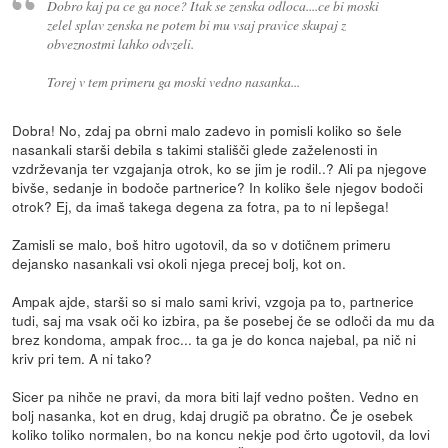
Dobro kaj pa ce ga noce? Itak se zenska odloca....ce bi moski
zelel splav zenska ne potem bi mu vsaj pravice skupaj z
obveznostmi lahko odvzeli.
Torej v tem primeru ga moski vedno nasanka...
Dobra! No, zdaj pa obrni malo zadevo in pomisli koliko so šele
nasankali starši debila s takimi stališči glede zaželenosti in
vzdrževanja ter vzgajanja otrok, ko se jim je rodil..? Ali pa njegove
bivše, sedanje in bodoče partnerice? In koliko šele njegov bodoči
otrok? Ej, da imaš takega degena za fotra, pa to ni lepšega!
Zamisli se malo, boš hitro ugotovil, da so v dotičnem primeru
dejansko nasankali vsi okoli njega precej bolj, kot on.
Ampak ajde, starši so si malo sami krivi, vzgoja pa to, partnerice
tudi, saj ma vsak oči ko izbira, pa še posebej če se odloči da mu da
brez kondoma, ampak froc... ta ga je do konca najebal, pa nič ni
kriv pri tem. A ni tako?
Sicer pa nihče ne pravi, da mora biti lajf vedno pošten. Vedno en
bolj nasanka, kot en drug, kdaj drugič pa obratno. Če je osebek
koliko toliko normalen, bo na koncu nekje pod črto ugotovil, da lovi