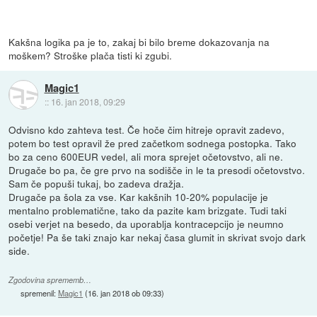
Kakšna logika pa je to, zakaj bi bilo breme dokazovanja na
moškem? Stroške plača tisti ki zgubi.
Magic1
::
16. jan 2018, 09:29
Odvisno kdo zahteva test. Če hoče čim hitreje opravit zadevo,
potem bo test opravil že pred začetkom sodnega postopka. Tako
bo za ceno 600EUR vedel, ali mora sprejet očetovstvo, ali ne.
Drugače bo pa, če gre prvo na sodišče in le ta presodi očetovstvo.
Sam če popuši tukaj, bo zadeva dražja.
Drugače pa šola za vse. Kar kakšnih 10-20% populacije je
mentalno problematične, tako da pazite kam brizgate. Tudi taki
osebi verjet na besedo, da uporablja kontracepcijo je neumno
početje! Pa še taki znajo kar nekaj časa glumit in skrivat svojo dark
side.
Zgodovina sprememb…
spremenil:
Magic1
(
16. jan 2018 ob 09:33
)