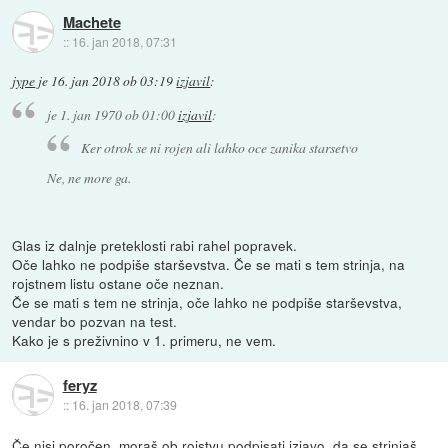
Machete
::
16. jan 2018, 07:31
jype
je
16. jan 2018 ob 03:19
izjavil
:
je
1. jan 1970 ob 01:00
izjavil
:
Ker otrok se ni rojen ali lahko oce zanika starsetvo
Ne, ne more ga.
Glas iz dalnje preteklosti rabi rahel popravek.
Oče lahko ne podpiše starševstva. Če se mati s tem strinja, na
rojstnem listu ostane oče neznan.
Če se mati s tem ne strinja, oče lahko ne podpiše starševstva,
vendar bo pozvan na test.
Kako je s preživnino v 1. primeru, ne vem.
feryz
::
16. jan 2018, 07:39
Če nisi poročen, moraš ob rojstvu podpisati izjavo, da se strinjaš,