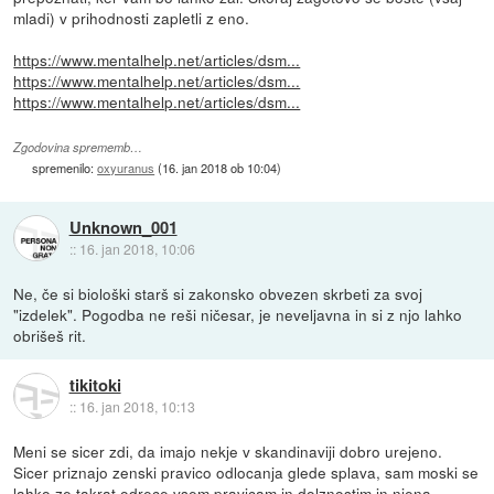
mladi) v prihodnosti zapletli z eno.
https://www.mentalhelp.net/articles/dsm...
https://www.mentalhelp.net/articles/dsm...
https://www.mentalhelp.net/articles/dsm...
Zgodovina sprememb…
spremenilo:
oxyuranus
(
16. jan 2018 ob 10:04
)
Unknown_001
::
16. jan 2018, 10:06
Ne, če si biološki starš si zakonsko obvezen skrbeti za svoj
"izdelek". Pogodba ne reši ničesar, je neveljavna in si z njo lahko
obrišeš rit.
tikitoki
::
16. jan 2018, 10:13
Meni se sicer zdi, da imajo nekje v skandinaviji dobro urejeno.
Sicer priznajo zenski pravico odlocanja glede splava, sam moski se
lahko ze takrat odrece vsem pravicam in dolznostim in njena