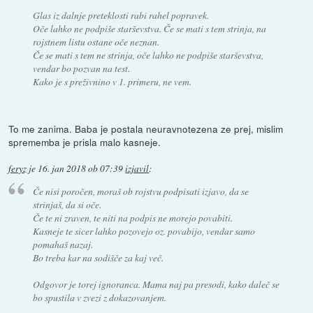
Glas iz dalnje preteklosti rabi rahel popravek.
Oče lahko ne podpiše starševstva. Če se mati s tem strinja, na
rojstnem listu ostane oče neznan.
Če se mati s tem ne strinja, oče lahko ne podpiše starševstva,
vendar bo pozvan na test.
Kako je s preživnino v 1. primeru, ne vem.
To me zanima. Baba je postala neuravnotezena ze prej, mislim
sprememba je prisla malo kasneje.
feryz
je
16. jan 2018 ob 07:39
izjavil
:
Če nisi poročen, moraš ob rojstvu podpisati izjavo, da se
strinjaš, da si oče.
Če te ni zraven, te niti na podpis ne morejo povabiti.
Kasneje te sicer lahko pozovejo oz. povabijo, vendar samo
pomahaš nazaj.
Bo treba kar na sodišče za kaj več.
Odgovor je torej ignoranca. Mama naj pa presodi, kako daleč se
bo spustila v zvezi z dokazovanjem.