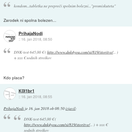
kondom...tabletka ne prepreči spolnim bolezni..."promiskuteta"
Zarodek ni spolna bolezen...
PrihajaNodi
::
16. jan 2018, 08:50
DNK-test 645,00 € (
http://www.dnk4you.com/si/819/storitve/
... )
+ xxx € sodnih stroškov
Kdo placa?
K0l1br1
::
16. jan 2018, 08:55
PrihajaNodi
je
16. jan 2018 ob 08:50
izjavil
:
DNK-test 645,00 € (
http://www.dnk4you.com/si/819/storitve/
... ) + xxx €
sodnih stroškov