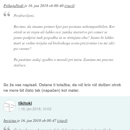
PrihajaNodi
je
16. jan 2018 ob 00:40
izjavil
:
Pozdravljeni,
Recimo, da imamo primer kjer par postane nekompatibilen. Ker
otrok se ni rojen ali lahko oce zanika starsetvo pri cemer se
jasno podpise tudi pogodba in se strinjata oba? Jasno bi lahko
mati se vedno terjala od bioloskega oceta prezivnino (se mi zdi)
pa vseeno?
Pa pustimo sedaj zgodbo o morali pri miru. Zanima me pravno
stalisce.
So že vse napisali. Ostane ti tolažba, da nič kriv nič dolžen otrok
ne more bit čisto tak (napačen) kot mater.
tikitoki
::
16. jan 2018, 10:03
Invictus
je
16. jan 2018 ob 08:47
izjavil
:
Če ženska ve, s kom se je dala dol, potem oče nima šans. Ga bo