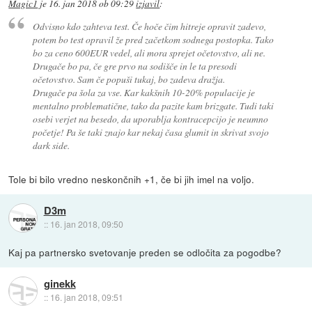
Magic1
je
16. jan 2018 ob 09:29
izjavil
:
Odvisno kdo zahteva test. Če hoče čim hitreje opravit zadevo,
potem bo test opravil že pred začetkom sodnega postopka. Tako
bo za ceno 600EUR vedel, ali mora sprejet očetovstvo, ali ne.
Drugače bo pa, če gre prvo na sodišče in le ta presodi
očetovstvo. Sam če popuši tukaj, bo zadeva dražja.
Drugače pa šola za vse. Kar kakšnih 10-20% populacije je
mentalno problematične, tako da pazite kam brizgate. Tudi taki
osebi verjet na besedo, da uporablja kontracepcijo je neumno
početje! Pa še taki znajo kar nekaj časa glumit in skrivat svojo
dark side.
Tole bi bilo vredno neskončnih +1, če bi jih imel na voljo.
D3m
::
16. jan 2018, 09:50
Kaj pa partnersko svetovanje preden se odločita za pogodbe?
ginekk
::
16. jan 2018, 09:51