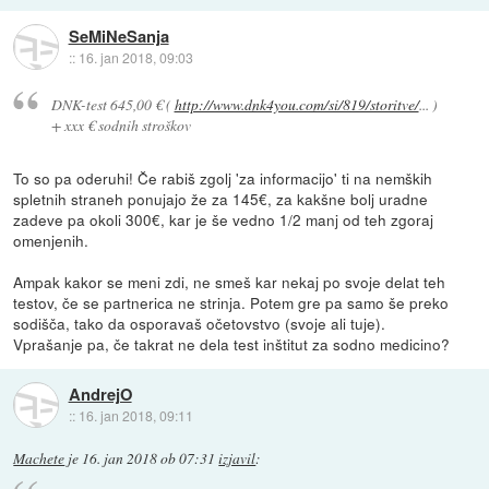
SeMiNeSanja
::
16. jan 2018, 09:03
DNK-test 645,00 € (
http://www.dnk4you.com/si/819/storitve/
... )
+ xxx € sodnih stroškov
To so pa oderuhi! Če rabiš zgolj 'za informacijo' ti na nemških
spletnih straneh ponujajo že za 145€, za kakšne bolj uradne
zadeve pa okoli 300€, kar je še vedno 1/2 manj od teh zgoraj
omenjenih.
Ampak kakor se meni zdi, ne smeš kar nekaj po svoje delat teh
testov, če se partnerica ne strinja. Potem gre pa samo še preko
sodišča, tako da osporavaš očetovstvo (svoje ali tuje).
Vprašanje pa, če takrat ne dela test inštitut za sodno medicino?
AndrejO
::
16. jan 2018, 09:11
Machete
je
16. jan 2018 ob 07:31
izjavil
: