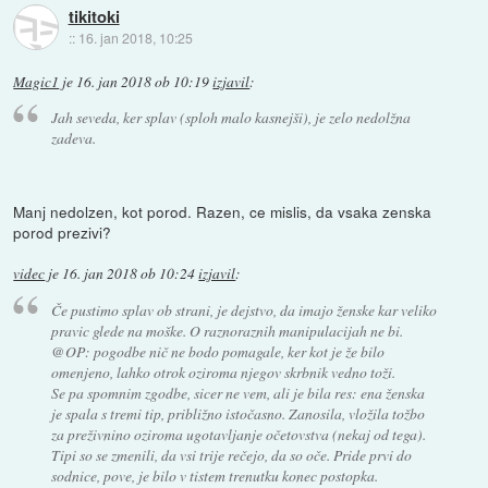
tikitoki
::
16. jan 2018, 10:25
Magic1
je
16. jan 2018 ob 10:19
izjavil
:
Jah seveda, ker splav (sploh malo kasnejši), je zelo nedolžna
zadeva.
Manj nedolzen, kot porod. Razen, ce mislis, da vsaka zenska
porod prezivi?
videc
je
16. jan 2018 ob 10:24
izjavil
:
Če pustimo splav ob strani, je dejstvo, da imajo ženske kar veliko
pravic glede na moške. O raznoraznih manipulacijah ne bi.
@OP: pogodbe nič ne bodo pomagale, ker kot je že bilo
omenjeno, lahko otrok oziroma njegov skrbnik vedno toži.
Se pa spomnim zgodbe, sicer ne vem, ali je bila res: ena ženska
je spala s tremi tip, približno istočasno. Zanosila, vložila tožbo
za preživnino oziroma ugotavljanje očetovstva (nekaj od tega).
Tipi so se zmenili, da vsi trije rečejo, da so oče. Pride prvi do
sodnice, pove, je bilo v tistem trenutku konec postopka.