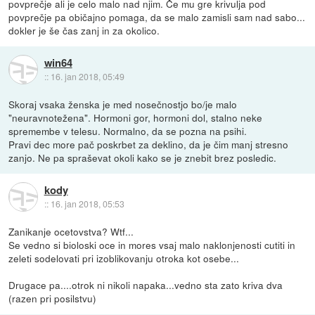
povprečje ali je celo malo nad njim. Če mu gre krivulja pod
povprečje pa običajno pomaga, da se malo zamisli sam nad sabo...
dokler je še čas zanj in za okolico.
win64
::
16. jan 2018, 05:49
Skoraj vsaka ženska je med nosečnostjo bo/je malo
"neuravnotežena". Hormoni gor, hormoni dol, stalno neke
spremembe v telesu. Normalno, da se pozna na psihi.
Pravi dec more pač poskrbet za deklino, da je čim manj stresno
zanjo. Ne pa spraševat okoli kako se je znebit brez posledic.
kody
::
16. jan 2018, 05:53
Zanikanje ocetovstva? Wtf...
Se vedno si bioloski oce in mores vsaj malo naklonjenosti cutiti in
zeleti sodelovati pri izoblikovanju otroka kot osebe...
Drugace pa....otrok ni nikoli napaka...vedno sta zato kriva dva
(razen pri posilstvu)