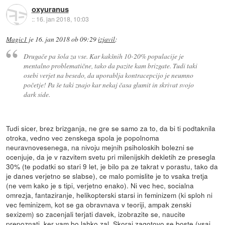
oxyuranus
::
16. jan 2018, 10:03
Magic1
je
16. jan 2018 ob 09:29
izjavil
:
Drugače pa šola za vse. Kar kakšnih 10-20% populacije je
mentalno problematične, tako da pazite kam brizgate. Tudi taki
osebi verjet na besedo, da uporablja kontracepcijo je neumno
početje! Pa še taki znajo kar nekaj časa glumit in skrivat svojo
dark side.
Tudi sicer, brez brizganja, ne gre se samo za to, da bi ti podtaknila
otroka, vedno vec zenskega spola je popolnoma
neuravnovesenega, na nivoju mejnih psiholoskih bolezni se
ocenjuje, da je v razvitem svetu pri milenijskih dekletih ze presegla
30% (te podatki so stari 9 let, je bilo pa ze takrat v porastu, tako da
je danes verjetno se slabse), ce malo pomislite je to vsaka tretja
(ne vem kako je s tipi, verjetno enako). Ni vec hec, socialna
omrezja, fantaziranje, helikopterski starsi in feminizem (ki sploh ni
vec feminizem, kot se ga obravnava v teoriji, ampak zenski
sexizem) so zacenjali terjati davek, izobrazite se, naucite
prepoznati, ker vam bo lahko zal. Skoraj zagotovo se boste (vsaj