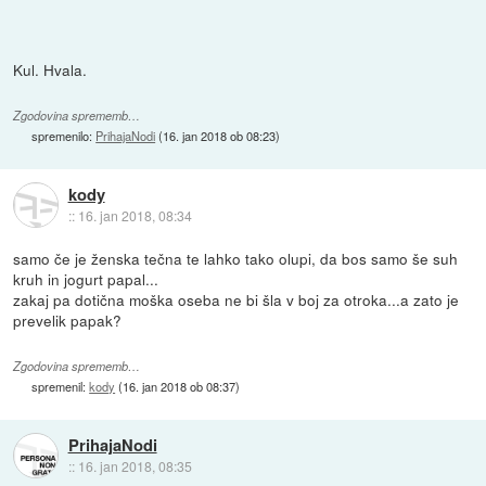
Kul. Hvala.
Zgodovina sprememb…
spremenilo:
PrihajaNodi
(
16. jan 2018 ob 08:23
)
kody
::
16. jan 2018, 08:34
samo če je ženska tečna te lahko tako olupi, da bos samo še suh
kruh in jogurt papal...
zakaj pa dotična moška oseba ne bi šla v boj za otroka...a zato je
prevelik papak?
Zgodovina sprememb…
spremenil:
kody
(
16. jan 2018 ob 08:37
)
PrihajaNodi
::
16. jan 2018, 08:35