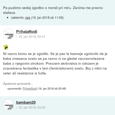
Pa pustimo sedaj zgodbo o morali pri miru. Zanima me pravno
stalisce.
zaklenilo:
zee
(
19. jan 2018 ob 11:09
)
PrihajaNodi
::
16. jan 2018, 00:41
Ni vazno komu se je zgodilo. Se je pac le kasneje ugotovilo da je
baba zmesana ocetu se pa ravno ni za gledat neuravnotezene
babe z njegovim otrokom. Prevzem skrbnistva in odvzem je
znanstvena fantastika v tem (feministicnem) svetu. Boj z mlini na
veter ali resistance is futile.
Zgodovina sprememb…
spremenilo:
PrihajaNodi
(
16. jan 2018 ob 00:49
)
bambam20
::
16. jan 2018, 02:43