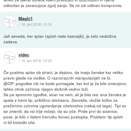
odlocitev je zavezujoca zgolj zanjo. Se mi zdi odlicen kompromis.
Magic1
::
16. jan 2018, 10:19
Jah seveda, ker splav (sploh malo kasnejši), je zelo nedolžna
zadeva.
videc
::
16. jan 2018, 10:24
Če pustimo splav ob strani, je dejstvo, da imajo ženske kar veliko
pravic glede na moške. O raznoraznih manipulacijah ne bi.
@OP: pogodbe nič ne bodo pomagale, ker kot je že bilo omenjeno,
lahko otrok oziroma njegov skrbnik vedno toži.
Se pa spomnim zgodbe, sicer ne vem, ali je bila res: ena ženska je
spala s tremi tip, približno istočasno. Zanosila, vložila tožbo za
preživnino oziroma ugotavljanje očetovstva (nekaj od tega). Tipi so
se zmenili, da vsi trije rečejo, da so oče. Pride prvi do sodnice,
pove, je bilo v tistem trenutku konec postopka. Problem: tip sploh
ni bil biološki oče.