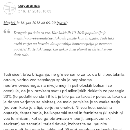
oxyuranus
::
16. jan 2018, 10:03
Magic1
je
16. jan 2018 ob 09:29
izjavil
:
Drugače pa šola za vse. Kar kakšnih 10-20% populacije je
mentalno problematične, tako da pazite kam brizgate. Tudi taki
osebi verjet na besedo, da uporablja kontracepcijo je neumno
početje! Pa še taki znajo kar nekaj časa glumit in skrivat svojo
dark side.
Tudi sicer, brez brizganja, ne gre se samo za to, da bi ti podtaknila
otroka, vedno vec zenskega spola je popolnoma
neuravnovesenega, na nivoju mejnih psiholoskih bolezni se
ocenjuje, da je v razvitem svetu pri milenijskih dekletih ze presegla
30% (te podatki so stari 9 let, je bilo pa ze takrat v porastu, tako da
je danes verjetno se slabse), ce malo pomislite je to vsaka tretja
(ne vem kako je s tipi, verjetno enako). Ni vec hec, socialna
omrezja, fantaziranje, helikopterski starsi in feminizem (ki sploh ni
vec feminizem, kot se ga obravnava v teoriji, ampak zenski
sexizem) so zacenjali terjati davek, izobrazite se, naucite
prepoznati, ker vam bo lahko zal. Skoraj zagotovo se boste (vsaj