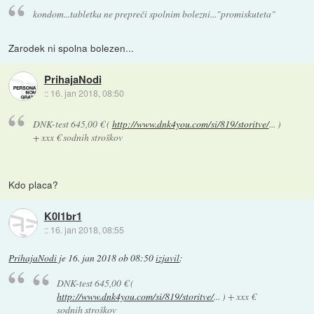
kondom...tabletka ne prepreči spolnim bolezni..."promiskuteta"
Zarodek ni spolna bolezen...
PrihajaNodi
::
16. jan 2018, 08:50
DNK-test 645,00 € (
http://www.dnk4you.com/si/819/storitve/
... )
+ xxx € sodnih stroškov
Kdo placa?
K0l1br1
::
16. jan 2018, 08:55
PrihajaNodi
je
16. jan 2018 ob 08:50
izjavil
:
DNK-test 645,00 € (
http://www.dnk4you.com/si/819/storitve/
... ) + xxx €
sodnih stroškov