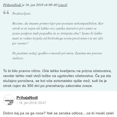
PrihajaNodi
je
16. jan 2018 ob 00:40
izjavil
:
Pozdravljeni,
Recimo, da imamo primer kjer par postane nekompatibilen. Ker
otrok se ni rojen ali lahko oce zanika starsetvo pri cemer se
jasno podpise tudi pogodba in se strinjata oba? Jasno bi lahko
mati se vedno terjala od bioloskega oceta prezivnino (se mi zdi)
pa vseeno?
Pa pustimo sedaj zgodbo o morali pri miru. Zanima me pravno
stalisce.
To bi bilo pravno nično. Oče lahko kvečjemu ne prizna očetovstva,
vendar lahko mati vloži tožbo na ugotovitev očetovstva. Če pa sta
slučajno poročena, se kot oče avtomatsko vpiše mož, tudi če je
otrok rojen do 300 dni po prenehanju zakonske zveze.
PrihajaNodi
::
16. jan 2018, 03:47
Dobro kaj pa ce ga noce? Itak se zenska odloca....ce bi moski zelel