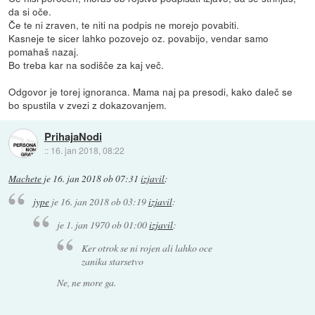
da si oče.
Če te ni zraven, te niti na podpis ne morejo povabiti.
Kasneje te sicer lahko pozovejo oz. povabijo, vendar samo
pomahaš nazaj.
Bo treba kar na sodišče za kaj več.
Odgovor je torej ignoranca. Mama naj pa presodi, kako daleč se
bo spustila v zvezi z dokazovanjem.
PrihajaNodi
::
16. jan 2018, 08:22
Machete
je
16. jan 2018 ob 07:31
izjavil
:
jype
je
16. jan 2018 ob 03:19
izjavil
:
je
1. jan 1970 ob 01:00
izjavil
:
Ker otrok se ni rojen ali lahko oce
zanika starsetvo
Ne, ne more ga.