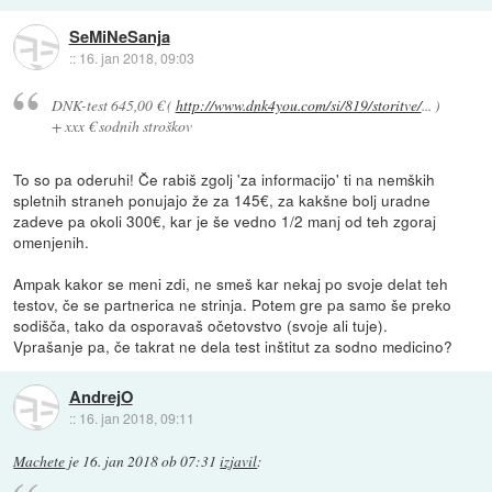
SeMiNeSanja
::
16. jan 2018, 09:03
DNK-test 645,00 € (
http://www.dnk4you.com/si/819/storitve/
... )
+ xxx € sodnih stroškov
To so pa oderuhi! Če rabiš zgolj 'za informacijo' ti na nemških
spletnih straneh ponujajo že za 145€, za kakšne bolj uradne
zadeve pa okoli 300€, kar je še vedno 1/2 manj od teh zgoraj
omenjenih.
Ampak kakor se meni zdi, ne smeš kar nekaj po svoje delat teh
testov, če se partnerica ne strinja. Potem gre pa samo še preko
sodišča, tako da osporavaš očetovstvo (svoje ali tuje).
Vprašanje pa, če takrat ne dela test inštitut za sodno medicino?
AndrejO
::
16. jan 2018, 09:11
Machete
je
16. jan 2018 ob 07:31
izjavil
: