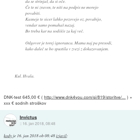
da se strinjaš, da si oče.
Če te ni zraven, te niti na podpis ne morejo
povabiti.
Kasneje te sicer lahko pozovejo oz. povabijo,
vendar samo pomahaš nazaj.
Bo treba kar na sodišče za kaj več.
Odgovor je torej ignoranca. Mama naj pa presodi,
kako daleč se bo spustila v zvezi z dokazovanjem.
Kul. Hvala.
DNK-test 645,00 € (
http://www.dnk4you.com/si/819/storitve/...
) +
xxx € sodnih stroškov
Invictus
::
16. jan 2018, 08:48
kody
je
16. jan 2018 ob 08:48
izjavil
: