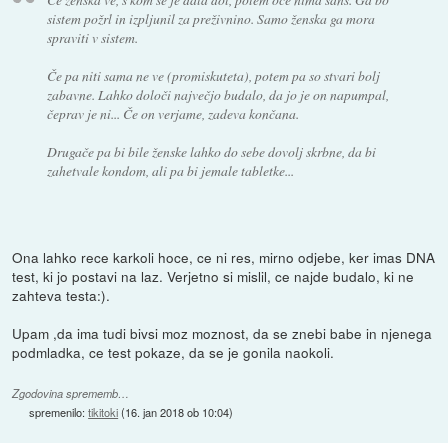
sistem požrl in izpljunil za preživnino. Samo ženska ga mora
spraviti v sistem.
Če pa niti sama ne ve (promiskuteta), potem pa so stvari bolj
zabavne. Lahko določi največjo budalo, da jo je on napumpal,
čeprav je ni... Če on verjame, zadeva končana.
Drugače pa bi bile ženske lahko do sebe dovolj skrbne, da bi
zahetvale kondom, ali pa bi jemale tabletke...
Ona lahko rece karkoli hoce, ce ni res, mirno odjebe, ker imas DNA
test, ki jo postavi na laz. Verjetno si mislil, ce najde budalo, ki ne
zahteva testa:).
Upam ,da ima tudi bivsi moz moznost, da se znebi babe in njenega
podmladka, ce test pokaze, da se je gonila naokoli.
Zgodovina sprememb…
spremenilo:
tikitoki
(
16. jan 2018 ob 10:04
)