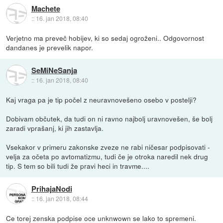
Machete
::
16. jan 2018, 08:40
Verjetno ma preveč hobijev, ki so sedaj ogroženi.. Odgovornost
dandanes je prevelik napor.
SeMiNeSanja
::
16. jan 2018, 08:40
Kaj vraga pa je tip počel z neuravnovešeno osebo v postelji?
Dobivam občutek, da tudi on ni ravno najbolj uravnovešen, še bolj
zaradi vprašanj, ki jih zastavlja.
Vsekakor v primeru zakonske zveze ne rabi ničesar podpisovati -
velja za očeta po avtomatizmu, tudi če je otroka naredil nek drug
tip. S tem so bili tudi že pravi heci in travme....
PrihajaNodi
::
16. jan 2018, 08:44
Ce torej zenska podpise oce unknwown se lako to spremeni.