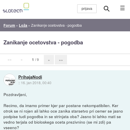
☰
Forum
»
Loža
»
Zanikanje ocetovstva - pogodba
Zanikanje ocetovstva - pogodba
««
«
1
/ 9
»
»»
PrihajaNodi
::
16. jan 2018, 00:40
Pozdravljeni,
Recimo, da imamo primer kjer par postane nekompatibilen. Ker
otrok se ni rojen ali lahko oce zanika starsetvo pri cemer se jasno
podpise tudi pogodba in se strinjata oba? Jasno bi lahko mati se
vedno terjala od bioloskega oceta prezivnino (se mi zdi) pa
vseeno?