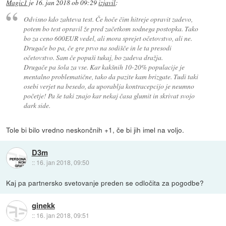
Magic1
je
16. jan 2018 ob 09:29
izjavil
:
Odvisno kdo zahteva test. Če hoče čim hitreje opravit zadevo,
potem bo test opravil že pred začetkom sodnega postopka. Tako
bo za ceno 600EUR vedel, ali mora sprejet očetovstvo, ali ne.
Drugače bo pa, če gre prvo na sodišče in le ta presodi
očetovstvo. Sam če popuši tukaj, bo zadeva dražja.
Drugače pa šola za vse. Kar kakšnih 10-20% populacije je
mentalno problematične, tako da pazite kam brizgate. Tudi taki
osebi verjet na besedo, da uporablja kontracepcijo je neumno
početje! Pa še taki znajo kar nekaj časa glumit in skrivat svojo
dark side.
Tole bi bilo vredno neskončnih +1, če bi jih imel na voljo.
D3m
::
16. jan 2018, 09:50
Kaj pa partnersko svetovanje preden se odločita za pogodbe?
ginekk
::
16. jan 2018, 09:51