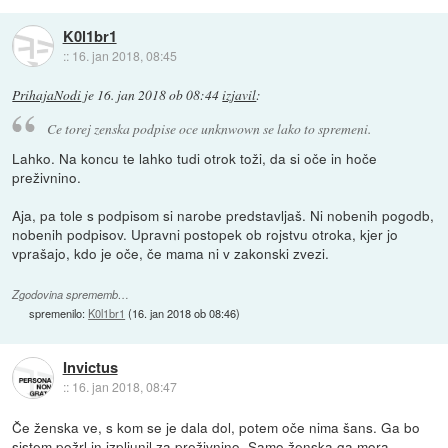
K0l1br1
::
16. jan 2018, 08:45
PrihajaNodi
je
16. jan 2018 ob 08:44
izjavil
:
Ce torej zenska podpise oce unknwown se lako to spremeni.
Lahko. Na koncu te lahko tudi otrok toži, da si oče in hoče
preživnino.
Aja, pa tole s podpisom si narobe predstavljaš. Ni nobenih pogodb,
nobenih podpisov. Upravni postopek ob rojstvu otroka, kjer jo
vprašajo, kdo je oče, če mama ni v zakonski zvezi.
Zgodovina sprememb…
spremenilo:
K0l1br1
(
16. jan 2018 ob 08:46
)
Invictus
::
16. jan 2018, 08:47
Če ženska ve, s kom se je dala dol, potem oče nima šans. Ga bo
sistem požrl in izpljunil za preživnino. Samo ženska ga mora