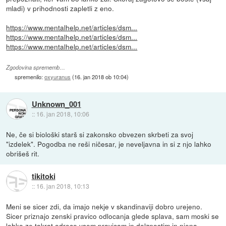
mladi) v prihodnosti zapletli z eno.
https://www.mentalhelp.net/articles/dsm...
https://www.mentalhelp.net/articles/dsm...
https://www.mentalhelp.net/articles/dsm...
Zgodovina sprememb…
spremenilo:
oxyuranus
(
16. jan 2018 ob 10:04
)
Unknown_001
::
16. jan 2018, 10:06
Ne, če si biološki starš si zakonsko obvezen skrbeti za svoj
"izdelek". Pogodba ne reši ničesar, je neveljavna in si z njo lahko
obrišeš rit.
tikitoki
::
16. jan 2018, 10:13
Meni se sicer zdi, da imajo nekje v skandinaviji dobro urejeno.
Sicer priznajo zenski pravico odlocanja glede splava, sam moski se
lahko ze takrat odrece vsem pravicam in dolznostim in njena