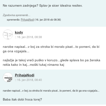
Ne razumem zadnjega? Splav je sicer idealna resitev.
Zgodovina sprememb…
spremenilo:
PrihajaNodi
(
16. jan 2018 ob 08:36
)
kody
::
16. jan 2018, 08:38
narobe napisal...v boj za otroka bi moralo pisat...to pomeni, da bi
ga ona vzgajala...
najlažje je takoj vreči puško v koruzo...glede splava bo pa ženska
rekla kako in kaj...moški tukaj nimamo kaj
PrihajaNodi
::
16. jan 2018, 08:40
narobe napisal...v boj za otroka bi moralo pisat...to pomeni, da bi ga ona vzgajala...
Baba itak dobi froca torej?