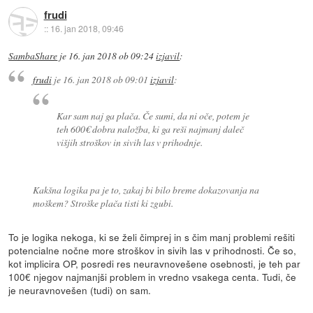
frudi
::
16. jan 2018, 09:46
SambaShare
je
16. jan 2018 ob 09:24
izjavil
:
frudi
je
16. jan 2018 ob 09:01
izjavil
:
Kar sam naj ga plača. Če sumi, da ni oče, potem je
teh 600€ dobra naložba, ki ga reši najmanj daleč
višjih stroškov in sivih las v prihodnje.
Kakšna logika pa je to, zakaj bi bilo breme dokazovanja na
moškem? Stroške plača tisti ki zgubi.
To je logika nekoga, ki se želi čimprej in s čim manj problemi rešiti
potencialne nočne more stroškov in sivih las v prihodnosti. Če so,
kot implicira OP, posredi res neuravnovešene osebnosti, je teh par
100€ njegov najmanjši problem in vredno vsakega centa. Tudi, če
je neuravnovešen (tudi) on sam.