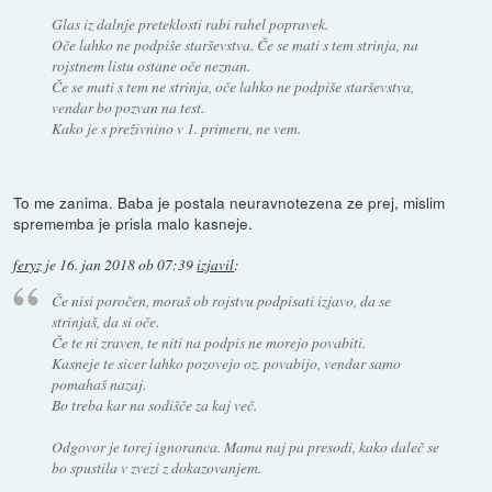
Glas iz dalnje preteklosti rabi rahel popravek.
Oče lahko ne podpiše starševstva. Če se mati s tem strinja, na
rojstnem listu ostane oče neznan.
Če se mati s tem ne strinja, oče lahko ne podpiše starševstva,
vendar bo pozvan na test.
Kako je s preživnino v 1. primeru, ne vem.
To me zanima. Baba je postala neuravnotezena ze prej, mislim
sprememba je prisla malo kasneje.
feryz
je
16. jan 2018 ob 07:39
izjavil
:
Če nisi poročen, moraš ob rojstvu podpisati izjavo, da se
strinjaš, da si oče.
Če te ni zraven, te niti na podpis ne morejo povabiti.
Kasneje te sicer lahko pozovejo oz. povabijo, vendar samo
pomahaš nazaj.
Bo treba kar na sodišče za kaj več.
Odgovor je torej ignoranca. Mama naj pa presodi, kako daleč se
bo spustila v zvezi z dokazovanjem.