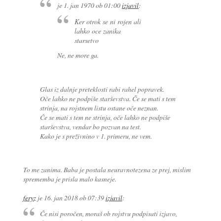
je
1. jan 1970 ob 01:00
izjavil
:
Ker otrok se ni rojen ali
lahko oce zanika
starsetvo
Ne, ne more ga.
Glas iz dalnje preteklosti rabi rahel popravek.
Oče lahko ne podpiše starševstva. Če se mati s tem
strinja, na rojstnem listu ostane oče neznan.
Če se mati s tem ne strinja, oče lahko ne podpiše
starševstva, vendar bo pozvan na test.
Kako je s preživnino v 1. primeru, ne vem.
To me zanima. Baba je postala neuravnotezena ze prej, mislim
sprememba je prisla malo kasneje.
feryz
je
16. jan 2018 ob 07:39
izjavil
:
Če nisi poročen, moraš ob rojstvu podpisati izjavo,