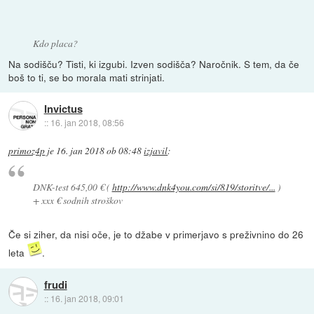
Kdo placa?
Na sodišču? Tisti, ki izgubi. Izven sodišča? Naročnik. S tem, da če
boš to ti, se bo morala mati strinjati.
Invictus
::
16. jan 2018, 08:56
primoz4p
je
16. jan 2018 ob 08:48
izjavil
:
DNK-test 645,00 € (
http://www.dnk4you.com/si/819/storitve/...
)
+ xxx € sodnih stroškov
Če si ziher, da nisi oče, je to džabe v primerjavo s preživnino do 26
leta
.
frudi
::
16. jan 2018, 09:01