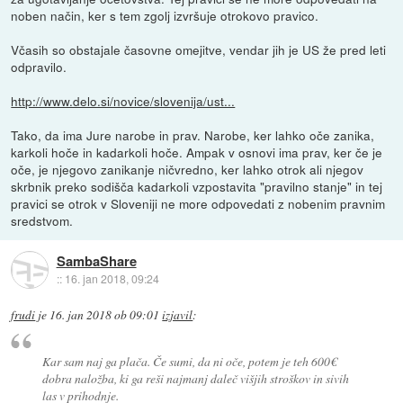
noben način, ker s tem zgolj izvršuje otrokovo pravico.
Včasih so obstajale časovne omejitve, vendar jih je US že pred leti
odpravilo.
http://www.delo.si/novice/slovenija/ust...
Tako, da ima Jure narobe in prav. Narobe, ker lahko oče zanika,
karkoli hoče in kadarkoli hoče. Ampak v osnovi ima prav, ker če je
oče, je njegovo zanikanje ničvredno, ker lahko otrok ali njegov
skrbnik preko sodišča kadarkoli vzpostavita "pravilno stanje" in tej
pravici se otrok v Sloveniji ne more odpovedati z nobenim pravnim
sredstvom.
SambaShare
::
16. jan 2018, 09:24
frudi
je
16. jan 2018 ob 09:01
izjavil
:
Kar sam naj ga plača. Če sumi, da ni oče, potem je teh 600€
dobra naložba, ki ga reši najmanj daleč višjih stroškov in sivih
las v prihodnje.