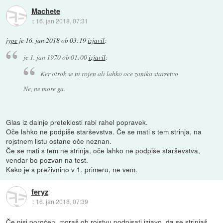
Machete
::
16. jan 2018, 07:31
jype
je
16. jan 2018 ob 03:19
izjavil
:
je
1. jan 1970 ob 01:00
izjavil
:
Ker otrok se ni rojen ali lahko oce zanika starsetvo
Ne, ne more ga.
Glas iz dalnje preteklosti rabi rahel popravek.
Oče lahko ne podpiše starševstva. Če se mati s tem strinja, na
rojstnem listu ostane oče neznan.
Če se mati s tem ne strinja, oče lahko ne podpiše starševstva,
vendar bo pozvan na test.
Kako je s preživnino v 1. primeru, ne vem.
feryz
::
16. jan 2018, 07:39
Če nisi poročen, moraš ob rojstvu podpisati izjavo, da se strinjaš,