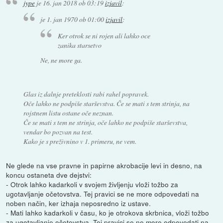
jype
je
16. jan 2018 ob 03:19
izjavil
:
je
1. jan 1970 ob 01:00
izjavil
:
Ker otrok se ni rojen ali lahko oce
zanika starsetvo
Ne, ne more ga.
Glas iz dalnje preteklosti rabi rahel popravek.
Oče lahko ne podpiše starševstva. Če se mati s tem strinja, na
rojstnem listu ostane oče neznan.
Če se mati s tem ne strinja, oče lahko ne podpiše starševstva,
vendar bo pozvan na test.
Kako je s preživnino v 1. primeru, ne vem.
Ne glede na vse pravne in papirne akrobacije levi in desno, na
koncu ostaneta dve dejstvi:
- Otrok lahko kadarkoli v svojem življenju vloži tožbo za
ugotavljanje očetovstva. Tej pravici se ne more odpovedati na
noben način, ker izhaja neposredno iz ustave.
- Mati lahko kadarkoli v času, ko je otrokova skrbnica, vloži tožbo
za ugotavljanje očetovstva. Tej pravici se ne more odpovedati na