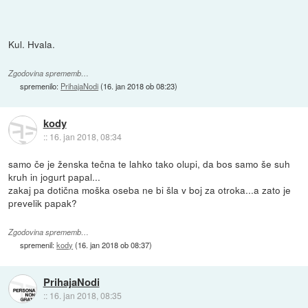
Kul. Hvala.
Zgodovina sprememb…
spremenilo:
PrihajaNodi
(
16. jan 2018 ob 08:23
)
kody
::
16. jan 2018, 08:34
samo če je ženska tečna te lahko tako olupi, da bos samo še suh
kruh in jogurt papal...
zakaj pa dotična moška oseba ne bi šla v boj za otroka...a zato je
prevelik papak?
Zgodovina sprememb…
spremenil:
kody
(
16. jan 2018 ob 08:37
)
PrihajaNodi
::
16. jan 2018, 08:35