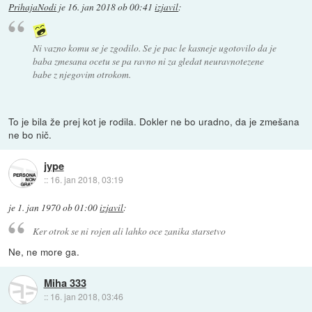
PrihajaNodi
je
16. jan 2018 ob 00:41
izjavil
:
Ni vazno komu se je zgodilo. Se je pac le kasneje ugotovilo da je
baba zmesana ocetu se pa ravno ni za gledat neuravnotezene
babe z njegovim otrokom.
To je bila že prej kot je rodila. Dokler ne bo uradno, da je zmešana
ne bo nič.
jype
::
16. jan 2018, 03:19
je
1. jan 1970 ob 01:00
izjavil
:
Ker otrok se ni rojen ali lahko oce zanika starsetvo
Ne, ne more ga.
Miha 333
::
16. jan 2018, 03:46