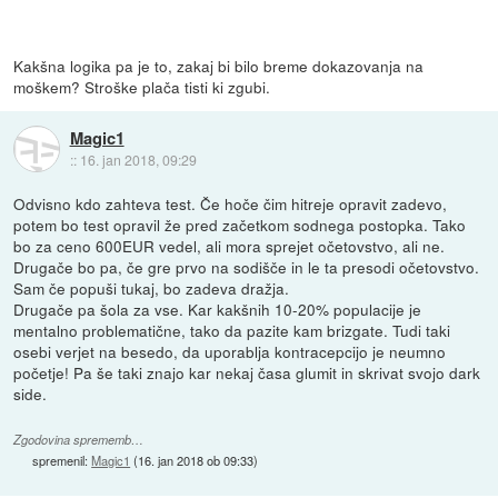
Kakšna logika pa je to, zakaj bi bilo breme dokazovanja na
moškem? Stroške plača tisti ki zgubi.
Magic1
::
16. jan 2018, 09:29
Odvisno kdo zahteva test. Če hoče čim hitreje opravit zadevo,
potem bo test opravil že pred začetkom sodnega postopka. Tako
bo za ceno 600EUR vedel, ali mora sprejet očetovstvo, ali ne.
Drugače bo pa, če gre prvo na sodišče in le ta presodi očetovstvo.
Sam če popuši tukaj, bo zadeva dražja.
Drugače pa šola za vse. Kar kakšnih 10-20% populacije je
mentalno problematične, tako da pazite kam brizgate. Tudi taki
osebi verjet na besedo, da uporablja kontracepcijo je neumno
početje! Pa še taki znajo kar nekaj časa glumit in skrivat svojo dark
side.
Zgodovina sprememb…
spremenil:
Magic1
(
16. jan 2018 ob 09:33
)