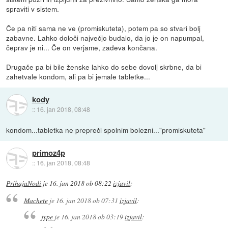
spraviti v sistem.
Če pa niti sama ne ve (promiskuteta), potem pa so stvari bolj
zabavne. Lahko določi največjo budalo, da jo je on napumpal,
čeprav je ni... Če on verjame, zadeva končana.
Drugače pa bi bile ženske lahko do sebe dovolj skrbne, da bi
zahetvale kondom, ali pa bi jemale tabletke...
kody
::
16. jan 2018, 08:48
kondom...tabletka ne prepreči spolnim bolezni..."promiskuteta"
primoz4p
::
16. jan 2018, 08:48
PrihajaNodi
je
16. jan 2018 ob 08:22
izjavil
:
Machete
je
16. jan 2018 ob 07:31
izjavil
:
jype
je
16. jan 2018 ob 03:19
izjavil
: