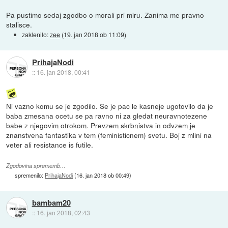
Pa pustimo sedaj zgodbo o morali pri miru. Zanima me pravno
stalisce.
zaklenilo:
zee
(
19. jan 2018 ob 11:09
)
PrihajaNodi
::
16. jan 2018, 00:41
Ni vazno komu se je zgodilo. Se je pac le kasneje ugotovilo da je
baba zmesana ocetu se pa ravno ni za gledat neuravnotezene
babe z njegovim otrokom. Prevzem skrbnistva in odvzem je
znanstvena fantastika v tem (feministicnem) svetu. Boj z mlini na
veter ali resistance is futile.
Zgodovina sprememb…
spremenilo:
PrihajaNodi
(
16. jan 2018 ob 00:49
)
bambam20
::
16. jan 2018, 02:43