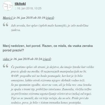
tikitoki
::
16. jan 2018, 10:25
Magic1
je
16. jan 2018 ob 10:19
izjavil
:
Jah seveda, ker splav (sploh malo kasnejši), je zelo nedolžna
zadeva.
Manj nedolzen, kot porod. Razen, ce mislis, da vsaka zenska
porod prezivi?
videc
je
16. jan 2018 ob 10:24
izjavil
:
Če pustimo splav ob strani, je dejstvo, da imajo ženske kar veliko
pravic glede na moške. O raznoraznih manipulacijah ne bi.
@OP: pogodbe nič ne bodo pomagale, ker kot je že bilo
omenjeno, lahko otrok oziroma njegov skrbnik vedno toži.
Se pa spomnim zgodbe, sicer ne vem, ali je bila res: ena ženska
je spala s tremi tip, približno istočasno. Zanosila, vložila tožbo
za preživnino oziroma ugotavljanje očetovstva (nekaj od tega).
Tipi so se zmenili, da vsi trije rečejo, da so oče. Pride prvi do
sodnice, pove, je bilo v tistem trenutku konec postopka.