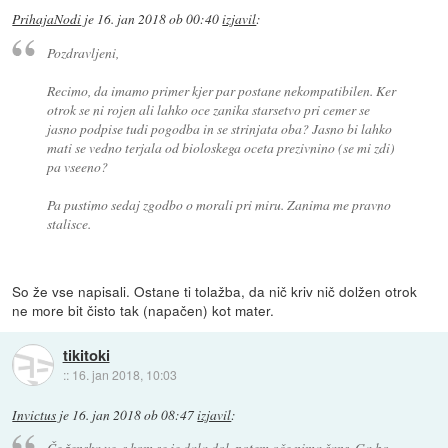
PrihajaNodi
je
16. jan 2018 ob 00:40
izjavil
:
Pozdravljeni,
Recimo, da imamo primer kjer par postane nekompatibilen. Ker
otrok se ni rojen ali lahko oce zanika starsetvo pri cemer se
jasno podpise tudi pogodba in se strinjata oba? Jasno bi lahko
mati se vedno terjala od bioloskega oceta prezivnino (se mi zdi)
pa vseeno?
Pa pustimo sedaj zgodbo o morali pri miru. Zanima me pravno
stalisce.
So že vse napisali. Ostane ti tolažba, da nič kriv nič dolžen otrok
ne more bit čisto tak (napačen) kot mater.
tikitoki
::
16. jan 2018, 10:03
Invictus
je
16. jan 2018 ob 08:47
izjavil
:
Če ženska ve, s kom se je dala dol, potem oče nima šans. Ga bo