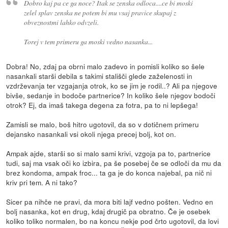
Dobro kaj pa ce ga noce? Itak se zenska odloca....ce bi moski
zelel splav zenska ne potem bi mu vsaj pravice skupaj z
obveznostmi lahko odvzeli.
Torej v tem primeru ga moski vedno nasanka...
Dobra! No, zdaj pa obrni malo zadevo in pomisli koliko so šele
nasankali starši debila s takimi stališči glede zaželenosti in
vzdrževanja ter vzgajanja otrok, ko se jim je rodil..? Ali pa njegove
bivše, sedanje in bodoče partnerice? In koliko šele njegov bodoči
otrok? Ej, da imaš takega degena za fotra, pa to ni lepšega!
Zamisli se malo, boš hitro ugotovil, da so v dotičnem primeru
dejansko nasankali vsi okoli njega precej bolj, kot on.
Ampak ajde, starši so si malo sami krivi, vzgoja pa to, partnerice
tudi, saj ma vsak oči ko izbira, pa še posebej če se odloči da mu da
brez kondoma, ampak froc... ta ga je do konca najebal, pa nič ni
kriv pri tem. A ni tako?
Sicer pa nihče ne pravi, da mora biti lajf vedno pošten. Vedno en
bolj nasanka, kot en drug, kdaj drugič pa obratno. Če je osebek
koliko toliko normalen, bo na koncu nekje pod črto ugotovil, da lovi