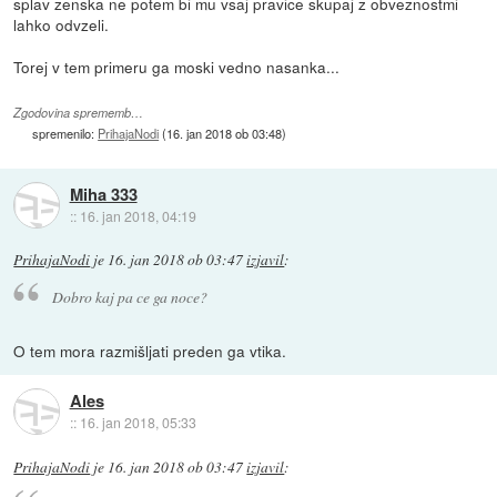
splav zenska ne potem bi mu vsaj pravice skupaj z obveznostmi
lahko odvzeli.
Torej v tem primeru ga moski vedno nasanka...
Zgodovina sprememb…
spremenilo:
PrihajaNodi
(
16. jan 2018 ob 03:48
)
Miha 333
::
16. jan 2018, 04:19
PrihajaNodi
je
16. jan 2018 ob 03:47
izjavil
:
Dobro kaj pa ce ga noce?
O tem mora razmišljati preden ga vtika.
Ales
::
16. jan 2018, 05:33
PrihajaNodi
je
16. jan 2018 ob 03:47
izjavil
: