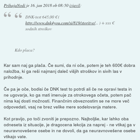
PrihajaNodi
je
16. jan 2018 ob 08:50
izjavil
:
DNK-test 645,00 € (
http://www.dnk4you.com/si/819/storitve/
... ) + xxx €
sodnih stroškov
Kdo placa?
Kar sam naj ga plača. Če sumi, da ni oče, potem je teh 600€ dobra
naložba, ki ga reši najmanj daleč višjih stroškov in sivih las v
prihodnje.
Če pa je oče, bodisi če DNK test to potrdi ali če ne opravi testa in
ne ugovarja, ko ga mati imenuje za otrokovega očeta, potem pač
nima kaj dosti možnosti. Finančnim obveznostim se ne more več
odpovedati, vsaj ne brez velike mere sodelovanja matere.
Kot pravijo, po toči zvoniti je prepozno. Najboljše, kar lahko oba
odneseta iz situacije, je dragocena lekcija za naprej - ne vtikaj ga v
neuravnovešene osebe in ne dovoli, da ga neuravnovešene osebe
vtikajo vate.