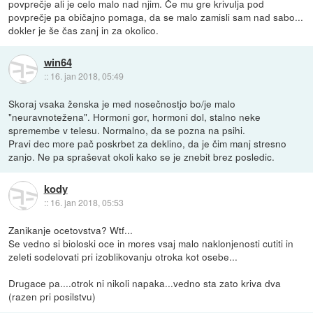
povprečje ali je celo malo nad njim. Če mu gre krivulja pod
povprečje pa običajno pomaga, da se malo zamisli sam nad sabo...
dokler je še čas zanj in za okolico.
win64
::
16. jan 2018, 05:49
Skoraj vsaka ženska je med nosečnostjo bo/je malo
"neuravnotežena". Hormoni gor, hormoni dol, stalno neke
spremembe v telesu. Normalno, da se pozna na psihi.
Pravi dec more pač poskrbet za deklino, da je čim manj stresno
zanjo. Ne pa spraševat okoli kako se je znebit brez posledic.
kody
::
16. jan 2018, 05:53
Zanikanje ocetovstva? Wtf...
Se vedno si bioloski oce in mores vsaj malo naklonjenosti cutiti in
zeleti sodelovati pri izoblikovanju otroka kot osebe...
Drugace pa....otrok ni nikoli napaka...vedno sta zato kriva dva
(razen pri posilstvu)