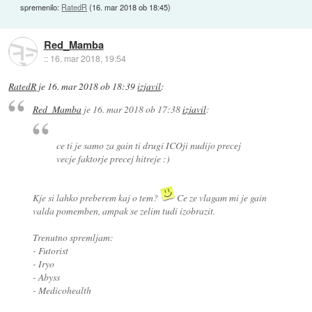
spremenilo:
RatedR
(
16. mar 2018 ob 18:45
)
Red_Mamba
::
16. mar 2018, 19:54
RatedR
je
16. mar 2018 ob 18:39
izjavil
:
Red_Mamba
je
16. mar 2018 ob 17:38
izjavil
:
ce ti je samo za gain ti drugi ICOji nudijo precej
vecje faktorje precej hitreje :)
Kje si lahko preberem kaj o tem?
Ce ze vlagam mi je gain
valda pomemben, ampak se zelim tudi izobrazit.
Trenutno spremljam:
- Futorist
- Iryo
- Abyss
- Medicohealth