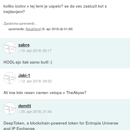
koliko icotov v tej temi je uspelo? se da vec zasluzit kot s
trejdanjem?
Zgodovina sprememb…
spremenilo:
Aquafriend
(
9. apr 2018 ob 01:49
)
xabre
::
10. apr 2018, 00:17
HODL-ajo itak samo butli :)
Jaki-1
::
12. apr 2018, 08:32
Ali ima kdo resen namen vstopa v TheAbyss?
demitt
::
25. apr 2018, 21:44
DeepToken, a blockchain-powered token for Entropia Universe
and IP Exchange