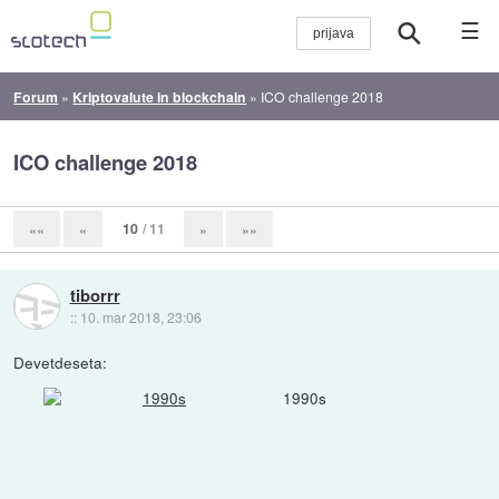
☰
Forum
»
Kriptovalute in blockchain
»
ICO challenge 2018
ICO challenge 2018
10
/ 11
««
«
»
»»
tiborrr
::
10. mar 2018, 23:06
Devetdeseta:
1990s