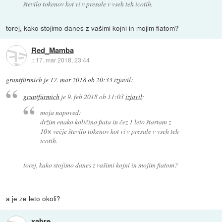
število tokenov kot vi v presale v vseh teh icotih.
torej, kako stojimo danes z vašimi kojni in mojim fiatom?
Red_Mamba
::
17. mar 2018, 23:44
gruntfürmich
je
17. mar 2018 ob 20:33
izjavil
:
gruntfürmich
je
9. feb 2018 ob 11:03
izjavil
:
moja napoved:
držim enako količino fiata in čez 1 leto štartam z
10× večje število tokenov kot vi v presale v vseh teh
icotih.
torej, kako stojimo danes z vašimi kojni in mojim fiatom?
a je ze leto okoli?
xabre