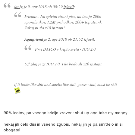
janig
je
9. apr 2018 ob 00:29
izjavil
:
Friendz... Na spletni strani pise, da imajo 200k
uporabnikov, 1.2M prihodkov, 200+ top strank.
Zakaj ni slo x10 instant?
Aquafriend
je
2. apr 2018 ob 21:52
izjavil
:
Prvi DAICO v kripto svetu - ICO 2.0
Uff zdaj je ze ICO 2.0. Tile bodo sli x20 instant.
if it looks like shit and smells like shit, guess what, must be shit
90% icotov, pa vseeno kricijo zraven: shut up and take my money
nekaj jih celo disi in vseeno zgubis, nekaj jih je pa smrdelo in si
obogatel