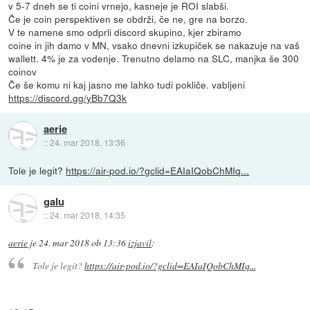
v 5-7 dneh se ti coini vrnejo, kasneje je ROI slabši.
Če je coin perspektiven se obdrži, če ne, gre na borzo.
V te namene smo odprli discord skupino, kjer zbiramo
coine in jih damo v MN, vsako dnevni izkupiček se nakazuje na vaš
wallett. 4% je za vodenje. Trenutno delamo na SLC, manjka še 300
coinov
Če še komu ni kaj jasno me lahko tudi pokliče. vabljeni
https://discord.gg/yBb7Q3k
aerie
::
24. mar 2018, 13:36
Tole je legit?
https://air-pod.io/?gclid=EAIaIQobChMIq...
galu
::
24. mar 2018, 14:35
aerie
je
24. mar 2018 ob 13:36
izjavil
:
Tole je legit?
https://air-pod.io/?gclid=EAIaIQobChMIq...