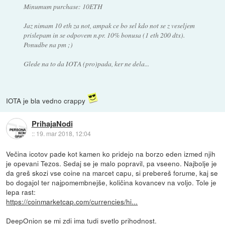
Minumum purchase: 10ETH
Jaz nimam 10 eth za not, ampak ce bo sel kdo not se z veseljem
prislepam in se odpovem n.pr. 10% bonusa (1 eth 200 dtx).
Ponudbe na pm ;)
Glede na to da IOTA (pro)pada, ker ne dela...
IOTA je bla vedno crappy
PrihajaNodi
::
19. mar 2018, 12:04
Večina icotov pade kot kamen ko pridejo na borzo eden izmed njih
je opevani Tezos. Sedaj se je malo popravil, pa vseeno. Najbolje je
da greš skozi vse coine na marcet capu, si prebereš forume, kaj se
bo dogajol ter najpomembnejše, količina kovancev na voljo. Tole je
lepa rast:
https://coinmarketcap.com/currencies/hi...
DeepOnion se mi zdi ima tudi svetlo prihodnost.