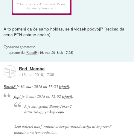
A to pomeni da če samo holdas, se ti vlozek podvoji? (recimo da
cena ETH ostane enaka)
Zgodovina sprememb…
spremenilo:
RatedR
(
16. mar 2018 ob 17:28
)
Red_Mamba
::
16. mar 2018, 17:38
RatedR
je
16. mar 2018 ob 17:25
izjavil
:
fopi
je
9. mar 2018 ob 12:02
izjavil
:
A je kdo gledal BunnyToken?
https://bunnytoken.com/
Sem naletel nanj, zanimivo ker pornoindustrija ni še preveč
aktualna na tem področju.