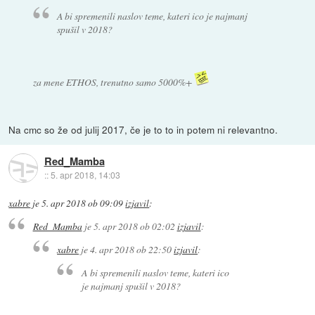
A bi spremenili naslov teme, kateri ico je najmanj
spušil v 2018?
za mene ETHOS, trenutno samo 5000%+
Na cmc so že od julij 2017, če je to to in potem ni relevantno.
Red_Mamba
::
5. apr 2018, 14:03
xabre
je
5. apr 2018 ob 09:09
izjavil
:
Red_Mamba
je
5. apr 2018 ob 02:02
izjavil
:
xabre
je
4. apr 2018 ob 22:50
izjavil
:
A bi spremenili naslov teme, kateri ico
je najmanj spušil v 2018?