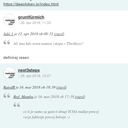
https://deeptoken.io/index.html
gruntfürmich
::
26. apr 2018, 11:03
Jaki-1
je
12. apr 2018 ob 08:32
izjavil
:
Ali ima kdo resen namen vstopa v TheAbyss?
definiraj resen
next3steps
::
26. apr 2018, 12:47
RatedR
je
16. mar 2018 ob 18:39
izjavil
:
Red_Mamba
je
16. mar 2018 ob 17:38
izjavil
:
ce ti je samo za gain ti drugi ICOji nudijo precej
vecje faktorje precej hitreje :)