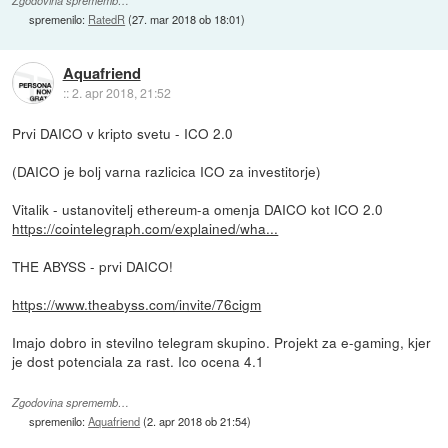
Zgodovina sprememb…
spremenilo:
RatedR
(
27. mar 2018 ob 18:01
)
Aquafriend
::
2. apr 2018, 21:52
Prvi DAICO v kripto svetu - ICO 2.0
(DAICO je bolj varna razlicica ICO za investitorje)
Vitalik - ustanovitelj ethereum-a omenja DAICO kot ICO 2.0
https://cointelegraph.com/explained/wha...
THE ABYSS - prvi DAICO!
https://www.theabyss.com/invite/76cigm
Imajo dobro in stevilno telegram skupino. Projekt za e-gaming, kjer
je dost potenciala za rast. Ico ocena 4.1
Zgodovina sprememb…
spremenilo:
Aquafriend
(
2. apr 2018 ob 21:54
)