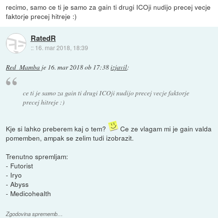
recimo, samo ce ti je samo za gain ti drugi ICOji nudijo precej vecje
faktorje precej hitreje :)
RatedR
::
16. mar 2018, 18:39
Red_Mamba
je
16. mar 2018 ob 17:38
izjavil
:
ce ti je samo za gain ti drugi ICOji nudijo precej vecje faktorje
precej hitreje :)
Kje si lahko preberem kaj o tem?
Ce ze vlagam mi je gain valda
pomemben, ampak se zelim tudi izobrazit.
Trenutno spremljam:
- Futorist
- Iryo
- Abyss
- Medicohealth
Zgodovina sprememb…