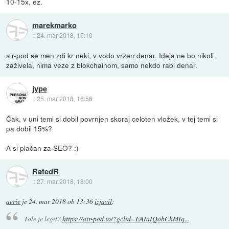
10-15x, ez.
marekmarko
::
24. mar 2018, 15:10
air-pod se men zdi kr neki, v vodo vržen denar. Ideja ne bo nikoli
zaživela, nima veze z blokchainom, samo nekdo rabi denar.
jype
::
25. mar 2018, 16:56
Čak, v uni temi si dobil povrnjen skoraj celoten vložek, v tej temi si
pa dobil 15%?
A si plačan za SEO? :)
RatedR
::
27. mar 2018, 18:00
aerie
je
24. mar 2018 ob 13:36
izjavil
:
Tole je legit?
https://air-pod.io/?gclid=EAIaIQobChMIq...