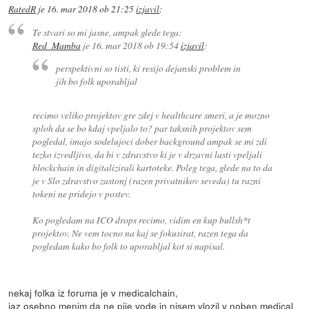
RatedR
je
16. mar 2018 ob 21:25
izjavil
:
Te stvari so mi jasne, ampak glede tega:
Red_Mamba
je
16. mar 2018 ob 19:54
izjavil
:
perspektivni so tisti, ki resijo dejanski problem in
jih bo folk uporabljal
recimo veliko projektov gre zdej v healthcare smeri, a je mozno
sploh da se bo kdaj vpeljalo to? par taksnih projektov sem
pogledal, imajo sodelujoci dober background ampak se mi zdi
tezko izvedljivo, da bi v zdravstvo ki je v drzavni lasti vpeljali
blockchain in digitalizirali kartoteke. Poleg tega, glede na to da
je v Slo zdravstvo zastonj (razen privatnikov seveda) tu razni
tokeni ne pridejo v postev.
Ko pogledam na ICO drops recimo, vidim en kup bullsh*t
projektov. Ne vem tocno na kaj se fokusirat, razen tega da
pogledam kako bo folk to uporabljal kot si napisal.
nekaj folka iz foruma je v medicalchain,
jaz osebno menim da ne pije vode in nisem vlozil v noben medical