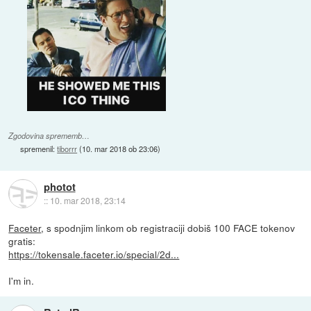
Zgodovina sprememb…
spremenil:
tiborrr
(
10. mar 2018 ob 23:06
)
photot
::
10. mar 2018, 23:14
Faceter
, s spodnjim linkom ob registraciji dobiš 100 FACE tokenov
gratis:
https://tokensale.faceter.io/special/2d...
I'm in.