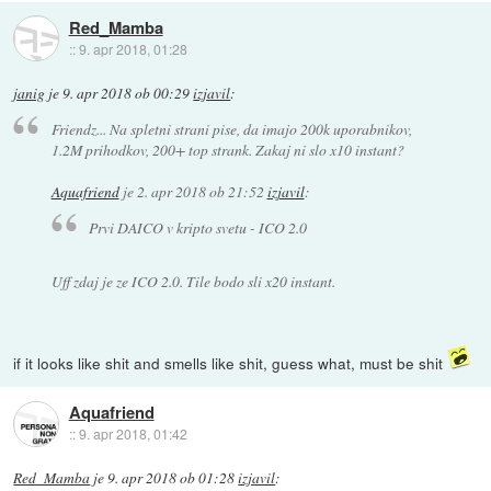
Red_Mamba
::
9. apr 2018, 01:28
janig
je
9. apr 2018 ob 00:29
izjavil
:
Friendz... Na spletni strani pise, da imajo 200k uporabnikov,
1.2M prihodkov, 200+ top strank. Zakaj ni slo x10 instant?
Aquafriend
je
2. apr 2018 ob 21:52
izjavil
:
Prvi DAICO v kripto svetu - ICO 2.0
Uff zdaj je ze ICO 2.0. Tile bodo sli x20 instant.
if it looks like shit and smells like shit, guess what, must be shit
Aquafriend
::
9. apr 2018, 01:42
Red_Mamba
je
9. apr 2018 ob 01:28
izjavil
: