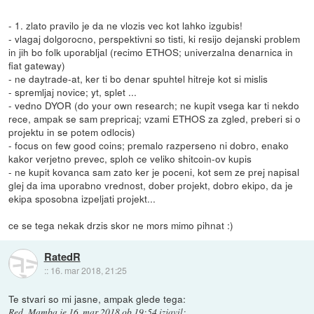
- 1. zlato pravilo je da ne vlozis vec kot lahko izgubis!
- vlagaj dolgorocno, perspektivni so tisti, ki resijo dejanski problem
in jih bo folk uporabljal (recimo ETHOS; univerzalna denarnica in
fiat gateway)
- ne daytrade-at, ker ti bo denar spuhtel hitreje kot si mislis
- spremljaj novice; yt, splet ...
- vedno DYOR (do your own research; ne kupit vsega kar ti nekdo
rece, ampak se sam prepricaj; vzami ETHOS za zgled, preberi si o
projektu in se potem odlocis)
- focus on few good coins; premalo razperseno ni dobro, enako
kakor verjetno prevec, sploh ce veliko shitcoin-ov kupis
- ne kupit kovanca sam zato ker je poceni, kot sem ze prej napisal
glej da ima uporabno vrednost, dober projekt, dobro ekipo, da je
ekipa sposobna izpeljati projekt...
ce se tega nekak drzis skor ne mors mimo pihnat :)
RatedR
::
16. mar 2018, 21:25
Te stvari so mi jasne, ampak glede tega:
Red_Mamba
je
16. mar 2018 ob 19:54
izjavil
: