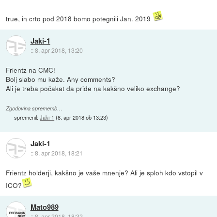
true, in crto pod 2018 bomo potegnili Jan. 2019
Jaki-1
::
8. apr 2018, 13:20
Frientz na CMC!
Bolj slabo mu kaže. Any comments?
Ali je treba počakat da pride na kakšno veliko exchange?
Zgodovina sprememb…
spremenil:
Jaki-1
(
8. apr 2018 ob 13:23
)
Jaki-1
::
8. apr 2018, 18:21
Frientz holderji, kakšno je vaše mnenje? Ali je sploh kdo vstopil v
ICO?
Mato989
::
8. apr 2018, 18:32