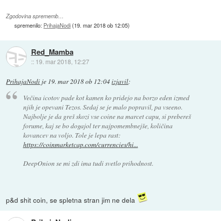
Zgodovina sprememb…
spremenilo:
PrihajaNodi
(
19. mar 2018 ob 12:05
)
Red_Mamba
::
19. mar 2018, 12:27
PrihajaNodi
je
19. mar 2018 ob 12:04
izjavil
:
Večina icotov pade kot kamen ko pridejo na borzo eden izmed
njih je opevani Tezos. Sedaj se je malo popravil, pa vseeno.
Najbolje je da greš skozi vse coine na marcet capu, si prebereš
forume, kaj se bo dogajol ter najpomembnejše, količina
kovancev na voljo. Tole je lepa rast:
https://coinmarketcap.com/currencies/hi...
DeepOnion se mi zdi ima tudi svetlo prihodnost.
p&d shit coin, se spletna stran jim ne dela