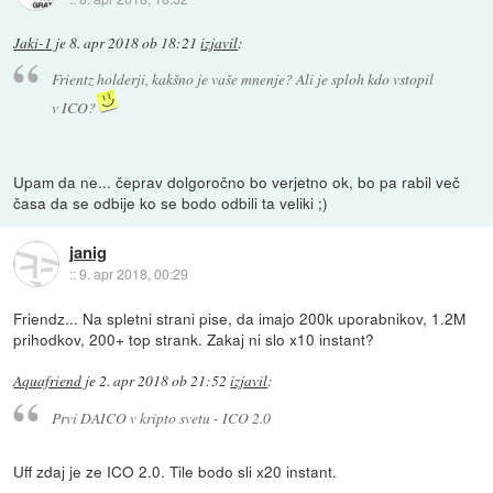
Jaki-1
je
8. apr 2018 ob 18:21
izjavil
:
Frientz holderji, kakšno je vaše mnenje? Ali je sploh kdo vstopil
v ICO?
Upam da ne... čeprav dolgoročno bo verjetno ok, bo pa rabil več
časa da se odbije ko se bodo odbili ta veliki ;)
janig
::
9. apr 2018, 00:29
Friendz... Na spletni strani pise, da imajo 200k uporabnikov, 1.2M
prihodkov, 200+ top strank. Zakaj ni slo x10 instant?
Aquafriend
je
2. apr 2018 ob 21:52
izjavil
:
Prvi DAICO v kripto svetu - ICO 2.0
Uff zdaj je ze ICO 2.0. Tile bodo sli x20 instant.