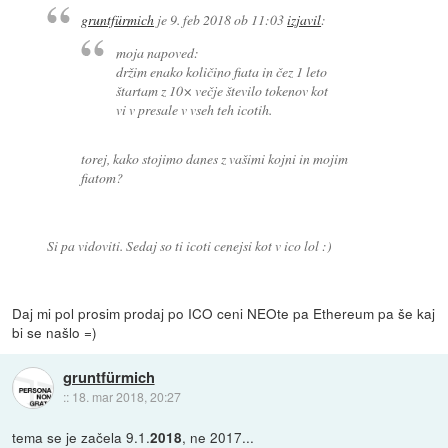
gruntfürmich
je
9. feb 2018 ob 11:03
izjavil
:
moja napoved:
držim enako količino fiata in čez 1 leto
štartam z 10× večje število tokenov kot
vi v presale v vseh teh icotih.
torej, kako stojimo danes z vašimi kojni in mojim
fiatom?
Si pa vidoviti. Sedaj so ti icoti cenejsi kot v ico lol :)
Daj mi pol prosim prodaj po ICO ceni NEOte pa Ethereum pa še kaj
bi se našlo =)
gruntfürmich
::
18. mar 2018, 20:27
tema se je začela 9.1.
, ne 2017...
2018