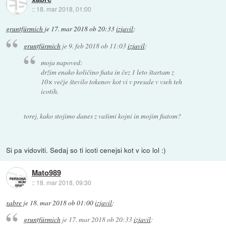
::
18. mar 2018, 01:00
gruntfürmich
je
17. mar 2018 ob 20:33
izjavil
:
gruntfürmich
je
9. feb 2018 ob 11:03
izjavil
:
moja napoved:
držim enako količino fiata in čez 1 leto štartam z
10× večje število tokenov kot vi v presale v vseh teh
icotih.
torej, kako stojimo danes z vašimi kojni in mojim fiatom?
Si pa vidoviti. Sedaj so ti icoti cenejsi kot v ico lol :)
Mato989
::
18. mar 2018, 09:30
xabre
je
18. mar 2018 ob 01:00
izjavil
:
gruntfürmich
je
17. mar 2018 ob 20:33
izjavil
: