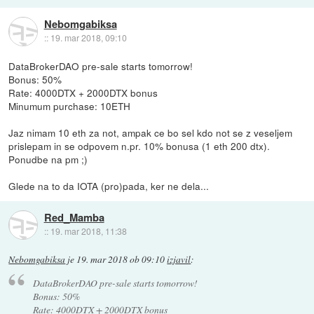
Nebomgabiksa
::
19. mar 2018, 09:10
DataBrokerDAO pre-sale starts tomorrow!
Bonus: 50%
Rate: 4000DTX + 2000DTX bonus
Minumum purchase: 10ETH
Jaz nimam 10 eth za not, ampak ce bo sel kdo not se z veseljem
prislepam in se odpovem n.pr. 10% bonusa (1 eth 200 dtx).
Ponudbe na pm ;)
Glede na to da IOTA (pro)pada, ker ne dela...
Red_Mamba
::
19. mar 2018, 11:38
Nebomgabiksa
je
19. mar 2018 ob 09:10
izjavil
:
DataBrokerDAO pre-sale starts tomorrow!
Bonus: 50%
Rate: 4000DTX + 2000DTX bonus