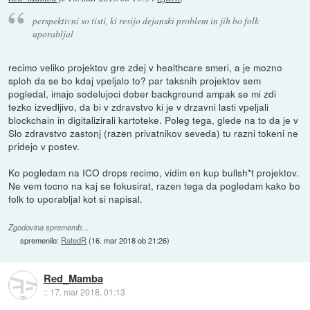
perspektivni so tisti, ki resijo dejanski problem in jih bo folk
uporabljal
recimo veliko projektov gre zdej v healthcare smeri, a je mozno
sploh da se bo kdaj vpeljalo to? par taksnih projektov sem
pogledal, imajo sodelujoci dober background ampak se mi zdi
tezko izvedljivo, da bi v zdravstvo ki je v drzavni lasti vpeljali
blockchain in digitalizirali kartoteke. Poleg tega, glede na to da je v
Slo zdravstvo zastonj (razen privatnikov seveda) tu razni tokeni ne
pridejo v postev.
Ko pogledam na ICO drops recimo, vidim en kup bullsh*t projektov.
Ne vem tocno na kaj se fokusirat, razen tega da pogledam kako bo
folk to uporabljal kot si napisal.
Zgodovina sprememb…
spremenilo:
RatedR
(
16. mar 2018 ob 21:26
)
Red_Mamba
::
17. mar 2018, 01:13