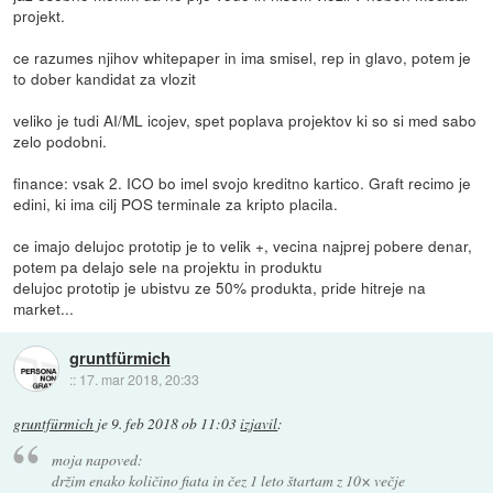
projekt.
ce razumes njihov whitepaper in ima smisel, rep in glavo, potem je
to dober kandidat za vlozit
veliko je tudi AI/ML icojev, spet poplava projektov ki so si med sabo
zelo podobni.
finance: vsak 2. ICO bo imel svojo kreditno kartico. Graft recimo je
edini, ki ima cilj POS terminale za kripto placila.
ce imajo delujoc prototip je to velik +, vecina najprej pobere denar,
potem pa delajo sele na projektu in produktu
delujoc prototip je ubistvu ze 50% produkta, pride hitreje na
market...
gruntfürmich
::
17. mar 2018, 20:33
gruntfürmich
je
9. feb 2018 ob 11:03
izjavil
:
moja napoved:
držim enako količino fiata in čez 1 leto štartam z 10× večje