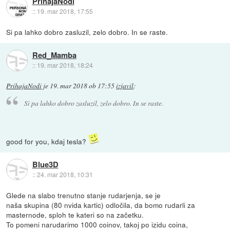
PrihajaNodi
::
19. mar 2018, 17:55
Si pa lahko dobro zasluzil, zelo dobro. In se raste.
Red_Mamba
::
19. mar 2018, 18:24
PrihajaNodi
je
19. mar 2018 ob 17:55
izjavil
:
Si pa lahko dobro zasluzil, zelo dobro. In se raste.
good for you, kdaj tesla?
Blue3D
::
24. mar 2018, 10:31
Glede na slabo trenutno stanje rudarjenja, se je
naša skupina (80 nvida kartic) odločila, da bomo rudarli za
masternode, sploh te kateri so na začetku.
To pomeni narudarimo 1000 coinov, takoj po izidu coina,