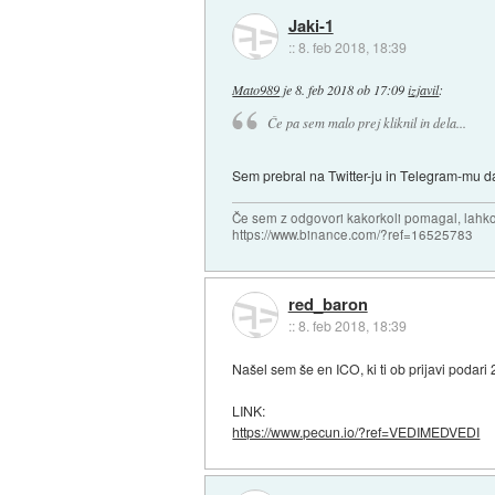
Jaki-1
::
8. feb 2018, 18:39
Mato989
je
8. feb 2018 ob 17:09
izjavil
:
Če pa sem malo prej kliknil in dela...
Sem prebral na Twitter-ju in Telegram-mu da
Če sem z odgovori kakorkoli pomagal, lahko 
https://www.binance.com/?ref=16525783
red_baron
::
8. feb 2018, 18:39
Našel sem še en ICO, ki ti ob prijavi podari
LINK:
https://www.pecun.io/?ref=VEDIMEDVEDI