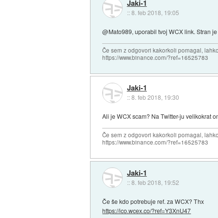
Jaki-1
::
8. feb 2018, 19:05
@Mato989, uporabil tvoj WCX link. Stran je v
Če sem z odgovori kakorkoli pomagal, lahko 
https://www.binance.com/?ref=16525783
Jaki-1
::
8. feb 2018, 19:30
Ali je WCX scam? Na Twitter-ju velikokrat o
Če sem z odgovori kakorkoli pomagal, lahko 
https://www.binance.com/?ref=16525783
Jaki-1
::
8. feb 2018, 19:52
Če še kdo potrebuje ref. za WCX? Thx
https://ico.wcex.co/?ref=Y3XnU47