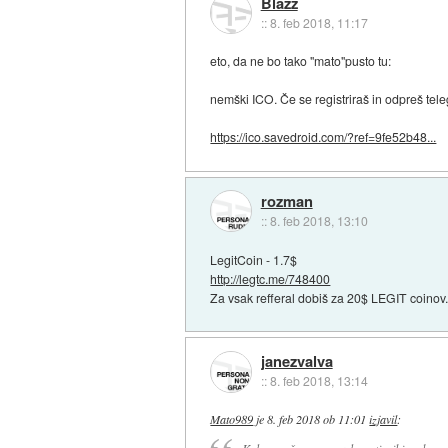
Blazz
::
8. feb 2018, 11:17
eto, da ne bo tako "mato"pusto tu:
nemški ICO. Če se registriraš in odpreš tel
https://ico.savedroid.com/?ref=9fe52b48...
rozman
::
8. feb 2018, 13:10
LegitCoin - 1.7$
http://legtc.me/748400
Za vsak refferal dobiš za 20$ LEGIT coinov
janezvalva
::
8. feb 2018, 13:14
Mato989
je
8. feb 2018 ob 11:01
izjavil
: