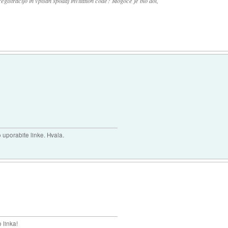
egistracijo in vpisan spodaj invitation code? Mogoče je blo dol,
uporabite linke. Hvala.
 linka!