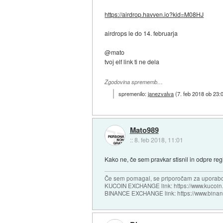
https://airdrop.havven.io?kid=M08HJ
airdrops le do 14. februarja
@mato
tvoj elf link ti ne dela
Zgodovina sprememb…
spremenilo:
janezvalva
(
7. feb 2018 ob 23:
Mato989
::
8. feb 2018, 11:01
Kako ne, če sem pravkar stisnil in odpre reg
Če sem pomagal, se priporočam za uporabo
KUCOIN EXCHANGE link: https://www.kucoin.
BINANCE EXCHANGE link: https://www.bina