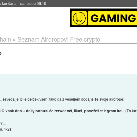
s ob 06:09
chain
»
Seznam Airdropov! Free crypto
o
seveda je to le delček vseh, tako da z veseljem dodajte še svoje airdrope:
 vsak dan + daily bonusi če retweetaš, likaš, povežeš telegram itd... (Ta k
?...
a. 1-2$