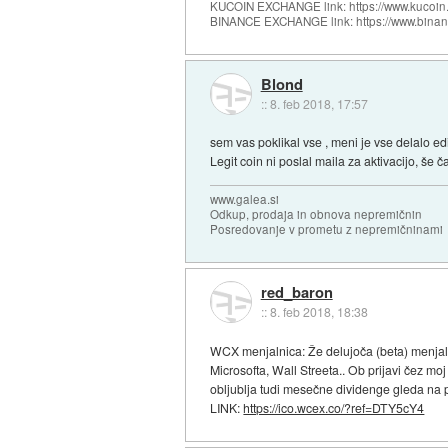
KUCOIN EXCHANGE link: https://www.kucoin.
BINANCE EXCHANGE link: https://www.bina
Blond
::
8. feb 2018, 17:57
sem vas poklikal vse , meni je vse delalo e
Legit coin ni poslal maila za aktivacijo, še 
www.galea.si
Odkup, prodaja in obnova nepremičnin
Posredovanje v prometu z nepremičninami
red_baron
::
8. feb 2018, 18:38
WCX menjalnica: Že delujoča (beta) menjalni
Microsofta, Wall Streeta.. Ob prijavi čez 
obljublja tudi mesečne dividenge gleda na 
LINK:
https://ico.wcex.co/?ref=DTY5cY4