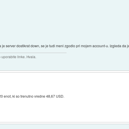
 je server dostikrat down, se je tudi meni zgodlo pri mojem account-u. Izgleda da
uporabite linke. Hvala.
 20 enot, ki so trenutno vredne 48,67 USD.