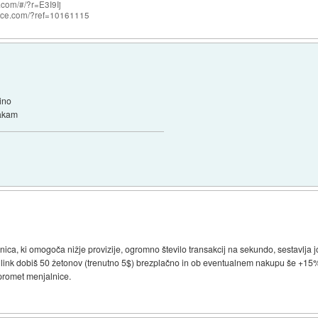
com/#/?r=E3I9Ij
nce.com/?ref=10161115
dino
čakam
ca, ki omogoča nižje provizije, ogromno število transakcij na sekundo, sestavlja j
moj link dobiš 50 žetonov (trenutno 5$) brezplačno in ob eventualnem nakupu še +1
promet menjalnice.