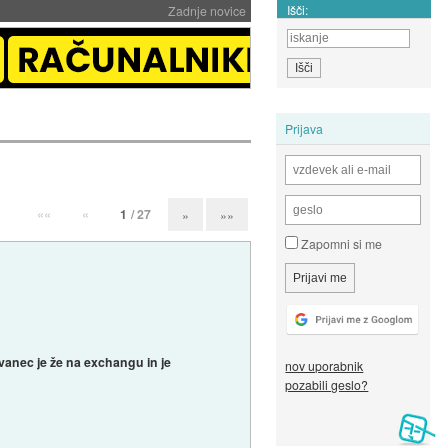
Išči:
Zadnje novice
Prijava
««
«
1
/ 27
»
»»
Zapomni si me
ovanec je že na exchangu in je
nov uporabnik
pozabili geslo?