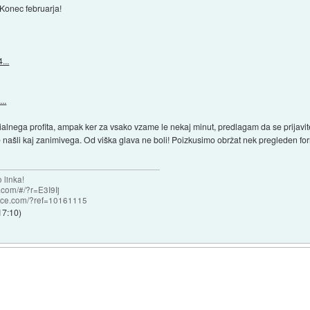
Konec februarja!
...
..
ialnega profita, ampak ker za vsako vzame le nekaj minut, predlagam da se prijavite
te našli kaj zanimivega. Od viška glava ne boli! Poizkusimo obržat nek pregleden f
 linka!
com/#/?r=E3I9Ij
nce.com/?ref=10161115
17:10
)