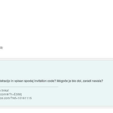
03
)
istracijo in vpisan spodaj invitation code? Mogoče je blo dol, zaradi navala?
 linka!
com/#/?r=E3I9Ij
nce.com/?ref=10161115