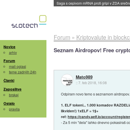
BMW v vozilih začel predvajati reklame
::
dane
Forum
»
Kriptovalute in block
Novice
Seznam Airdropov! Free crypt
arhiv
Forum
mali oglasi
teme zadnjih 24h
Mato989
Članki
::
7. feb 2018, 16:08
Zaposlitve
Odpiram novo temo s seznamom airdropov... 
brskaj
Ostalo
1. ELF tokeni... 1.000 komadov RAZDELIJO
pravila
likviden!) 1xELF = 1$+
ref:
https://candy.aelf.io/account/register
- Za 5 min "dela" lahko dnevno pokasiraš cc