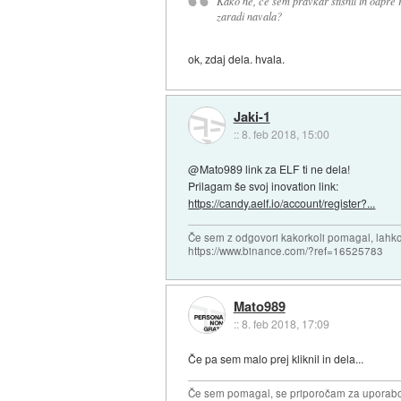
Kako ne, če sem pravkar stisnil in odpre r
zaradi navala?
ok, zdaj dela. hvala.
Jaki-1
::
8. feb 2018, 15:00
@Mato989 link za ELF ti ne dela!
Prilagam še svoj inovation link:
https://candy.aelf.io/account/register?...
Če sem z odgovori kakorkoli pomagal, lahko 
https://www.binance.com/?ref=16525783
Mato989
::
8. feb 2018, 17:09
Če pa sem malo prej kliknil in dela...
Če sem pomagal, se priporočam za uporabo