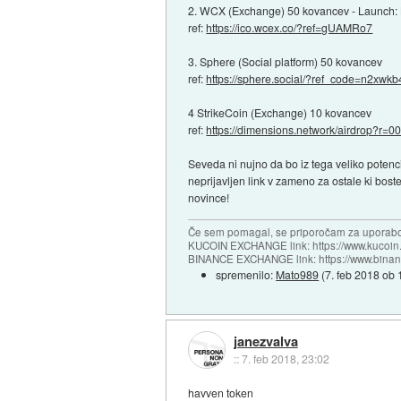
2. WCX (Exchange) 50 kovancev - Launch: 
ref:
https://ico.wcex.co/?ref=gUAMRo7
3. Sphere (Social platform) 50 kovancev
ref:
https://sphere.social/?ref_code=n2xwkb4
4 StrikeCoin (Exchange) 10 kovancev
ref:
https://dimensions.network/airdrop?r=00.
Seveda ni nujno da bo iz tega veliko potenc
neprijavljen link v zameno za ostale ki bos
novince!
Če sem pomagal, se priporočam za uporabo
KUCOIN EXCHANGE link: https://www.kucoin.
BINANCE EXCHANGE link: https://www.bina
spremenilo:
Mato989
(
7. feb 2018 ob 
janezvalva
::
7. feb 2018, 23:02
havven token