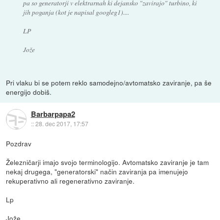
pa so generatorji v elektrarnah ki dejansko "zavirajo" turbino, ki
jih poganja (kot je napisal googleg1)....
LP
Jože
Pri vlaku bi se potem reklo samodejno/avtomatsko zaviranje, pa še
energijo dobiš.
Barbarpapa2
::
28. dec 2017, 17:57
Pozdrav
Železničarji imajo svojo terminologijo. Avtomatsko zaviranje je tam
nekaj drugega, "generatorski" način zaviranja pa imenujejo
rekuperativno ali regenerativno zaviranje.
Lp
Jože