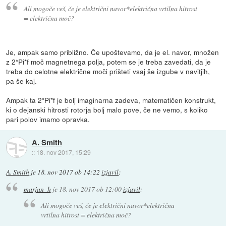
Ali mogoče veš, če je električni navor*električna vrtilna hitrost
= električna moč?
Je, ampak samo približno. Če upoštevamo, da je el. navor, množen
z 2*Pi*f moč magnetnega polja, potem se je treba zavedati, da je
treba do celotne električne moči prišteti vsaj še izgube v navitjih,
pa še kaj.
Ampak ta 2*Pi*f je bolj imaginarna zadeva, matematičen konstrukt,
ki o dejanski hitrosti rotorja bolj malo pove, če ne vemo, s koliko
pari polov imamo opravka.
A. Smith
::
18. nov 2017, 15:29
A. Smith
je
18. nov 2017 ob 14:22
izjavil
:
marjan_h
je
18. nov 2017 ob 12:00
izjavil
:
Ali mogoče veš, če je električni navor*električna
vrtilna hitrost = električna moč?