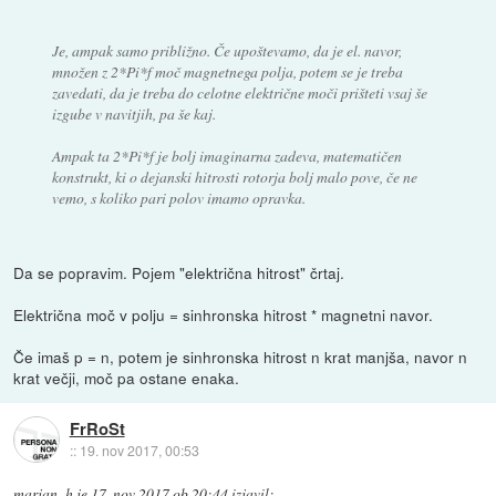
Je, ampak samo približno. Če upoštevamo, da je el. navor,
množen z 2*Pi*f moč magnetnega polja, potem se je treba
zavedati, da je treba do celotne električne moči prišteti vsaj še
izgube v navitjih, pa še kaj.
Ampak ta 2*Pi*f je bolj imaginarna zadeva, matematičen
konstrukt, ki o dejanski hitrosti rotorja bolj malo pove, če ne
vemo, s koliko pari polov imamo opravka.
Da se popravim. Pojem "električna hitrost" črtaj.
Električna moč v polju = sinhronska hitrost * magnetni navor.
Če imaš p = n, potem je sinhronska hitrost n krat manjša, navor n
krat večji, moč pa ostane enaka.
FrRoSt
::
19. nov 2017, 00:53
marjan_h
je
17. nov 2017 ob 20:44
izjavil
: