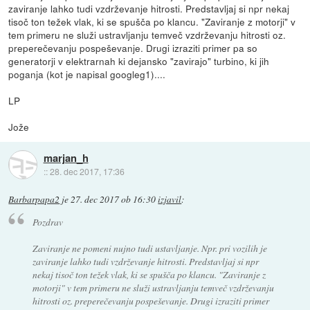
zaviranje lahko tudi vzdrževanje hitrosti. Predstavljaj si npr nekaj
tisoč ton težek vlak, ki se spušča po klancu. "Zaviranje z motorji" v
tem primeru ne služi ustravljanju temveč vzdrževanju hitrosti oz.
preperečevanju pospeševanje. Drugi izraziti primer pa so
generatorji v elektrarnah ki dejansko "zavirajo" turbino, ki jih
poganja (kot je napisal googleg1)....
LP
Jože
marjan_h
::
28. dec 2017, 17:36
Barbarpapa2
je
27. dec 2017 ob 16:30
izjavil
:
Pozdrav
Zaviranje ne pomeni nujno tudi ustavljanje. Npr. pri vozilih je
zaviranje lahko tudi vzdrževanje hitrosti. Predstavljaj si npr
nekaj tisoč ton težek vlak, ki se spušča po klancu. "Zaviranje z
motorji" v tem primeru ne služi ustravljanju temveč vzdrževanju
hitrosti oz. preperečevanju pospeševanje. Drugi izraziti primer