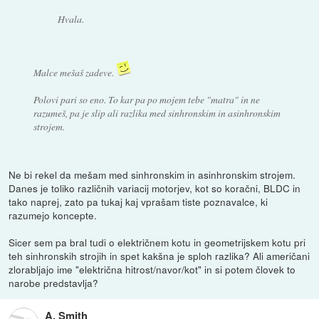
Hvala.
Malce mešaš zadeve.
Polovi pari so eno. To kar pa po mojem tebe "matra" in ne
razumeš, pa je slip ali razlika med sinhronskim in asinhronskim
strojem.
Ne bi rekel da mešam med sinhronskim in asinhronskim strojem.
Danes je toliko različnih variacij motorjev, kot so koračni, BLDC in
tako naprej, zato pa tukaj kaj vprašam tiste poznavalce, ki
razumejo koncepte.
Sicer sem pa bral tudi o električnem kotu in geometrijskem kotu pri
teh sinhronskih strojih in spet kakšna je sploh razlika? Ali američani
zlorabljajo ime "električna hitrost/navor/kot" in si potem človek to
narobe predstavlja?
A. Smith