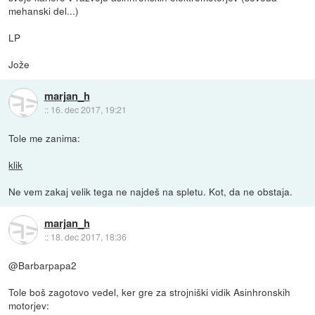
mehanski del...)
LP
Jože
marjan_h
::
16. dec 2017, 19:21
Tole me zanima:
klik
Ne vem zakaj velik tega ne najdeš na spletu. Kot, da ne obstaja.
marjan_h
::
18. dec 2017, 18:36
@Barbarpapa2
Tole boš zagotovo vedel, ker gre za strojniški vidik Asinhronskih
motorjev: