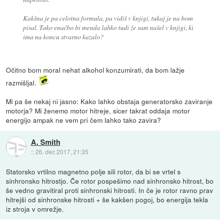
Kakšna je pa celotna formula, pa vidiš v knjigi, tukaj je na bom
pisal. Tako enačbo bi menda lahko tudi že sam našel v knjigi, ki
ima na koncu stvarno kazalo?
Očitno bom moral nehat alkohol konzumirati, da bom lažje
razmišljal.
Mi pa še nekaj ni jasno: Kako lahko obstaja generatorsko zaviranje
motorja? Mi ženemo motor hitreje, sicer takrat oddaja motor
energijo ampak ne vem pri čem lahko tako zavira?
A. Smith
::
26. dec 2017, 21:35
Statorsko vrtilno magnetno polje sili rotor, da bi se vrtel s
sinhronsko hitrostjo. Če rotor pospešimo nad sinhronsko hitrost, bo
še vedno gravitiral proti sinhronski hitrosti. In če je rotor ravno prav
hitrejši od sinhronske hitrosti + še kakšen pogoj, bo energija tekla
iz stroja v omrežje.