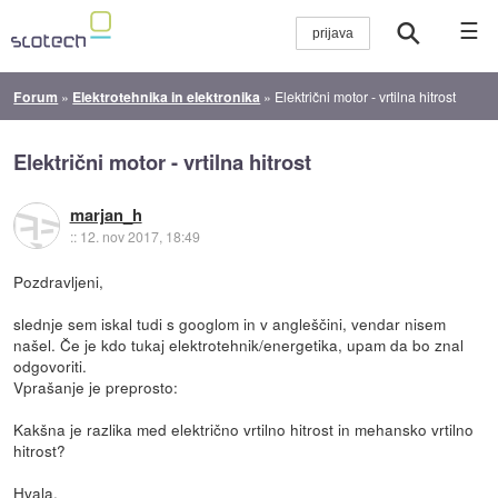
☰
Forum
»
Elektrotehnika in elektronika
»
Električni motor - vrtilna hitrost
Električni motor - vrtilna hitrost
marjan_h
::
12. nov 2017, 18:49
Pozdravljeni,
slednje sem iskal tudi s googlom in v angleščini, vendar nisem
našel. Če je kdo tukaj elektrotehnik/energetika, upam da bo znal
odgovoriti.
Vprašanje je preprosto:
Kakšna je razlika med električno vrtilno hitrost in mehansko vrtilno
hitrost?
Hvala.