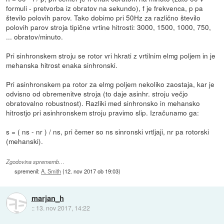
formuli - pretvorba iz obratov na sekundo), f je frekvenca, p pa
število polovih parov. Tako dobimo pri 50Hz za različno število
polovih parov stroja tipične vrtine hitrosti: 3000, 1500, 1000, 750,
... obratov/minuto.
Pri sinhronskem stroju se rotor vri hkrati z vrtilnim elmg poljem in je
mehanska hitrost enaka sinhronski.
Pri asinhronskem pa rotor za elmg poljem nekoliko zaostaja, kar je
odvisno od obremenitve stroja (to daje asinhr. stroju večjo
obratovalno robustnost). Razliki med sinhronsko in mehansko
hitrostjo pri asinhronskem stroju pravimo slip. Izračunamo ga:
s = ( ns - nr ) / ns, pri čemer so ns sinronski vrtljaji, nr pa rotorski
(mehanski).
Zgodovina sprememb…
spremenil:
A. Smith
(
12. nov 2017 ob 19:03
)
marjan_h
::
13. nov 2017, 14:22