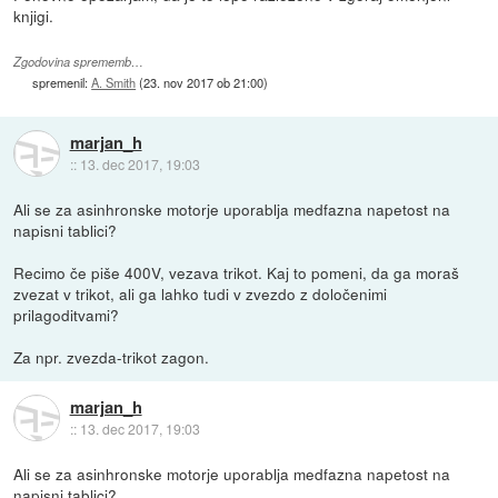
knjigi.
Zgodovina sprememb…
spremenil:
A. Smith
(
23. nov 2017 ob 21:00
)
marjan_h
::
13. dec 2017, 19:03
Ali se za asinhronske motorje uporablja medfazna napetost na
napisni tablici?
Recimo če piše 400V, vezava trikot. Kaj to pomeni, da ga moraš
zvezat v trikot, ali ga lahko tudi v zvezdo z določenimi
prilagoditvami?
Za npr. zvezda-trikot zagon.
marjan_h
::
13. dec 2017, 19:03
Ali se za asinhronske motorje uporablja medfazna napetost na
napisni tablici?