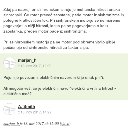
Zdaj pa naprej: pri sinhronskem stroju je mehanska hitrost enaka
sinhronski. Če rotor preveč zaostane, pade motor iz sinhronizma in
potegne kratkostičen tok. Pri sinhronskem motorju se ne moremo
pogovarjati o nižji hitrosti, lahko pa se pogovarjamo o kotu
zaostanka, preden motor pade iz sinhronizma.
Pri asinhronskem motorju pa se motor pod obremenitvijo giblje
počasneje od sinhronske hitrosti za faktor slipa.
marjan_h
::
18. nov 2017, 12:00
Pojem je povezan z električnim navorom ki je enak phi*i.
Ali mogoče veš, če je električni navor*električna vrtilna hitrost =
električna moč?
A. Smith
::
18. nov 2017, 14:22
marjan_h
je
18. nov 2017 ob 12:00
izjavil
: