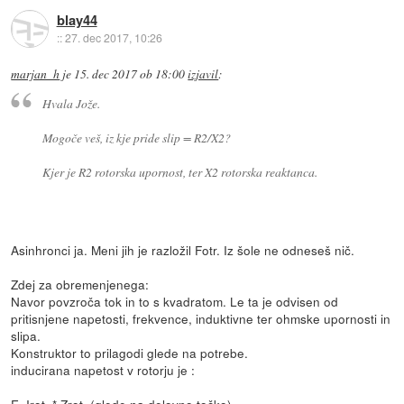
blay44
::
27. dec 2017, 10:26
marjan_h
je
15. dec 2017 ob 18:00
izjavil
:
Hvala Jože.
Mogoče veš, iz kje pride slip = R2/X2?
Kjer je R2 rotorska upornost, ter X2 rotorska reaktanca.
Asinhronci ja. Meni jih je razložil Fotr. Iz šole ne odneseš nič.
Zdej za obremenjenega:
Navor povzroča tok in to s kvadratom. Le ta je odvisen od
pritisnjene napetosti, frekvence, induktivne ter ohmske upornosti in
slipa.
Konstruktor to prilagodi glede na potrebe.
inducirana napetost v rotorju je :