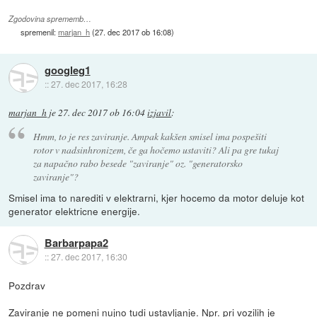
Zgodovina sprememb…
spremenil:
marjan_h
(
27. dec 2017 ob 16:08
)
googleg1
::
27. dec 2017, 16:28
marjan_h
je
27. dec 2017 ob 16:04
izjavil
:
Hmm, to je res zaviranje. Ampak kakšen smisel ima pospešiti
rotor v nadsinhronizem, če ga hočemo ustaviti? Ali pa gre tukaj
za napačno rabo besede "zaviranje" oz. "generatorsko
zaviranje"?
Smisel ima to narediti v elektrarni, kjer hocemo da motor deluje kot
generator elektricne energije.
Barbarpapa2
::
27. dec 2017, 16:30
Pozdrav
Zaviranje ne pomeni nujno tudi ustavljanje. Npr. pri vozilih je