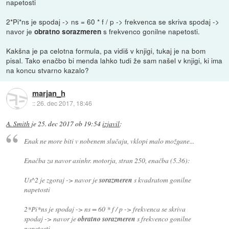
napetosti
2*Pi*ns je spodaj -> ns = 60 * f / p -> frekvenca se skriva spodaj ->
navor je
s frekvenco gonilne napetosti.
obratno sorazmeren
Kakšna je pa celotna formula, pa vidiš v knjigi, tukaj je na bom
pisal. Tako enačbo bi menda lahko tudi že sam našel v knjigi, ki ima
na koncu stvarno kazalo?
marjan_h
::
26. dec 2017, 18:46
A. Smith
je
25. dec 2017 ob 19:54
izjavil
:
Enak ne more biti v nobenem slučaju, vklopi malo možgane...
Enačba za navor asinhr. motorja, stran 250, enačba (5.36):
Us^2 je zgoraj -> navor je
sorazmeren
s kvadratom gonilne
napetosti
2*Pi*ns je spodaj -> ns = 60 * f / p -> frekvenca se skriva
spodaj -> navor je
obratno sorazmeren
s frekvenco gonilne
napetosti.