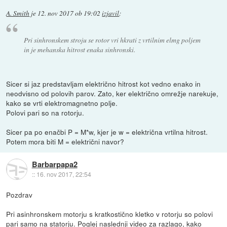
A. Smith
je
12. nov 2017 ob 19:02
izjavil
:
Pri sinhronskem stroju se rotor vri hkrati z vrtilnim elmg poljem
in je mehanska hitrost enaka sinhronski.
Sicer si jaz predstavljam električno hitrost kot vedno enako in
neodvisno od polovih parov. Zato, ker električno omrežje narekuje,
kako se vrti elektromagnetno polje.
Polovi pari so na rotorju.
Sicer pa po enačbi P = M*w, kjer je w = električna vrtilna hitrost.
Potem mora biti M = električni navor?
Barbarpapa2
::
16. nov 2017, 22:54
Pozdrav
Pri asinhronskem motorju s kratkostično kletko v rotorju so polovi
pari samo na statorju. Poglej naslednji video za razlago, kako