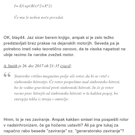
I= E/(sqr(R/s)^2+X^2)
Če mu že noben noče povedat.
OK, blay44. Jaz sicer berem knjigo, ampak si je zelo težko
predstavljati brez prakse na dejanskih motorjih. Seveda pa je
potrebno imeti neko teoretično osnovo, da te visoka napetost ne
ubije recimo če narobe zvežeš motor.
A. Smith
je
26. dec 2017 ob 21:35
izjavil
:
Statorsko vrtilno magnetno polje sili rotor, da bi se vrtel s
sinhronsko hitrostjo. Če rotor pospešimo nad sinhronsko hitrost,
bo še vedno gravitiral proti sinhronski hitrosti. In če je rotor
ravno prav hitrejši od sinhronske hitrosti + še kakšen pogoj, bo
energija tekla iz stroja v omrežje.
Hmm, to je res zaviranje. Ampak kakšen smisel ima pospešiti rotor
v nadsinhronizem, če ga hočemo ustaviti? Ali pa gre tukaj za
napačno rabo besede "zaviranje" oz. "generatorsko zaviranje"?