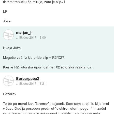
tistem trenutku še miruje, zato je slip=1
LP
Jože
marjan_h
::
15. dec 2017, 18:00
Hvala Jože.
Mogoče veš, iz kje pride slip = R2/X2?
Kjer je R2 rotorska upornost, ter X2 rotorska reaktanca.
Barbarpapa2
::
15. dec 2017, 18:21
Pozdrav
To bo pa moral kak "štromar" razjasnit. Sam sem strojnik, ki je imel
v času študija poseben predmet "elektromotorni pogoni" in začel
svojo kariero v razvoju asinhronskih elektromotorjev (seveda