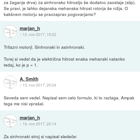
za žaganje drva) za sinhronsko hitrostjo še dodatno zaostaja (slip).
Se pravi, je lahko dejanska mehanska hitrost rotorja še nižja. O
kakšnem motorju se pravzaprav pogovarjamo?
marjan_h
::
13. nov 2017, 19:22
Trifazni motorji. Sinhronski in asinhronski.
Torej si vedel da je električna hitrost enaka mehanski natanko
tedaj, ko je p = 1.
A. Smith
::
13. nov 2017, 20:24
Seveda sem vedel. Napisal sem celo formulo, ki to razlaga. Ampak
tega me nisi vprašal.
marjan_h
::
16. nov 2017, 20:14
Za sinhronski stroj si napisal sledeče: