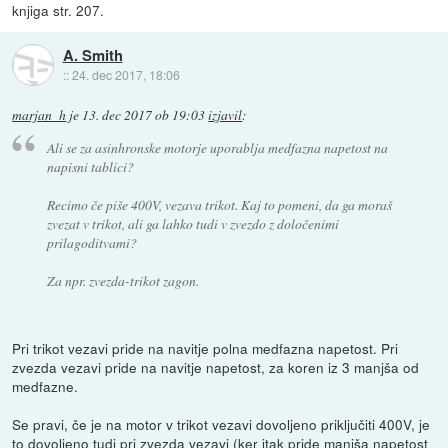
knjiga str. 207.
A. Smith
::
24. dec 2017, 18:06
marjan_h
je
13. dec 2017 ob 19:03
izjavil
:
Ali se za asinhronske motorje uporablja medfazna napetost na
napisni tablici?
Recimo če piše 400V, vezava trikot. Kaj to pomeni, da ga moraš
zvezat v trikot, ali ga lahko tudi v zvezdo z določenimi
prilagoditvami?
Za npr. zvezda-trikot zagon.
Pri trikot vezavi pride na navitje polna medfazna napetost. Pri
zvezda vezavi pride na navitje napetost, za koren iz 3 manjša od
medfazne.
Se pravi, če je na motor v trikot vezavi dovoljeno priključiti 400V, je
to dovoljeno tudi pri zvezda vezavi (ker itak pride manjša napetost