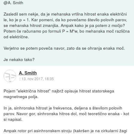
@A. Smith
Zasledil sem nekje, da je mehanska vrtilna hitrost enaka električni
le, ko je p = 1. Kar pomeni, da ko povečamo število polovih parov,
se mehanska hitrost zmanjša. Ampak kako je pa potem z močjo?
Potem če računamo po formuli P = M*w, bo mehanska moč različna
od električne.
Verjetno se potem poveča navor, zato da se ohranja enaka moč.
Je nekako tako?
A. Smith
::
13. nov 2017, 18:35
Pojem "električna hitrost" najbrž opisuje hitrost statorskega
magnetnega polja.
In ja, sinhronska hitrost je frekvenca, deljena s številom polovih
parov. Navor gor, sinhronska hitros dol, moč teoretično enaka - kot
si napisal.
Ampak rotor pri asinhronskem stroju (kakršen je na cirkularni žagi