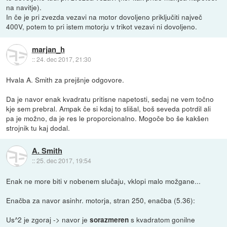
na navitje).
In če je pri zvezda vezavi na motor dovoljeno priključiti največ
400V, potem to pri istem motorju v trikot vezavi ni dovoljeno.
marjan_h
::
24. dec 2017, 21:30
Hvala A. Smith za prejšnje odgovore.
Da je navor enak kvadratu pritisne napetosti, sedaj ne vem točno
kje sem prebral. Ampak če si kdaj to slišal, boš seveda potrdil ali
pa je možno, da je res le proporcionalno. Mogoče bo še kakšen
strojnik tu kaj dodal.
A. Smith
::
25. dec 2017, 19:54
Enak ne more biti v nobenem slučaju, vklopi malo možgane...
Enačba za navor asinhr. motorja, stran 250, enačba (5.36):
Us^2 je zgoraj -> navor je
s kvadratom gonilne
sorazmeren