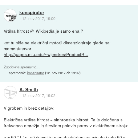
konspirator
::
12. nov 2017, 19:00
Vrtilna hitrost @ Wikipedia
je samo ena ?
kot tu piše se električni motorji dimenzionirajo glede na
moment/navor
http://pages.mtu.edu/~wjendres/ProductR...
Zgodovina sprememb…
spremenilo:
konspirator
(
12. nov 2017 ob 19:02
)
A. Smith
::
12. nov 2017, 19:02
V grobem in brez detajlov:
Električna vrtilna hitrost = sinhronska hitrost. Ta je določena s
frekvenco omrežja in številom polovih parov v električnem stroju:
n = 60 * f / p, pri čemer je n enak obratom na minuto (zato 60 v