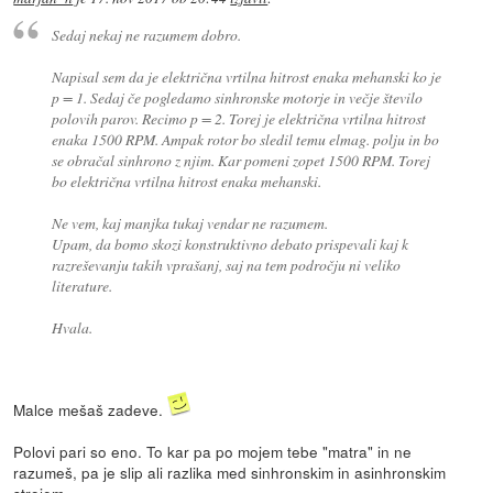
Sedaj nekaj ne razumem dobro.
Napisal sem da je električna vrtilna hitrost enaka mehanski ko je
p = 1. Sedaj če pogledamo sinhronske motorje in večje število
polovih parov. Recimo p = 2. Torej je električna vrtilna hitrost
enaka 1500 RPM. Ampak rotor bo sledil temu elmag. polju in bo
se obračal sinhrono z njim. Kar pomeni zopet 1500 RPM. Torej
bo električna vrtilna hitrost enaka mehanski.
Ne vem, kaj manjka tukaj vendar ne razumem.
Upam, da bomo skozi konstruktivno debato prispevali kaj k
razreševanju takih vprašanj, saj na tem področju ni veliko
literature.
Hvala.
Malce mešaš zadeve.
Polovi pari so eno. To kar pa po mojem tebe "matra" in ne
razumeš, pa je slip ali razlika med sinhronskim in asinhronskim
strojem.