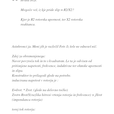
Mogoče veš, iz kje pride slip = R2/X2?
Kjer je R2 rotorska upornost, ter X2 rotorska
reaktanca.
Asinhronci ja. Meni jih je razložil Fotr. Iz šole ne odneseš nič.
Zdej za obremenjenega:
Navor povzroča tok in to s kvadratom. Le ta je odvisen od
pritisnjene napetosti, frekvence, induktivne ter ohmske upornosti
in slipa.
Konstruktor to prilagodi glede na potrebe.
inducirana napetost v rotorju je :
E=Irot. * Zrot. (glede na delovno točko)
Zrot= Rrot/S(razlika hitrosi vrtenja rotorja in frekvence) + jXrot
(impendanca rotorja)
torej tok rotorja: