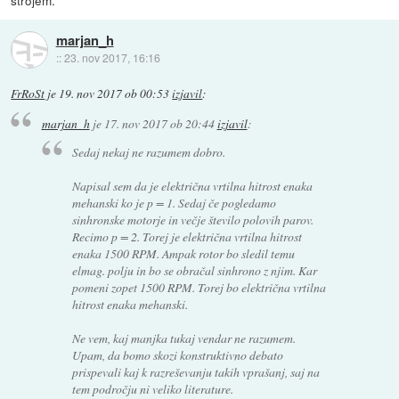
marjan_h
::
23. nov 2017, 16:16
FrRoSt
je
19. nov 2017 ob 00:53
izjavil
:
marjan_h
je
17. nov 2017 ob 20:44
izjavil
:
Sedaj nekaj ne razumem dobro.
Napisal sem da je električna vrtilna hitrost enaka
mehanski ko je p = 1. Sedaj če pogledamo
sinhronske motorje in večje število polovih parov.
Recimo p = 2. Torej je električna vrtilna hitrost
enaka 1500 RPM. Ampak rotor bo sledil temu
elmag. polju in bo se obračal sinhrono z njim. Kar
pomeni zopet 1500 RPM. Torej bo električna vrtilna
hitrost enaka mehanski.
Ne vem, kaj manjka tukaj vendar ne razumem.
Upam, da bomo skozi konstruktivno debato
prispevali kaj k razreševanju takih vprašanj, saj na
tem področju ni veliko literature.