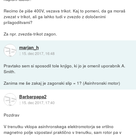
Recimo če piše 400V, vezava trikot. Kaj to pomeni, da ga moraš
zvezat v trikot, ali ga lahko tudi v zvezdo z določenimi
prilagoditvami?
Za npr. zvezda-trikot zagon.
marjan_h
::
15. dec 2017, 16:48
Pravtako sem si sposodil tole knjigo, ki jo je omenil uporabnik A.
Smith.
Zanima me še zakaj je zagonski slip = 1? (Asinhronski motor)
Barbarpapa2
::
15. dec 2017, 17:40
Pozdrav
V trenutku vklopa asinhronskega elektromotorja se vrtilno
magnetno polje vzpostavi praktično v trenutku, sam rotor pa v