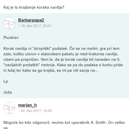
Kaj je to krajšanje koraka navitja?
Barbarpapa2
::
18. dec 2017, 20:01
Pozdrav
Korak navitja ni "strojniški" podatek. Če se ne motim, gre pri tem
zato, koliko utorov v statorskem paketu je med krakoma navitja,
nisem pa prepričan. Vem le, da je korak navitja bil naveden na ti.
"navijalnih podatkih" motorja. Kako se pa do padaka o korku pride
in kdaj ter kako se ga krajša, se mi pa niti sanja ne...
Lp
Jože
marjan_h
::
24. dec 2017, 16:26
Mogoče bo kdo odgovoril, recimo kot uporabnik A. Smith. On veliko
ve.