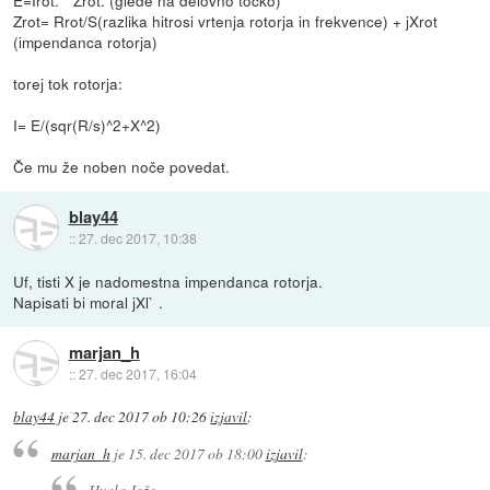
E=Irot. * Zrot. (glede na delovno točko)
Zrot= Rrot/S(razlika hitrosi vrtenja rotorja in frekvence) + jXrot
(impendanca rotorja)
torej tok rotorja:
I= E/(sqr(R/s)^2+X^2)
Če mu že noben noče povedat.
blay44
::
27. dec 2017, 10:38
Uf, tisti X je nadomestna impendanca rotorja.
Napisati bi moral jXl` .
marjan_h
::
27. dec 2017, 16:04
blay44
je
27. dec 2017 ob 10:26
izjavil
:
marjan_h
je
15. dec 2017 ob 18:00
izjavil
:
Hvala Jože.