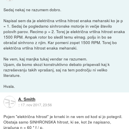
Sedaj nekaj ne razumem dobro.
Napisal sem da je električna vrtilna hitrost enaka mehanski ko je p
= 1. Sedaj če pogledamo sinhronske motorje in večje število
polovih parov. Recimo p = 2. Torej je električna vrtilna hitrost enaka
1500 RPM. Ampak rotor bo sledil temu elmag. polju in bo se
obračal sinhrono z njim. Kar pomeni zopet 1500 RPM. Torej bo
električna vrtilna hitrost enaka mehanski.
Ne vem, kaj manjka tukaj vendar ne razumem.
Upam, da bomo skozi konstruktivno debato prispevali kaj k
razreševanju takih vprašanj, saj na tem področju ni veliko
literature.
Hvala.
A. Smith
::
17. nov 2017, 23:56
Pojem "električna hitrost" je krneki in ne vem od kod si jo potegnil.
Obstaja samo SINHRONSKA hitrost, ki se, kot že napisano,
izračuna n = 60 * f / p.