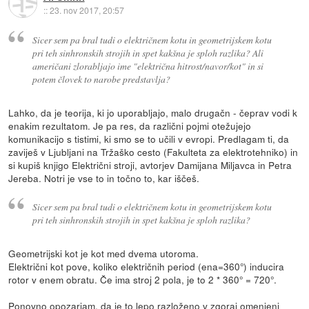
::
23. nov 2017, 20:57
Sicer sem pa bral tudi o električnem kotu in geometrijskem kotu
pri teh sinhronskih strojih in spet kakšna je sploh razlika? Ali
američani zlorabljajo ime "električna hitrost/navor/kot" in si
potem človek to narobe predstavlja?
Lahko, da je teorija, ki jo uporabljajo, malo drugačn - čeprav vodi k
enakim rezultatom. Je pa res, da različni pojmi otežujejo
komunikacijo s tistimi, ki smo se to učili v evropi. Predlagam ti, da
zaviješ v Ljubljani na Tržaško cesto (Fakulteta za elektrotehniko) in
si kupiš knjigo Električni stroji, avtorjev Damijana Miljavca in Petra
Jereba. Notri je vse to in točno to, kar iščeš.
Sicer sem pa bral tudi o električnem kotu in geometrijskem kotu
pri teh sinhronskih strojih in spet kakšna je sploh razlika?
Geometrijski kot je kot med dvema utoroma.
Električni kot pove, koliko električnih period (ena=360°) inducira
rotor v enem obratu. Če ima stroj 2 pola, je to 2 * 360° = 720°.
Ponovno opozarjam, da je to lepo razloženo v zgoraj omenjeni