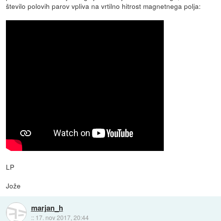
število polovih parov vpliva na vrtilno hitrost magnetnega polja:
LP
Jože
marjan_h
::
17. nov 2017, 20:44