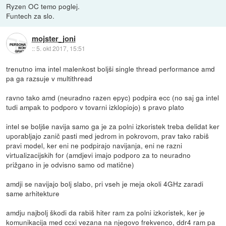
Ryzen OC temo poglej.
Funtech za slo.
mojster_joni
::
5. okt 2017, 15:51
trenutno ima intel malenkost boljši single thread performance amd
pa ga razsuje v multithread
ravno tako amd (neuradno razen epyc) podpira ecc (no saj ga intel
tudi ampak to podporo v tovarni izklopiojo) s pravo plato
intel se boljše navija samo ga je za polni izkoristek treba delidat ker
uporabljajo zanič pasti med jedrom in pokrovom, prav tako rabiš
pravi model, ker eni ne podpirajo navijanja, eni ne razni
virtualizacijskih for (amdjevi imajo podporo za to neuradno
prižgano in je odvisno samo od matične)
amdji se navijajo bolj slabo, pri vseh je meja okoli 4GHz zaradi
same arhitekture
amdju najbolj škodi da rabiš hiter ram za polni izkoristek, ker je
komunikacija med ccxi vezana na njegovo frekvenco, ddr4 ram pa