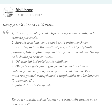
MaliJanez
::
5. okt 2017, 14:17
Heavy
je
5. okt 2017 ob 14:00
izjavil
:
1) Procesorji so oboji enako trpežni. Prej se zna zgoditi, da bo
matična plošča šla.
2) Mogoče je kaj na temu, ampak vsaj z prihodom Ryzen
procesorjev, so tako Microsoft kot proizvajalci iger izdelali
popravke, kateri optimizirajo delovanje iger in windows. Da kaj
ne bi delalo pa še nisem slišal.
3) Odvisno kaj boš počel z računalnikom.
4) Oboje je mogoče naviti (no, ne vseh modelov - tudi od
matične je odvisno), z Ryzen serijo so si enakovredni. V enih
testih zmaga intel, v drugih amd, v tretjih lahko R5 (konkurenca
i5) premaga i7...
5) notri daš kar hočeš in dela
Kot so ti napisali, počakaj z testi nove generacije intelov, pa se
potem odloči.