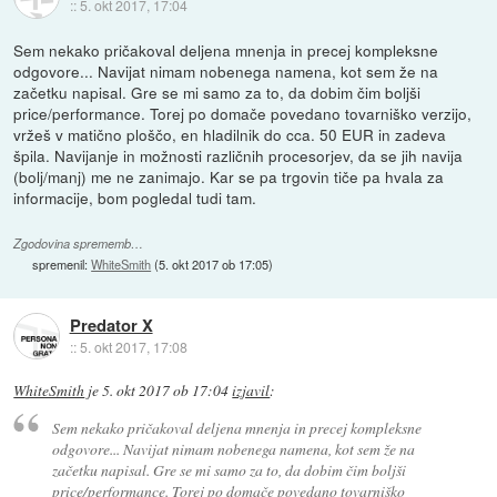
::
5. okt 2017, 17:04
Sem nekako pričakoval deljena mnenja in precej kompleksne
odgovore... Navijat nimam nobenega namena, kot sem že na
začetku napisal. Gre se mi samo za to, da dobim čim boljši
price/performance. Torej po domače povedano tovarniško verzijo,
vržeš v matično ploščo, en hladilnik do cca. 50 EUR in zadeva
špila. Navijanje in možnosti različnih procesorjev, da se jih navija
(bolj/manj) me ne zanimajo. Kar se pa trgovin tiče pa hvala za
informacije, bom pogledal tudi tam.
Zgodovina sprememb…
spremenil:
WhiteSmith
(
5. okt 2017 ob 17:05
)
Predator X
::
5. okt 2017, 17:08
WhiteSmith
je
5. okt 2017 ob 17:04
izjavil
:
Sem nekako pričakoval deljena mnenja in precej kompleksne
odgovore... Navijat nimam nobenega namena, kot sem že na
začetku napisal. Gre se mi samo za to, da dobim čim boljši
price/performance. Torej po domače povedano tovarniško