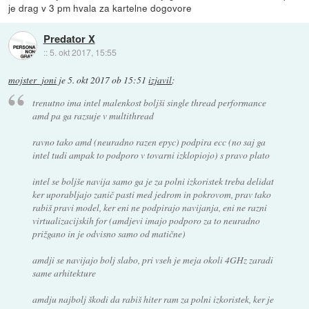
je drag v 3 pm hvala za kartelne dogovore
Predator X
::
5. okt 2017, 15:55
mojster_joni
je
5. okt 2017 ob 15:51
izjavil
:
trenutno ima intel malenkost boljši single thread performance
amd pa ga razsuje v multithread
ravno tako amd (neuradno razen epyc) podpira ecc (no saj ga
intel tudi ampak to podporo v tovarni izklopiojo) s pravo plato
intel se boljše navija samo ga je za polni izkoristek treba delidat
ker uporabljajo zanič pasti med jedrom in pokrovom, prav tako
rabiš pravi model, ker eni ne podpirajo navijanja, eni ne razni
virtualizacijskih for (amdjevi imajo podporo za to neuradno
prižgano in je odvisno samo od matične)
amdji se navijajo bolj slabo, pri vseh je meja okoli 4GHz zaradi
same arhitekture
amdju najbolj škodi da rabiš hiter ram za polni izkoristek, ker je