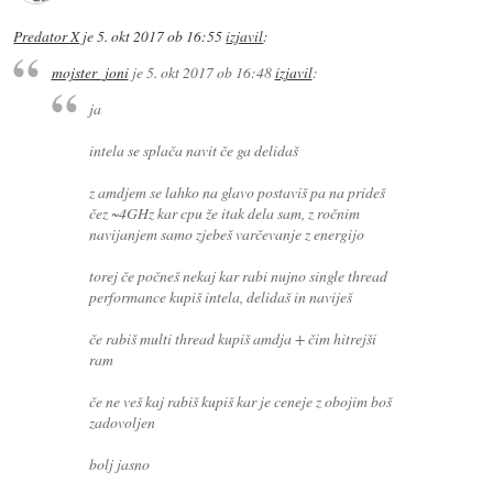
Predator X
je
5. okt 2017 ob 16:55
izjavil
:
mojster_joni
je
5. okt 2017 ob 16:48
izjavil
:
ja
intela se splača navit če ga delidaš
z amdjem se lahko na glavo postaviš pa na prideš
čez ~4GHz kar cpu že itak dela sam, z ročnim
navijanjem samo zjebeš varčevanje z energijo
torej če počneš nekaj kar rabi nujno single thread
performance kupiš intela, delidaš in naviješ
če rabiš multi thread kupiš amdja + čim hitrejši
ram
če ne veš kaj rabiš kupiš kar je ceneje z obojim boš
zadovoljen
bolj jasno