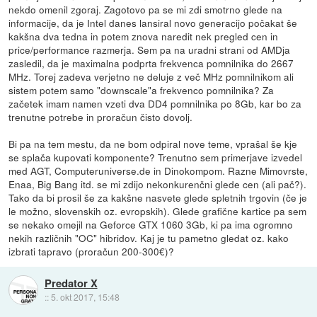
nekdo omenil zgoraj. Zagotovo pa se mi zdi smotrno glede na
informacije, da je Intel danes lansiral novo generacijo počakat še
kakšna dva tedna in potem znova naredit nek pregled cen in
price/performance razmerja. Sem pa na uradni strani od AMDja
zasledil, da je maximalna podprta frekvenca pomnilnika do 2667
MHz. Torej zadeva verjetno ne deluje z več MHz pomnilnikom ali
sistem potem samo "downscale"a frekvenco pomnilnika? Za
začetek imam namen vzeti dva DD4 pomnilnika po 8Gb, kar bo za
trenutne potrebe in proračun čisto dovolj.
Bi pa na tem mestu, da ne bom odpiral nove teme, vprašal še kje
se splača kupovati komponente? Trenutno sem primerjave izvedel
med AGT, Computeruniverse.de in Dinokompom. Razne Mimovrste,
Enaa, Big Bang itd. se mi zdijo nekonkurenčni glede cen (ali pač?).
Tako da bi prosil še za kakšne nasvete glede spletnih trgovin (če je
le možno, slovenskih oz. evropskih). Glede grafične kartice pa sem
se nekako omejil na Geforce GTX 1060 3Gb, ki pa ima ogromno
nekih različnih "OC" hibridov. Kaj je tu pametno gledat oz. kako
izbrati tapravo (proračun 200-300€)?
Predator X
::
5. okt 2017, 15:48