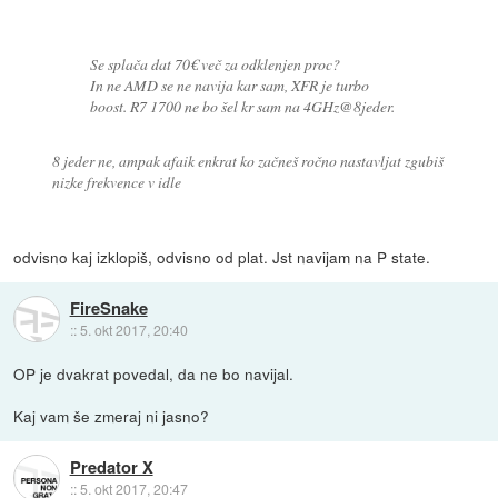
Se splača dat 70€ več za odklenjen proc?
In ne AMD se ne navija kar sam, XFR je turbo
boost. R7 1700 ne bo šel kr sam na 4GHz@8jeder.
8 jeder ne, ampak afaik enkrat ko začneš ročno nastavljat zgubiš
nizke frekvence v idle
odvisno kaj izklopiš, odvisno od plat. Jst navijam na P state.
FireSnake
::
5. okt 2017, 20:40
OP je dvakrat povedal, da ne bo navijal.
Kaj vam še zmeraj ni jasno?
Predator X
::
5. okt 2017, 20:47