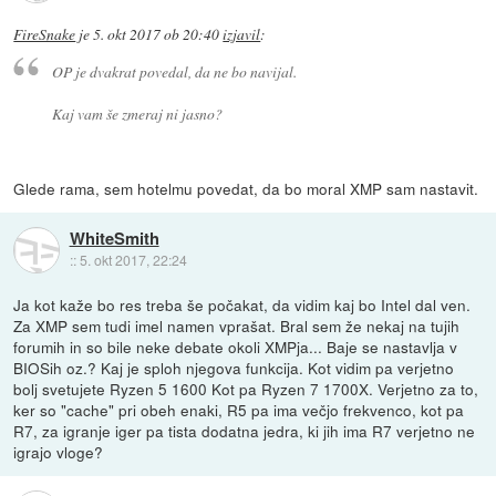
FireSnake
je
5. okt 2017 ob 20:40
izjavil
:
OP je dvakrat povedal, da ne bo navijal.
Kaj vam še zmeraj ni jasno?
Glede rama, sem hotelmu povedat, da bo moral XMP sam nastavit.
WhiteSmith
::
5. okt 2017, 22:24
Ja kot kaže bo res treba še počakat, da vidim kaj bo Intel dal ven.
Za XMP sem tudi imel namen vprašat. Bral sem že nekaj na tujih
forumih in so bile neke debate okoli XMPja... Baje se nastavlja v
BIOSih oz.? Kaj je sploh njegova funkcija. Kot vidim pa verjetno
bolj svetujete Ryzen 5 1600 Kot pa Ryzen 7 1700X. Verjetno za to,
ker so "cache" pri obeh enaki, R5 pa ima večjo frekvenco, kot pa
R7, za igranje iger pa tista dodatna jedra, ki jih ima R7 verjetno ne
igrajo vloge?