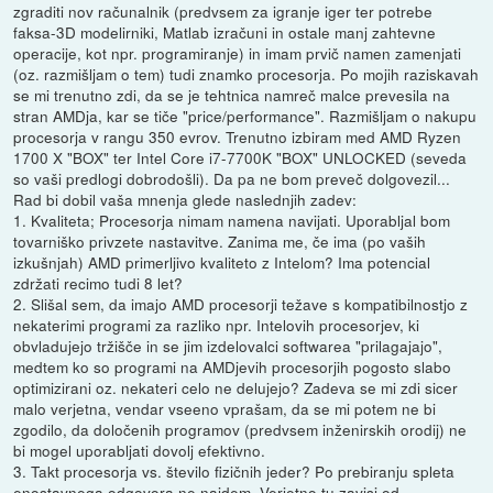
zgraditi nov računalnik (predvsem za igranje iger ter potrebe
faksa-3D modelirniki, Matlab izračuni in ostale manj zahtevne
operacije, kot npr. programiranje) in imam prvič namen zamenjati
(oz. razmišljam o tem) tudi znamko procesorja. Po mojih raziskavah
se mi trenutno zdi, da se je tehtnica namreč malce prevesila na
stran AMDja, kar se tiče "price/performance". Razmišljam o nakupu
procesorja v rangu 350 evrov. Trenutno izbiram med AMD Ryzen
1700 X "BOX" ter Intel Core i7-7700K "BOX" UNLOCKED (seveda
so vaši predlogi dobrodošli). Da pa ne bom preveč dolgovezil...
Rad bi dobil vaša mnenja glede naslednjih zadev:
1. Kvaliteta; Procesorja nimam namena navijati. Uporabljal bom
tovarniško privzete nastavitve. Zanima me, če ima (po vaših
izkušnjah) AMD primerljivo kvaliteto z Intelom? Ima potencial
zdržati recimo tudi 8 let?
2. Slišal sem, da imajo AMD procesorji težave s kompatibilnostjo z
nekaterimi programi za razliko npr. Intelovih procesorjev, ki
obvladujejo tržišče in se jim izdelovalci softwarea "prilagajajo",
medtem ko so programi na AMDjevih procesorjih pogosto slabo
optimizirani oz. nekateri celo ne delujejo? Zadeva se mi zdi sicer
malo verjetna, vendar vseeno vprašam, da se mi potem ne bi
zgodilo, da določenih programov (predvsem inženirskih orodij) ne
bi mogel uporabljati dovolj efektivno.
3. Takt procesorja vs. število fizičnih jeder? Po prebiranju spleta
enostavnega odgovora ne najdem. Verjetno tu zavisi od