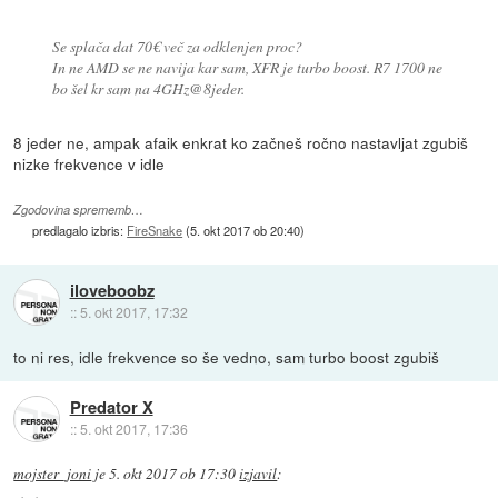
Se splača dat 70€ več za odklenjen proc?
In ne AMD se ne navija kar sam, XFR je turbo boost. R7 1700 ne
bo šel kr sam na 4GHz@8jeder.
8 jeder ne, ampak afaik enkrat ko začneš ročno nastavljat zgubiš
nizke frekvence v idle
Zgodovina sprememb…
predlagalo izbris:
FireSnake
(
5. okt 2017 ob 20:40
)
iloveboobz
::
5. okt 2017, 17:32
to ni res, idle frekvence so še vedno, sam turbo boost zgubiš
Predator X
::
5. okt 2017, 17:36
mojster_joni
je
5. okt 2017 ob 17:30
izjavil
: