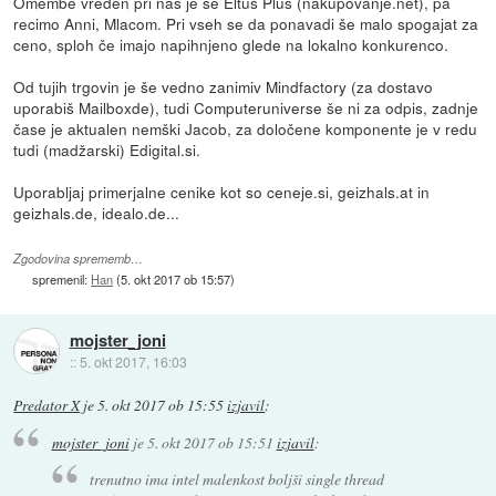
Omembe vreden pri nas je še Eltus Plus (nakupovanje.net), pa
recimo Anni, Mlacom. Pri vseh se da ponavadi še malo spogajat za
ceno, sploh če imajo napihnjeno glede na lokalno konkurenco.
Od tujih trgovin je še vedno zanimiv Mindfactory (za dostavo
uporabiš Mailboxde), tudi Computeruniverse še ni za odpis, zadnje
čase je aktualen nemški Jacob, za določene komponente je v redu
tudi (madžarski) Edigital.si.
Uporabljaj primerjalne cenike kot so ceneje.si, geizhals.at in
geizhals.de, idealo.de...
Zgodovina sprememb…
spremenil:
Han
(
5. okt 2017 ob 15:57
)
mojster_joni
::
5. okt 2017, 16:03
Predator X
je
5. okt 2017 ob 15:55
izjavil
:
mojster_joni
je
5. okt 2017 ob 15:51
izjavil
:
trenutno ima intel malenkost boljši single thread