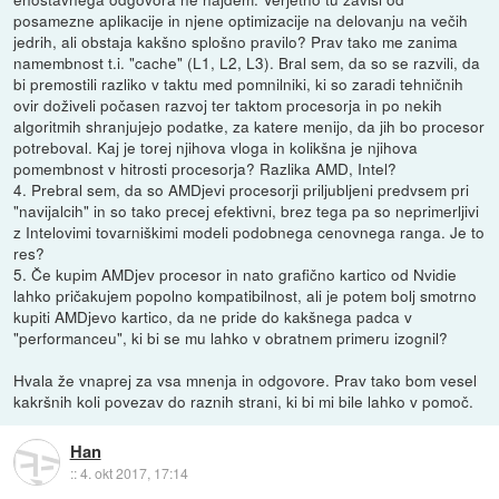
posamezne aplikacije in njene optimizacije na delovanju na večih
jedrih, ali obstaja kakšno splošno pravilo? Prav tako me zanima
namembnost t.i. "cache" (L1, L2, L3). Bral sem, da so se razvili, da
bi premostili razliko v taktu med pomnilniki, ki so zaradi tehničnih
ovir doživeli počasen razvoj ter taktom procesorja in po nekih
algoritmih shranjujejo podatke, za katere menijo, da jih bo procesor
potreboval. Kaj je torej njihova vloga in kolikšna je njihova
pomembnost v hitrosti procesorja? Razlika AMD, Intel?
4. Prebral sem, da so AMDjevi procesorji priljubljeni predvsem pri
"navijalcih" in so tako precej efektivni, brez tega pa so neprimerljivi
z Intelovimi tovarniškimi modeli podobnega cenovnega ranga. Je to
res?
5. Če kupim AMDjev procesor in nato grafično kartico od Nvidie
lahko pričakujem popolno kompatibilnost, ali je potem bolj smotrno
kupiti AMDjevo kartico, da ne pride do kakšnega padca v
"performanceu", ki bi se mu lahko v obratnem primeru izognil?
Hvala že vnaprej za vsa mnenja in odgovore. Prav tako bom vesel
kakršnih koli povezav do raznih strani, ki bi mi bile lahko v pomoč.
Han
::
4. okt 2017, 17:14