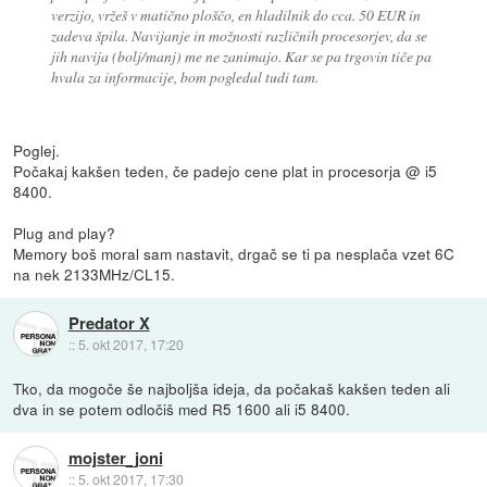
verzijo, vržeš v matično ploščo, en hladilnik do cca. 50 EUR in
zadeva špila. Navijanje in možnosti različnih procesorjev, da se
jih navija (bolj/manj) me ne zanimajo. Kar se pa trgovin tiče pa
hvala za informacije, bom pogledal tudi tam.
Poglej.
Počakaj kakšen teden, če padejo cene plat in procesorja @ i5
8400.
Plug and play?
Memory boš moral sam nastavit, drgač se ti pa nesplača vzet 6C
na nek 2133MHz/CL15.
Predator X
::
5. okt 2017, 17:20
Tko, da mogoče še najboljša ideja, da počakaš kakšen teden ali
dva in se potem odločiš med R5 1600 ali i5 8400.
mojster_joni
::
5. okt 2017, 17:30