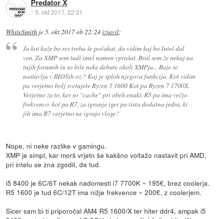
Predator X
::
5. okt 2017, 22:31
WhiteSmith
je
5. okt 2017 ob 22:24
izjavil
:
Ja kot kaže bo res treba še počakat, da vidim kaj bo Intel dal
ven. Za XMP sem tudi imel namen vprašat. Bral sem že nekaj na
tujih forumih in so bile neke debate okoli XMPja... Baje se
nastavlja v BIOSih oz.? Kaj je sploh njegova funkcija. Kot vidim
pa verjetno bolj svetujete Ryzen 5 1600 Kot pa Ryzen 7 1700X.
Verjetno za to, ker so "cache" pri obeh enaki, R5 pa ima večjo
frekvenco, kot pa R7, za igranje iger pa tista dodatna jedra, ki
jih ima R7 verjetno ne igrajo vloge?
Nope, ni neke razlike v gamingu.
XMP je simpl, kar morš vrjetn še kakšno voltažo nastavit pri AMD,
pri intelu se zna zgodit, da tud.
i5 8400 je 6C/6T nekak nadomesti i7 7700K ~ 195€, brez coolerja.
R5 1600 je tud 6C/12T ima nižje frekvence ~ 200€, z coolerjem.
Sicer sam bi ti priporočal AM4 R5 1600/X ter hiter ddr4, ampak i5