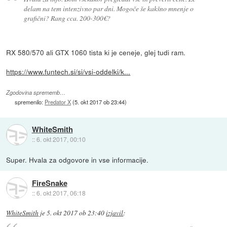
delam na tem intenzivno par dni. Mogoče še kakšno mnenje o
grafični? Rang cca. 200-300€?
RX 580/570 ali GTX 1060 tista ki je ceneje, glej tudi ram.
https://www.funtech.si/si/vsi-oddelki/k...
Zgodovina sprememb…
spremenilo:
Predator X
(
5. okt 2017 ob 23:44
)
WhiteSmith
::
6. okt 2017, 00:10
Super. Hvala za odgovore in vse informacije.
FireSnake
::
6. okt 2017, 06:18
WhiteSmith
je
5. okt 2017 ob 23:40
izjavil
: