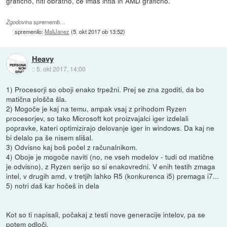
grafično, niti obratno, če imaš intla in AMD grafično.
Zgodovina sprememb…
spremenilo:
MaliJanez
(
5. okt 2017 ob 13:52
)
Heavy
::
5. okt 2017, 14:00
1) Procesorji so oboji enako trpežni. Prej se zna zgoditi, da bo
matična plošča šla.
2) Mogoče je kaj na temu, ampak vsaj z prihodom Ryzen
procesorjev, so tako Microsoft kot proizvajalci iger izdelali
popravke, kateri optimizirajo delovanje iger in windows. Da kaj ne
bi delalo pa še nisem slišal.
3) Odvisno kaj boš počel z računalnikom.
4) Oboje je mogoče naviti (no, ne vseh modelov - tudi od matične
je odvisno), z Ryzen serijo so si enakovredni. V enih testih zmaga
intel, v drugih amd, v tretjih lahko R5 (konkurenca i5) premaga i7...
5) notri daš kar hočeš in dela
Kot so ti napisali, počakaj z testi nove generacije intelov, pa se
potem odloči.