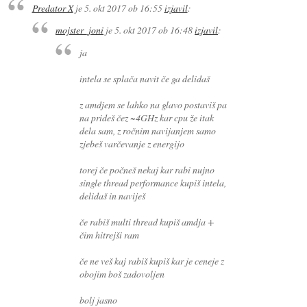
Predator X
je
5. okt 2017 ob 16:55
izjavil
:
mojster_joni
je
5. okt 2017 ob 16:48
izjavil
:
ja
intela se splača navit če ga delidaš
z amdjem se lahko na glavo postaviš pa
na prideš čez ~4GHz kar cpu že itak
dela sam, z ročnim navijanjem samo
zjebeš varčevanje z energijo
torej če počneš nekaj kar rabi nujno
single thread performance kupiš intela,
delidaš in naviješ
če rabiš multi thread kupiš amdja +
čim hitrejši ram
če ne veš kaj rabiš kupiš kar je ceneje z
obojim boš zadovoljen
bolj jasno