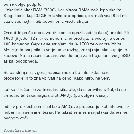
bo še dolgo podprto,
- izkoristiš hiter RAM (3200), ker hitrost RAMa
lepo skalira.
zelo
Stegni se in kupi 32GB in lahko si prepričan, da imaš vsaj 8 let mir.
Jaz s šestnajtimi GB popolnoma vredu shajam.
Omenil bi pa še eno stvar (ki sem jo opazil zadnje čase): model R5
1600 (6 jeder 12 niti) se nenormalno prodaja. Iz včeraj na danes
100 komadov.
Čeprav se strinjam, da je 1700 zelo dobra izbira.
Mene je to osupnilo in verjetno je razlog, zakaj raja tako kupuje to
zadevo. Na ta način ti ostane več denarja za hitrejši ram, večji SSD
ali kaj podobnega.
Se pa strinjam z zgoraj napisanim, da bo Intel izdal nove
procesorje in to zna vplivati na ceno. Kako hitro, ne vem.
Lahko ti rečem le za trenutno situacijo, da si pravilno slišal, da se
trenutno tehtnica nagiba proti AMDju (po dolgem času).
edit: v pretklosti sem imel tako AMDjeve procesorje, kot Intelove - z
nobenimi nisem imel težav. Pa takrat sem še navijal (kar danes ne
počnem več).
Zgodovina sprememb…