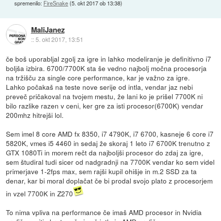
spremenilo:
FireSnake
(
5. okt 2017 ob 13:38
)
MaliJanez
::
5. okt 2017, 13:51
če boš uporabljal zgolj za igre in lahko modeliranje je definitivno i7
boljša izbira. 6700/7700K sta še vedno najbolj močna procesorja
na tržišču za single core performance, kar je važno za igre.
Lahko počakaš na teste nove serije od intla, vendar jaz nebi
preveč pričakoval na tvojem mestu, že lani ko je prišel 7700K ni
bilo razlike razen v ceni, ker gre za isti procesor(6700K) vendar
200mhz hitrejši lol.
Sem imel 8 core AMD fx 8350, i7 4790K, i7 6700, kasneje 6 core i7
5820K, vmes i5 4460 in sedaj že skoraj 1 leto i7 6700K trenutno z
GTX 1080Ti in morem rečt da najboljši procesor do zdaj za igre,
sem študiral tudi sicer od nadgradnji na 7700K vendar ko sem videl
primerjave 1-2fps max, sem rajši kupil ohišje in m.2 SSD za ta
denar, kar bi moral doplačat če bi prodal svojo plato z procesorjem
in vzel 7700K in Z270
To nima vpliva na performance če imaš AMD procesor in Nvidia