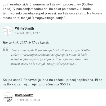
Jutri uradno izide 8. generacija Intelovih procesorjev (Coffee
Lake). V naslednjem tednu dni bo splet poln testov, ki bodo
tehtnico zelo verjetno zopet prevesili na Intelovo stran... Na tvojem
mestu ne bi menjal "zmagovalnega konja".
WhiteSmith
::
4. okt 2017, 17:17
Han
je
4. okt 2017 ob 17:14
izjavil
:
Jutri uradno izide 8. generacija Intelovih procesorjev (Coffee
Lake). V naslednjem tednu dni bo splet poln testov, ki bodo
tehtnico zelo verjetno zopet prevesili na Intelovo stran... Na
tvojem mestu ne bi menjal "zmagovalnega konja".
Kaj pa cena? Ponavadi je le ta na začetku precej napihnjena. Bi se
našlo kaj za moj omejen proračun cca 350 €?
iloveboobz
::
4. okt 2017, 20:08