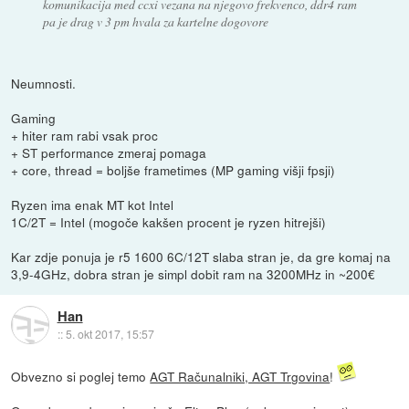
komunikacija med ccxi vezana na njegovo frekvenco, ddr4 ram
pa je drag v 3 pm hvala za kartelne dogovore
Neumnosti.
Gaming
+ hiter ram rabi vsak proc
+ ST performance zmeraj pomaga
+ core, thread = boljše frametimes (MP gaming višji fpsji)
Ryzen ima enak MT kot Intel
1C/2T = Intel (mogoče kakšen procent je ryzen hitrejši)
Kar zdje ponuja je r5 1600 6C/12T slaba stran je, da gre komaj na
3,9-4GHz, dobra stran je simpl dobit ram na 3200MHz in ~200€
Han
::
5. okt 2017, 15:57
Obvezno si poglej temo
AGT Računalniki, AGT Trgovina
!