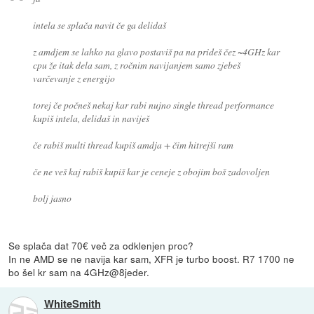
intela se splača navit če ga delidaš
z amdjem se lahko na glavo postaviš pa na prideš čez ~4GHz kar
cpu že itak dela sam, z ročnim navijanjem samo zjebeš
varčevanje z energijo
torej če počneš nekaj kar rabi nujno single thread performance
kupiš intela, delidaš in naviješ
če rabiš multi thread kupiš amdja + čim hitrejši ram
če ne veš kaj rabiš kupiš kar je ceneje z obojim boš zadovoljen
bolj jasno
Se splača dat 70€ več za odklenjen proc?
In ne AMD se ne navija kar sam, XFR je turbo boost. R7 1700 ne
bo šel kr sam na 4GHz@8jeder.
WhiteSmith