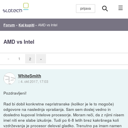
☰
Forum
»
Kaj kupiti
»
AMD vs Intel
AMD vs Intel
«
1
2
»
WhiteSmith
::
4. okt 2017, 17:03
Pozdravljeni!
Rad bi dobil konkretne nepristranske (kolikor je le to mogoče)
odgovore na naslednja vprašanja. Sam sem doslej vedno in
dosledno kupoval Intelove procesorje. Moram reči, da z njimi nisem
imel niti ene slabe izkušnje. Tudi po 6-8 letih brez kakršnega koli
vzdrževanja je procesor deloval gladko. Trenutno pa imam namen