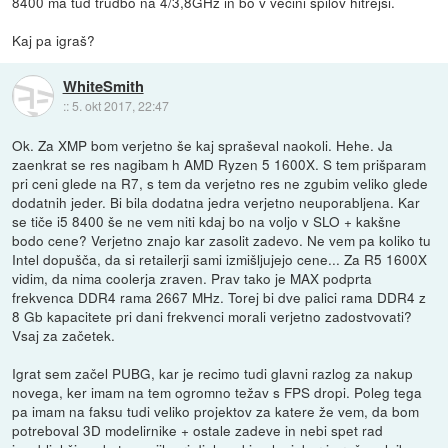
8400 ma tud trudbo na 4/3,8GHz in bo v večini špilov hitrejši.
Kaj pa igraš?
WhiteSmith
::
5. okt 2017, 22:47
Ok. Za XMP bom verjetno še kaj spraševal naokoli. Hehe. Ja
zaenkrat se res nagibam h AMD Ryzen 5 1600X. S tem prišparam
pri ceni glede na R7, s tem da verjetno res ne zgubim veliko glede
dodatnih jeder. Bi bila dodatna jedra verjetno neuporabljena. Kar
se tiče i5 8400 še ne vem niti kdaj bo na voljo v SLO + kakšne
bodo cene? Verjetno znajo kar zasolit zadevo. Ne vem pa koliko tu
Intel dopušča, da si retailerji sami izmišljujejo cene... Za R5 1600X
vidim, da nima coolerja zraven. Prav tako je MAX podprta
frekvenca DDR4 rama 2667 MHz. Torej bi dve palici rama DDR4 z
8 Gb kapacitete pri dani frekvenci morali verjetno zadostvovati?
Vsaj za začetek.
Igrat sem začel PUBG, kar je recimo tudi glavni razlog za nakup
novega, ker imam na tem ogromno težav s FPS dropi. Poleg tega
pa imam na faksu tudi veliko projektov za katere že vem, da bom
potreboval 3D modelirnike + ostale zadeve in nebi spet rad