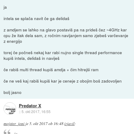
ja
intela se splača navit če ga delidaš
z amdjem se lahko na glavo postaviš pa na prideš čez ~4GHz kar
cpu že itak dela sam, z ročnim navijanjem samo zjebeš varčevanje
z energijo
torej če počneš nekaj kar rabi nujno single thread performance
kupiš intela, delidaš in naviješ
če rabiš multi thread kupiš amdja + čim hitrejši ram
če ne veš kaj rabiš kupiš kar je ceneje z obojim boš zadovoljen
bolj jasno
Predator X
::
5. okt 2017, 16:55
mojster_joni
je
5. okt 2017 ob 16:48
izjavil
:
ja