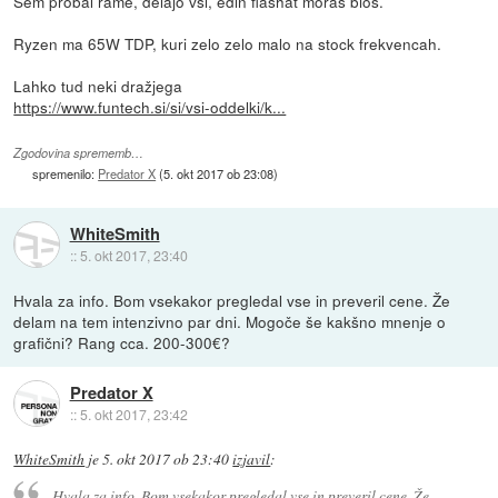
Sem probal rame, delajo vsi, edin flashat moraš bios.
Ryzen ma 65W TDP, kuri zelo zelo malo na stock frekvencah.
Lahko tud neki dražjega
https://www.funtech.si/si/vsi-oddelki/k...
Zgodovina sprememb…
spremenilo:
Predator X
(
5. okt 2017 ob 23:08
)
WhiteSmith
::
5. okt 2017, 23:40
Hvala za info. Bom vsekakor pregledal vse in preveril cene. Že
delam na tem intenzivno par dni. Mogoče še kakšno mnenje o
grafični? Rang cca. 200-300€?
Predator X
::
5. okt 2017, 23:42
WhiteSmith
je
5. okt 2017 ob 23:40
izjavil
:
Hvala za info. Bom vsekakor pregledal vse in preveril cene. Že