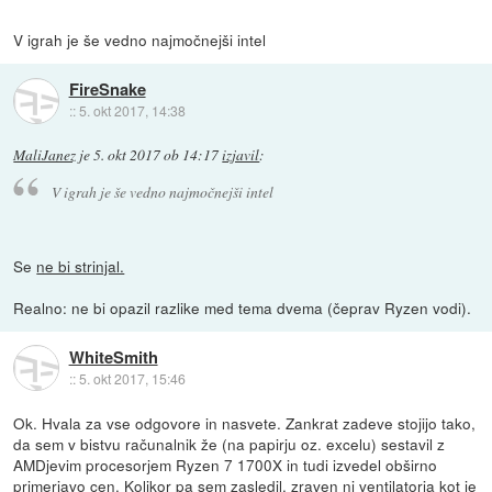
V igrah je še vedno najmočnejši intel
FireSnake
::
5. okt 2017, 14:38
MaliJanez
je
5. okt 2017 ob 14:17
izjavil
:
V igrah je še vedno najmočnejši intel
Se
ne bi strinjal.
Realno: ne bi opazil razlike med tema dvema (čeprav Ryzen vodi).
WhiteSmith
::
5. okt 2017, 15:46
Ok. Hvala za vse odgovore in nasvete. Zankrat zadeve stojijo tako,
da sem v bistvu računalnik že (na papirju oz. excelu) sestavil z
AMDjevim procesorjem Ryzen 7 1700X in tudi izvedel obširno
primerjavo cen. Kolikor pa sem zasledil, zraven ni ventilatorja kot je