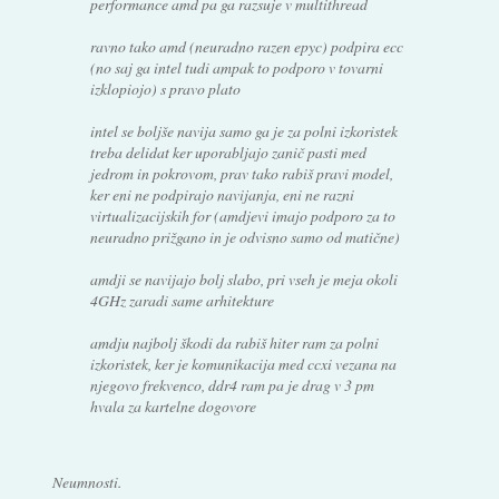
performance amd pa ga razsuje v multithread
ravno tako amd (neuradno razen epyc) podpira ecc
(no saj ga intel tudi ampak to podporo v tovarni
izklopiojo) s pravo plato
intel se boljše navija samo ga je za polni izkoristek
treba delidat ker uporabljajo zanič pasti med
jedrom in pokrovom, prav tako rabiš pravi model,
ker eni ne podpirajo navijanja, eni ne razni
virtualizacijskih for (amdjevi imajo podporo za to
neuradno prižgano in je odvisno samo od matične)
amdji se navijajo bolj slabo, pri vseh je meja okoli
4GHz zaradi same arhitekture
amdju najbolj škodi da rabiš hiter ram za polni
izkoristek, ker je komunikacija med ccxi vezana na
njegovo frekvenco, ddr4 ram pa je drag v 3 pm
hvala za kartelne dogovore
Neumnosti.