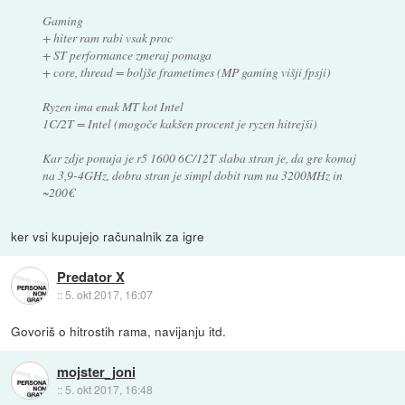
Gaming
+ hiter ram rabi vsak proc
+ ST performance zmeraj pomaga
+ core, thread = boljše frametimes (MP gaming višji fpsji)
Ryzen ima enak MT kot Intel
1C/2T = Intel (mogoče kakšen procent je ryzen hitrejši)
Kar zdje ponuja je r5 1600 6C/12T slaba stran je, da gre komaj
na 3,9-4GHz, dobra stran je simpl dobit ram na 3200MHz in
~200€
ker vsi kupujejo računalnik za igre
Predator X
::
5. okt 2017, 16:07
Govoriš o hitrostih rama, navijanju itd.
mojster_joni
::
5. okt 2017, 16:48