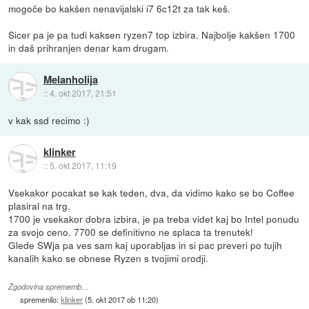
mogoče bo kakšen nenavijalski i7 6c12t za tak keš.
Sicer pa je pa tudi kaksen ryzen7 top izbira. Najbolje kakšen 1700
in daš prihranjen denar kam drugam.
Melanholija
::
4. okt 2017, 21:51
v kak ssd recimo :)
klinker
::
5. okt 2017, 11:19
Vsekakor pocakat se kak teden, dva, da vidimo kako se bo Coffee
plasiral na trg.
1700 je vsekakor dobra izbira, je pa treba videt kaj bo Intel ponudu
za svojo ceno. 7700 se definitivno ne splaca ta trenutek!
Glede SWja pa ves sam kaj uporabljas in si pac preveri po tujih
kanalih kako se obnese Ryzen s tvojimi orodji.
Zgodovina sprememb…
spremenilo:
klinker
(
5. okt 2017 ob 11:20
)