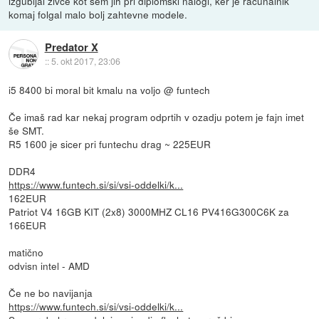
izgubljal živce kot sem jih pri diplomski nalogi, ker je računalnik
komaj folgal malo bolj zahtevne modele.
Predator X
::
5. okt 2017, 23:06
i5 8400 bi moral bit kmalu na voljo @ funtech
Če imaš rad kar nekaj program odprtih v ozadju potem je fajn imet
še SMT.
R5 1600 je sicer pri funtechu drag ~ 225EUR
DDR4
https://www.funtech.si/si/vsi-oddelki/k...
162EUR
Patriot V4 16GB KIT (2x8) 3000MHZ CL16 PV416G300C6K za
166EUR
matično
odvisn intel - AMD
Če ne bo navijanja
https://www.funtech.si/si/vsi-oddelki/k...