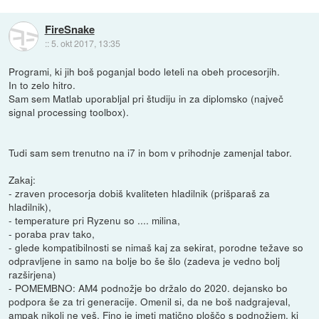
FireSnake
::
5. okt 2017, 13:35
Programi, ki jih boš poganjal bodo leteli na obeh procesorjih.
In to zelo hitro.
Sam sem Matlab uporabljal pri študiju in za diplomsko (največ
signal processing toolbox).
Tudi sam sem trenutno na i7 in bom v prihodnje zamenjal tabor.
Zakaj:
- zraven procesorja dobiš kvaliteten hladilnik (prišparaš za
hladilnik),
- temperature pri Ryzenu so .... milina,
- poraba prav tako,
- glede kompatibilnosti se nimaš kaj za sekirat, porodne težave so
odpravljene in samo na bolje bo še šlo (zadeva je vedno bolj
razširjena)
- POMEMBNO: AM4 podnožje bo držalo do 2020. dejansko bo
podpora še za tri generacije. Omenil si, da ne boš nadgrajeval,
ampak nikoli ne veš. Fino je imeti matično ploščo s podnožjem, ki