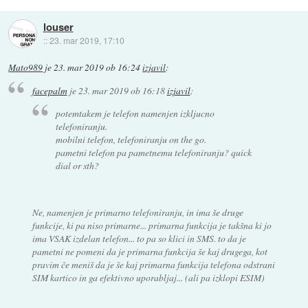
louser
::
23. mar 2019, 17:10
Mato989
je
23. mar 2019 ob 16:24
izjavil
:
facepalm
je
23. mar 2019 ob 16:18
izjavil
:
potemtakem je telefon namenjen izkljucno
telefoniranju.
mobilni telefon, telefoniranju on the go.
pametni telefon pa pametnemu telefoniranju? quick
dial or sth?
Ne, namenjen je primarno telefoniranju, in ima še druge
funkcije, ki pa niso primarne... primarna funkcija je takšna ki jo
ima VSAK izdelan telefon... to pa so klici in SMS. to da je
pametni ne pomeni da je primarna funkcija še kaj drugega, kot
pravim če meniš da je še kaj primarna funkcija telefona odstrani
SIM kartico in ga efektivno uporabljaj... (ali pa izklopi ESIM)