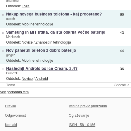
ananchel
Oddelek:
Loža
»
Nakup novega business telefona - kaj preostane?
60
cuxoh
Oddelek:
Mobilne tehnologije
»
Samsung in MIT trdita, da sta odkrila večne baterije
43
McHusch
Oddelek:
Novice
/
Znanost in tehnologija
»
Nov pametni telefon z dobro baterijo
44
ginger
Oddelek:
Mobilne tehnologije
»
Naslednji Android bo Ice Cream, 2.4?
36
PrimozR
Oddelek:
Novice
/
Android
Tema
Sporočila
Več podobnih tem
Pravila
Večina pravic pridržanih
Odgovornost
Oglaševanje
Kontakt
ISSN 1581-0186