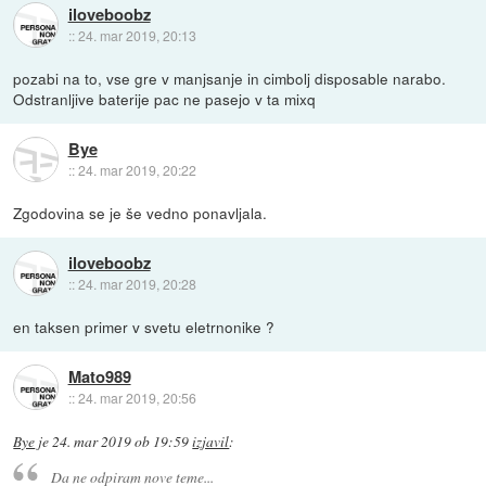
iloveboobz
::
24. mar 2019, 20:13
pozabi na to, vse gre v manjsanje in cimbolj disposable narabo.
Odstranljive baterije pac ne pasejo v ta mixq
Bye
::
24. mar 2019, 20:22
Zgodovina se je še vedno ponavljala.
iloveboobz
::
24. mar 2019, 20:28
en taksen primer v svetu eletrnonike ?
Mato989
::
24. mar 2019, 20:56
Bye
je
24. mar 2019 ob 19:59
izjavil
:
Da ne odpiram nove teme...