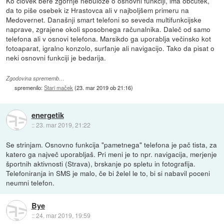
Ko človek bere zgornje nebuloze o osnovni funkciji, ima občutek,
da to piše osebek iz Hrastovca ali v najboljšem primeru na
Medovernet. Današnji smart telefoni so seveda multifunkcijske
naprave, zgrajene okoli sposobnega računalnika. Daleč od samo
telefona ali v osnovi telefona. Marsikdo ga uporablja večinsko kot
fotoaparat, igralno konzolo, surfanje ali navigacijo. Tako da pisat o
neki osnovni funkciji je bedarija.
Zgodovina sprememb…
spremenilo:
Stari maček
(
23. mar 2019 ob 21:16
)
energetik
::
23. mar 2019, 21:22
Se strinjam. Osnovno funkcija "pametnega" telefona je pač tista, za
katero ga največ uporabljaš. Pri meni je to npr. navigacija, merjenje
športnih aktivnosti (Strava), brskanje po spletu in fotografija.
Telefoniranja in SMS je malo, če bi želel le to, bi si nabavil poceni
neumni telefon.
Bye
::
24. mar 2019, 19:59