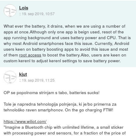
Lois
::
19. sep 2019, 10:57
What ever the battery, it drains, when we are using a number of
apps at once.Although only one app is beign used, resot of the
app running background and uses battery power and CPU. That is
why most Android smartphones face this issue. Currently, Android
users keen on battery boosting apps to avoid this issue and most
of them
root access
to boost the battery.Also, users are keen on
custom kerenl to adjust kerenl settings to save battery power.
kjut
::
19. sep 2019, 11:25
OP se popolnoma strinjam s tabo, batteries sucks!
Tole je napredna tehnologija polnjenja, ki je/bo primerna za
tehnološko raven smartphonov. On the go charging FTW!
https://www.wiliot.com/
"Imagine a Bluetooth chip with unlimited lifetime, a small sticker
with processing power and sensors, for a fraction of the price of