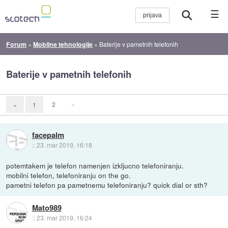
☰
Forum
»
Mobilne tehnologije
»
Baterije v pametnih telefonih
Baterije v pametnih telefonih
2
»
«
1
facepalm
::
23. mar 2019, 16:18
potemtakem je telefon namenjen izkljucno telefoniranju.
mobilni telefon, telefoniranju on the go.
pametni telefon pa pametnemu telefoniranju? quick dial or sth?
Mato989
::
23. mar 2019, 16:24