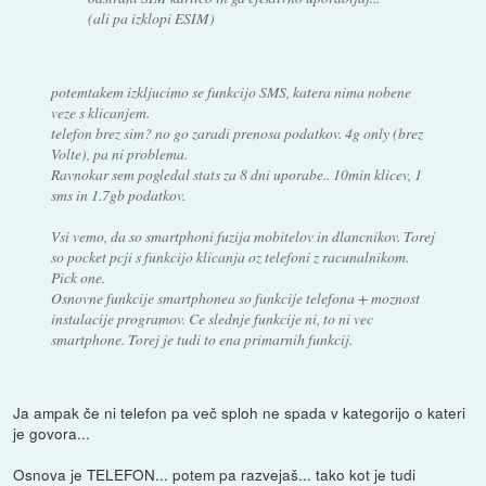
(ali pa izklopi ESIM)
potemtakem izkljucimo se funkcijo SMS, katera nima nobene
veze s klicanjem.
telefon brez sim? no go zaradi prenosa podatkov. 4g only (brez
Volte), pa ni problema.
Ravnokar sem pogledal stats za 8 dni uporabe.. 10min klicev, 1
sms in 1.7gb podatkov.
Vsi vemo, da so smartphoni fuzija mobitelov in dlancnikov. Torej
so pocket pcji s funkcijo klicanja oz telefoni z racunalnikom.
Pick one.
Osnovne funkcije smartphonea so funkcije telefona + moznost
instalacije programov. Ce slednje funkcije ni, to ni vec
smartphone. Torej je tudi to ena primarnih funkcij.
Ja ampak če ni telefon pa več sploh ne spada v kategorijo o kateri
je govora...
Osnova je TELEFON... potem pa razvejaš... tako kot je tudi