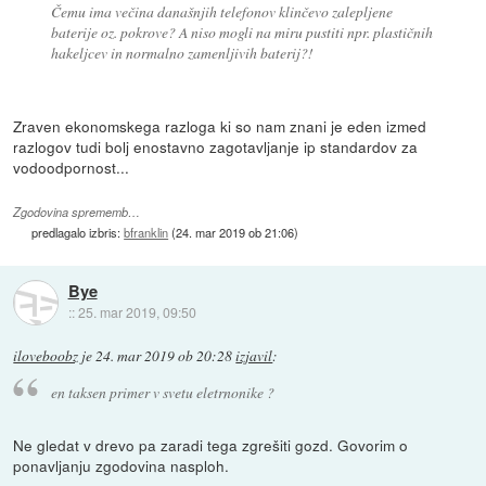
Čemu ima večina današnjih telefonov klinčevo zalepljene
baterije oz. pokrove? A niso mogli na miru pustiti npr. plastičnih
hakeljcev in normalno zamenljivih baterij?!
Zraven ekonomskega razloga ki so nam znani je eden izmed
razlogov tudi bolj enostavno zagotavljanje ip standardov za
vodoodpornost...
Zgodovina sprememb…
predlagalo izbris:
bfranklin
(
24. mar 2019 ob 21:06
)
Bye
::
25. mar 2019, 09:50
iloveboobz
je
24. mar 2019 ob 20:28
izjavil
:
en taksen primer v svetu eletrnonike ?
Ne gledat v drevo pa zaradi tega zgrešiti gozd. Govorim o
ponavljanju zgodovina nasploh.