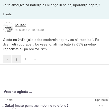
Je to škodljivo za baterijo ali ni brige in se naj uporablja naprej?
Hvala.
louser
::
25. sep 2019, 16:30
Glede na življenjsko dobo modernih naprav se ni treba bati. Po
dveh letih uporabe ti bo vseeno, ali ima baterija 65% prvotne
kapacitete ali pa recimo 72%
2
»
«
1
Vredno ogleda ...
Tema
Sporočila
»
Zakaj imate pametne mobilne telefone?
152