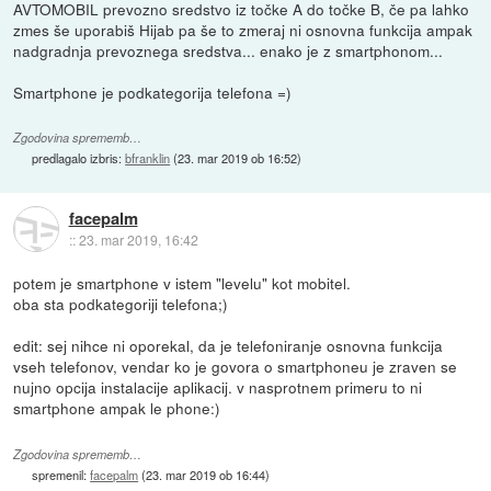
AVTOMOBIL prevozno sredstvo iz točke A do točke B, če pa lahko
zmes še uporabiš Hijab pa še to zmeraj ni osnovna funkcija ampak
nadgradnja prevoznega sredstva... enako je z smartphonom...
Smartphone je podkategorija telefona =)
Zgodovina sprememb…
predlagalo izbris:
bfranklin
(
23. mar 2019 ob 16:52
)
facepalm
::
23. mar 2019, 16:42
potem je smartphone v istem "levelu" kot mobitel.
oba sta podkategoriji telefona;)
edit: sej nihce ni oporekal, da je telefoniranje osnovna funkcija
vseh telefonov, vendar ko je govora o smartphoneu je zraven se
nujno opcija instalacije aplikacij. v nasprotnem primeru to ni
smartphone ampak le phone:)
Zgodovina sprememb…
spremenil:
facepalm
(
23. mar 2019 ob 16:44
)