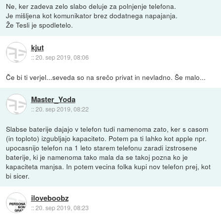
Ne, ker zadeva zelo slabo deluje za polnjenje telefona.
Je mišljena kot komunikator brez dodatnega napajanja.
Že Tesli je spodletelo.
kjut
::
20. sep 2019, 08:06
Če bi ti verjel...seveda so na srečo privat in nevladno. Še malo...
Master_Yoda
::
20. sep 2019, 08:22
Slabse baterije dajajo v telefon tudi namenoma zato, ker s casom
(in toploto) izgubljajo kapaciteto. Potem pa ti lahko kot apple npr.
upocasnijo telefon na 1 leto starem telefonu zaradi izstrosene
baterije, ki je namenoma tako mala da se takoj pozna ko je
kapaciteta manjsa. In potem vecina folka kupi nov telefon prej, kot
bi sicer.
iloveboobz
::
20. sep 2019, 08:23