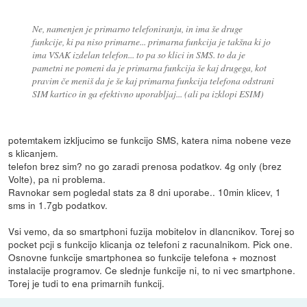
Ne, namenjen je primarno telefoniranju, in ima še druge
funkcije, ki pa niso primarne... primarna funkcija je takšna ki jo
ima VSAK izdelan telefon... to pa so klici in SMS. to da je
pametni ne pomeni da je primarna funkcija še kaj drugega, kot
pravim če meniš da je še kaj primarna funkcija telefona odstrani
SIM kartico in ga efektivno uporabljaj... (ali pa izklopi ESIM)
potemtakem izkljucimo se funkcijo SMS, katera nima nobene veze
s klicanjem.
telefon brez sim? no go zaradi prenosa podatkov. 4g only (brez
Volte), pa ni problema.
Ravnokar sem pogledal stats za 8 dni uporabe.. 10min klicev, 1
sms in 1.7gb podatkov.
Vsi vemo, da so smartphoni fuzija mobitelov in dlancnikov. Torej so
pocket pcji s funkcijo klicanja oz telefoni z racunalnikom. Pick one.
Osnovne funkcije smartphonea so funkcije telefona + moznost
instalacije programov. Ce slednje funkcije ni, to ni vec smartphone.
Torej je tudi to ena primarnih funkcij.