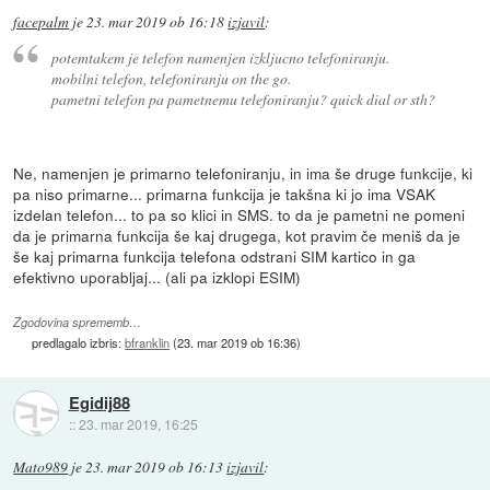
facepalm
je
23. mar 2019 ob 16:18
izjavil
:
potemtakem je telefon namenjen izkljucno telefoniranju.
mobilni telefon, telefoniranju on the go.
pametni telefon pa pametnemu telefoniranju? quick dial or sth?
Ne, namenjen je primarno telefoniranju, in ima še druge funkcije, ki
pa niso primarne... primarna funkcija je takšna ki jo ima VSAK
izdelan telefon... to pa so klici in SMS. to da je pametni ne pomeni
da je primarna funkcija še kaj drugega, kot pravim če meniš da je
še kaj primarna funkcija telefona odstrani SIM kartico in ga
efektivno uporabljaj... (ali pa izklopi ESIM)
Zgodovina sprememb…
predlagalo izbris:
bfranklin
(
23. mar 2019 ob 16:36
)
Egidij88
::
23. mar 2019, 16:25
Mato989
je
23. mar 2019 ob 16:13
izjavil
: