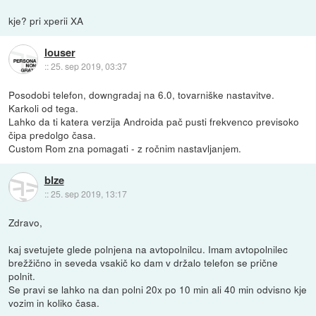
kje? pri xperii XA
louser
::
25. sep 2019, 03:37
Posodobi telefon, downgradaj na 6.0, tovarniške nastavitve.
Karkoli od tega.
Lahko da ti katera verzija Androida pač pusti frekvenco previsoko
čipa predolgo časa.
Custom Rom zna pomagati - z ročnim nastavljanjem.
blze
::
25. sep 2019, 13:17
Zdravo,
kaj svetujete glede polnjena na avtopolnilcu. Imam avtopolnilec
brežžično in seveda vsakič ko dam v držalo telefon se prične
polnit.
Se pravi se lahko na dan polni 20x po 10 min ali 40 min odvisno kje
vozim in koliko časa.