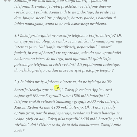
Zanimajo me vaša mnenja do stanja baterij v pametnih
telefonih. Trenutno je treba praktično vse telefone dnevno
(preko noči) polniti. Komu tudi to ne zadostuje, da pride čez
dan. Imamo sicer hitro polnjenje, battery packe, s katerimi si
lahko pomagamo, samo to ne reši osnovnega problema.
1.) Zakaj proizvajalci ne naredijo telefona z boljšo baterijo? Ok,
omejuje jih tehnologija, vendar se mi zdi, kot da nimajo pravega
interesa za to. Nabijanje specifikacij, nepotrebnih "smart"
funkcij, in razvoj baterij gre vzporedno, tako da smo uporabniki
na koncu na istem. Je na trgu, med uporabniki sploh želja,
potreba po telefonu, ki zdrži več dni? Ali popolnoma zadostuje,
da nekako pridejo čez dan in zvečer spet priklopijo telefon?
2.) Je lahko proizvajalcem v interesu, da ne izdelajo boljše
baterije (teorija zarote
)? Zakaj je recimo Apple v svoj
najnovejši iPhone 8 vgradil samo 1800 mAh baterijo? V
telefone enakih velikosti Samsung vgrajuje 3000 mAh baterije,
Xiaomi Redmi 4x ima 4100 mAh baterijo. Ok, iPhone je bolj
optimiziran, porabi manj energije, vendar na koncu baterija še
vedno zdrži en dan. Zakaj niso vgradili 3600 mAh baterije, pa bi
zdržala 2 dni? Očitno se da, če to dela konkurenca. Zakaj Apple
noče?