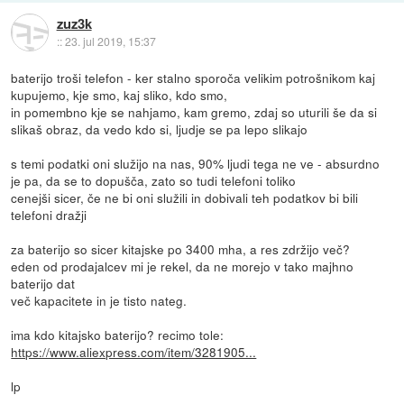
zuz3k
::
23. jul 2019, 15:37
baterijo troši telefon - ker stalno sporoča velikim potrošnikom kaj
kupujemo, kje smo, kaj sliko, kdo smo,
in pomembno kje se nahjamo, kam gremo, zdaj so uturili še da si
slikaš obraz, da vedo kdo si, ljudje se pa lepo slikajo
s temi podatki oni služijo na nas, 90% ljudi tega ne ve - absurdno
je pa, da se to dopušča, zato so tudi telefoni toliko
cenejši sicer, če ne bi oni služili in dobivali teh podatkov bi bili
telefoni dražji
za baterijo so sicer kitajske po 3400 mha, a res zdržijo več?
eden od prodajalcev mi je rekel, da ne morejo v tako majhno
baterijo dat
več kapacitete in je tisto nateg.
ima kdo kitajsko baterijo? recimo tole:
https://www.aliexpress.com/item/3281905...
lp