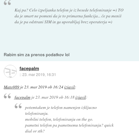
Kaj pa? Celo izpeljanka telefon je iz besede telefoniranje =) TO
da je smart ne pomeni da je to primarna funkcija... če pa meniš
da je pa odstrani SIM in ga uporabljaj brez operaterja =)
Rabim sim za prenos podatkov lol
facepalm
::
23. mar 2019, 16:31
Mato989
je
23. mar 2019 ob 16:24
izjavil
:
facepalm
je
23. mar 2019 ob 16:18
izjavil
:
potemtakem je telefon namenjen izkljucno
telefoniranju.
mobilni telefon, telefoniranju on the go.
pametni telefon pa pametnemu telefoniranju? quick
dial or sth?