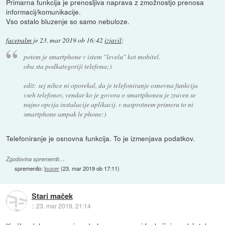
Primarna funkcija je prenosljiva naprava z zmožnostjo prenosa
informacij/komunikacije.
Vso ostalo bluzenje so samo nebuloze.
facepalm
je
23. mar 2019 ob 16:42
izjavil
:
potem je smartphone v istem "levelu" kot mobitel.
oba sta podkategoriji telefona;)
edit: sej nihce ni oporekal, da je telefoniranje osnovna funkcija
vseh telefonov, vendar ko je govora o smartphoneu je zraven se
nujno opcija instalacije aplikacij. v nasprotnem primeru to ni
smartphone ampak le phone:)
Telefoniranje je osnovna funkcija. To je izmenjava podatkov.
Zgodovina sprememb…
spremenilo:
louser
(
23. mar 2019 ob 17:11
)
Stari maček
::
23. mar 2019, 21:14