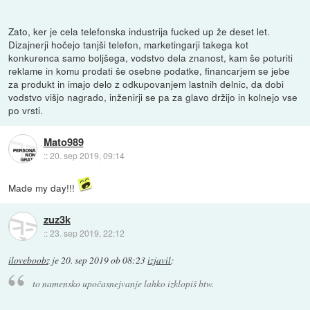
Zato, ker je cela telefonska industrija fucked up že deset let.
Dizajnerji hočejo tanjši telefon, marketingarji takega kot
konkurenca samo boljšega, vodstvo dela znanost, kam še poturiti
reklame in komu prodati še osebne podatke, financarjem se jebe
za produkt in imajo delo z odkupovanjem lastnih delnic, da dobi
vodstvo višjo nagrado, inženirji se pa za glavo držijo in kolnejo vse
po vrsti.
Mato989
::
20. sep 2019, 09:14
Made my day!!!
zuz3k
::
23. sep 2019, 22:12
iloveboobz
je
20. sep 2019 ob 08:23
izjavil
:
to namensko upočasnejvanje lahko izklopiš btw.