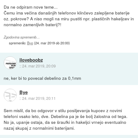
Da ne odpiram nove teme...
Čemu ima večina današnjih telefonov klinčevo zalepljene baterije
oz. pokrove? A niso mogli na miru pustiti npr. plastičnih hakeljcev in
normalno zamenljivih baterij?!
Zgodovina sprememb…
spremenilo:
Bye
(
24. mar 2019 ob 20:00
)
iloveboobz
::
24. mar 2019, 20:09
ne, ker bi to povecal debelino za 0,1mm
Bye
::
24. mar 2019, 20:11
Sem mislil, da bo odgovor v stilu posiljevanja kupcev z novimi
telefoni vsako leto, dve. Debelina pa je še bolj žalostna od tega.
No ja, upanje ostaja, da se šraufki in hakeljci vrnejo eventualno
nazaj skupaj z normalnimi baterijami.