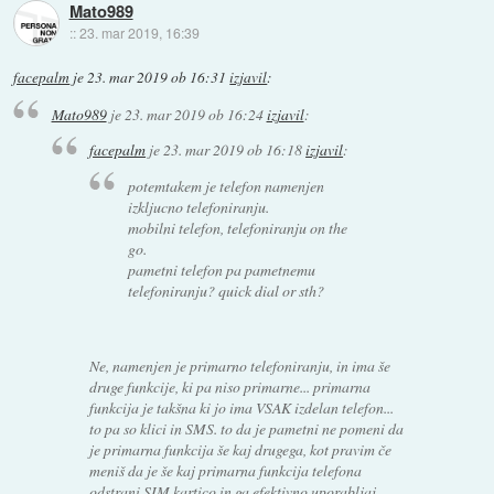
Mato989
::
23. mar 2019, 16:39
facepalm
je
23. mar 2019 ob 16:31
izjavil
:
Mato989
je
23. mar 2019 ob 16:24
izjavil
:
facepalm
je
23. mar 2019 ob 16:18
izjavil
:
potemtakem je telefon namenjen
izkljucno telefoniranju.
mobilni telefon, telefoniranju on the
go.
pametni telefon pa pametnemu
telefoniranju? quick dial or sth?
Ne, namenjen je primarno telefoniranju, in ima še
druge funkcije, ki pa niso primarne... primarna
funkcija je takšna ki jo ima VSAK izdelan telefon...
to pa so klici in SMS. to da je pametni ne pomeni da
je primarna funkcija še kaj drugega, kot pravim če
meniš da je še kaj primarna funkcija telefona
odstrani SIM kartico in ga efektivno uporabljaj...