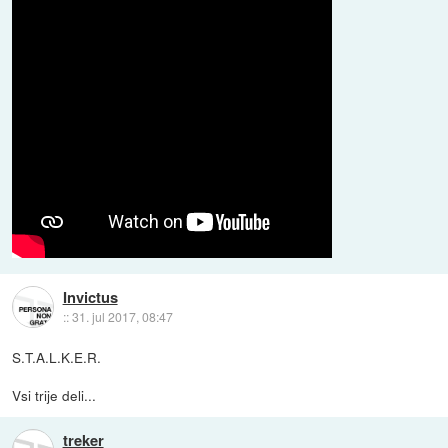
Invictus
::
31. jul 2017, 08:47
S.T.A.L.K.E.R.
Vsi trije deli...
treker