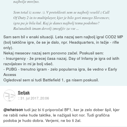
najbolje mrežno.
Sem total iz scene :). V preteklosti sem se najbolj veselil z Call
Of Duty 2 in to multiplayer, kjer je bilo gori mnogo Slovencev,
igra pa je bila kul. Kaj je danes najbolj temu podobno?
Računalnik imam dovolj zmogljiv za vse ...
Sam sem bil v enaki situaciji. Leta nazaj sem najbolj igral COD2 MP
(bolj taktične igre, če se je dalo, npr. Headquarters, in težje - rifle
only).
Nekaj mesecev nazaj sem ponovno začel. Poskusil sem:
- Insurgency - že precej časa nazaj. Day of Infamy je igra od istih
razvijalcev in mi je bolj všeč.
- PUBG - trenutno igram - zelo popularna igra, še vedno v Early
Access
Ogledoval sem si tudi Battlefield 1, ga nisem poskusil.
Seljak
::
31. jul 2017, 20:06
tudi jaz bi ti priporočal BF1, ker je zelo dober špil, kjer
@whatson
ne rabiš neke hude taktike, le nažigaš kot nor. Tudi grafična
podoba je hudo dobra. Verjemi, ne bo ti žal.