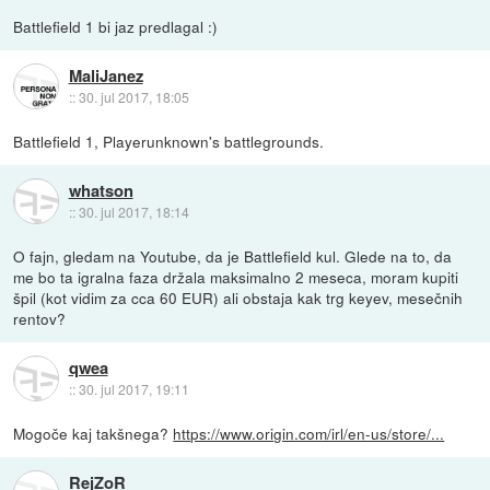
Battlefield 1 bi jaz predlagal :)
MaliJanez
::
30. jul 2017, 18:05
Battlefield 1, Playerunknown's battlegrounds.
whatson
::
30. jul 2017, 18:14
O fajn, gledam na Youtube, da je Battlefield kul. Glede na to, da
me bo ta igralna faza držala maksimalno 2 meseca, moram kupiti
špil (kot vidim za cca 60 EUR) ali obstaja kak trg keyev, mesečnih
rentov?
qwea
::
30. jul 2017, 19:11
Mogoče kaj takšnega?
https://www.origin.com/irl/en-us/store/...
RejZoR