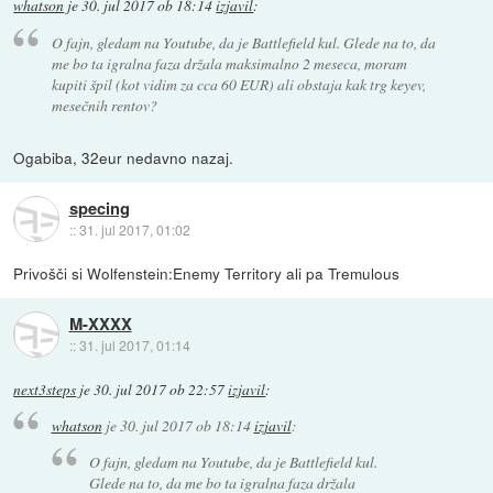
whatson
je
30. jul 2017 ob 18:14
izjavil
:
O fajn, gledam na Youtube, da je Battlefield kul. Glede na to, da
me bo ta igralna faza držala maksimalno 2 meseca, moram
kupiti špil (kot vidim za cca 60 EUR) ali obstaja kak trg keyev,
mesečnih rentov?
Ogabiba, 32eur nedavno nazaj.
specing
::
31. jul 2017, 01:02
Privošči si Wolfenstein:Enemy Territory ali pa Tremulous
M-XXXX
::
31. jul 2017, 01:14
next3steps
je
30. jul 2017 ob 22:57
izjavil
:
whatson
je
30. jul 2017 ob 18:14
izjavil
:
O fajn, gledam na Youtube, da je Battlefield kul.
Glede na to, da me bo ta igralna faza držala