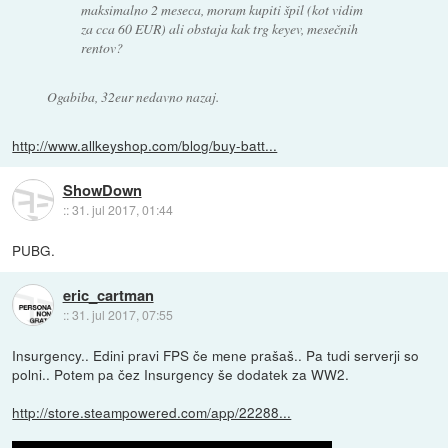
maksimalno 2 meseca, moram kupiti špil (kot vidim
za cca 60 EUR) ali obstaja kak trg keyev, mesečnih
rentov?
Ogabiba, 32eur nedavno nazaj.
http://www.allkeyshop.com/blog/buy-batt...
ShowDown
::
31. jul 2017, 01:44
PUBG.
eric_cartman
::
31. jul 2017, 07:55
Insurgency.. Edini pravi FPS če mene prašaš.. Pa tudi serverji so
polni.. Potem pa čez Insurgency še dodatek za WW2.
http://store.steampowered.com/app/22288...