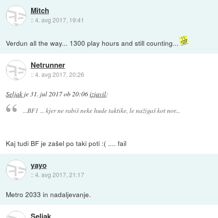
Mitch
::
4. avg 2017, 19:41
Verdun all the way... 1300 play hours and still counting...
Netrunner
::
4. avg 2017, 20:26
Seljak
je
31. jul 2017 ob 20:06
izjavil
:
...BF1 ... kjer ne rabiš neke hude taktike, le nažigaš kot nor...
Kaj tudi BF je zašel po taki poti :( .... fail
yayo
::
4. avg 2017, 21:17
Metro 2033 in nadaljevanje.
Seljak