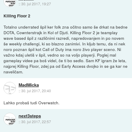
::
30. jul 2017, 19:27
Killing Floor 2
Totalno underrated špil ker folk zna očitno samo še drkat na bedne
DOTA, Cownterstrajk in Kol of Djuti. Killing Floor 2 je teamplay
wave based špil z različnimi razredi, napredovanjem in po novem
še weekly challengi, ki so blazno zanimivi. In kljub temu, da ni nek
noro poznan špil kot Call of Duty ima noro živo player sceno. Ni
važno kdaj uletiš v špil, vedno so na voljo playerji. Poglej mal
gameplay videe pa boš videl, če ti bo sedlo. Sam KF igram že leta,
najprej Killing Floor, zdej pa od Early Access dvojko in se ga kar ne
naveličam.
MadMicka
::
30. jul 2017, 20:40
Lahko probaš tudi Overwatch.
next3steps
::
30. jul 2017, 22:57