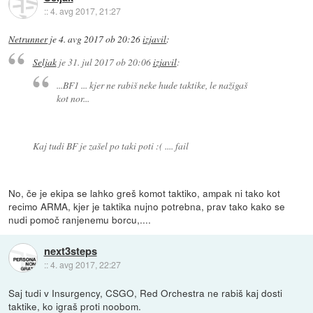
::
4. avg 2017, 21:27
Netrunner
je
4. avg 2017 ob 20:26
izjavil
:
Seljak
je
31. jul 2017 ob 20:06
izjavil
:
...BF1 ... kjer ne rabiš neke hude taktike, le nažigaš
kot nor...
Kaj tudi BF je zašel po taki poti :( .... fail
No, če je ekipa se lahko greš komot taktiko, ampak ni tako kot
recimo ARMA, kjer je taktika nujno potrebna, prav tako kako se
nudi pomoč ranjenemu borcu,....
next3steps
::
4. avg 2017, 22:27
Saj tudi v Insurgency, CSGO, Red Orchestra ne rabiš kaj dosti
taktike, ko igraš proti noobom.