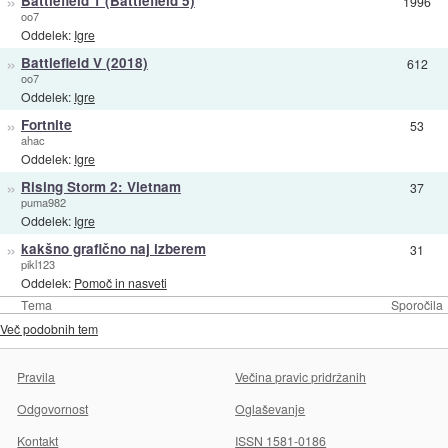
»
Battlefield 1 (Battlefield 5)
1996
oo7
Oddelek:
Igre
»
Battlefield V (2018)
612
oo7
Oddelek:
Igre
»
Fortnite
53
ahac
Oddelek:
Igre
»
Rising Storm 2: Vietnam
37
puma982
Oddelek:
Igre
»
kakšno grafično naj izberem
31
pikl123
Oddelek:
Pomoč in nasveti
Tema
Sporočila
Več podobnih tem
Pravila
Večina pravic pridržanih
Odgovornost
Oglaševanje
Kontakt
ISSN 1581-0186