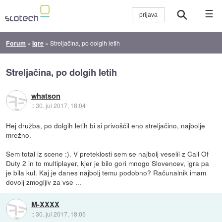
☰
Forum
»
Igre
»
Streljačina, po dolgih letih
Streljačina, po dolgih letih
whatson
::
30. jul 2017, 18:04
Hej družba, po dolgih letih bi si privoščil eno streljačino, najbolje
mrežno.
Sem total iz scene :). V preteklosti sem se najbolj veselil z Call Of
Duty 2 in to multiplayer, kjer je bilo gori mnogo Slovencev, igra pa
je bila kul. Kaj je danes najbolj temu podobno? Računalnik imam
dovolj zmogljiv za vse ...
M-XXXX
::
30. jul 2017, 18:05