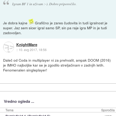
Igram BF 1 in uživam :-). Dobro priporočilo.
Je dobra kajne
Grafično je zares čudovita in tudi igralnost je
super. Jaz sem sicer igral samo SP, sin pa raje igra MP in je tudi
zadovoljen.
KnightMare
::
10. avg 2017, 18:56
Daleč od Coda in multiplayer ni za prehvalit, ampak DOOM (2016)
je IMHO najboljše kar se je zgodilo streljačinam v zadnjih letih.
Fenomenalen singleplayer!
Vredno ogleda ...
Tema
Sporočila