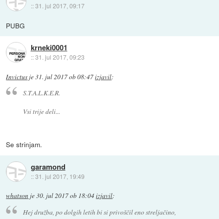
::
31. jul 2017, 09:17
PUBG
krneki0001
::
31. jul 2017, 09:23
Invictus
je
31. jul 2017 ob 08:47
izjavil
:
S.T.A.L.K.E.R.
Vsi trije deli...
Se strinjam.
garamond
::
31. jul 2017, 19:49
whatson
je
30. jul 2017 ob 18:04
izjavil
:
Hej družba, po dolgih letih bi si privoščil eno streljačino,