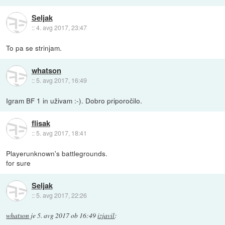
Seljak
::
4. avg 2017, 23:47
To pa se strinjam.
whatson
::
5. avg 2017, 16:49
Igram BF 1 in uživam :-). Dobro priporočilo.
flisak
::
5. avg 2017, 18:41
Playerunknown's battlegrounds.
for sure
Seljak
::
5. avg 2017, 22:26
whatson
je
5. avg 2017 ob 16:49
izjavil
: