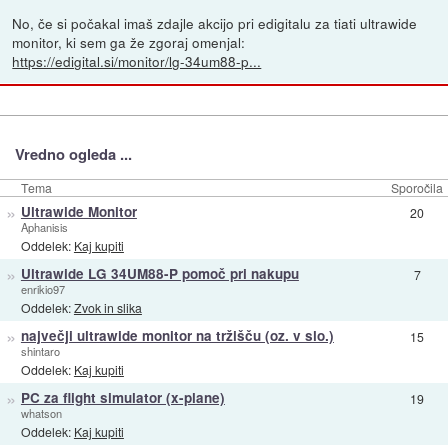
No, če si počakal imaš zdajle akcijo pri edigitalu za tiati ultrawide
monitor, ki sem ga že zgoraj omenjal:
https://edigital.si/monitor/lg-34um88-p...
Vredno ogleda ...
Tema
Sporočila
»
Ultrawide Monitor
20
Aphanisis
Oddelek:
Kaj kupiti
»
Ultrawide LG 34UM88-P pomoč pri nakupu
7
enrikio97
Oddelek:
Zvok in slika
»
največji ultrawide monitor na tržišču (oz. v slo.)
15
shintaro
Oddelek:
Kaj kupiti
»
PC za flight simulator (x-plane)
19
whatson
Oddelek:
Kaj kupiti