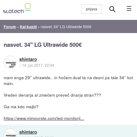
☰
Forum
»
Kaj kupiti
»
nasvet. 34'' LG Ultrawide 500€
nasvet. 34'' LG Ultrawide 500€
shintaro
::
14. jun 2017, 22:34
mam enga 29'' ultrawide.. in hočem dual ta na desni pa tale 34'' kot
main.
Vreden denarja al zmečem preveč dnarja stran???
Ga ma kdo mejbi?
https://www.mimovrste.com/led-monitorji...
shintaro