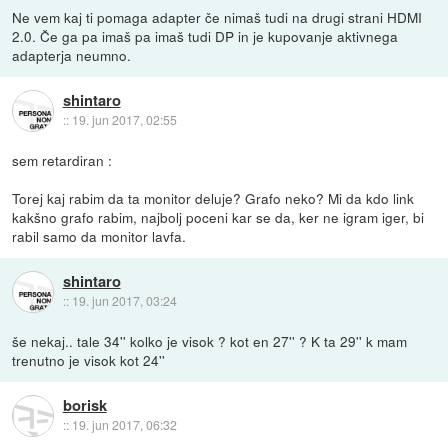
Ne vem kaj ti pomaga adapter če nimaš tudi na drugi strani HDMI
2.0. Če ga pa imaš pa imaš tudi DP in je kupovanje aktivnega
adapterja neumno.
shintaro
::
19. jun 2017, 02:55
sem retardiran :
Torej kaj rabim da ta monitor deluje? Grafo neko? Mi da kdo link
kakšno grafo rabim, najbolj poceni kar se da, ker ne igram iger, bi
rabil samo da monitor lavfa.
shintaro
::
19. jun 2017, 03:24
še nekaj.. tale 34'' kolko je visok ? kot en 27'' ? K ta 29'' k mam
trenutno je visok kot 24''
borisk
::
19. jun 2017, 06:32