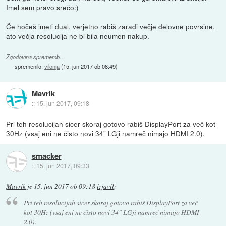
Imel sem pravo srečo:)
Če hočeš imeti dual, verjetno rabiš zaradi večje delovne povrsine.
ato večja resolucija ne bi bila neumen nakup.
Zgodovina sprememb…
spremenilo:
vilonja
(
15. jun 2017 ob 08:49
)
Mavrik
::
15. jun 2017, 09:18
Pri teh resolucijah sicer skoraj gotovo rabiš DisplayPort za več kot
30Hz (vsaj eni ne čisto novi 34" LGji namreč nimajo HDMI 2.0).
smacker
::
15. jun 2017, 09:33
Mavrik
je
15. jun 2017 ob 09:18
izjavil
:
Pri teh resolucijah sicer skoraj gotovo rabiš DisplayPort za več
kot 30Hz (vsaj eni ne čisto novi 34" LGji namreč nimajo HDMI
2.0).