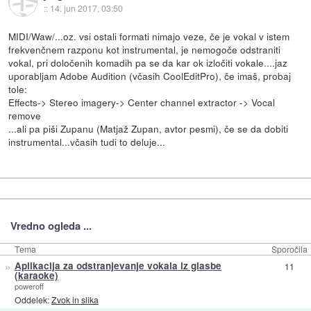
::
14. jun 2017, 03:50
MIDI/Waw/...oz. vsi ostali formati nimajo veze, če je vokal v istem
frekvenčnem razponu kot instrumental, je nemogoče odstraniti
vokal, pri določenih komadih pa se da kar ok izločiti vokale....jaz
uporabljam Adobe Audition (včasih CoolEditPro), če imaš, probaj
tole:
Effects-> Stereo imagery-> Center channel extractor -> Vocal
remove
...ali pa piši Zupanu (Matjaž Zupan, avtor pesmi), če se da dobiti
instrumental...včasih tudi to deluje...
Vredno ogleda ...
Tema
Sporočila
»
Aplikacija za odstranjevanje vokala iz glasbe
11
(karaoke)
poweroff
Oddelek:
Zvok in slika