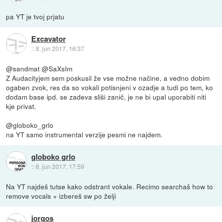
pa YT je tvoj prjatu
Excavator
::
8. jun 2017, 16:37
@sandmat @SaXsIm
Z Audacityjem sem poskusil že vse možne načine, a vedno dobim
ogaben zvok, res da so vokali potisnjeni v ozadje a tudi po tem, ko
dodam base ipd. se zadeva sliši zanič, je ne bi upal uporabiti niti
kje privat.
@globoko_grlo
na YT samo instrumental verzije pesmi ne najdem.
globoko grlo
::
8. jun 2017, 17:59
Na YT najdeš tutse kako odstrant vokale. Recimo searchaš how to
remove vocals + izbereš sw po želji
jorgos