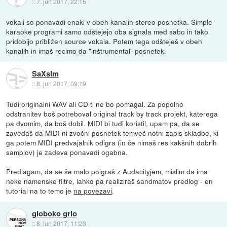
::
7. jun 2017, 22:15
vokali so ponavadi enaki v obeh kanalih stereo posnetka. Simple
karaoke programi samo odštejejo oba signala med sabo in tako
pridobijo približen source vokala. Potem tega odšteješ v obeh
kanalih in imaš recimo da "inštrumental" posnetek.
SaXsIm
::
8. jun 2017, 09:19
Tudi originalni WAV ali CD ti ne bo pomagal. Za popolno
odstranitev boš potreboval original track by track projekt, katerega
pa dvomim, da boš dobil. MIDI bi tudi koristil, upam pa, da se
zavedaš da MIDI ni zvočni posnetek temveč notni zapis skladbe, ki
ga potem MIDI predvajalnik odigra (in če nimaš res kakšnih dobrih
samplov) je zadeva ponavadi ogabna.
Predlagam, da se še malo poigraš z Audacityjem, mislim da ima
neke namenske filtre, lahko pa realiziraš sandmatov predlog - en
tutorial na to temo je
na povezavi
.
globoko grlo
::
8. jun 2017, 11:23