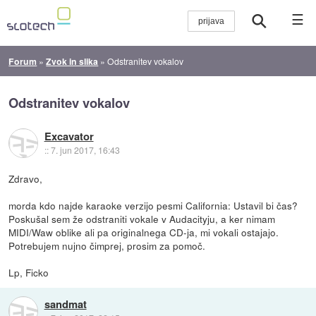
☰
Forum
»
Zvok in slika
»
Odstranitev vokalov
Odstranitev vokalov
Excavator
::
7. jun 2017, 16:43
Zdravo,
morda kdo najde karaoke verzijo pesmi California: Ustavil bi čas?
Poskušal sem že odstraniti vokale v Audacityju, a ker nimam
MIDI/Waw oblike ali pa originalnega CD-ja, mi vokali ostajajo.
Potrebujem nujno čimprej, prosim za pomoč.
Lp, Ficko
sandmat