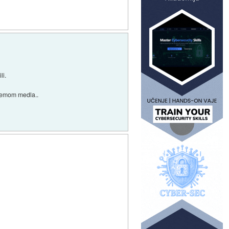
li.
istemom medla..