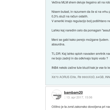
Večina MLM shem deluje ilegalno ali na robu 
Nisem butast, in razumem da če si na vrhu 
0,3% služi na račun ostalih.
V ameriki imajo regulacijo bolj pošlihtano 
Lahko kaj naredim celo da pomagam "sesuti"
Meni se gabi kako perejo možgane ljudem. NI
absurdna.
TL:DR: Kaj lahko sploh navaden smrtnik nar
ne bojo zadnji in da odkrivajo toplo vodo ?
INB4 nekdo začne tule bluzit kak je vse to l
X870 AORUS Elite, R9 9900X3D, 64GB, IN
bambam20
::
13. apr 2017, 15:06
Očitno je ta zvrst zakonsko dovoljena pri na