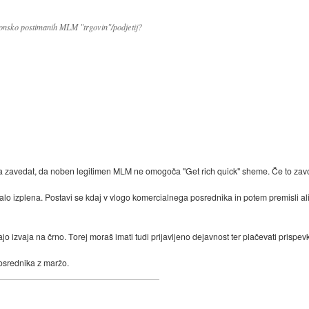
konsko postimanih MLM "trgovin"/podjetij?
reba zavedat, da noben legitimen MLM ne omogoča "Get rich quick" sheme. Če to z
alo izplena. Postavi se kdaj v vlogo komercialnega posrednika in potem premisli ali
ajo izvaja na črno. Torej moraš imati tudi prijavljeno dejavnost ter plačevati prispev
posrednika z maržo.