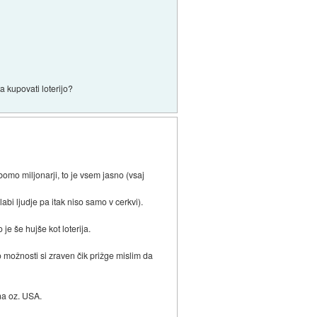
a kupovati loterijo?
mo miljonarji, to je vsem jasno (vsaj
abi ljudje pa itak niso samo v cerkvi).
e še hujše kot loterija.
o možnosti si zraven čik prižge mislim da
na oz. USA.