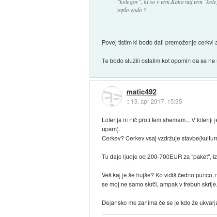
"kolegov", ki so v tem.Kako naj tem "kol
toplo vodo ?
Povej tistim ki bodo dali premoženje cerkvi al
Te bodo služili ostalim kot opomin da se ne
matic492
::
13. apr 2017, 15:35
Loterija ni nič proti tem shemam... V lote
upam).
Cerkev? Cerkev vsaj vzdržuje stavbe(kulturno
Tu dajo ljudje od 200-700EUR za "paket", izd
Veš kaj je še hujše? Ko vidiš čedno punco, 
se moj ne samo skrči, ampak v trebuh skrije
Dejansko me zanima če se je kdo že ukvarjal