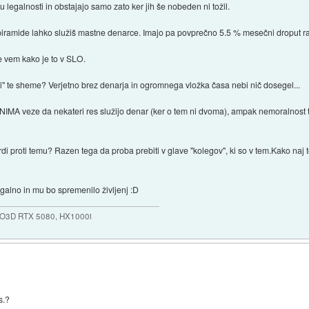
legalnosti in obstajajo samo zato ker jih še nobeden ni tožil.
piramide lahko služiš mastne denarce. Imajo pa povprečno 5.5 % mesečni droput rat
ne vem kako je to v SLO.
 te sheme? Verjetno brez denarja in ogromnega vložka časa nebi nič dosegel...
MA veze da nekateri res služijo denar (ker o tem ni dvoma), ampak nemoralnost teh
di proti temu? Razen tega da proba prebiti v glave "kolegov", ki so v tem.Kako na
egalno in mu bo spremenilo življenj :D
NO3D RTX 5080, HX1000i
s.?