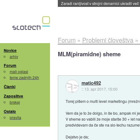
Zaradi ranljivost v strojni denarnici ukradli več
Forum
»
Problemi človeštva
»
Novice
MLM(piramidne) sheme
arhiv
Forum
mali oglasi
teme zadnjih 24h
matic492
Članki
::
13. apr 2017, 15:00
Zaposlitve
Torej pišem o multi level marketingu (mrežn
brskaj
Ostalo
Vem da je to že dolgo, in še bo, ampak mi j
pravila
V sheme so vabili že moje starše 30 + let na
predvidevam da če ste na slo-techu razumet
Dejstvo je da;