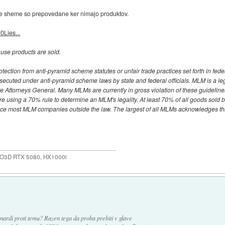
dne sheme so prepovedane ker nimajo produktov.
0Lies...
use products are sold.
otection from anti-pyramid scheme statutes or unfair trade practices set forth in fede
secuted under anti-pyramid scheme laws by state and federal officials. MLM is a leg
tate Attorneys General. Many MLMs are currently in gross violation of these guideli
are using a 70% rule to determine an MLM's legality. At least 70% of all goods so
lace most MLM companies outside the law. The largest of all MLMs acknowledges tha
NO3D RTX 5080, HX1000i
ardi proti temu? Razen tega da proba prebiti v glave