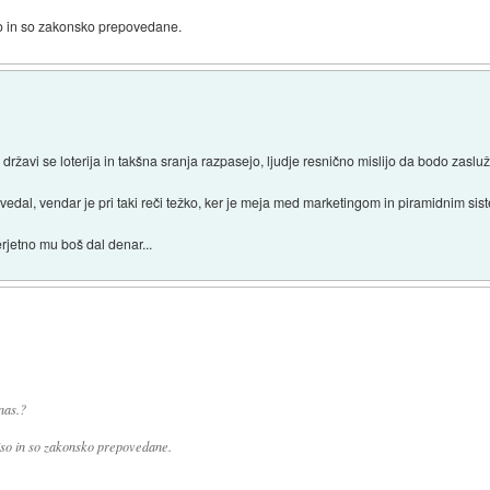
o in so zakonsko prepovedane.
 državi se loterija in takšna sranja razpasejo, ljudje resnično mislijo da bodo zasluži
povedal, vendar je pri taki reči težko, ker je meja med marketingom in piramidnim s
erjetno mu boš dal denar...
nas.?
iso in so zakonsko prepovedane.