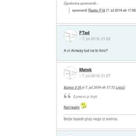
Zgodovina sprememb…
spremenil:
Raptor F16
(
7. jul 2019 ob 17:56
FTad
::
7. jul 2019, 21:22
A ni Amway tud na to foro?
Matek
::
7. jul 2019, 21:27
Raptor F16
je
7. jul 2019 ob 17:52
izjavil
:
Lyoness je legit.
Not really
Bolje ispasti glup nego iz aviona.