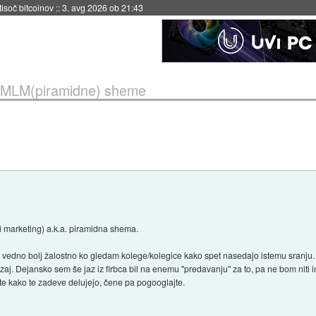
 tisoč bitcoinov
::
3. avg 2026 ob 21:43
MLM(piramidne) sheme
i marketing) a.k.a. piramidna shema.
e vedno bolj žalostno ko gledam kolege/kolegice kako spet nasedajo istemu sranju.
zaj. Dejansko sem še jaz iz firbca bil na enemu "predavanju" za to, pa ne bom niti 
e kako te zadeve delujejo, čene pa pogooglajte.