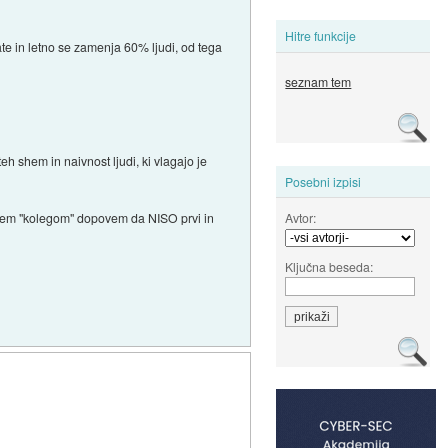
Hitre funkcije
e in letno se zamenja 60% ljudi, od tega
seznam tem
 shem in naivnost ljudi, ki vlagajo je
Posebni izpisi
Avtor:
j tem "kolegom" dopovem da NISO prvi in
Ključna beseda: