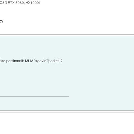
NO3D RTX 5080, HX1000i
37
)
sko postimanih MLM "trgovin"/podjetij?