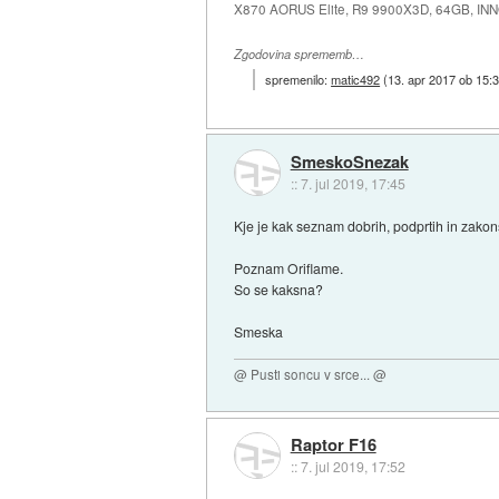
X870 AORUS Elite, R9 9900X3D, 64GB, IN
Zgodovina sprememb…
spremenilo:
matic492
(
13. apr 2017 ob 15:
SmeskoSnezak
::
7. jul 2019, 17:45
Kje je kak seznam dobrih, podprtih in zakon
Poznam Oriflame.
So se kaksna?
Smeska
@ Pusti soncu v srce... @
Raptor F16
::
7. jul 2019, 17:52