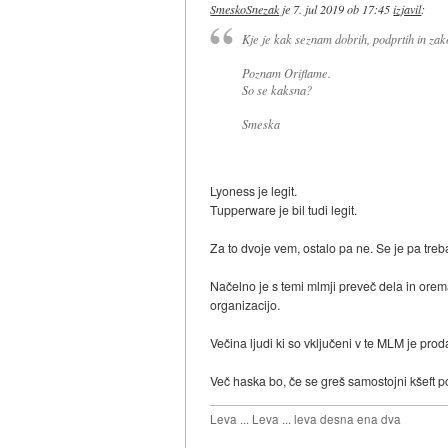
SmeskoSnezak
je
7. jul 2019 ob 17:45
izjavil
:
Kje je kak seznam dobrih, podprtih in za
Poznam Oriflame.
So se kaksna?
Smeska
Lyoness je legit.
Tupperware je bil tudi legit.
Za to dvoje vem, ostalo pa ne. Se je pa t
Načelno je s temi mlmji preveč dela in orem
organizacijo.
Večina ljudi ki so vključeni v te MLM je prod
Več haska bo, če se greš samostojni kšeft 
Leva ... Leva ... leva desna ena dva