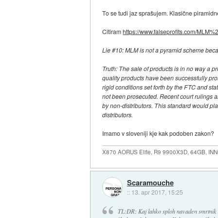
To se tudi jaz sprašujem. Klasične pirami
Citiram
https://www.falseprofits.com/MLM%2
Lie #10: MLM is not a pyramid scheme beca
Truth: The sale of products is in no way a pr
quality products have been successfully pro
rigid conditions set forth by the FTC and s
not been prosecuted. Recent court rulings 
by non-distributors. This standard would p
distributors.
Imamo v sloveniji kje kak podoben zakon?
X870 AORUS Elite, R9 9900X3D, 64GB, IN
Scaramouche
::
13. apr 2017, 15:25
TL:DR: Kaj lahko sploh navaden smrtnik n