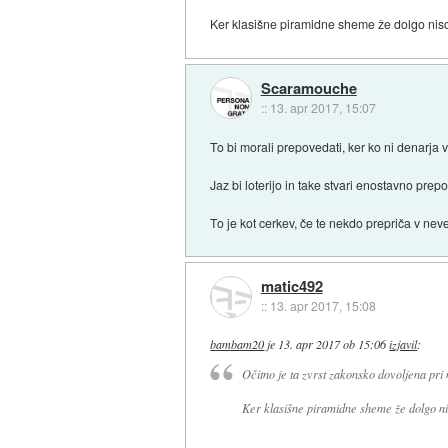
Ker klasišne piramidne sheme že dolgo nis
Scaramouche
::
13. apr 2017, 15:07
To bi morali prepovedati, ker ko ni denarja v
Jaz bi loterijo in take stvari enostavno pre
To je kot cerkev, če te nekdo prepriča v nev
matic492
::
13. apr 2017, 15:08
bambam20
je
13. apr 2017 ob 15:06
izjavil
:
Očitno je ta zvrst zakonsko dovoljena pri 
Ker klasišne piramidne sheme že dolgo n