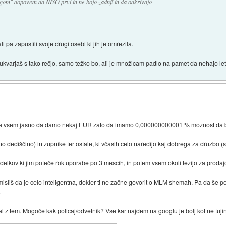
egom" dopovem da NISO prvi in ne bojo zadnji in da odkrivajo
i pa zapustili svoje drugi osebi ki jih je omrežila.
 ukvarjaš s tako rečjo, samo težko bo, ali je množicam padlo na pamet da nehajo let
riji je vsem jasno da damo nekaj EUR zato da imamo 0,000000000001 % možnost da bo
 dediščino) in župnike ter ostale, ki včasih celo naredijo kaj dobrega za družbo (sl
elkov ki jim poteče rok uporabe po 3 mescih, in potem vsem okoli težijo za prodajo j
misliš da je celo inteligentna, dokler ti ne začne govorit o MLM shemah. Pa da še p
.
 z tem. Mogoče kak policaj/odvetnik? Vse kar najdem na googlu je bolj kot ne tuji