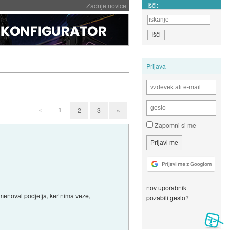
Išči:
Zadnje novice
Prijava
«
1
2
3
»
Zapomni si me
nov uporabnik
imenoval podjetja, ker nima veze,
pozabili geslo?