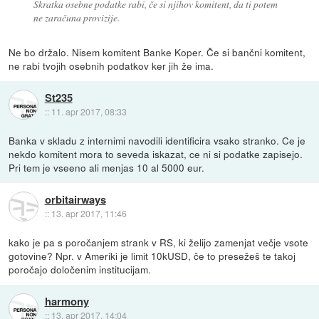
Skratka osebne podatke rabi, če si njihov komitent, da ti potem
ne zaračuna provizije.
Ne bo držalo. Nisem komitent Banke Koper. Če si bančni komitent,
ne rabi tvojih osebnih podatkov ker jih že ima.
St235
::
11. apr 2017, 08:33
Banka v skladu z internimi navodili identificira vsako stranko. Ce je
nekdo komitent mora to seveda iskazat, ce ni si podatke zapisejo.
Pri tem je vseeno ali menjas 10 al 5000 eur.
orbitairways
::
13. apr 2017, 11:46
kako je pa s poročanjem strank v RS, ki želijo zamenjat večje vsote
gotovine? Npr. v Ameriki je limit 10kUSD, če to presežeš te takoj
poročajo določenim institucijam.
harmony
::
13. apr 2017, 14:04