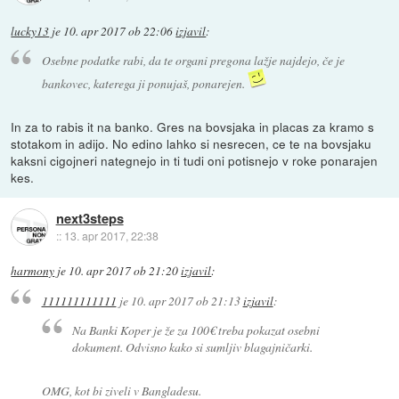
lucky13
je
10. apr 2017 ob 22:06
izjavil
:
Osebne podatke rabi, da te organi pregona lažje najdejo, če je
bankovec, katerega ji ponujaš, ponarejen.
In za to rabis it na banko. Gres na bovsjaka in placas za kramo s
stotakom in adijo. No edino lahko si nesrecen, ce te na bovsjaku
kaksni cigojneri nategnejo in ti tudi oni potisnejo v roke ponarajen
kes.
next3steps
::
13. apr 2017, 22:38
harmony
je
10. apr 2017 ob 21:20
izjavil
:
111111111111
je
10. apr 2017 ob 21:13
izjavil
:
Na Banki Koper je že za 100€ treba pokazat osebni
dokument. Odvisno kako si sumljiv blagajničarki.
OMG, kot bi ziveli v Bangladesu.