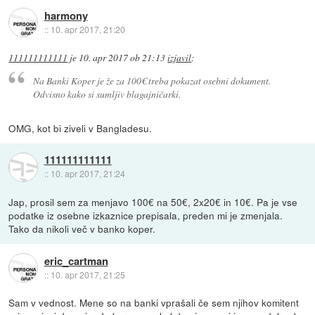
harmony
::
10. apr 2017, 21:20
111111111111
je
10. apr 2017 ob 21:13
izjavil
:
Na Banki Koper je že za 100€ treba pokazat osebni dokument.
Odvisno kako si sumljiv blagajničarki.
OMG, kot bi ziveli v Bangladesu.
111111111111
::
10. apr 2017, 21:24
Jap, prosil sem za menjavo 100€ na 50€, 2x20€ in 10€. Pa je vse
podatke iz osebne izkaznice prepisala, preden mi je zmenjala.
Tako da nikoli več v banko koper.
eric_cartman
::
10. apr 2017, 21:25
Sam v vednost. Mene so na banki vprašali če sem njihov komitent