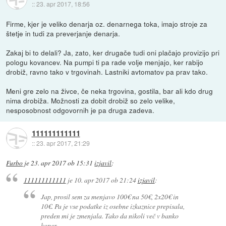
::
23. apr 2017, 18:56
Firme, kjer je veliko denarja oz. denarnega toka, imajo stroje za
štetje in tudi za preverjanje denarja.
Zakaj bi to delali? Ja, zato, ker drugače tudi oni plačajo provizijo pri
pologu kovancev. Na pumpi ti pa rade volje menjajo, ker rabijo
drobiž, ravno tako v trgovinah. Lastniki avtomatov pa prav tako.
Meni gre zelo na živce, če neka trgovina, gostila, bar ali kdo drug
nima drobiža. Možnosti za dobit drobiž so zelo velike,
nesposobnost odgovornih je pa druga zadeva.
111111111111
::
23. apr 2017, 21:29
Furbo
je
23. apr 2017 ob 15:31
izjavil
:
111111111111
je
10. apr 2017 ob 21:24
izjavil
:
Jap, prosil sem za menjavo 100€ na 50€, 2x20€ in
10€. Pa je vse podatke iz osebne izkaznice prepisala,
preden mi je zmenjala. Tako da nikoli več v banko
koper.