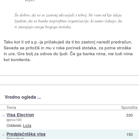
Še dobro, da so se zastonj ukvarjali s teboj. Ne vem od kje ideja
ljudem, da so banke neprofitne organizacije, ki samo čakajo, da
ti zmenjajo enega bogega stotaka.
Tako kot ti od s.p.-ja pričakuješ da ti bo zastonj naredil predračun.
Seveda se pritožiš in mu v roke porineš stotaka, za potne stroške
in ure. Gre bolj za odnos do ljudi. Če ga banka nima, me tudi nima
kot komitenta.
Vredno ogleda ...
Tema
Sporočila
»
Visa Electron
330
igorxx100
Oddelek:
Loža
»
Predplačniška visa
150
PrihajaNodi