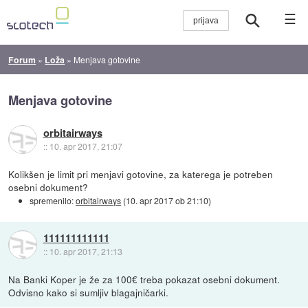
☰
Forum
»
Loža
»
Menjava gotovine
Menjava gotovine
orbitairways
::
10. apr 2017, 21:07
Kolikšen je limit pri menjavi gotovine, za katerega je potreben
osebni dokument?
spremenilo:
orbitairways
(
10. apr 2017 ob 21:10
)
111111111111
::
10. apr 2017, 21:13
Na Banki Koper je že za 100€ treba pokazat osebni dokument.
Odvisno kako si sumljiv blagajničarki.