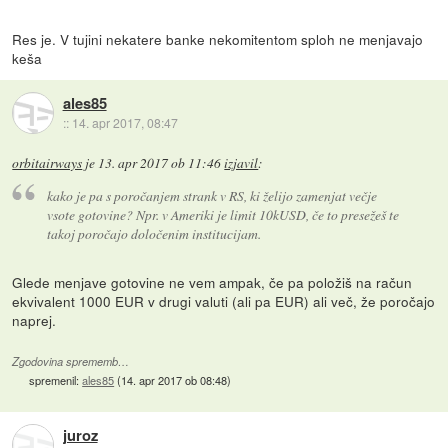
Res je. V tujini nekatere banke nekomitentom sploh ne menjavajo
keša
ales85
::
14. apr 2017, 08:47
orbitairways
je
13. apr 2017 ob 11:46
izjavil
:
kako je pa s poročanjem strank v RS, ki želijo zamenjat večje
vsote gotovine? Npr. v Ameriki je limit 10kUSD, če to presežeš te
takoj poročajo določenim institucijam.
Glede menjave gotovine ne vem ampak, če pa položiš na račun
ekvivalent 1000 EUR v drugi valuti (ali pa EUR) ali več, že poročajo
naprej.
Zgodovina sprememb…
spremenil:
ales85
(
14. apr 2017 ob 08:48
)
juroz