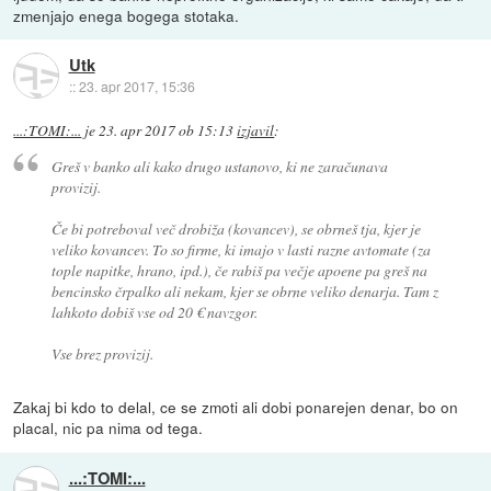
zmenjajo enega bogega stotaka.
Utk
::
23. apr 2017, 15:36
...:TOMI:...
je
23. apr 2017 ob 15:13
izjavil
:
Greš v banko ali kako drugo ustanovo, ki ne zaračunava
provizij.
Če bi potreboval več drobiža (kovancev), se obrneš tja, kjer je
veliko kovancev. To so firme, ki imajo v lasti razne avtomate (za
tople napitke, hrano, ipd.), če rabiš pa večje apoene pa greš na
bencinsko črpalko ali nekam, kjer se obrne veliko denarja. Tam z
lahkoto dobiš vse od 20 € navzgor.
Vse brez provizij.
Zakaj bi kdo to delal, ce se zmoti ali dobi ponarejen denar, bo on
placal, nic pa nima od tega.
...:TOMI:...