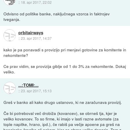
::
18. apr 2017, 22:02
Odvisno od politike banke, naključnega vzorca in faktrojev
tveganja.
orbitairways
::
23. apr 2017, 14:37
kako je pa ponavadi s provizijo pri menjavi gotovine za komitente in
nekomitente?
Ce prav vidim, se provizija giblje od 1 do 3% za nekomitente. Dokaj
veliko.
...:TOMI:...
::
23. apr 2017, 15:13
Greš v banko ali kako drugo ustanovo, ki ne zaračunava provizij.
Če bi potreboval več drobiža (kovancev), se obrneš tja, kjer je
veliko kovancev. To so firme, ki imajo v lasti razne avtomate (za
tople napitke, hrano, ipd.), če rabiš pa večje apoene pa greš na
bencinsko črpalko ali nekam, kjer se obrne veliko denarja. Tam z