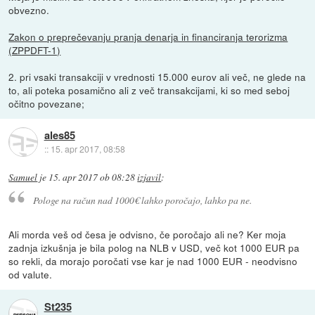
obvezno.
Zakon o preprečevanju pranja denarja in financiranja terorizma
(ZPPDFT-1)
2. pri vsaki transakciji v vrednosti 15.000 eurov ali več, ne glede na
to, ali poteka posamično ali z več transakcijami, ki so med seboj
očitno povezane;
ales85
::
15. apr 2017, 08:58
Samuel
je
15. apr 2017 ob 08:28
izjavil
:
Pologe na račun nad 1000€ lahko poročajo, lahko pa ne.
Ali morda veš od česa je odvisno, če poročajo ali ne? Ker moja
zadnja izkušnja je bila polog na NLB v USD, več kot 1000 EUR pa
so rekli, da morajo poročati vse kar je nad 1000 EUR - neodvisno
od valute.
St235