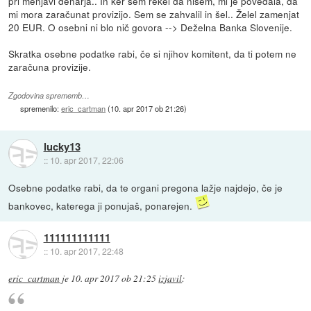
pri menjavi denarja.. In ker sem rekel da nisem, mi je povedala, da
mi mora zaračunat provizijo. Sem se zahvalil in šel.. Želel zamenjat
20 EUR. O osebni ni blo nič govora --> Deželna Banka Slovenije.
Skratka osebne podatke rabi, če si njihov komitent, da ti potem ne
zaračuna provizije.
Zgodovina sprememb…
spremenilo:
eric_cartman
(
10. apr 2017 ob 21:26
)
lucky13
::
10. apr 2017, 22:06
Osebne podatke rabi, da te organi pregona lažje najdejo, če je
bankovec, katerega ji ponujaš, ponarejen.
111111111111
::
10. apr 2017, 22:48
eric_cartman
je
10. apr 2017 ob 21:25
izjavil
: