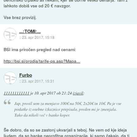
lahkoto dobiš vse od 20 € navzgor.
Vse brez provizij.
...:TOMI:...
::
23. apr 2017, 15:18
BSI ima priročen pregled nad cenami:
http://bsi.si/orodja/tarife-ps.asp?Mapa...
Furbo
::
23. apr 2017, 15:31
111111111111
je
10. apr 2017 ob 21:24
izjavil
:
Jap, prosil sem za menjavo 100€ na 50€, 2x20€ in 10€. Pa je vse
podatke iz osebne izkaznice prepisala, preden mi je zmenjala.
Tako da nikoli več v banko koper.
Še dobro, da so se zastonj ukvarjali s teboj. Ne vem od kje ideja
ljudem, da so banke neprofitne organizacije, ki samo čakajo, da ti