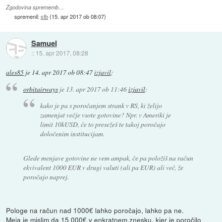
Zgodovina sprememb…
spremenil:
stb
(
15. apr 2017 ob 08:07
)
Samuel
::
15. apr 2017, 08:28
ales85
je
14. apr 2017 ob 08:47
izjavil
:
orbitairways
je
13. apr 2017 ob 11:46
izjavil
:
kako je pa s poročanjem strank v RS, ki želijo
zamenjat večje vsote gotovine? Npr. v Ameriki je
limit 10kUSD, če to presežeš te takoj poročajo
določenim institucijam.
Glede menjave gotovine ne vem ampak, če pa položiš na račun
ekvivalent 1000 EUR v drugi valuti (ali pa EUR) ali več, že
poročajo naprej.
Pologe na račun nad 1000€ lahko poročajo, lahko pa ne.
Meja je mislim da 15.000€ v enkratnem znesku, kjer je poročilo