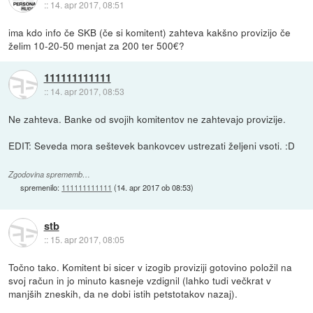
::
14. apr 2017, 08:51
ima kdo info če SKB (če si komitent) zahteva kakšno provizijo če
želim 10-20-50 menjat za 200 ter 500€?
111111111111
::
14. apr 2017, 08:53
Ne zahteva. Banke od svojih komitentov ne zahtevajo provizije.
EDIT: Seveda mora seštevek bankovcev ustrezati željeni vsoti. :D
Zgodovina sprememb…
spremenilo:
111111111111
(
14. apr 2017 ob 08:53
)
stb
::
15. apr 2017, 08:05
Točno tako. Komitent bi sicer v izogib proviziji gotovino položil na
svoj račun in jo minuto kasneje vzdignil (lahko tudi večkrat v
manjših zneskih, da ne dobi istih petstotakov nazaj).