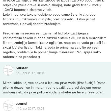
mrežice za listje, v vertikali žlebov so izpusti za prvo vodo (tisto ki
odplakne ptičje dreke in ostalo skorjo), nato grobi filter ki vodi v
13m^3 betonsko cisterno v tleh.
Leto in pol sva tako pridobljeno vodo samo še enkrat grobo
filtrirala (50 mikronov) in jo pila, brez posledic. Bistvo je čist
rezervoar, z dovolj dobrim zračenjem.
Pred enim mesecem sem zamenjal hidrofor za tišjega s
konstantnim tlakom in dodal filtrirni sistem z 80, 25 in 5 mikronskim
filtrom, zadnji je kombiniran z ogljenim, nato pa se voda pretoči še
skozi UV sterilizator. Takšna voda je primerna za pitje po vseh
regolah, problem je le pomanjkanje mineralov. Pač, spiješ kako
radensko za presekat ;)
pulstar
::
10. apr 2017, 13:33
Mirch, lahko kaj vec poves o izpustu prve vode (first flush)? Doma
pijemo dezevnico in moram redno paziti, da pred dezjem rocno
umikam zleb, da prve pol ure voda iz strehe ne tece v rezervoar...
connel
::
10. apr 2017, 13:53