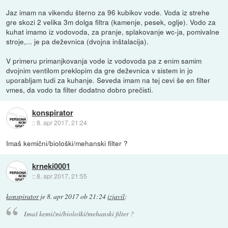
Jaz imam na vikendu šterno za 96 kubikov vode. Voda iz strehe
gre skozi 2 velika 3m dolga filtra (kamenje, pesek, oglje). Vodo za
kuhat imamo iz vodovoda, za pranje, splakovanje wc-ja, pomivalne
stroje,... je pa deževnica (dvojna inštalacija).
V primeru primanjkovanja vode iz vodovoda pa z enim samim
dvojnim ventilom preklopim da gre deževnica v sistem in jo
uporabljam tudi za kuhanje. Seveda imam na tej cevi še en filter
vmes, da vodo ta filter dodatno dobro prečisti.
konspirator
::
8. apr 2017, 21:24
Imaš kemični/biološki/mehanski filter ?
krneki0001
::
8. apr 2017, 21:55
konspirator
je
8. apr 2017 ob 21:24
izjavil
:
Imaš kemični/biološki/mehanski filter ?