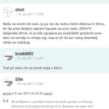
chort
::
10. apr 2017, 14:38
Naša ne smrdi niti malo, je pa res da redno čistim žlebove in štirno,
ter da pred dežjem odprem izpuste za prvo vodo. 200m^3
italijanske štirne, ki so bile zgrajene po snežniških gozdovih prav
tako ne smrdijo in nimajo alg, čeprav jih že kar nekaj desetletij
nihče ne vzdržuje.
krneki0001
::
10. apr 2017, 14:47
Tudi pri meni nič ne smrdi voda v štirni.
D3m
::
10. apr 2017, 14:55
mirch
je
8. apr 2017 ob 20:26
izjavil
:
Razmišljamo o vgradnji cisterne in ostale opreme za zbiranje
deževnice in poznejšo koriščenje le te. Trenutno me stane 1m3