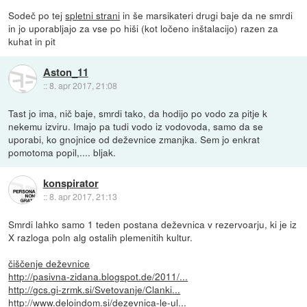
Sodeč po tej
spletni strani
in še marsikateri drugi baje da ne smrdi
in jo uporabljajo za vse po hiši (kot ločeno inštalacijo) razen za
kuhat in pit
Aston_11
::
8. apr 2017, 21:08
Tast jo ima, nič baje, smrdi tako, da hodijo po vodo za pitje k
nekemu izviru. Imajo pa tudi vodo iz vodovoda, samo da se
uporabi, ko gnojnice od deževnice zmanjka. Sem jo enkrat
pomotoma popil,.... bljak.
konspirator
::
8. apr 2017, 21:13
Smrdi lahko samo 1 teden postana deževnica v rezervoarju, ki je iz
X razloga poln alg ostalih plemenitih kultur.
čiščenje deževnice
http://pasivna-zidana.blogspot.de/2011/...
http://gcs.gi-zrmk.si/Svetovanje/Clanki...
http://www.deloindom.si/dezevnica-le-ul...