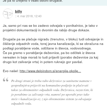
Je pa to urejeno v vsaki občini drugače.
billy
::
4. mar 2018, 12:40
Ja, samo pri nas se bo zadevo odvajala v ponikalnico, je tako v
projektni dokumentaciji in dvomim da rabijo druge dokaze.
Drugače pa se plačuje nigradu (trenutno, v bloku) tudi odvajanje in
čiščenje odpadnih voda, torej javna kanalizacija, ki se obračuna na
podlagi porabljene vode, odčitane in števca, vodovodnega.
Če pa gremo v porabljanje deževnice, pa bo odčitek iz števca
nerealen in baje moraš to tudi prijaviti (porabo deževnice za kaj
drugo kot zalivanje vrta) in potem ruknejo gor pavšal.
Evo našel:
http://www.deloindom.si/energija-okolje...
Po drugi strani je treba rabo deževnice za sanitarne namene v
gospodinjstvu prijaviti na komunalno podjetje in plačevati
takso za obremenitev odpadnih voda. Deževnica, razen tiste, ki
jo porabimo za zalivanje vrta, namreč po uporabi prav tako
steče v kanalizacijo oz. z njo obremenimo sistem za odvajanje
odpadnih voda.