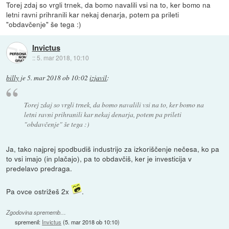
Torej zdaj so vrgli trnek, da bomo navalili vsi na to, ker bomo na
letni ravni prihranili kar nekaj denarja, potem pa prileti
"obdavčenje" še tega :)
Invictus
::
5. mar 2018, 10:10
billy
je
5. mar 2018 ob 10:02
izjavil
:
Torej zdaj so vrgli trnek, da bomo navalili vsi na to, ker bomo na
letni ravni prihranili kar nekaj denarja, potem pa prileti
"obdavčenje" še tega :)
Ja, tako najprej spodbudiš industrijo za izkoriščenje nečesa, ko pa
to vsi imajo (in plačajo), pa to obdavčiš, ker je investicija v
predelavo predraga.
Pa ovce ostrižeš 2x
.
Zgodovina sprememb…
spremenil:
Invictus
(
5. mar 2018 ob 10:10
)