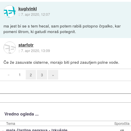
kuglvinkl
::
7. apr 2020, 12:07
ma jest bi se s tem hecal, sam potem rabiš potopno črpalko, kar
pomeni štrom, ki gatudi moraš potegnit.
starfotr
::
7. apr 2020, 13:09
Če že zasuvate cisterne, morajo biti pred zasutjem polne vode.
«
1
2
3
»
Vredno ogleda ...
Tema
Sporočila
»
mala čistilna naprava - izkušnje
48