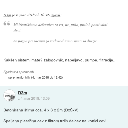
D3m
je
4. mar 2018 ob 10:46
izjavil
:
Mi izkoriščamo deževnico za vrt, wc, prho, pralni, pomivalni
stroj.
Se pozna pri računu za vodovod samo smeti so dražje.
Kakšen sistem imate? zalogovnik, napeljavo, pumpe, filtracije...
Zgodovina sprememb…
spremenilo:
billy
(
4. mar 2018 ob 12:42
)
D3m
::
4. mar 2018, 13:09
Betonirana štirna cca. 4 x 3 x 2m (DxŠxV)
Speljana plastična cev z filtrom trdih delcev na konici cevi.