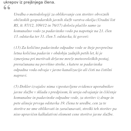
ukrepov iz prejšnjega člena.
Uredba o metodologiji za oblikovanje cen storitev obveznih
občinskih gospodarskih javnih služb varstva okolja (Uradni list
RS, št. 87/12, 109/12 in 76/17) določa plačilo samo za
komunalno vodo za padavinsko vodo pa napotuje na 21. člen
13. odstavka ter 31. člen 5. odstavka, ki govori:
(13) Za količino padavinske odpadne vode se šteje povprečna
letna količina padavin v obdobju zadnjih petih let, ki je
izmerjena pri meritvah državne mreže meteoroloških postaj,
preračunana na površino strehe, s katere se padavinska
odpadna voda odvaja v javno kanalizacijo ali čisti na čistilni
napravi.
(5) Dokler izvajalec nima vzpostavljene evidence uporabnikov
javne službe v skladu s predpisom, ki ureja odvajanje in čiščenje
komunalne in padavinske odpadne vode, za storitev iz druge in
pete alineje prvega odstavka 19. člena te uredbe, cen za te
storitve ne sme oblikovati in zaračunavati, stroški teh storitev pa
niso upravičen kalkulativni element cene storitve javne službe.