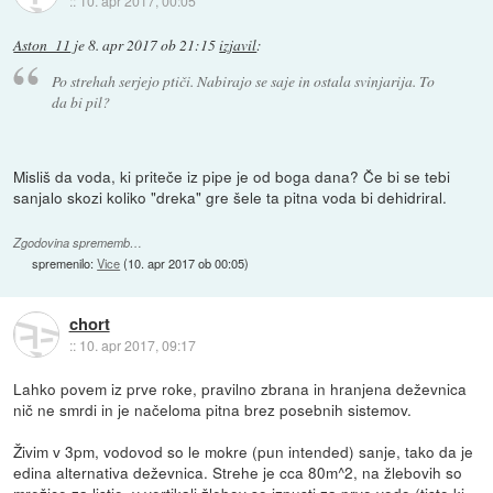
::
10. apr 2017, 00:05
Aston_11
je
8. apr 2017 ob 21:15
izjavil
:
Po strehah serjejo ptiči. Nabirajo se saje in ostala svinjarija. To
da bi pil?
Misliš da voda, ki priteče iz pipe je od boga dana? Če bi se tebi
sanjalo skozi koliko "dreka" gre šele ta pitna voda bi dehidriral.
Zgodovina sprememb…
spremenilo:
Vice
(
10. apr 2017 ob 00:05
)
chort
::
10. apr 2017, 09:17
Lahko povem iz prve roke, pravilno zbrana in hranjena deževnica
nič ne smrdi in je načeloma pitna brez posebnih sistemov.
Živim v 3pm, vodovod so le mokre (pun intended) sanje, tako da je
edina alternativa deževnica. Strehe je cca 80m^2, na žlebovih so