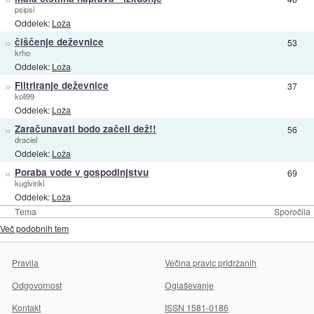
psipsi
Oddelek:
Loža
»
čiščenje deževnice
53
krho
Oddelek:
Loža
»
Filtriranje deževnice
37
koli99
Oddelek:
Loža
»
Zaračunavati bodo začeli dež!!
56
draciel
Oddelek:
Loža
»
Poraba vode v gospodinjstvu
69
kuglvinkl
Oddelek:
Loža
Tema
Sporočila
Več podobnih tem
Pravila
Večina pravic pridržanih
Odgovornost
Oglaševanje
Kontakt
ISSN 1581-0186