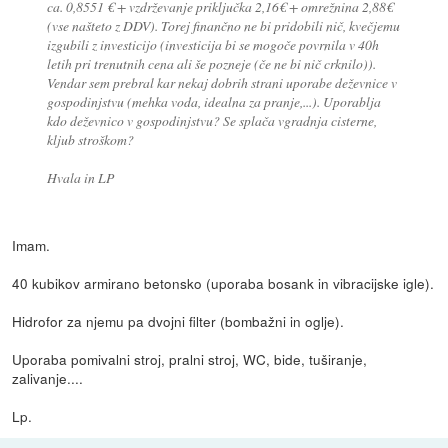
ca. 0,8551 € + vzdrževanje priključka 2,16€ + omrežnina 2,88€
(vse našteto z DDV). Torej finančno ne bi pridobili nič, kvečjemu
izgubili z investicijo (investicija bi se mogoče povrnila v 40h
letih pri trenutnih cena ali še pozneje (če ne bi nič crknilo)).
Vendar sem prebral kar nekaj dobrih strani uporabe deževnice v
gospodinjstvu (mehka voda, idealna za pranje,...). Uporablja
kdo deževnico v gospodinjstvu? Se splača vgradnja cisterne,
kljub stroškom?
Hvala in LP
Imam.
40 kubikov armirano betonsko (uporaba bosank in vibracijske igle).
Hidrofor za njemu pa dvojni filter (bombažni in oglje).
Uporaba pomivalni stroj, pralni stroj, WC, bide, tuširanje,
zalivanje....
Lp.