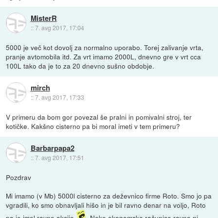
MisterR
::
7. avg 2017, 17:04
5000 je več kot dovolj za normalno uporabo. Torej zalivanje vrta,
pranje avtomobila itd. Za vrt imamo 2000L, dnevno gre v vrt cca
100L tako da je to za 20 dnevno sušno obdobje.
mirch
::
7. avg 2017, 17:33
V primeru da bom gor povezal še pralni in pomivalni stroj, ter
kotičke. Kakšno cisterno pa bi moral imeti v tem primeru?
Barbarpapa2
::
7. avg 2017, 17:51
Pozdrav
Mi imamo (v Mb) 5000l cisterno za deževnico firme Roto. Smo jo pa
vgradili, ko smo obnavljali hišo in je bil ravno denar na voljo, Roto
pa je imel ravno akcijo
. Neke ekonomske računice ravno ni