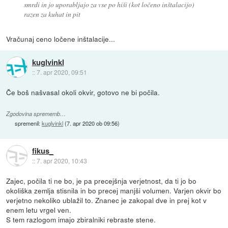
smrdi in jo uporabljajo za vse po hiši (kot ločeno inštalacijo)
razen za kuhat in pit
Vračunaj ceno ločene inštalacije...
kuglvinkl
::
7. apr 2020, 09:51
Če boš našvasal okoli okvir, gotovo ne bi počila.
Zgodovina sprememb…
spremenil:
kuglvinkl
(
7. apr 2020 ob 09:56
)
fikus_
::
7. apr 2020, 10:43
Zajec, počila ti ne bo, je pa precejšnja verjetnost, da ti jo bo
okoliška zemlja stisnila in bo precej manjši volumen. Varjen okvir bo
verjetno nekoliko ublažil to. Znanec je zakopal dve in prej kot v
enem letu vrgel ven.
S tem razlogom imajo zbiralniki rebraste stene.