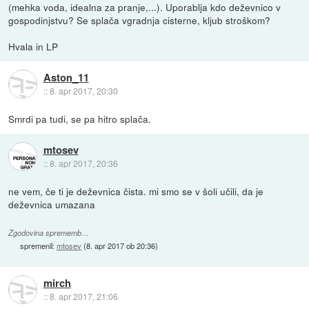
(mehka voda, idealna za pranje,...). Uporablja kdo deževnico v
gospodinjstvu? Se splača vgradnja cisterne, kljub stroškom?
Hvala in LP
Aston_11
::
8. apr 2017, 20:30
Smrdi pa tudi, se pa hitro splača.
mtosev
::
8. apr 2017, 20:36
ne vem, če ti je deževnica čista. mi smo se v šoli učili, da je
deževnica umazana
Zgodovina sprememb…
spremenil:
mtosev
(
8. apr 2017 ob 20:36
)
mirch
::
8. apr 2017, 21:06