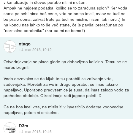
v kanalizacijo in števec porabe niti ni možen.
Ampak ne najdem podatka, koliko se to zaračuna sploh? Ker voda
sama po sebi nima baš cene, vrta ne bomo imeli, avtov se tudi ne
bo pralo doma, zalivat trate pa tudi ne mislim, nisem tak norc :) In
na koncu nas lahko to še več stane, če je pavšal preračunan po
"normalne porabniku" (kar pa mi ne bomo?)
otago
::
4. mar 2018, 10:12
Odvodnjavanje se placa glede na dobavljeno kolicino. Temu se ne
mores izogniti.
Vodo dezevnico se da kljub temu porabiti za zalivanje vrta,
sadovnjaka. Morebiti za wc in drugo uporabo, ce imas taksno
napeljavo. Uporabno predvsem ce je susa, da imas zalogo vodo za
prehodno obdobje. Otroci imajo radi jagode poleti :D
Ce ne bos imel vrta, ne mislis iti v investicijo dodatne vodovodne
napeljave, potem ni smiselno.
D3m
::
4. mar 2018, 10:46