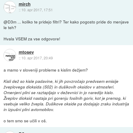
mirch
::
10. apr 2017, 17:51
@D3m ... koliko te pridejo filtri? Ter kako pogosto pride do menjave
le teh?
Hvala VSEM za vse odgovore!
mtosev
::
10. apr 2017, 20:49
a mamo v sloveniji probleme s kislim dežjem?
Kisli dež so kisle padavine, ki jih povzročajo predvsem emisije
žveplovega dioksida (S02) in dušikovih oksidov v atmosferi.
Omenjeni plini se raztapljajo v deževnici in jo naredijo kislo.
Žveplov dioksid nastaja pri gorenju fosilnih goriv, kot je premog, ki
vsebuje veliko žvepla. Dušikove okside pa dodajajo zraku industrija
in izpušni plini avtomobilov.
o tem smo se učili v oš.