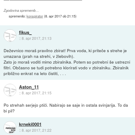
Zgodovina sprememb…
spremenilo:
konspirator
(
8. apr 2017 ob 21:15
)
fikus_
::
8. apr 2017, 21:13
Deževnico moraš pravilno zbirat! Prva voda, ki priteče s strehe je
umazana (prah na strehi, v žlebovih).
Zato jo moraš voditi mimo zbiralnika. Potem so potrebni še ustrezni
filtri. Občasno se tudi potrebno klorirati vodo v zbiralniku. Zbiralnik
približno enkrat na leto čistiti, . . .
Aston_11
::
8. apr 2017, 21:15
Po strehah serjejo ptiči. Nabirajo se saje in ostala svinjarija. To da
bi pil?
krneki0001
::
8. apr 2017, 21:22