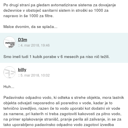
Po drugi strani pa gledam avtomatizirane sistema za dovajanje
deževnice v obstoječ sanitarni sistem in stroški so 1000 za
napravo in še 1000 za filtre.
Malce dvomim, da se splača...
D3m
::
4. mar 2018, 19:46
Smo imeli tudi 1 kubik porabe v 6 mesecih pa niso nič težili.
billy
::
5. mar 2018, 10:02
Huh...
Padavinsko odpadno vodo, ki odteka s strehe objekta, mora lastnik
objekta odvajati neposredno ali posredno v vode, kadar je to
tehnično izvedljivo, razen če to vodo uporabi kot dodatni vir vode
za namene, pri katerih ni treba zagotoviti kakovosti za pitno vodo,
na primer splakovanje stranišč, pranje perila ali zalivanje, in se za
tako uporabljeno padavinsko odpadno vodo zagotovi izvedba