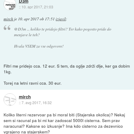
D3m
::
10. apr 2017, 21:03
mirch
je
10. apr 2017 ob 17:51
izjavil
:
@D3m ... koliko te pridejo filtri? Ter kako pogosto pride do
menjave le teh?
Hvala VSEM za vse odgovore!
Filtri me pridejo cca. 12 eur. S tem, da oglje zdrži dlje, ker ga dobim
1kg.
Torej na letni ravni cca. 30 eur.
mirch
::
7. avg 2017, 16:32
Koliko literni rezervoar pa bi moral biti (Stajerska okolica)? Nekaj
sem si racunal pa bi mi kar zadoscal 5000l cisterna. Sem prav
naracunal? Kaksne so izkusnje? Ima kdo cisterno za dezevnico
vgrajeno na stajerskem?