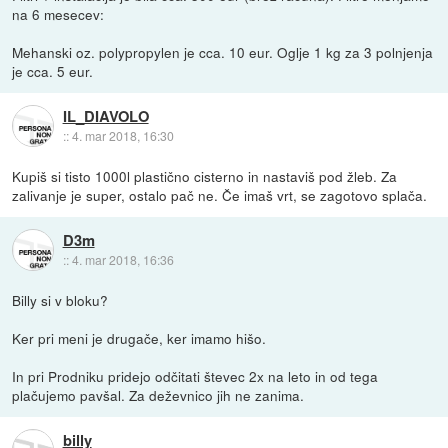
na 6 mesecev:
Mehanski oz. polypropylen je cca. 10 eur. Oglje 1 kg za 3 polnjenja
je cca. 5 eur.
IL_DIAVOLO
::
4. mar 2018, 16:30
Kupiš si tisto 1000l plastično cisterno in nastaviš pod žleb. Za
zalivanje je super, ostalo pač ne. Če imaš vrt, se zagotovo splača.
D3m
::
4. mar 2018, 16:36
Billy si v bloku?
Ker pri meni je drugače, ker imamo hišo.
In pri Prodniku pridejo odčitati števec 2x na leto in od tega
plačujemo pavšal. Za deževnico jih ne zanima.
billy