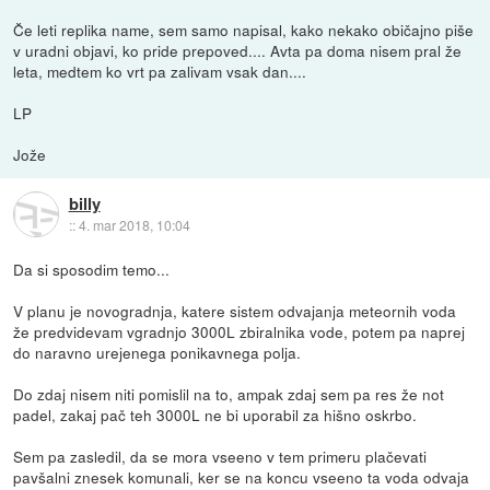
Če leti replika name, sem samo napisal, kako nekako običajno piše
v uradni objavi, ko pride prepoved.... Avta pa doma nisem pral že
leta, medtem ko vrt pa zalivam vsak dan....
LP
Jože
billy
::
4. mar 2018, 10:04
Da si sposodim temo...
V planu je novogradnja, katere sistem odvajanja meteornih voda
že predvidevam vgradnjo 3000L zbiralnika vode, potem pa naprej
do naravno urejenega ponikavnega polja.
Do zdaj nisem niti pomislil na to, ampak zdaj sem pa res že not
padel, zakaj pač teh 3000L ne bi uporabil za hišno oskrbo.
Sem pa zasledil, da se mora vseeno v tem primeru plačevati
pavšalni znesek komunali, ker se na koncu vseeno ta voda odvaja