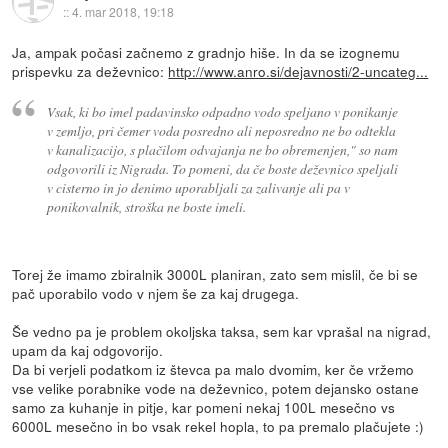
::
4. mar 2018, 19:18
Ja, ampak počasi začnemo z gradnjo hiše. In da se izognemu
prispevku za deževnico:
http://www.anro.si/dejavnosti/2-uncateg...
Vsak, ki bo imel padavinsko odpadno vodo speljano v ponikanje
v zemljo, pri čemer voda posredno ali neposredno ne bo odtekla
v kanalizacijo, s plačilom odvajanja ne bo obremenjen," so nam
odgovorili iz Nigrada. To pomeni, da če boste deževnico speljali
v cisterno in jo denimo uporabljali za zalivanje ali pa v
ponikovalnik, stroška ne boste imeli.
Torej že imamo zbiralnik 3000L planiran, zato sem mislil, če bi se
pač uporabilo vodo v njem še za kaj drugega.
Še vedno pa je problem okoljska taksa, sem kar vprašal na nigrad,
upam da kaj odgovorijo.
Da bi verjeli podatkom iz števca pa malo dvomim, ker če vržemo
vse velike porabnike vode na deževnico, potem dejansko ostane
samo za kuhanje in pitje, kar pomeni nekaj 100L mesečno vs
6000L mesečno in bo vsak rekel hopla, to pa premalo plačujete :)