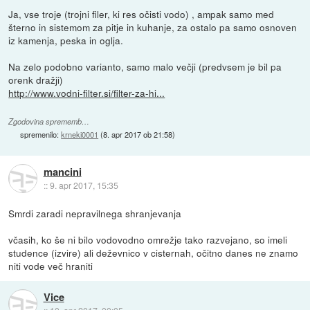
Ja, vse troje (trojni filer, ki res očisti vodo) , ampak samo med
šterno in sistemom za pitje in kuhanje, za ostalo pa samo osnoven
iz kamenja, peska in oglja.
Na zelo podobno varianto, samo malo večji (predvsem je bil pa
orenk dražji)
http://www.vodni-filter.si/filter-za-hi...
Zgodovina sprememb…
spremenilo:
krneki0001
(
8. apr 2017 ob 21:58
)
mancini
::
9. apr 2017, 15:35
Smrdi zaradi nepravilnega shranjevanja
včasih, ko še ni bilo vodovodno omrežje tako razvejano, so imeli
studence (izvire) ali deževnico v cisternah, očitno danes ne znamo
niti vode več hraniti
Vice