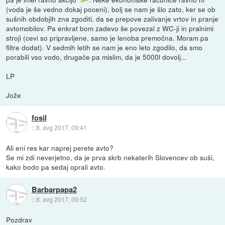
(voda je še vedno dokaj poceni), bolj se nam je šlo zato, ker se ob
sušnih obdobjih zna zgoditi, da se prepove zalivanje vrtov in pranje
avtomobilov. Pa enkrat bom zadevo še povezal z WC-ji in pralnimi
stroji (cevi so pripravljene, samo je lenoba premočna. Moram pa
filtre dodat). V sedmih letih se nam je eno leto zgodilo, da smo
porabili vso vodo, drugače pa mislim, da je 5000l dovolj...
LP
Jože
fosil
::
8. avg 2017, 09:41
Ali eni res kar naprej perete avto?
Se mi zdi neverjetno, da je prva skrb nekaterih Slovencev ob suši,
kako bodo pa sedaj oprali avto.
Barbarpapa2
::
8. avg 2017, 09:52
Pozdrav