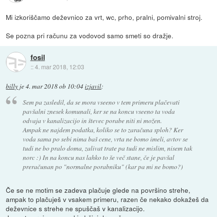
Mi izkoriščamo deževnico za vrt, wc, prho, pralni, pomivalni stroj.
Se pozna pri računu za vodovod samo smeti so dražje.
fosil
::
4. mar 2018, 12:03
billy
je
4. mar 2018 ob 10:04
izjavil
:
Sem pa zasledil, da se mora vseeno v tem primeru plačevati
pavšalni znesek komunali, ker se na koncu vseeno ta voda
odvaja v kanalizacijo in števec porabe niti ni možen.
Ampak ne najdem podatka, koliko se to zaračuna sploh? Ker
voda sama po sebi nima baš cene, vrta ne bomo imeli, avtov se
tudi ne bo pralo doma, zalivat trate pa tudi ne mislim, nisem tak
norc :) In na koncu nas lahko to še več stane, če je pavšal
preračunan po "normalne porabniku" (kar pa mi ne bomo?)
Če se ne motim se zadeva plačuje glede na površino strehe,
ampak to plačuješ v vsakem primeru, razen če nekako dokažeš da
deževnice s strehe ne spuščaš v kanalizacijo.