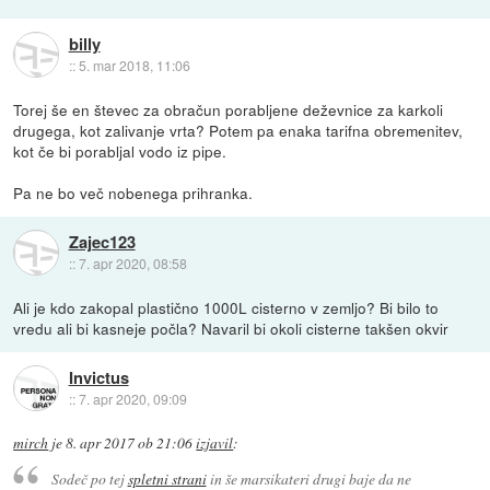
billy
::
5. mar 2018, 11:06
Torej še en števec za obračun porabljene deževnice za karkoli
drugega, kot zalivanje vrta? Potem pa enaka tarifna obremenitev,
kot če bi porabljal vodo iz pipe.
Pa ne bo več nobenega prihranka.
Zajec123
::
7. apr 2020, 08:58
Ali je kdo zakopal plastično 1000L cisterno v zemljo? Bi bilo to
vredu ali bi kasneje počla? Navaril bi okoli cisterne takšen okvir
Invictus
::
7. apr 2020, 09:09
mirch
je
8. apr 2017 ob 21:06
izjavil
:
Sodeč po tej
spletni strani
in še marsikateri drugi baje da ne