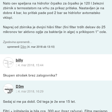
Nato cev speljana na hidrofor črpalko za črpalko je 120 l železni
zbirnik s termostatom na vrhu za prikaz pritiska. Nastavljen je na
dobre 4 bar, ko pritisk pade pod 2 bar se hidriofor avtomatsko
vklopi.
Naprej od zbirnika je dvojni hišni filter (fini filter trdih delcev do 25
mikronov ter aktivno oglje za bakterije in alge) s priklopom 1" cole.
Zgodovina sprememb…
spremenil:
D3m
(
4. mar 2018 ob 13:10
)
billy
::
4. mar 2018, 15:44
Skupen strošek brez zalogovnika?
D3m
::
4. mar 2018, 16:29
Sedaj si me pa dobil. Od tega je že ene 15 let.
Filtri + inštalacija je bila cca. 300 eur (brez računa). Filtre menjamo