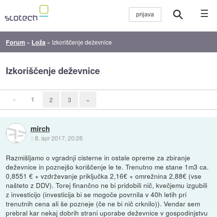
☰
Forum
»
Loža
»
Izkoriščenje deževnice
Izkoriščenje deževnice
«
1
2
3
»
mirch
::
8. apr 2017, 20:26
Razmišljamo o vgradnji cisterne in ostale opreme za zbiranje
deževnice in poznejšo koriščenje le te. Trenutno me stane 1m3 ca.
0,8551 € + vzdrževanje priključka 2,16€ + omrežnina 2,88€ (vse
našteto z DDV). Torej finančno ne bi pridobili nič, kvečjemu izgubili
z investicijo (investicija bi se mogoče povrnila v 40h letih pri
trenutnih cena ali še pozneje (če ne bi nič crknilo)). Vendar sem
prebral kar nekaj dobrih strani uporabe deževnice v gospodinjstvu