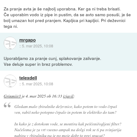
Za pranje avta je še najbolj uporabna. Ker ga ni treba brisati.
Če uporabim vodo iz pipe in pustim, da se avto samo posuši, je še
bolj umazan kot pred pranjem. Kapljica pri kapljici. Pri deževnici
tega ni.
mrgapo
::
5. mar 2025, 10:08
Uporabljamo za pranje cunj, splakovanje zalivanje.
Vse deluje super in brez problemov.
telexdell
::
5. mar 2025, 10:08
Grinmiir3
je
4. mar 2025 ob 16:33
izjavil
:
Gledam malo zbiralnike deževnice, kako potem to vodo črpaš
ven, rabiš neko potopno črpalo in potem še elektriko do tam?
In kako je z dotokom vode, se montira kak peščeni/ogljeni filter?
Načeloma je za vrt vseeno ampak na dolgi rok se ti pa svinjarija
nabira v zbiralniku pa je po moje dobr to prej spucat?