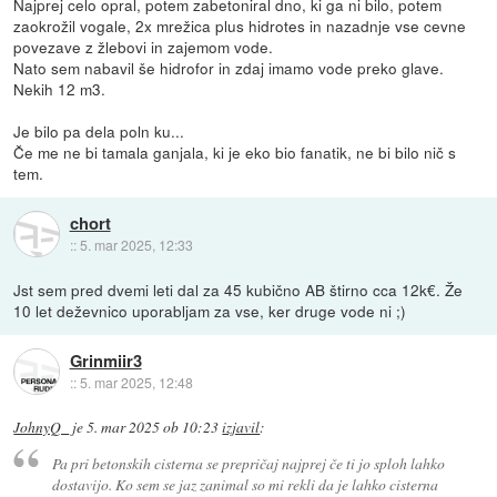
Najprej celo opral, potem zabetoniral dno, ki ga ni bilo, potem
zaokrožil vogale, 2x mrežica plus hidrotes in nazadnje vse cevne
povezave z žlebovi in zajemom vode.
Nato sem nabavil še hidrofor in zdaj imamo vode preko glave.
Nekih 12 m3.
Je bilo pa dela poln ku...
Če me ne bi tamala ganjala, ki je eko bio fanatik, ne bi bilo nič s
tem.
chort
::
5. mar 2025, 12:33
Jst sem pred dvemi leti dal za 45 kubično AB štirno cca 12k€. Že
10 let deževnico uporabljam za vse, ker druge vode ni ;)
Grinmiir3
::
5. mar 2025, 12:48
JohnyQ_
je
5. mar 2025 ob 10:23
izjavil
:
Pa pri betonskih cisterna se prepričaj najprej če ti jo sploh lahko
dostavijo. Ko sem se jaz zanimal so mi rekli da je lahko cisterna