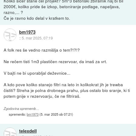
Koliko sicer stane cel projekt? 5m^3 betonski zbiralnik naj bi bil
2000€, koliko pride še izkop, betoniranje podlage, napeljava,
razno,... ?
Če je ravno kdo delal v kratkem to.
bm1973
::
5. mar 2025, 07:19
A folk res še vedno razmišlja o tem?!?!?
Ne rečem tisti 1m3 plastičen rezervoar, da imaš za vrt.
V bajti ne bi uporabljal deževnice...
A kdo pove koliko stanejo filtri na leto in kolikokrat jih je trewba
čistiti? Streha je polna drobnega prahu, plus ostalo bio sranje, ki ti
potem gnije v rezervoarju, če ne filtriraš.
Zgodovina sprememb…
spremenilo:
bm1973
(
5. mar 2025 ob 07:21
)
telexdell