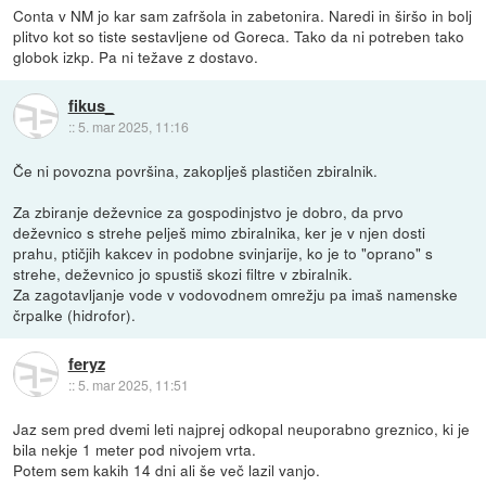
Conta v NM jo kar sam zafršola in zabetonira. Naredi in širšo in bolj
plitvo kot so tiste sestavljene od Goreca. Tako da ni potreben tako
globok izkp. Pa ni težave z dostavo.
fikus_
::
5. mar 2025, 11:16
Če ni povozna površina, zakoplješ plastičen zbiralnik.
Za zbiranje deževnice za gospodinjstvo je dobro, da prvo
deževnico s strehe pelješ mimo zbiralnika, ker je v njen dosti
prahu, ptičjih kakcev in podobne svinjarije, ko je to "oprano" s
strehe, deževnico jo spustiš skozi filtre v zbiralnik.
Za zagotavljanje vode v vodovodnem omrežju pa imaš namenske
črpalke (hidrofor).
feryz
::
5. mar 2025, 11:51
Jaz sem pred dvemi leti najprej odkopal neuporabno greznico, ki je
bila nekje 1 meter pod nivojem vrta.
Potem sem kakih 14 dni ali še več lazil vanjo.