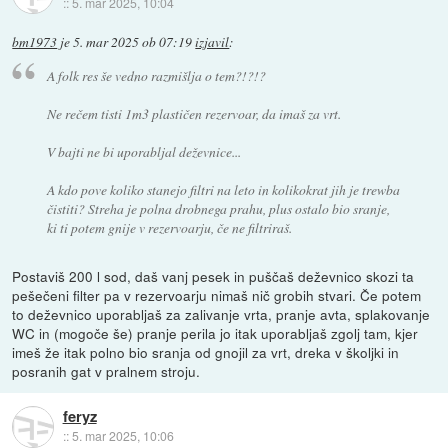
::
5. mar 2025, 10:04
bm1973
je
5. mar 2025 ob 07:19
izjavil
:
A folk res še vedno razmišlja o tem?!?!?
Ne rečem tisti 1m3 plastičen rezervoar, da imaš za vrt.
V bajti ne bi uporabljal deževnice...
A kdo pove koliko stanejo filtri na leto in kolikokrat jih je trewba
čistiti? Streha je polna drobnega prahu, plus ostalo bio sranje,
ki ti potem gnije v rezervoarju, če ne filtriraš.
Postaviš 200 l sod, daš vanj pesek in puščaš deževnico skozi ta
pešečeni filter pa v rezervoarju nimaš nič grobih stvari. Če potem
to deževnico uporabljaš za zalivanje vrta, pranje avta, splakovanje
WC in (mogoče še) pranje perila jo itak uporabljaš zgolj tam, kjer
imeš že itak polno bio sranja od gnojil za vrt, dreka v školjki in
posranih gat v pralnem stroju.
feryz
::
5. mar 2025, 10:06