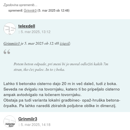
Zgodovina sprememb…
spremenil:
Grinmiir3
(
5. mar 2025 ob 12:48
)
telexdell
::
5. mar 2025, 13:12
Grinmiir3
je
5. mar 2025 ob 12:48
izjavil
:
Potem beton odpade, pri meni bi jo moral odložiti kakih 7m
stran, tko čez palec. In to z boka.
Lahko ti betonsko cisterno dajo 20 m in več daleč, tudi z boka.
Seveda ne dvigalu na tovornjaku, katero ti bo pripeljalo cisterno
ampak avtodvigalo na ločenem tovornjaku.
Obstaja pa tudi varianta lokalni gradbinec- opaž-hruška betona-
črpalka. Pa lahko narediš zbiralnik poljubne oblike in dimenzij.
Grinmiir3
::
5. mar 2025, 14:18