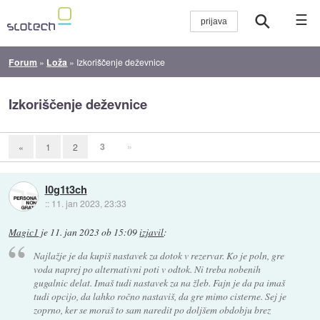
☰
Forum
»
Loža
»
Izkoriščenje deževnice
Izkoriščenje deževnice
3
»
«
1
2
l0g1t3ch
::
11. jan 2023, 23:33
Magic1
je
11. jan 2023 ob 15:09
izjavil
:
Najlažje je da kupiš nastavek za dotok v rezervar. Ko je poln, gre
voda naprej po alternativni poti v odtok. Ni treba nobenih
gugalnic delat. Imaš tudi nastavek za na žleb. Fajn je da pa imaš
tudi opcijo, da lahko ročno nastaviš, da gre mimo cisterne. Sej je
zoprno, ker se moraš to sam naredit po doljšem obdobju brez