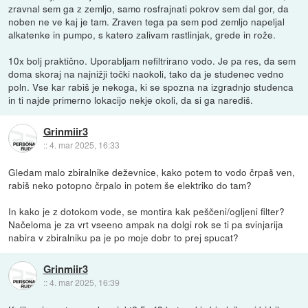
zravnal sem ga z zemljo, samo rosfrajnati pokrov sem dal gor, da
noben ne ve kaj je tam. Zraven tega pa sem pod zemljo napeljal
alkatenke in pumpo, s katero zalivam rastlinjak, grede in rože.
10x bolj praktično. Uporabljam nefiltrirano vodo. Je pa res, da sem
doma skoraj na najnižji točki naokoli, tako da je studenec vedno
poln. Vse kar rabiš je nekoga, ki se spozna na izgradnjo studenca
in ti najde primerno lokacijo nekje okoli, da si ga narediš.
Grinmiir3
::
4. mar 2025, 16:33
Gledam malo zbiralnike deževnice, kako potem to vodo črpaš ven,
rabiš neko potopno črpalo in potem še elektriko do tam?
In kako je z dotokom vode, se montira kak peščeni/ogljeni filter?
Načeloma je za vrt vseeno ampak na dolgi rok se ti pa svinjarija
nabira v zbiralniku pa je po moje dobr to prej spucat?
Grinmiir3
::
4. mar 2025, 16:39