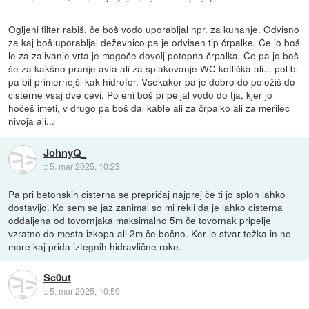
Ogljeni filter rabiš, če boš vodo uporabljal npr. za kuhanje. Odvisno
za kaj boš uporabljal deževnico pa je odvisen tip črpalke. Če jo boš
le za zalivanje vrta je mogoče dovolj potopna črpalka. Če pa jo boš
še za kakšno pranje avta ali za splakovanje WC kotlička ali... pol bi
pa bil primernejši kak hidrofor. Vsekakor pa je dobro do položiš do
cisterne vsaj dve cevi. Po eni boš pripeljal vodo do tja, kjer jo
hočeš imeti, v drugo pa boš dal kable ali za črpalko ali za merilec
nivoja ali...
JohnyQ_
::
5. mar 2025, 10:23
Pa pri betonskih cisterna se prepričaj najprej če ti jo sploh lahko
dostavijo. Ko sem se jaz zanimal so mi rekli da je lahko cisterna
oddaljena od tovornjaka maksimalno 5m če tovornak pripelje
vzratno do mesta izkopa ali 2m če bočno. Ker je stvar težka in ne
more kaj prida iztegnih hidravlične roke.
Sc0ut
::
5. mar 2025, 10:59