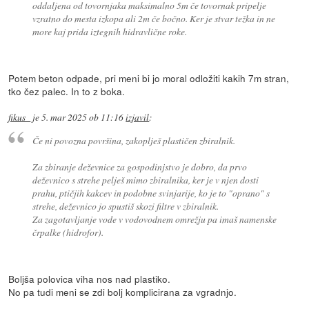
oddaljena od tovornjaka maksimalno 5m če tovornak pripelje
vzratno do mesta izkopa ali 2m če bočno. Ker je stvar težka in ne
more kaj prida iztegnih hidravlične roke.
Potem beton odpade, pri meni bi jo moral odložiti kakih 7m stran,
tko čez palec. In to z boka.
fikus_
je
5. mar 2025 ob 11:16
izjavil
:
Če ni povozna površina, zakoplješ plastičen zbiralnik.
Za zbiranje deževnice za gospodinjstvo je dobro, da prvo
deževnico s strehe pelješ mimo zbiralnika, ker je v njen dosti
prahu, ptičjih kakcev in podobne svinjarije, ko je to "oprano" s
strehe, deževnico jo spustiš skozi filtre v zbiralnik.
Za zagotavljanje vode v vodovodnem omrežju pa imaš namenske
črpalke (hidrofor).
Boljša polovica viha nos nad plastiko.
No pa tudi meni se zdi bolj komplicirana za vgradnjo.