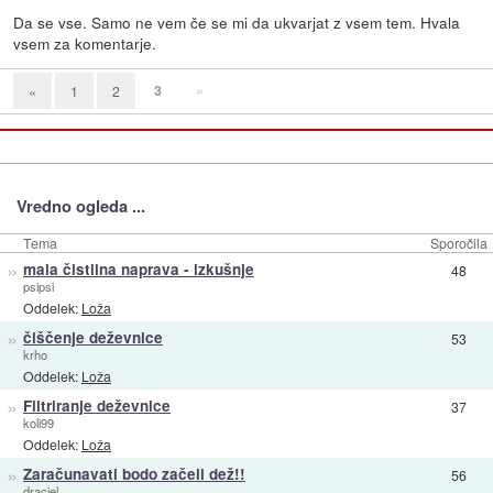
Da se vse. Samo ne vem če se mi da ukvarjat z vsem tem. Hvala
vsem za komentarje.
3
»
«
1
2
Vredno ogleda ...
Tema
Sporočila
»
mala čistilna naprava - izkušnje
48
psipsi
Oddelek:
Loža
»
čiščenje deževnice
53
krho
Oddelek:
Loža
»
Filtriranje deževnice
37
koli99
Oddelek:
Loža
»
Zaračunavati bodo začeli dež!!
56
draciel