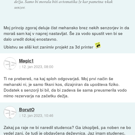
dežja. Samo bi morala biti avtomatika že kar pametna +kak
senzor.
Moj princip zgoraj deluje čist mehansko brez nekih senzorjev in da
moraš sam kaj v naprej nastavljat. Še za vodo spustit ven bi se
dalo uredit dokaj enostavno.
Ubistvu se sliši kot zanimiv projekt za 3d printer
Magic1
::
12. jan 2023, 08:00
Ti ne prebereš, na kaj sploh odgovarjaš. Moj prvi način še
mehanski ni, je samo fiksni kos, dizajniran da upošteva fiziko.
Dodatek s senzorji bi bil, da bi zadeva še sama preusmerila vodo
mimo rezervarja na začetku dežja.
BorutO
::
12. jan 2023, 10:46
Zakaj pa raje ne bi naredil studenca? Ga izkoplješ, pa noben ne bo
vedel zanj, če tudi je obdavčena deževnica. Jaz imam studenec,