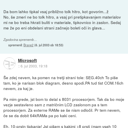
Da bom lahko tipkal vsaj približno tolk hitro, kot govorim...ž
No, še zmeri ne bo tolk hitro, a vsaj pri pretipkavanjem materialov
mi ne bo treba hkrati buliti v materiale, tipkovnico in zaslon. Sedaj
me že po eni obdelani strani začnejo boleti oči in glava...
Zgodovina sprememb…
spremenil:
Brane2
(
6. jul 2003 ob 18:53
)
Microsoft
::
6. jul 2003, 19:18
Še zdej nevem, ka pomen na tretji strani tole: SEG.40ch To piše
tam, ko je narisan blok diagram, desno spodi.PA tud tist COM.16ch
nevem, za kaj je.
Pa mim grede, jst bom to delal s 8031 procesorjem. Tak da bo moje
vezje sestavleno sam z matričnim LCD zaslonom pa s tem
procesorjem. Za externe RAMe se še nism odločil. Pr tem nevem,
če se da dobit 64kRAMa pa po kaki ceni.
Eh, 10-prstn tipkanje! Jst pišem s kakimi >8 prsti (mam vseh 10