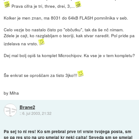
Prava cifra je tri, three, drei, 3,...
Kolker je men znan, ma 8031 do 64kB FLASH pomnilnika v seb.
Celo vezje bo nastalo čisto po "občutku", tak da še nč nimam.
Zdele je cajt, ko razglabljam o teoriji, kak stvar naredit. Pol pride pa
izdelava na vrsto.
Dej mal bolj opiš ta komplet Microchipov. Ka vse je v tem kompletu?
Še enkrat se oproščam za tisto 3jko!!!
by Miha
Brane2
::
6. jul 2003, 21:32
Pa sej to ni res! Ko sm prebral prve tri vrste tvojega posta, sm
se pa res sto na uro smejal kr neki cajta! Seveda sm se smejal