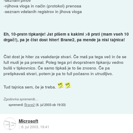
-seznam pinov
-njihova vloga in način (protokol) prenosa
-seznam vdelanih registrov in jihova vloga
Eh, 10-prstn tipkanje! Jst pišem s kakimi >8 prsti (mam vseh 10
drgač!), pa je čist dost hiter! Brane2, pa mende ja nisi tajnica!
Čist dost je hiter za vsakdanje stvari. Če maš pa tega več in če se
full mudi je pa premal. Poleg tega pri dvoprstnem tipkanju vedno
buliš v tipkovnico. Če samo tipkaš je to še znosno. Če pa
pretipkavaš stvari, potem je pa to full počasno in utrudljivo.
Tud tajnica sem, če je treba.
Zgodovina sprememb…
spremenil:
Brane2
(
6. jul 2003 ob 19:33
)
Microsoft
::
6. jul 2003, 19:41