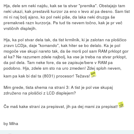
Hja, dele sm neki najdu, kak se ta stvar "premika". Obstajajo tam
neki ukazi, kak prestaviš kurzor za eno v levo al pa desno. Sam tist
mi ni naj bolj ajsno, ko pol neki piše, da laka neki druzga še
premakneš razn kurzorja. Pa tud tis nevem točno, kak je pr več
vrstičnih displejih.
Hja, ka pol stvar dela tak, da tist krmilnik, ki je zalotan na ploščico
zravn LCDja, daje "komando", kak hiter se bo delalo. Ka je pol
mogoče vse skupi nareto tak, da še morš pol sam RAM prklopt gor
al ka? Ne razumem zdele najbolj, ka vse je treba na stvar prklopt,
da pol dela. Tam neke fore, da se zapisuje/bere v RAM pa
podobno. Hja, zdele sm sto na uro zmeden! Zdej sploh nevem,
kam pa kak bi dal ta (8031) procesor! Težava!
Mim grede, tista shema na strani 3: A tist je pol vse skupaj
združeno na ploščici z LCD displejem?
Če maš kake strani za prepisvat, jih pa dej mami za prepisat!
by Miha