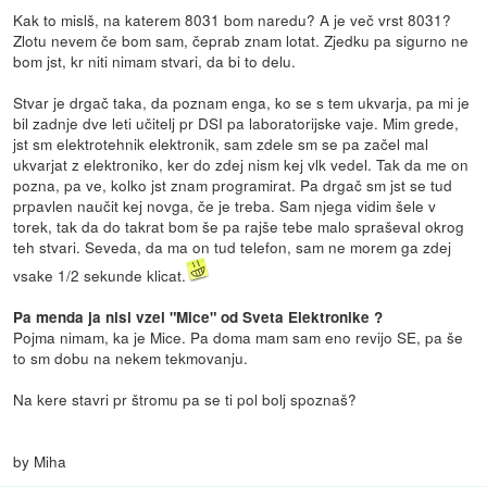
Kak to mislš, na katerem 8031 bom naredu? A je več vrst 8031?
Zlotu nevem če bom sam, čeprab znam lotat. Zjedku pa sigurno ne
bom jst, kr niti nimam stvari, da bi to delu.
Stvar je drgač taka, da poznam enga, ko se s tem ukvarja, pa mi je
bil zadnje dve leti učitelj pr DSI pa laboratorijske vaje. Mim grede,
jst sm elektrotehnik elektronik, sam zdele sm se pa začel mal
ukvarjat z elektroniko, ker do zdej nism kej vlk vedel. Tak da me on
pozna, pa ve, kolko jst znam programirat. Pa drgač sm jst se tud
prpavlen naučit kej novga, če je treba. Sam njega vidim šele v
torek, tak da do takrat bom še pa rajše tebe malo spraševal okrog
teh stvari. Seveda, da ma on tud telefon, sam ne morem ga zdej
vsake 1/2 sekunde klicat.
Pa menda ja nisi vzel "Mice" od Sveta Elektronike ?
Pojma nimam, ka je Mice. Pa doma mam sam eno revijo SE, pa še
to sm dobu na nekem tekmovanju.
Na kere stavri pr štromu pa se ti pol bolj spoznaš?
by Miha