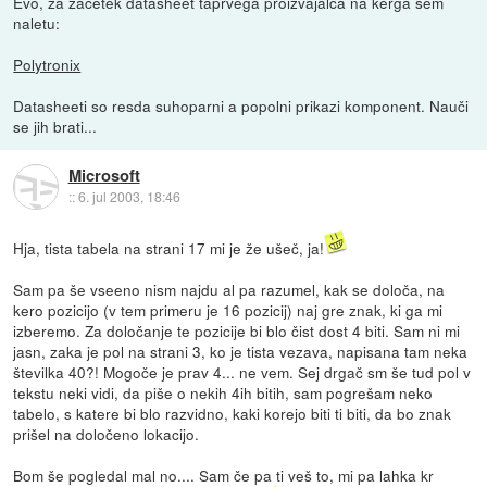
Evo, za začetek datasheet taprvega proizvajalca na kerga sem
naletu:
Polytronix
Datasheeti so resda suhoparni a popolni prikazi komponent. Nauči
se jih brati...
Microsoft
::
6. jul 2003, 18:46
Hja, tista tabela na strani 17 mi je že ušeč, ja!
Sam pa še vseeno nism najdu al pa razumel, kak se določa, na
kero pozicijo (v tem primeru je 16 pozicij) naj gre znak, ki ga mi
izberemo. Za določanje te pozicije bi blo čist dost 4 biti. Sam ni mi
jasn, zaka je pol na strani 3, ko je tista vezava, napisana tam neka
številka 40?! Mogoče je prav 4... ne vem. Sej drgač sm še tud pol v
tekstu neki vidi, da piše o nekih 4ih bitih, sam pogrešam neko
tabelo, s katere bi blo razvidno, kaki korejo biti ti biti, da bo znak
prišel na določeno lokacijo.
Bom še pogledal mal no.... Sam če pa ti veš to, mi pa lahka kr