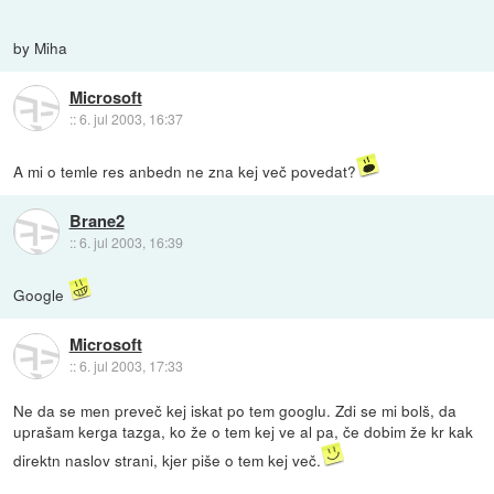
by Miha
Microsoft
::
6. jul 2003, 16:37
A mi o temle res anbedn ne zna kej več povedat?
Brane2
::
6. jul 2003, 16:39
Google
Microsoft
::
6. jul 2003, 17:33
Ne da se men preveč kej iskat po tem googlu. Zdi se mi bolš, da
uprašam kerga tazga, ko že o tem kej ve al pa, če dobim že kr kak
direktn naslov strani, kjer piše o tem kej več.