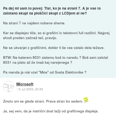
Pa dej mi sam to povej: Tist, ko je na strani 7. A je vse to
zalotano skupi na ploščici skupi z LCDjem al ne?
Na strani 7 ne najdem nobene sheme.
Kar se displejev tiče, so si grafični in tekstovni full različni. Najprej
shodi preden začneš teč, pravijo.
Ne se ukvarjat z grafičnimi, dokler ti še vse ostalo dela težave.
BTW: Na katerem 8031 sistemu boš to naredu ? Boš sam zalotal
8031 na plato ali že imaš kaj narejenega ?
Pa menda ja nisi vzel "Mice" od Sveta Elektronike ?
Microsoft
::
6. jul 2003, 20:49
Zmotu sm se glede strani. Prava stran bo sedem.
Ja, sej vem, da je matrični dost lažji od grafičnega displeja.