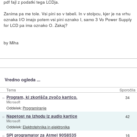
pdf fajl z podatki tega LCDja.
Zanima pa me tole. Vsi pini so v tabeli. In v stolpcu, kjer je na vrhu
oznaka I/O imajo potem vsi pini oznako I, samo 3 Vo Power Supply
for LCD pa ima oznako O. Zakaj?
by Miha
Vredno ogleda ...
Tema
Sporočila
»
Program, ki zkorišča zvočo kartico.
34
Microsoft
Oddelek:
Programiranje
»
Napetost na izhodu iz audio kartice
42
Microsoft
Oddelek:
Elektrotehnika in elektronika
»
SPI programator za Atmel 90S8535
16