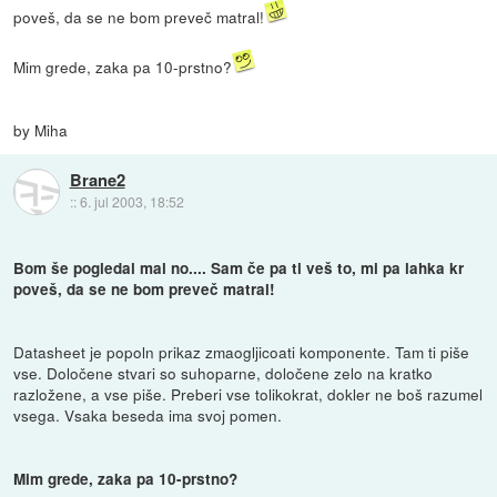
poveš, da se ne bom preveč matral!
Mim grede, zaka pa 10-prstno?
by Miha
Brane2
::
6. jul 2003, 18:52
Bom še pogledal mal no.... Sam če pa ti veš to, mi pa lahka kr
poveš, da se ne bom preveč matral!
Datasheet je popoln prikaz zmaogljicoati komponente. Tam ti piše
vse. Določene stvari so suhoparne, določene zelo na kratko
razložene, a vse piše. Preberi vse tolikokrat, dokler ne boš razumel
vsega. Vsaka beseda ima svoj pomen.
Mim grede, zaka pa 10-prstno?