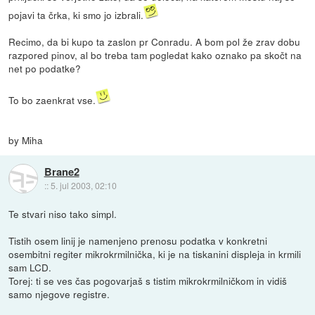
pojavi ta črka, ki smo jo izbrali.
Recimo, da bi kupo ta zaslon pr Conradu. A bom pol že zrav dobu
razpored pinov, al bo treba tam pogledat kako oznako pa skočt na
net po podatke?
To bo zaenkrat vse.
by Miha
Brane2
::
5. jul 2003, 02:10
Te stvari niso tako simpl.
Tistih osem linij je namenjeno prenosu podatka v konkretni
osembitni regiter mikrokrmilnička, ki je na tiskanini displeja in krmili
sam LCD.
Torej: ti se ves čas pogovarjaš s tistim mikrokrmilničkom in vidiš
samo njegove registre.