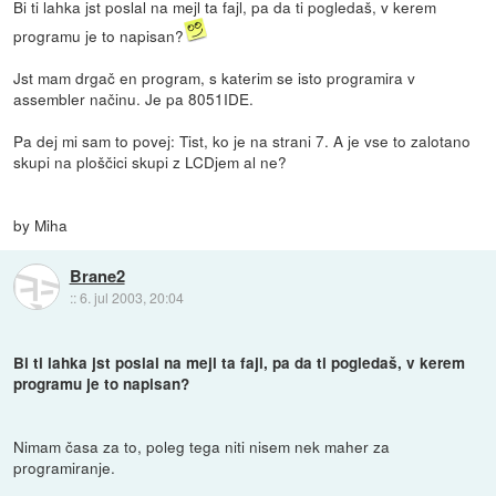
Bi ti lahka jst poslal na mejl ta fajl, pa da ti pogledaš, v kerem
programu je to napisan?
Jst mam drgač en program, s katerim se isto programira v
assembler načinu. Je pa 8051IDE.
Pa dej mi sam to povej: Tist, ko je na strani 7. A je vse to zalotano
skupi na ploščici skupi z LCDjem al ne?
by Miha
Brane2
::
6. jul 2003, 20:04
Bi ti lahka jst poslal na mejl ta fajl, pa da ti pogledaš, v kerem
programu je to napisan?
Nimam časa za to, poleg tega niti nisem nek maher za
programiranje.