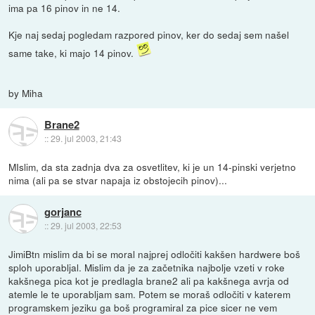
ima pa 16 pinov in ne 14.
Kje naj sedaj pogledam razpored pinov, ker do sedaj sem našel
same take, ki majo 14 pinov.
by Miha
Brane2
::
29. jul 2003, 21:43
MIslim, da sta zadnja dva za osvetlitev, ki je un 14-pinski verjetno
nima (ali pa se stvar napaja iz obstojecih pinov)...
gorjanc
::
29. jul 2003, 22:53
JimiBtn mislim da bi se moral najprej odločiti kakšen hardwere boš
sploh uporabljal. Mislim da je za začetnika najbolje vzeti v roke
kakšnega pica kot je predlagla brane2 ali pa kakšnega avrja od
atemle le te uporabljam sam. Potem se moraš odločiti v katerem
programskem jeziku ga boš programiral za pice sicer ne vem