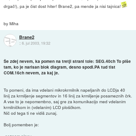
drgač!), pa je čist dost hiter! Brane2, pa mende ja nisi tajnica!
by Miha
Brane2
::
6. jul 2003, 19:32
Še zdej nevem, ka pomen na tretji strani tole: SEG.40ch To piše
tam, ko je narisan blok diagram, desno spodi.PA tud tist
COM.16ch nevem, za kaj je.
To pomeni, da ima vdelani mikrokrmilnik napeljanih do LCDja 40
linij za krmiljenje segmentov in 16 linij za krmiljenje posameznih črk.
A vse to je nepomembno, saj gre za komunikacijo med vdelanim
krmilničkom in (vdelanim) LCD ploščkom.
Nič od tega ti ne vidiš zunaj.
Bolj pomemben je: