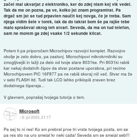
začel mal ukvarjat z elektroniko, ker do zdej nism kej vlk vedel.
Tak da me on pozna, pa ve, kolko jst znam programirat. Pa
drgač sm jst se tud prpavlen naučit kej novga, če je treba. Sam
njega vidim šele v torek, tak da do takrat bom še pa rajše tebe
malo spraševal okrog teh stvari. Seveda, da ma on tud telefon,
sam ne morem ga zdej vsake 1/2 sekunde klicat.
Potem ti pa priporočam Microchipov razvojni komplet. Razvojno
okolje je zelo dobro, pa zastonj. Microchipovi mikrokrmilniki so
zmogljivejši in lažji za delo od tvoje stare 8031ke. Pri 8031ki rabiš
kar nekaj dodatnih čipov da stvar postane uporabna, pri recimo
Microchipovem PIC 16F877 pa ne rabiš skoraj nič več. Stvar ma že
v sebi FLASH itd. Tudi tak LCD lahko priklopiš zraven brez
dodatnega čiperaja...
V glavnem, poprašaj tvojega tutorja o tem.
Microsoft
::
6. jul 2003, 21:17
Pa sej to ni res! Ko sm prebral prve tri vrste tvojega posta, sm se
pa res sto na uro smejal kr neki cajta! Seveda sm se smejal seb!!!