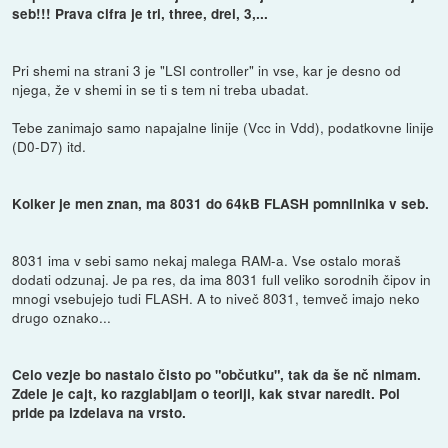
seb!!! Prava cifra je tri, three, drei, 3,...
Pri shemi na strani 3 je "LSI controller" in vse, kar je desno od
njega, že v shemi in se ti s tem ni treba ubadat.
Tebe zanimajo samo napajalne linije (Vcc in Vdd), podatkovne linije
(D0-D7) itd.
Kolker je men znan, ma 8031 do 64kB FLASH pomnilnika v seb.
8031 ima v sebi samo nekaj malega RAM-a. Vse ostalo moraš
dodati odzunaj. Je pa res, da ima 8031 full veliko sorodnih čipov in
mnogi vsebujejo tudi FLASH. A to niveč 8031, temveč imajo neko
drugo oznako...
Celo vezje bo nastalo čisto po "občutku", tak da še nč nimam.
Zdele je cajt, ko razglabljam o teoriji, kak stvar naredit. Pol
pride pa izdelava na vrsto.