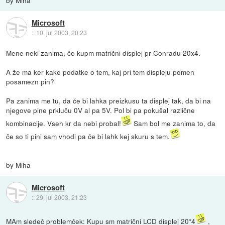
Microsoft
::
10. jul 2003, 20:23
Mene neki zanima, če kupm matrični displej pr Conradu 20x4.
A že ma ker kake podatke o tem, kaj pri tem displeju pomen
posamezn pin?
Pa zanima me tu, da če bi lahka preizkusu ta displej tak, da bi na
njegove pine prkluču 0V al pa 5V. Pol bi pa pokušal različne
kombinacije. Vseh kr da nebi probal!
Sam bol me zanima to, da
če so ti pini sam vhodi pa če bi lahk kej skuru s tem.
by Miha
Microsoft
::
29. jul 2003, 21:23
MAm sledeč problemček: Kupu sm matrični LCD displej 20*4
,