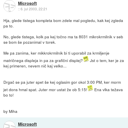
Microsoft
::
6. jul 2003, 22:21
Hja, glede tistega kompleta bom zdele mal pogledu, kak kej zgleda
pa to.
No, glede tistega, kolk pa kej točno ma ta 8031 mikrokrmilnik v seb
se bom še pozanimal v torek.
Me pa zanima, ker mikkrokrmilnik bi ti uporabil za krmiljenje
matričnega displeja in pa za grafični displej?
Jst o tem, ker je za
kej primeren, nevem nič kaj velko...
Drgač se pa juter spet še kej oglasim gor okol 3:00 PM, ker morm
jet dons hmal spat. Juter mor ustat že ob 5:15!
Ena vlka težava
bo to!
by Miha
Microsoft