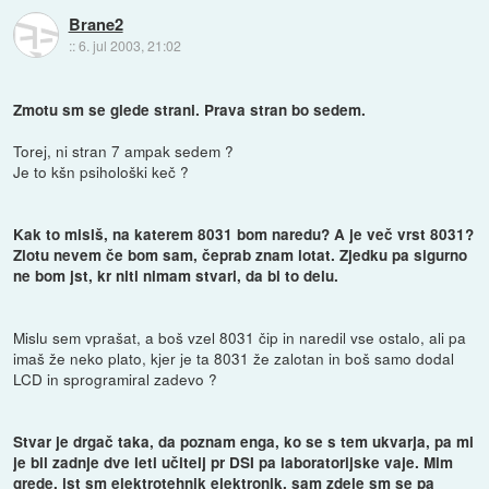
Brane2
::
6. jul 2003, 21:02
Zmotu sm se glede strani. Prava stran bo sedem.
Torej, ni stran 7 ampak sedem ?
Je to kšn psihološki keč ?
Kak to mislš, na katerem 8031 bom naredu? A je več vrst 8031?
Zlotu nevem če bom sam, čeprab znam lotat. Zjedku pa sigurno
ne bom jst, kr niti nimam stvari, da bi to delu.
Mislu sem vprašat, a boš vzel 8031 čip in naredil vse ostalo, ali pa
imaš že neko plato, kjer je ta 8031 že zalotan in boš samo dodal
LCD in sprogramiral zadevo ?
Stvar je drgač taka, da poznam enga, ko se s tem ukvarja, pa mi
je bil zadnje dve leti učitelj pr DSI pa laboratorijske vaje. Mim
grede, jst sm elektrotehnik elektronik, sam zdele sm se pa