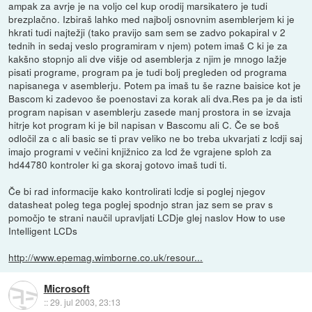
ampak za avrje je na voljo cel kup orodij marsikatero je tudi
brezplačno. Izbiraš lahko med najbolj osnovnim asemblerjem ki je
hkrati tudi najtežji (tako pravijo sam sem se zadvo pokapiral v 2
tednih in sedaj veslo programiram v njem) potem imaš C ki je za
kakšno stopnjo ali dve višje od asemblerja z njim je mnogo lažje
pisati programe, program pa je tudi bolj pregleden od programa
napisanega v asemblerju. Potem pa imaš tu še razne baisice kot je
Bascom ki zadevoo še poenostavi za korak ali dva.Res pa je da isti
program napisan v asemblerju zasede manj prostora in se izvaja
hitrje kot program ki je bil napisan v Bascomu ali C. Če se boš
odločil za c ali basic se ti prav veliko ne bo treba ukvarjati z lcdji saj
imajo programi v večini knjižnico za lcd že vgrajene sploh za
hd44780 kontroler ki ga skoraj gotovo imaš tudi ti.
Če bi rad informacije kako kontrolirati lcdje si poglej njegov
datasheat poleg tega poglej spodnjo stran jaz sem se prav s
pomočjo te strani naučil upravljati LCDje glej naslov How to use
Intelligent LCDs
http://www.epemag.wimborne.co.uk/resour...
Microsoft
::
29. jul 2003, 23:13