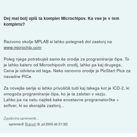
Dej mal bolj opiš ta komplet Microchipov. Ka vse je v tem
kompletu?
Razvono okolje MPLAB si lahko potegneš dol zastonj na
www.microchip.com
Poleg njega potrebuješ samo še orodje za programiranje čipa. To
je lahko katero od Microchipovih orodij, lahko pa kaj drugega.
Cena je odvisna od tega. Neko osnovno orodje je PicStart Plus za
navadne PICe.
Za novejše serije si lahko privoščiš tudi kaj takega kot je ICD-2, ki
omogoča programiranje čipa, ko je ta zalotan v vezju.
Lahko pa na netu najdeš kake enostavne programatorčke +
softver, ki so skorajda zastonj...
Zgodovina sprememb…
spremenil:
Brane2
(
6. jul 2003 ob 21:32
)