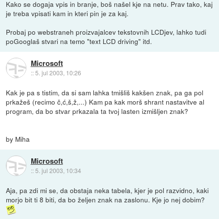
Kako se dogaja vpis in branje, boš našel kje na netu. Prav tako, kaj
je treba vpisati kam in kteri pin je za kaj.
Probaj po webstraneh proizvajalcev tekstovnih LCDjev, lahko tudi
poGooglaš stvari na temo "text LCD driving" itd.
Microsoft
::
5. jul 2003, 10:26
Kak je pa s tistim, da si sam lahka tmišliš kakšen znak, pa ga pol
prkažeš (recimo č,ć,š,ž,...) Kam pa kak morš shrant nastavitve al
program, da bo stvar prkazala ta tvoj lasten izmišljen znak?
by Miha
Microsoft
::
5. jul 2003, 10:34
Aja, pa zdi mi se, da obstaja neka tabela, kjer je pol razvidno, kaki
morjo bit ti 8 biti, da bo željen znak na zaslonu. Kje jo nej dobim?