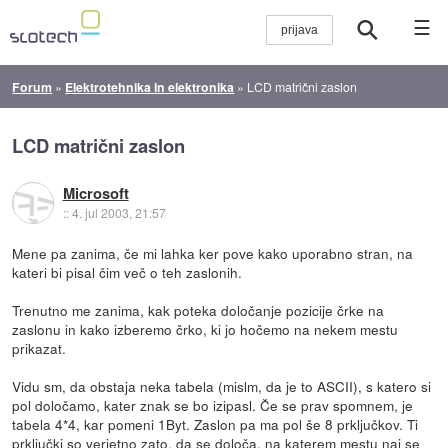
☰
Forum
»
Elektrotehnika in elektronika
»
LCD matrični zaslon
LCD matrični zaslon
Microsoft
::
4. jul 2003, 21:57
Mene pa zanima, če mi lahka ker pove kako uporabno stran, na
kateri bi pisal čim več o teh zaslonih.
Trenutno me zanima, kak poteka določanje pozicije črke na
zaslonu in kako izberemo črko, ki jo hočemo na nekem mestu
prikazat.
Vidu sm, da obstaja neka tabela (mislm, da je to ASCII), s katero si
pol določamo, kater znak se bo izipasl. Če se prav spomnem, je
tabela 4*4, kar pomeni 1Byt. Zaslon pa ma pol še 8 prključkov. Ti
prključki so verjetno zato, da se določa, na katerem mestu naj se