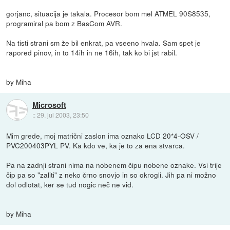
gorjanc, situacija je takala. Procesor bom mel ATMEL 90S8535,
programiral pa bom z BasCom AVR.
Na tisti strani sm že bil enkrat, pa vseeno hvala. Sam spet je
rapored pinov, in to 14ih in ne 16ih, tak ko bi jst rabil.
by Miha
Microsoft
::
29. jul 2003, 23:50
Mim grede, moj matrični zaslon ima oznako LCD 20*4-OSV /
PVC200403PYL PV. Ka kdo ve, ka je to za ena stvarca.
Pa na zadnji strani nima na nobenem čipu nobene oznake. Vsi trije
čip pa so "zaliti" z neko črno snovjo in so okrogli. Jih pa ni možno
dol odlotat, ker se tud nogic neč ne vid.
by Miha