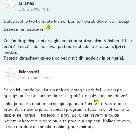
Brane2
::
6. jul 2003, 19:46
Datasheet je tko ko Sveto Pismo. Beri tolikokrat, dokler se ti Božja
Beseda ne razodene
Za kšn drug displej si pa oglej na stran proizvajalca. V tistem URLju
pobriši tazadnji del naslova, pa boš videl tabelo z razpoložljivimi
modeli.
Potegni datasheet kakega od večvrstičnih modelov in primerjaj.
Microsoft
::
6. jul 2003, 19:57
Še en izi uprašajne. Jst sm nek dol potegnu pdf fajl, v njem pa
opisuje na kratko, kak se da krmilt grafični displej (sej mende veš,
kaka je razlika med tem displejem pa matričnim
). Vse lepo in
prav. Sam nakonc je pa napisan program, s katerim bi lahka na ta
displej kej narisal. Tud lepo in prav. Edin, kar nevem je to, da
nevem, v katerem programu je ta program napisan. Kolker jst vem,
je vse nareto v assembler načinu programiranja.