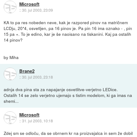
Microsoft
::
30. jul 2003, 23:09
KA to pa res nobeden neve, kak je razpored pinov na matričnem
LCDju, 20*4, osvetljen, pa 16 pinov je. Pa pin 16 ima oznako - , pin
15 pa +. To je edino, kar je še naoisano na tiskanini. Kaj pa ostalih
14 pinov?
by Miha
Brane2
::
30. jul 2003, 23:18
adnja dva pina sta za napajanje osvetlitve-verjetno LEDice.
Ostalih 14 se zelo verjetno ujemajo s tistim modelom, ki ga imas na
shemi...
Microsoft
::
31. jul 2003, 10:18
Zdej sm se odloču, da se obrnem kr na proizvajalca in sem že dobil