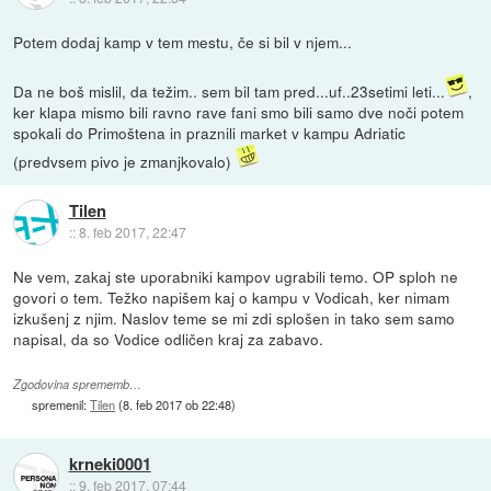
Potem dodaj kamp v tem mestu, če si bil v njem...
Da ne boš mislil, da težim.. sem bil tam pred...uf..23setimi leti...
,
ker klapa mismo bili ravno rave fani smo bili samo dve noči potem
spokali do Primoštena in praznili market v kampu Adriatic
(predvsem pivo je zmanjkovalo)
Tilen
::
8. feb 2017, 22:47
Ne vem, zakaj ste uporabniki kampov ugrabili temo. OP sploh ne
govori o tem. Težko napišem kaj o kampu v Vodicah, ker nimam
izkušenj z njim. Naslov teme se mi zdi splošen in tako sem samo
napisal, da so Vodice odličen kraj za zabavo.
Zgodovina sprememb…
spremenil:
Tilen
(
8. feb 2017 ob 22:48
)
krneki0001
::
9. feb 2017, 07:44