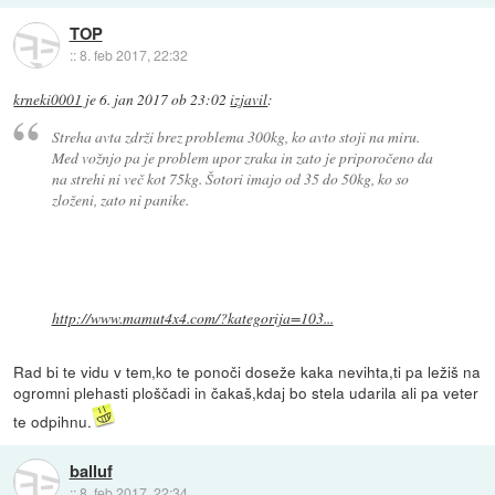
TOP
::
8. feb 2017, 22:32
krneki0001
je
6. jan 2017 ob 23:02
izjavil
:
Streha avta zdrži brez problema 300kg, ko avto stoji na miru.
Med vožnjo pa je problem upor zraka in zato je priporočeno da
na strehi ni več kot 75kg. Šotori imajo od 35 do 50kg, ko so
zloženi, zato ni panike.
http://www.mamut4x4.com/?kategorija=103...
Rad bi te vidu v tem,ko te ponoči doseže kaka nevihta,ti pa ležiš na
ogromni plehasti ploščadi in čakaš,kdaj bo stela udarila ali pa veter
te odpihnu.
balluf
::
8. feb 2017, 22:34