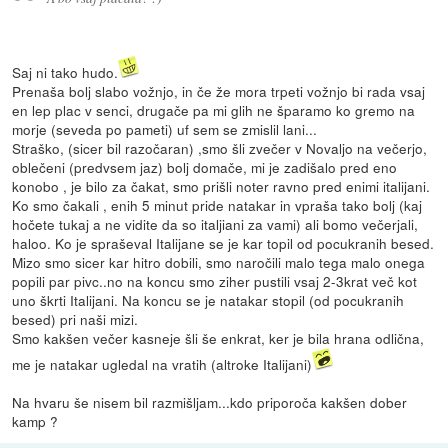
Saj ni tako hudo.
Prenaša bolj slabo vožnjo, in če že mora trpeti vožnjo bi rada vsaj
en lep plac v senci, drugače pa mi glih ne šparamo ko gremo na
morje (seveda po pameti) uf sem se zmislil lani...
Straško, (sicer bil razočaran) ,smo šli zvečer v Novaljo na večerjo,
oblečeni (predvsem jaz) bolj domače, mi je zadišalo pred eno
konobo , je bilo za čakat, smo prišli noter ravno pred enimi italijani.
Ko smo čakali , enih 5 minut pride natakar in vpraša tako bolj (kaj
hočete tukaj a ne vidite da so italjiani za vami) ali bomo večerjali,
haloo. Ko je spraševal Italijane se je kar topil od pocukranih besed.
Mizo smo sicer kar hitro dobili, smo naročili malo tega malo onega
popili par pivc..no na koncu smo ziher pustili vsaj 2-3krat več kot
uno škrti Italijani. Na koncu se je natakar stopil (od pocukranih
besed) pri naši mizi.
Smo kakšen večer kasneje šli še enkrat, ker je bila hrana odlična,
me je natakar ugledal na vratih (altroke Italijani)
Na hvaru še nisem bil razmišljam...kdo priporoča kakšen dober
kamp ?