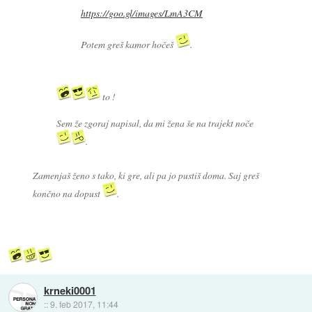
https://goo.gl/images/LmA3CM
Potem greš kamor hočeš
.
to !
Sem že zgoraj napisal, da mi žena še na trajekt noče
.
Zamenjaš ženo s tako, ki gre, ali pa jo pustiš doma. Saj greš
končno na dopust
.
krneki0001
::
9. feb 2017, 11:44