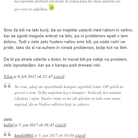
na ogromni plehasti ploščadi in čakaš,kdaj bo stela udarila ali
pa veter te odpihnu.
Smo že bili na taki burji, da so trajekte ustavili med rabom in celino,
kar se zgodi mogoče enkrat na leto, pa ni problemov spati v tem
šotoru. Tudi v zelo zelo hudem nalivu smo bili, pa voda notri ne
pride, tako da si na suhem in nimaš problemov, bolje kot na tleh.
Da bi pa strela udarila v šotor, bi moral biti pa nekje na prostem,
zelo izpostavljen, kar pa v kampu pod drevesi nisi.
Tilen
je
8. feb 2017 ob 22:47
izjavil
:
Ne vem, zakaj ste uporabniki kampov ugrabili temo. OP sploh ne
govori o tem. Težko napišem kaj o kampu v Vodicah, ker nimam
izkušenj z njim. Naslov teme se mi zdi splošen in tako sem samo
napisal, da so Vodice odličen kraj za zabavo.
zato:
balluf
je
5. jan 2017 ob 16:45
izjavil
:
krneki0001
je
5. jan 2017 ob 10:04
izjavil
: