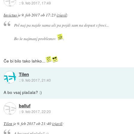
::
9. feb 2017, 17:49
Invictus
je
9. feb 2017 ob 17:23
izjavil
:
Pol naj pa najde sama ali pa pojdi sam na dopust s froci...
Bo še najmanj problemov
.
Če bi bilo tako lahko...
Tilen
::
9. feb 2017, 21:40
A bo vsaj plačala? :)
balluf
::
9. feb 2017, 22:20
Tilen
je
9. feb 2017 ob 21:40
izjavil
:
A bo vsaj plačala? :)