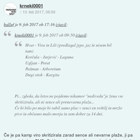
krneki0001
::
10. feb 2017, 06:59
balluf
je
9. feb 2017 ob 17:16
izjavil
:
krneki0001
je
9. feb 2017 ob 09:50
izjavil
:
Hvar - Vira in Lili (predlagal jype, jaz še nisem bil
tam)
Korčula - Jurjević - Laguna
Ugljan - Porat
Pašman - Arboretum
Dugi otok - Kargita
Pi... zgleda, da letos ne pojdemo nikamor "nedivedu"je žena vse
skritizirala, ali ni sence ali prenevarna plaža...
Če bi bilo po moje bi rabil samo plac v senci en roštilj in mrzlo
pivo in občasno malo morja in sem dober za 14 dni.
Če je pa kamp viro skritizirala zarad sence ali nevarne plaže, ji pa