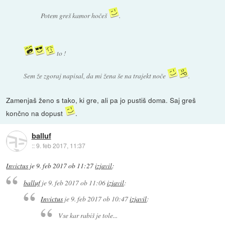
Potem greš kamor hočeš
.
to !
Sem že zgoraj napisal, da mi žena še na trajekt noče
.
Zamenjaš ženo s tako, ki gre, ali pa jo pustiš doma. Saj greš
končno na dopust
.
balluf
::
9. feb 2017, 11:37
Invictus
je
9. feb 2017 ob 11:27
izjavil
:
balluf
je
9. feb 2017 ob 11:06
izjavil
:
Invictus
je
9. feb 2017 ob 10:47
izjavil
:
Vse kar rabiš je tole...