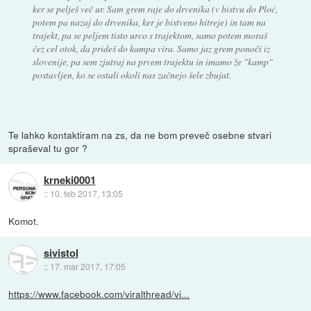
ker se pelješ več ur. Sam grem raje do drvenika (v bistvu do Ploć,
potem pa nazaj do drvenika, ker je bistveno hitreje) in tam na
trajekt, pa se peljem tisto urco s trajektom, samo potem moraš
čez cel otok, da prideš do kampa vira. Samo jaz grem ponoči iz
slovenije, pa sem zjutraj na prvem trajektu in imamo že "kamp"
postavljen, ko se ostali okoli nas začnejo šele zbujat.
Te lahko kontaktiram na zs, da ne bom preveč osebne stvari
spraševal tu gor ?
krneki0001
::
10. feb 2017, 13:05
Komot.
sivistol
::
17. mar 2017, 17:05
https://www.facebook.com/viralthread/vi...