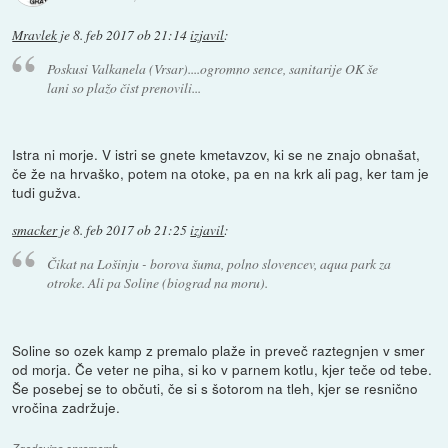
Mravlek
je
8. feb 2017 ob 21:14
izjavil
:
Poskusi Valkanela (Vrsar)....ogromno sence, sanitarije OK še
lani so plažo čist prenovili...
Istra ni morje. V istri se gnete kmetavzov, ki se ne znajo obnašat,
če že na hrvaško, potem na otoke, pa en na krk ali pag, ker tam je
tudi gužva.
smacker
je
8. feb 2017 ob 21:25
izjavil
:
Čikat na Lošinju - borova šuma, polno slovencev, aqua park za
otroke. Ali pa Soline (biograd na moru).
Soline so ozek kamp z premalo plaže in preveč raztegnjen v smer
od morja. Če veter ne piha, si ko v parnem kotlu, kjer teče od tebe.
Še posebej se to občuti, če si s šotorom na tleh, kjer se resnično
vročina zadržuje.