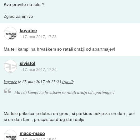
Kva pravite na tole ?
Zgled zanimivo
koyotee
::
17. mar 2017, 17:23
Ma teli kampi na hrvaškem so ratali dražji od apartmajev!
sivistol
::
17. mar 2017, 17:26
koyotee
je
17. mar 2017 ob 17:23
izjavil
:
Ma teli kampi na hrvaškem so ratali dražji od apartmajev!
Ma tsle prikolca je dobra da gres , si parkiras nekje za en dan , pol
si en dan tam , prespis pa drug dan dalje
maco-maco
::
17. mar 2017, 19:04