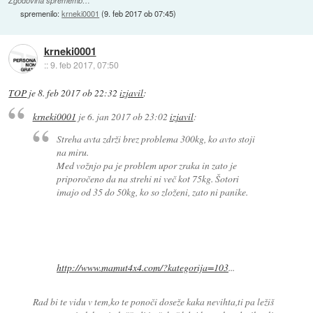
Zgodovina sprememb…
spremenilo:
krneki0001
(
9. feb 2017 ob 07:45
)
krneki0001
::
9. feb 2017, 07:50
TOP
je
8. feb 2017 ob 22:32
izjavil
:
krneki0001
je
6. jan 2017 ob 23:02
izjavil
:
Streha avta zdrži brez problema 300kg, ko avto stoji
na miru.
Med vožnjo pa je problem upor zraka in zato je
priporočeno da na strehi ni več kot 75kg. Šotori
imajo od 35 do 50kg, ko so zloženi, zato ni panike.
http://www.mamut4x4.com/?kategorija=103
...
Rad bi te vidu v tem,ko te ponoči doseže kaka nevihta,ti pa ležiš