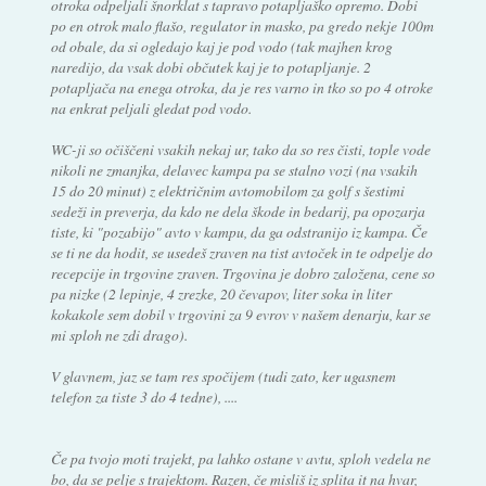
otroka odpeljali šnorklat s tapravo potapljaško opremo. Dobi
po en otrok malo flašo, regulator in masko, pa gredo nekje 100m
od obale, da si ogledajo kaj je pod vodo (tak majhen krog
naredijo, da vsak dobi občutek kaj je to potapljanje. 2
potapljača na enega otroka, da je res varno in tko so po 4 otroke
na enkrat peljali gledat pod vodo.
WC-ji so očiščeni vsakih nekaj ur, tako da so res čisti, tople vode
nikoli ne zmanjka, delavec kampa pa se stalno vozi (na vsakih
15 do 20 minut) z električnim avtomobilom za golf s šestimi
sedeži in preverja, da kdo ne dela škode in bedarij, pa opozarja
tiste, ki "pozabijo" avto v kampu, da ga odstranijo iz kampa. Če
se ti ne da hodit, se usedeš zraven na tist avtoček in te odpelje do
recepcije in trgovine zraven. Trgovina je dobro založena, cene so
pa nizke (2 lepinje, 4 zrezke, 20 čevapov, liter soka in liter
kokakole sem dobil v trgovini za 9 evrov v našem denarju, kar se
mi sploh ne zdi drago).
V glavnem, jaz se tam res spočijem (tudi zato, ker ugasnem
telefon za tiste 3 do 4 tedne), ....
Če pa tvojo moti trajekt, pa lahko ostane v avtu, sploh vedela ne
bo, da se pelje s trajektom. Razen, če misliš iz splita it na hvar,