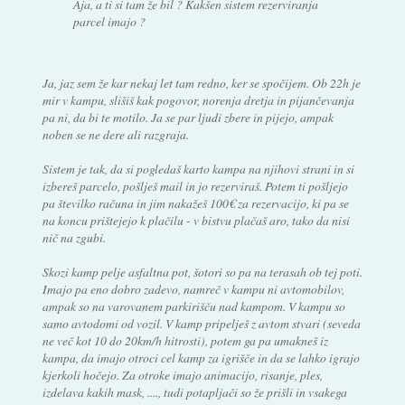
Aja, a ti si tam že bil ? Kakšen sistem rezerviranja
parcel imajo ?
Ja, jaz sem že kar nekaj let tam redno, ker se spočijem. Ob 22h je
mir v kampu, slišiš kak pogovor, norenja dretja in pijančevanja
pa ni, da bi te motilo. Ja se par ljudi zbere in pijejo, ampak
noben se ne dere ali razgraja.
Sistem je tak, da si pogledaš karto kampa na njihovi strani in si
izbereš parcelo, pošlješ mail in jo rezerviraš. Potem ti pošljejo
pa številko računa in jim nakažeš 100€ za rezervacijo, ki pa se
na koncu prištejejo k plačilu - v bistvu plačaš aro, tako da nisi
nič na zgubi.
Skozi kamp pelje asfaltna pot, šotori so pa na terasah ob tej poti.
Imajo pa eno dobro zadevo, namreč v kampu ni avtomobilov,
ampak so na varovanem parkirišču nad kampom. V kampu so
samo avtodomi od vozil. V kamp pripelješ z avtom stvari (seveda
ne več kot 10 do 20km/h hitrosti), potem ga pa umakneš iz
kampa, da imajo otroci cel kamp za igrišče in da se lahko igrajo
kjerkoli hočejo. Za otroke imajo animacijo, risanje, ples,
izdelava kakih mask, ...., tudi potapljači so že prišli in vsakega