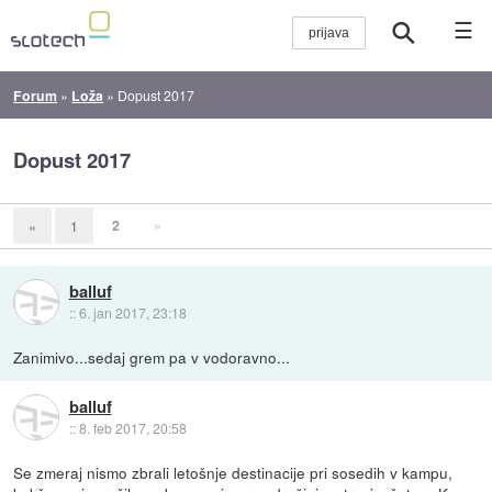
☰
Forum
»
Loža
»
Dopust 2017
Dopust 2017
2
»
«
1
balluf
::
6. jan 2017, 23:18
Zanimivo...sedaj grem pa v vodoravno...
balluf
::
8. feb 2017, 20:58
Se zmeraj nismo zbrali letošnje destinacije pri sosedih v kampu,