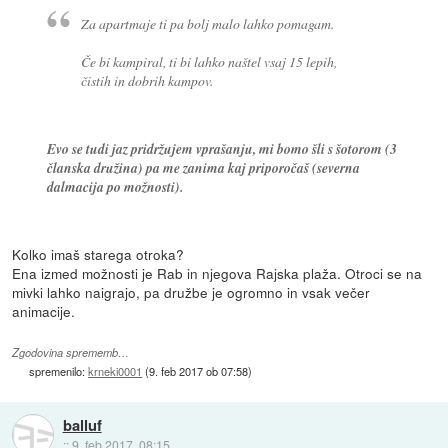
Za apartmaje ti pa bolj malo lahko pomagam.
Če bi kampiral, ti bi lahko naštel vsaj 15 lepih,
čistih in dobrih kampov.
Evo se tudi jaz pridržujem vprašanju, mi bomo šli s šotorom (3
članska družina) pa me zanima kaj priporočaš (severna
dalmacija po možnosti).
Kolko imaš starega otroka?
Ena izmed možnosti je Rab in njegova Rajska plaža. Otroci se na
mivki lahko naigrajo, pa družbe je ogromno in vsak večer
animacije.
Zgodovina sprememb…
spremenilo:
krneki0001
(
9. feb 2017 ob 07:58
)
balluf
::
9. feb 2017, 08:15