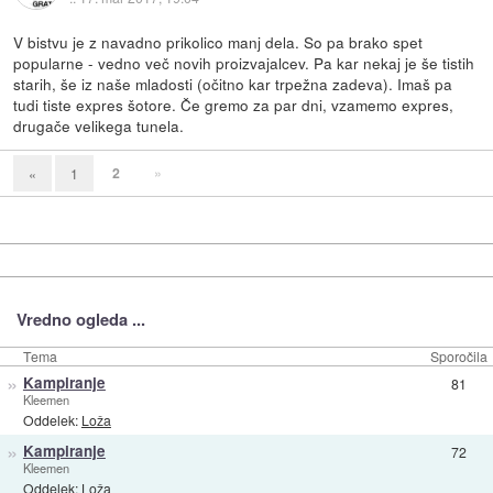
V bistvu je z navadno prikolico manj dela. So pa brako spet
popularne - vedno več novih proizvajalcev. Pa kar nekaj je še tistih
starih, še iz naše mladosti (očitno kar trpežna zadeva). Imaš pa
tudi tiste expres šotore. Če gremo za par dni, vzamemo expres,
drugače velikega tunela.
2
»
«
1
Vredno ogleda ...
Tema
Sporočila
»
Kampiranje
81
Kleemen
Oddelek:
Loža
»
Kampiranje
72
Kleemen
Oddelek:
Loža