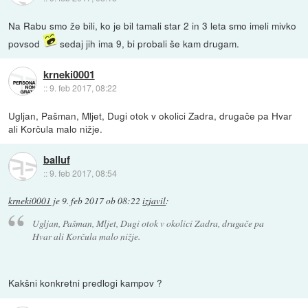
Na Rabu smo že bili, ko je bil tamali star 2 in 3 leta smo imeli mivko
povsod
sedaj jih ima 9, bi probali še kam drugam.
krneki0001
::
9. feb 2017, 08:22
Ugljan, Pašman, Mljet, Dugi otok v okolici Zadra, drugače pa Hvar
ali Korčula malo nižje.
balluf
::
9. feb 2017, 08:54
krneki0001
je
9. feb 2017 ob 08:22
izjavil
:
Ugljan, Pašman, Mljet, Dugi otok v okolici Zadra, drugače pa
Hvar ali Korčula malo nižje.
Kakšni konkretni predlogi kampov ?