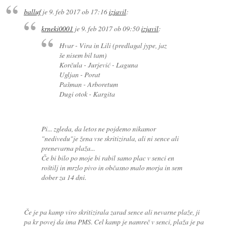
balluf
je
9. feb 2017 ob 17:16
izjavil
:
krneki0001
je
9. feb 2017 ob 09:50
izjavil
:
Hvar - Vira in Lili (predlagal jype, jaz
še nisem bil tam)
Korčula - Jurjević - Laguna
Ugljan - Porat
Pašman - Arboretum
Dugi otok - Kargita
Pi... zgleda, da letos ne pojdemo nikamor
"nedivedu"je žena vse skritizirala, ali ni sence ali
prenevarna plaža...
Če bi bilo po moje bi rabil samo plac v senci en
roštilj in mrzlo pivo in občasno malo morja in sem
dober za 14 dni.
Če je pa kamp viro skritizirala zarad sence ali nevarne plaže, ji
pa kr povej da ima PMS. Cel kamp je namreč v senci, plaža je pa