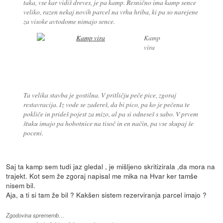
taka, vse kar vidiš dreves, je pa kamp. Resnično ima kamp sence
veliko, razen nekaj novih parcel na vrhu hriba, ki pa so narejene
za visoke avtodome nimajo sence.
Kamp
vira
Ta velika stavba je gostilna. V pritličju peče pice, zgoraj
restavracija. Iz vode se zadereš, da bi pico, pa ko je pečena te
pokliče in prideš pojest za mizo, al pa si odneseš s sabo. V prvem
štuku imajo pa hobotnice na tisoč in en način, pa vse skupaj še
poceni.
Saj ta kamp sem tudi jaz gledal , je mišljeno skritizirala ,da mora na
trajekt. Kot sem že zgoraj napisal me mika na Hvar ker tamše
nisem bil.
Aja, a ti si tam že bil ? Kakšen sistem rezerviranja parcel imajo ?
Zgodovina sprememb…