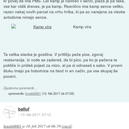
kr povej da ima PMS. Cel kamp je namreč v senci, plaža je pa taka,
vse kar vidiš dreves, je pa kamp. Resnično ima kamp sence veliko,
razen nekaj novih parcel na vrhu hriba, ki pa so narejene za visoke
avtodome nimajo sence.
Kamp vira
Ta velika stavba je gostilna. V pritličju peče pice, zgoraj
restavracija. Iz vode se zadereš, da bi pico, pa ko je pečena te
pokliče in prideš pojest za mizo, al pa si odneseš s sabo. V prvem
štuku imajo pa hobotnice na tisoč in en način, pa vse skupaj še
poceni.
Zgodovina sprememb…
spremenilo:
krneki0001
(
10. feb 2017 ob 07:05
)
balluf
::
10. feb 2017, 07:12
krneki0001
je
10. feb 2017 ob 06:59
izjavil
: