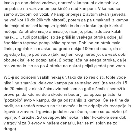
Imajo pa eno dobro zadevo, namreč v kampu ni avtomobilov,
ampak so na varovanem parkirišču nad kampom. V kampu so
samo avtodomi od vozil. V kamp pripelješ z avtom stvari (seveda
ne več kot 10 do 20km/h hitrosti), potem ga pa umakneš iz kampa,
da imajo otroci cel kamp za igrišče in da se lahko igrajo kjerkoli
hočejo. Za otroke imajo animacijo, risanje, ples, izdelava kakih
mask, ...., tudi potapljači so že prišli in vsakega otroka odpeljali
šnorklat s tapravo potapljaško opremo. Dobi po en otrok malo
flašo, regulator in masko, pa gredo nekje 100m od obale, da si
ogledajo kaj je pod vodo (tak majhen krog naredijo, da vsak dobi
občutek kaj je to potapljanje. 2 potapljača na enega otroka, da je
res varno in tko so po 4 otroke na enkrat peljali gledat pod vodo.
WC-ji so očiščeni vsakih nekaj ur, tako da so res čisti, tople vode
nikoli ne zmanjka, delavec kampa pa se stalno vozi (na vsakih 15
do 20 minut) z električnim avtomobilom za golf s šestimi sedeži in
preverja, da kdo ne dela škode in bedarij, pa opozarja tiste, ki
"pozabijo" avto v kampu, da ga odstranijo iz kampa. Če se ti ne da
hodit, se usedeš zraven na tist avtoček in te odpelje do recepcije in
trgovine zraven. Trgovina je dobro založena, cene so pa nizke (2
lepinje, 4 zrezke, 20 čevapov, liter soka in liter kokakole sem dobil
v trgovini za 9 evrov v našem denarju, kar se mi sploh ne zdi
drago).