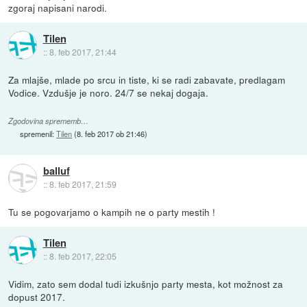
zgoraj napisani narodi.
Tilen
::
8. feb 2017, 21:44
Za mlajše, mlade po srcu in tiste, ki se radi zabavate, predlagam
Vodice. Vzdušje je noro. 24/7 se nekaj dogaja.
Zgodovina sprememb…
spremenil:
Tilen
(
8. feb 2017 ob 21:46
)
balluf
::
8. feb 2017, 21:59
Tu se pogovarjamo o kampih ne o party mestih !
Tilen
::
8. feb 2017, 22:05
Vidim, zato sem dodal tudi izkušnjo party mesta, kot možnost za
dopust 2017.