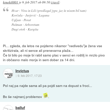
krneki0001
je
9. feb 2017 ob 09:50
izjavil
:
Hvar - Vira in Lili (predlagal jype, jaz še nisem bil tam)
Korčula - Jurjević - Laguna
Ugljan - Porat
Pašman - Arboretum
Dugi otok - Kargita
Pi... zgleda, da letos ne pojdemo nikamor "nedivedu"je žena vse
skritizirala, ali ni sence ali prenevarna plaža...
Če bi bilo po moje bi rabil samo plac v senci en roštilj in mrzlo pivo
in občasno malo morja in sem dober za 14 dni.
Invictus
::
9. feb 2017, 17:23
Pol naj pa najde sama ali pa pojdi sam na dopust s froci...
Bo še najmanj problemov
.
balluf