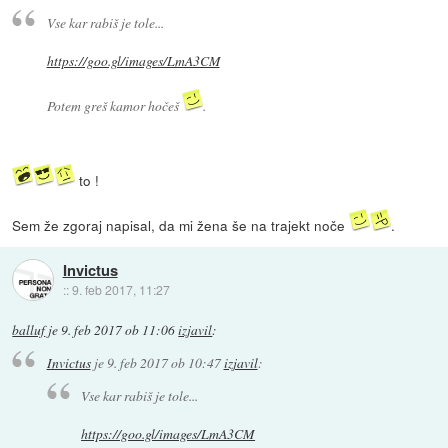
Vse kar rabiš je tole...
https://goo.gl/images/LmA3CM
Potem greš kamor hočeš
.
to !
Sem že zgoraj napisal, da mi žena še na trajekt noče
.
Invictus
::
9. feb 2017, 11:27
balluf
je
9. feb 2017 ob 11:06
izjavil
:
Invictus
je
9. feb 2017 ob 10:47
izjavil
:
Vse kar rabiš je tole...
https://goo.gl/images/LmA3CM