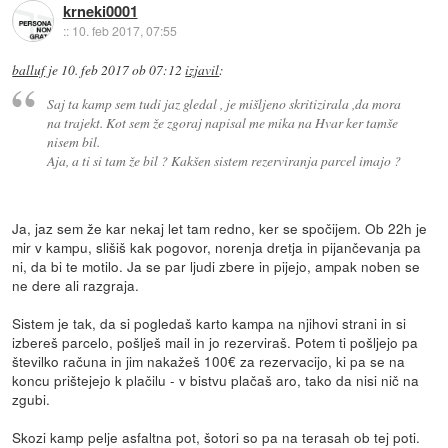
krneki0001
::
10. feb 2017, 07:55
balluf
je
10. feb 2017 ob 07:12
izjavil
:
Saj ta kamp sem tudi jaz gledal , je mišljeno skritizirala ,da mora
na trajekt. Kot sem že zgoraj napisal me mika na Hvar ker tamše
nisem bil.
Aja, a ti si tam že bil ? Kakšen sistem rezerviranja parcel imajo ?
Ja, jaz sem že kar nekaj let tam redno, ker se spočijem. Ob 22h je
mir v kampu, slišiš kak pogovor, norenja dretja in pijančevanja pa
ni, da bi te motilo. Ja se par ljudi zbere in pijejo, ampak noben se
ne dere ali razgraja.
Sistem je tak, da si pogledaš karto kampa na njihovi strani in si
izbereš parcelo, pošlješ mail in jo rezerviraš. Potem ti pošljejo pa
številko računa in jim nakažeš 100€ za rezervacijo, ki pa se na
koncu prištejejo k plačilu - v bistvu plačaš aro, tako da nisi nič na
zgubi.
Skozi kamp pelje asfaltna pot, šotori so pa na terasah ob tej poti.