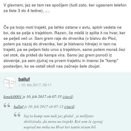
V glavnem, jaz se tam res spočijem (tudi zato, ker ugasnem telefon
za tiste 3 do 4 tedne), ....
Če pa tvojo moti trajekt, pa lahko ostane v avtu, sploh vedela ne
bo, da se pelje s trajektom. Razen, če misliš iz splita it na hvar, ker
se pelješ več ur. Sam grem raje do drvenika (v bistvu do Ploć,
potem pa nazaj do drvenika, ker je bistveno hitreje) in tam na
trajekt, pa se peljem tisto urco s trajektom, samo potem moraš čez
cel otok, da prideš do kampa vira. Samo jaz grem ponoči iz
slovenije, pa sem zjutraj na prvem trajektu in imamo že "kamp"
postavljen, ko se ostali okoli nas začnejo šele zbujat.
balluf
::
10. feb 2017, 09:11
krneki0001
je
10. feb 2017 ob 07:55
izjavil
:
balluf
je
10. feb 2017 ob 07:12
izjavil
:
Saj ta kamp sem tudi jaz gledal , je mišljeno
skritizirala ,da mora na trajekt. Kot sem že zgoraj
napisal me mika na Hvar ker tamše nisem bil.