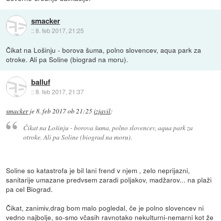
smacker
::
8. feb 2017, 21:25
Čikat na Lošinju - borova šuma, polno slovencev, aqua park za
otroke. Ali pa Soline (biograd na moru).
balluf
::
8. feb 2017, 21:37
smacker
je
8. feb 2017 ob 21:25
izjavil
:
Čikat na Lošinju - borova šuma, polno slovencev, aqua park za
otroke. Ali pa Soline (biograd na moru).
Soline so katastrofa je bil lani frend v njem , zelo neprijazni,
sanitarije umazane predvsem zaradi poljakov, madžarov... na plaži
pa cel Biograd.
Čikat, zanimiv,drag bom malo pogledal, če je polno slovencev ni
vedno najbolje, so-smo včasih ravnotako nekulturni-nemarni kot že