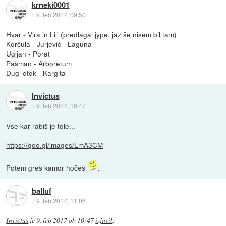
krneki0001
::
9. feb 2017, 09:50
Hvar - Vira in Lili (predlagal jype, jaz še nisem bil tam)
Korčula - Jurjević - Laguna
Ugljan - Porat
Pašman - Arboretum
Dugi otok - Kargita
Invictus
::
9. feb 2017, 10:47
Vse kar rabiš je tole...
https://goo.gl/images/LmA3CM
Potem greš kamor hočeš
.
balluf
::
9. feb 2017, 11:06
Invictus
je
9. feb 2017 ob 10:47
izjavil
: