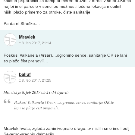
kakšna priporočila za kamp primeren družini z otroci v šotoru.Kamp
naj bi imel parcele v senci po možnosti ločena lokacija mobilnih
hišk ,plažo primerno za otroke, čiste sanitarije.
Pa da ni Straško....
Mravlek
::
8. feb 2017, 21:14
Poskusi Valkanela (Vrsar)....ogromno sence, sanitarije OK še lani
so plažo čist prenovili...
balluf
::
8. feb 2017, 21:25
Mravlek
je
8. feb 2017 ob 21:14
izjavil
:
Poskusi Valkanela (Vrsar)....ogromno sence, sanitarije OK še
lani so plažo čist prenovili...
Mravlek hvala, zgleda zanimivo,malo drago...v mislih smo imeli bolj
Severno-srednjo dalmacijo.