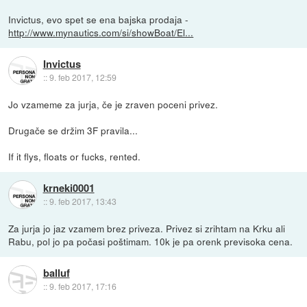
Invictus, evo spet se ena bajska prodaja -
http://www.mynautics.com/si/showBoat/El...
Invictus
::
9. feb 2017, 12:59
Jo vzameme za jurja, če je zraven poceni privez.
Drugače se držim 3F pravila...
If it flys, floats or fucks, rented.
krneki0001
::
9. feb 2017, 13:43
Za jurja jo jaz vzamem brez priveza. Privez si zrihtam na Krku ali
Rabu, pol jo pa počasi poštimam. 10k je pa orenk previsoka cena.
balluf
::
9. feb 2017, 17:16