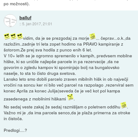
po možnosti).
balluf
::
5. jan 2017, 21:01
vidim, da je se prezgodaj za morje
... čeprav...o.k.,da
razložim..zadnje tri leta zopet hodimo na PRAVO kampiranje z
šotorom.Ze prej sva hodila z punco enih 6 let.
V 10+ letih se je ogromno spremenilo v kampih, predvsem mobilne
hiške, ki so uničile najlepše parcele in pa rezervacije ,da ne
govorim o zgledu kampov ki spominjajo bolj na bungalovsko
naselje, to sta to čisto druga svetova.
Lansko leto smo dobili parcelo zraven mibilnih hišk in ob največji
vročini na soncu ker ni bilo več parcel na razpolago ,rezerviral sem
konec Aprila za konec Julija(seveda če je več kot pol kampa
zasedenega z mobilnimi hiškami
.
No sedaj veste zakaj že sedaj razmišljam o poletnem oddihu
.
Važno mi je ,da ima parcela senco,da je plaža primerna za otroke
in čistoča.
Predlogi....?