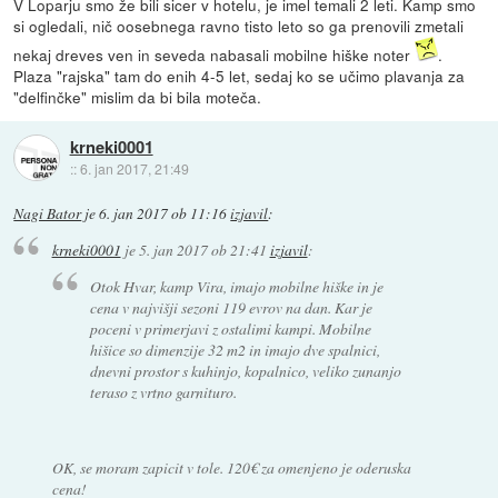
V Loparju smo že bili sicer v hotelu, je imel temali 2 leti. Kamp smo
si ogledali, nič oosebnega ravno tisto leto so ga prenovili zmetali
nekaj dreves ven in seveda nabasali mobilne hiške noter
.
Plaza "rajska" tam do enih 4-5 let, sedaj ko se učimo plavanja za
"delfinčke" mislim da bi bila moteča.
krneki0001
::
6. jan 2017, 21:49
Nagi Bator
je
6. jan 2017 ob 11:16
izjavil
:
krneki0001
je
5. jan 2017 ob 21:41
izjavil
:
Otok Hvar, kamp Vira, imajo mobilne hiške in je
cena v najvišji sezoni 119 evrov na dan. Kar je
poceni v primerjavi z ostalimi kampi. Mobilne
hišice so dimenzije 32 m2 in imajo dve spalnici,
dnevni prostor s kuhinjo, kopalnico, veliko zunanjo
teraso z vrtno garnituro.
OK, se moram zapicit v tole. 120€ za omenjeno je oderuska
cena!