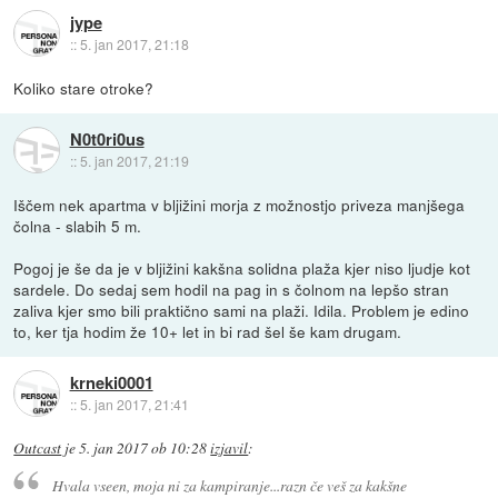
jype
::
5. jan 2017, 21:18
Koliko stare otroke?
N0t0ri0us
::
5. jan 2017, 21:19
Iščem nek apartma v bljižini morja z možnostjo priveza manjšega
čolna - slabih 5 m.
Pogoj je še da je v bljižini kakšna solidna plaža kjer niso ljudje kot
sardele. Do sedaj sem hodil na pag in s čolnom na lepšo stran
zaliva kjer smo bili praktično sami na plaži. Idila. Problem je edino
to, ker tja hodim že 10+ let in bi rad šel še kam drugam.
krneki0001
::
5. jan 2017, 21:41
Outcast
je
5. jan 2017 ob 10:28
izjavil
:
Hvala vseen, moja ni za kampiranje...razn če veš za kakšne