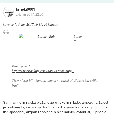
krneki0001
::
6. jan 2017, 22:00
koyotee
je
6. jan 2017 ob 19:46
izjavil
:
Lopar -
Rab
Kamp je malo stran
http://www.booking.com/hotel/hr/camping...
Sicer nisem bil v kampu, ampak na rajski plaži pričakuj veliko
ljudi.
San marino in rajska plaža je za otroke in mlade, ampak na žalost
je problem to, ker so madžari na veliko navalili v ta kamp. In to ne
tisti spodobni, ampak zahojenci s sindikalnimi avtobusi, ki pridejo