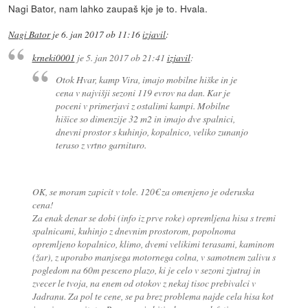
Nagi Bator, nam lahko zaupaš kje je to. Hvala.
Nagi Bator
je
6. jan 2017 ob 11:16
izjavil
:
krneki0001
je
5. jan 2017 ob 21:41
izjavil
:
Otok Hvar, kamp Vira, imajo mobilne hiške in je
cena v najvišji sezoni 119 evrov na dan. Kar je
poceni v primerjavi z ostalimi kampi. Mobilne
hišice so dimenzije 32 m2 in imajo dve spalnici,
dnevni prostor s kuhinjo, kopalnico, veliko zunanjo
teraso z vrtno garnituro.
OK, se moram zapicit v tole. 120€ za omenjeno je oderuska
cena!
Za enak denar se dobi (info iz prve roke) opremljena hisa s tremi
spalnicami, kuhinjo z dnevnim prostorom, popolnoma
opremljeno kopalnico, klimo, dvemi velikimi terasami, kaminom
(žar), z uporabo manjsega motornega colna, v samotnem zalivu s
pogledom na 60m pesceno plazo, ki je celo v sezoni zjutraj in
zvecer le tvoja, na enem od otokov z nekaj tisoc prebivalci v
Jadranu. Za pol te cene, se pa brez problema najde cela hisa kot