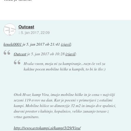
Outcast
::
5. jan 2017, 22:09
krneki0001
je
5. jan 2017 ob 21:41
izjavil
:
Outcast
je
5. jan 2017 ob 10:28
izjavil
:
Hvala vseen, moja ni za kampiranje...razn če veš za
kakšne pocen mobilne hiške u kampih, to bi še šlo:)
Otok Hvar, kamp Vira, imajo mobilne hiške in je cena v najvišji
sezoni 119 evrov na dan. Kar je poceni v primerjavi z ostalimi
kampi. Mobilne hišice so dimenzije 32 m2 in imajo dve spalnici,
dnevni prostor s kuhinjo, kopalnico, veliko zunanjo teraso z
vrtno garnituro.
http://www.avtokampi.si/kamp/3/29/Vira/