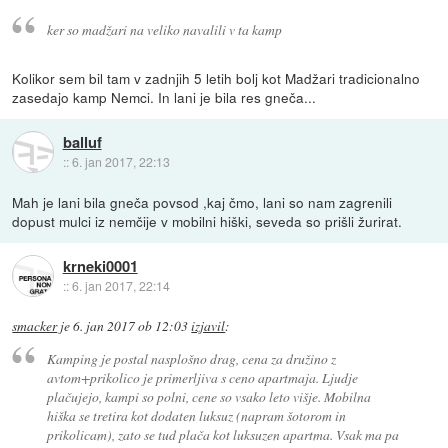
ker so madžari na veliko navalili v ta kamp
Kolikor sem bil tam v zadnjih 5 letih bolj kot Madžari tradicionalno
zasedajo kamp Nemci. In lani je bila res gneča...
balluf
::
6. jan 2017, 22:13
Mah je lani bila gneča povsod ,kaj čmo, lani so nam zagrenili
dopust mulci iz nemčije v mobilni hiški, seveda so prišli žurirat.
krneki0001
::
6. jan 2017, 22:14
smacker
je
6. jan 2017 ob 12:03
izjavil
:
Kamping je postal nasplošno drag, cena za družino z
avtom+prikolico je primerljiva s ceno apartmaja. Ljudje
plačujejo, kampi so polni, cene so vsako leto višje. Mobilna
hiška se tretira kot dodaten luksuz (napram šotorom in
prikolicam), zato se tud plača kot luksuzen apartma. Vsak ma pa