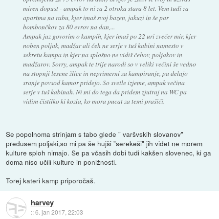
miren dopust - ampak to ni za 2 otroka stara 8 let. Vem tudi za
apartma na rabu, kjer imaš svoj bazen, jakuzi in še par
bombončkov za 80 evrov na dan,...
Ampak jaz govorim o kampih, kjer imaš po 22 uri zvečer mir, kjer
noben poljak, madžar ali čeh ne serje v tuš kabini namesto v
sekretu kampa in kjer na splošno ne vidiš čehov, poljakov in
madžarov. Sorry, ampak te trije narodi so v veliki večini še vedno
na stopnji lesene žlice in neprimerni za kampiranje, pa delajo
sranje povsod kamor pridejo. So svetle izjeme, ampak večina
serje v tuš kabinah. Ni mi do tega da pridem zjutraj na WC pa
vidim čistilko ki kozla, ko mora pucat za temi prašiči.
Se popolnoma strinjam s tabo glede " varšvskih slovanov"
predusem poljaki,so mi pa še hujši "serekeši" jih videt ne morem
kulture sploh nimajo. Se pa včasih dobi tudi kakšen slovenec, ki ga
doma niso učili kulture in ponižnosti.
Torej kateri kamp priporočaš.
harvey
::
6. jan 2017, 22:03