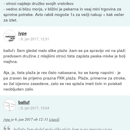
- otroci najdejo družbo svojih vrstnikov
- vedno si blizu morja, v bližini je pekarna in vsaj mini trgovina za
sprotne potrebe. Avto rabiš mogoče 1x za večji nakup + kak večer
za izlet.
jype
::
6. jan 2017, 12:31
balluf> Sem gledal malo slike plaže ,kam se pa spravijo vsi na plaži
predvsem družine z mlajšimi otroci tista zaplata peska-mivke je bolj
majhna.
Aja, ja, tista plaža je res čisto nabasana, ko se kamp napolni - je
pa zraven še prijetno prazna FKK plaža. Plaže, primerne za otroke,
so žal izjemno zasedene, zato se res splača imeti čoln in poiskati
neobljuden zaliv.
balluf
::
6. jan 2017, 13:04
jype
je
6. jan 2017 ob 12:31
izjavil
:
balluf> Sem gledal malo slike plaže ,kam se pa spravijo vsi na