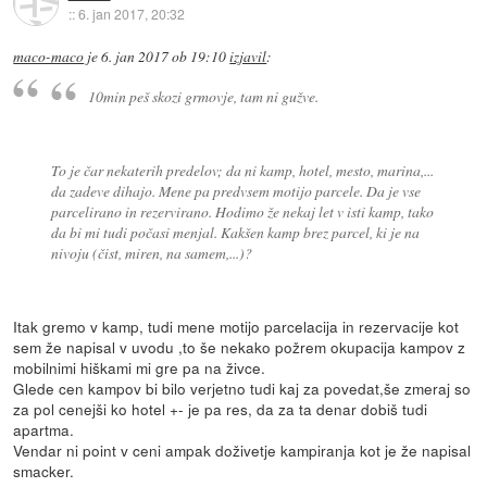
::
6. jan 2017, 20:32
maco-maco
je
6. jan 2017 ob 19:10
izjavil
:
10min peš skozi grmovje, tam ni gužve.
To je čar nekaterih predelov; da ni kamp, hotel, mesto, marina,...
da zadeve dihajo. Mene pa predvsem motijo parcele. Da je vse
parcelirano in rezervirano. Hodimo že nekaj let v isti kamp, tako
da bi mi tudi počasi menjal. Kakšen kamp brez parcel, ki je na
nivoju (čist, miren, na samem,...)?
Itak gremo v kamp, tudi mene motijo parcelacija in rezervacije kot
sem že napisal v uvodu ,to še nekako požrem okupacija kampov z
mobilnimi hiškami mi gre pa na živce.
Glede cen kampov bi bilo verjetno tudi kaj za povedat,še zmeraj so
za pol cenejši ko hotel +- je pa res, da za ta denar dobiš tudi
apartma.
Vendar ni point v ceni ampak doživetje kampiranja kot je že napisal
smacker.