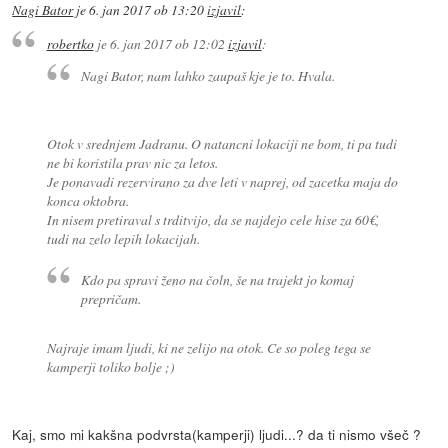
Nagi Bator
je
6. jan 2017 ob 13:20
izjavil
:
robertko
je
6. jan 2017 ob 12:02
izjavil
:
Nagi Bator, nam lahko zaupaš kje je to. Hvala.
Otok v srednjem Jadranu. O natancni lokaciji ne bom, ti pa tudi
ne bi koristila prav nic za letos.
Je ponavadi rezervirano za dve leti v naprej, od zacetka maja do
konca oktobra.
In nisem pretiraval s trditvijo, da se najdejo cele hise za 60€,
tudi na zelo lepih lokacijah.
Kdo pa spravi ženo na čoln, še na trajekt jo komaj
prepričam.
Najraje imam ljudi, ki ne zelijo na otok. Ce so poleg tega se
kamperji toliko bolje ;)
Kaj, smo mi kakšna podvrsta(kamperji) ljudi...? da ti nismo všeč ?