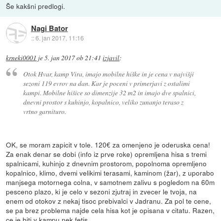
Še kakšni predlogi.
Nagi Bator
::
6. jan 2017, 11:16
krneki0001
je
5. jan 2017 ob 21:41
izjavil
:
Otok Hvar, kamp Vira, imajo mobilne hiške in je cena v najvišji
sezoni 119 evrov na dan. Kar je poceni v primerjavi z ostalimi
kampi. Mobilne hišice so dimenzije 32 m2 in imajo dve spalnici,
dnevni prostor s kuhinjo, kopalnico, veliko zunanjo teraso z
vrtno garnituro.
OK, se moram zapicit v tole. 120€ za omenjeno je oderuska cena!
Za enak denar se dobi (info iz prve roke) opremljena hisa s tremi
spalnicami, kuhinjo z dnevnim prostorom, popolnoma opremljeno
kopalnico, klimo, dvemi velikimi terasami, kaminom (žar), z uporabo
manjsega motornega colna, v samotnem zalivu s pogledom na 60m
pesceno plazo, ki je celo v sezoni zjutraj in zvecer le tvoja, na
enem od otokov z nekaj tisoc prebivalci v Jadranu. Za pol te cene,
se pa brez problema najde cela hisa kot je opisana v citatu. Razen,
ce je biti v kampu nek fetis.