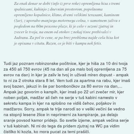
Za enak denar se dobi (info iz prve roke) opremljena hisa s tremi
spalnicami, kuhinjo z dnevnim prostorom, popolnoma
opremljeno kopalnico, klimo, dvemi velikimi terasami, kaminom
(žar), z uporabo manjsega motornega colna, v samotnem zalivu s
pogledom na 60m pesceno plazo, ki je celo v sezoni zjutraj in
zvecer le tvoja, na enem od otokov z nekaj tisoc prebivalci v
Jadranu. Za pol te cene, se pa brez problema najde cela hisa kot
je opisana v citatu. Razen, ce je biti v kampu nek fetis.
Tudi jaz poznam robinzonske počitnice, kjer je hiša za 10 dni tvoja
za 450 ali 750 evrov (45 na dan ali pa malo bolj opremljena za 75
evrov na dan) in kjer je zaliv le tvoj in uživaš miren dopust - ampak
to ni za 2 otroka stara 8 let. Vem tudi za apartma na rabu, kjer imaš
svoj bazen, jakuzi in še par bombončkov za 80 evrov na dan,...
Ampak jaz govorim o kampih, kjer imaš po 22 uri zvečer mir, kjer
noben poljak, madžar ali čeh ne serje v tuš kabini namesto v
sekretu kampa in kjer na splošno ne vidiš čehov, poljakov in
madžarov. Sorry, ampak te trije narodi so v veliki večini še vedno
na stopnji lesene žlice in neprimerni za kampiranje, pa delajo
sranje povsod kamor pridejo. So svetle izjeme, ampak večina serje
v tuš kabinah. Ni mi do tega da pridem zjutraj na WC pa vidim
čistilko ki kozla, ko mora pucat za temi prašiči.