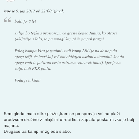
jype
je
5. jan 2017 ob 22:00
izjavil
:
balluf> 8 let
Julija bo težka s prostorom, če greste konec Junija, ko otroci
zaključijo s šolo, so pa mnogi kampi še na pol prazni.
Poleg kampa Vira je zanimiv tudi kamp Lili (je pa dostop do
njega težji, če imaš kaj več kot običajen osebni avtomobil, ker do
njega vodi le požarna cesta oziroma zelo ozek tunel), kjer je na
voljo tudi FKK plaža.
Voda je takšna:
Sem gledal malo slike plaže ,kam se pa spravijo vsi na plaži
predvsem družine z mlajšimi otroci tista zaplata peska-mivke je bolj
majhna.
Drugače pa kamp nr zgleda slabo.