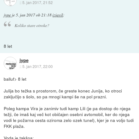
::
5. jan 2017, 21:52
jype
je
5. jan 2017 ob 21:18
izjavil
:
Koliko stare otroke?
8 let
jype
::
5. jan 2017, 22:00
balluf> 8 let
Julija bo težka s prostorom, če greste konec Junija, ko otroci
zaključijo s šolo, so pa mnogi kampi še na pol prazni.
Poleg kampa Vira je zanimiv tudi kamp Lili (je pa dostop do njega
težji, če imaš kaj več kot običajen osebni avtomobil, ker do njega
vodi le požarna cesta oziroma zelo ozek tunel), kjer je na voljo tudi
FKK plaža.
Voda je takšna: