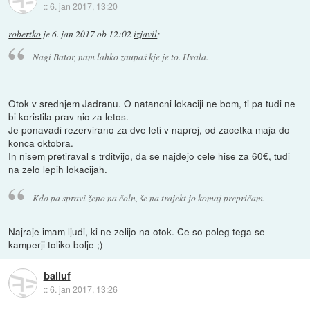
::
6. jan 2017, 13:20
robertko
je
6. jan 2017 ob 12:02
izjavil
:
Nagi Bator, nam lahko zaupaš kje je to. Hvala.
Otok v srednjem Jadranu. O natancni lokaciji ne bom, ti pa tudi ne
bi koristila prav nic za letos.
Je ponavadi rezervirano za dve leti v naprej, od zacetka maja do
konca oktobra.
In nisem pretiraval s trditvijo, da se najdejo cele hise za 60€, tudi
na zelo lepih lokacijah.
Kdo pa spravi ženo na čoln, še na trajekt jo komaj prepričam.
Najraje imam ljudi, ki ne zelijo na otok. Ce so poleg tega se
kamperji toliko bolje ;)
balluf
::
6. jan 2017, 13:26