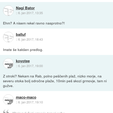
Nagi Bator
::
6. jan 2017, 13:35
Ehm? A nisem rekel ravno nasprotno?!
balluf
::
6. jan 2017, 18:43
Imate še kakšen predlog.
koyotee
::
6. jan 2017, 19:00
Z otroki? Nekam na Rab, polno peščenih plaž, nizko morje, na
severu otoka bolj odročne plaže, 10min peš skozi grmovje, tam ni
gužve.
maco-maco
::
6. jan 2017, 19:10
10min peš skozi grmovje, tam ni gužve.