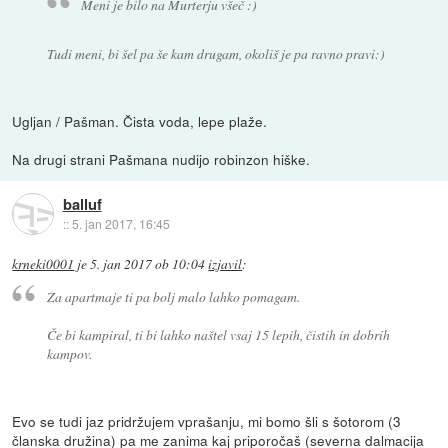
Meni je bilo na Murterju všeč :)
Tudi meni, bi šel pa še kam drugam, okoliš je pa ravno pravi:)
Ugljan / Pašman. Čista voda, lepe plaže.
Na drugi strani Pašmana nudijo robinzon hiške.
balluf
::
5. jan 2017, 16:45
krneki0001
je
5. jan 2017 ob 10:04
izjavil
:
Za apartmaje ti pa bolj malo lahko pomagam.
Če bi kampiral, ti bi lahko naštel vsaj 15 lepih, čistih in dobrih
kampov.
Evo se tudi jaz pridržujem vprašanju, mi bomo šli s šotorom (3
članska družina) pa me zanima kaj priporočaš (severna dalmacija