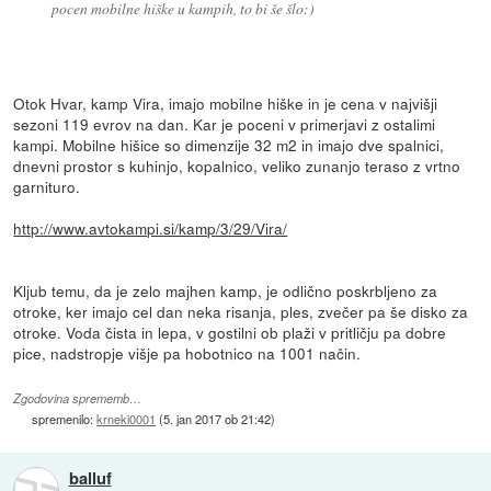
pocen mobilne hiške u kampih, to bi še šlo:)
Otok Hvar, kamp Vira, imajo mobilne hiške in je cena v najvišji
sezoni 119 evrov na dan. Kar je poceni v primerjavi z ostalimi
kampi. Mobilne hišice so dimenzije 32 m2 in imajo dve spalnici,
dnevni prostor s kuhinjo, kopalnico, veliko zunanjo teraso z vrtno
garnituro.
http://www.avtokampi.si/kamp/3/29/Vira/
Kljub temu, da je zelo majhen kamp, je odlično poskrbljeno za
otroke, ker imajo cel dan neka risanja, ples, zvečer pa še disko za
otroke. Voda čista in lepa, v gostilni ob plaži v pritličju pa dobre
pice, nadstropje višje pa hobotnico na 1001 način.
Zgodovina sprememb…
spremenilo:
krneki0001
(
5. jan 2017 ob 21:42
)
balluf