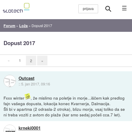
☰
Forum
»
Loža
»
Dopust 2017
Dopust 2017
«
1
2
»
Outcast
::
5. jan 2017, 09:16
Fxxx winter
, že mislimo na poletje in morje...iščem kak predlog
fajn vašega dopusta, lokacija konec Kvarnerja, Dalmacija.
Šli bi v apartma (2 odrasla-2 otroka), blizu morja, vsaj toliko da se
ni treba voziti z avtom do plaže (kar smo sedaj počeli cca.7 let).
krneki0001