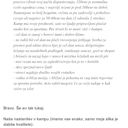
pravico izbrat svoj način dopustovanja. 120eur je normalna
(celo ugodna) cena, v najvišji sezoni je pod 100eur ne dobiš.
Namenjene so bolj bogatim, večina se pa zadovolji s prikolico
(svojo ali najeto) za 50-60eur na dan (2 odrasla 2 otroka).
Kamp ma svoje prednosti, zato so ljudje pripravljeni plačat
enako kot za apartma. Par stvari ki so meni všeč v kampu:
- cel dan si zunaj v borovi šumi z dobro klimo
- ne rabiš bit cel dan na plaži (tovorjenje prtljage, borba za
prostor pod edino drevo kjer je cel dan senca, dolgotrajno
ležanje na neudobnih podlagah, izmikanje soncu), greš se skopat
z brisačo in nazaj lepo v senco k mizi/na ležalnik na mrzli pir
- nisi vezan na uro za zajterk/večerjo kot je to v hotelih
- skoz spoznaš nove ljudi
- otroci najdejo družbo svojih vrstnikov
- vedno si blizu morja, v bližini je pekarna in vsaj mini trgovina
za sprotne potrebe. Avto rabiš mogoče 1x za večji nakup + kak
večer za izlet.
Bravo. Še en tak tukaj.
Naša nastanitev v kampu (imamo vse enako, samo moja slika je
slabše kvalitete):