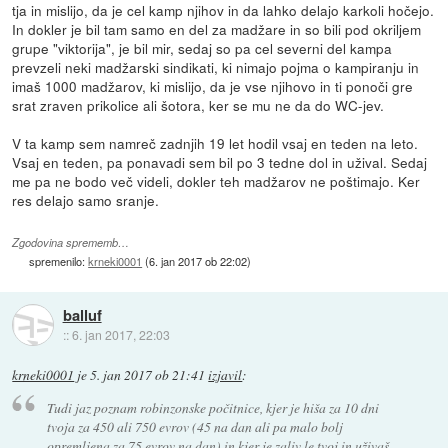
tja in mislijo, da je cel kamp njihov in da lahko delajo karkoli hočejo.
In dokler je bil tam samo en del za madžare in so bili pod okriljem
grupe "viktorija", je bil mir, sedaj so pa cel severni del kampa
prevzeli neki madžarski sindikati, ki nimajo pojma o kampiranju in
imaš 1000 madžarov, ki mislijo, da je vse njihovo in ti ponoči gre
srat zraven prikolice ali šotora, ker se mu ne da do WC-jev.
V ta kamp sem namreč zadnjih 19 let hodil vsaj en teden na leto.
Vsaj en teden, pa ponavadi sem bil po 3 tedne dol in užival. Sedaj
me pa ne bodo več videli, dokler teh madžarov ne poštimajo. Ker
res delajo samo sranje.
Zgodovina sprememb…
spremenilo:
krneki0001
(
6. jan 2017 ob 22:02
)
balluf
::
6. jan 2017, 22:03
krneki0001
je
5. jan 2017 ob 21:41
izjavil
:
Tudi jaz poznam robinzonske počitnice, kjer je hiša za 10 dni
tvoja za 450 ali 750 evrov (45 na dan ali pa malo bolj
opremljena za 75 evrov na dan) in kjer je zaliv le tvoj in uživaš