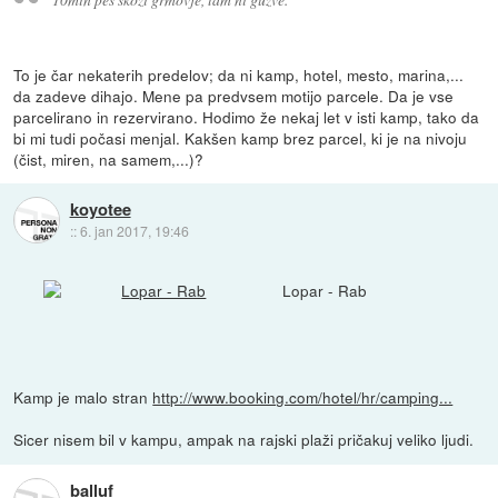
To je čar nekaterih predelov; da ni kamp, hotel, mesto, marina,...
da zadeve dihajo. Mene pa predvsem motijo parcele. Da je vse
parcelirano in rezervirano. Hodimo že nekaj let v isti kamp, tako da
bi mi tudi počasi menjal. Kakšen kamp brez parcel, ki je na nivoju
(čist, miren, na samem,...)?
koyotee
::
6. jan 2017, 19:46
Lopar - Rab
Kamp je malo stran
http://www.booking.com/hotel/hr/camping...
Sicer nisem bil v kampu, ampak na rajski plaži pričakuj veliko ljudi.
balluf