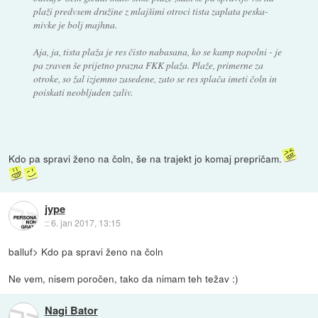
plaži predvsem družine z mlajšimi otroci tista zaplata peska-
mivke je bolj majhna.
Aja, ja, tista plaža je res čisto nabasana, ko se kamp napolni - je
pa zraven še prijetno prazna FKK plaža. Plaže, primerne za
otroke, so žal izjemno zasedene, zato se res splača imeti čoln in
poiskati neobljuden zaliv.
Kdo pa spravi ženo na čoln, še na trajekt jo komaj prepričam.
jype
::
6. jan 2017, 13:15
balluf> Kdo pa spravi ženo na čoln
Ne vem, nisem poročen, tako da nimam teh težav :)
Nagi Bator