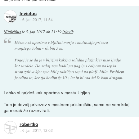
Invictus
::
6. jan 2017, 11:54
N0t0ri0us
je
5. jan 2017 ob 21:19
izjavil
:
Iščem nek apartma v bljižini morja z možnostjo priveza
manjšega čolna - slabih 5 m.
Pogoj je še da je v bljižini kakšna solidna plaža kjer niso ljudje
kot sardele. Do sedaj sem hodil na pag in s čolnom na lepšo
stran zaliva kjer smo bili praktično sami na plaži. Idila. Problem
je edino to, ker tja hodim že 10+ let in bi rad šel še kam drugam.
Lahko si najdeš kak apartma v mestu Ugljan.
Tam je dovolj privezov v mestnem pristanišču, samo ne vem kdaj
ga moraš že rezervirati.
robertko
::
6. jan 2017, 12:02