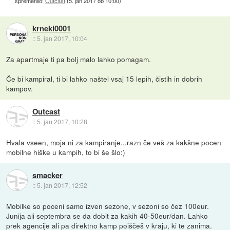
spremenilo:
Outcast
(
5. jan 2017 ob 10:00
)
krneki0001
::
5. jan 2017, 10:04
Za apartmaje ti pa bolj malo lahko pomagam.
Če bi kampiral, ti bi lahko naštel vsaj 15 lepih, čistih in dobrih
kampov.
Outcast
::
5. jan 2017, 10:28
Hvala vseen, moja ni za kampiranje...razn če veš za kakšne pocen
mobilne hiške u kampih, to bi še šlo:)
smacker
::
5. jan 2017, 12:52
Mobilke so poceni samo izven sezone, v sezoni so čez 100eur.
Junija ali septembra se da dobit za kakih 40-50eur/dan. Lahko
prek agencije ali pa direktno kamp poiščeš v kraju, ki te zanima.