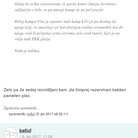
Julija bo težka s prostorom, če greste konec Junija, ko otroci
zaključijo s šolo, so pa mnogi kampi še na pol prazni.
Poleg kampa Vira je zanimiv tudi kamp Lili (je pa dostop do
njega težji, če imaš kaj več kot običajen osebni avtomobil, ker do
njega vodi le požarna cesta oziroma zelo ozek tunel), kjer je na
voljo tudi FKK plaža.
Voda je takšna:
Zato pa že sedaj rezmišljam kam ,da čimprej rezerviram kakšen
pameten plac.
Zgodovina sprememb…
spremenilo:
balluf
(
5. jan 2017 ob 22:11
)
balluf
::
6. jan 2017, 11:08