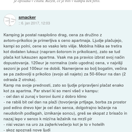
je opisana v citatu. Razen, ce je biti v kampu nek fetis.
smacker
::
6. jan 2017, 12:03
Kamping je postal nasplošno drag, cena za družino z
avtom+prikolico je primerljiva s ceno apartmaja. Ljudje plačujejo,
kampi so polni, cene so vsako leto višje. Mobilna hiška se tretira
kot dodaten luksuz (napram šotorom in prikolicam), zato se tud
plača kot luksuzen apartma. Vsak ma pa pravico izbrat svoj način
dopustovanja. 120eur je normalna (celo ugodna) cena, v najvišji
sezoni je pod 100eur ne dobiš. Namenjene so bolj bogatim, večina
se pa zadovolji s prikolico (svojo ali najeto) za 50-60eur na dan (2
odrasla 2 otroka).
Kamp ma svoje prednosti, zato so ljudje pripravljeni plačat enako
kot za apartma. Par stvari ki so meni všeč v kampu:
- cel dan si zunaj v borovi šumi z dobro klimo
- ne rabiš bit cel dan na plaži (tovorjenje prtljage, borba za prostor
pod edino drevo kjer je cel dan senca, dolgotrajno ležanje na
neudobnih podlagah, izmikanje soncu), greš se skopat z brisačo in
nazaj lepo v senco k mizi/na ležalnik na mrzli pir
- nisi vezan na uro za zajterk/večerjo kot je to v hotelih
- skoz spoznaš nove ljudi