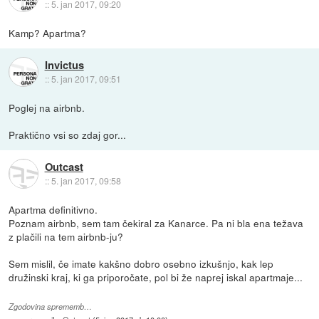
::
5. jan 2017, 09:20
Kamp? Apartma?
Invictus
::
5. jan 2017, 09:51
Poglej na airbnb.
Praktično vsi so zdaj gor...
Outcast
::
5. jan 2017, 09:58
Apartma definitivno.
Poznam airbnb, sem tam čekiral za Kanarce. Pa ni bla ena težava
z plačili na tem airbnb-ju?
Sem mislil, če imate kakšno dobro osebno izkušnjo, kak lep
družinski kraj, ki ga priporočate, pol bi že naprej iskal apartmaje...
Zgodovina sprememb…