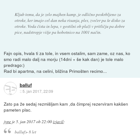
Kljub temu, da je zelo majhen kamp, je odlično poskrbljeno za
otroke, ker imajo cel dan neka risanja, ples, zvečer pa še disko za
otroke. Voda čista in lepa, v gostilni ob plaži v pritličju pa dobre
pice, nadstropje višje pa hobotnico na 1001 način.
Fajn opis, hvala ti za tole, in vsem ostalim, sam zame, oz nas, ko
smo radi malo dalj na morju (14dni + še kak dan) je tole malo
predrago:)
Rad bi apartma, na celini, bližina Primošten recimo...
balluf
::
5. jan 2017, 22:09
Zato pa že sedaj rezmišljam kam ,da čimprej rezerviram kakšen
pameten plac.
jype
je
5. jan 2017 ob 22:00
izjavil
:
balluf> 8 let