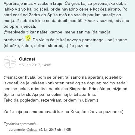
Apartmaje imaš v vsakem kraju. Če greš kaj za prvomajske dol, si
lahko v živo kaj poiščeš, pride navadno ceneje kot čez airbnb. Po
stari cesti od Zadra do Splita maš na vsakih par km naselje ob
morju. 2-sobni s klimo se da dobit med 50-70eur v sezoni, odvisno
od opremljenosti.
@nebivedu ti kar naštej kampe, mene zanima (dalmacija
predvsem)
Da vidim če je kaj novega pametnega - bolj znane
(straško, zaton, soline, stobreč,...) že poznam.
Outcast
::
5. jan 2017, 14:05
@smacker hvala, bom se orientiral samo na apartmaje: želel bi
izvedeti, če je kakšen konkreten predlog za dopust; recimo sedaj
sem se nekak orientiral na okolico Biograda, Primoštena, nižje od
Splita ne bi šli. Aja pa na celini naj bi bil apartma.
Tako da pogledam, rezerviram, pridem in uživam:)
Za 1.maja pa smo ponavadi kar na Krku; tam že vse poznamo:)
Zgodovina sprememb…
spremenilo:
Outcast
(
5. jan 2017 ob 14:05
)