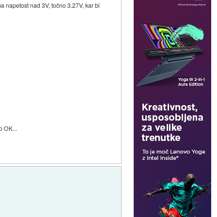
ma napetost nad 3V, točno 3.27V, kar bi
o OK...