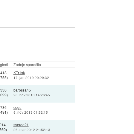
gledi
Zadnje sporočilo
8418
KTr1sk
3755)
17. jan 2019 20:29:32
1330
barossa45
1099)
26. nov 2013 14:26:45
1736
cegu
1491)
5. nov 2013 01:52:15
914
sverde21
860)
26. mar 2012 21:52:13