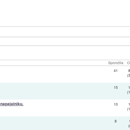
Sporočila
O
41
(
15
(
napajalniku.
10
(
8
(