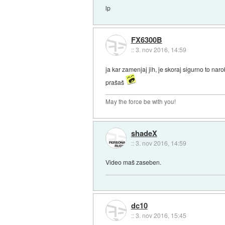
lp
FX6300B
::
3. nov 2016, 14:59
ja kar zamenjaj jih, je skoraj sigurno to naro
prašaš
May the force be with you!
shadeX
::
3. nov 2016, 14:59
Video maš zaseben.
dc10
::
3. nov 2016, 15:45