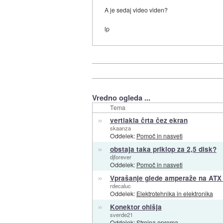
A je sedaj video viden?
lp
Vredno ogleda ...
Tema
»
vertiakla črta čez ekran
skaanza
Oddelek:
Pomoč in nasveti
»
obstaja taka priklop za 2,5 disk?
djforever
Oddelek:
Pomoč in nasveti
»
Vprašanje glede amperaže na ATX 
rdecaluc
Oddelek:
Elektrotehnika in elektronika
»
Konektor ohišja
sverde21
Oddelek:
Strojna oprema