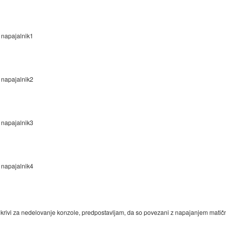
napajalnik1
napajalnik2
napajalnik3
napajalnik4
i krivi za nedelovanje konzole, predpostavljam, da so povezani z napajanjem matične