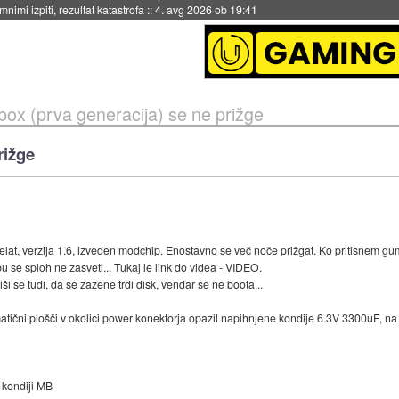
nimi izpiti, rezultat katastrofa
::
4. avg 2026 ob 19:41
box (prva generacija) se ne prižge
rižge
lat, verzija 1.6, izveden modchip. Enostavno se več noče prižgat. Ko pritisnem gumb
se sploh ne zasveti... Tukaj le link do videa -
VIDEO
.
liši se tudi, da se zažene trdi disk, vendar se ne boota...
tični plošči v okolici power konektorja opazil napihnjene kondije 6.3V 3300uF, na n
kondiji MB