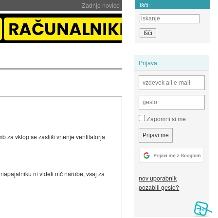
Išči:
Zadnje novice
Prijava
Zapomni si me
 za vklop se zasliši vrtenje ventilatorja
apajalniku ni videti nič narobe, vsaj za
nov uporabnik
pozabili geslo?