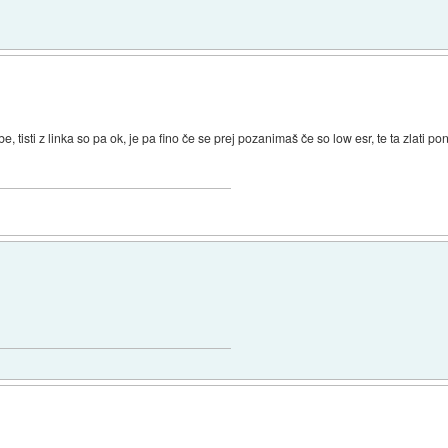
be, tisti z linka so pa ok, je pa fino če se prej pozanimaš če so low esr, te ta zlati