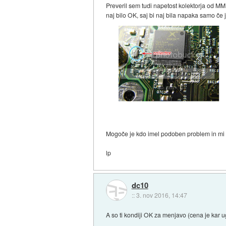
Preveril sem tudi napetost kolektorja od MM
naj bilo OK, saj bi naj bila napaka samo če 
Mogoče je kdo imel podoben problem in mi la
lp
dc10
::
3. nov 2016, 14:47
A so ti kondiji OK za menjavo (cena je kar 