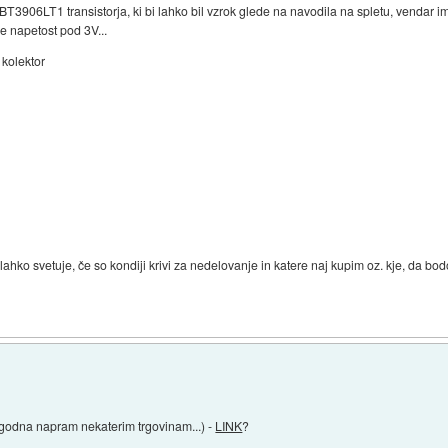
BT3906LT1 transistorja, ki bi lahko bil vzrok glede na navodila na spletu, vendar i
je napetost pod 3V...
kolektor
hko svetuje, če so kondiji krivi za nedelovanje in katere naj kupim oz. kje, da bod
ugodna napram nekaterim trgovinam...) -
LINK
?