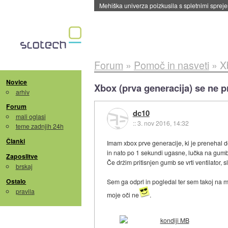
Mehiška univerza poizkusila s spletnimi sprejem
Forum
»
Pomoč in nasveti
»
X
Novice
Xbox (prva generacija) se ne p
arhiv
Forum
dc10
mali oglasi
::
3. nov 2016, 14:32
teme zadnjih 24h
Članki
Imam xbox prve generacije, ki je prenehal de
in nato po 1 sekundi ugasne, lučka na gumbu 
Zaposlitve
Če držim pritisnjen gumb se vrti ventilator, s
brskaj
Ostalo
Sem ga odprl in pogledal ter sem takoj na ma
pravila
moje oči ne
.