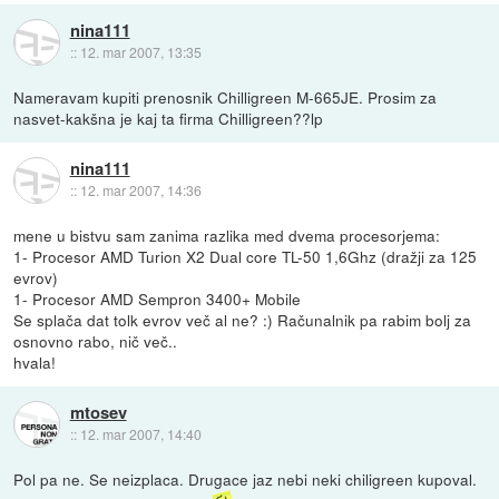
nina111
::
12. mar 2007, 13:35
Nameravam kupiti prenosnik Chilligreen M-665JE. Prosim za
nasvet-kakšna je kaj ta firma Chilligreen??lp
nina111
::
12. mar 2007, 14:36
mene u bistvu sam zanima razlika med dvema procesorjema:
1- Procesor AMD Turion X2 Dual core TL-50 1,6Ghz (dražji za 125
evrov)
1- Procesor AMD Sempron 3400+ Mobile
Se splača dat tolk evrov več al ne? :) Računalnik pa rabim bolj za
osnovno rabo, nič več..
hvala!
mtosev
::
12. mar 2007, 14:40
Pol pa ne. Se neizplaca. Drugace jaz nebi neki chiligreen kupoval.