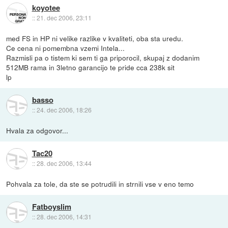
koyotee
::
21. dec 2006, 23:11
med FS in HP ni velike razlike v kvaliteti, oba sta uredu.
Ce cena ni pomembna vzemi Intela...
Razmisli pa o tistem ki sem ti ga priporocil, skupaj z dodanim
512MB rama in 3letno garancijo te pride cca 238k sit
lp
basso
::
24. dec 2006, 18:26
Hvala za odgovor...
Tac20
::
28. dec 2006, 13:44
Pohvala za tole, da ste se potrudili in strnili vse v eno temo
Fatboyslim
::
28. dec 2006, 14:31