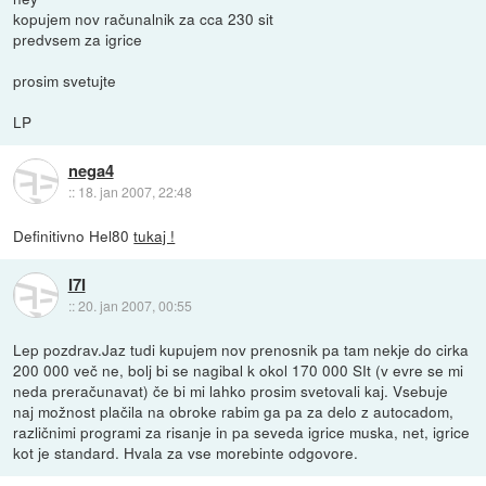
kopujem nov računalnik za cca 230 sit
predvsem za igrice
prosim svetujte
LP
nega4
::
18. jan 2007, 22:48
Definitivno Hel80
tukaj !
I7I
::
20. jan 2007, 00:55
Lep pozdrav.Jaz tudi kupujem nov prenosnik pa tam nekje do cirka
200 000 več ne, bolj bi se nagibal k okol 170 000 SIt (v evre se mi
neda preračunavat) če bi mi lahko prosim svetovali kaj. Vsebuje
naj možnost plačila na obroke rabim ga pa za delo z autocadom,
različnimi programi za risanje in pa seveda igrice muska, net, igrice
kot je standard. Hvala za vse morebinte odgovore.