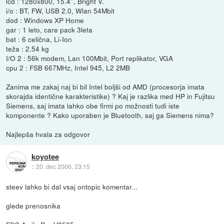
lcd : 1280x800, 15.4'', Bright V.
i/o : BT, FW, USB 2.0, Wlan 54Mbit
dod : Windows XP Home
gar : 1 leto, care pack 3leta
bat : 6 celična, Li-Ion
teža : 2.54 kg
I/O 2 : 56k modem, Lan 100Mbit, Port replikator, VGA
cpu 2 : FSB 667MHz, Intel 945, L2 2MB
Zanima me zakaj naj bi bil Intel boljši od AMD (procesorja imata
skorajda identične karakteristike) ? Kaj je razlika med HP in Fujitsu
Siemens, saj imata lahko obe firmi po možnosti tudi iste
komponente ? Kako uporaben je Bluetooth, saj ga Siemens nima?
Najlepša hvala za odgovor
koyotee
::
20. dec 2006, 23:15
steev lahko bi dal vsaj ontopic komentar...
glede prenosnika