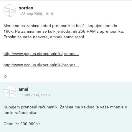
norden
::
28. sep 2006, 10:10
Mene samo zanima kateri prenosnik je boljši, kopujem tam do
160k. Pa zanima me še kolk je dodatnih 256 RAM z aprenosnika.
Prosim za vaše nasvete, ampak samo resni.
http://www.pcplus.si/racunalniki/prenos...
http://www.pcplus.si/racunalniki/prenos...
lp
amai
::
7. okt 2006, 12:18
Kupujem prenosni računalnik. Zanima me kakšno je vaše mnenje o
temle računalniku:
Cena je: 200.000sit