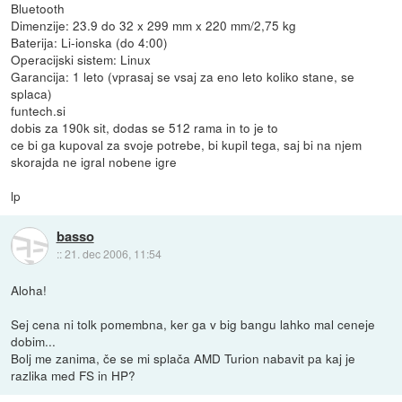
Bluetooth
Dimenzije: 23.9 do 32 x 299 mm x 220 mm/2,75 kg
Baterija: Li-ionska (do 4:00)
Operacijski sistem: Linux
Garancija: 1 leto (vprasaj se vsaj za eno leto koliko stane, se
splaca)
funtech.si
dobis za 190k sit, dodas se 512 rama in to je to
ce bi ga kupoval za svoje potrebe, bi kupil tega, saj bi na njem
skorajda ne igral nobene igre
lp
basso
::
21. dec 2006, 11:54
Aloha!
Sej cena ni tolk pomembna, ker ga v big bangu lahko mal ceneje
dobim...
Bolj me zanima, če se mi splača AMD Turion nabavit pa kaj je
razlika med FS in HP?