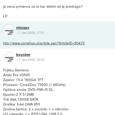
je cena primerna za to kar dobim ali je predrago?
LP
mtosev
::
7. dec 2006, 17:51
http://www.comshop.si/article.asp?ArticleID=50472
koyotee
::
7. dec 2006, 23:00
Fujitsu-Siemens
Amilo Pro V3505
Zaslon: 15.4 "WXGA TFT
Procesor: Core2Duo T5500 (1,66GHz)
Optična enota: DVD+RW+R DL
Spomin:2 X 512MB
Trdi disk:120GB SATA
Grafika: Intel GMA 950
Zvočna kartica: 2 x zvočnik, 1 x mikrofon
I/O vmesniki: 1 x IEEE1394, USB 2.0