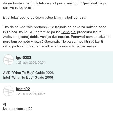
da ne boste zmeri tolk teh cen od prenosnikov / PCjev iskali tle po
forumu in na netu...
jst si
tukaj
vedno poiščem tistga ki mi najbolj ustreza.
Tko da če kdo išče prenosnik, je najbolš da pove za kakšno ceno
in za cca. kolko SIT, potem se pa na
Ceneje.si
prečekira kje to
zadevo najcenej dobit. Vsaj jst tko nardim. Ponavad sem pa isku ko
norc tam po netu v razniš štacunah. Tle pa sam pofiltriraš kar ti
rabš, pa ti ven vrže par izdelkov k pašejo v tvoje zanimanje.
igor0203
::
23. avg 2006, 00:04
AMD "What To Buy" Guide 2006
Intel "What To Buy" Guide 2006
bosta92
::
21. sep 2006, 13:05
oj
kako se vam zdi??