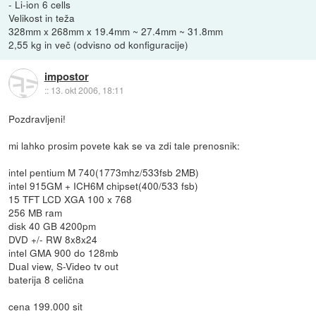
- Li-ion 6 cells
Velikost in teža
328mm x 268mm x 19.4mm ~ 27.4mm ~ 31.8mm
2,55 kg in več (odvisno od konfiguracije)
impostor
::
13. okt 2006, 18:11
Pozdravljeni!
mi lahko prosim povete kak se va zdi tale prenosnik:
intel pentium M 740(1773mhz/533fsb 2MB)
intel 915GM + ICH6M chipset(400/533 fsb)
15 TFT LCD XGA 100 x 768
256 MB ram
disk 40 GB 4200pm
DVD +/- RW 8x8x24
intel GMA 900 do 128mb
Dual view, S-Video tv out
baterija 8 celična
cena 199.000 sit