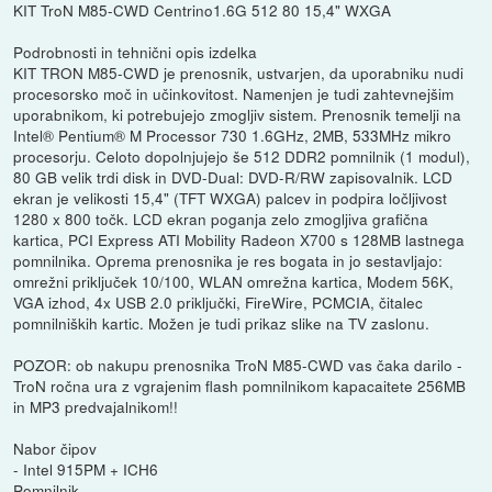
KIT TroN M85-CWD Centrino1.6G 512 80 15,4" WXGA
Podrobnosti in tehnični opis izdelka
KIT TRON M85-CWD je prenosnik, ustvarjen, da uporabniku nudi
procesorsko moč in učinkovitost. Namenjen je tudi zahtevnejšim
uporabnikom, ki potrebujejo zmogljiv sistem. Prenosnik temelji na
Intel® Pentium® M Processor 730 1.6GHz, 2MB, 533MHz mikro
procesorju. Celoto dopolnjujejo še 512 DDR2 pomnilnik (1 modul),
80 GB velik trdi disk in DVD-Dual: DVD-R/RW zapisovalnik. LCD
ekran je velikosti 15,4" (TFT WXGA) palcev in podpira ločljivost
1280 x 800 točk. LCD ekran poganja zelo zmogljiva grafična
kartica, PCI Express ATI Mobility Radeon X700 s 128MB lastnega
pomnilnika. Oprema prenosnika je res bogata in jo sestavljajo:
omrežni priključek 10/100, WLAN omrežna kartica, Modem 56K,
VGA izhod, 4x USB 2.0 priključki, FireWire, PCMCIA, čitalec
pomnilniških kartic. Možen je tudi prikaz slike na TV zaslonu.
POZOR: ob nakupu prenosnika TroN M85-CWD vas čaka darilo -
TroN ročna ura z vgrajenim flash pomnilnikom kapacaitete 256MB
in MP3 predvajalnikom!!
Nabor čipov
- Intel 915PM + ICH6
Pomnilnik