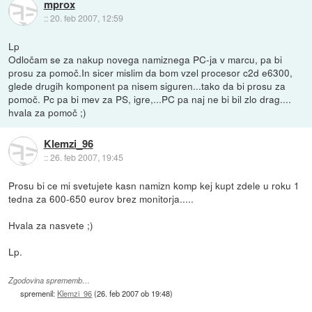
mprox
::
20. feb 2007, 12:59
Lp
Odločam se za nakup novega namiznega PC-ja v marcu, pa bi
prosu za pomoč.In sicer mislim da bom vzel procesor c2d e6300,
glede drugih komponent pa nisem siguren...tako da bi prosu za
pomoč. Pc pa bi mev za PS, igre,...PC pa naj ne bi bil zlo drag....
hvala za pomoč ;)
Klemzi_96
::
26. feb 2007, 19:45
Prosu bi ce mi svetujete kasn namizn komp kej kupt zdele u roku 1
tedna za 600-650 eurov brez monitorja.....
Hvala za nasvete ;)
Lp.
Zgodovina sprememb…
spremenil:
Klemzi_96
(
26. feb 2007 ob 19:48
)