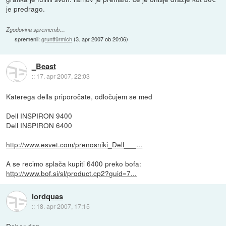
je predrago.
Zgodovina sprememb…
spremenil:
gruntfürmich
(
3. apr 2007 ob 20:06
)
_Beast
::
17. apr 2007, 22:03
Katerega della priporočate, odločujem se med
Dell INSPIRON 9400
Dell INSPIRON 6400
http://www.esvet.com/prenosniki_Dell___...
A se recimo splača kupiti 6400 preko bofa:
http://www.bof.si/sl/product.cp2?guid=7...
lordquas
::
18. apr 2007, 17:15