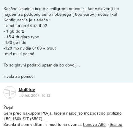
Kakšne izkušnje imate z chiligreen notesniki, ker v sloveniji ne
najdem za podobno ceno nobenega ( 8oo eurov ) notesnika!
Konfiguracija je sledeča :
- amd turion 64 x2 tl-52
- 1 gb ddr2
- 15.4 tft glare type
-120 gb hdd
-128 mb nvidia 6100 + tvout
-dvd multi pekač
To so glavni podatki upam da bo dovolj...
Hvala za pomoč!
Mol0tov
::
5. feb 2007, 15:12
Živjo!
Sem pred nakupom PC-ja. Iščem najboljšo možnost do prbližno
150-160k SIT (650€).
Zaenkrat sem v dilemmi med tema dvema:
Lenovo A60
-
Scaleo