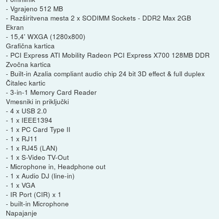
- Vgrajeno 512 MB
- Razširitvena mesta 2 x SODIMM Sockets - DDR2 Max 2GB
Ekran
- 15,4' WXGA (1280x800)
Grafična kartica
- PCI Express ATI Mobility Radeon PCI Express X700 128MB DDR
Zvočna kartica
- Built-in Azalia compliant audio chip 24 bit 3D effect & full duplex
Čitalec kartic
- 3-in-1 Memory Card Reader
Vmesniki in priključki
- 4 x USB 2.0
- 1 x IEEE1394
- 1 x PC Card Type II
- 1 x RJ11
- 1 x RJ45 (LAN)
- 1 x S-Video TV-Out
- Microphone in, Headphone out
- 1 x Audio DJ (line-in)
- 1 x VGA
- IR Port (CIR) x 1
- built-in Microphone
Napajanje