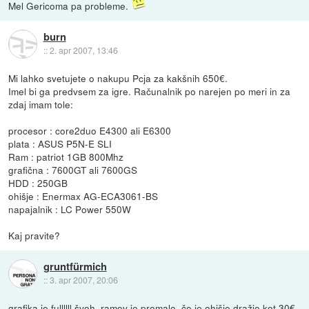
Mel Gericoma pa probleme.
burn
::
2. apr 2007, 13:46
Mi lahko svetujete o nakupu Pcja za kakšnih 650€.
Imel bi ga predvsem za igre. Računalnik po narejen po meri in za
zdaj imam tole:
procesor : core2duo E4300 ali E6300
plata : ASUS P5N-E SLI
Ram : patriot 1GB 800Mhz
grafična : 7600GT ali 7600GS
HDD : 250GB
ohišje : Enermax AG-ECA3061-BS
napajalnik : LC Power 550W
Kaj pravite?
gruntfürmich
::
3. apr 2007, 20:06
grafika je fullllll švoh. ramov je premalo. če je ohišje dražje kot 30€