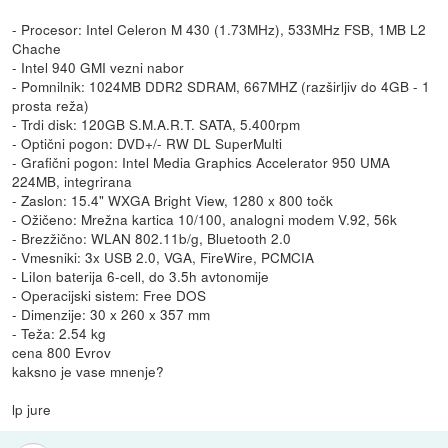
- Procesor: Intel Celeron M 430 (1.73MHz), 533MHz FSB, 1MB L2
Chache
- Intel 940 GMI vezni nabor
- Pomnilnik: 1024MB DDR2 SDRAM, 667MHZ (razširljiv do 4GB - 1
prosta reža)
- Trdi disk: 120GB S.M.A.R.T. SATA, 5.400rpm
- Optični pogon: DVD+/- RW DL SuperMulti
- Grafični pogon: Intel Media Graphics Accelerator 950 UMA
224MB, integrirana
- Zaslon: 15.4" WXGA Bright View, 1280 x 800 točk
- Ožičeno: Mrežna kartica 10/100, analogni modem V.92, 56k
- Brezžično: WLAN 802.11b/g, Bluetooth 2.0
- Vmesniki: 3x USB 2.0, VGA, FireWire, PCMCIA
- LiIon baterija 6-cell, do 3.5h avtonomije
- Operacijski sistem: Free DOS
- Dimenzije: 30 x 260 x 357 mm
- Teža: 2.54 kg
cena 800 Evrov
kaksno je vase mnenje?
lp jure