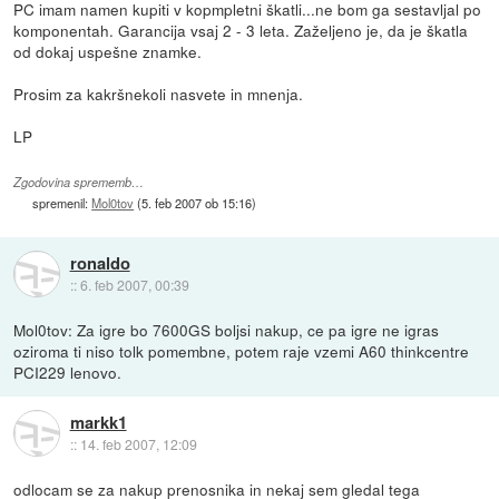
PC imam namen kupiti v kopmpletni škatli...ne bom ga sestavljal po
komponentah. Garancija vsaj 2 - 3 leta. Zaželjeno je, da je škatla
od dokaj uspešne znamke.
Prosim za kakršnekoli nasvete in mnenja.
LP
Zgodovina sprememb…
spremenil:
Mol0tov
(
5. feb 2007 ob 15:16
)
ronaldo
::
6. feb 2007, 00:39
Mol0tov: Za igre bo 7600GS boljsi nakup, ce pa igre ne igras
oziroma ti niso tolk pomembne, potem raje vzemi A60 thinkcentre
PCI229 lenovo.
markk1
::
14. feb 2007, 12:09
odlocam se za nakup prenosnika in nekaj sem gledal tega