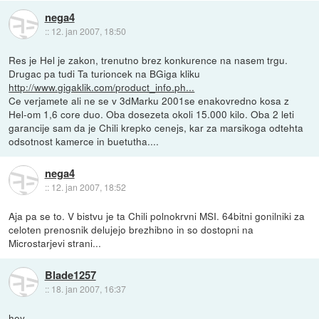
nega4
::
12. jan 2007, 18:50
Res je Hel je zakon, trenutno brez konkurence na nasem trgu.
Drugac pa tudi Ta turioncek na BGiga kliku
http://www.gigaklik.com/product_info.ph...
Ce verjamete ali ne se v 3dMarku 2001se enakovredno kosa z
Hel-om 1,6 core duo. Oba dosezeta okoli 15.000 kilo. Oba 2 leti
garancije sam da je Chili krepko cenejs, kar za marsikoga odtehta
odsotnost kamerce in buetutha....
nega4
::
12. jan 2007, 18:52
Aja pa se to. V bistvu je ta Chili polnokrvni MSI. 64bitni gonilniki za
celoten prenosnik delujejo brezhibno in so dostopni na
Microstarjevi strani...
Blade1257
::
18. jan 2007, 16:37
hey