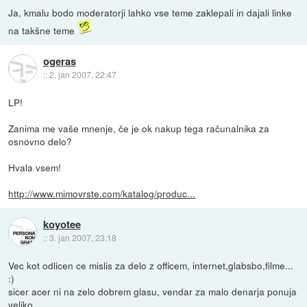
Ja, kmalu bodo moderatorji lahko vse teme zaklepali in dajali linke
na takšne teme
ogeras
::
2. jan 2007, 22:47
LP!
Zanima me vaše mnenje, če je ok nakup tega računalnika za
osnovno delo?
Hvala vsem!
http://www.mimovrste.com/katalog/produc...
koyotee
::
3. jan 2007, 23:18
Vec kot odlicen ce mislis za delo z officem, internet,glabsbo,filme...
:)
sicer acer ni na zelo dobrem glasu, vendar za malo denarja ponuja
veliko.