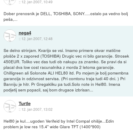
::
12. jan 2007, 10:49
Dober prenosnik je DELL, TOSHIBA, SONY.....ostalo pa vedno bolj
peša,...
nega4
::
12. jan 2007, 12:48
Se delno strinjam. Kvarijo se vsi. Imamo primere okvar matične
plošče 2 x zapored (TOSHIBA) Drugic vec ni bilo garancije. Strosek
450EUR. Toliko vec das tudi ob nakupu za znamko. Se pravi da si
placal dva low cost racunalnika z morda 2 letoma garancije.
Chilligreen ali Solonote ALI HEL80 itd. Po mojem je bolj pomembna
garancija in odzivnost servisa. (Pri comtonu traja tudi 40 dni. ) Pri
Banniju je hitr. Pr Gregakliku pa tudi.Solo note in Hel80. Imena
podjetij sem popacil, saj bom drugace izbrisan...
Turtle
::
12. jan 2007, 13:02
Hel80 je kul....ugoden Verifeid by Intel Compal ohišje...Edin
problem je low res 15.4" wide Glare TFT (1400*900)