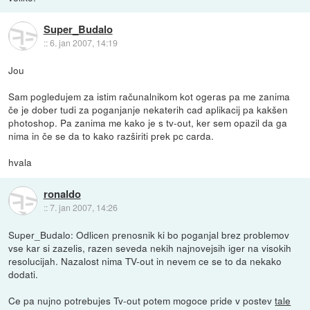
Super_Budalo
::
6. jan 2007, 14:19
Jou
Sam pogledujem za istim računalnikom kot ogeras pa me zanima
če je dober tudi za poganjanje nekaterih cad aplikacij pa kakšen
photoshop. Pa zanima me kako je s tv-out, ker sem opazil da ga
nima in če se da to kako razširiti prek pc carda.
hvala
ronaldo
::
7. jan 2007, 14:26
Super_Budalo: Odlicen prenosnik ki bo poganjal brez problemov
vse kar si zazelis, razen seveda nekih najnovejsih iger na visokih
resolucijah. Nazalost nima TV-out in nevem ce se to da nekako
dodati.
Ce pa nujno potrebujes Tv-out potem mogoce pride v postev
tale