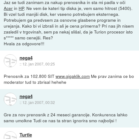
Jaz se tudi zanimam za nakup prenosnika in sta mi padla v oči
Acer
in
HP
. Ne vem še kateri tip diska je, vem samo hitrost (5400).
Bi vzel tudi manjši disk, ker vseeno potrebujem eksternega.
Potrebujem ga predvsem za osnovne glasbene programe in
urejanja. Kako bi vi izbrali in ali je cena primerna? Pri nas jih nisem
zasledil v trgovinah, sem pa nekaj slišal, da je Turion procesor isto
s***** samo cenejši. Res?
Hvala za odgovore!!!
nega4
::
12. jan 2007, 00:25
Prenosnik za 102.800 SIT
www.gigaklik.com
Me prav zanima ce bo
moderator tud to zbrisal hehehe
nega4
::
12. jan 2007, 00:32
Gre za nov prenosnik z 24 meseci garancije. Konkurenca lahko
samo umolkne Tudi ce nas ta stran ignorira smo najboljsi !
Turtle