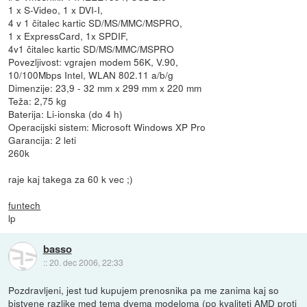
1 x S-Video, 1 x DVI-I,
4 v 1 čitalec kartic SD/MS/MMC/MSPRO,
1 x ExpressCard, 1x SPDIF,
4v1 čitalec kartic SD/MS/MMC/MSPRO
Povezljivost: vgrajen modem 56K, V.90,
10/100Mbps Intel, WLAN 802.11 a/b/g
Dimenzije: 23,9 - 32 mm x 299 mm x 220 mm
Teža: 2,75 kg
Baterija: Li-ionska (do 4 h)
Operacijski sistem: Microsoft Windows XP Pro
Garancija: 2 leti
260k
raje kaj takega za 60 k vec ;)
funtech
lp
basso
::
20. dec 2006, 22:33
Pozdravljeni, jest tud kupujem prenosnika pa me zanima kaj so
bistvene razlike med tema dvema modeloma (po kvaliteti AMD proti