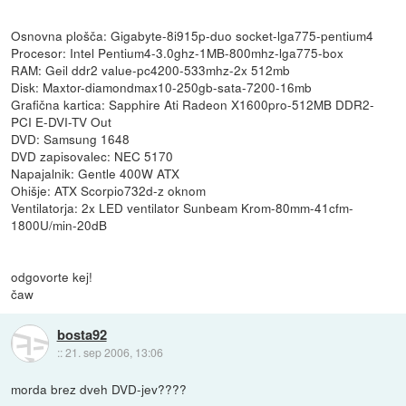
Osnovna plošča: Gigabyte-8i915p-duo socket-lga775-pentium4
Procesor: Intel Pentium4-3.0ghz-1MB-800mhz-lga775-box
RAM: Geil ddr2 value-pc4200-533mhz-2x 512mb
Disk: Maxtor-diamondmax10-250gb-sata-7200-16mb
Grafična kartica: Sapphire Ati Radeon X1600pro-512MB DDR2-
PCI E-DVI-TV Out
DVD: Samsung 1648
DVD zapisovalec: NEC 5170
Napajalnik: Gentle 400W ATX
Ohišje: ATX Scorpio732d-z oknom
Ventilatorja: 2x LED ventilator Sunbeam Krom-80mm-41cfm-
1800U/min-20dB
odgovorte kej!
čaw
bosta92
::
21. sep 2006, 13:06
morda brez dveh DVD-jev????