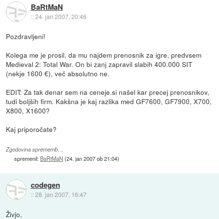
BaRtMaN
::
24. jan 2007, 20:46
Pozdravljeni!
Kolega me je prosil, da mu najdem prenosnik za igre, predvsem
Medieval 2: Total War. On bi zanj zapravil slabih 400.000 SIT
(nekje 1600 €), več absolutno ne.
EDIT: Za tak denar sem na ceneje.si našel kar precej prenosnikov,
tudi boljših firm. Kakšna je kaj razlika med GF7600, GF7900, X700,
X800, X1600?
Kaj priporočate?
Zgodovina sprememb…
spremenil:
BaRtMaN
(
24. jan 2007 ob 21:04
)
codegen
::
28. jan 2007, 16:47
Živjo,