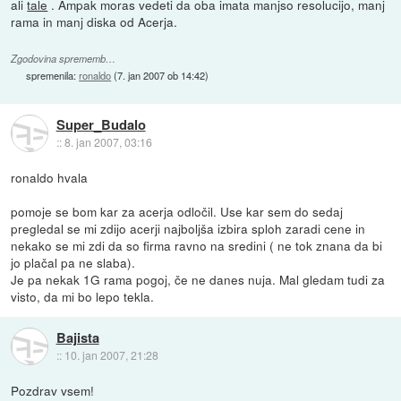
ali
tale
. Ampak moras vedeti da oba imata manjso resolucijo, manj
rama in manj diska od Acerja.
Zgodovina sprememb…
spremenila:
ronaldo
(
7. jan 2007 ob 14:42
)
Super_Budalo
::
8. jan 2007, 03:16
ronaldo hvala
pomoje se bom kar za acerja odločil. Use kar sem do sedaj
pregledal se mi zdijo acerji najboljša izbira sploh zaradi cene in
nekako se mi zdi da so firma ravno na sredini ( ne tok znana da bi
jo plačal pa ne slaba).
Je pa nekak 1G rama pogoj, če ne danes nuja. Mal gledam tudi za
visto, da mi bo lepo tekla.
Bajista
::
10. jan 2007, 21:28
Pozdrav vsem!