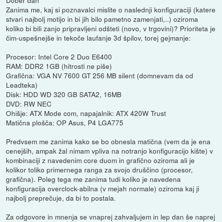
Dober dan
Zanima me, kaj si poznavalci mislite o naslednji konfiguraciji (katere
stvari najbolj motijo in bi jih bilo pametno zamenjati,..) oziroma
koliko bi bili zanjo pripravljeni odšteti (novo, v trgovini)? Prioriteta je
čim-uspešnejše in tekoče laufanje 3d špilov, torej gejmanje:
Procesor: Intel Core 2 Duo E6400
RAM: DDR2 1GB (hitrosti ne piše)
Grafična: VGA NV 7600 GT 256 MB silent (domnevam da od
Leadteka)
Disk: HDD WD 320 GB SATA2, 16MB
DVD: RW NEC
Ohišje: ATX Mode com, napajalnik: ATX 420W Trust
Matična plošča: OP Asus, P4 LGA775
Predvsem me zanima kako se bo obnesla matična (vem da je ena
cenejših, ampak žal nimam vpliva na notranjo konfiguracijo kište) v
kombinaciji z navedenim core duom in grafično oziroma ali je
kolikor toliko primernega ranga za svojo druščino (procesor,
grafična). Poleg tega me zanima tudi koliko je navedena
konfiguracija overclock-abilna (v mejah normale) oziroma kaj ji
najbolj preprečuje, da bi to postala.
Za odgovore in mnenja se vnaprej zahvaljujem in lep dan še naprej