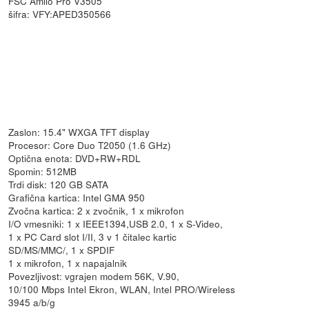
FSC Amilo Pro V3505
šifra: VFY:APED350566
Zaslon: 15.4" WXGA TFT display
Procesor: Core Duo T2050 (1.6 GHz)
Optična enota: DVD+RW+RDL
Spomin: 512MB
Trdi disk: 120 GB SATA
Grafična kartica: Intel GMA 950
Zvočna kartica: 2 x zvočnik, 1 x mikrofon
I/O vmesniki: 1 x IEEE1394,USB 2.0, 1 x S-Video,
1 x PC Card slot I/II, 3 v 1 čitalec kartic
SD/MS/MMC/, 1 x SPDIF
1 x mikrofon, 1 x napajalnik
Povezljivost: vgrajen modem 56K, V.90,
10/100 Mbps Intel Ekron, WLAN, Intel PRO/Wireless
3945 a/b/g