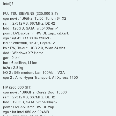
Intel)?
FUJITSU SIEMENS (225.000 SIT)
cpu novi : 1.6GHz, TL-50, Turion 64 X2
ram : 2x512MB, 667MHz, DDR2
hdd : 120GB, SATA, vrt.5400min-1
pom : DVD&plusmn;RW DL zap., čit.kart.
vga : int.Ati X1100 do 256MB
lcd : 1280x800, 15.4'', Crystal V
i/o : FW, Tv-out, USB 2.0, Wlan 54Mbit
dod : Windows XP Home
gar : 2 leti
bat : 6 celična, Li-Ion
teža : 2.8 kg
I/O 2 : 56k modem, Lan 100Mbit, VGA
cpu 2 : Amd Hyper Transport, Ati Xpress 1150
HP (260.000 SIT)
cpu novi : 1.66GHz, Core2 Duo, T5500
ram : 2x512MB, 667MHz, DDR2
hdd : 120GB, SATA, vrt.5400min-
pom : DVD&plusmn;RW DL zap.
vga : int.Intel 950 do 224MB