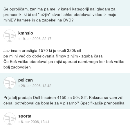
Se oproščam, zanima pa me, v kateri kategoriji naj gledam za
prenosnik, ki bi od "težjih" stvari lahko obdeloval video iz moje
miniDV kamere in ga zapekel na DVD?
kmhslo
::
19. jan 2006, 22:17
Jaz imam prestigia 1570 ki je okoli 320k sit
pa mi ni več do obdelovanja filmov z njim - zguba časa
Če Boš veliko obdeloval pa rajši uporabi namiznega ker boš veliko
bolj zadovoljen
pelican
::
28. jan 2006, 13:42
Prijatelj prodaja Dell Inspiron 4150 za 50k SIT. Kaksna se vam zdi
cena, potreboval ga bom le za v pisarno?
Specifikacije
prenosnika.
sporta
::
6. apr 2006, 13:41