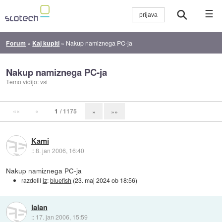
☰
Forum
»
Kaj kupiti
»
Nakup namiznega PC-ja
Nakup namiznega PC-ja
Temo vidijo: vsi
««
«
1
/ 1175
»
»»
Kami
::
8. jan 2006, 16:40
Nakup namiznega PC-ja
razdelil
iz
:
bluefish
(
23. maj 2024 ob 18:56
)
lalan
::
17. jan 2006, 15:59