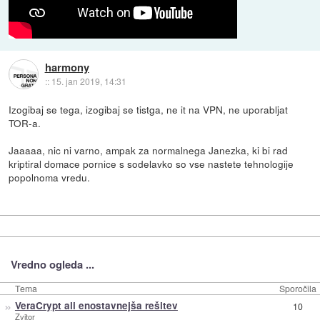
harmony
::
15. jan 2019, 14:31
Izogibaj se tega, izogibaj se tistga, ne it na VPN, ne uporabljat
TOR-a.
Jaaaaa, nic ni varno, ampak za normalnega Janezka, ki bi rad
kriptiral domace pornice s sodelavko so vse nastete tehnologije
popolnoma vredu.
Vredno ogleda ...
Tema
Sporočila
»
VeraCrypt ali enostavnejša rešitev
10
Zvitor