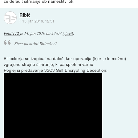
že default šifriranje ob namestitvi ok.
Ribič
::
15. jan 2019, 12:51
Poldi112
je
14. jan 2019 ob 23:07
izjavil
:
Sicer pa mrbit Bitlocker?
Bitlockerja se izogibaj na daleč, ker uporablja (kjer je le možno)
vgrajeno strojno šifriranje, ki pa sploh ni varno.
Poglej si predavanje 35C3 Self Encrypting Deception: