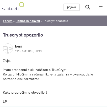
☰
Forum
»
Pomoč in nasveti
»
Truecrypt opozorilo
Truecrypt opozorilo
beni
::
26. okt 2016, 20:19
Živjo,
imam prenosnui disk, zaščiten s TrueCrypt.
Ko ga priključim na računalnik, le-ta zajamra v okencu, da je
potrebno disk formatirati.
Kako preprečim to obvestilo ?
LP