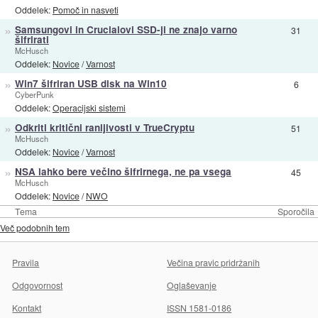
Oddelek:
Pomoč in nasveti
»
Samsungovi in Crucialovi SSD-ji ne znajo varno
31
šifrirati
McHusch
Oddelek:
Novice
/
Varnost
»
Win7 šifriran USB disk na Win10
6
CyberPunk
Oddelek:
Operacijski sistemi
»
Odkriti kritični ranljivosti v TrueCryptu
51
McHusch
Oddelek:
Novice
/
Varnost
»
NSA lahko bere večino šifrirnega, ne pa vsega
45
McHusch
Oddelek:
Novice
/
NWO
Tema
Sporočila
Več podobnih tem
Pravila
Večina pravic pridržanih
Odgovornost
Oglaševanje
Kontakt
ISSN 1581-0186