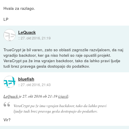
Hvala za razlago.
LP
LeQuack
::
27. okt 2016, 21:19
TrueCrypt je bil varen, zato so oblasti zagrozile razvijalcem, da naj
vgradijo backdoor, ker ga niso hoteli so raje opustili projekt.
VeraCrypt pa že ima vgrajen backdoor, tako da lahko pravi ljudje
tudi brez pravega gesla dostopajo do podatkov.
bluefish
::
27. okt 2016, 21:43
LeQuack
je
27. okt 2016 ob 21:19
izjavil
:
VeraCrypt pa že ima vgrajen backdoor, tako da lahko pravi
ljudje tudi brez pravega gesla dostopajo do podatkov.
Vir?