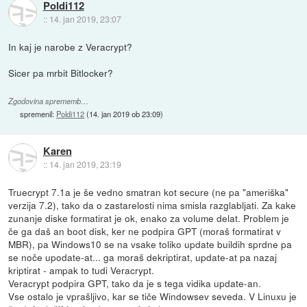
Poldi112
::
14. jan 2019, 23:07
In kaj je narobe z Veracrypt?
Sicer pa mrbit Bitlocker?
Zgodovina sprememb…
spremenil:
Poldi112
(
14. jan 2019 ob 23:09
)
Karen
::
14. jan 2019, 23:19
Truecrypt 7.1a je še vedno smatran kot secure (ne pa "ameriška"
verzija 7.2), tako da o zastarelosti nima smisla razglabljati. Za kake
zunanje diske formatirat je ok, enako za volume delat. Problem je
če ga daš an boot disk, ker ne podpira GPT (moraš formatirat v
MBR), pa Windows10 se na vsake toliko update buildih sprdne pa
se noče upodate-at... ga moraš dekriptirat, update-at pa nazaj
kriptirat - ampak to tudi Veracrypt.
Veracrypt podpira GPT, tako da je s tega vidika update-an.
Vse ostalo je vprašljivo, kar se tiče Windowsev seveda. V Linuxu je