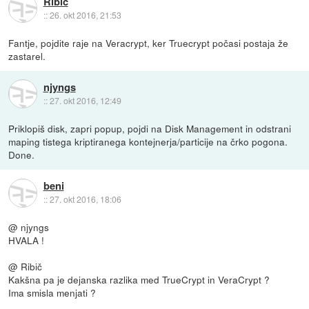
Ribič
::
26. okt 2016, 21:53
Fantje, pojdite raje na Veracrypt, ker Truecrypt počasi postaja že
zastarel.
njyngs
::
27. okt 2016, 12:49
Priklopiš disk, zapri popup, pojdi na Disk Management in odstrani
maping tistega kriptiranega kontejnerja/particije na črko pogona.
Done.
beni
::
27. okt 2016, 18:06
@ njyngs
HVALA !
@ Ribič
Kakšna pa je dejanska razlika med TrueCrypt in VeraCrypt ?
Ima smisla menjati ?