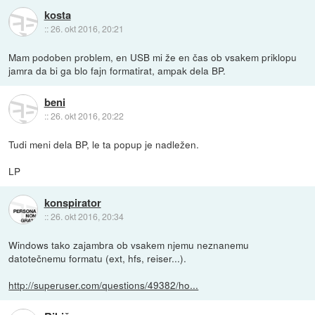
kosta
::
26. okt 2016, 20:21
Mam podoben problem, en USB mi že en čas ob vsakem priklopu
jamra da bi ga blo fajn formatirat, ampak dela BP.
beni
::
26. okt 2016, 20:22
Tudi meni dela BP, le ta popup je nadležen.
LP
konspirator
::
26. okt 2016, 20:34
Windows tako zajambra ob vsakem njemu neznanemu
datotečnemu formatu (ext, hfs, reiser...).
http://superuser.com/questions/49382/ho...