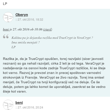
LP
Oberyn
::
27. okt 2016, 18:32
beni
je
27. okt 2016 ob 18:06
izjavil
:
Kakšna pa je dejanska razlika med TrueCrypt in VeraCrypt ?
Ima smisla menjati ?
LP
Razlika je, da je TrueCrypt opuščen, torej razvijalci (sicer javnosti
neznani) so ga nehali razvijati, cirka 2 leti je od tega. VeraCrypt je
nadaljevanje na osnovi kode zadnje TrueCrypt različice, ki se šteje
kot varno. Razvoj je prevzel znan in precej spoštovan varnostni
strokovnjak iz Francije. VeraCrypt se živo razvija. Torej ima smisel
menjati, če TrueCrypt na tvoji konfiguraciji več ne deluje. Če še
deluje, potem ga lahko komot še uporabljaš, zaenkrat se še vedno
šteje kot varen.
beni
::
27. okt 2016, 20:24