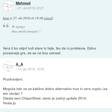
Mehmed
::
27. okt 2016, 22:27
beni
je
27. okt 2016 ob 18:06
izjavil
:
@ njyngs
Ima smisla menjati ?
Vera ti bo odprl tudi stare tc fajle, tko da ni problema. Edino
pocasneje gre, da se ne bos ustrasil.
A_A
::
14. jan 2019, 10:02
Pozdravljeni.
Mogoče kdo ve za kakšno dobro alternativo true in vera cryptu (za
win okolje) ?
Gledal sem ChiperShed, samo je zadnji update 2014.
Hvala,lp