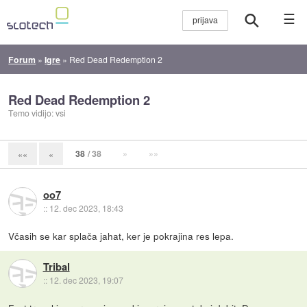
☰
Forum
»
Igre
»
Red Dead Redemption 2
Red Dead Redemption 2
Temo vidijo: vsi
38
/ 38
»
»»
««
«
oo7
::
12. dec 2023, 18:43
Včasih se kar splača jahat, ker je pokrajina res lepa.
Tribal
::
12. dec 2023, 19:07