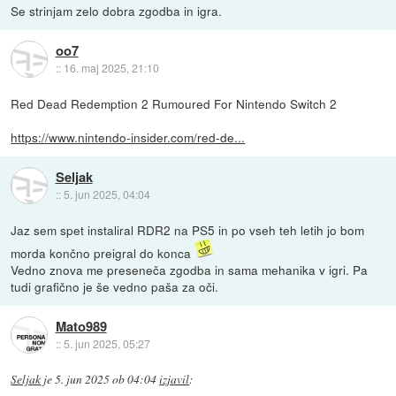
Se strinjam zelo dobra zgodba in igra.
oo7
::
16. maj 2025, 21:10
Red Dead Redemption 2 Rumoured For Nintendo Switch 2
https://www.nintendo-insider.com/red-de...
Seljak
::
5. jun 2025, 04:04
Jaz sem spet instaliral RDR2 na PS5 in po vseh teh letih jo bom
morda končno preigral do konca
Vedno znova me preseneča zgodba in sama mehanika v igri. Pa
tudi grafično je še vedno paša za oči.
Mato989
::
5. jun 2025, 05:27
Seljak
je
5. jun 2025 ob 04:04
izjavil
: