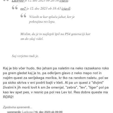
Luckyoo
je
12. dec 2023 ob 20:16
izjavil
:
oo7
je
12. dec 2023 ob 18:43
izjavil
:
Včasih se kar splača jahat, ker je
pokrajina res lepa.
Mislim, da je to najlepši špil na PS4 generaciji kar
sm do zdaj videl.
Saj verjetno tudi je.
Kaj je blo včer hudo, tko jaham pa naletim na neko razsekano roko
pa grem gledat kaj je to, pa odkrijem glavo z neko mapo not in
najdm quest za serijskega morilca, kr tko na random naletu, pol se
pa sicko skriva v eni podrti bajti v kleti. Al pa un quest z "divjimi"
živalmi k jih morš lovit k sm že omenjal, "zebra", "lev", "tiger" pol pa
kao lev spet pes, v resnic pa pol res Lev lol. Res dobre queste ma
RDR2!
Zgodovina sprememb…
spremenilo:
Luckyoo
(
16. dec 2023 ob 09:09
)