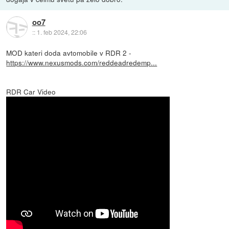
oo7
::
1. feb 2024, 22:06
MOD kateri doda avtomobile v RDR 2 -
https://www.nexusmods.com/reddeadredemp...
RDR Car Video