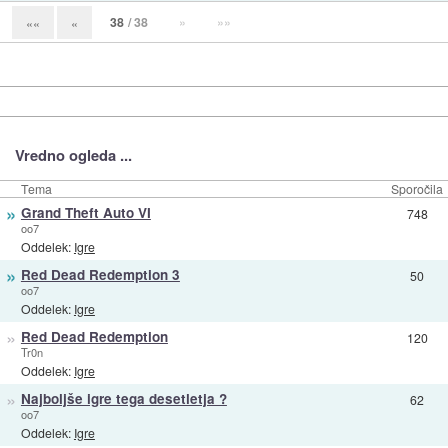
38
/ 38
»
»»
««
«
Vredno ogleda ...
Tema
Sporočila
»
Grand Theft Auto VI
748
oo7
Oddelek:
Igre
»
Red Dead Redemption 3
50
oo7
Oddelek:
Igre
»
Red Dead Redemption
120
Tr0n
Oddelek:
Igre
»
Najboljše igre tega desetletja ?
62
oo7
Oddelek:
Igre