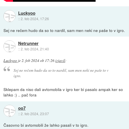
Luckyoo
::
2. feb 2024, 17:26
Sej ne rečem hudo da so to nardil, sam men neki ne paše to v igro.
Netrunner
::
2. feb 2024, 21:40
Luckyoo
je
2. feb 2024 ob 17:26
izjavil
:
Sej ne rečem hudo da so to nardil, sam men neki ne paše to v
igro.
Sklepam da niso dali avtomobila v igro ker bi pasalo ampak ker so
lahko :) .. pač fora
oo7
::
2. feb 2024, 23:07
Časovno bi avtomobili že lahko pasali v to igro.