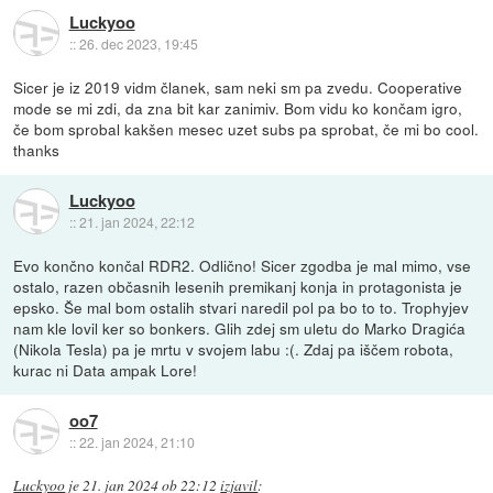
Luckyoo
::
26. dec 2023, 19:45
Sicer je iz 2019 vidm članek, sam neki sm pa zvedu. Cooperative
mode se mi zdi, da zna bit kar zanimiv. Bom vidu ko končam igro,
če bom sprobal kakšen mesec uzet subs pa sprobat, če mi bo cool.
thanks
Luckyoo
::
21. jan 2024, 22:12
Evo končno končal RDR2. Odlično! Sicer zgodba je mal mimo, vse
ostalo, razen občasnih lesenih premikanj konja in protagonista je
epsko. Še mal bom ostalih stvari naredil pol pa bo to to. Trophyjev
nam kle lovil ker so bonkers. Glih zdej sm uletu do Marko Dragića
(Nikola Tesla) pa je mrtu v svojem labu :(. Zdaj pa iščem robota,
kurac ni Data ampak Lore!
oo7
::
22. jan 2024, 21:10
Luckyoo
je
21. jan 2024 ob 22:12
izjavil
: