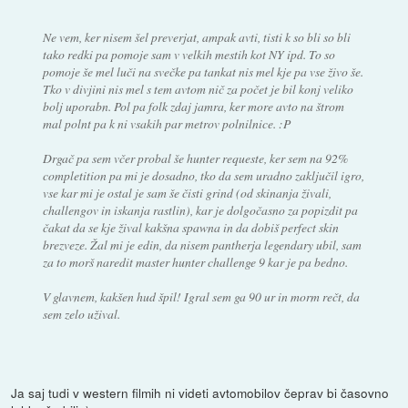
Ne vem, ker nisem šel preverjat, ampak avti, tisti k so bli so bli
tako redki pa pomoje sam v velkih mestih kot NY ipd. To so
pomoje še mel luči na svečke pa tankat nis mel kje pa vse živo še.
Tko v divjini nis mel s tem avtom nič za počet je bil konj veliko
bolj uporabn. Pol pa folk zdaj jamra, ker more avto na štrom
mal polnt pa k ni vsakih par metrov polnilnice. :P
Drgač pa sem včer probal še hunter requeste, ker sem na 92%
completition pa mi je dosadno, tko da sem uradno zaključil igro,
vse kar mi je ostal je sam še čisti grind (od skinanja živali,
challengov in iskanja rastlin), kar je dolgočasno za popizdit pa
čakat da se kje žival kakšna spawna in da dobiš perfect skin
brezveze. Žal mi je edin, da nisem pantherja legendary ubil, sam
za to morš naredit master hunter challenge 9 kar je pa bedno.
V glavnem, kakšen hud špil! Igral sem ga 90 ur in morm rečt, da
sem zelo užival.
Ja saj tudi v western filmih ni videti avtomobilov čeprav bi časovno