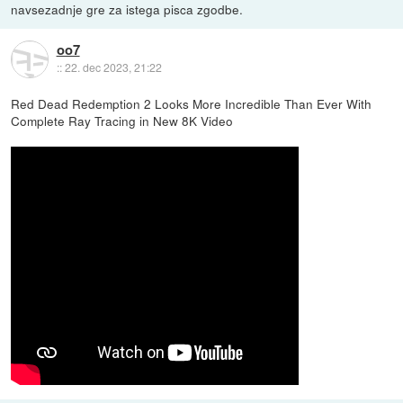
navsezadnje gre za istega pisca zgodbe.
oo7
::
22. dec 2023, 21:22
Red Dead Redemption 2 Looks More Incredible Than Ever With
Complete Ray Tracing in New 8K Video