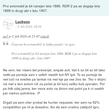
Prvi avtomobil je bil narejen leta 1886. RDR 2 pa se dogaja leta
1899 in drugi akt v letu 1907.
Luckyoo
::
3. feb 2024, 08:29
oo7
je
2. feb 2024 ob 23:07
izjavil
:
Časovno bi avtomobili že lahko pasali v to igro.
Prvi avtomobil je bil narejen leta 1886. RDR 2 pa se dogaja leta
1899 in drugi akt v letu 1907.
Ne vem, ker nisem šel preverjat, ampak avti, tisti k so bli so bli tako
redki pa pomoje sam v velkih mestih kot NY ipd. To so pomoje še
mel luči na svečke pa tankat nis mel kje pa vse živo še. Tko v divjini
nis mel s tem avtom nič za počet je bil konj veliko bolj uporabn. Pol
pa folk zdaj jamra, ker more avto na štrom mal polnt pa k ni vsakih
par metrov polnilnice. :P
Drgač pa sem včer probal še hunter requeste, ker sem na 92%
completition pa mi je dosadno, tko da sem uradno zaključil igro,