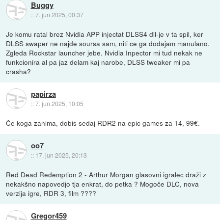
Buggy
::
7. jun 2025, 00:37
Je komu ratal brez Nvidia APP injectat DLSS4 dll-je v ta spil, ker
DLSS swaper ne najde soursa sam, niti ce ga dodajam manulano.
Zgleda Rockstar launcher jebe. Nvidia Inpector mi tud nekak ne
funkcionira al pa jaz delam kaj narobe, DLSS tweaker mi pa
crasha?
papirza
::
7. jun 2025, 10:05
Če koga zanima, dobis sedaj RDR2 na epic games za 14, 99€.
oo7
::
17. jun 2025, 20:13
Red Dead Redemption 2 - Arthur Morgan glasovni igralec draži z
nekakšno napovedjo tja enkrat, do petka ? Mogoče DLC, nova
verzija igre, RDR 3, film ????
Gregor459