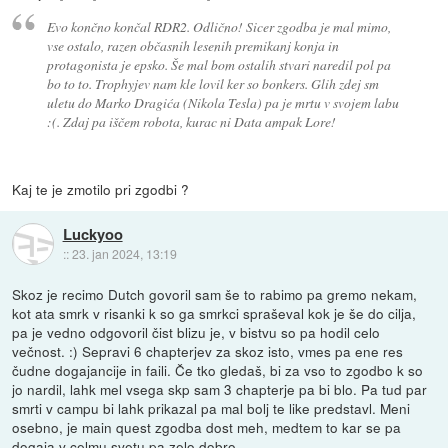
Evo končno končal RDR2. Odlično! Sicer zgodba je mal mimo,
vse ostalo, razen občasnih lesenih premikanj konja in
protagonista je epsko. Še mal bom ostalih stvari naredil pol pa
bo to to. Trophyjev nam kle lovil ker so bonkers. Glih zdej sm
uletu do Marko Dragića (Nikola Tesla) pa je mrtu v svojem labu
:(. Zdaj pa iščem robota, kurac ni Data ampak Lore!
Kaj te je zmotilo pri zgodbi ?
Luckyoo
::
23. jan 2024, 13:19
Skoz je recimo Dutch govoril sam še to rabimo pa gremo nekam,
kot ata smrk v risanki k so ga smrkci spraševal kok je še do cilja,
pa je vedno odgovoril čist blizu je, v bistvu so pa hodil celo
večnost. :) Sepravi 6 chapterjev za skoz isto, vmes pa ene res
čudne dogajancije in faili. Če tko gledaš, bi za vso to zgodbo k so
jo nardil, lahk mel vsega skp sam 3 chapterje pa bi blo. Pa tud par
smrti v campu bi lahk prikazal pa mal bolj te like predstavl. Meni
osebno, je main quest zgodba dost meh, medtem to kar se pa
dogaja v celmu svetu pa zelo dobro.