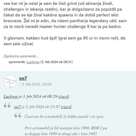
vse kar mi je ostal je sam še čisti grind (od skinanja živali,
challengov in iskanja rastlin), kar je dolgočasno za popizdit pa
čakat da se kje žival kakšna spawna in da dobiš perfect skin
brezveze. Žal mi je edin, da nisem pantherja legendary ubil, sam
za to morš naredit master hunter challenge 9 kar je pa bedno.
V glavnem, kakšen hud špil! Igral sem ga 90 ur in morm rečt, da
sem zelo užival.
Zgodovina sprememb…
spremenilo:
Luckyoo
(
3. feb 2024 ob 08:31
)
oo7
::
3. feb 2024, 20:04
Luckyoo
je
3. feb 2024 ob 08:29
izjavil
:
oo7
je
2. feb 2024 ob 23:07
izjavil
:
Časovno bi avtomobili že lahko pasali v to igro.
Prvi avtomobil je bil narejen leta 1886. RDR 2 pa
se dogaja leta 1899 in drugi akt v letu 1907.