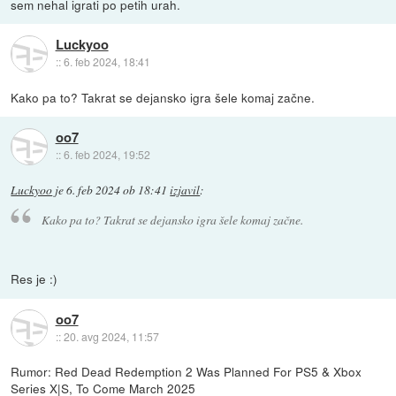
sem nehal igrati po petih urah.
Luckyoo
::
6. feb 2024, 18:41
Kako pa to? Takrat se dejansko igra šele komaj začne.
oo7
::
6. feb 2024, 19:52
Luckyoo
je
6. feb 2024 ob 18:41
izjavil
:
Kako pa to? Takrat se dejansko igra šele komaj začne.
Res je :)
oo7
::
20. avg 2024, 11:57
Rumor: Red Dead Redemption 2 Was Planned For PS5 & Xbox
Series X|S, To Come March 2025