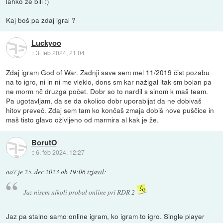
lahko že bili :)
Kaj boš pa zdaj igral ?
Luckyoo
::
3. feb 2024, 21:04
Zdaj igram God of War. Zadnji save sem mel 11/2019 čist pozabu
na to igro, ni in ni me vleklo, dons sm kar nažigal itak sm bolan pa
ne morm nč druzga počet. Dobr so to nardil s sinom k maš team.
Pa ugotavljam, da se da okolico dobr uporabljat da ne dobivaš
hitov preveč. Zdaj sem tam ko končaš zmaja dobiš nove puščice in
maš tisto glavo oživljeno od marmira al kak je že.
BorutO
::
6. feb 2024, 12:27
oo7
je
25. dec 2023 ob 19:06
izjavil
:
Jaz nisem nikoli probal online pri RDR 2
Jaz pa stalno samo online igram, ko igram to igro. Single player