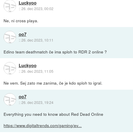
Luckyoo
::
26. dec 2023, 00:02
Ne, ni cross playa.
oo7
::
26. dec 2023, 10:11
Edino team deathmatch če ima sploh to RDR 2 online ?
Luckyoo
::
26. dec 2023, 11:05
Ne vem. Sej zato me zanima, če je kdo sploh to igral.
oo7
::
26. dec 2023, 19:24
Everything you need to know about Red Dead Online
https://www.digitaltrends.com/gaming/ev...