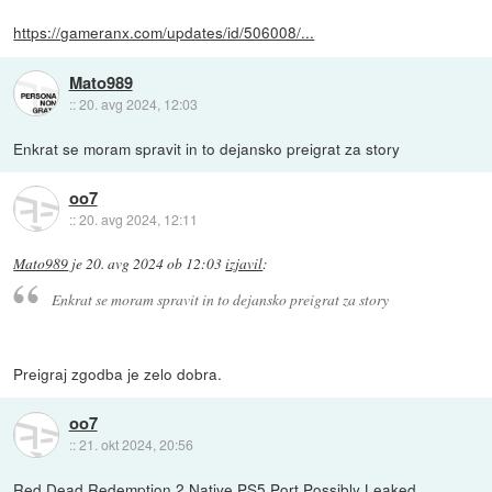
https://gameranx.com/updates/id/506008/...
Mato989
::
20. avg 2024, 12:03
Enkrat se moram spravit in to dejansko preigrat za story
oo7
::
20. avg 2024, 12:11
Mato989
je
20. avg 2024 ob 12:03
izjavil
:
Enkrat se moram spravit in to dejansko preigrat za story
Preigraj zgodba je zelo dobra.
oo7
::
21. okt 2024, 20:56
Red Dead Redemption 2 Native PS5 Port Possibly Leaked