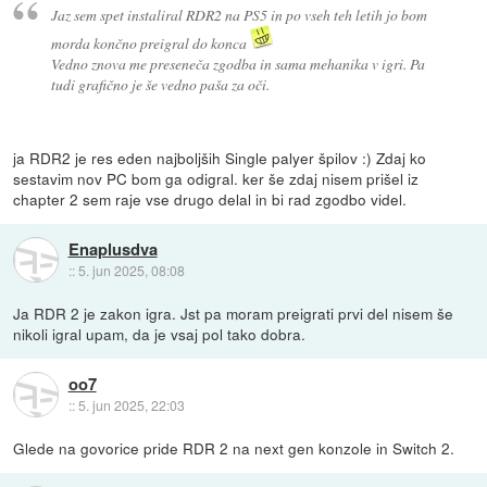
Jaz sem spet instaliral RDR2 na PS5 in po vseh teh letih jo bom
morda končno preigral do konca
Vedno znova me preseneča zgodba in sama mehanika v igri. Pa
tudi grafično je še vedno paša za oči.
ja RDR2 je res eden najboljših Single palyer špilov :) Zdaj ko
sestavim nov PC bom ga odigral. ker še zdaj nisem prišel iz
chapter 2 sem raje vse drugo delal in bi rad zgodbo videl.
Enaplusdva
::
5. jun 2025, 08:08
Ja RDR 2 je zakon igra. Jst pa moram preigrati prvi del nisem še
nikoli igral upam, da je vsaj pol tako dobra.
oo7
::
5. jun 2025, 22:03
Glede na govorice pride RDR 2 na next gen konzole in Switch 2.