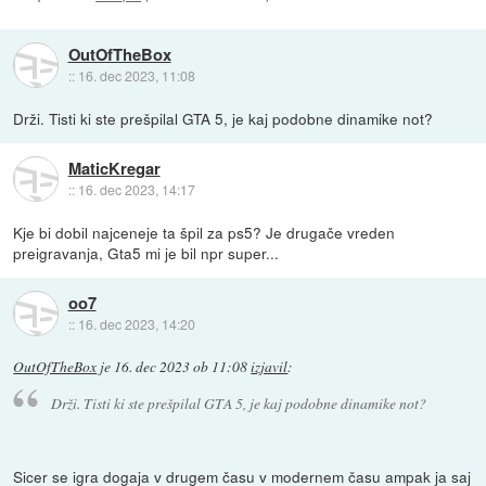
OutOfTheBox
::
16. dec 2023, 11:08
Drži. Tisti ki ste prešpilal GTA 5, je kaj podobne dinamike not?
MaticKregar
::
16. dec 2023, 14:17
Kje bi dobil najceneje ta špil za ps5? Je drugače vreden
preigravanja, Gta5 mi je bil npr super...
oo7
::
16. dec 2023, 14:20
OutOfTheBox
je
16. dec 2023 ob 11:08
izjavil
:
Drži. Tisti ki ste prešpilal GTA 5, je kaj podobne dinamike not?
Sicer se igra dogaja v drugem času v modernem času ampak ja saj