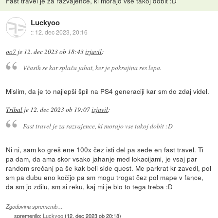
Fast travel je za razvajence, ki morajo vse takoj dobit :D
Luckyoo
::
12. dec 2023, 20:16
oo7
je
12. dec 2023 ob 18:43
izjavil
:
Včasih se kar splača jahat, ker je pokrajina res lepa.
Mislim, da je to najlepši špil na PS4 generaciji kar sm do zdaj videl.
Tribal
je
12. dec 2023 ob 19:07
izjavil
:
Fast travel je za razvajence, ki morajo vse takoj dobit :D
Ni ni, sam ko greš ene 100x čez isti del pa sede en fast travel. Ti
pa dam, da ama skor vsako jahanje med lokacijami, je vsaj par
random srečanj pa še kak beli side quest. Me parkrat kr zavedl, pol
sm pa dubu eno kočijo pa sm mogu trogat čez pol mape v fance,
da sm jo zdilu, sm si reku, kaj mi je blo to tega treba :D
Zgodovina sprememb…
spremenilo:
Luckyoo
(
12. dec 2023 ob 20:18
)