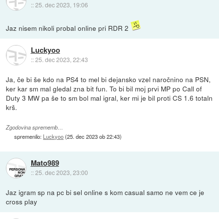
::
25. dec 2023, 19:06
Jaz nisem nikoli probal online pri RDR 2
Luckyoo
::
25. dec 2023, 22:43
Ja, če bi še kdo na PS4 to mel bi dejansko vzel naročnino na PSN,
ker kar sm mal gledal zna bit fun. To bi bil moj prvi MP po Call of
Duty 3 MW pa še to sm bol mal igral, ker mi je bil proti CS 1.6 totaln
krš.
Zgodovina sprememb…
spremenilo:
Luckyoo
(
25. dec 2023 ob 22:43
)
Mato989
::
25. dec 2023, 23:00
Jaz igram sp na pc bi sel online s kom casual samo ne vem ce je
cross play