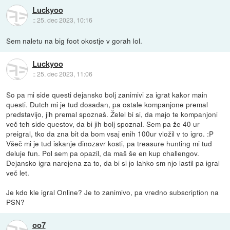
Luckyoo
::
25. dec 2023, 10:16
Sem naletu na big foot okostje v gorah lol.
Luckyoo
::
25. dec 2023, 11:06
So pa mi side questi dejansko bolj zanimivi za igrat kakor main
questi. Dutch mi je tud dosadan, pa ostale kompanjone premal
predstavijo, jih premal spoznaš. Želel bi si, da majo te kompanjoni
več teh side questov, da bi jih bolj spoznal. Sem pa že 40 ur
preigral, tko da zna bit da bom vsaj enih 100ur vložil v to igro. :P
Všeč mi je tud iskanje dinozavr kosti, pa treasure hunting mi tud
deluje fun. Pol sem pa opazil, da maš še en kup challengov.
Dejansko igra narejena za to, da bi si jo lahko sm njo lastil pa igral
več let.
Je kdo kle igral Online? Je to zanimivo, pa vredno subscription na
PSN?
oo7