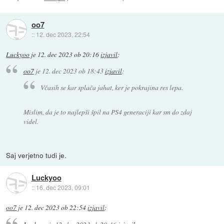
oo7
::
12. dec 2023, 22:54
Luckyoo
je
12. dec 2023 ob 20:16
izjavil
:
oo7
je
12. dec 2023 ob 18:43
izjavil
:
Včasih se kar splača jahat, ker je pokrajina res lepa.
Mislim, da je to najlepši špil na PS4 generaciji kar sm do zdaj
videl.
Saj verjetno tudi je.
Luckyoo
::
16. dec 2023, 09:01
oo7
je
12. dec 2023 ob 22:54
izjavil
: