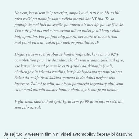
Ne vem, ker nisem šel preverjat, ampak avti, tisti k so bli so bli
tako redki pa pomoje sam v velkih mestih kot NY ipd. To so
pomoje še mel luči na svečke pa tankat nis mel kje pa vse živo še.
Tko v divjini nis mel s tem avtom nič za počet je bil konj veliko
bolj uporabn. Pol pa folk zdaj jamra, ker more avto na štrom
mal polnt pa k ni vsakih par metrov polnilnice. :P
Drgač pa sem včer probal še hunter requeste, ker sem na 92%
completition pa mi je dosadno, tko da sem uradno zaključil igro,
vse kar mi je ostal je sam še čisti grind (od skinanja živali,
challengov in iskanja rastlin), kar je dolgočasno za popizdit pa
čakat da se kje žival kakšna spawna in da dobiš perfect skin
brezveze. Žal mi je edin, da nisem pantherja legendary ubil, sam
za to morš naredit master hunter challenge 9 kar je pa bedno.
V glavnem, kakšen hud špil! Igral sem ga 90 ur in morm rečt, da
sem zelo užival.
Ja saj tudi v western filmih ni videti avtomobilov čeprav bi časovno