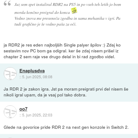
Jaz sem spet instaliral RDR2 na PS5 in po vseh teh letih jo bom
morda končno preigral do konca
Vedno znova me preseneča zgodba in sama mehanika v igri. Pa
tudi grafično je še vedno paša za oči.
ja RDR2 je res eden najboljših Single palyer špilov :) Zdaj ko
sestavim nov PC bom ga odigral. ker še zdaj nisem prišel iz
chapter 2 sem raje vse drugo delal in bi rad zgodbo videl.
Enaplusdva
::
5. jun 2025, 08:08
Ja RDR 2 je zakon igra. Jst pa moram preigrati prvi del nisem še
nikoli igral upam, da je vsaj pol tako dobra.
oo7
::
5. jun 2025, 22:03
Glede na govorice pride RDR 2 na next gen konzole in Switch 2.