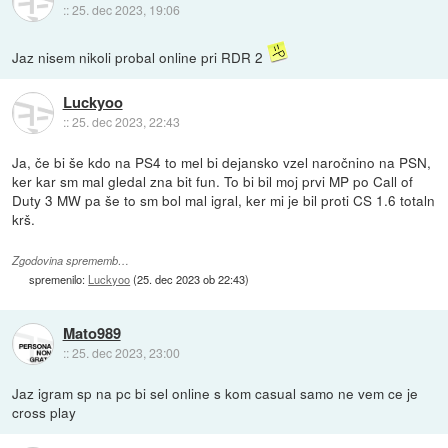
::
25. dec 2023, 19:06
Jaz nisem nikoli probal online pri RDR 2
Luckyoo
::
25. dec 2023, 22:43
Ja, če bi še kdo na PS4 to mel bi dejansko vzel naročnino na PSN,
ker kar sm mal gledal zna bit fun. To bi bil moj prvi MP po Call of
Duty 3 MW pa še to sm bol mal igral, ker mi je bil proti CS 1.6 totaln
krš.
Zgodovina sprememb…
spremenilo:
Luckyoo
(
25. dec 2023 ob 22:43
)
Mato989
::
25. dec 2023, 23:00
Jaz igram sp na pc bi sel online s kom casual samo ne vem ce je
cross play