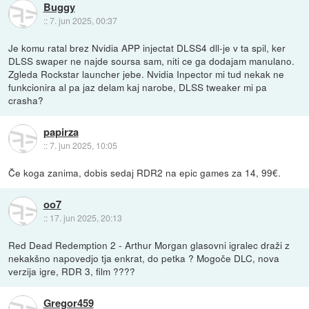
Buggy
::
7. jun 2025, 00:37
Je komu ratal brez Nvidia APP injectat DLSS4 dll-je v ta spil, ker
DLSS swaper ne najde soursa sam, niti ce ga dodajam manulano.
Zgleda Rockstar launcher jebe. Nvidia Inpector mi tud nekak ne
funkcionira al pa jaz delam kaj narobe, DLSS tweaker mi pa
crasha?
papirza
::
7. jun 2025, 10:05
Če koga zanima, dobis sedaj RDR2 na epic games za 14, 99€.
oo7
::
17. jun 2025, 20:13
Red Dead Redemption 2 - Arthur Morgan glasovni igralec draži z
nekakšno napovedjo tja enkrat, do petka ? Mogoče DLC, nova
verzija igre, RDR 3, film ????
Gregor459