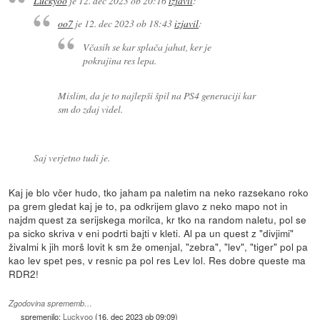
Luckyoo
je
12. dec 2023 ob 20:16
izjavil
:
oo7
je
12. dec 2023 ob 18:43
izjavil
:
Včasih se kar splača jahat, ker je
pokrajina res lepa.
Mislim, da je to najlepši špil na PS4 generaciji kar
sm do zdaj videl.
Saj verjetno tudi je.
Kaj je blo včer hudo, tko jaham pa naletim na neko razsekano roko
pa grem gledat kaj je to, pa odkrijem glavo z neko mapo not in
najdm quest za serijskega morilca, kr tko na random naletu, pol se
pa sicko skriva v eni podrti bajti v kleti. Al pa un quest z "divjimi"
živalmi k jih morš lovit k sm že omenjal, "zebra", "lev", "tiger" pol pa
kao lev spet pes, v resnic pa pol res Lev lol. Res dobre queste ma
RDR2!
Zgodovina sprememb…
spremenilo:
Luckyoo
(
16. dec 2023 ob 09:09
)