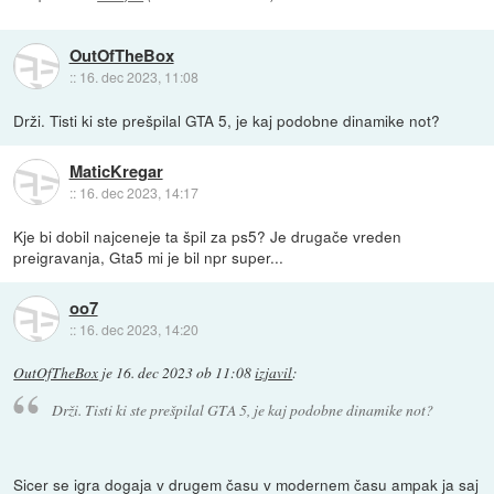
OutOfTheBox
::
16. dec 2023, 11:08
Drži. Tisti ki ste prešpilal GTA 5, je kaj podobne dinamike not?
MaticKregar
::
16. dec 2023, 14:17
Kje bi dobil najceneje ta špil za ps5? Je drugače vreden
preigravanja, Gta5 mi je bil npr super...
oo7
::
16. dec 2023, 14:20
OutOfTheBox
je
16. dec 2023 ob 11:08
izjavil
:
Drži. Tisti ki ste prešpilal GTA 5, je kaj podobne dinamike not?
Sicer se igra dogaja v drugem času v modernem času ampak ja saj