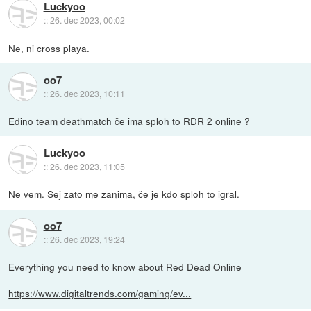
Luckyoo
::
26. dec 2023, 00:02
Ne, ni cross playa.
oo7
::
26. dec 2023, 10:11
Edino team deathmatch če ima sploh to RDR 2 online ?
Luckyoo
::
26. dec 2023, 11:05
Ne vem. Sej zato me zanima, če je kdo sploh to igral.
oo7
::
26. dec 2023, 19:24
Everything you need to know about Red Dead Online
https://www.digitaltrends.com/gaming/ev...