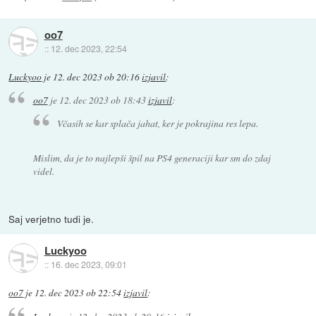
oo7
::
12. dec 2023, 22:54
Luckyoo
je
12. dec 2023 ob 20:16
izjavil
:
oo7
je
12. dec 2023 ob 18:43
izjavil
:
Včasih se kar splača jahat, ker je pokrajina res lepa.
Mislim, da je to najlepši špil na PS4 generaciji kar sm do zdaj
videl.
Saj verjetno tudi je.
Luckyoo
::
16. dec 2023, 09:01
oo7
je
12. dec 2023 ob 22:54
izjavil
: