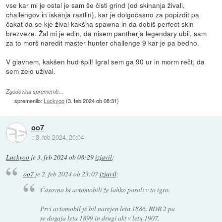
vse kar mi je ostal je sam še čisti grind (od skinanja živali,
challengov in iskanja rastlin), kar je dolgočasno za popizdit pa
čakat da se kje žival kakšna spawna in da dobiš perfect skin
brezveze. Žal mi je edin, da nisem pantherja legendary ubil, sam
za to morš naredit master hunter challenge 9 kar je pa bedno.
V glavnem, kakšen hud špil! Igral sem ga 90 ur in morm rečt, da
sem zelo užival.
Zgodovina sprememb…
spremenilo:
Luckyoo
(
3. feb 2024 ob 08:31
)
oo7
::
3. feb 2024, 20:04
Luckyoo
je
3. feb 2024 ob 08:29
izjavil
:
oo7
je
2. feb 2024 ob 23:07
izjavil
:
Časovno bi avtomobili že lahko pasali v to igro.
Prvi avtomobil je bil narejen leta 1886. RDR 2 pa
se dogaja leta 1899 in drugi akt v letu 1907.