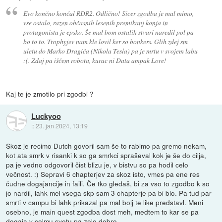
Evo končno končal RDR2. Odlično! Sicer zgodba je mal mimo,
vse ostalo, razen občasnih lesenih premikanj konja in
protagonista je epsko. Še mal bom ostalih stvari naredil pol pa
bo to to. Trophyjev nam kle lovil ker so bonkers. Glih zdej sm
uletu do Marko Dragića (Nikola Tesla) pa je mrtu v svojem labu
:(. Zdaj pa iščem robota, kurac ni Data ampak Lore!
Kaj te je zmotilo pri zgodbi ?
Luckyoo
::
23. jan 2024, 13:19
Skoz je recimo Dutch govoril sam še to rabimo pa gremo nekam,
kot ata smrk v risanki k so ga smrkci spraševal kok je še do cilja,
pa je vedno odgovoril čist blizu je, v bistvu so pa hodil celo
večnost. :) Sepravi 6 chapterjev za skoz isto, vmes pa ene res
čudne dogajancije in faili. Če tko gledaš, bi za vso to zgodbo k so
jo nardil, lahk mel vsega skp sam 3 chapterje pa bi blo. Pa tud par
smrti v campu bi lahk prikazal pa mal bolj te like predstavl. Meni
osebno, je main quest zgodba dost meh, medtem to kar se pa
dogaja v celmu svetu pa zelo dobro.