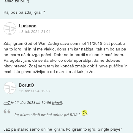
lahko že bili :)
Kaj boš pa zdaj igral ?
Luckyoo
::
3. feb 2024, 21:04
Zdaj igram God of War. Zadnji save sem mel 11/2019 čist pozabu
na to igro, ni in ni me vleklo, dons sm kar nažigal itak sm bolan pa
ne morm nč druzga počet. Dobr so to nardil s sinom k maš team.
Pa ugotavljam, da se da okolico dobr uporabljat da ne dobivaš
hitov preveč. Zdaj sem tam ko končaš zmaja dobiš nove puščice in
maš tisto glavo oživljeno od marmira al kak je že.
BorutO
::
6. feb 2024, 12:27
oo7
je
25. dec 2023 ob 19:06
izjavil
:
Jaz nisem nikoli probal online pri RDR 2
Jaz pa stalno samo online igram, ko igram to igro. Single player