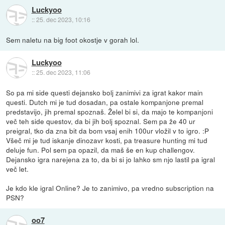
Luckyoo
::
25. dec 2023, 10:16
Sem naletu na big foot okostje v gorah lol.
Luckyoo
::
25. dec 2023, 11:06
So pa mi side questi dejansko bolj zanimivi za igrat kakor main
questi. Dutch mi je tud dosadan, pa ostale kompanjone premal
predstavijo, jih premal spoznaš. Želel bi si, da majo te kompanjoni
več teh side questov, da bi jih bolj spoznal. Sem pa že 40 ur
preigral, tko da zna bit da bom vsaj enih 100ur vložil v to igro. :P
Všeč mi je tud iskanje dinozavr kosti, pa treasure hunting mi tud
deluje fun. Pol sem pa opazil, da maš še en kup challengov.
Dejansko igra narejena za to, da bi si jo lahko sm njo lastil pa igral
več let.
Je kdo kle igral Online? Je to zanimivo, pa vredno subscription na
PSN?
oo7