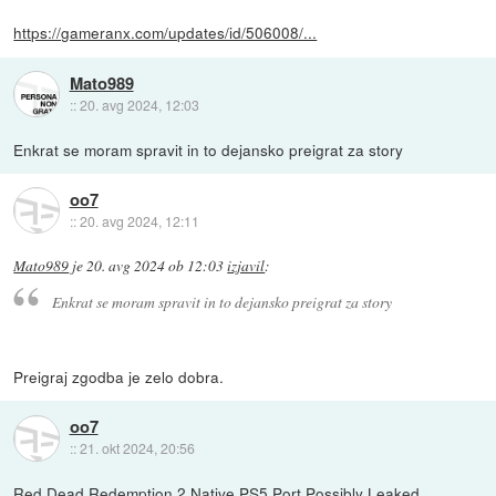
https://gameranx.com/updates/id/506008/...
Mato989
::
20. avg 2024, 12:03
Enkrat se moram spravit in to dejansko preigrat za story
oo7
::
20. avg 2024, 12:11
Mato989
je
20. avg 2024 ob 12:03
izjavil
:
Enkrat se moram spravit in to dejansko preigrat za story
Preigraj zgodba je zelo dobra.
oo7
::
21. okt 2024, 20:56
Red Dead Redemption 2 Native PS5 Port Possibly Leaked