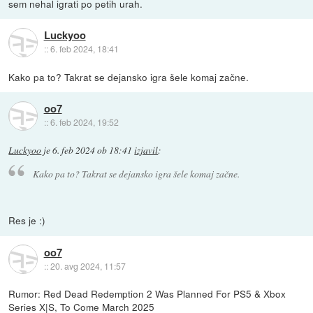
sem nehal igrati po petih urah.
Luckyoo
::
6. feb 2024, 18:41
Kako pa to? Takrat se dejansko igra šele komaj začne.
oo7
::
6. feb 2024, 19:52
Luckyoo
je
6. feb 2024 ob 18:41
izjavil
:
Kako pa to? Takrat se dejansko igra šele komaj začne.
Res je :)
oo7
::
20. avg 2024, 11:57
Rumor: Red Dead Redemption 2 Was Planned For PS5 & Xbox
Series X|S, To Come March 2025