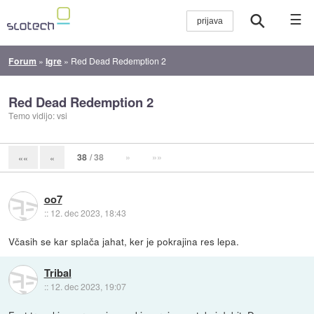
☰
Forum
»
Igre
»
Red Dead Redemption 2
Red Dead Redemption 2
Temo vidijo: vsi
38
/ 38
»
»»
««
«
oo7
::
12. dec 2023, 18:43
Včasih se kar splača jahat, ker je pokrajina res lepa.
Tribal
::
12. dec 2023, 19:07