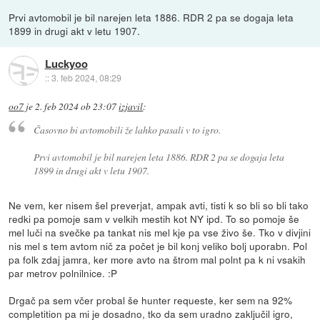
Prvi avtomobil je bil narejen leta 1886. RDR 2 pa se dogaja leta
1899 in drugi akt v letu 1907.
Luckyoo
::
3. feb 2024, 08:29
oo7
je
2. feb 2024 ob 23:07
izjavil
:
Časovno bi avtomobili že lahko pasali v to igro.
Prvi avtomobil je bil narejen leta 1886. RDR 2 pa se dogaja leta
1899 in drugi akt v letu 1907.
Ne vem, ker nisem šel preverjat, ampak avti, tisti k so bli so bli tako
redki pa pomoje sam v velkih mestih kot NY ipd. To so pomoje še
mel luči na svečke pa tankat nis mel kje pa vse živo še. Tko v divjini
nis mel s tem avtom nič za počet je bil konj veliko bolj uporabn. Pol
pa folk zdaj jamra, ker more avto na štrom mal polnt pa k ni vsakih
par metrov polnilnice. :P
Drgač pa sem včer probal še hunter requeste, ker sem na 92%
completition pa mi je dosadno, tko da sem uradno zaključil igro,