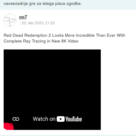
navsezadnje gre za istega pisca zgodbe.
oo7
::
22. dec 2023, 21:22
Red Dead Redemption 2 Looks More Incredible Than Ever With
Complete Ray Tracing in New 8K Video