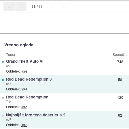
38
/ 38
»
»»
««
«
Vredno ogleda ...
Tema
Sporočila
»
Grand Theft Auto VI
748
oo7
Oddelek:
Igre
»
Red Dead Redemption 3
50
oo7
Oddelek:
Igre
»
Red Dead Redemption
120
Tr0n
Oddelek:
Igre
»
Najboljše igre tega desetletja ?
62
oo7
Oddelek:
Igre