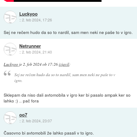
Luckyoo
::
2. feb 2024, 17:26
Sej ne rečem hudo da so to nardil, sam men neki ne paše to v igro.
Netrunner
::
2. feb 2024, 21:40
Luckyoo
je
2. feb 2024 ob 17:26
izjavil
:
Sej ne rečem hudo da so to nardil, sam men neki ne paše to v
igro.
Sklepam da niso dali avtomobila v igro ker bi pasalo ampak ker so
lahko :) .. pač fora
oo7
::
2. feb 2024, 23:07
Časovno bi avtomobili že lahko pasali v to igro.