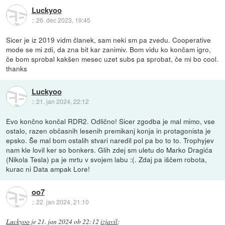
Luckyoo
::
26. dec 2023, 19:45
Sicer je iz 2019 vidm članek, sam neki sm pa zvedu. Cooperative
mode se mi zdi, da zna bit kar zanimiv. Bom vidu ko končam igro,
če bom sprobal kakšen mesec uzet subs pa sprobat, če mi bo cool.
thanks
Luckyoo
::
21. jan 2024, 22:12
Evo končno končal RDR2. Odlično! Sicer zgodba je mal mimo, vse
ostalo, razen občasnih lesenih premikanj konja in protagonista je
epsko. Še mal bom ostalih stvari naredil pol pa bo to to. Trophyjev
nam kle lovil ker so bonkers. Glih zdej sm uletu do Marko Dragića
(Nikola Tesla) pa je mrtu v svojem labu :(. Zdaj pa iščem robota,
kurac ni Data ampak Lore!
oo7
::
22. jan 2024, 21:10
Luckyoo
je
21. jan 2024 ob 22:12
izjavil
: