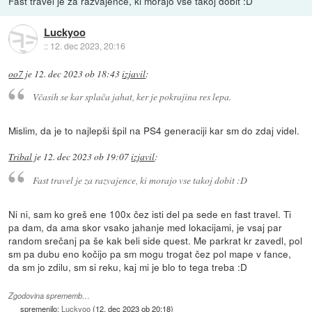
Fast travel je za razvajence, ki morajo vse takoj dobit :D
Luckyoo
::
12. dec 2023, 20:16
oo7
je
12. dec 2023 ob 18:43
izjavil
:
Včasih se kar splača jahat, ker je pokrajina res lepa.
Mislim, da je to najlepši špil na PS4 generaciji kar sm do zdaj videl.
Tribal
je
12. dec 2023 ob 19:07
izjavil
:
Fast travel je za razvajence, ki morajo vse takoj dobit :D
Ni ni, sam ko greš ene 100x čez isti del pa sede en fast travel. Ti
pa dam, da ama skor vsako jahanje med lokacijami, je vsaj par
random srečanj pa še kak beli side quest. Me parkrat kr zavedl, pol
sm pa dubu eno kočijo pa sm mogu trogat čez pol mape v fance,
da sm jo zdilu, sm si reku, kaj mi je blo to tega treba :D
Zgodovina sprememb…
spremenilo:
Luckyoo
(
12. dec 2023 ob 20:18
)