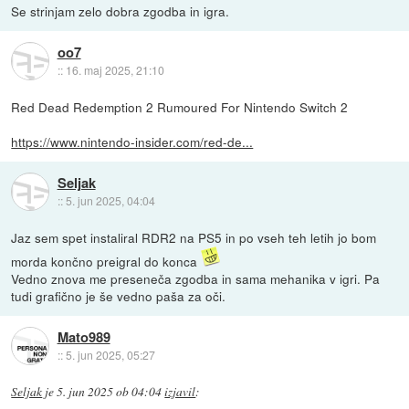
Se strinjam zelo dobra zgodba in igra.
oo7
::
16. maj 2025, 21:10
Red Dead Redemption 2 Rumoured For Nintendo Switch 2
https://www.nintendo-insider.com/red-de...
Seljak
::
5. jun 2025, 04:04
Jaz sem spet instaliral RDR2 na PS5 in po vseh teh letih jo bom
morda končno preigral do konca
Vedno znova me preseneča zgodba in sama mehanika v igri. Pa
tudi grafično je še vedno paša za oči.
Mato989
::
5. jun 2025, 05:27
Seljak
je
5. jun 2025 ob 04:04
izjavil
: