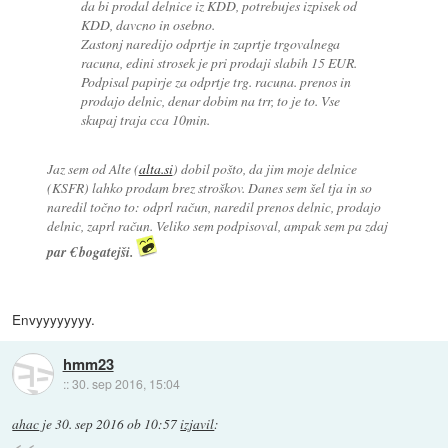
da bi prodal delnice iz KDD, potrebujes izpisek od
KDD, davcno in osebno.
Zastonj naredijo odprtje in zaprtje trgovalnega
racuna, edini strosek je pri prodaji slabih 15 EUR.
Podpisal papirje za odprtje trg. racuna. prenos in
prodajo delnic, denar dobim na trr, to je to. Vse
skupaj traja cca 10min.
Jaz sem od Alte (
alta.si
) dobil pošto, da jim moje delnice
(KSFR) lahko prodam brez stroškov. Danes sem šel tja in so
naredil točno to: odprl račun, naredil prenos delnic, prodajo
delnic, zaprl račun. Veliko sem podpisoval, ampak sem pa zdaj
par € bogatejši.
Envyyyyyyyy.
hmm23
::
30. sep 2016, 15:04
ahac
je
30. sep 2016 ob 10:57
izjavil
: