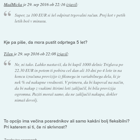
MadMicka
je
29. sep 2016 ob 22:16
izjavil
:
Super, za 100 EUR si šel odpirat trgovalni račun. Prej kot v petih
letih boš v minusu.
Kje pa piše, da mora pustit odprtega 5 let?
Tilen
je
29. sep 2016 ob 22:08
izjavil
:
Ne, ni tako. Lahko nastaviš, da bi kupil 1000 delnic Triglava po
22.30 EUR in potem ti pobira cel dan ali 10 dni po 4 lote in na
koncu izračuna provizijo iz fiksnega in variabilnega dela, ki je
nek % od nakupne vrednosti. V primeru, da bi kupoval na način,
da bi nakup z vsakimi štirimi loti zaključil, bi bila provizija
ogromna. Paziti moraš samo, da ne zaključiš nakupa, dokler
nimaš dovolj.
To opcijo ima večina posrednikov ali samo kakšni bolj fleksibilni?
Pri katerem si ti, če ni skrivnost?
Zgodovina sprememb…