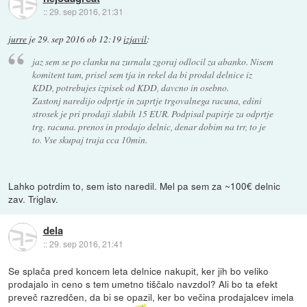
::
29. sep 2016, 21:31
jurre
je
29. sep 2016 ob 12:19
izjavil
:
jaz sem se po clanku na zurnalu zgoraj odlocil za abanko. Nisem
komitent tam, prisel sem tja in rekel da bi prodal delnice iz
KDD, potrebujes izpisek od KDD, davcno in osebno.
Zastonj naredijo odprtje in zaprtje trgovalnega racuna, edini
strosek je pri prodaji slabih 15 EUR. Podpisal papirje za odprtje
trg. racuna. prenos in prodajo delnic, denar dobim na trr, to je
to. Vse skupaj traja cca 10min.
Lahko potrdim to, sem isto naredil. Mel pa sem za ~100€ delnic
zav. Triglav.
dela
::
29. sep 2016, 21:41
Se splača pred koncem leta delnice nakupit, ker jih bo veliko
prodajalo in ceno s tem umetno tiščalo navzdol? Ali bo ta efekt
preveč razredčen, da bi se opazil, ker bo večina prodajalcev imela