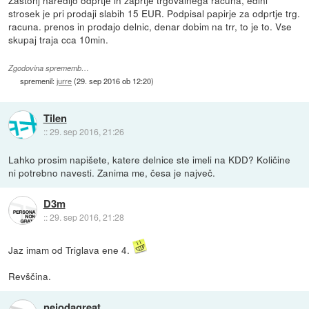
strosek je pri prodaji slabih 15 EUR. Podpisal papirje za odprtje trg.
racuna. prenos in prodajo delnic, denar dobim na trr, to je to. Vse
skupaj traja cca 10min.
Zgodovina sprememb…
spremenil:
jurre
(
29. sep 2016 ob 12:20
)
Tilen
::
29. sep 2016, 21:26
Lahko prosim napišete, katere delnice ste imeli na KDD? Količine
ni potrebno navesti. Zanima me, česa je največ.
D3m
::
29. sep 2016, 21:28
Jaz imam od Triglava ene 4.
Revščina.
nejodagreat