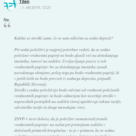
Tilen
::
1. okt 2016, 12:21
Ne.
Kakšni so stroški zame, če se sam odločim za sodni depozit?
Pri sodni položitvi je najprej potrebno vedeti, da se sodno
položeni vrednostni papirji ne bodo glasili več na dotedanjega
imetnika, temveč na sodišče. Uveljavljanje pravic iz teh
vrednostnih papirjev bo za dotedanjega imetnika zaradi
navedenega okrnjeno, poleg tega pa bodo vrednostni papirji, ki
v petih letih ne bodo prevzeti iz sodnega depozita, pripadli
Republiki Sloveniji.
Stroški s sodno položitvijo bodo odvisni od vrednosti položenih
vrednostnih papirjev in bodo odmerjeni kot siceršnji stroški v
nepravdnih postopkih na sodišču (torej upoštevaje taksno tarifo,
odvetniško tarifo in druge merodajne vire).
ZNVP-1 sicer določa, da je položitev nematerializiranih
vrednostnih papirjev na račun pri pristojnem sodišču v
določenih primerih brezplačna - to je v primeru, ko se sodna
položitev opravi z registrskega računa, katerega imetnik je