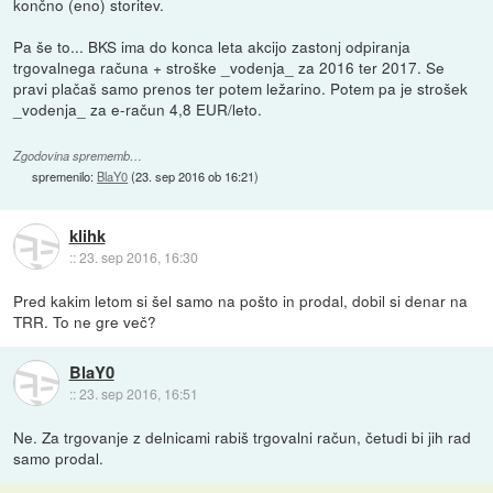
končno (eno) storitev.
Pa še to... BKS ima do konca leta akcijo zastonj odpiranja
trgovalnega računa + stroške _vodenja_ za 2016 ter 2017. Se
pravi plačaš samo prenos ter potem ležarino. Potem pa je strošek
_vodenja_ za e-račun 4,8 EUR/leto.
Zgodovina sprememb…
spremenilo:
BlaY0
(
23. sep 2016 ob 16:21
)
klihk
::
23. sep 2016, 16:30
Pred kakim letom si šel samo na pošto in prodal, dobil si denar na
TRR. To ne gre več?
BlaY0
::
23. sep 2016, 16:51
Ne. Za trgovanje z delnicami rabiš trgovalni račun, četudi bi jih rad
samo prodal.