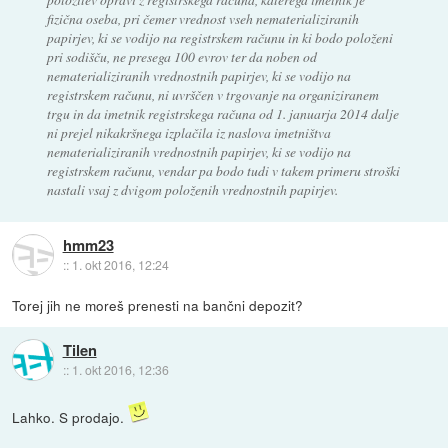
fizična oseba, pri čemer vrednost vseh nematerializiranih
papirjev, ki se vodijo na registrskem računu in ki bodo položeni
pri sodišču, ne presega 100 evrov ter da noben od
nematerializiranih vrednostnih papirjev, ki se vodijo na
registrskem računu, ni uvrščen v trgovanje na organiziranem
trgu in da imetnik registrskega računa od 1. januarja 2014 dalje
ni prejel nikakršnega izplačila iz naslova imetništva
nematerializiranih vrednostnih papirjev, ki se vodijo na
registrskem računu, vendar pa bodo tudi v takem primeru stroški
nastali vsaj z dvigom položenih vrednostnih papirjev.
hmm23
::
1. okt 2016, 12:24
Torej jih ne moreš prenesti na bančni depozit?
Tilen
::
1. okt 2016, 12:36
Lahko. S prodajo.