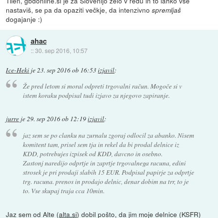
Tilen, gbdonline.si je za Slovenijo zelo v redu in to lahko vse
nastaviš, se pa da opaziti večkje, da intenzivno
spremljaš
dogajanje :)
ahac
::
30. sep 2016, 10:57
Ice-Heki
je
23. sep 2016 ob 16:53
izjavil
:
Že pred letom si moral odpreti trgovalni račun. Mogoče si v
istem koraku podpisal tudi izjavo za njegovo zapiranje.
jurre
je
29. sep 2016 ob 12:19
izjavil
:
jaz sem se po clanku na zurnalu zgoraj odlocil za abanko. Nisem
komitent tam, prisel sem tja in rekel da bi prodal delnice iz
KDD, potrebujes izpisek od KDD, davcno in osebno.
Zastonj naredijo odprtje in zaprtje trgovalnega racuna, edini
strosek je pri prodaji slabih 15 EUR. Podpisal papirje za odprtje
trg. racuna. prenos in prodajo delnic, denar dobim na trr, to je
to. Vse skupaj traja cca 10min.
Jaz sem od Alte (
alta.si
) dobil pošto, da jim moje delnice (KSFR)