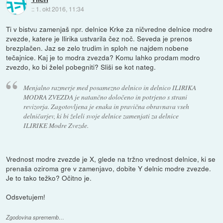
::
1. okt 2016, 11:34
Ti v bistvu zamenjaš npr. delnice Krke za ničvredne delnice modre
zvezde, katere je Ilirika ustvarila čez noč. Seveda je prenos
brezplačen. Jaz se zelo trudim in sploh ne najdem nobene
tečajnice. Kaj je to modra zvezda? Komu lahko prodam modro
zvezdo, ko bi želel pobegniti? Sliši se kot nateg.
Menjalno razmerje med posamezno delnico in delnico ILIRIKA
MODRA ZVEZDA je natančno določeno in potrjeno s strani
revizorja. Zagotovljena je enaka in pravična obravnava vseh
delničarjev, ki bi želeli svoje delnice zamenjati za delnice
ILIRIKE Modre Zvezde.
Vrednost modre zvezde je X, glede na tržno vrednost delnice, ki se
prenaša oziroma gre v zamenjavo, dobite Y delnic modre zvezde.
Je to tako težko? Očitno je.
Odsvetujem!
Zgodovina sprememb…