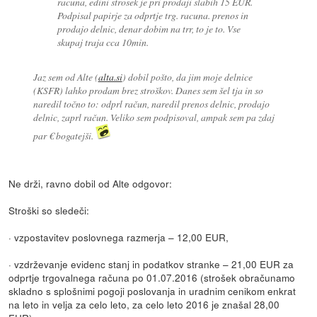
racuna, edini strosek je pri prodaji slabih 15 EUR.
Podpisal papirje za odprtje trg. racuna. prenos in
prodajo delnic, denar dobim na trr, to je to. Vse
skupaj traja cca 10min.
Jaz sem od Alte (
alta.si
) dobil pošto, da jim moje delnice
(KSFR) lahko prodam brez stroškov. Danes sem šel tja in so
naredil točno to: odprl račun, naredil prenos delnic, prodajo
delnic, zaprl račun. Veliko sem podpisoval, ampak sem pa zdaj
par € bogatejši.
Ne drži, ravno dobil od Alte odgovor:
Stroški so sledeči:
· vzpostavitev poslovnega razmerja – 12,00 EUR,
· vzdrževanje evidenc stanj in podatkov stranke – 21,00 EUR za
odprtje trgovalnega računa po 01.07.2016 (strošek obračunamo
skladno s splošnimi pogoji poslovanja in uradnim cenikom enkrat
na leto in velja za celo leto, za celo leto 2016 je znašal 28,00