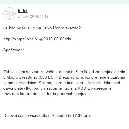
klihk
::
1. okt 2016, 11:12
Je kdo poskusil iti na Iliriko Modro zvezdo?
http://skupaj.si/kliping/2016-09-06/vla...
Spoštovani,
Zahvaljujem se vam za vaše vprašanje. Stroški pri zamenjavi delnic
v Modro zvezdo so 0,00 EUR. Brezplačno lahko prenesete oziroma
zamenjate delnice. S seboj morate imeti identifikacijski dokument,
davčno številko, bančni račun ter izpis iz KDD iz katerega je
razvidno katere delnice bodo predmet menjave.
Delovni čas je vsak delovnik med 8 in 17:30 uro.