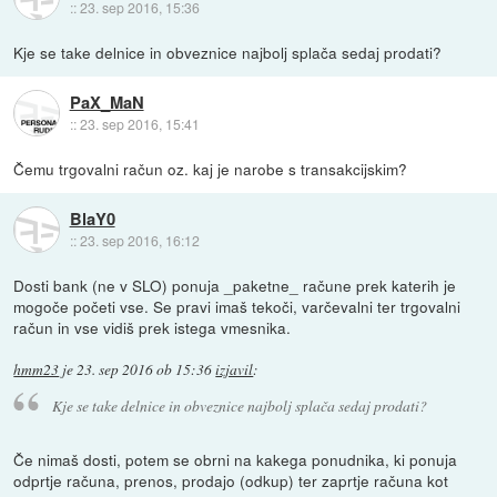
::
23. sep 2016, 15:36
Kje se take delnice in obveznice najbolj splača sedaj prodati?
PaX_MaN
::
23. sep 2016, 15:41
Čemu trgovalni račun oz. kaj je narobe s transakcijskim?
BlaY0
::
23. sep 2016, 16:12
Dosti bank (ne v SLO) ponuja _paketne_ račune prek katerih je
mogoče početi vse. Se pravi imaš tekoči, varčevalni ter trgovalni
račun in vse vidiš prek istega vmesnika.
hmm23
je
23. sep 2016 ob 15:36
izjavil
:
Kje se take delnice in obveznice najbolj splača sedaj prodati?
Če nimaš dosti, potem se obrni na kakega ponudnika, ki ponuja
odprtje računa, prenos, prodajo (odkup) ter zaprtje računa kot