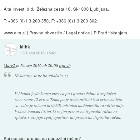
Alta Invest, d.d., Železna cesta 18, SI-1000 Ljubljana,
T: +386 (0)1 3 200 350, F: +386 (0)1 3 200 302
www.alta.si
| Pravno obvestilo / Legal notice | P Pred tiskanjem
klihk
::
30. sep 2016, 15:41
Mare2
je
19. sep 2016 ob 20:08
izjavil
:
Nekaterim se ne bo splačalo. :)
-------
V Abanki je do konca meseca prvi prenos delnic brezplačen,
sicer stane 12 evrov. Temu pa je treba prišteti šest evrov na leto
za vodenje računa in 0,028-odstotka nadomestila za vdrževanje.
V obeh bankah tistim, ki se jim prenos na trgovalni račun ne
splača, svetujejo zgolj opustitev ali prenos na depozitni račun.
Kaj pomeni prenos na depozitni račun?