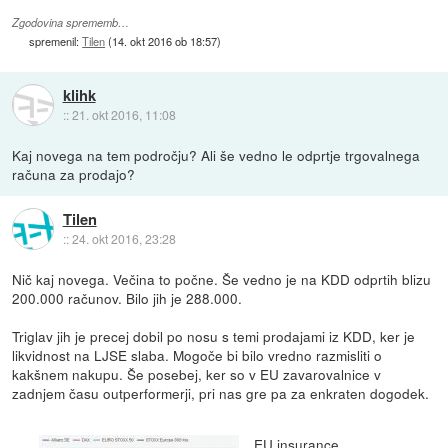
Zgodovina sprememb…
spremenil:
Tilen
(
14. okt 2016 ob 18:57
)
klihk
::
21. okt 2016, 11:08
Kaj novega na tem področju? Ali še vedno le odprtje trgovalnega
računa za prodajo?
Tilen
::
24. okt 2016, 23:28
Nič kaj novega. Večina to počne. Še vedno je na KDD odprtih blizu
200.000 računov. Bilo jih je 288.000.
Triglav jih je precej dobil po nosu s temi prodajami iz KDD, ker je
likvidnost na LJSE slaba. Mogoče bi bilo vredno razmisliti o
kakšnem nakupu. Še posebej, ker so v EU zavarovalnice v
zadnjem času outperformerji, pri nas gre pa za enkraten dogodek.
EU insurance