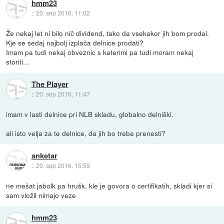
hmm23
::
20. sep 2016, 11:02
Že nekaj let ni bilo nič dividend, tako da vsekakor jih bom prodal.
Kje se sedaj najbolj izplača delnice prodati?
Imam pa tudi nekaj obveznic s katerimi pa tudi moram nekaj
storiti...
The Player
::
20. sep 2016, 11:47
imam v lasti delnice pri NLB skladu, globalno delniški.
ali isto velja za te delnice, da jih bo treba prenesti?
anketar
::
20. sep 2016, 15:59
ne mešat jabolk pa hrušk, kle je govora o certifikatih, skladi kjer si
sam vložil nimajo veze
hmm23