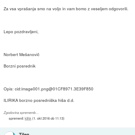
Za vsa vprašanja smo na voljo in vam bomo z veseljem odgovorili.
Lepo pozdravljeni,
Norbert Mešanovič
Borzni posrednik
Opis: cid:image001.png@01CF8971.3E39F850
ILIRIKA borzno posredniška hiša d.d.
Zgodovina sprememb…
spremenil:
klihk
(
1. okt 2016 ob 11:13
)
Tilen