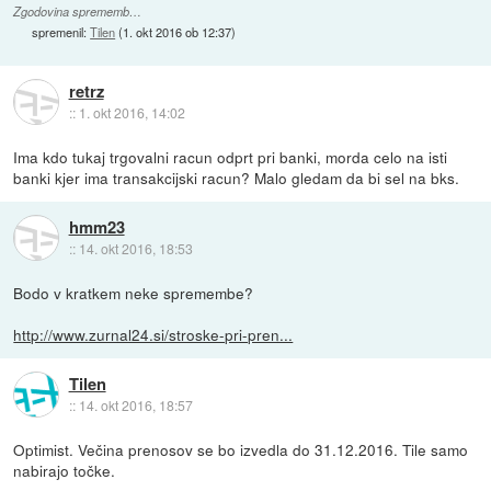
Zgodovina sprememb…
spremenil:
Tilen
(
1. okt 2016 ob 12:37
)
retrz
::
1. okt 2016, 14:02
Ima kdo tukaj trgovalni racun odprt pri banki, morda celo na isti
banki kjer ima transakcijski racun? Malo gledam da bi sel na bks.
hmm23
::
14. okt 2016, 18:53
Bodo v kratkem neke spremembe?
http://www.zurnal24.si/stroske-pri-pren...
Tilen
::
14. okt 2016, 18:57
Optimist. Večina prenosov se bo izvedla do 31.12.2016. Tile samo
nabirajo točke.