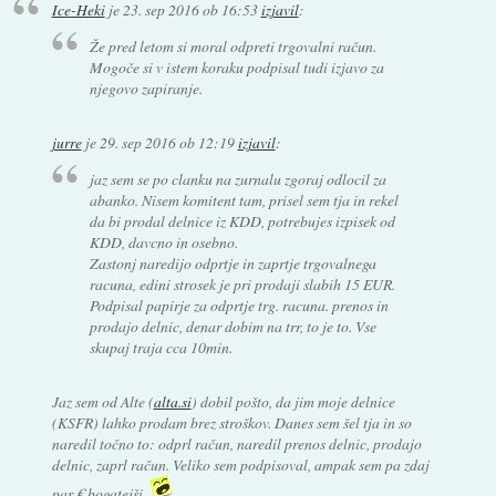
Ice-Heki
je
23. sep 2016 ob 16:53
izjavil
:
Že pred letom si moral odpreti trgovalni račun.
Mogoče si v istem koraku podpisal tudi izjavo za
njegovo zapiranje.
jurre
je
29. sep 2016 ob 12:19
izjavil
:
jaz sem se po clanku na zurnalu zgoraj odlocil za
abanko. Nisem komitent tam, prisel sem tja in rekel
da bi prodal delnice iz KDD, potrebujes izpisek od
KDD, davcno in osebno.
Zastonj naredijo odprtje in zaprtje trgovalnega
racuna, edini strosek je pri prodaji slabih 15 EUR.
Podpisal papirje za odprtje trg. racuna. prenos in
prodajo delnic, denar dobim na trr, to je to. Vse
skupaj traja cca 10min.
Jaz sem od Alte (
alta.si
) dobil pošto, da jim moje delnice
(KSFR) lahko prodam brez stroškov. Danes sem šel tja in so
naredil točno to: odprl račun, naredil prenos delnic, prodajo
delnic, zaprl račun. Veliko sem podpisoval, ampak sem pa zdaj
par € bogatejši.