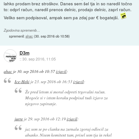
lahko prodam brez stroškov. Danes sem šel tja in so naredil točno
to: odprl račun, naredil prenos delnic, prodajo delnic, zaprl račun.
Veliko sem podpisoval, ampak sem pa zdaj par € bogatejši.
Zgodovina sprememb…
spremenil:
ahac
(
30. sep 2016 ob 10:58
)
D3m
::
30. sep 2016, 11:05
ahac
je
30. sep 2016 ob 10:57
izjavil
:
Ice-Heki
je
23. sep 2016 ob 16:53
izjavil
:
Že pred letom si moral odpreti trgovalni račun.
Mogoče si v istem koraku podpisal tudi izjavo za
njegovo zapiranje.
jurre
je
29. sep 2016 ob 12:19
izjavil
:
jaz sem se po clanku na zurnalu zgoraj odlocil za
abanko. Nisem komitent tam, prisel sem tja in rekel