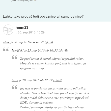
Lahko tako prodaš tudi obveznice ali samo delnice?
hmm23
::
30. sep 2016, 15:29
ahac
je
30. sep 2016 ob 10:57
izjavil
:
Ice-Heki
je
23. sep 2016 ob 16:53
izjavil
:
Že pred letom si moral odpreti trgovalni račun.
Mogoče si v istem koraku podpisal tudi izjavo za
njegovo zapiranje.
jurre
je
29. sep 2016 ob 12:19
izjavil
:
jaz sem se po clanku na zurnalu zgoraj odlocil za
abanko. Nisem komitent tam, prisel sem tja in rekel
da bi prodal delnice iz KDD, potrebujes izpisek od
KDD, davcno in osebno.
Zastonj naredijo odprtje in zaprtje trgovalnega