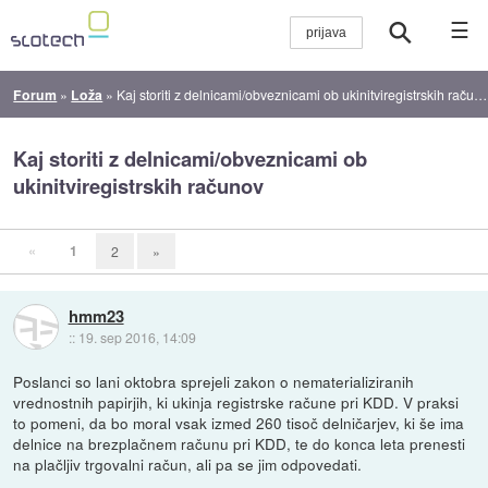
☰
Forum
»
Loža
»
Kaj storiti z delnicami/obveznicami ob ukinitviregistrskih računov
Kaj storiti z delnicami/obveznicami ob
ukinitviregistrskih računov
«
1
2
»
hmm23
::
19. sep 2016, 14:09
Poslanci so lani oktobra sprejeli zakon o nematerializiranih
vrednostnih papirjih, ki ukinja registrske račune pri KDD. V praksi
to pomeni, da bo moral vsak izmed 260 tisoč delničarjev, ki še ima
delnice na brezplačnem računu pri KDD, te do konca leta prenesti
na plačljiv trgovalni račun, ali pa se jim odpovedati.