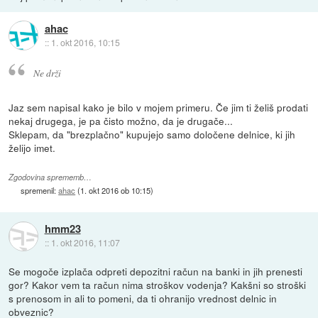
ahac
::
1. okt 2016, 10:15
Ne drži
Jaz sem napisal kako je bilo v mojem primeru. Če jim ti želiš prodati
nekaj drugega, je pa čisto možno, da je drugače...
Sklepam, da "brezplačno" kupujejo samo določene delnice, ki jih
želijo imet.
Zgodovina sprememb…
spremenil:
ahac
(
1. okt 2016 ob 10:15
)
hmm23
::
1. okt 2016, 11:07
Se mogoče izplača odpreti depozitni račun na banki in jih prenesti
gor? Kakor vem ta račun nima stroškov vodenja? Kakšni so stroški
s prenosom in ali to pomeni, da ti ohranijo vrednost delnic in
obveznic?