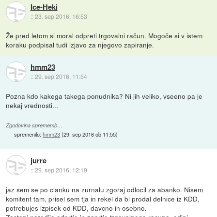
Ice-Heki
::
23. sep 2016, 16:53
Že pred letom si moral odpreti trgovalni račun. Mogoče si v istem
koraku podpisal tudi izjavo za njegovo zapiranje.
hmm23
::
29. sep 2016, 11:54
Pozna kdo kakega takega ponudnika? Ni jih veliko, vseeno pa je
nekaj vrednosti...
Zgodovina sprememb…
spremenilo:
hmm23
(
29. sep 2016 ob 11:55
)
jurre
::
29. sep 2016, 12:19
jaz sem se po clanku na zurnalu zgoraj odlocil za abanko. Nisem
komitent tam, prisel sem tja in rekel da bi prodal delnice iz KDD,
potrebujes izpisek od KDD, davcno in osebno.
Zastonj naredijo odprtje in zaprtje trgovalnega racuna, edini