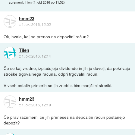
spremenil:
Tilen
(
1. okt 2016 ob 11:52
)
hmm23
::
1. okt 2016, 12:02
Ok, hvala, kaj pa prenos na depozitni račun?
Tilen
::
1. okt 2016, 12:14
Če so kaj vredne, izplačujejo dividende in jih je dovolj, da pokrivajo
stroške trgovalnega računa, odpri trgovalni račun.
V vseh ostalih primerih se jih znebi s čim manjšimi stroški.
hmm23
::
1. okt 2016, 12:19
Če prav razumem, če jih preneseš na depozitni račun postanejo
depozit?