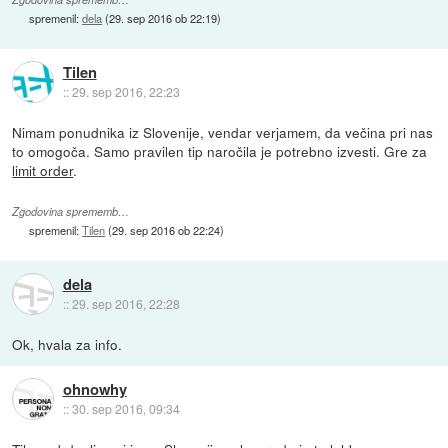
spremenil:
dela
(
29. sep 2016 ob 22:19
)
Tilen
::
29. sep 2016, 22:23
Nimam ponudnika iz Slovenije, vendar verjamem, da večina pri nas
to omogoča. Samo pravilen tip naročila je potrebno izvesti. Gre za
limit order
.
Zgodovina sprememb…
spremenil:
Tilen
(
29. sep 2016 ob 22:24
)
dela
::
29. sep 2016, 22:28
Ok, hvala za info.
ohnowhy
::
30. sep 2016, 09:34