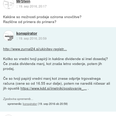
MrStein
::
19. sep 2016, 20:17
Kakšne so možnosti prodaje oziroma vnovčitve?
Različne od primera do primera?
konspirator
::
19. sep 2016, 20:59
http://www.zurnal24.si/ukinitev-registr...
Koliko so vredni tvoji papirji in kakšne dividende si imel dosedaj?
Če znaša dividenda manj, kot znaša letno vodenje, potem jih
prodaj.
Če so tvoji papirji vredni manj kot znese odprtje trgovalnega
računa (cene so od 16.55 eur dalje), potem ne narediš ničesar ali
jih opustiš
https://www.kdd.si/imetniki/poslovanje_...
.
Zgodovina sprememb…
spremenilo:
konspirator
(
19. sep 2016 ob 20:59
)