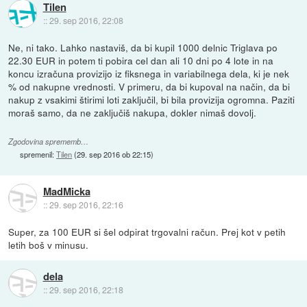
Tilen
::
29. sep 2016, 22:08
Ne, ni tako. Lahko nastaviš, da bi kupil 1000 delnic Triglava po
22.30 EUR in potem ti pobira cel dan ali 10 dni po 4 lote in na
koncu izračuna provizijo iz fiksnega in variabilnega dela, ki je nek
% od nakupne vrednosti. V primeru, da bi kupoval na način, da bi
nakup z vsakimi štirimi loti zaključil, bi bila provizija ogromna. Paziti
moraš samo, da ne zaključiš nakupa, dokler nimaš dovolj.
Zgodovina sprememb…
spremenil:
Tilen
(
29. sep 2016 ob 22:15
)
MadMicka
::
29. sep 2016, 22:16
Super, za 100 EUR si šel odpirat trgovalni račun. Prej kot v petih
letih boš v minusu.
dela
::
29. sep 2016, 22:18