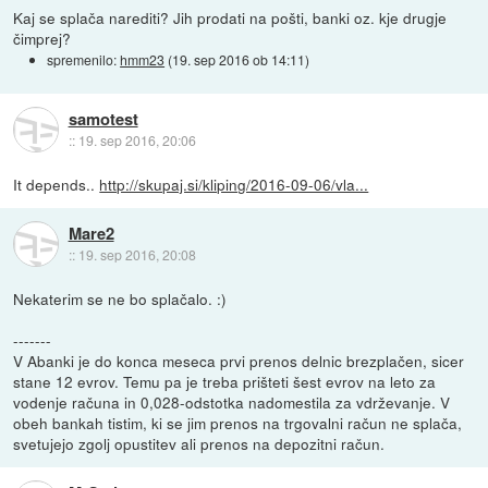
Kaj se splača narediti? Jih prodati na pošti, banki oz. kje drugje
čimprej?
spremenilo:
hmm23
(
19. sep 2016 ob 14:11
)
samotest
::
19. sep 2016, 20:06
It depends..
http://skupaj.si/kliping/2016-09-06/vla...
Mare2
::
19. sep 2016, 20:08
Nekaterim se ne bo splačalo. :)
-------
V Abanki je do konca meseca prvi prenos delnic brezplačen, sicer
stane 12 evrov. Temu pa je treba prišteti šest evrov na leto za
vodenje računa in 0,028-odstotka nadomestila za vdrževanje. V
obeh bankah tistim, ki se jim prenos na trgovalni račun ne splača,
svetujejo zgolj opustitev ali prenos na depozitni račun.