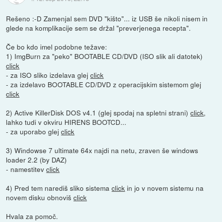
Rešeno :-D Zamenjal sem DVD "kišto"... iz USB še nikoli nisem in
glede na komplikacije sem se držal "preverjenega recepta".
Če bo kdo imel podobne težave:
1) ImgBurn za "peko" BOOTABLE CD/DVD (ISO slik ali datotek)
click
- za ISO sliko izdelava glej
click
- za izdelavo BOOTABLE CD/DVD z operacijskim sistemom glej
click
2) Active KillerDisk DOS v4.1 (glej spodaj na spletni strani)
click
,
lahko tudi v okviru HIRENS BOOTCD...
- za uporabo glej
click
3) Windowse 7 ultimate 64x najdi na netu, zraven še windows
loader 2.2 (by DAZ)
- namestitev
click
4) Pred tem narediš sliko sistema
click
in jo v novem sistemu na
novem disku obnoviš
click
Hvala za pomoč.