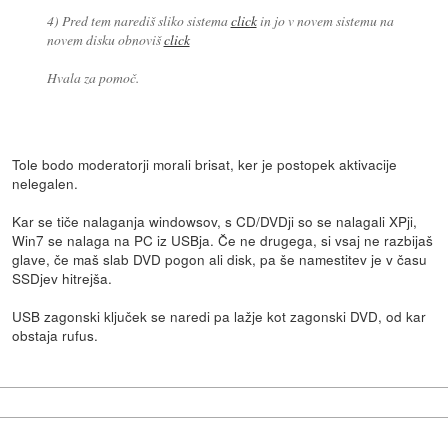
4) Pred tem narediš sliko sistema
click
in jo v novem sistemu na
novem disku obnoviš
click
Hvala za pomoč.
Tole bodo moderatorji morali brisat, ker je postopek aktivacije
nelegalen.
Kar se tiče nalaganja windowsov, s CD/DVDji so se nalagali XPji,
Win7 se nalaga na PC iz USBja. Če ne drugega, si vsaj ne razbijaš
glave, če maš slab DVD pogon ali disk, pa še namestitev je v času
SSDjev hitrejša.
USB zagonski ključek se naredi pa lažje kot zagonski DVD, od kar
obstaja rufus.