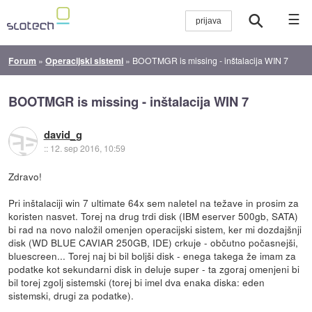
☰
Forum
»
Operacijski sistemi
»
BOOTMGR is missing - inštalacija WIN 7
BOOTMGR is missing - inštalacija WIN 7
david_g
::
12. sep 2016, 10:59
Zdravo!
Pri inštalaciji win 7 ultimate 64x sem naletel na težave in prosim za
koristen nasvet. Torej na drug trdi disk (IBM eserver 500gb, SATA)
bi rad na novo naložil omenjen operacijski sistem, ker mi dozdajšnji
disk (WD BLUE CAVIAR 250GB, IDE) crkuje - občutno počasnejši,
bluescreen... Torej naj bi bil boljši disk - enega takega že imam za
podatke kot sekundarni disk in deluje super - ta zgoraj omenjeni bi
bil torej zgolj sistemski (torej bi imel dva enaka diska: eden
sistemski, drugi za podatke).