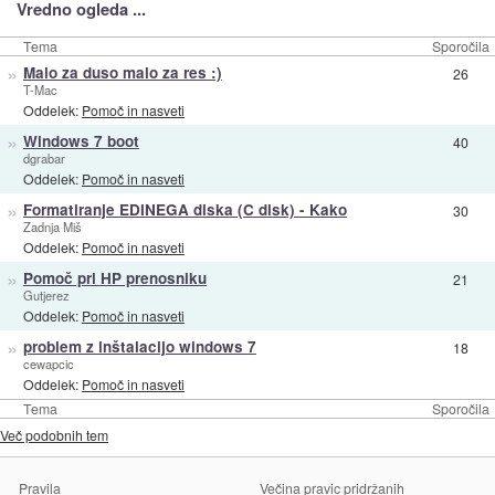
Vredno ogleda ...
Tema
Sporočila
»
Malo za duso malo za res :)
26
T-Mac
Oddelek:
Pomoč in nasveti
»
Windows 7 boot
40
dgrabar
Oddelek:
Pomoč in nasveti
»
Formatiranje EDINEGA diska (C disk) - Kako
30
Zadnja Miš
Oddelek:
Pomoč in nasveti
»
Pomoč pri HP prenosniku
21
Gutjerez
Oddelek:
Pomoč in nasveti
»
problem z inštalacijo windows 7
18
cewapcic
Oddelek:
Pomoč in nasveti
Tema
Sporočila
Več podobnih tem
Pravila
Večina pravic pridržanih