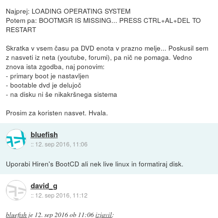
Najprej: LOADING OPERATING SYSTEM
Potem pa: BOOTMGR IS MISSING... PRESS CTRL+AL+DEL TO
RESTART
Skratka v vsem času pa DVD enota v prazno melje... Poskusil sem
z nasveti iz neta (youtube, forumi), pa nič ne pomaga. Vedno
znova ista zgodba, naj ponovim:
- primary boot je nastavljen
- bootable dvd je delujoč
- na disku ni še nikakršnega sistema
Prosim za koristen nasvet. Hvala.
bluefish
::
12. sep 2016, 11:06
Uporabi Hiren's BootCD ali nek live linux in formatiraj disk.
david_g
::
12. sep 2016, 11:12
bluefish
je
12. sep 2016 ob 11:06
izjavil
: