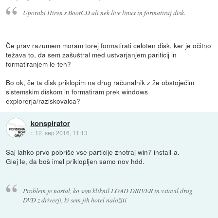
Uporabi Hiren's BootCD ali nek live linux in formatiraj disk.
Če prav razumem moram torej formatirati celoten disk, ker je očitno
težava to, da sem zašuštral med ustvarjanjem pariticij in
formatiranjem le-teh?
Bo ok, če ta disk priklopim na drug računalnik z že obstoječim
sistemskim diskom in formatiram prek windows
explorerja/raziskovalca?
konspirator
::
12. sep 2016, 11:13
Saj lahko prvo pobriše vse particije znotraj win7 install-a.
Glej le, da boš imel priklopljen samo nov hdd.
Problem je nastal, ko sem kliknil LOAD DRIVER in vstavil drug
DVD z driverji, ki sem jih hotel naložiti