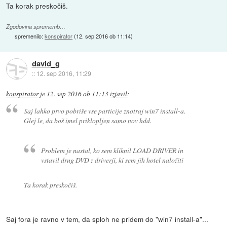
Ta korak preskočiš.
Zgodovina sprememb…
spremenilo:
konspirator
(
12. sep 2016 ob 11:14
)
david_g
::
12. sep 2016, 11:29
konspirator
je
12. sep 2016 ob 11:13
izjavil
:
Saj lahko prvo pobriše vse particije znotraj win7 install-a.
Glej le, da boš imel priklopljen samo nov hdd.
Problem je nastal, ko sem kliknil LOAD DRIVER in
vstavil drug DVD z driverji, ki sem jih hotel naložiti
Ta korak preskočiš.
Saj fora je ravno v tem, da sploh ne pridem do "win7 install-a"...