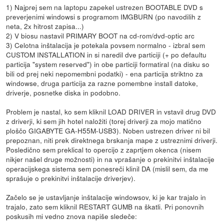
1) Najprej sem na laptopu zapekel ustrezen BOOTABLE DVD s
preverjenimi windowsi s programom IMGBURN (po navodilih z
neta, 2x hitrost zapisa...)
2) V biosu nastavil PRIMARY BOOT na cd-rom/dvd-optic arc
3) Celotna inštalacija je potekala povsem normalno - izbral sem
CUSTOM INSTALLATION in si naredil dve particiji (+ po defaultu
particija "system reserved") in obe particiji formatiral (na disku so
bili od prej neki nepomembni podatki) - ena particija striktno za
windowse, druga particija za razne pomembne install datoke,
driverje, posnetke diska in podobno.
Problem je nastal, ko sem kliknil LOAD DRIVER in vstavil drug DVD
z driverji, ki sem jih hotel naložiti (torej driverji za mojo matično
ploščo GIGABYTE GA-H55M-USB3). Noben ustrezen driver ni bil
prepoznan, niti prek direktnega brskanja mape z ustreznimi driverji.
Posledično sem preklical to opercijo z zaprtjem okenca (nisem
nikjer našel druge možnosti) in na vprašanje o prekinitvi inštalacije
operacijskega sistema sem ponesreči klinil DA (mislil sem, da me
sprašuje o prekinitvi inštalacije driverjev).
Začelo se je ustavljanje inštalacije windowsov, ki je kar trajalo in
trajalo, zato sem kliknil RESTART GUMB na škatli. Pri ponovnih
poskusih mi vedno znova napiše sledeče: