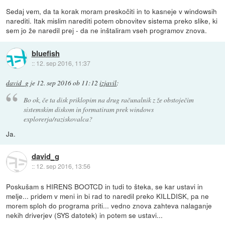
Sedaj vem, da ta korak moram preskočiti in to kasneje v windowsih
narediti. Itak mislim narediti potem obnovitev sistema preko slike, ki
sem jo že naredil prej - da ne inštaliram vseh programov znova.
bluefish
::
12. sep 2016, 11:37
david_g
je
12. sep 2016 ob 11:12
izjavil
:
Bo ok, če ta disk priklopim na drug računalnik z že obstoječim
sistemskim diskom in formatiram prek windows
explorerja/raziskovalca?
Ja.
david_g
::
12. sep 2016, 13:56
Poskušam s HIRENS BOOTCD in tudi to šteka, se kar ustavi in
melje... pridem v meni in bi rad to naredil preko KILLDISK, pa ne
morem sploh do programa priti... vedno znova zahteva nalaganje
nekih driverjev (SYS datotek) in potem se ustavi...