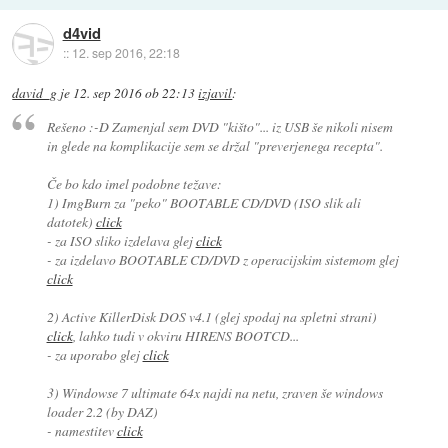
d4vid
::
12. sep 2016, 22:18
david_g
je
12. sep 2016 ob 22:13
izjavil
:
Rešeno :-D Zamenjal sem DVD "kišto"... iz USB še nikoli nisem
in glede na komplikacije sem se držal "preverjenega recepta".
Če bo kdo imel podobne težave:
1) ImgBurn za "peko" BOOTABLE CD/DVD (ISO slik ali
datotek)
click
- za ISO sliko izdelava glej
click
- za izdelavo BOOTABLE CD/DVD z operacijskim sistemom glej
click
2) Active KillerDisk DOS v4.1 (glej spodaj na spletni strani)
click
, lahko tudi v okviru HIRENS BOOTCD...
- za uporabo glej
click
3) Windowse 7 ultimate 64x najdi na netu, zraven še windows
loader 2.2 (by DAZ)
- namestitev
click