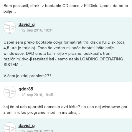
Bom poskusil, direkt z bootable CD samo z KillDisk. Upam, da bo to
bolje...
david_g
::
12. sep 2016, 19:31
Uspel sem preko bootable cd-ja formatirati trdi disk s KillDisk (cca
4,5 ure je trajalo). Toda še vedno mi noče bootati inštalacije
windowsov. DVD enota kar melje v prazno, poskusil s tremi
različnimi dvd-ji rezultati isti - samo napis LOADING OPERATING
SISTEM...
V čem je zdaj problem???
gddr85
::
12. sep 2016, 19:45
kaj če bi usb uporabil namesto dvd kište? na usb dej windowse gor
z enim rufus programom ipd. in instaliraj..
david_g
::
12. sep 2016, 22:13