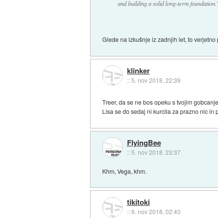
and building a solid long-term foundation.
Glede na izkušnje iz zadnjih let, to verje
klinker
::
5. nov 2018, 22:39
Treer, da se ne bos opeku s tvojim gobcan
Lisa se do sedaj ni kurcila za prazno nic in
FlyingBee
::
5. nov 2018, 23:37
Khm, Vega, khm.
tikitoki
::
6. nov 2018, 02:40