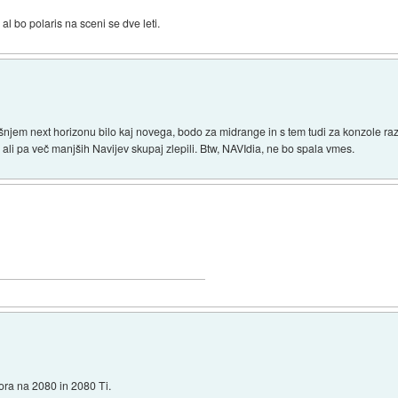
al bo polaris na sceni se dve leti.
jem next horizonu bilo kaj novega, bodo za midrange in s tem tudi za konzole razv
p ali pa več manjših Navijev skupaj zlepili. Btw, NAVIdia, ne bo spala vmes.
ra na 2080 in 2080 Ti.