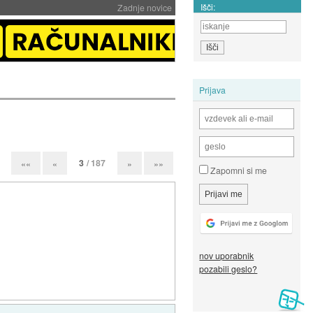
Išči:
Zadnje novice
Prijava
3
/ 187
««
«
»
»»
Zapomni si me
nov uporabnik
pozabili geslo?