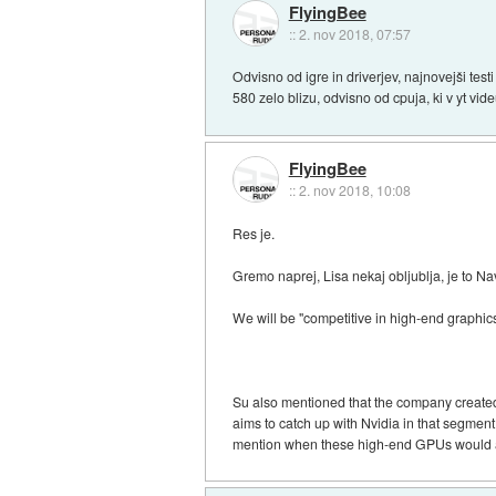
FlyingBee
::
2. nov 2018, 07:57
Odvisno od igre in driverjev, najnovejši testi
580 zelo blizu, odvisno od cpuja, ki v yt vid
FlyingBee
::
2. nov 2018, 10:08
Res je.
Gremo naprej, Lisa nekaj obljublja, je to Na
We will be "competitive in high-end graphic
Su also mentioned that the company created 
aims to catch up with Nvidia in that segme
mention when these high-end GPUs would actu