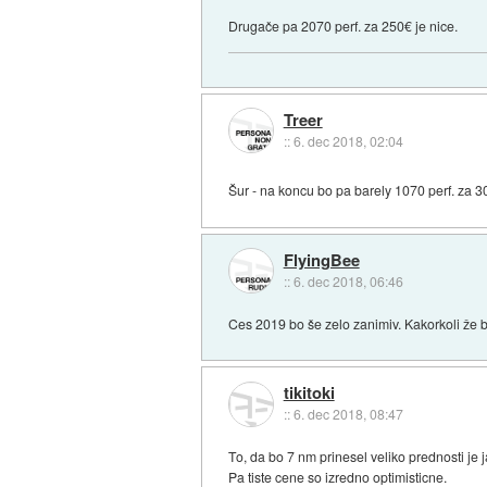
Drugače pa 2070 perf. za 250€ je nice.
Treer
::
6. dec 2018, 02:04
Šur - na koncu bo pa barely 1070 perf. za 3
FlyingBee
::
6. dec 2018, 06:46
Ces 2019 bo še zelo zanimiv. Kakorkoli že
tikitoki
::
6. dec 2018, 08:47
To, da bo 7 nm prinesel veliko prednosti je
Pa tiste cene so izredno optimisticne.