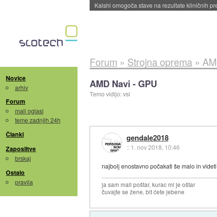
Sandisk že prodal več kot polovico SSD-jev za 
Forum
»
Strojna oprema
»
AM
Novice
AMD Navi - GPU
arhiv
Temo vidijo: vsi
Forum
mali oglasi
teme zadnjih 24h
Članki
gendale2018
::
1. nov 2018, 10:46
Zaposlitve
brskaj
najbolj enostavno počakati še malo in videt
Ostalo
pravila
ja sam mali poštar, kurac mi je oštar
čuvajte se žene, bit ćete jebene