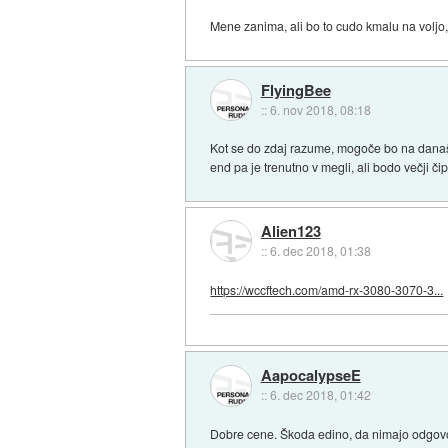
Mene zanima, ali bo to cudo kmalu na voljo, 
FlyingBee
::
6. nov 2018, 08:18
Kot se do zdaj razume, mogoče bo na današn
end pa je trenutno v megli, ali bodo večji či
Alien123
::
6. dec 2018, 01:38
https://wccftech.com/amd-rx-3080-3070-3...
AapocalypseE
::
6. dec 2018, 01:42
Dobre cene. Škoda edino, da nimajo odgovo