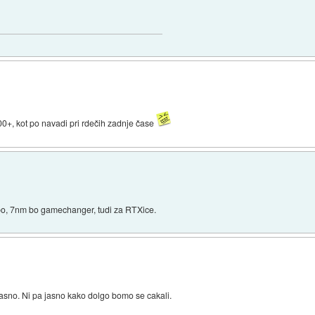
00+, kot po navadi pri rdečih zadnje čase
 bo, 7nm bo gamechanger, tudi za RTXice.
 jasno. Ni pa jasno kako dolgo bomo se cakali.