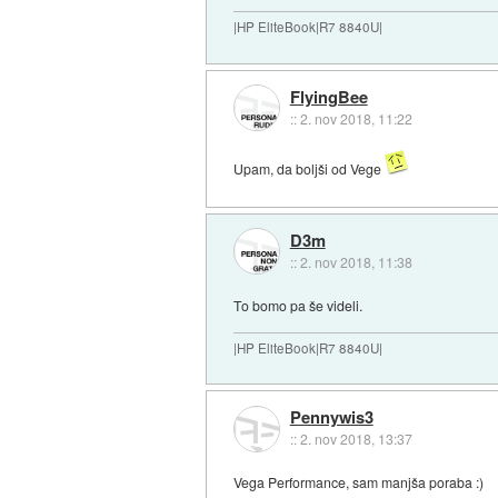
|HP EliteBook|R7 8840U|
FlyingBee
::
2. nov 2018, 11:22
Upam, da boljši od Vege
D3m
::
2. nov 2018, 11:38
To bomo pa še videli.
|HP EliteBook|R7 8840U|
Pennywis3
::
2. nov 2018, 13:37
Vega Performance, sam manjša poraba :)