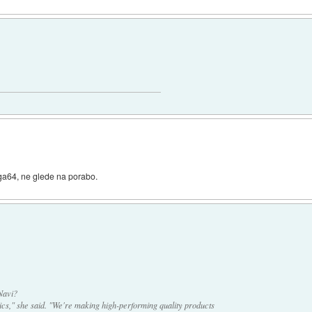
ga64, ne glede na porabo.
Navi?
ics," she said. "We're making high-performing quality products