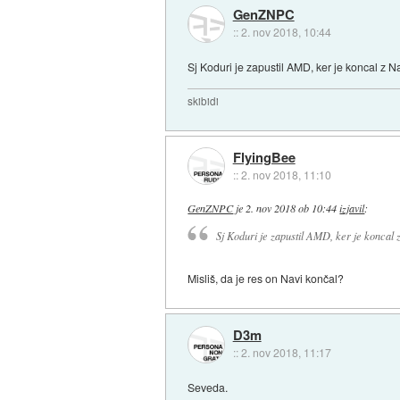
GenZNPC
::
2. nov 2018, 10:44
Sj Koduri je zapustil AMD, ker je koncal z 
skibidi
FlyingBee
::
2. nov 2018, 11:10
GenZNPC
je
2. nov 2018 ob 10:44
izjavil
:
Sj Koduri je zapustil AMD, ker je koncal 
Misliš, da je res on Navi končal?
D3m
::
2. nov 2018, 11:17
Seveda.