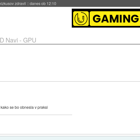
naslednji dve leti
::
danes ob 11:37
D Navi - GPU
i kako se bo obnesla v praksi