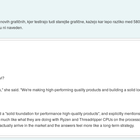
 novih grafičnih, kjer testirajo tudi starejše grafične, kažejo kar lepo razliko med 58
eu ni naveden.
vi?
s," she said. "We're making high-performing quality products and building a solid l
a "solid foundation for performance high-quality products", and explicitly mention
nt much like what they are doing with Ryzen and Threadripper CPUs on the processo
ally arrive in the market and the answers feel more like a long-term strategy.