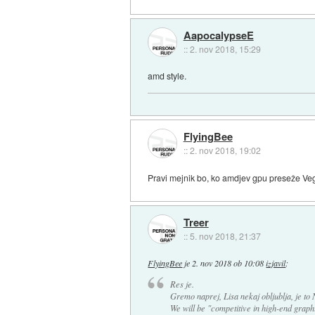
AapocalypseE
::
2. nov 2018, 15:29
amd style.
FlyingBee
::
2. nov 2018, 19:02
Pravi mejnik bo, ko amdjev gpu preseže Ve
Treer
::
5. nov 2018, 21:37
FlyingBee
je
2. nov 2018 ob 10:08
izjavil
:
Res je.
Gremo naprej, Lisa nekaj obljublja, je to 
We will be "competitive in high-end graph