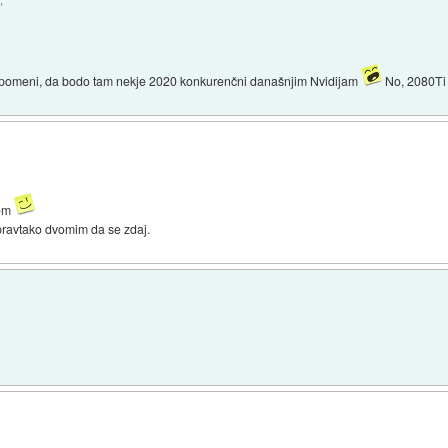
"
tno pomeni, da bodo tam nekje 2020 konkurenčni današnjim Nvidijam
No, 2080Ti 
jem
 pravtako dvomim da se zdaj.