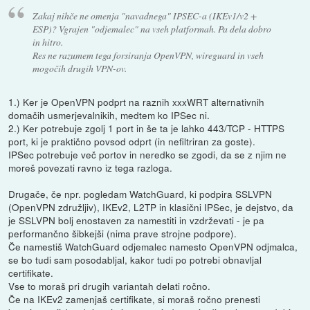
Zakaj nihče ne omenja "navadnega" IPSEC-a (IKEv1/v2 +
ESP)? Vgrajen "odjemalec" na vseh platformah. Pa dela dobro
in hitro.
Res ne razumem tega forsiranja OpenVPN, wireguard in vseh
mogočih drugih VPN-ov.
1.) Ker je OpenVPN podprt na raznih xxxWRT alternativnih
domačih usmerjevalnikih, medtem ko IPSec ni.
2.) Ker potrebuje zgolj 1 port in še ta je lahko 443/TCP - HTTPS
port, ki je praktično povsod odprt (in nefiltriran za goste).
IPSec potrebuje več portov in neredko se zgodi, da se z njim ne
moreš povezati ravno iz tega razloga.
Drugače, če npr. pogledam WatchGuard, ki podpira SSLVPN
(OpenVPN združljiv), IKEv2, L2TP in klasični IPSec, je dejstvo, da
je SSLVPN bolj enostaven za namestiti in vzdrževati - je pa
performančno šibkejši (nima prave strojne podpore).
Če namestiš WatchGuard odjemalec namesto OpenVPN odjmalca,
se bo tudi sam posodabljal, kakor tudi po potrebi obnavljal
certifikate.
Vse to moraš pri drugih variantah delati ročno.
Če na IKEv2 zamenjaš certifikate, si moraš ročno prenesti