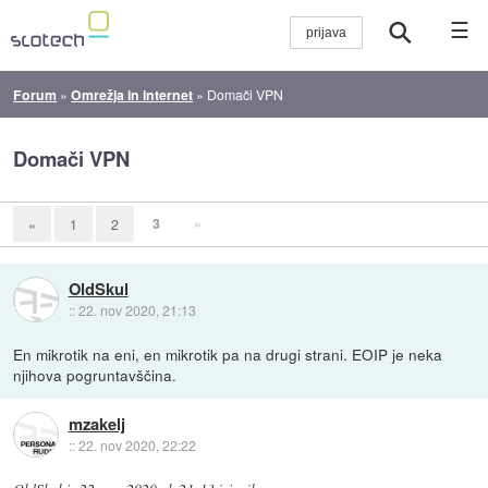
☰
Forum
»
Omrežja in internet
»
Domači VPN
Domači VPN
3
»
«
1
2
OldSkul
::
22. nov 2020, 21:13
En mikrotik na eni, en mikrotik pa na drugi strani. EOIP je neka
njihova pogruntavščina.
mzakelj
::
22. nov 2020, 22:22