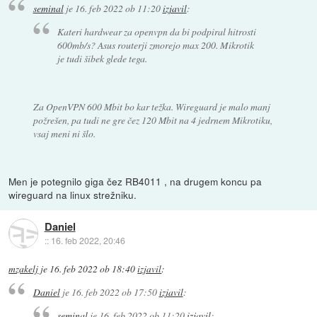
seminal
je
16. feb 2022 ob 11:20
izjavil
:
Kateri hardwear za openvpn da bi podpiral hitrosti
600mb/s? Asus routerji zmorejo max 200. Mikrotik
je tudi šibek glede tega.
Za OpenVPN 600 Mbit bo kar težka. Wireguard je malo manj
požrešen, pa tudi ne gre čez 120 Mbit na 4 jedrnem Mikrotiku,
vsaj meni ni šlo.
Men je potegnilo giga čez RB4011 , na drugem koncu pa
wireguard na linux strežniku.
Daniel
::
16. feb 2022, 20:46
mzakelj
je
16. feb 2022 ob 18:40
izjavil
:
Daniel
je
16. feb 2022 ob 17:50
izjavil
:
seminal
je
16. feb 2022 ob 11:20
izjavil
: