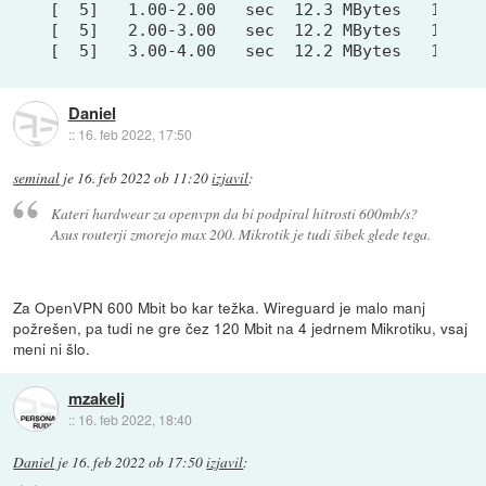
[  5]   1.00-2.00   sec  12.3 MBytes   103 Mb
[  5]   2.00-3.00   sec  12.2 MBytes   102 Mb
Daniel
::
16. feb 2022, 17:50
seminal
je
16. feb 2022 ob 11:20
izjavil
:
Kateri hardwear za openvpn da bi podpiral hitrosti 600mb/s?
Asus routerji zmorejo max 200. Mikrotik je tudi šibek glede tega.
Za OpenVPN 600 Mbit bo kar težka. Wireguard je malo manj
požrešen, pa tudi ne gre čez 120 Mbit na 4 jedrnem Mikrotiku, vsaj
meni ni šlo.
mzakelj
::
16. feb 2022, 18:40
Daniel
je
16. feb 2022 ob 17:50
izjavil
: