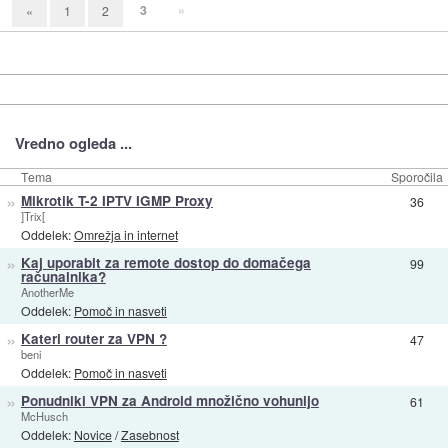
3
»
«
1
2
Vredno ogleda ...
Tema
Sporočila
»
Mikrotik T-2 IPTV IGMP Proxy
36
]Trix[
Oddelek:
Omrežja in internet
»
Kaj uporabit za remote dostop do domačega
99
računalnika?
AnotherMe
Oddelek:
Pomoč in nasveti
»
Kateri router za VPN ?
47
beni
Oddelek:
Pomoč in nasveti
»
Ponudniki VPN za Android množično vohunijo
61
McHusch
Oddelek:
Novice
/
Zasebnost