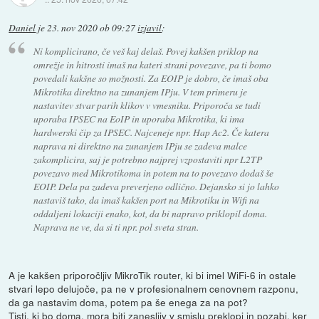
Daniel
je
23. nov 2020 ob 09:27
izjavil
:
Ni komplicirano, če veš kaj delaš. Povej kakšen priklop na
omrežje in hitrosti imaš na kateri strani povezave, pa ti bomo
povedali kakšne so možnosti. Za EOIP je dobro, če imaš oba
Mikrotika direktno na zunanjem IPju. V tem primeru je
nastavitev stvar parih klikov v vmesniku. Priporoča se tudi
uporaba IPSEC na EoIP in uporaba Mikrotika, ki ima
hardwerski čip za IPSEC. Najceneje npr. Hap Ac2. Če katera
naprava ni direktno na zunanjem IPju se zadeva malce
zakomplicira, saj je potrebno najprej vzpostaviti npr L2TP
povezavo med Mikrotikoma in potem na to povezavo dodaš še
EOIP. Dela pa zadeva preverjeno odlično. Dejansko si jo lahko
nastaviš tako, da imaš kakšen port na Mikrotiku in Wifi na
oddaljeni lokaciji enako, kot, da bi napravo priklopil doma.
Naprava ne ve, da si ti npr. pol sveta stran.
A je kakšen priporočljiv MikroTik router, ki bi imel WiFi-6 in ostale
stvari lepo delujoče, pa ne v profesionalnem cenovnem razponu,
da ga nastavim doma, potem pa še enega za na pot?
Tisti, ki bo doma, mora biti zanesljiv v smislu preklopi in pozabi, ker