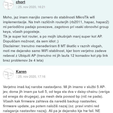
chort
::
25. nov 2020, 16:21
Moho, jaz imam manjšo zamero do stabilnosti MikroTik wifi
implementacije. Na treh različnih routerjih (rb2011, hapac, hapac2)
mi periodično padajo povezave, zagotovo pri vsaki obnovitvi group
keya, včasih pogosteje.
Tik je super kot router, a po mojih izkušnjah manj super kot AP.
Dopuščam možnost, da sem idiot ;)
Disclaimer: trenutno meneđeriram 8 MT škatlic v raznih vlogah,
moti me dejansko samo WiFi stabilnost, kjer bom verjetno zadeve
reševal z Ubiquiti AP (trenutno mi jih laufa 12 komadov kot ptp link
brez problemov že 4 leta)
Karen
::
25. nov 2020, 17:16
Verjetno imaš kaj narobe nastavljeno. Mi jih imamo v službi 5 AP-
jev, doma jih imam pa tudi 5, od tega sta dva v daisy-chainu (veriga
od enega do drugega), pa mesh dela povsod bp (nič ne pada).
Včasih kak firmware zahteva da narediš backup nastavitev,
firmware update, pa potem naložiš nazaj (oz. pravi vrstni red
nalaganja nastavitev nazaj). Ali pa je dejansko kje hw fail. NE