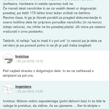
(software, hardware in ostala oprema) tudi ne.
Če moraš iskat naročnike in se za vsakih deset ur dogovarjat
posebej, pa tistih 170 lahko brez težav znižaš na četrtino.
Recimo časa, ki ga je človek porabil za pregled dokumentacije in
oceno količine dela ter pripravo ponudbe naročniku (in na koncu
izdajo računa), mu nihče ne bo posebej plačal. Jih mora pa vseeno
vračunati v urno postavko.
Takšnih, ki rečejo "saj to imaš ti v pol ure" (v resnici pa je dela za
cel dan) je pa povsod polno in se jih je pač treba izogibati.
Invictus
::
20. jun 2016, 14:12
Pač najdeš stranko z dolgotrajno delo. In se ne zafrkavaš s
skriptami za pol ure.
ingeniero
::
20. jun 2016, 14:20
Invictus: Iščemo redno zaposlenega (polni delovni čas) in so bile te
naloge le preizkus, da vidimo, če se ujamemo ... Ker bi skripte v