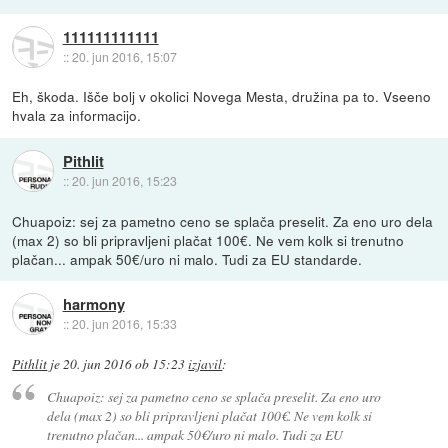
111111111111
::
20. jun 2016, 15:07
Eh, škoda. Išče bolj v okolici Novega Mesta, družina pa to. Vseeno
hvala za informacijo.
Pithlit
::
20. jun 2016, 15:23
Chuapoiz: sej za pametno ceno se splača preselit. Za eno uro dela
(max 2) so bli pripravljeni plačat 100€. Ne vem kolk si trenutno
plačan... ampak 50€/uro ni malo. Tudi za EU standarde.
harmony
::
20. jun 2016, 15:33
Pithlit
je
20. jun 2016 ob 15:23
izjavil
:
Chuapoiz: sej za pametno ceno se splača preselit. Za eno uro
dela (max 2) so bli pripravljeni plačat 100€. Ne vem kolk si
trenutno plačan... ampak 50€/uro ni malo. Tudi za EU