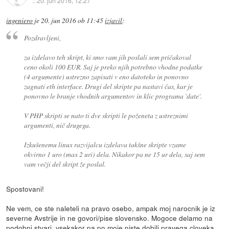
::
20. jun 2016, 12:27
ingeniero
je
20. jun 2016 ob 11:45
izjavil
:
Pozdravljeni,
za izdelavo teh skript, ki smo vam jih poslali sem pričakoval
ceno okoli 100 EUR. Saj je preko njih potrebno vhodne podatke
(4 argumente) ustrezno zapisati v eno datoteko in ponovno
zagnati eth interface. Drugi del skripte pa nastavi čas, kar je
ponovno le branje vhodnih argumentov in klic programa 'date'.
V PHP skripti se nato ti dve skripti le poženeta z ustreznimi
argumenti, nič drugega.
Izkušenemu linux razvijalcu izdelava takšne skripte vzame
okvirno 1 uro (max 2 uri) dela. Nikakor pa ne 15 ur dela, saj sem
vam večji del skript že poslal.
Spostovani!
Ne vem, ce ste naleteli na pravo osebo, ampak moj narocnik je iz
severne Avstrije in ne govori/pise slovensko. Mogoce delamo na
podobni stvari, vsekakor pa po moje niste dobili pravega cloveka,