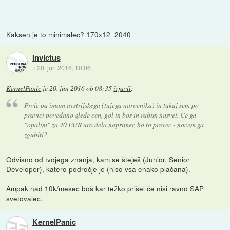
Kaksen je to minimalec? 170x12=2040
Invictus
::
20. jun 2016, 10:06
KernelPanic
je
20. jun 2016 ob 08:35
izjavil
:
Prvic pa imam avstrijskega (tujega narocnika) in tukaj sem po
pravici povedano glede cen, gol in bos in rabim nasvet. Ce ga
"opalim" za 40 EUR uro dela naprimer, bo to prevec - nocem ga
zgubiti?
Odvisno od tvojega znanja, kam se šteješ (Junior, Senior
Developer), katero področje je (niso vsa enako plačana).
Ampak nad 10k/mesec boš kar težko prišel če nisi ravno SAP
svetovalec.
KernelPanic