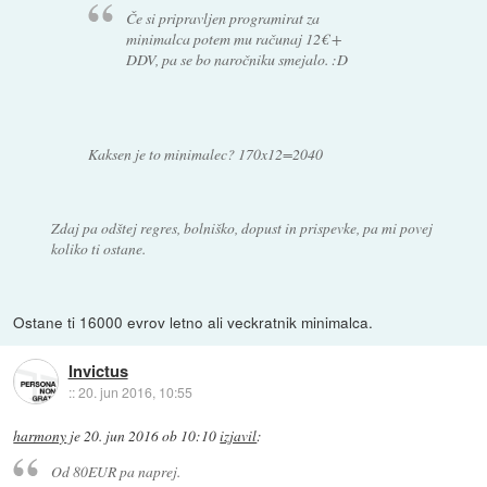
Če si pripravljen programirat za
minimalca potem mu računaj 12€ +
DDV, pa se bo naročniku smejalo. :D
Kaksen je to minimalec? 170x12=2040
Zdaj pa odštej regres, bolniško, dopust in prispevke, pa mi povej
koliko ti ostane.
Ostane ti 16000 evrov letno ali veckratnik minimalca.
Invictus
::
20. jun 2016, 10:55
harmony
je
20. jun 2016 ob 10:10
izjavil
:
Od 80EUR pa naprej.