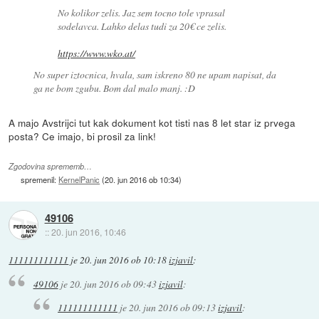
No kolikor zelis. Jaz sem tocno tole vprasal
sodelavca. Lahko delas tudi za 20€ ce zelis.
https://www.wko.at/
No super iztocnica, hvala, sam iskreno 80 ne upam napisat, da
ga ne bom zgubu. Bom dal malo manj. :D
A majo Avstrijci tut kak dokument kot tisti nas 8 let star iz prvega
posta? Ce imajo, bi prosil za link!
Zgodovina sprememb…
spremenil:
KernelPanic
(
20. jun 2016 ob 10:34
)
49106
::
20. jun 2016, 10:46
111111111111
je
20. jun 2016 ob 10:18
izjavil
:
49106
je
20. jun 2016 ob 09:43
izjavil
:
111111111111
je
20. jun 2016 ob 09:13
izjavil
: