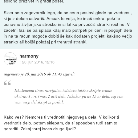
solidno preživet in gradit posel.
Sicer sem zagovornik tega, da se cena postavi glede na vrednost,
ki jo z delom ustvariš. Ampak to velja, ko imaš enkrat pokrite
osnovne življenjske stroške in si lahko privoščiš stranki rečt ne. V
začetni fazi se pa splača kdaj malo potrpeti pri ceni in pogojih dela
in na ta račun mogoče dobiti še kak dodaten projekt, kakšno večjo
stranko ali boljši položaj pri trenutni stranki.
harmony
::
20. jun 2016, 12:16
ingeniero
je
20. jun 2016 ob 11:45
izjavil
:
Izkušenemu linux razvijalcu izdelava takšne skripte vzame
okvirno 1 uro (max 2 uri) dela. Nikakor pa ne 15 ur dela, saj sem
vam večji del skript že poslal.
Kako ves? Nemores ti vrednotiti njegovega dela. V kolikor ti
vrednotis delo, potem sklepam, da si sposoben tudi sam to
narediti. Zakaj torej isces druge ljudi?