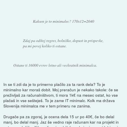
Kaksen je to minimalec? 170x12=2040
Zdaj pa odštej regres, bolniško, dopust in prispevke,
pa mi povej koliko ti ostane.
Ostane ti 16000 evrov letno ali veckratnik minimalca.
In se ti zdi da je to primerno plačilo za ta rank dela? To je
minimalno kar moraš dobit. Moj preračun je nekako takole: če se
preživljaš za računalništvom, ti mora 1k€ na mesec ostat, ko vse
plačaš in vse sešteješ. To je zame IT minimalc. Kolk ma država
Slovenija minimalca me v tem primeru ne zanima.
Drugače pa za zgoraj, je ocena dela 15 ur po 40€, če bo delal
manj, bo delal manj. Jaz še vedno raje računam kar na projekt in