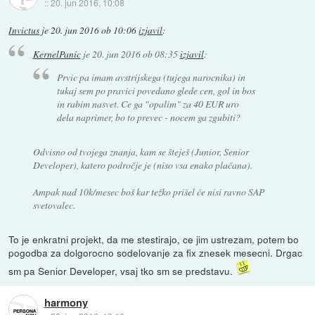
::
20. jun 2016, 10:08
Invictus
je
20. jun 2016 ob 10:06
izjavil
:
KernelPanic
je
20. jun 2016 ob 08:35
izjavil
:
Prvic pa imam avstrijskega (tujega narocnika) in
tukaj sem po pravici povedano glede cen, gol in bos
in rabim nasvet. Ce ga "opalim" za 40 EUR uro
dela naprimer, bo to prevec - nocem ga zgubiti?
Odvisno od tvojega znanja, kam se šteješ (Junior, Senior
Developer), katero področje je (niso vsa enako plačana).
Ampak nad 10k/mesec boš kar težko prišel če nisi ravno SAP
svetovalec.
To je enkratni projekt, da me stestirajo, ce jim ustrezam, potem bo
pogodba za dolgorocno sodelovanje za fix znesek mesecni. Drgac
sm pa Senior Developer, vsaj tko sm se predstavu.
harmony