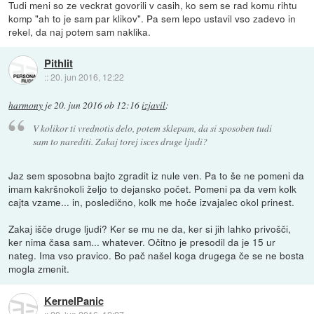
Tudi meni so ze veckrat govorili v casih, ko sem se rad komu rihtu
komp "ah to je sam par klikov". Pa sem lepo ustavil vso zadevo in
rekel, da naj potem sam naklika.
Pithlit
::
20. jun 2016, 12:22
harmony
je
20. jun 2016 ob 12:16
izjavil
:
V kolikor ti vrednotis delo, potem sklepam, da si sposoben tudi
sam to narediti. Zakaj torej isces druge ljudi?
Jaz sem sposobna bajto zgradit iz nule ven. Pa to še ne pomeni da
imam kakršnokoli željo to dejansko počet. Pomeni pa da vem kolk
cajta vzame... in, posledično, kolk me hoče izvajalec okol prinest.
Zakaj išče druge ljudi? Ker se mu ne da, ker si jih lahko privošči,
ker nima časa sam... whatever. Očitno je presodil da je 15 ur
nateg. Ima vso pravico. Bo pač našel koga drugega če se ne bosta
mogla zmenit.
KernelPanic