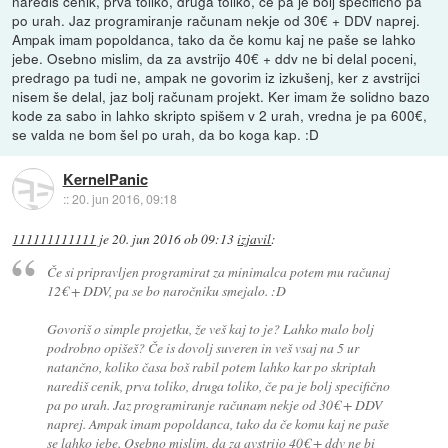
narediš cenik, prva toliko, druga toliko, če pa je bolj specifično pa
po urah. Jaz programiranje računam nekje od 30€ + DDV naprej.
Ampak imam popoldanca, tako da če komu kaj ne paše se lahko
jebe. Osebno mislim, da za avstrijo 40€ + ddv ne bi delal poceni,
predrago pa tudi ne, ampak ne govorim iz izkušenj, ker z avstrijci
nisem še delal, jaz bolj računam projekt. Ker imam že solidno bazo
kode za sabo in lahko skripto spišem v 2 urah, vredna je pa 600€,
se valda ne bom šel po urah, da bo koga kap. :D
KernelPanic
::
20. jun 2016, 09:18
111111111111
je
20. jun 2016 ob 09:13
izjavil
:
Če si pripravljen programirat za minimalca potem mu računaj
12€ + DDV, pa se bo naročniku smejalo. :D
Govoriš o simple projetku, že veš kaj to je? Lahko malo bolj
podrobno opišeš? Če is dovolj suveren in veš vsaj na 5 ur
natančno, koliko časa boš rabil potem lahko kar po skriptah
narediš cenik, prva toliko, druga toliko, če pa je bolj specifično
pa po urah. Jaz programiranje računam nekje od 30€ + DDV
naprej. Ampak imam popoldanca, tako da če komu kaj ne paše
se lahko jebe. Osebno mislim, da za avstrijo 40€ + ddv ne bi