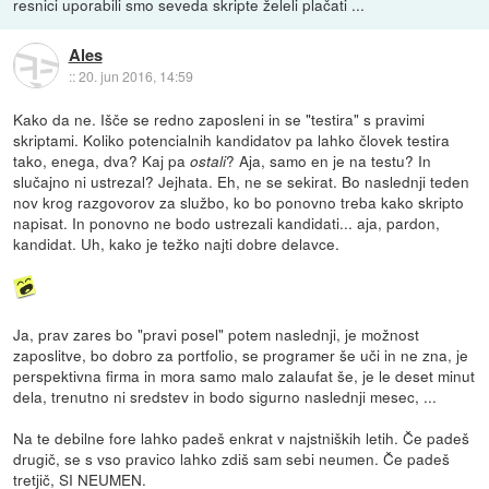
resnici uporabili smo seveda skripte želeli plačati ...
Ales
::
20. jun 2016, 14:59
Kako da ne. Išče se redno zaposleni in se "testira" s pravimi
skriptami. Koliko potencialnih kandidatov pa lahko človek testira
tako, enega, dva? Kaj pa
? Aja, samo en je na testu? In
ostali
slučajno ni ustrezal? Jejhata. Eh, ne se sekirat. Bo naslednji teden
nov krog razgovorov za službo, ko bo ponovno treba kako skripto
napisat. In ponovno ne bodo ustrezali kandidati... aja, pardon,
kandidat. Uh, kako je težko najti dobre delavce.
Ja, prav zares bo "pravi posel" potem naslednji, je možnost
zaposlitve, bo dobro za portfolio, se programer še uči in ne zna, je
perspektivna firma in mora samo malo zalaufat še, je le deset minut
dela, trenutno ni sredstev in bodo sigurno naslednji mesec, ...
Na te debilne fore lahko padeš enkrat v najstniških letih. Če padeš
drugič, se s vso pravico lahko zdiš sam sebi neumen. Če padeš
tretjič, SI NEUMEN.