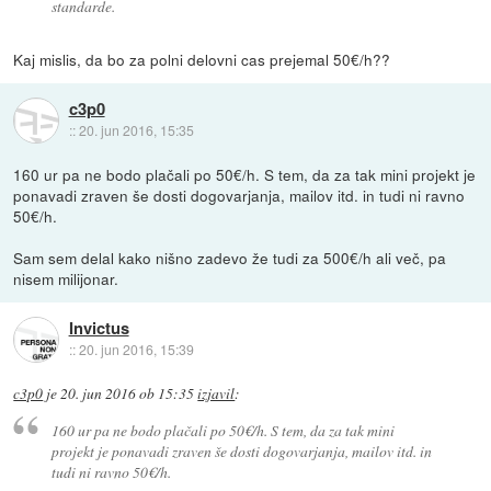
standarde.
Kaj mislis, da bo za polni delovni cas prejemal 50€/h??
c3p0
::
20. jun 2016, 15:35
160 ur pa ne bodo plačali po 50€/h. S tem, da za tak mini projekt je
ponavadi zraven še dosti dogovarjanja, mailov itd. in tudi ni ravno
50€/h.
Sam sem delal kako nišno zadevo že tudi za 500€/h ali več, pa
nisem milijonar.
Invictus
::
20. jun 2016, 15:39
c3p0
je
20. jun 2016 ob 15:35
izjavil
:
160 ur pa ne bodo plačali po 50€/h. S tem, da za tak mini
projekt je ponavadi zraven še dosti dogovarjanja, mailov itd. in
tudi ni ravno 50€/h.