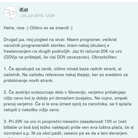
iKst
::
20. jun 2016, 12:09
Hehe, nice :) Očitno so se zmenili :)
Drugač pa, moj pogled na stvar. Nisem programer, večkrat
naročnik programerskih storitev, imam nekaj izkušenj s
freelancanjem na drugih področjih. Jaz bi računal 20€ na uro
(DDVja ne prišteješ, če nisi DDV zavezanec). Obrazložitev:
1. Če sprašuješ za cenik, očitno nimaš baze rednih strank, si
začetnik. Na začetku reference nekaj štejejo, ker so sredstvo za
pridobivanje novih strank.
2. Če avstrijci outsourcajo delo v Slovenijo, verjetno pričakujejo
nižjo ceno kot jo dobijo pri domačem izvajalcu. Ne nujno, ampak
precej verjetno. Če si le ena izmed opcij za naročnika, se ti splača
vstopiti z nekoliko nižjo ceno.
3. Pri 20€ na uro in povprečni mesečni zasedenosti 100 ur (več
billable ur boš bolj težko naklepal) pride ven ena luštna plača, če si
normirani s.p. Ni za okol padit, vseeno pa se da s tem denarjem