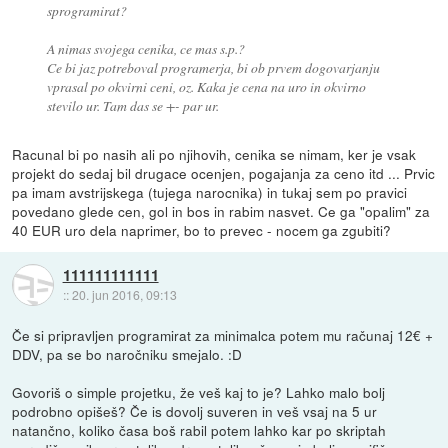
sprogramirat?
A nimas svojega cenika, ce mas s.p.?
Ce bi jaz potreboval programerja, bi ob prvem dogovarjanju
vprasal po okvirni ceni, oz. Kaka je cena na uro in okvirno
stevilo ur. Tam das se +- par ur.
Racunal bi po nasih ali po njihovih, cenika se nimam, ker je vsak
projekt do sedaj bil drugace ocenjen, pogajanja za ceno itd ... Prvic
pa imam avstrijskega (tujega narocnika) in tukaj sem po pravici
povedano glede cen, gol in bos in rabim nasvet. Ce ga "opalim" za
40 EUR uro dela naprimer, bo to prevec - nocem ga zgubiti?
111111111111
::
20. jun 2016, 09:13
Če si pripravljen programirat za minimalca potem mu računaj 12€ +
DDV, pa se bo naročniku smejalo. :D
Govoriš o simple projetku, že veš kaj to je? Lahko malo bolj
podrobno opišeš? Če is dovolj suveren in veš vsaj na 5 ur
natančno, koliko časa boš rabil potem lahko kar po skriptah