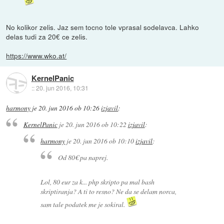
No kolikor zelis. Jaz sem tocno tole vprasal sodelavca. Lahko
delas tudi za 20€ ce zelis.
https://www.wko.at/
KernelPanic
::
20. jun 2016, 10:31
harmony
je
20. jun 2016 ob 10:26
izjavil
:
KernelPanic
je
20. jun 2016 ob 10:22
izjavil
:
harmony
je
20. jun 2016 ob 10:10
izjavil
:
Od 80€ pa naprej.
Lol, 80 eur za k... php skripto pa mal bash
skriptiranja? A ti to resno? Ne da se delam norca,
sam tale podatek me je sokiral.