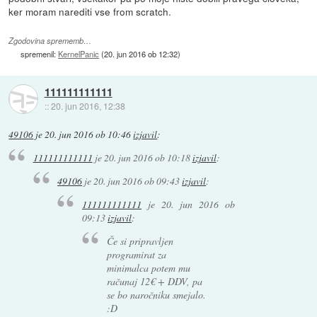
ker moram narediti vse from scratch.
Zgodovina sprememb…
spremenil:
KernelPanic
(
20. jun 2016 ob 12:32
)
111111111111
::
20. jun 2016, 12:38
49106
je
20. jun 2016 ob 10:46
izjavil
:
111111111111
je
20. jun 2016 ob 10:18
izjavil
:
49106
je
20. jun 2016 ob 09:43
izjavil
:
111111111111
je
20. jun 2016 ob
09:13
izjavil
:
Če si pripravljen
programirat za
minimalca potem mu
računaj 12€ + DDV, pa
se bo naročniku smejalo.
:D