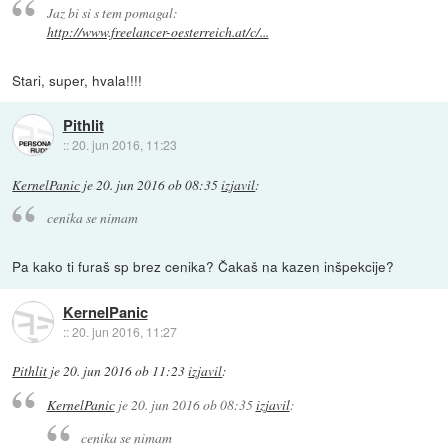
Jaz bi si s tem pomagal:
http://www.freelancer-oesterreich.at/c/...
Stari, super, hvala!!!!
Pithlit
::
20. jun 2016, 11:23
KernelPanic
je
20. jun 2016 ob 08:35
izjavil
:
cenika se nimam
Pa kako ti furaš sp brez cenika? Čakaš na kazen inšpekcije?
KernelPanic
::
20. jun 2016, 11:27
Pithlit
je
20. jun 2016 ob 11:23
izjavil
:
KernelPanic
je
20. jun 2016 ob 08:35
izjavil
:
cenika se nimam