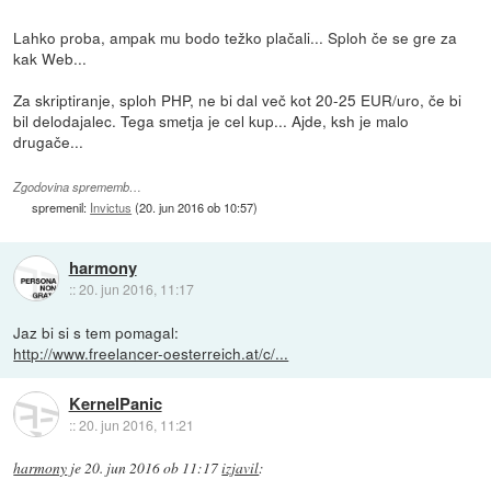
Lahko proba, ampak mu bodo težko plačali... Sploh če se gre za
kak Web...
Za skriptiranje, sploh PHP, ne bi dal več kot 20-25 EUR/uro, če bi
bil delodajalec. Tega smetja je cel kup... Ajde, ksh je malo
drugače...
Zgodovina sprememb…
spremenil:
Invictus
(
20. jun 2016 ob 10:57
)
harmony
::
20. jun 2016, 11:17
Jaz bi si s tem pomagal:
http://www.freelancer-oesterreich.at/c/...
KernelPanic
::
20. jun 2016, 11:21
harmony
je
20. jun 2016 ob 11:17
izjavil
: