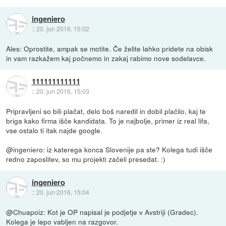
ingeniero
::
20. jun 2016, 15:02
Ales: Oprostite, ampak se motite. Če želite lahko pridete na obisk
in vam razkažem kaj počnemo in zakaj rabimo nove sodelavce.
111111111111
::
20. jun 2016, 15:03
Pripravljeni so bili plačat, delo boš naredil in dobil plačilo, kaj te
briga kako firma išče kandidata. To je najbolje, primer iz real lifa,
vse ostalo ti itak najde google.
@ingeniero: iz katerega konca Slovenije pa ste? Kolega tudi išče
redno zaposlitev, so mu projekti začeli presedat. :)
ingeniero
::
20. jun 2016, 15:04
@Chuapoiz: Kot je OP napisal je podjetje v Avstriji (Gradec).
Kolega je lepo vabljen na razgovor.