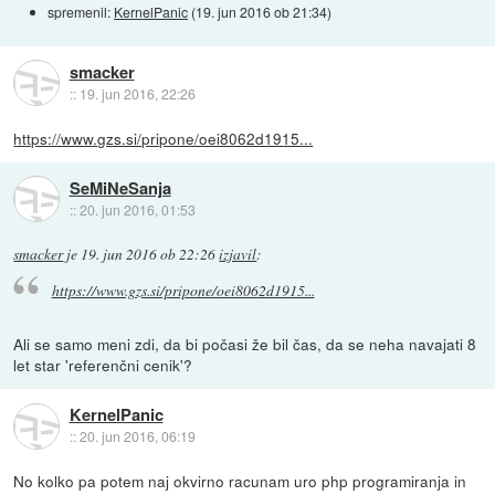
spremenil:
KernelPanic
(
19. jun 2016 ob 21:34
)
smacker
::
19. jun 2016, 22:26
https://www.gzs.si/pripone/oei8062d1915...
SeMiNeSanja
::
20. jun 2016, 01:53
smacker
je
19. jun 2016 ob 22:26
izjavil
:
https://www.gzs.si/pripone/oei8062d1915...
Ali se samo meni zdi, da bi počasi že bil čas, da se neha navajati 8
let star 'referenčni cenik'?
KernelPanic
::
20. jun 2016, 06:19
No kolko pa potem naj okvirno racunam uro php programiranja in