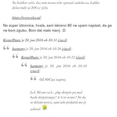
No kolikor zelis. Jaz sem tocno tole vprasal sodelavca. Lahko
delas tudi za 20€ ce zelis.
https://www.wko.at/
No super iztocnica, hvala, sam iskreno 80 ne upam napisat, da ga
ne bom zgubu. Bom dal malo manj. :D
KernelPanic
je
20. jun 2016 ob 10:31
izjavil
:
harmony
je
20. jun 2016 ob 10:26
izjavil
:
KernelPanic
je
20. jun 2016 ob 10:22
izjavil
:
harmony
je
20. jun 2016 ob 10:10
izjavil
:
Od 80€ pa naprej.
Lol, 80 eur za k... php skripto pa mal
bash skriptiranja? A ti to resno? Ne da
se delam norca, sam tale podatek me je
sokiral.