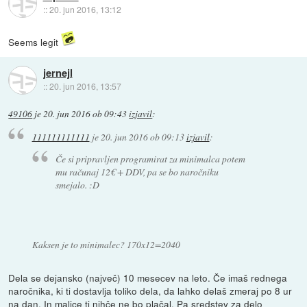
::
20. jun 2016, 13:12
Seems legit
jernejl
::
20. jun 2016, 13:57
49106
je
20. jun 2016 ob 09:43
izjavil
:
111111111111
je
20. jun 2016 ob 09:13
izjavil
:
Če si pripravljen programirat za minimalca potem
mu računaj 12€ + DDV, pa se bo naročniku
smejalo. :D
Kaksen je to minimalec? 170x12=2040
Dela se dejansko (največ) 10 mesecev na leto. Če imaš rednega
naročnika, ki ti dostavlja toliko dela, da lahko delaš zmeraj po 8 ur
na dan. In malice ti nihče ne bo plačal. Pa sredstev za delo