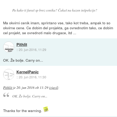
Pa kako ti furaš sp brez cenika? Čakaš na kazen inšpekcije?
Ma okvirni cenik imam, sprintano vse, tako kot treba, ampak to so
okvirne cene. Ce dobim del projekta, ga ovrednotim tako, ce dobim
cel projekt, se ovrednoti malo drugace, itd ...
Pithlit
::
20. jun 2016, 11:29
OK. Že bolje. Carry on...
KernelPanic
::
20. jun 2016, 11:30
Pithlit
je
20. jun 2016 ob 11:29
izjavil
:
OK. Že bolje. Carry on...
Thanks for the warning.