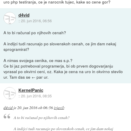
uro php testiranja, ce je narocnik tujec, kake so cene gor?
d4vid
::
20. jun 2016, 06:56
A to bi računal po njihovih cenah?
A indijci tudi racunajo po slovenskoh cenah, ce jim dam nekaj
sprogramirat?
A nimas svojega cenika, ce mas s.p.?
Ce bi jaz potreboval programerja, bi ob prvem dogovarjanju
vprasal po okvirni ceni, oz. Kaka je cena na uro in okvirno stevilo
ur. Tam das se +- par ur.
KernelPanic
::
20. jun 2016, 08:35
d4vid
je
20. jun 2016 ob 06:56
izjavil
:
A to bi računal po njihovih cenah?
A indijci tudi racunajo po slovenskoh cenah, ce jim dam nekaj