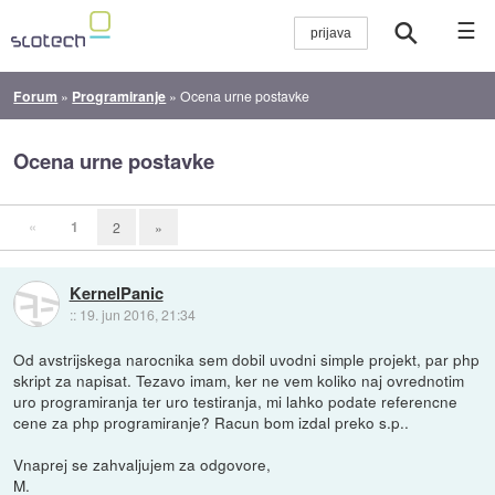
☰
Forum
»
Programiranje
»
Ocena urne postavke
Ocena urne postavke
«
1
2
»
KernelPanic
::
19. jun 2016, 21:34
Od avstrijskega narocnika sem dobil uvodni simple projekt, par php
skript za napisat. Tezavo imam, ker ne vem koliko naj ovrednotim
uro programiranja ter uro testiranja, mi lahko podate referencne
cene za php programiranje? Racun bom izdal preko s.p..
Vnaprej se zahvaljujem za odgovore,
M.