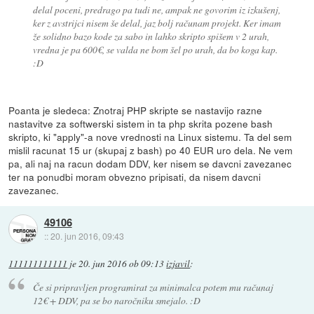
delal poceni, predrago pa tudi ne, ampak ne govorim iz izkušenj,
ker z avstrijci nisem še delal, jaz bolj računam projekt. Ker imam
že solidno bazo kode za sabo in lahko skripto spišem v 2 urah,
vredna je pa 600€, se valda ne bom šel po urah, da bo koga kap.
:D
Poanta je sledeca: Znotraj PHP skripte se nastavijo razne
nastavitve za softwerski sistem in ta php skrita pozene bash
skripto, ki "apply"-a nove vrednosti na Linux sistemu. Ta del sem
mislil racunat 15 ur (skupaj z bash) po 40 EUR uro dela. Ne vem
pa, ali naj na racun dodam DDV, ker nisem se davcni zavezanec
ter na ponudbi moram obvezno pripisati, da nisem davcni
zavezanec.
49106
::
20. jun 2016, 09:43
111111111111
je
20. jun 2016 ob 09:13
izjavil
:
Če si pripravljen programirat za minimalca potem mu računaj
12€ + DDV, pa se bo naročniku smejalo. :D