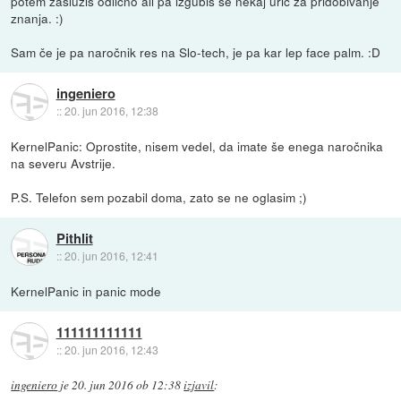
potem zaslužiš odlično ali pa izgubiš še nekaj uric za pridobivanje
znanja. :)
Sam če je pa naročnik res na Slo-tech, je pa kar lep face palm. :D
ingeniero
::
20. jun 2016, 12:38
KernelPanic: Oprostite, nisem vedel, da imate še enega naročnika
na severu Avstrije.
P.S. Telefon sem pozabil doma, zato se ne oglasim ;)
Pithlit
::
20. jun 2016, 12:41
KernelPanic in panic mode
111111111111
::
20. jun 2016, 12:43
ingeniero
je
20. jun 2016 ob 12:38
izjavil
: