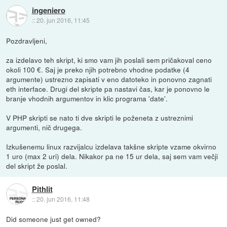
ingeniero
::
20. jun 2016, 11:45
Pozdravljeni,
za izdelavo teh skript, ki smo vam jih poslali sem pričakoval ceno
okoli 100 €. Saj je preko njih potrebno vhodne podatke (4
argumente) ustrezno zapisati v eno datoteko in ponovno zagnati
eth interface. Drugi del skripte pa nastavi čas, kar je ponovno le
branje vhodnih argumentov in klic programa 'date'.
V PHP skripti se nato ti dve skripti le poženeta z ustreznimi
argumenti, nič drugega.
Izkušenemu linux razvijalcu izdelava takšne skripte vzame okvirno
1 uro (max 2 uri) dela. Nikakor pa ne 15 ur dela, saj sem vam večji
del skript že poslal.
Pithlit
::
20. jun 2016, 11:48
Did someone just get owned?