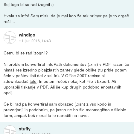
Sej tega bi se rad izognil :)
Hvala za info! Sem mislu da je mel kdo že tak primer pa je to drgač
rešil...
windigo
::
1. jun 2016, 14:43
Čemu bi se rad izognil?
Ni problem konvertirat InfoPath dokumentov (.xml) v PDF, razen če
nimaš res izredno picajzlastih zahtev glede oblike (tu pride potem
šele v poštev tisti del z xsl-fo). V Office 2007 recimo si
zdownloadaš
tole
. In potem rečeš nekaj kot File->Export. Ali
uporabiš tiskanje v PDF. Ali še kup drugih podobno enostavnih
opcij.
Če bi rad pa konvertiral sam obrazec (.xsn) z vso kodo in
preverjanji in podobnim, pa jasno ne bo šlo avtomagično v fillable
form, ampak boš moral le to narediti na novo.
stuffy