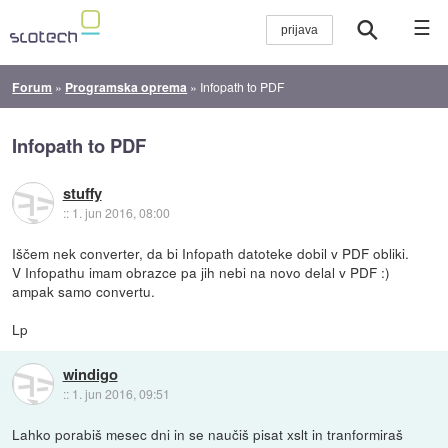
☰
Forum
»
Programska oprema
»
Infopath to PDF
Infopath to PDF
stuffy
::
1. jun 2016, 08:00
Iščem nek converter, da bi Infopath datoteke dobil v PDF obliki.
V Infopathu imam obrazce pa jih nebi na novo delal v PDF :)
ampak samo convertu.
Lp
windigo
::
1. jun 2016, 09:51
Lahko porabiš mesec dni in se naučiš pisat xslt in tranformiraš