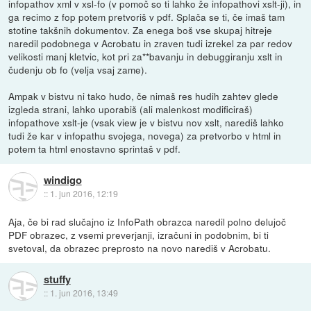
infopathov xml v xsl-fo (v pomoč so ti lahko že infopathovi xslt-ji), in
ga recimo z fop potem pretvoriš v pdf. Splača se ti, če imaš tam
stotine takšnih dokumentov. Za enega boš vse skupaj hitreje
naredil podobnega v Acrobatu in zraven tudi izrekel za par redov
velikosti manj kletvic, kot pri za**bavanju in debuggiranju xslt in
čudenju ob fo (velja vsaj zame).
Ampak v bistvu ni tako hudo, če nimaš res hudih zahtev glede
izgleda strani, lahko uporabiš (ali malenkost modificiraš)
infopathove xslt-je (vsak view je v bistvu nov xslt, narediš lahko
tudi že kar v infopathu svojega, novega) za pretvorbo v html in
potem ta html enostavno sprintaš v pdf.
windigo
::
1. jun 2016, 12:19
Aja, če bi rad slučajno iz InfoPath obrazca naredil polno delujoč
PDF obrazec, z vsemi preverjanji, izračuni in podobnim, bi ti
svetoval, da obrazec preprosto na novo narediš v Acrobatu.
stuffy
::
1. jun 2016, 13:49