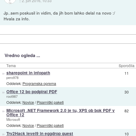
::
2. jun 2016, 10:33
Jp..sem poskusil in vidim, da jih bom lahko delal na novo :/
Hvala za info.
Vredno ogleda ...
Tema
Sporočila
»
sharepoint in infopath
11
pero978
Oddelek:
Programska oprema
»
Office 12 bo podpiral PDF
30
root987
Oddelek:
Novice
/
Pisarniški paketi
»
Microsoft .NET Framework 2.0 je tu, XPS ob bok PDF v
82
Office 12
Microsoft
Oddelek:
Novice
/
Pisarniški paketi
»
Try2Hack level9 in eggdrop quest
10