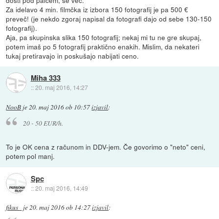
Za idelavo 4 min. filmčka iz izbora 150 fotografij je pa 500 €
preveč! (je nekdo zgoraj napisal da fotografi dajo od sebe 130-150
fotografij).
Aja, pa skupinska slika 150 fotografij; nekaj mi tu ne gre skupaj,
potem imaš po 5 fotografij praktično enakih. Mislim, da nekateri
tukaj pretiravajo in poskušajo nabijati ceno.
Miha 333
::
20. maj 2016, 14:27
NooB
je
20. maj 2016 ob 10:57
izjavil
:
20 - 50 EUR/h.
To je OK cena z računom in DDV-jem. Če govorimo o "neto" ceni,
potem pol manj.
Spc
::
20. maj 2016, 14:49
fikus_
je
20. maj 2016 ob 14:27
izjavil
: