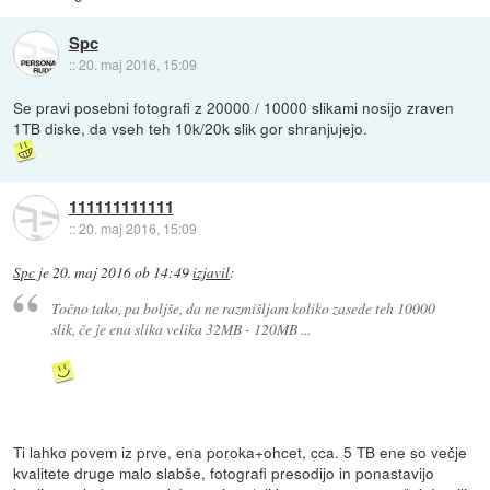
Spc
::
20. maj 2016, 15:09
Se pravi posebni fotografi z 20000 / 10000 slikami nosijo zraven
1TB diske, da vseh teh 10k/20k slik gor shranjujejo.
111111111111
::
20. maj 2016, 15:09
Spc
je
20. maj 2016 ob 14:49
izjavil
:
Točno tako, pa boljše, da ne razmišljam koliko zasede teh 10000
slik, če je ena slika velika 32MB - 120MB ...
Ti lahko povem iz prve, ena poroka+ohcet, cca. 5 TB ene so večje
kvalitete druge malo slabše, fotografi presodijo in ponastavijo