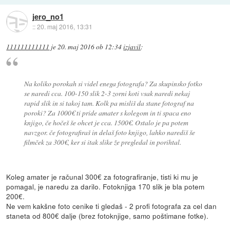
jero_no1
::
20. maj 2016, 13:31
111111111111
je
20. maj 2016 ob 12:34
izjavil
:
Na koliko porokah si videl enega fotografa? Za skupinsko fotko
se naredi cca. 100-150 slik 2-3 zorni koti vsak naredi nekaj
rapid slik in si takoj tam. Kolk pa misliš da stane fotograf na
poroki? Za 1000€ ti pride amater s kolegom in ti spaca eno
knjigo, če hočeš še ohcet je cca. 1500€. Ostalo je pa potem
navzgor. če fotografiraš in delaš foto knjigo, lahko narediš še
filmček za 300€, ker si itak slike že pregledal in porihtal.
Koleg amater je računal 300€ za fotografiranje, tisti ki mu je
pomagal, je naredu za darilo. Fotoknjiga 170 slik je bla potem
200€.
Ne vem kakšne foto cenike ti gledaš - 2 profi fotografa za cel dan
staneta od 800€ dalje (brez fotoknjige, samo poštimane fotke).