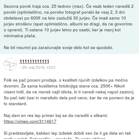
Sezona porok traja cca. 25 tednov (max). Če vsak teden narediš 2
poroki (optimistično, na poroko fotograf porabi še vsaj 2, 3 dni
obdelave) po 600€ na leto zaslužiš 30 jurjev. Če imaš samo 10
jurjev stroškov (spet optimistično, albumi so dragi, da ne govorimo
o opremi). Ti ostane 10 jurjev letno po osebi, ker je manj kot
minimalna plača.
Ne bit neumni pa zaračunajte svoje delo kot se spodobi.
111111111111
::
20. maj 2016, 13:01
Folk se pač poceni prodaja, o kvaliteti njunih izdelkov pa močno
dvomim. Že sama kvalitetna fotoknjiga stane cca. 250€+ Nikoli
nisem trdil, da ne moreš najti idiota, ki ti naredi nekaj napol zastonj.
So pač taki časi in marsikdo dela pod ceno, kar še ne pomeni da je
to standard.
Naj dam en res lep primer kaj se da narediti s slikami:
https://vimeo.com/3114617
Si predstavljate, kakšen lep izdelek dobiš ven če ti ga dela en tak
profi v celoti. Fotografija + montaža. Za prste oblizat.