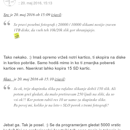
::
20. maj 2016, 15:13
Spc
je
20. maj 2016 ob 15:09
izjavil
:
Se pravi posebni fotografi z 20000 / 10000 slikami nosijo zraven
1TB diske, da vseh teh 10k/20k slik gor shranjujejo.
Tako nekako. :) Imaš opremo vržeš notri kartico, ti skopira na diske
in kartico pobriše. Samo hodiš mimo in ko ti zmanjka pobereš
kartice ven. Naenkrat lahko kopira 15 SD kartic.
fikus_
je
20. maj 2016 ob 15:10
izjavil
:
Ja ok, trije skupinska slika pa rafalno slikanje dobiš 150 slik. Ali
potem greš gledati, da malo pretiravam 250 ljudi na sliki, da so
vsi ok?! Ker potem rabiš res 10 ur samo za skupinske slike.
Pa povej mi, koliko je na leto v SLO porok s tremi fotografi?
Jebat ga. Tak je posel. :) Se da programerjem gledat 5000 vrstic