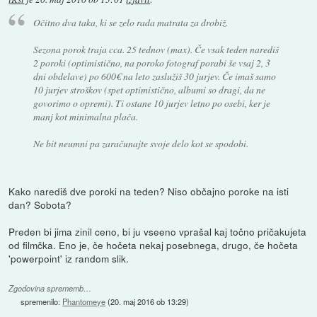
Očitno dva taka, ki se zelo rada matrata za drobiž.
Sezona porok traja cca. 25 tednov (max). Če vsak teden narediš
2 poroki (optimistično, na poroko fotograf porabi še vsaj 2, 3
dni obdelave) po 600€ na leto zaslužiš 30 jurjev. Če imaš samo
10 jurjev stroškov (spet optimistično, albumi so dragi, da ne
govorimo o opremi). Ti ostane 10 jurjev letno po osebi, ker je
manj kot minimalna plača.
Ne bit neumni pa zaračunajte svoje delo kot se spodobi.
Kako narediš dve poroki na teden? Niso občajno poroke na isti
dan? Sobota?
Preden bi jima zinil ceno, bi ju vseeno vprašal kaj točno pričakujeta
od filmčka. Eno je, če hočeta nekaj posebnega, drugo, če hočeta
'powerpoint' iz random slik.
Zgodovina sprememb…
spremenilo:
Phantomeye
(
20. maj 2016 ob 13:29
)