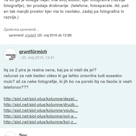
fotografije), ter prodaja drobnarije. (telefone, fotoaparate..itd, pač
en tak manjši prostor kjer ma to navlako, zadaj pa fotografira in
razvija.)
Zgodovina sprememb…
spremenil:
shadeX
(
20. maj 2016 ob 13:38
)
gruntfürmich
::
20. maj 2016, 13:41
itq za 2 pira je realna cena, kaj pa si misli da je!?
računat za nek beden video ki ga lahko zmontira tudi sosedov
mulc? ali za neke fotografije, ki jih bo na poroki itq na tisoče iz vseh
telefonov???
http://siol.net/siol-plus/kolumne/dezel...
http://siol.net/siol-plus/kolumne/druzb...
http://siol.net/siol-plus/kolumne/youtu...
http://siol.net/siol-plus/kolumne/pol-a...
http://siol.net/siol-plus/kolumne/boj-z...
Spc