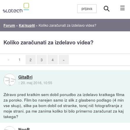
☰
Forum
»
Kaj kupiti
»
Koliko zaračunati za izdelavo videa?
Koliko zaračunati za izdelavo videa?
«
1
2
3
4
»
GitaBri
::
20. maj 2016, 10:55
Zdravo pred kratkim sem dobil ponudbo za izdelavo kratkega filma
za poroko. Film bo narejen samo iz slik z glasbeno podlago (4 min
vse skup), slike pa bom dobil od stranke, torej nič fotografiranja z
moje strani. pa me zanima koliko bi bilo primerno zaračunat za kaj
takega?
NooB