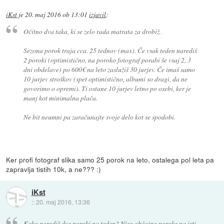
iKst
je
20. maj 2016 ob 13:01
izjavil
:
Očitno dva taka, ki se zelo rada matrata za drobiž.
Sezona porok traja cca. 25 tednov (max). Če vsak teden narediš
2 poroki (optimistično, na poroko fotograf porabi še vsaj 2, 3
dni obdelave) po 600€ na leto zaslužiš 30 jurjev. Če imaš samo
10 jurjev stroškov (spet optimistično, albumi so dragi, da ne
govorimo o opremi). Ti ostane 10 jurjev letno po osebi, ker je
manj kot minimalna plača.
Ne bit neumni pa zaračunajte svoje delo kot se spodobi.
Ker profi fotograf slika samo 25 porok na leto, ostalega pol leta pa
zapravlja tistih 10k, a ne??? :)
iKst
::
20. maj 2016, 13:36
Kako narediš dve poroki na teden? Niso občajno poroke na isti