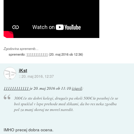
Zgodovina sprememb…
spremenilo:
111111111111
(
20. maj 2016 ob 12:36
)
iKst
::
20. maj 2016, 12:37
111111111111
je
20. maj 2016 ob 11:10
izjavil
:
300€ če ste dobri kolegi, drugače pa okoli 500€ še posebej če se
boš spuščal v lepe prehode med slikami, da bo res neka zgodba
pol za manj skoraj ne moreš naredit.
IMHO precej dobra ocena.