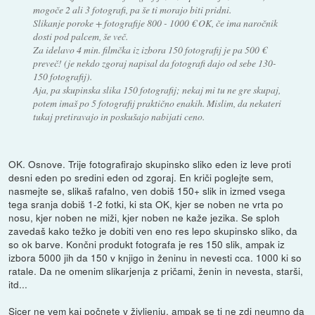
mogoče 2 ali 3 fotografi, pa še ti morajo biti pridni.
Slikanje poroke + fotografije 800 - 1000 € OK, če ima naročnik
dosti pod palcem, še več.
Za idelavo 4 min. filmčka iz izbora 150 fotografij je pa 500 €
preveč! (je nekdo zgoraj napisal da fotografi dajo od sebe 130-
150 fotografij).
Aja, pa skupinska slika 150 fotografij; nekaj mi tu ne gre skupaj,
potem imaš po 5 fotografij praktično enakih. Mislim, da nekateri
tukaj pretiravajo in poskušajo nabijati ceno.
OK. Osnove. Trije fotografirajo skupinsko sliko eden iz leve proti
desni eden po sredini eden od zgoraj. En kriči poglejte sem,
nasmejte se, slikaš rafalno, ven dobiš 150+ slik in izmed vsega
tega sranja dobiš 1-2 fotki, ki sta OK, kjer se noben ne vrta po
nosu, kjer noben ne miži, kjer noben ne kaže jezika. Se sploh
zavedaš kako težko je dobiti ven eno res lepo skupinsko sliko, da
so ok barve. Končni produkt fotografa je res 150 slik, ampak iz
izbora 5000 jih da 150 v knjigo in ženinu in nevesti cca. 1000 ki so
ratale. Da ne omenim slikarjenja z pričami, ženin in nevesta, starši,
itd...
Sicer ne vem kaj počnete v življenju, ampak se ti ne zdi neumno da