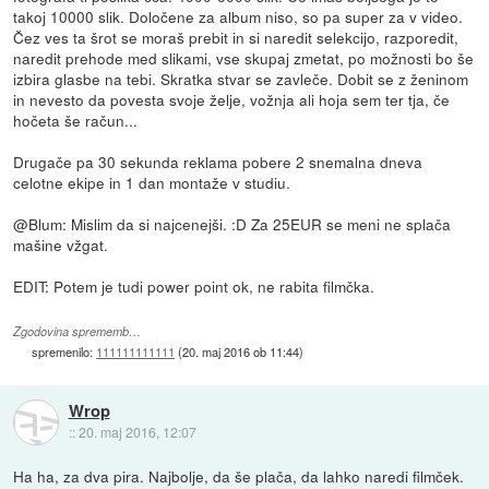
takoj 10000 slik. Določene za album niso, so pa super za v video.
Čez ves ta šrot se moraš prebit in si naredit selekcijo, razporedit,
naredit prehode med slikami, vse skupaj zmetat, po možnosti bo še
izbira glasbe na tebi. Skratka stvar se zavleče. Dobit se z ženinom
in nevesto da povesta svoje želje, vožnja ali hoja sem ter tja, če
hočeta še račun...
Drugače pa 30 sekunda reklama pobere 2 snemalna dneva
celotne ekipe in 1 dan montaže v studiu.
@Blum: Mislim da si najcenejši. :D Za 25EUR se meni ne splača
mašine vžgat.
EDIT: Potem je tudi power point ok, ne rabita filmčka.
Zgodovina sprememb…
spremenilo:
111111111111
(
20. maj 2016 ob 11:44
)
Wrop
::
20. maj 2016, 12:07
Ha ha, za dva pira. Najbolje, da še plača, da lahko naredi filmček.