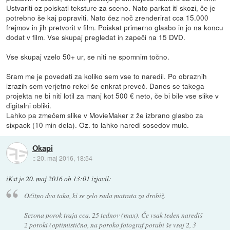
Ustvariti oz poiskati teksture za sceno. Nato parkat iti skozi, če je
potrebno še kaj popraviti. Nato čez noč zrenderirat cca 15.000
frejmov in jih pretvorit v film. Poiskat primerno glasbo in jo na koncu
dodat v film. Vse skupaj pregledat in zapeči na 15 DVD.
Vse skupaj vzelo 50+ ur, se niti ne spomnim točno.
Sram me je povedati za koliko sem vse to naredil. Po obraznih
izrazih sem verjetno rekel še enkrat preveč. Danes se takega
projekta ne bi niti lotil za manj kot 500 € neto, če bi bile vse slike v
digitalni obliki.
Lahko pa zmečem slike v MovieMaker z že izbrano glasbo za
sixpack (10 min dela). Oz. to lahko naredi sosedov mulc.
Okapi
::
20. maj 2016, 18:54
iKst
je
20. maj 2016 ob 13:01
izjavil
:
Očitno dva taka, ki se zelo rada matrata za drobiž.
Sezona porok traja cca. 25 tednov (max). Če vsak teden narediš
2 poroki (optimistično, na poroko fotograf porabi še vsaj 2, 3