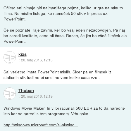
Očitno eni nimajo niti najmanjšega pojma, koliko ur gre na minuto
filma. Ne mislim tistega, ko namečeš 50 slik v Impress oz.
PowerPoint.
Če se poznate, raje zavrni, ker bo vsaj eden nezadovoljen. Pa naj
bo zaradi kvalitete, cene ali časa. Razen, če jim bo všeč filmček ala
PowerPoint.
kixs
::
20. maj 2016, 12:13
Saj verjetno imata PowerPoint mislih. Sicer pa en filmcek iz
staticnih slik tudi ne bi smel ne vem koliko casa vzet.
Thuban
::
20. maj 2016, 12:19
Windows Movie Maker. In vi bi računali 500 EUR za to da naredite
isto kar se naredi s tem programom. Vrhunsko.
http://windows.microsoft.com/sl-si/wind...