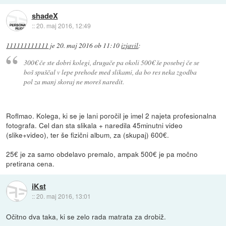
shadeX
::
20. maj 2016, 12:49
111111111111
je
20. maj 2016 ob 11:10
izjavil
:
300€ če ste dobri kolegi, drugače pa okoli 500€ še posebej če se
boš spuščal v lepe prehode med slikami, da bo res neka zgodba
pol za manj skoraj ne moreš naredit.
Roflmao. Kolega, ki se je lani poročil je imel 2 najeta profesionalna
fotografa. Cel dan sta slikala + naredila 45minutni video
(slike+video), ter še fizični album, za (skupaj) 600€.
25€ je za samo obdelavo premalo, ampak 500€ je pa močno
pretirana cena.
iKst
::
20. maj 2016, 13:01
Očitno dva taka, ki se zelo rada matrata za drobiž.