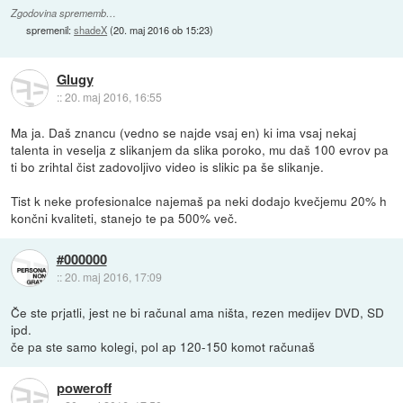
Zgodovina sprememb…
spremenil:
shadeX
(
20. maj 2016 ob 15:23
)
Glugy
::
20. maj 2016, 16:55
Ma ja. Daš znancu (vedno se najde vsaj en) ki ima vsaj nekaj
talenta in veselja z slikanjem da slika poroko, mu daš 100 evrov pa
ti bo zrihtal čist zadovoljivo video is slikic pa še slikanje.
Tist k neke profesionalce najemaš pa neki dodajo kvečjemu 20% h
končni kvaliteti, stanejo te pa 500% več.
#000000
::
20. maj 2016, 17:09
Če ste prjatli, jest ne bi računal ama ništa, rezen medijev DVD, SD
ipd.
če pa ste samo kolegi, pol ap 120-150 komot računaš
poweroff