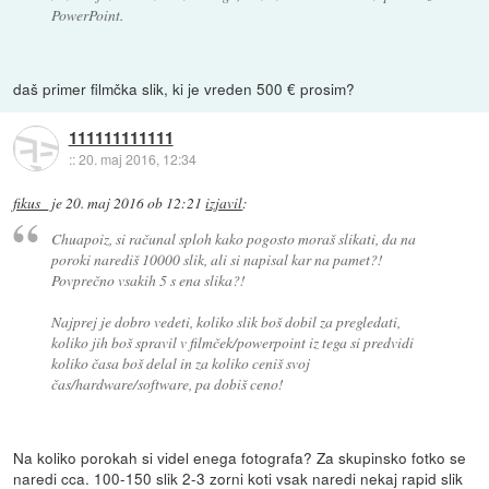
PowerPoint.
daš primer filmčka slik, ki je vreden 500 € prosim?
111111111111
::
20. maj 2016, 12:34
fikus_
je
20. maj 2016 ob 12:21
izjavil
:
Chuapoiz, si računal sploh kako pogosto moraš slikati, da na
poroki narediš 10000 slik, ali si napisal kar na pamet?!
Povprečno vsakih 5 s ena slika?!
Najprej je dobro vedeti, koliko slik boš dobil za pregledati,
koliko jih boš spravil v filmček/powerpoint iz tega si predvidi
koliko časa boš delal in za koliko ceniš svoj
čas/hardware/software, pa dobiš ceno!
Na koliko porokah si videl enega fotografa? Za skupinsko fotko se
naredi cca. 100-150 slik 2-3 zorni koti vsak naredi nekaj rapid slik