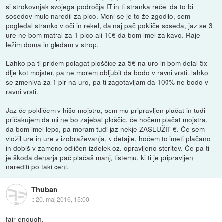
si strokovnjak svojega področja IT in ti stranka reče, da to bi
sosedov mulc naredil za pico. Meni se je to že zgodilo, sem
pogledal stranko v oči in rekel, da naj pač pokliče soseda, jaz se 3
ure ne bom matral za 1 pico ali 10€ da bom imel za kavo. Raje
ležim doma in gledam v strop.
Lahko pa ti pridem polagat ploščice za 5€ na uro in bom delal 5x
dlje kot mojster, pa ne morem obljubit da bodo v ravni vrsti. lahko
se zmeniva za 1 pir na uro, pa ti zagotavljam da 100% ne bodo v
ravni vrsti.
Jaz če pokličem v hišo mojstra, sem mu pripravljen plačat in tudi
pričakujem da mi ne bo zajebal ploščic, če hočem plačat mojstra,
da bom imel lepo, pa moram tudi jaz nekje ZASLUŽIT €. Če sem
vložil ure in ure v izobraževanja, v detajle, hočem to imeti plačano
in dobiš v zameno odličen izdelek oz. opravljeno storitev. Če pa ti
je škoda denarja pač plačaš manj, tistemu, ki ti je pripravljen
narediti po taki ceni.
Thuban
::
20. maj 2016, 15:00
fair enough.