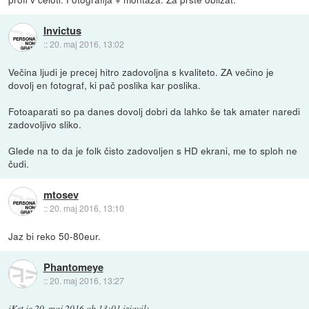
Invictus
::
20. maj 2016, 13:02
Večina ljudi je precej hitro zadovoljna s kvaliteto. ZA večino je
dovolj en fotograf, ki pač poslika kar poslika.
Fotoaparati so pa danes dovolj dobri da lahko še tak amater naredi
zadovoljivo sliko.
Glede na to da je folk čisto zadovoljen s HD ekrani, me to sploh ne
čudi.
mtosev
::
20. maj 2016, 13:10
Jaz bi reko 50-80eur.
Phantomeye
::
20. maj 2016, 13:27
iKst
je
20. maj 2016 ob 13:01
izjavil
: