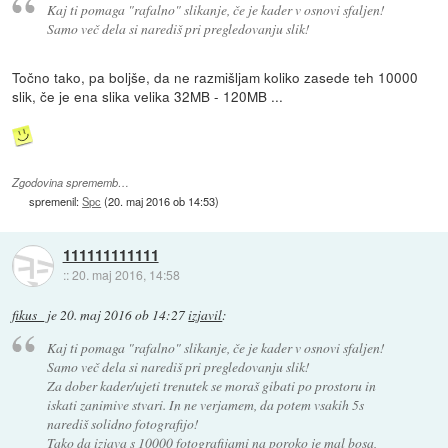
Kaj ti pomaga "rafalno" slikanje, če je kader v osnovi sfaljen!
Samo več dela si narediš pri pregledovanju slik!
Točno tako, pa boljše, da ne razmišljam koliko zasede teh 10000
slik, če je ena slika velika 32MB - 120MB ...
Zgodovina sprememb…
spremenil:
Spc
(
20. maj 2016 ob 14:53
)
111111111111
::
20. maj 2016, 14:58
fikus_
je
20. maj 2016 ob 14:27
izjavil
:
Kaj ti pomaga "rafalno" slikanje, če je kader v osnovi sfaljen!
Samo več dela si narediš pri pregledovanju slik!
Za dober kader/ujeti trenutek se moraš gibati po prostoru in
iskati zanimive stvari. In ne verjamem, da potem vsakih 5s
narediš solidno fotografijo!
Tako da izjava s 10000 fotografijami na poroko je mal bosa,