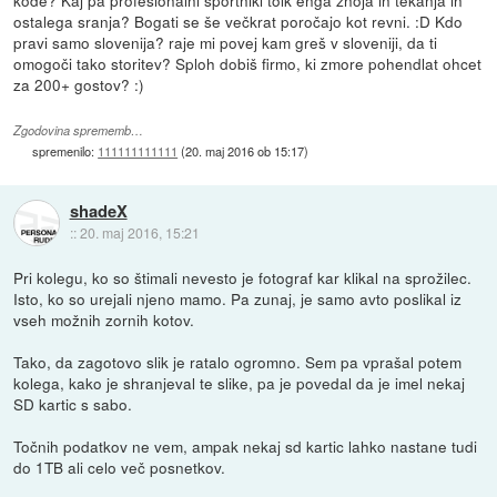
kode? Kaj pa profesionalni športniki tolk enga znoja in tekanja in
ostalega sranja? Bogati se še večkrat poročajo kot revni. :D Kdo
pravi samo slovenija? raje mi povej kam greš v sloveniji, da ti
omogoči tako storitev? Sploh dobiš firmo, ki zmore pohendlat ohcet
za 200+ gostov? :)
Zgodovina sprememb…
spremenilo:
111111111111
(
20. maj 2016 ob 15:17
)
shadeX
::
20. maj 2016, 15:21
Pri kolegu, ko so štimali nevesto je fotograf kar klikal na sprožilec.
Isto, ko so urejali njeno mamo. Pa zunaj, je samo avto poslikal iz
vseh možnih zornih kotov.
Tako, da zagotovo slik je ratalo ogromno. Sem pa vprašal potem
kolega, kako je shranjeval te slike, pa je povedal da je imel nekaj
SD kartic s sabo.
Točnih podatkov ne vem, ampak nekaj sd kartic lahko nastane tudi
do 1TB ali celo več posnetkov.