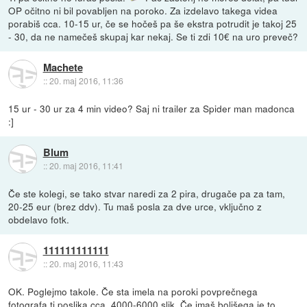
OP očitno ni bil povabljen na poroko. Za izdelavo takega videa
porabiš cca. 10-15 ur, če se hočeš pa še ekstra potrudit je takoj 25
- 30, da ne namečeš skupaj kar nekaj. Se ti zdi 10€ na uro preveč?
Machete
::
20. maj 2016, 11:36
15 ur - 30 ur za 4 min video? Saj ni trailer za Spider man madonca
:]
Blum
::
20. maj 2016, 11:41
Če ste kolegi, se tako stvar naredi za 2 pira, drugače pa za tam,
20-25 eur (brez ddv). Tu maš posla za dve urce, vključno z
obdelavo fotk.
111111111111
::
20. maj 2016, 11:43
OK. Poglejmo takole. Če sta imela na poroki povprečnega
fotografa ti poslika cca. 4000-6000 slik. Če imaš boljšega je to