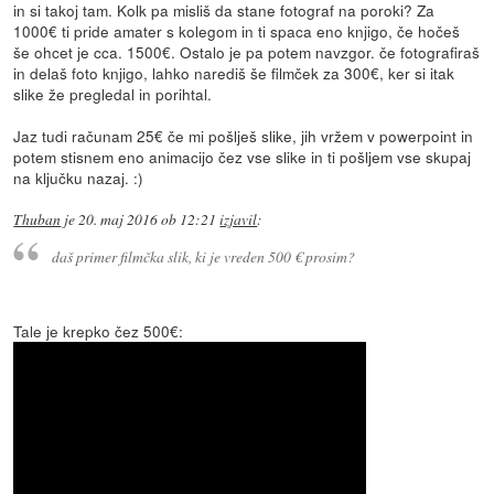
in si takoj tam. Kolk pa misliš da stane fotograf na poroki? Za
1000€ ti pride amater s kolegom in ti spaca eno knjigo, če hočeš
še ohcet je cca. 1500€. Ostalo je pa potem navzgor. če fotografiraš
in delaš foto knjigo, lahko narediš še filmček za 300€, ker si itak
slike že pregledal in porihtal.
Jaz tudi računam 25€ če mi pošlješ slike, jih vržem v powerpoint in
potem stisnem eno animacijo čez vse slike in ti pošljem vse skupaj
na ključku nazaj. :)
Thuban
je
20. maj 2016 ob 12:21
izjavil
:
daš primer filmčka slik, ki je vreden 500 € prosim?
Tale je krepko čez 500€: