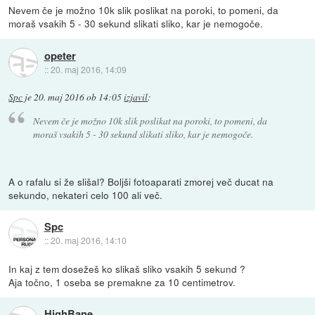
Nevem če je možno 10k slik poslikat na poroki, to pomeni, da
moraš vsakih 5 - 30 sekund slikati sliko, kar je nemogoče.
opeter
::
20. maj 2016, 14:09
Spc
je
20. maj 2016 ob 14:05
izjavil
:
Nevem če je možno 10k slik poslikat na poroki, to pomeni, da
moraš vsakih 5 - 30 sekund slikati sliko, kar je nemogoče.
A o rafalu si že slišal? Boljši fotoaparati zmorej več ducat na
sekundo, nekateri celo 100 ali več.
Spc
::
20. maj 2016, 14:10
In kaj z tem dosežeš ko slikaš sliko vsakih 5 sekund ?
Aja točno, 1 oseba se premakne za 10 centimetrov.
HighBane