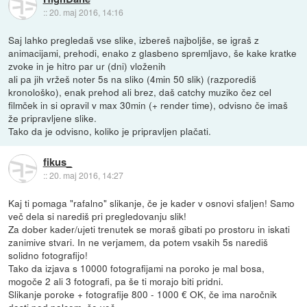
::
20. maj 2016, 14:16
Saj lahko pregledaš vse slike, izbereš najboljše, se igraš z
animacijami, prehodi, enako z glasbeno spremljavo, še kake kratke
zvoke in je hitro par ur (dni) vloženih
ali pa jih vržeš noter 5s na sliko (4min 50 slik) (razporediš
kronološko), enak prehod ali brez, daš catchy muziko čez cel
filmček in si opravil v max 30min (+ render time), odvisno če imaš
že pripravljene slike.
Tako da je odvisno, koliko je pripravljen plačati.
fikus_
::
20. maj 2016, 14:27
Kaj ti pomaga "rafalno" slikanje, če je kader v osnovi sfaljen! Samo
več dela si narediš pri pregledovanju slik!
Za dober kader/ujeti trenutek se moraš gibati po prostoru in iskati
zanimive stvari. In ne verjamem, da potem vsakih 5s narediš
solidno fotografijo!
Tako da izjava s 10000 fotografijami na poroko je mal bosa,
mogoče 2 ali 3 fotografi, pa še ti morajo biti pridni.
Slikanje poroke + fotografije 800 - 1000 € OK, če ima naročnik
dosti pod palcem, še več.