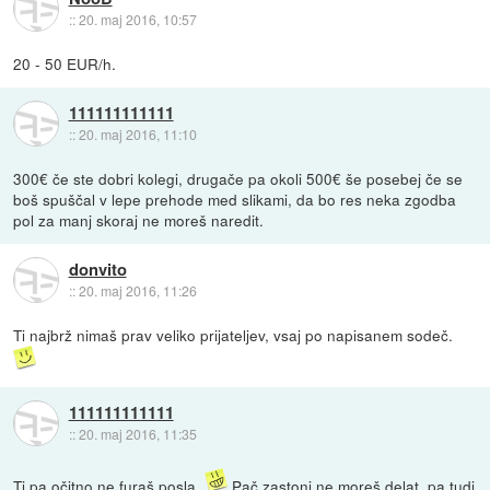
::
20. maj 2016, 10:57
20 - 50 EUR/h.
111111111111
::
20. maj 2016, 11:10
300€ če ste dobri kolegi, drugače pa okoli 500€ še posebej če se
boš spuščal v lepe prehode med slikami, da bo res neka zgodba
pol za manj skoraj ne moreš naredit.
donvito
::
20. maj 2016, 11:26
Ti najbrž nimaš prav veliko prijateljev, vsaj po napisanem sodeč.
111111111111
::
20. maj 2016, 11:35
Ti pa očitno ne furaš posla.
Pač zastonj ne moreš delat, pa tudi