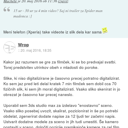
Machete
je
20. maj 2016 ob 11:36
izjavil
:
15 ur - 30 ur za 4 min video? Saj ni trailer za Spider man
madonca :]
Meni telefon (Xperia) take videote iz slik dela kar sama
Wrop
::
20. maj 2016, 18:35
Kakor jaz razumem se gre za filmček, ki se bo predvajal svatbi.
Torej predstvitev utrinkov obeh v mladosti do poroke.
Slike, ki niso digitalizirane je časovno precej potratno digitalizirat.
Ko sem jaz pred leti delal kratek 7 min filmček sem dobil cca 70
fizičnih slik, ki sem jih moral digitalizirati. Vsako sliko skenirat in jo
obrezat je časovno kar precej naneslo.
Uporabil sem 3ds studio max za izdelavo "enostavno" sceno.
Vsako sliko posebej uvozit, skalirat, pozicionirat in še po potrebi
obdelat, zgenerirat dodate napise za 12 ljudi ter začetni napis.
Ustvarit dodatne modele za sceno in jih tudi umestiti. Še kamero
postaviti v sceno, določiti pozicije premikajoče kamere za cel film.