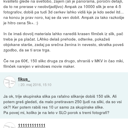
kvaliteto glede na svetlobo, zajem (ali je panorama, poročni detajli,
da to ne prerase v neobvljadljivo) Ampak za 10000 slik je ene 4-5
fotografov, dobiš pa tudi 3d cerkev lahko vidiš kje je kdo sedel itd...
na koncu je prav noro, kaj se da ven dobit. Ampak za tako razkošje
je hitro cena 5k+. :)
In če imaš dovolj materiala lahko narediš krasen filmček iz slik, pač
treba je pa plačat. LAhko delaš prehode, odtenke, pokažeš
objokane starše, zadaj pa srečna ženina in nevesto, skratka poveš
zgodbo, da se ti srce trga.
Če ne pa 60€, 150 slikc druga za drugo, shraniš v MKV in čao miki,
filmček narejen v windows movie maker.
fikus_
::
20. maj 2016, 15:10
Ja ok, trije skupinska slika pa rafalno slikanje dobiš 150 slik. Ali
potem greš gledati, da malo pretiravam 250 ljudi na sliki, da so vsi
ok?! Ker potem rabiš res 10 ur samo za skupinske slike.
Pa povej mi, koliko je na leto v SLO porok s tremi fotografi?
111111111111