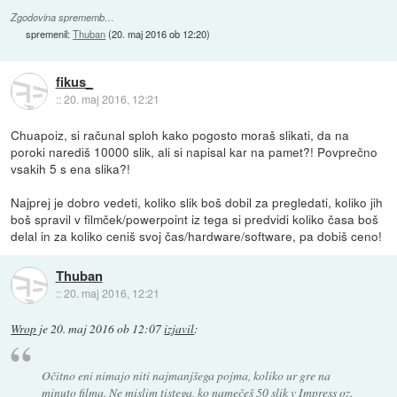
Zgodovina sprememb…
spremenil:
Thuban
(
20. maj 2016 ob 12:20
)
fikus_
::
20. maj 2016, 12:21
Chuapoiz, si računal sploh kako pogosto moraš slikati, da na
poroki narediš 10000 slik, ali si napisal kar na pamet?! Povprečno
vsakih 5 s ena slika?!
Najprej je dobro vedeti, koliko slik boš dobil za pregledati, koliko jih
boš spravil v filmček/powerpoint iz tega si predvidi koliko časa boš
delal in za koliko ceniš svoj čas/hardware/software, pa dobiš ceno!
Thuban
::
20. maj 2016, 12:21
Wrop
je
20. maj 2016 ob 12:07
izjavil
:
Očitno eni nimajo niti najmanjšega pojma, koliko ur gre na
minuto filma. Ne mislim tistega, ko namečeš 50 slik v Impress oz.