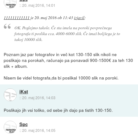
::
20. maj 2016, 14:01
111111111111
je
20. maj 2016 ob 11:43
izjavil
:
OK. Poglejmo takole. Če sta imela na poroki povprečnega
fotografa ti poslika cca. 4000-6000 slik. Če imaš boljšega je to
takoj 10000 slik.
Poznam jaz par fotografov in več kot 130-150 slik nikoli ne
poslikajo na porokah, računajo pa ponavadi 900-1500€ za teh 130
slik + album.
Nisem še videl fotografa,da bi poslikal 10000 slik na poroki.
iKst
::
20. maj 2016, 14:03
Poslikajo jih vsi toliko, od sebe jih dajo pa tistih 130-150.
Spc
::
20. maj 2016, 14:05