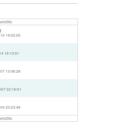
oročilo
r
015 19:52:05
14 19:13:01
007 13:06:28
007 22:16:51
004 23:23:46
oročilo