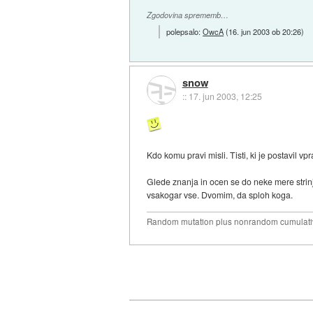
Zgodovina sprememb…
polepsalo:
OwcA
(
16. jun 2003 ob 20:26
)
snow
::
17. jun 2003, 12:25
Kdo komu pravi misli. Tisti, ki je postavil v
Glede znanja in ocen se do neke mere strin
vsakogar vse. Dvomim, da sploh koga.
Random mutation plus nonrandom cumulative