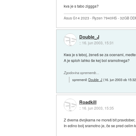
kva je s tabo ziggga?
Asus G14 2023 - Ryzen 7940HS - 32GB DD
Double_J
::
16. jun 2003, 15:31
Kwa je s teboj, ženeš se za ocenami, medte
A je sploh lahko še kej bol sramotnega?
Zgodovina sprememb…
spremenil:
Double_J
(
16. jun 2003 ob 15:3
Roadkill
::
16. jun 2003, 15:35
Z dvema dvojkama ne moreš bit pravdober, p
In edino bolj sramotno je, če se pred celim kl