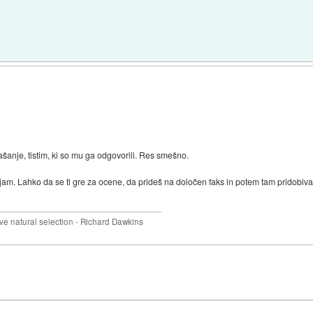
prašanje, tistim, ki so mu ga odgovorili. Res smešno.
jam. Lahko da se ti gre za ocene, da prideš na določen faks in potem tam pridobiva
 natural selection - Richard Dawkins