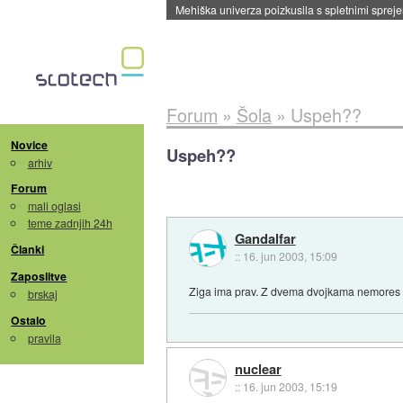
Mehiška univerza poizkusila s spletnimi sprejem
Forum
»
Šola
»
Uspeh??
Novice
Uspeh??
arhiv
Forum
mali oglasi
teme zadnjih 24h
Gandalfar
Članki
::
16. jun 2003, 15:09
Zaposlitve
Ziga ima prav. Z dvema dvojkama nemores b
brskaj
Ostalo
pravila
nuclear
::
16. jun 2003, 15:19