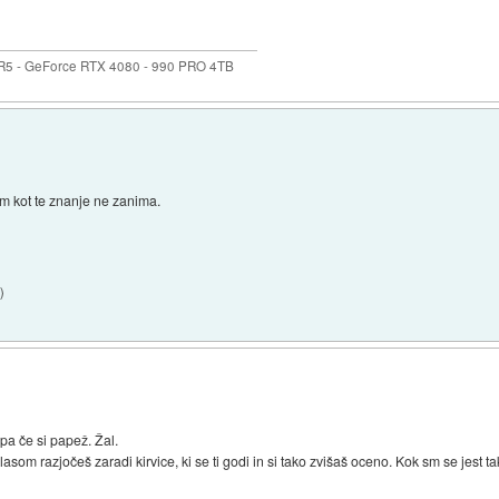
R5 - GeForce RTX 4080 - 990 PRO 4TB
m kot te znanje ne zanima.
2
)
a če si papež. Žal.
asom razjočeš zaradi kirvice, ki se ti godi in si tako zvišaš oceno. Kok sm se jest ta