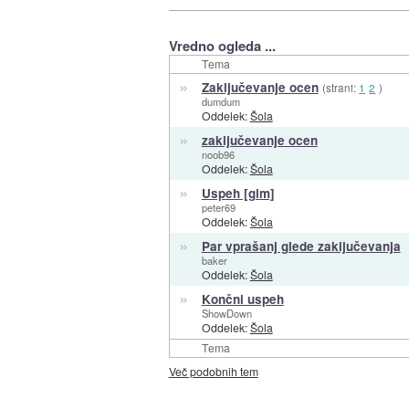
Vredno ogleda ...
Tema
»
Zaključevanje ocen
(strani:
1
2
)
dumdum
Oddelek:
Šola
»
zaključevanje ocen
noob96
Oddelek:
Šola
»
Uspeh [gim]
peter69
Oddelek:
Šola
»
Par vprašanj glede zaključevanja
baker
Oddelek:
Šola
»
Končni uspeh
ShowDown
Oddelek:
Šola
Tema
Več podobnih tem