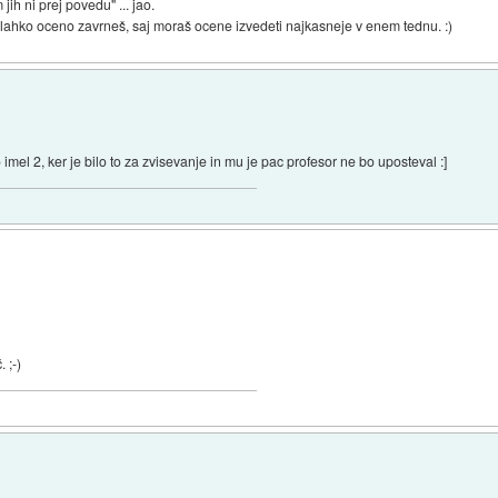
ih ni prej povedu" ... jao.
ek lahko oceno zavrneš, saj moraš ocene izvedeti najkasneje v enem tednu. :)
imel 2, ker je bilo to za zvisevanje in mu je pac profesor ne bo uposteval :]
 ;-)