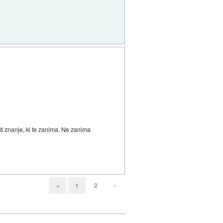
š znanje, ki te zanima. Ne zanima
2
»
«
1