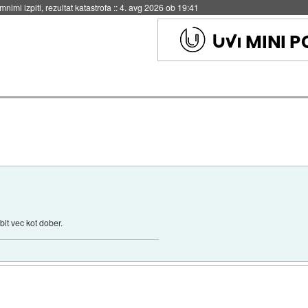
nimi izpiti, rezultat katastrofa
::
4. avg 2026 ob 19:41
it vec kot dober.