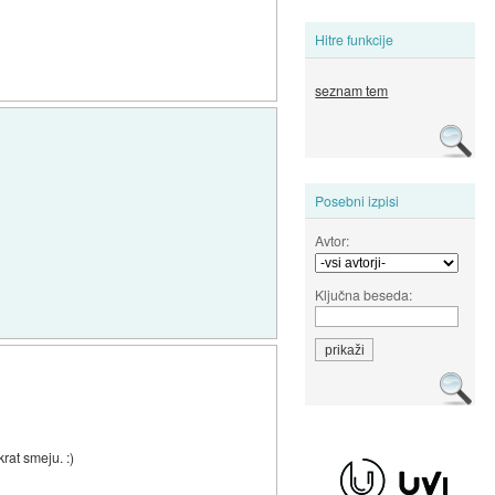
Hitre funkcije
seznam tem
Posebni izpisi
Avtor:
Ključna beseda:
krat smeju. :)