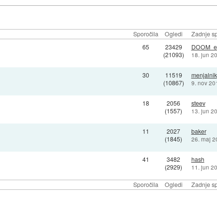
Sporočila
Ogledi
Zadnje sp
65
23429
DOOM_e
(21093)
18. jun 2
30
11519
menjalnik
(10867)
9. nov 20
18
2056
steev
(1557)
13. jun 2
11
2027
baker
(1845)
26. maj 2
41
3482
hash
(2929)
11. jun 2
Sporočila
Ogledi
Zadnje sp