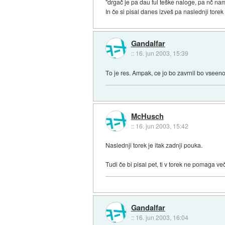
"drgač je pa dau ful teške naloge, pa nč nam j
In če si pisal danes izveš pa naslednji tor
Gandalfar
::
16. jun 2003, 15:39
To je res. Ampak, ce jo bo zavrnil bo vseeno 
McHusch
::
16. jun 2003, 15:42
Naslednji torek je itak zadnji pouka.
Tudi če bi pisal pet, ti v torek ne pomaga več.
Gandalfar
::
16. jun 2003, 16:04