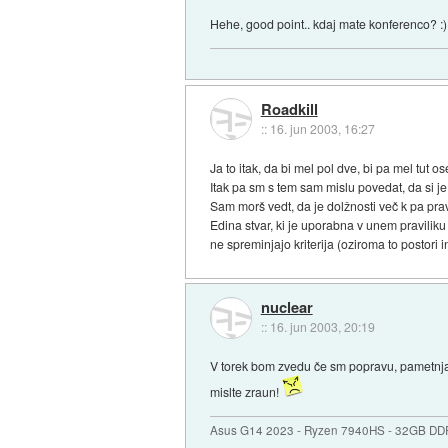
Hehe, good point.. kdaj mate konferenco? :)
Roadkill
::
16. jun 2003, 16:27
Ja to itak, da bi mel pol dve, bi pa mel tut 
Itak pa sm s tem sam mislu povedat, da si je 
Sam morš vedt, da je dolžnosti več k pa pravic
Edina stvar, ki je uporabna v unem praviliku j
ne spreminjajo kriterija (oziroma to postori i
nuclear
::
16. jun 2003, 20:19
V torek bom zvedu če sm popravu, pametnjak
mislte zraun!
Asus G14 2023 - Ryzen 7940HS - 32GB DD