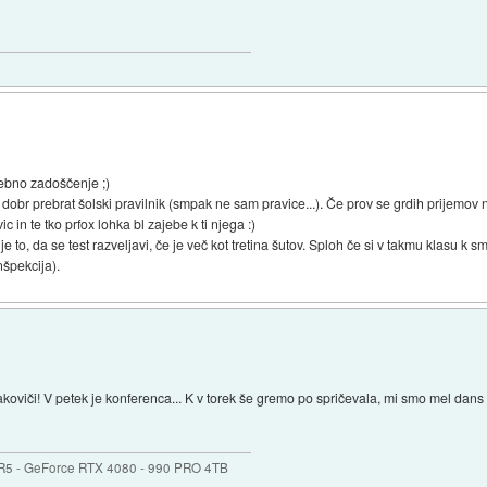
osebno zadoščenje ;)
dobr prebrat šolski pravilnik (smpak ne sam pravice...). Če prov se grdih prijemov n
 in te tko prfox lohka bl zajebe k ti njega :)
e to, da se test razveljavi, če je več kot tretina šutov. Sploh če si v takmu klasu k sm 
nšpekcija).
oviči! V petek je konferenca... K v torek še gremo po spričevala, mi smo mel dans
R5 - GeForce RTX 4080 - 990 PRO 4TB