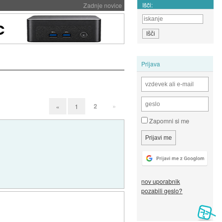
Išči:
Zadnje novice
Prijava
2
»
«
1
Zapomni si me
nov uporabnik
pozabili geslo?