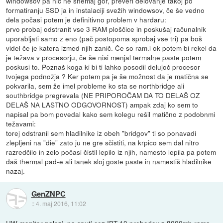
windowsov pa nič ne snemaj gor, preveri delovanje takoj po
formatiranju SSD ja in instalaciji svežih windowsov, če še vedno
dela počasi potem je definitivno problem v hardaru:
prvo probaj odstranit vse 3 RAM ploščice in poskušaj računalnik
uporabljati samo z eno (pač postopoma sprobaj vse tri) pa boš
videl če je katera izmed njih zanič. Če so ram.i ok potem bi rekel da
je težava v procesorju, če še nisi menjal termalne paste potem
poskusi to. Poznaš koga ki bi ti lahko posodil delujoč procesor
tvojega podnožja ? Ker potem pa je še možnost da je matična se
pokvarila, sem že imel probleme ko sta se northbridge ali
southbridge pregrevala (NE PRIPOROČAM DA TO DELAŠ OZ
DELAŠ NA LASTNO ODGOVORNOST) ampak zdaj ko sem to
napisal pa bom povedal kako sem kolegu rešil matično z podobnmi
težavami:
torej odstranil sem hladilnike iz obeh "bridgov" ti so ponavadi
zlepljeni na "die" zato ju ne gre sčistiti, na krpico sem dal nitro
razredčilo in zelo počasi čistil lepilo iz njih, namesto lepila pa potem
daš thermal pad-e ali tanek sloj goste paste in namestiš hladilnike
nazaj.
GenZNPC
::
4. maj 2016, 11:02