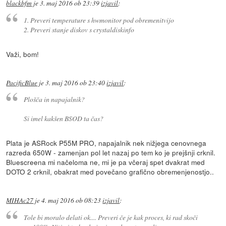
blackbfm
je
3. maj 2016 ob 23:39
izjavil
:
1. Preveri temperature s hwmonitor pod obremenitvijo
2. Preveri stanje diskov s crystaldiskinfo
Važi, bom!
PacificBlue
je
3. maj 2016 ob 23:40
izjavil
:
Plošča in napajalnik?
Si imel kakšen BSOD ta čas?
Plata je ASRock P55M PRO, napajalnik nek nižjega cenovnega
razreda 650W - zamenjan pol let nazaj po tem ko je prejšnji crknil.
Bluescreena mi načeloma ne, mi je pa včeraj spet dvakrat med
DOTO 2 crknil, obakrat med povečano grafično obremenjenostjo..
MIHAc27
je
4. maj 2016 ob 08:23
izjavil
:
Tole bi moralo delati ok.... Preveri če je kak proces, ki rad skoči