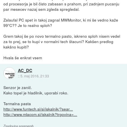
od procesorja je bil čisto zabasan s prahom, pri zadnjem pucanju
par mesecev nazaj sem zgleda spregledal.
Zalaufal PC spet in takoj zagnal MWMonitor, ki mi še vedno kaže
99°C?? Je to realno sploh?
Grem takoj še po novo termalno pasto, iskreno sploh nisem vedel
za to prej, se to kupi v normalni tech štacuni? Kakšen predlog
kakšno kupiti?
Hvala še enkrat vsem
AC_DC
::
5. maj 2016, 21:33
Senzor je zanič.
Kako topel je hladilnik, uporabi roko.
Termalna pasta
http://www.funtech.si/si/iskalnik/?sear...
http://www.mlacom.si/iskalnik?trgovina=...
Zgodovina sprememb…