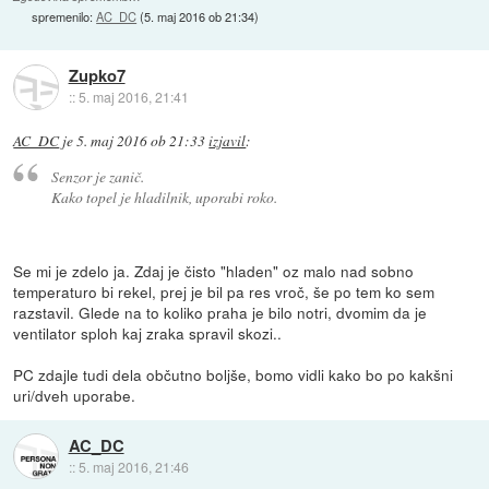
spremenilo:
AC_DC
(
5. maj 2016 ob 21:34
)
Zupko7
::
5. maj 2016, 21:41
AC_DC
je
5. maj 2016 ob 21:33
izjavil
:
Senzor je zanič.
Kako topel je hladilnik, uporabi roko.
Se mi je zdelo ja. Zdaj je čisto "hladen" oz malo nad sobno
temperaturo bi rekel, prej je bil pa res vroč, še po tem ko sem
razstavil. Glede na to koliko praha je bilo notri, dvomim da je
ventilator sploh kaj zraka spravil skozi..
PC zdajle tudi dela občutno boljše, bomo vidli kako bo po kakšni
uri/dveh uporabe.
AC_DC
::
5. maj 2016, 21:46