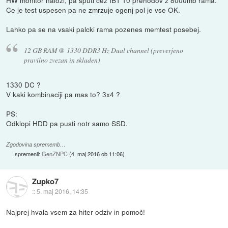
HW monitor nalozi, pa sputi cez IBT 10 prehodov z 8000mb rama.
Ce je test uspesen pa ne zmrzuje ogenj pol je vse OK.
Lahko pa se na vsaki palcki rama pozenes memtest posebej.
12 GB RAM @ 1330 DDR3 Hz Dual channel (preverjeno
pravilno zvezan in skladen)
1330 DC ?
V kaki kombinaciji pa mas to? 3x4 ?
PS:
Odklopi HDD pa pusti notr samo SSD.
Zgodovina sprememb…
spremenil:
GenZNPC
(
4. maj 2016 ob 11:06
)
Zupko7
::
5. maj 2016, 14:35
Najprej hvala vsem za hiter odziv in pomoč!