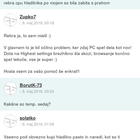
rebra cpu hladilnika po mojem so bila zabita s prahom
Zupko7
::
6. maj 2016, 00:18
Rebra ja, to sem mislil :)
V glavnem to je bil očitno problem, ker zdaj PC spet dela kot nov!
Dota na Highest settings brezhibno šla skozi, browsanje končno
spet tekoče, vse je super :)
Hvala vsem za vašo pomoč še enkrat!!
BorutK-73
::
6. maj 2016, 00:24
Kakšne so temp. sedaj?
solatko
::
6. maj 2016, 01:09
Vseeno pod obvezno kupi hladilno pasto in naredi, kot so ti