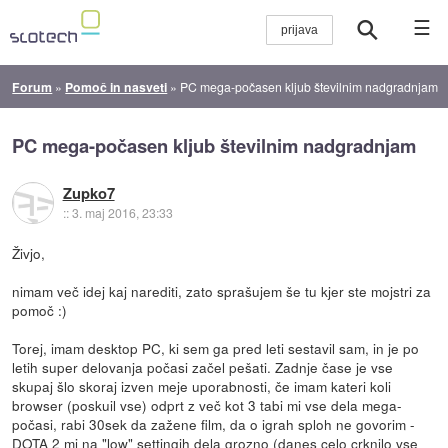
☰
Forum
»
Pomoč in nasveti
»
PC mega-počasen kljub številnim nadgradnjam
PC mega-počasen kljub številnim nadgradnjam
Zupko7
::
3. maj 2016, 23:33
Živjo,
nimam več idej kaj narediti, zato sprašujem še tu kjer ste mojstri za
pomoč :)
Torej, imam desktop PC, ki sem ga pred leti sestavil sam, in je po
letih super delovanja počasi začel pešati. Zadnje čase je vse
skupaj šlo skoraj izven meje uporabnosti, če imam kateri koli
browser (poskuil vse) odprt z več kot 3 tabi mi vse dela mega-
počasi, rabi 30sek da zažene film, da o igrah sploh ne govorim -
DOTA 2 mi na "low" settingih dela grozno (danes celo crknilo vse