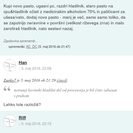
Kupi novo pasto, ugasni pc, razdri hladilnik, staro pasto na
cpu&hladilnik očisti z medicinskim alkoholom 70% in paličicami za
ušesa/vato, dodaj novo pasto - manj je več, samo samo toliko, da
se zapolnijo neravnine v površini (velikost riževega zrna) in malo
zarotiraš hladilnik, nato sestavi nazaj.
Zgodovina sprememb…
spremenilo:
AC_DC
(
5. maj 2016 ob 21:47
)
Han
::
5. maj 2016, 22:08
Zupko7
je
5. maj 2016 ob 21:29
izjavil
:
notranji kovinski hladilni del od procesorja je bil čisto zabasan
s prahom
Lahko tole razložiš?
Riff
::
5. maj 2016, 22:15