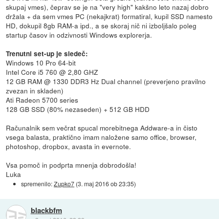
skupaj vmes), čeprav se je na "very high" kakšno leto nazaj dobro
držala + da sem vmes PC (nekajkrat) formatiral, kupil SSD namesto
HD, dokupil 8gb RAM-a ipd., a se skoraj nič ni izboljšalo poleg
startup časov in odzivnosti Windows explorerja.
Trenutni set-up je sledeč:
Windows 10 Pro 64-bit
Intel Core i5 760 @ 2,80 GHZ
12 GB RAM @ 1330 DDR3 Hz Dual channel (preverjeno pravilno
zvezan in skladen)
Ati Radeon 5700 series
128 GB SSD (80% nezaseden) + 512 GB HDD
Računalnik sem večrat spucal morebitnega Addware-a in čisto
vsega balasta, praktično imam naložene samo office, browser,
photoshop, dropbox, avasta in evernote.
Vsa pomoč in podprta mnenja dobrodošla!
Luka
spremenilo:
Zupko7
(
3. maj 2016 ob 23:35
)
blackbfm