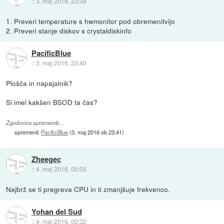
::
3. maj 2016, 23:39
1. Preveri temperature s hwmonitor pod obremenitvijo
2. Preveri stanje diskov s crystaldiskinfo
PacificBlue
::
3. maj 2016, 23:40
Plošča in napajalnik?
Si imel kakšen BSOD ta čas?
Zgodovina sprememb…
spremenil:
PacificBlue
(
3. maj 2016 ob 23:41
)
Zheegec
::
4. maj 2016, 00:05
Najbrž se ti pregreva CPU in ti zmanjšuje frekvenco.
Yohan del Sud
::
4. maj 2016, 00:32