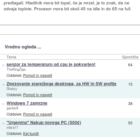
predlagali. Hladilnik mora bit topel, če je mrzel, je to znak, da ne
odvaja toplote. Procesor mora bit okoli 45 na idle in do 65 na full.
Vredno ogleda ...
Tema
Sporočila
»
senzor za temperaturo od cpu je pokvarjen!
64
TheKingZiga
Oddelek:
Pomoč in nasveti
»
Zmrzovanje starejšega desktopa, za HW in SW profije
15
Shatzy
Oddelek:
Pomoč in nasveti
»
Windows 7 zamrzne
38
gantar8
Oddelek:
Pomoč in nasveti
»
"Urgentno" Nakup novega PC (500€)
55
mbra17
Oddelek:
Kaj kupiti