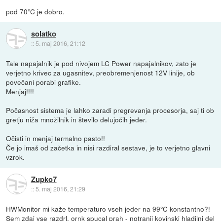
pod 70°C je dobro.
solatko
::
5. maj 2016, 21:12
Tale napajalnik je pod nivojem LC Power napajalnikov, zato je
verjetno krivec za ugasnitev, preobremenjenost 12V linije, ob
povečani porabi grafike.
Menjaj!!!!
Počasnost sistema je lahko zaradi pregrevanja procesorja, saj ti ob
gretju niža množilnik in število delujočih jeder.
Očisti in menjaj termalno pasto!!
Če jo imaš od začetka in nisi razdiral sestave, je to verjetno glavni
vzrok.
Zupko7
::
5. maj 2016, 21:29
HWMonitor mi kaže temperaturo vseh jeder na 99°C konstantno?!
Sem zdaj vse razdrl, ornk spucal prah - notranji kovinski hladilni del