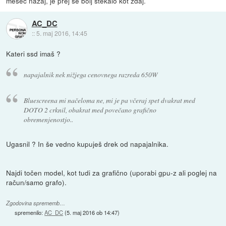
mesec nazaj, je prej še bolj štekalo kot zdaj.
AC_DC
::
5. maj 2016, 14:45
Kateri ssd imaš ?
napajalnik nek nižjega cenovnega razreda 650W
Bluescreena mi načeloma ne, mi je pa včeraj spet dvakrat med
DOTO 2 crknil, obakrat med povečano grafično
obremenjenostjo..
Ugasnil ? In še vedno kupuješ drek od napajalnika.
Najdi točen model, kot tudi za grafično (uporabi gpu-z ali poglej na
račun/samo grafo).
Zgodovina sprememb…
spremenilo:
AC_DC
(
5. maj 2016 ob 14:47
)