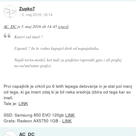
Zupko7
::
5. maj 2016, 16:14
AC_DC
je
5. maj 2016 ob 14:45
izjavil
:
Kateri ssd imaš ?
Ugasnil ? In še vedno kupuješ drek od napajalnika.
Najdi točen model, kot tudi za grafično (uporabi gpu-z ali poglej
na račun/samo grafo).
Prvi napajlnik je crknil po 6 letih lepega delovanja in je stal pol manj
od tega, ki ga imam zdaj ki je bil neka srednja izbira od tega kar so
imeli.
Tale je:
LINK
SSD: Samsung 850 EVO 120gb
LINK
Grafa: Radeon AX5750 1GB -
LINK
AC_DC