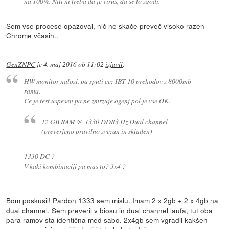
na 100%. Niti ni treba da je virus, da se to zgodi.
Sem vse procese opazoval, nič ne skače preveč visoko razen
Chrome včasih..
GenZNPC
je
4. maj 2016 ob 11:02
izjavil
:
HW monitor nalozi, pa sputi cez IBT 10 prehodov z 8000mb
rama.
Ce je test uspesen pa ne zmrzuje ogenj pol je vse OK.
12 GB RAM @ 1330 DDR3 Hz Dual channel
(preverjeno pravilno zvezan in skladen)
1330 DC ?
V kaki kombinaciji pa mas to? 3x4 ?
Bom poskusil! Pardon 1333 sem mislu. Imam 2 x 2gb + 2 x 4gb na
dual channel. Sem preveril v biosu in dual channel laufa, tut oba
para ramov sta identična med sabo. 2x4gb sem vgradil kakšen