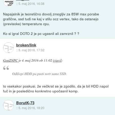
::
5. maj 2016, 16:38
Napajalnik je teoretično dovolj zmogljiv za 85W max porabe
grafične, ssd tudi ne kaj v stilu ocz vertex, tako da ostanejo
(previsoke) temperature cpu.
Ko si igral DOTO 2 je pc ugasnil ali zamrznil ? ?
broken/link
::
5. maj 2016, 17:32
GenZNPC
je
4. maj 2016 ob 11:02
izjavil
:
Odklopi HDD pa pusti notr samo SSD.
to vsekakor poskusi. že večkrat se je zgodilo, da je bil HDD napol
fuč in je posledično konkretno upočasnil komp.
BorutK-73
::
5. maj 2016, 18:20