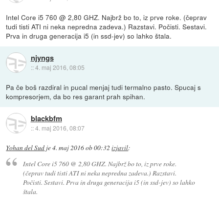
Intel Core i5 760 @ 2,80 GHZ. Najbrž bo to, iz prve roke. (čeprav
tudi tisti ATI ni neka nepredna zadeva.) Razstavi. Počisti. Sestavi.
Prva in druga generacija i5 (in ssd-jev) so lahko štala.
njyngs
::
4. maj 2016, 08:05
Pa če boš razdiral in pucal menjaj tudi termalno pasto. Spucaj s
kompresorjem, da bo res garant prah spihan.
blackbfm
::
4. maj 2016, 08:07
Yohan del Sud
je
4. maj 2016 ob 00:32
izjavil
:
Intel Core i5 760 @ 2,80 GHZ. Najbrž bo to, iz prve roke.
(čeprav tudi tisti ATI ni neka nepredna zadeva.) Razstavi.
Počisti. Sestavi. Prva in druga generacija i5 (in ssd-jev) so lahko
štala.