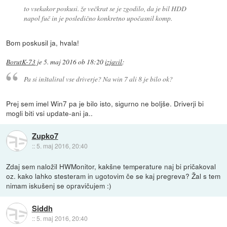
to vsekakor poskusi. že večkrat se je zgodilo, da je bil HDD
napol fuč in je posledično konkretno upočasnil komp.
Bom poskusil ja, hvala!
BorutK-73
je
5. maj 2016 ob 18:20
izjavil
:
Pa si inštaliral vse driverje? Na win 7 ali 8 je bilo ok?
Prej sem imel Win7 pa je bilo isto, sigurno ne boljše. Driverji bi
mogli biti vsi update-ani ja..
Zupko7
::
5. maj 2016, 20:40
Zdaj sem naložil HWMonitor, kakšne temperature naj bi pričakoval
oz. kako lahko stesteram in ugotovim če se kaj pregreva? Žal s tem
nimam iskušenj se opravičujem :)
Siddh
::
5. maj 2016, 20:40