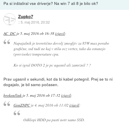
Pa si inštaliral vse driverje? Na win 7 ali 8 je bilo ok?
Zupko7
::
5. maj 2016, 20:32
AC_DC
je
5. maj 2016 ob 16:38
izjavil
:
Napajalnik je teoretično dovolj zmogljiv za 85W max porabe
grafične, ssd tudi ne kaj v stilu ocz vertex, tako da ostanejo
(previsoke) temperature cpu.
Ko si igral DOTO 2 je pc ugasnil ali zamrznil ? ?
Prav ugasnil v sekundi, kot da bi kabel potegnil. Prej se to ni
dogajalo, je bil samo počasen.
broken/link
je
5. maj 2016 ob 17:32
izjavil
:
GenZNPC
je
4. maj 2016 ob 11:02
izjavil
:
Odklopi HDD pa pusti notr samo SSD.