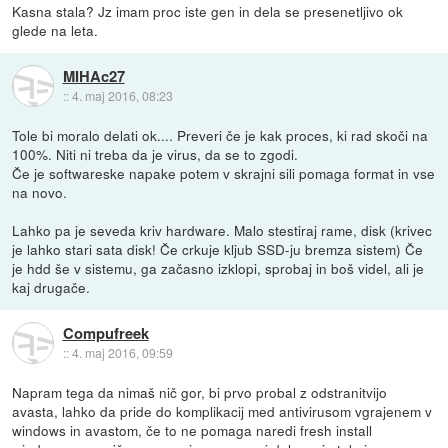
Kasna stala? Jz imam proc iste gen in dela se presenetljivo ok
glede na leta.
MIHAc27
::
4. maj 2016, 08:23
Tole bi moralo delati ok.... Preveri če je kak proces, ki rad skoči na
100%. Niti ni treba da je virus, da se to zgodi.
Če je softwareske napake potem v skrajni sili pomaga format in vse
na novo.
Lahko pa je seveda kriv hardware. Malo stestiraj rame, disk (krivec
je lahko stari sata disk! Če crkuje kljub SSD-ju bremza sistem) Če
je hdd še v sistemu, ga začasno izklopi, sprobaj in boš videl, ali je
kaj drugače.
Compufreek
::
4. maj 2016, 09:59
Napram tega da nimaš nič gor, bi prvo probal z odstranitvijo
avasta, lahko da pride do komplikacij med antivirusom vgrajenem v
windows in avastom, če to ne pomaga naredi fresh install