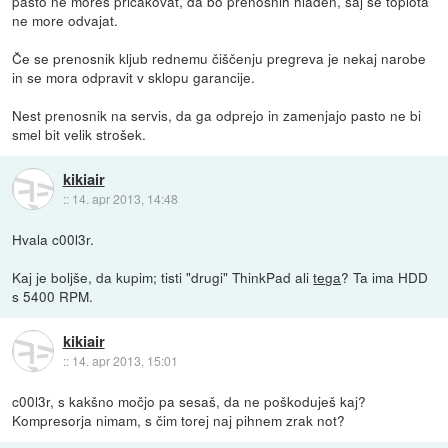
pasto ne moreš pričakovat, da bo prenosnih hladen, saj se toplota
ne more odvajat.
Če se prenosnik kljub rednemu čiščenju pregreva je nekaj narobe
in se mora odpravit v sklopu garancije.
Nest prenosnik na servis, da ga odprejo in zamenjajo pasto ne bi
smel bit velik strošek.
kikiair
::
14. apr 2013, 14:48
Hvala c00l3r.
Kaj je boljše, da kupim; tisti "drugi" ThinkPad ali
tega
? Ta ima HDD
s 5400 RPM.
kikiair
::
14. apr 2013, 15:01
c00l3r, s kakšno močjo pa sesaš, da ne poškoduješ kaj?
Kompresorja nimam, s čim torej naj pihnem zrak not?