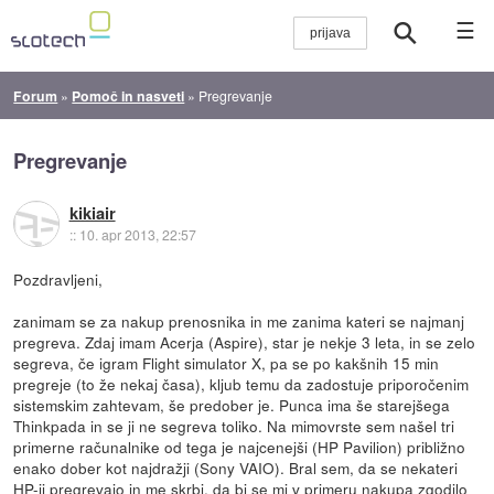
☰
Forum
»
Pomoč in nasveti
»
Pregrevanje
Pregrevanje
kikiair
::
10. apr 2013, 22:57
Pozdravljeni,
zanimam se za nakup prenosnika in me zanima kateri se najmanj
pregreva. Zdaj imam Acerja (Aspire), star je nekje 3 leta, in se zelo
segreva, če igram Flight simulator X, pa se po kakšnih 15 min
pregreje (to že nekaj časa), kljub temu da zadostuje priporočenim
sistemskim zahtevam, še predober je. Punca ima še starejšega
Thinkpada in se ji ne segreva toliko. Na mimovrste sem našel tri
primerne računalnike od tega je najcenejši (HP Pavilion) približno
enako dober kot najdražji (Sony VAIO). Bral sem, da se nekateri
HP-ji pregrevajo in me skrbi, da bi se mi v primeru nakupa zgodilo