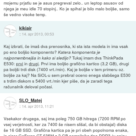
mojemu prjatlu se je asus pregreval zelo.. un leptop asusov od
njega je meu idle 70 stopinj.. Ko je spihal je bilo malo boljše, samo
še vedno visoke temp.
kikiair
::
14. apr 2013, 00:53
Kaj izbrati, če imaš dva prenosnika, ki sta ista modela in ima vsak
po eno boljšo komponento?
Katera komponenta je
Tukaj imam dva ThinkPada
najpomembnejša in kako si sledijo?
E530:
prvi
in
drugi
. Prvi ima boljšo grafično kartico (3,2 GB), drugi
pa boljši trdi disk (7400 vrt./min). Kaj je boljše v tem primeru oz.
boljše za kaj? Na SiOL-u sem prebral oceno enega slabšega E530
s trdim diskom s 5400 vrt./min kjer piše, da je zaradi tega
računalnik deloval počasi.
SLO_Matej
::
14. apr 2013, 11:21
Vsekakor drugega, saj ima poleg 750 GB hitrega (7200 RPM po
vsej verjetnosti, ker za 7400 še nisem slišal, da bi obstajal) diska
še 16 GB SSD. Grafična kartica pa je pri obeh popolnoma enaka,
in sicer GeForce GT 635M z 2 GB pomnilnika tipa DDR3 (v opisu