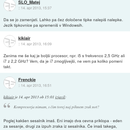
SLO_Matej
::
14. apr 2013, 15:37
Da se jo zamenjati. Lahko pa čez določene tipke nalepiš nalepke.
Jezik tipkovnice pa spremeniš v Windowsih.
kikiair
::
14. apr 2013, 16:09
Zanima me še kaj je boljši procesor, npr. i5 s frekvenco 2,5 GHz ali
i7 z 2,2 GHz? Vem, da je i7 zmogljivejši, ne vem pa koliko pomeni
takt.
Frenckie
::
14. apr 2013, 16:51
kikiair
je
14. apr 2013 ob 15:01
izjavil
:
Kompresorja nimam, s čim torej naj pihnem zrak not?
Poglej kakšen sesalnik imaš. Eni imajo dva cevna priklopa - eden
za sesanje, drugi za izpuh zraka iz sesalnika. Če imaš takega,