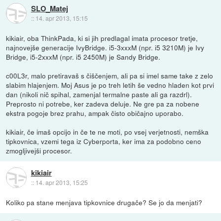
SLO_Matej
::
14. apr 2013, 15:15
kikiair, oba ThinkPada, ki si jih predlagal imata procesor tretje,
najnovejše generacije IvyBridge. i5-3xxxM (npr. i5 3210M) je Ivy
Bridge, i5-2xxxM (npr. i5 2450M) je Sandy Bridge.
c00L3r, malo pretiravaš s čiščenjem, ali pa si imel same take z zelo
slabim hlajenjem. Moj Asus je po treh letih še vedno hladen kot prvi
dan (nikoli nič spihal, zamenjal termalne paste ali ga razdrl).
Preprosto ni potrebe, ker zadeva deluje. Ne gre pa za nobene
ekstra pogoje brez prahu, ampak čisto običajno uporabo.
kikiair, če imaš opcijo in če te ne moti, po vsej verjetnosti, nemška
tipkovnica, vzemi tega iz Cyberporta, ker ima za podobno ceno
zmogljivejši procesor.
kikiair
::
14. apr 2013, 15:25
Koliko pa stane menjava tipkovnice drugače? Se jo da menjati?