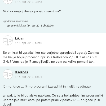
::
14. apr 2013, 22:48
Moč sesanja/pihanja pa ni pomembna?
Zgodovina sprememb…
spremenil:
kikiair
(
14. apr 2013 ob 22:50
)
kikiair
::
15. apr 2013, 15:16
Še en krat bi vprašal, ker ste verjetno spregledali zgoraj: Zanima
me kaj je boljši procesor, npr. i5 s frekvenco 2,5 GHz ali i7 z 2,2
GHz? Vem, da je i7 zmogljivejši, ne vem pa koliko pomeni takt.
Xserces
::
15. apr 2013, 15:21
i5 ---> igrce ... i7---> programi (zaradi ht in multithreadinga)
ampak to je bl butalsko napisan. Če se z bol zahtevnimi programi ki
uporabljajo multi core ipd potem pride v poštev i7 ... drugače je i5
dovolj