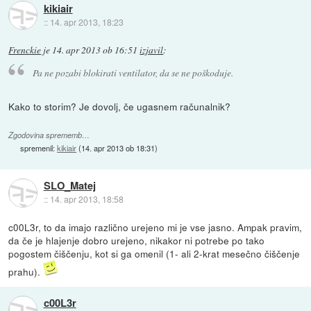
kikiair
::
14. apr 2013, 18:23
Frenckie
je
14. apr 2013 ob 16:51
izjavil
:
Pa ne pozabi blokirati ventilator, da se ne poškoduje.
Kako to storim? Je dovolj, če ugasnem računalnik?
Zgodovina sprememb…
spremenil:
kikiair
(
14. apr 2013 ob 18:31
)
SLO_Matej
::
14. apr 2013, 18:58
c00L3r, to da imajo različno urejeno mi je vse jasno. Ampak pravim,
da če je hlajenje dobro urejeno, nikakor ni potrebe po tako
pogostem čiščenju, kot si ga omenil (1- ali 2-krat mesečno čiščenje
prahu).
c00L3r