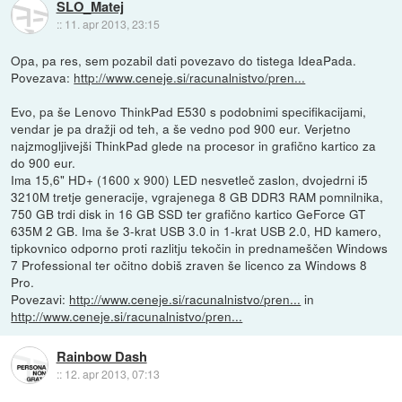
SLO_Matej
::
11. apr 2013, 23:15
Opa, pa res, sem pozabil dati povezavo do tistega IdeaPada.
Povezava:
http://www.ceneje.si/racunalnistvo/pren...
Evo, pa še Lenovo ThinkPad E530 s podobnimi specifikacijami,
vendar je pa dražji od teh, a še vedno pod 900 eur. Verjetno
najzmogljivejši ThinkPad glede na procesor in grafično kartico za
do 900 eur.
Ima 15,6" HD+ (1600 x 900) LED nesvetleč zaslon, dvojedrni i5
3210M tretje generacije, vgrajenega 8 GB DDR3 RAM pomnilnika,
750 GB trdi disk in 16 GB SSD ter grafično kartico GeForce GT
635M 2 GB. Ima še 3-krat USB 3.0 in 1-krat USB 2.0, HD kamero,
tipkovnico odporno proti razlitju tekočin in prednameščen Windows
7 Professional ter očitno dobiš zraven še licenco za Windows 8
Pro.
Povezavi:
http://www.ceneje.si/racunalnistvo/pren...
in
http://www.ceneje.si/racunalnistvo/pren...
Rainbow Dash
::
12. apr 2013, 07:13