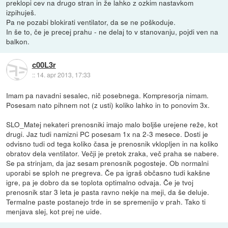
preklopi cev na drugo stran in že lahko z ozkim nastavkom
izpihuješ.
Pa ne pozabi blokirati ventilator, da se ne poškoduje.
In še to, če je precej prahu - ne delaj to v stanovanju, pojdi ven na
balkon.
c00L3r
::
14. apr 2013, 17:33
Imam pa navadni sesalec, nič posebnega. Kompresorja nimam.
Posesam nato pihnem not (z usti) koliko lahko in to ponovim 3x.
SLO_Matej nekateri prenosniki imajo malo boljše urejene reže, kot
drugi. Jaz tudi namizni PC posesam 1x na 2-3 mesece. Dosti je
odvisno tudi od tega koliko časa je prenosnik vklopljen in na koliko
obratov dela ventilator. Večji je pretok zraka, več praha se nabere.
Se pa strinjam, da jaz sesam prenosnik pogosteje. Ob normalni
uporabi se sploh ne pregreva. Če pa igraš občasno tudi kakšne
igre, pa je dobro da se toplota optimalno odvaja. Če je tvoj
prenosnik star 3 leta je pasta ravno nekje na meji, da še deluje.
Termalne paste postanejo trde in se spremenijo v prah. Tako ti
menjava slej, kot prej ne uide.