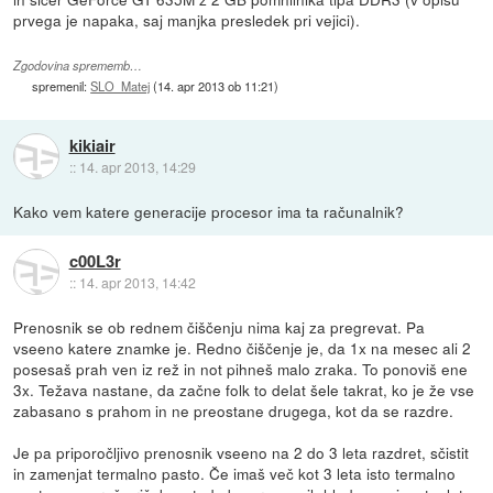
prvega je napaka, saj manjka presledek pri vejici).
Zgodovina sprememb…
spremenil:
SLO_Matej
(
14. apr 2013 ob 11:21
)
kikiair
::
14. apr 2013, 14:29
Kako vem katere generacije procesor ima ta računalnik?
c00L3r
::
14. apr 2013, 14:42
Prenosnik se ob rednem čiščenju nima kaj za pregrevat. Pa
vseeno katere znamke je. Redno čiščenje je, da 1x na mesec ali 2
posesaš prah ven iz rež in not pihneš malo zraka. To ponoviš ene
3x. Težava nastane, da začne folk to delat šele takrat, ko je že vse
zabasano s prahom in ne preostane drugega, kot da se razdre.
Je pa priporočljivo prenosnik vseeno na 2 do 3 leta razdret, sčistit
in zamenjat termalno pasto. Če imaš več kot 3 leta isto termalno