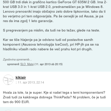
500 GB trdi disk in grafično kartico GeForce GT 635M 2 GB. Ima 2-
krat USB 3.0 in 1-krat USB 2.0, prednameščen pa je Windows 8.
Lenovo prenosniki imajo običajno zelo dobre tipkovnice, tako da ti
bo verjetno pri tem odgovarjala. Pa še cenejši je od Asusa, je pa
res da ima zgolj 1 leto garancije.
S pregrevanjem pa mislim, da tudi ne bo težav, glede na teste.
Kar se tiče hlajenje pa je odvisno tudi od postavitve samih
komponent (Asusova tehnologija IceCool), pri HP-jih pa se na
hladilniku včasih rado nabere še več prahu kot pri drugih.
Zgodovina sprememb…
spremenil:
SLO_Matej
(
11. apr 2013 ob 20:15
)
kikiair
::
11. apr 2013, 22:14
Hvala za tole, ta je super. Kje si našel tega s temi komponentami?
Znaš tudi za kakšnega dobrega ThinkPada? Ni problem, če je tudi
tam do 900 EUR.