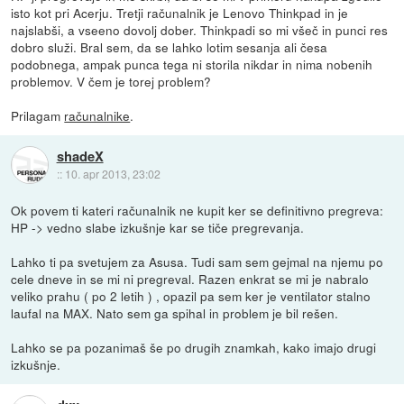
isto kot pri Acerju. Tretji računalnik je Lenovo Thinkpad in je
najslabši, a vseeno dovolj dober. Thinkpadi so mi všeč in punci res
dobro služi. Bral sem, da se lahko lotim sesanja ali česa
podobnega, ampak punca tega ni storila nikdar in nima nobenih
problemov. V čem je torej problem?
Prilagam
računalnike
.
shadeX
::
10. apr 2013, 23:02
Ok povem ti kateri računalnik ne kupit ker se definitivno pregreva:
HP -> vedno slabe izkušnje kar se tiče pregrevanja.
Lahko ti pa svetujem za Asusa. Tudi sam sem gejmal na njemu po
cele dneve in se mi ni pregreval. Razen enkrat se mi je nabralo
veliko prahu ( po 2 letih ) , opazil pa sem ker je ventilator stalno
laufal na MAX. Nato sem ga spihal in problem je bil rešen.
Lahko se pa pozanimaš še po drugih znamkah, kako imajo drugi
izkušnje.