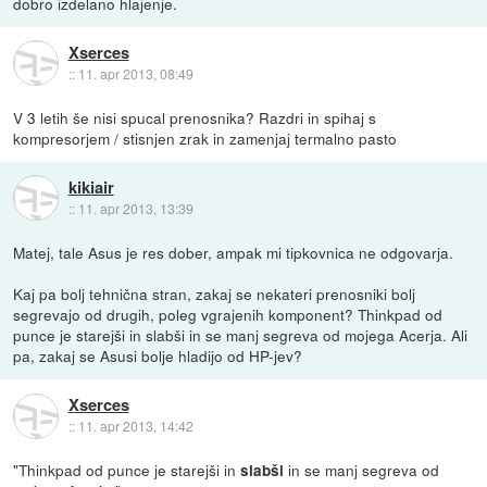
dobro izdelano hlajenje.
Xserces
::
11. apr 2013, 08:49
V 3 letih še nisi spucal prenosnika? Razdri in spihaj s
kompresorjem / stisnjen zrak in zamenjaj termalno pasto
kikiair
::
11. apr 2013, 13:39
Matej, tale Asus je res dober, ampak mi tipkovnica ne odgovarja.
Kaj pa bolj tehnična stran, zakaj se nekateri prenosniki bolj
segrevajo od drugih, poleg vgrajenih komponent? Thinkpad od
punce je starejši in slabši in se manj segreva od mojega Acerja. Ali
pa, zakaj se Asusi bolje hladijo od HP-jev?
Xserces
::
11. apr 2013, 14:42
"Thinkpad od punce je starejši in
in se manj segreva od
slabši