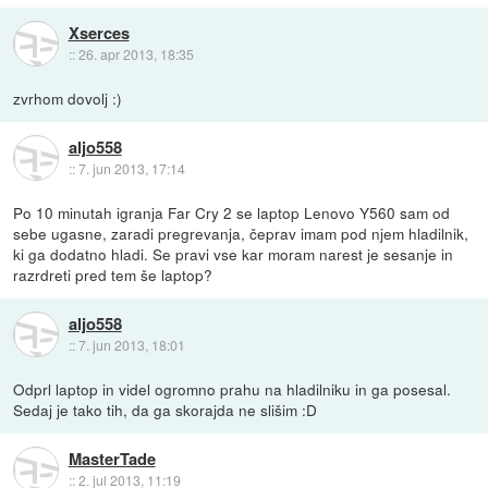
Xserces
::
26. apr 2013, 18:35
zvrhom dovolj :)
aljo558
::
7. jun 2013, 17:14
Po 10 minutah igranja Far Cry 2 se laptop Lenovo Y560 sam od
sebe ugasne, zaradi pregrevanja, čeprav imam pod njem hladilnik,
ki ga dodatno hladi. Se pravi vse kar moram narest je sesanje in
razrdreti pred tem še laptop?
aljo558
::
7. jun 2013, 18:01
Odprl laptop in videl ogromno prahu na hladilniku in ga posesal.
Sedaj je tako tih, da ga skorajda ne slišim :D
MasterTade
::
2. jul 2013, 11:19