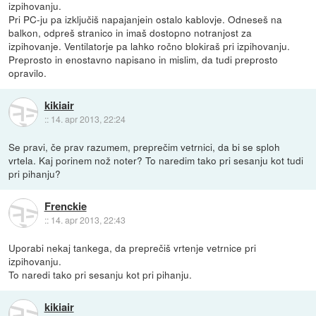
izpihovanju.
Pri PC-ju pa izključiš napajanjein ostalo kablovje. Odneseš na
balkon, odpreš stranico in imaš dostopno notranjost za
izpihovanje. Ventilatorje pa lahko ročno blokiraš pri izpihovanju.
Preprosto in enostavno napisano in mislim, da tudi preprosto
opravilo.
kikiair
::
14. apr 2013, 22:24
Se pravi, če prav razumem, preprečim vetrnici, da bi se sploh
vrtela. Kaj porinem nož noter? To naredim tako pri sesanju kot tudi
pri pihanju?
Frenckie
::
14. apr 2013, 22:43
Uporabi nekaj tankega, da preprečiš vrtenje vetrnice pri
izpihovanju.
To naredi tako pri sesanju kot pri pihanju.
kikiair