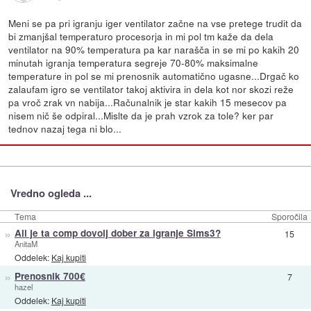
Meni se pa pri igranju iger ventilator začne na vse pretege trudit da
bi zmanjšal temperaturo procesorja in mi pol tm kaže da dela
ventilator na 90% temperatura pa kar narašča in se mi po kakih 20
minutah igranja temperatura segreje 70-80% maksimalne
temperature in pol se mi prenosnik automatično ugasne...Drgač ko
zalaufam igro se ventilator takoj aktivira in dela kot nor skozi reže
pa vroč zrak vn nabija...Računalnik je star kakih 15 mesecov pa
nisem nič še odpiral...Mislte da je prah vzrok za tole? ker par
tednov nazaj tega ni blo...
Vredno ogleda ...
Tema
Sporočila
»
Ali je ta comp dovolj dober za igranje Sims3?
15
AnitaM
Oddelek:
Kaj kupiti
»
Prenosnik 700€
7
hazel
Oddelek:
Kaj kupiti