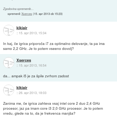
Zgodovina sprememb…
spremenil:
Xserces
(
15. apr 2013 ob 15:23
)
kikiair
::
15. apr 2013, 15:34
In kaj, če igrica priporoča i7 za optimalno delovanje, ta pa ima
samo 2,2 GHz. Je to potem vseeno dovolj?
Xserces
::
15. apr 2013, 16:54
da... ampak i5 je za špile zvrhom zadost
kikiair
::
26. apr 2013, 18:03
Zanima me, če igrica zahteva vsaj intel core 2 duo 2,4 GHz
procesor, jaz pa imam core i3 2,0 GHz procesor. Je to potem
vredu, glede na to, da je frekvenca manjša?