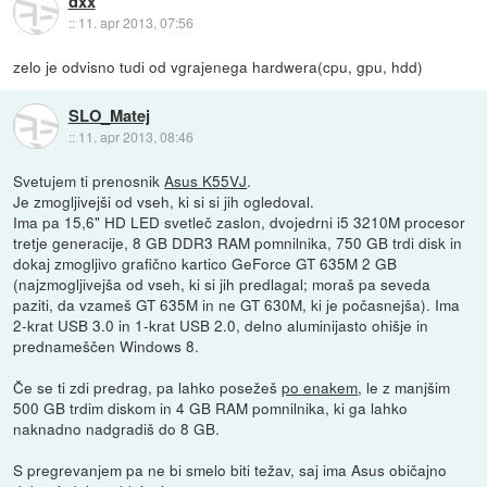
dxx
::
11. apr 2013, 07:56
zelo je odvisno tudi od vgrajenega hardwera(cpu, gpu, hdd)
SLO_Matej
::
11. apr 2013, 08:46
Svetujem ti prenosnik
Asus K55VJ
.
Je zmogljivejši od vseh, ki si si jih ogledoval.
Ima pa 15,6" HD LED svetleč zaslon, dvojedrni i5 3210M procesor
tretje generacije, 8 GB DDR3 RAM pomnilnika, 750 GB trdi disk in
dokaj zmogljivo grafično kartico GeForce GT 635M 2 GB
(najzmogljivejša od vseh, ki si jih predlagal; moraš pa seveda
paziti, da vzameš GT 635M in ne GT 630M, ki je počasnejša). Ima
2-krat USB 3.0 in 1-krat USB 2.0, delno aluminijasto ohišje in
prednameščen Windows 8.
Če se ti zdi predrag, pa lahko posežeš
po enakem
, le z manjšim
500 GB trdim diskom in 4 GB RAM pomnilnika, ki ga lahko
naknadno nadgradiš do 8 GB.
S pregrevanjem pa ne bi smelo biti težav, saj ima Asus običajno