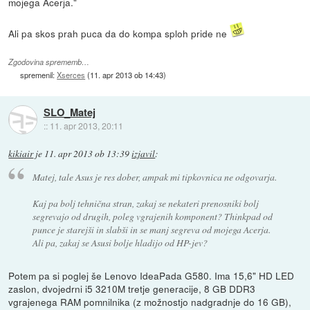
mojega Acerja."
Ali pa skos prah puca da do kompa sploh pride ne
Zgodovina sprememb…
spremenil:
Xserces
(
11. apr 2013 ob 14:43
)
SLO_Matej
::
11. apr 2013, 20:11
kikiair
je
11. apr 2013 ob 13:39
izjavil
:
Matej, tale Asus je res dober, ampak mi tipkovnica ne odgovarja.
Kaj pa bolj tehnična stran, zakaj se nekateri prenosniki bolj
segrevajo od drugih, poleg vgrajenih komponent? Thinkpad od
punce je starejši in slabši in se manj segreva od mojega Acerja.
Ali pa, zakaj se Asusi bolje hladijo od HP-jev?
Potem pa si poglej še Lenovo IdeaPada G580. Ima 15,6" HD LED
zaslon, dvojedrni i5 3210M tretje generacije, 8 GB DDR3
vgrajenega RAM pomnilnika (z možnostjo nadgradnje do 16 GB),