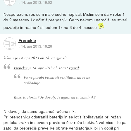
::
14. apr 2013, 19:02
Nesporazum, res sem malo čudno napisal. Mislim sem da v roku 1
do 2 mesecev 1x očistiš prenosnik. Če to nekomu naročiš, se stvari
pozabijo in realno čisti potem 1x na 3 do 4 mesece
Frenckie
::
14. apr 2013, 19:26
kikiair
je
14. apr 2013 ob 18:23
izjavil
:
Frenckie
je
14. apr 2013 ob 16:51
izjavil
:
Pa ne pozabi blokirati ventilator, da se ne
poškoduje.
Kako to storim? Je dovolj, če ugasnem računalnik?
Ni dovolj, da samo ugasneš računalnik.
Pri prenosniku odstraniš baterijo in se lotiš izpihavanja pri režah
pretoka zraka in seveda previdno čez režo blokiraš vetrnico - to pa
zato, da preprečiš prevelike obrate ventilatorja,ki bi jih dobil pri