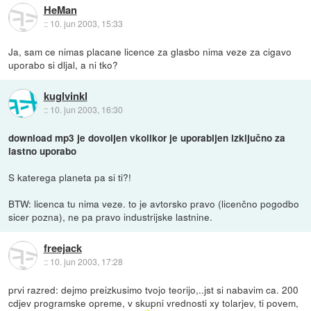
HeMan
::
10. jun 2003, 15:33
Ja, sam ce nimas placane licence za glasbo nima veze za cigavo
uporabo si dljal, a ni tko?
kuglvinkl
::
10. jun 2003, 16:30
download mp3 je dovoljen vkolikor je uporabljen izključno za
lastno uporabo
S katerega planeta pa si ti?!
BTW: licenca tu nima veze. to je avtorsko pravo (licenčno pogodbo
sicer pozna), ne pa pravo industrijske lastnine.
freejack
::
10. jun 2003, 17:28
prvi razred: dejmo preizkusimo tvojo teorijo,..jst si nabavim ca. 200
cdjev programske opreme, v skupni vrednosti xy tolarjev, ti povem,