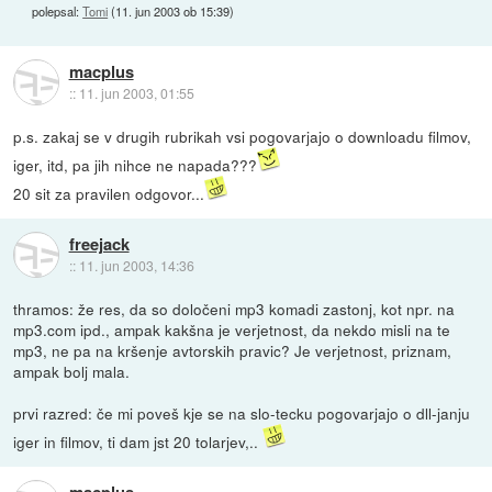
polepsal:
Tomi
(
11. jun 2003 ob 15:39
)
macplus
::
11. jun 2003, 01:55
p.s. zakaj se v drugih rubrikah vsi pogovarjajo o downloadu filmov,
iger, itd, pa jih nihce ne napada???
20 sit za pravilen odgovor...
freejack
::
11. jun 2003, 14:36
thramos: že res, da so določeni mp3 komadi zastonj, kot npr. na
mp3.com ipd., ampak kakšna je verjetnost, da nekdo misli na te
mp3, ne pa na kršenje avtorskih pravic? Je verjetnost, priznam,
ampak bolj mala.
prvi razred: če mi poveš kje se na slo-tecku pogovarjajo o dll-janju
iger in filmov, ti dam jst 20 tolarjev,..
macplus