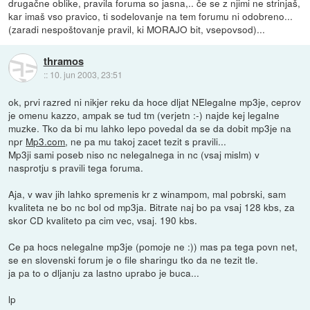
drugačne oblike, pravila foruma so jasna,.. če se z njimi ne strinjaš,
kar imaš vso pravico, ti sodelovanje na tem forumu ni odobreno...
(zaradi nespoštovanje pravil, ki MORAJO bit, vsepovsod)...
thramos
::
10. jun 2003, 23:51
ok, prvi razred ni nikjer reku da hoce dljat NElegalne mp3je, ceprov
je omenu kazzo, ampak se tud tm (verjetn :-) najde kej legalne
muzke. Tko da bi mu lahko lepo povedal da se da dobit mp3je na
npr
Mp3.com
, ne pa mu takoj zacet tezit s pravili...
Mp3ji sami poseb niso nc nelegalnega in nc (vsaj mislm) v
nasprotju s pravili tega foruma.
Aja, v wav jih lahko spremenis kr z winampom, mal pobrski, sam
kvaliteta ne bo nc bol od mp3ja. Bitrate naj bo pa vsaj 128 kbs, za
skor CD kvaliteto pa cim vec, vsaj. 190 kbs.
Ce pa hocs nelegalne mp3je (pomoje ne :)) mas pa tega povn net,
se en slovenski forum je o file sharingu tko da ne tezit tle.
ja pa to o dljanju za lastno uprabo je buca...
lp