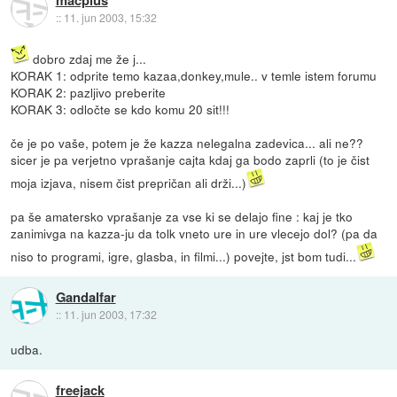
::
11. jun 2003, 15:32
dobro zdaj me že j...
KORAK 1: odprite temo kazaa,donkey,mule.. v temle istem forumu
KORAK 2: pazljivo preberite
KORAK 3: odločte se kdo komu 20 sit!!!
če je po vaše, potem je že kazza nelegalna zadevica... ali ne??
sicer je pa verjetno vprašanje cajta kdaj ga bodo zaprli (to je čist
moja izjava, nisem čist prepričan ali drži...)
pa še amatersko vprašanje za vse ki se delajo fine : kaj je tko
zanimivga na kazza-ju da tolk vneto ure in ure vlecejo dol? (pa da
niso to programi, igre, glasba, in filmi...) povejte, jst bom tudi...
Gandalfar
::
11. jun 2003, 17:32
udba.
freejack