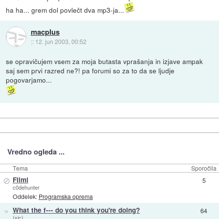
ha ha... grem dol povlečt dva mp3-ja...
macplus
::
12. jun 2003, 00:52
se opravičujem vsem za moja butasta vprašanja in izjave ampak
saj sem prvi razred ne?! pa forumi so za to da se ljudje
pogovarjamo...
Vredno ogleda ...
Tema
Sporočila
⊘
Filmi
5
c0dehunter
Oddelek:
Programska oprema
»
What the f--- do you think you're doing?
64
(sic)