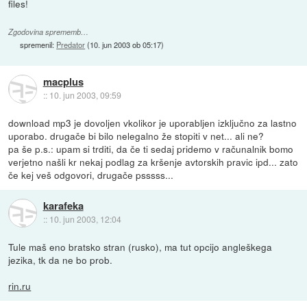
files!
Zgodovina sprememb…
spremenil:
Predator
(
10. jun 2003 ob 05:17
)
macplus
::
10. jun 2003, 09:59
download mp3 je dovoljen vkolikor je uporabljen izključno za lastno
uporabo. drugače bi bilo nelegalno že stopiti v net... ali ne?
pa še p.s.: upam si trditi, da če ti sedaj pridemo v računalnik bomo
verjetno našli kr nekaj podlag za kršenje avtorskih pravic ipd... zato
če kej veš odgovori, drugače psssss...
karafeka
::
10. jun 2003, 12:04
Tule maš eno bratsko stran (rusko), ma tut opcijo angleškega
jezika, tk da ne bo prob.
rin.ru