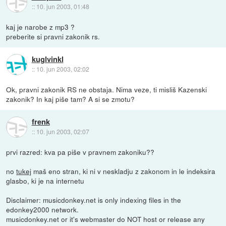
::
10. jun 2003, 01:48
kaj je narobe z mp3 ?
preberite si pravni zakonik rs.
kuglvinkl
::
10. jun 2003, 02:02
Ok, pravni zakonik RS ne obstaja. Nima veze, ti misliš Kazenski
zakonik? In kaj piše tam? A si se zmotu?
frenk
::
10. jun 2003, 02:07
prvi razred: kva pa piše v pravnem zakoniku??
no
tukej
maš eno stran, ki ni v neskladju z zakonom in le indeksira
glasbo, ki je na internetu
Disclaimer: musicdonkey.net is only indexing files in the
edonkey2000 network.
musicdonkey.net or it's webmaster do NOT host or release any