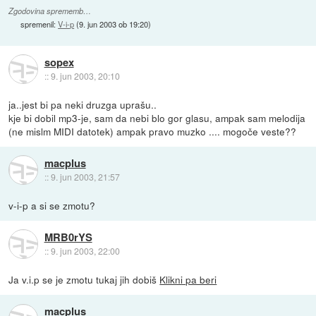
Zgodovina sprememb…
spremenil:
V-i-p
(
9. jun 2003 ob 19:20
)
sopex
::
9. jun 2003, 20:10
ja..jest bi pa neki druzga uprašu..
kje bi dobil mp3-je, sam da nebi blo gor glasu, ampak sam melodija
(ne mislm MIDI datotek) ampak pravo muzko .... mogoče veste??
macplus
::
9. jun 2003, 21:57
v-i-p a si se zmotu?
MRB0rYS
::
9. jun 2003, 22:00
Ja v.i.p se je zmotu tukaj jih dobiš
Klikni pa beri
macplus