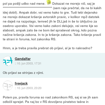
pol pa pošlji udbo nad mene.
Dokazat ne morejo nič, saj je
****************************************** (sem raje prečrtal, da ne bi kakih
idej dobil). Ampak dobr, vsi vemo kako to gre. Tudi tebi dejansko
ne morejo dokazat kršenje avtorskih pravic, v kolikor mp3 datotek
ne daješ na razpolago, temveč jih le DLLjaš in še to izključno za
osebno uporabo. Vsi vemo kako zakoni delujejo, vsi vemo kje so
slabosti, ampak zato še ne bom šel spraševat okrog, kdo pozna
načine kršenja zakona. In to je kršenje zakona. Tako kršenje pravil
te strani in foruma, kot zakonika RS.
Hmm, a je treba pravila prebrat ob prijavi, al je to naknadno?
Gandalfar
::
10. jun 2003, 17:31
Ob prijavi se strinjas z njimi.
freejack
::
10. jun 2003, 23:20
Potem pa, pravila foruma so nad zakonikom RS, saj si se jih sam
odločil sprejet. Pa naj bo v RS dovoljeno piratstvo tašne in