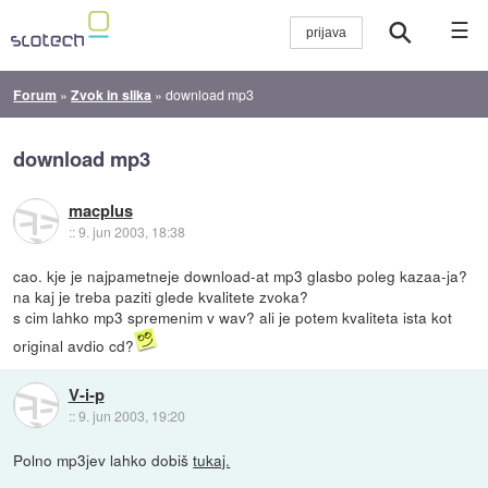
☰
Forum
»
Zvok in slika
»
download mp3
download mp3
macplus
::
9. jun 2003, 18:38
cao. kje je najpametneje download-at mp3 glasbo poleg kazaa-ja?
na kaj je treba paziti glede kvalitete zvoka?
s cim lahko mp3 spremenim v wav? ali je potem kvaliteta ista kot
original avdio cd?
V-i-p
::
9. jun 2003, 19:20
Polno mp3jev lahko dobiš
tukaj.