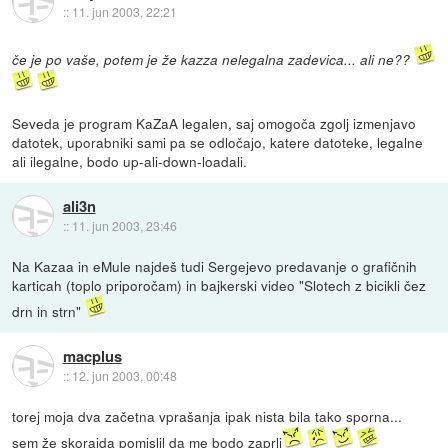
::
11. jun 2003, 22:21
če je po vaše, potem je že kazza nelegalna zadevica... ali ne??
Seveda je program KaZaA legalen, saj omogoča zgolj izmenjavo
datotek, uporabniki sami pa se odločajo, katere datoteke, legalne
ali ilegalne, bodo up-ali-down-loadali.
ali3n
::
11. jun 2003, 23:46
Na Kazaa in eMule najdeš tudi Sergejevo predavanje o grafičnih
karticah (toplo priporočam) in bajkerski video "Slotech z bicikli čez
drn in strn"
macplus
::
12. jun 2003, 00:48
torej moja dva začetna vprašanja ipak nista bila tako sporna...
sem že skorajda pomislil da me bodo zaprli