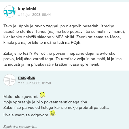
kuglvinkl
::
11. jun 2003, 00:44
Tako je. Apple je ravno zagnal, po njegovih besedah, izredno
uspešno storitev iTunes (naj me kdo popravi, če se motim v imenu),
kjer kahko naložiš skladbo v MP3 obliki. Zaenkrat samo za Mace,
kmalu pa naj bi bilo to možno tudi na PCjih.
Zakaj smo težil? Ker očitno povsem napačno dojema avtorsko
pravo, izključno zaradi tega. Ta ureditev velja in po moči, ki jo ima
ta industrija, ni pričakovati v kratkem času sprememb.
macplus
::
11. jun 2003, 01:50
Mater ste zgovorni.
moje vprasanje je bilo povsem tehnicnega tipa...
Zakoni so pa vec od tistega kar ste nekje prebrali pa culi...
Hvala vsem za odgovore
Zgodovina sprememb…