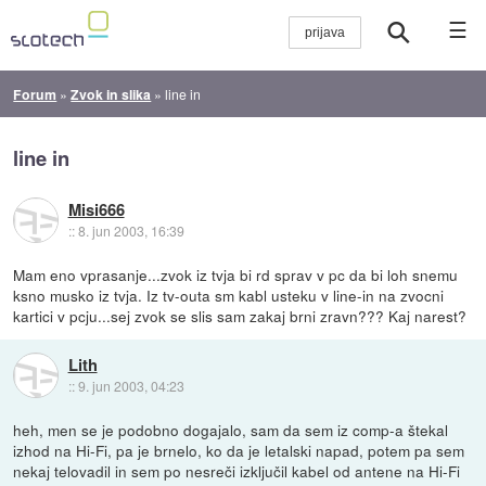
☰
Forum
»
Zvok in slika
»
line in
line in
Misi666
::
8. jun 2003, 16:39
Mam eno vprasanje...zvok iz tvja bi rd sprav v pc da bi loh snemu
ksno musko iz tvja. Iz tv-outa sm kabl usteku v line-in na zvocni
kartici v pcju...sej zvok se slis sam zakaj brni zravn??? Kaj narest?
Lith
::
9. jun 2003, 04:23
heh, men se je podobno dogajalo, sam da sem iz comp-a štekal
izhod na Hi-Fi, pa je brnelo, ko da je letalski napad, potem pa sem
nekaj telovadil in sem po nesreči izključil kabel od antene na Hi-Fi