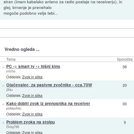
stran (imam kabelsko anteno za radio postaje na receiverju), in
glej, brnenje je prenehalo
mogoče podobno velja tebi...
Vredno ogleda ...
Tema
Sporočila
»
PC -> smart tv -> hišni kino
36
m!cho
Oddelek:
Zvok in slika
»
Ojačevalec, za pasivne zvočnike - cca.70W
20
2f4u
Oddelek:
Zvok in slika
»
Kako dobiti zvok iz prenosnika na receiver
30
potepuhec
Oddelek:
Zvok in slika
»
Problem zvoka na stolpu
5
Greg795
Oddelek:
Zvok in slika