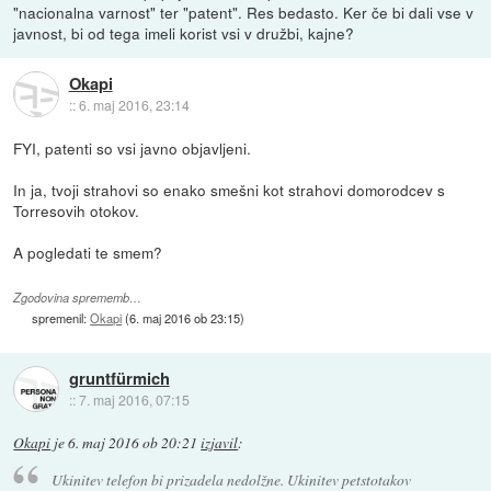
"nacionalna varnost" ter "patent". Res bedasto. Ker če bi dali vse v
javnost, bi od tega imeli korist vsi v družbi, kajne?
Okapi
::
6. maj 2016, 23:14
FYI, patenti so vsi javno objavljeni.
In ja, tvoji strahovi so enako smešni kot strahovi domorodcev s
Torresovih otokov.
A pogledati te smem?
Zgodovina sprememb…
spremenil:
Okapi
(
6. maj 2016 ob 23:15
)
gruntfürmich
::
7. maj 2016, 07:15
Okapi
je
6. maj 2016 ob 20:21
izjavil
:
Ukinitev telefon bi prizadela nedolžne. Ukinitev petstotakov