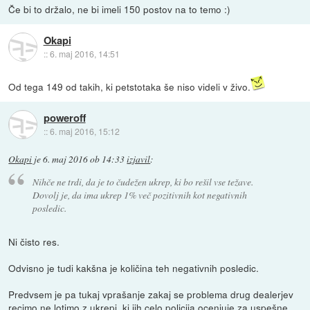
Če bi to držalo, ne bi imeli 150 postov na to temo :)
Okapi
::
6. maj 2016, 14:51
Od tega 149 od takih, ki petstotaka še niso videli v živo.
poweroff
::
6. maj 2016, 15:12
Okapi
je
6. maj 2016 ob 14:33
izjavil
:
Nihče ne trdi, da je to čudežen ukrep, ki bo rešil vse težave.
Dovolj je, da ima ukrep 1% več pozitivnih kot negativnih
posledic.
Ni čisto res.
Odvisno je tudi kakšna je količina teh negativnih posledic.
Predvsem je pa tukaj vprašanje zakaj se problema drug dealerjev
recimo ne lotimo z ukrepi, ki jih celo policija ocenjuje za uspešne