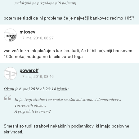
nedolžnih ne prizadane niťi najmanj.
potem se ti zdi da ni problema če je največji bankovec recimo 10€?
mtosev
::
7. maj 2016, 08:27
vse več folka tak plačuje s kartico. tudi, če bi bil največji bankovec
100e nekaj hudega ne bi bilo zarad tega
poweroff
::
7. maj 2016, 08:46
Okapi
je
6. maj 2016 ob 23:14
izjavil
:
In ja, tvoji strahovi so enako smešni kot strahovi domorodcev s
Torresovih otokov.
A pogledati te smem?
Smešni so tudi strahovi nekakšnih podjetnikov, ki imajo poslovne
skrivnosti.