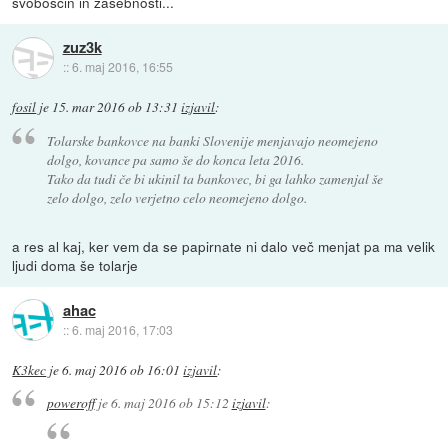
svoboščin in zasebnosti...
zuz3k
::
6. maj 2016, 16:55
fosil
je
15. mar 2016 ob 13:31
izjavil
:
Tolarske bankovce na banki Slovenije menjavajo neomejeno
dolgo, kovance pa samo še do konca leta 2016.
Tako da tudi če bi ukinil ta bankovec, bi ga lahko zamenjal še
zelo dolgo, zelo verjetno celo neomejeno dolgo.
a res al kaj, ker vem da se papirnate ni dalo več menjat pa ma velik
ljudi doma še tolarje
ahac
::
6. maj 2016, 17:03
K3kec
je
6. maj 2016 ob 16:01
izjavil
:
poweroff
je
6. maj 2016 ob 15:12
izjavil
: