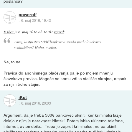
poslanca?
poweroff
::
6. maj 2016, 19:43
K3kec
je
6. maj 2016 ob 16:01
izjavil
:
Torej, lastništvo 500€ bankovca spada med človekovo
svoboščino? Haha, cvetka.
Ne, to ne.
Pravica do anonimnega plačevanja pa je po mojem mnenju
človekova pravica. Mogoče se komu zdi to stališče skrajno, ampak
za njim trdno stojim.
iKst
::
6. maj 2016, 20:03
Argument, da je treba 500€ bankovec ukiniti, ker kriminalci lažje
delajo z njim je naravnost idiotski. Potem lahko ukinemo telefone,
internet, avtomobile... Treba je zapret kriminalce, ne pa ukinit
plačilnega sredstva s katerim mogoče operira tudi kak kriminalc.