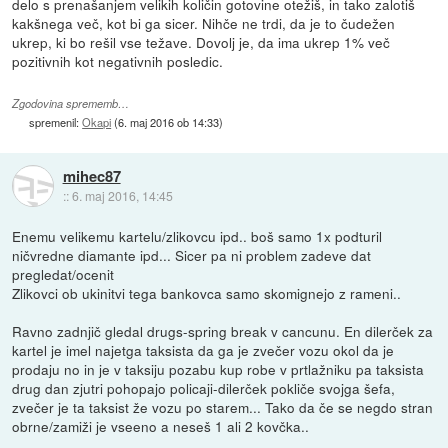
delo s prenašanjem velikih količin gotovine otežiš, in tako zalotiš
kakšnega več, kot bi ga sicer. Nihče ne trdi, da je to čudežen
ukrep, ki bo rešil vse težave. Dovolj je, da ima ukrep 1% več
pozitivnih kot negativnih posledic.
Zgodovina sprememb…
spremenil:
Okapi
(
6. maj 2016 ob 14:33
)
mihec87
::
6. maj 2016, 14:45
Enemu velikemu kartelu/zlikovcu ipd.. boš samo 1x podturil
ničvredne diamante ipd... Sicer pa ni problem zadeve dat
pregledat/ocenit
Zlikovci ob ukinitvi tega bankovca samo skomignejo z rameni..
Ravno zadnjič gledal drugs-spring break v cancunu. En dilerček za
kartel je imel najetga taksista da ga je zvečer vozu okol da je
prodaju no in je v taksiju pozabu kup robe v prtlažniku pa taksista
drug dan zjutri pohopajo policaji-dilerček pokliče svojga šefa,
zvečer je ta taksist že vozu po starem... Tako da če se negdo stran
obrne/zamiži je vseeno a neseš 1 ali 2 kovčka..