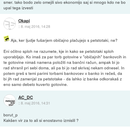
smer. tako bodo zelo omejili sivo ekonomijo saj si mnogo kdo ne bo
upal tega izvesti
Okapi
::
8. maj 2016, 14:28
Aja, ker ljudje fušarjem običajno plačujejo s petstotaki, ne?
Eni očitno sploh ne razumete, kje in kako se petstotaki sploh
uporabljajo. Ko imaš za par torb gotovine v "običajnih" bankovcih in
te gotovine nimaš namena položiti na bančni račun, ampak bi jo
rad shranil pri sebi doma, ali pa bi jo rad skrivaj nekam odnesel. In
potem greš s temi parimi torbami bankovcev v banko in rečeš, da
bi jih rad zamenjal za petstotake - da lahko iz banke odkorakaš z
eno samo debelo kuverto gotovine.
AC_DC
::
8. maj 2016, 14:31
borut_p
Kakšen vir za to ali si enostavno izmislil ?