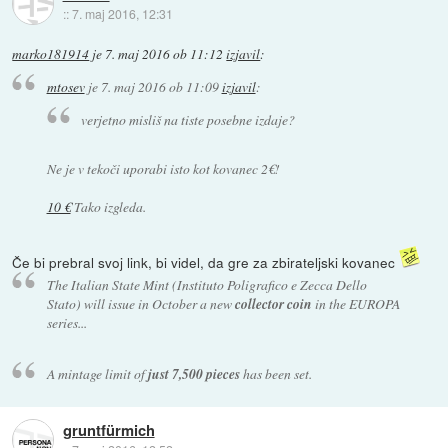
::
7. maj 2016, 12:31
marko181914
je
7. maj 2016 ob 11:12
izjavil
:
mtosev
je
7. maj 2016 ob 11:09
izjavil
:
verjetno misliš na tiste posebne izdaje?
Ne je v tekoči uporabi isto kot kovanec 2€!
10 €
Tako izgleda.
Če bi prebral svoj link, bi videl, da gre za zbirateljski kovanec
The Italian State Mint (Instituto Poligrafico e Zecca Dello
Stato) will issue in October a new
collector coin
in the EUROPA
series...
A mintage limit of
just 7,500 pieces
has been set.
gruntfürmich