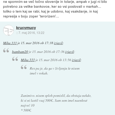
ne spomnim se več točno slovenije in tolarje, ampak v jugi ni bilo
potrebno za velike bankovce, ker so vsi poslovali v markah...
toliko o tem kaj se rabi, kaj je udobno, kaj vsakdanje, in kaj
represija v boju zoper 'terorizem'...
krucymucy
::
7. maj 2016, 13:22
Miha 333
je
15. mar 2016 ob 17:38
izjavil
:
bambam20
je
15. mar 2016 ob 17:36
izjavil
:
Miha 333
je
15. mar 2016 ob 13:56
izjavil
:
Res pa je, da ga v življenju še nisem
imel v rokah.
Zanimivo. nisem sploh pomislil, da obstaja nekdo,
ki si ni lastil vsaj 500€.. Sam sem imel naenkrat
največ 10
* 500€,