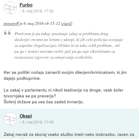
Furbo
::
6. maj 2016, 17:32
poweroff
je
6. maj 2016 ob 15:12
izjavil
:
Predvsem je pa tukaj vprašanje zakaj se problema drug
dealerjev recimo ne lotimo z ukrepi, ki jih celo policija ocenjuje
za uspešne (legalizacija). Očitno to ni tako velik problem... ali
pa ga v resnici nočemo rešiti, pač pa ga raje izkoriščamo za
raznorazne izgovore za omejevanje svoboščin.
Ker se politiki nočejo zameriti svojim dilerjem/kriminalcem, ki jim
dajejo podkupnine.
Le zakaj v parlamentu ni nikoli testiranja na droge, vsak šofer
tovornjaka se pa preverja?
Šoferji države pa ves čas zadeti krmarijo.
Okapi
::
6. maj 2016, 17:40
Zakaj moraš za skoraj vsako službo imeti neko izobrazbo, razen za