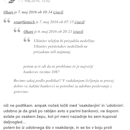
::
7. maj 2016, 12:52
Okapi
je
7. maj 2016 ob 10:14
izjavil
:
gruntfürmich
je
7. maj 2016 ob 07:15
izjavil
:
Okapi
je
6. maj 2016 ob 20:21
izjavil
:
Ukinitev telefon bi prizadela nedolžne.
Ukinitev petstotakov nedolžnih ne
prizadane niťi najmanj.
potem se ti zdi da ni problema če je največji
bankovec recimo 10€?
Recimo zakaj podlo podtikaš? V vsakdanjem življenju se precej
dobro ve, kakšni bankovci so potrebni za udobno poslovanje z
gotovino.
nič ne podtikam. ampak nočeš ločiti med 'vsakdanjim' in 'udobnim'.
udobno je da greš po rabljen avto s parimi bankovci, ne šopom
solate po vsakem žepu, kot pri meni nazadnje ko sem kupoval
daljnogled...
potem bo iz udobnega šlo v vsakdanje, in se bo v boju proti