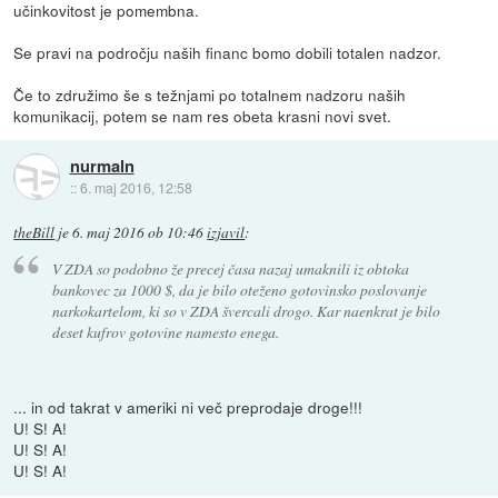
učinkovitost je pomembna.
Se pravi na področju naših financ bomo dobili totalen nadzor.
Če to združimo še s težnjami po totalnem nadzoru naših
komunikacij, potem se nam res obeta krasni novi svet.
nurmaln
::
6. maj 2016, 12:58
theBill
je
6. maj 2016 ob 10:46
izjavil
:
V ZDA so podobno že precej časa nazaj umaknili iz obtoka
bankovec za 1000 $, da je bilo oteženo gotovinsko poslovanje
narkokartelom, ki so v ZDA švercali drogo. Kar naenkrat je bilo
deset kufrov gotovine namesto enega.
... in od takrat v ameriki ni več preprodaje droge!!!
U! S! A!
U! S! A!
U! S! A!