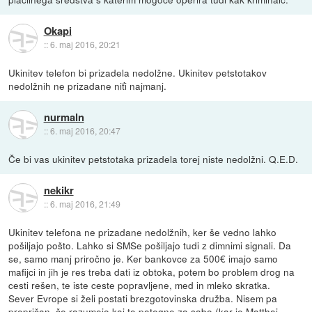
Okapi
::
6. maj 2016, 20:21
Ukinitev telefon bi prizadela nedolžne. Ukinitev petstotakov
nedolžnih ne prizadane niťi najmanj.
nurmaln
::
6. maj 2016, 20:47
Če bi vas ukinitev petstotaka prizadela torej niste nedolžni. Q.E.D.
nekikr
::
6. maj 2016, 21:49
Ukinitev telefona ne prizadane nedolžnih, ker še vedno lahko
pošiljajo pošto. Lahko si SMSe pošiljajo tudi z dimnimi signali. Da
se, samo manj priročno je. Ker bankovce za 500€ imajo samo
mafijci in jih je res treba dati iz obtoka, potem bo problem drog na
cesti rešen, te iste ceste popravljene, med in mleko skratka.
Sever Evrope si želi postati brezgotovinska družba. Nisem pa
prepričan, če razumejo kaj to potegne za sabo (kar je Matthai