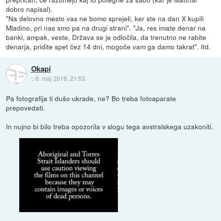
dobro napisal).
"Na delovno mesto vas ne bomo sprejeli, ker ste na dan X kupili
Mladino, pri nas smo pa na drugi strani". "Ja, res imate denar na
banki, ampak, veste, Država se je odločila, da trenutno ne rabite
denarja, pridite spet čez 14 dni, mogoče vam ga damo takrat". Itd.
Okapi
::
6. maj 2016, 21:53
Pa fotografija ti dušo ukrade, ne? Bo treba fotoaparate
prepovedati.
In nujno bi bilo treba opozorila v slogu tega avstralskega uzakoniti.