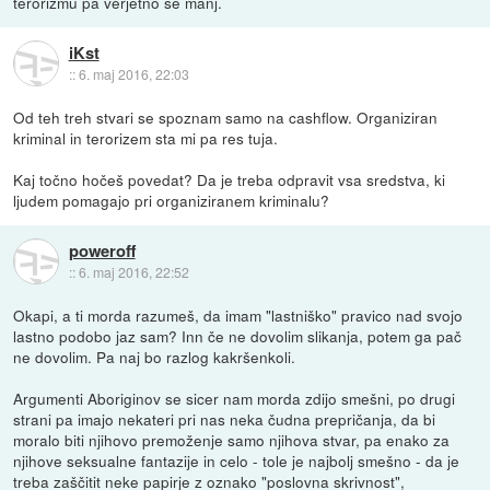
terorizmu pa verjetno še manj.
iKst
::
6. maj 2016, 22:03
Od teh treh stvari se spoznam samo na cashflow. Organiziran
kriminal in terorizem sta mi pa res tuja.
Kaj točno hočeš povedat? Da je treba odpravit vsa sredstva, ki
ljudem pomagajo pri organiziranem kriminalu?
poweroff
::
6. maj 2016, 22:52
Okapi, a ti morda razumeš, da imam "lastniško" pravico nad svojo
lastno podobo jaz sam? Inn če ne dovolim slikanja, potem ga pač
ne dovolim. Pa naj bo razlog kakršenkoli.
Argumenti Aboriginov se sicer nam morda zdijo smešni, po drugi
strani pa imajo nekateri pri nas neka čudna prepričanja, da bi
moralo biti njihovo premoženje samo njihova stvar, pa enako za
njihove seksualne fantazije in celo - tole je najbolj smešno - da je
treba zaščitit neke papirje z oznako "poslovna skrivnost",