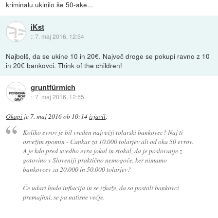
kriminalu ukinilo še 50-ake...
iKst
::
7. maj 2016, 12:54
Najbolš, da se ukine 10 in 20€. Največ droge se pokupi ravno z 10
in 20€ bankovci. Think of the children!
gruntfürmich
::
7. maj 2016, 12:55
Okapi
je
7. maj 2016 ob 10:14
izjavil
:
Koliko evrov je bil vreden največji tolarski bankovec? Naj ti
osvežim spomin - Cankar za 10.000 tolarjev ali od oka 50 evrov.
A je kdo pred uvedbo evra jokal in stokal, da je poslovanje z
gotovino v Sloveniji praktično nemogoče, ker nimamo
bankovcev za 20.000 in 50.000 tolarjev?
Če udari huda inflacija in se izkaže, da so postali bankovci
premajhni, se pa natisne večje.