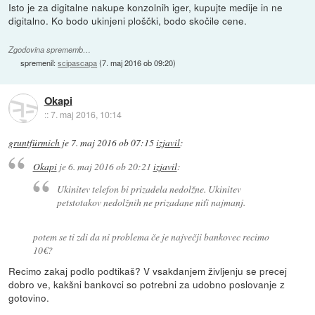
Isto je za digitalne nakupe konzolnih iger, kupujte medije in ne
digitalno. Ko bodo ukinjeni ploščki, bodo skočile cene.
Zgodovina sprememb…
spremenil:
scipascapa
(
7. maj 2016 ob 09:20
)
Okapi
::
7. maj 2016, 10:14
gruntfürmich
je
7. maj 2016 ob 07:15
izjavil
:
Okapi
je
6. maj 2016 ob 20:21
izjavil
:
Ukinitev telefon bi prizadela nedolžne. Ukinitev
petstotakov nedolžnih ne prizadane niťi najmanj.
potem se ti zdi da ni problema če je največji bankovec recimo
10€?
Recimo zakaj podlo podtikaš? V vsakdanjem življenju se precej
dobro ve, kakšni bankovci so potrebni za udobno poslovanje z
gotovino.