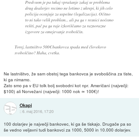
Predvsem je pa tukaj vprašanje zakaj se problema
drug dealerjev recimo ne lotimo z ukrepi, ki jih celo
policija ocenjuje za uspešne (legalizacija). Očitno
to ni tako velik problem... ali pa ga v resnici nočemo
rešiti, pač pa ga raje izkoriščamo za raznorazne
izgovore za omejevanje svoboščin.
Torej, lastništvo 500€ bankovca spada med človekovo
svoboščino? Haha, cvetka.
Ne lastništvo, že sam obstoj tega bankovca je svoboščina za tiste,
ki ga nimamo.
Zato smo pa v EU tolk bolj svobodni kot npr. Američani (največji:
$100) ali Norvežani (največji: 1000 nok ≃ 100€)!
Okapi
::
6. maj 2016, 17:20
100 dolarjev je največji bankovec, ki ga še tiskajo. Drugače pa so
še vedno veljavni tudi bankovci za 1000, 5000 in 10.000 dolarjev.