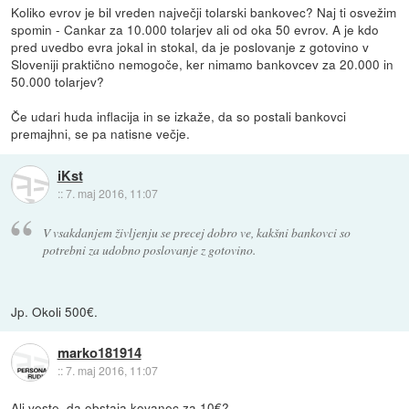
Koliko evrov je bil vreden največji tolarski bankovec? Naj ti osvežim
spomin - Cankar za 10.000 tolarjev ali od oka 50 evrov. A je kdo
pred uvedbo evra jokal in stokal, da je poslovanje z gotovino v
Sloveniji praktično nemogoče, ker nimamo bankovcev za 20.000 in
50.000 tolarjev?
Če udari huda inflacija in se izkaže, da so postali bankovci
premajhni, se pa natisne večje.
iKst
::
7. maj 2016, 11:07
V vsakdanjem življenju se precej dobro ve, kakšni bankovci so
potrebni za udobno poslovanje z gotovino.
Jp. Okoli 500€.
marko181914
::
7. maj 2016, 11:07
Ali veste, da obstaja kovanec za 10€?