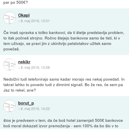
par po 500€?
Okapi
::
8. maj 2016, 13:01
Če imaš opravka s toliko bankovci, da ti štetje predstavlja problem,
to itak počneš strojno. Ročno štejejo bankovce samo še tisti, ki v
tem uživajo, se pravi jim z ukinitvijo petstotakov užitek samo
povečaš.
nekikr
::
8. maj 2016, 13:58
Nedolžni tudi telefonirajo samo kadar morajo res nekaj povedati. In
takrat lahko to povedo tudi z dimnimi signali. Bo že res, če sem pa
Jaz to rekel, ane?
borut_p
::
8. maj 2016, 14:22
štos je predvsem v tem, da če boš hotel zamenjati 500€ bankovce
boš moral dokazati izvor premoženja - sem 100% da bo šlo v to