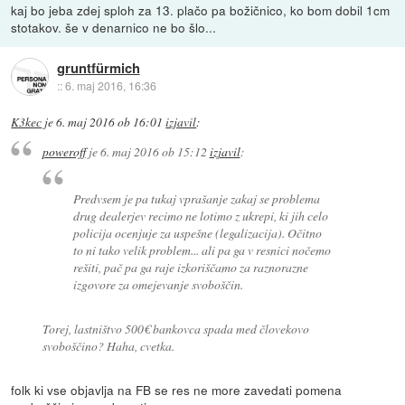
kaj bo jeba zdej sploh za 13. plačo pa božičnico, ko bom dobil 1cm
stotakov. še v denarnico ne bo šlo...
gruntfürmich
::
6. maj 2016, 16:36
K3kec
je
6. maj 2016 ob 16:01
izjavil
:
poweroff
je
6. maj 2016 ob 15:12
izjavil
:
Predvsem je pa tukaj vprašanje zakaj se problema
drug dealerjev recimo ne lotimo z ukrepi, ki jih celo
policija ocenjuje za uspešne (legalizacija). Očitno
to ni tako velik problem... ali pa ga v resnici nočemo
rešiti, pač pa ga raje izkoriščamo za raznorazne
izgovore za omejevanje svoboščin.
Torej, lastništvo 500€ bankovca spada med človekovo
svoboščino? Haha, cvetka.
folk ki vse objavlja na FB se res ne more zavedati pomena