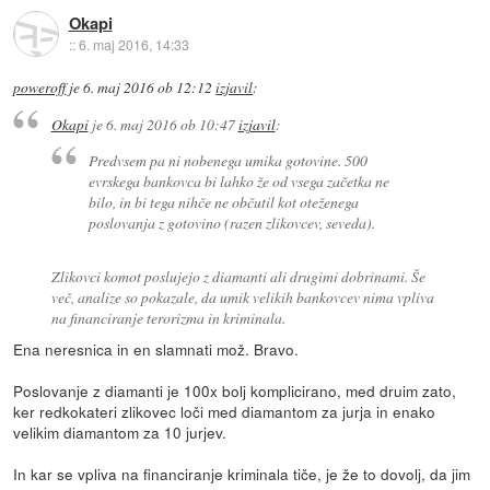
Okapi
::
6. maj 2016, 14:33
poweroff
je
6. maj 2016 ob 12:12
izjavil
:
Okapi
je
6. maj 2016 ob 10:47
izjavil
:
Predvsem pa ni nobenega umika gotovine. 500
evrskega bankovca bi lahko že od vsega začetka ne
bilo, in bi tega nihče ne občutil kot oteženega
poslovanja z gotovino (razen zlikovcev, seveda).
Zlikovci komot poslujejo z diamanti ali drugimi dobrinami. Še
več, analize so pokazale, da umik velikih bankovcev nima vpliva
na financiranje terorizma in kriminala.
Ena neresnica in en slamnati mož. Bravo.
Poslovanje z diamanti je 100x bolj komplicirano, med druim zato,
ker redkokateri zlikovec loči med diamantom za jurja in enako
velikim diamantom za 10 jurjev.
In kar se vpliva na financiranje kriminala tiče, je že to dovolj, da jim