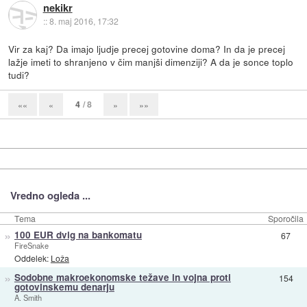
nekikr
::
8. maj 2016, 17:32
Vir za kaj? Da imajo ljudje precej gotovine doma? In da je precej
lažje imeti to shranjeno v čim manjši dimenziji? A da je sonce toplo
tudi?
4
/ 8
««
«
»
»»
Vredno ogleda ...
Tema
Sporočila
»
100 EUR dvig na bankomatu
67
FireSnake
Oddelek:
Loža
»
Sodobne makroekonomske težave in vojna proti
154
gotovinskemu denarju
A. Smith