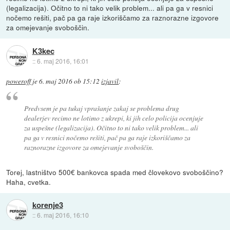
(legalizacija). Očitno to ni tako velik problem... ali pa ga v resnici
nočemo rešiti, pač pa ga raje izkoriščamo za raznorazne izgovore
za omejevanje svoboščin.
K3kec
::
6. maj 2016, 16:01
poweroff
je
6. maj 2016 ob 15:12
izjavil
:
Predvsem je pa tukaj vprašanje zakaj se problema drug
dealerjev recimo ne lotimo z ukrepi, ki jih celo policija ocenjuje
za uspešne (legalizacija). Očitno to ni tako velik problem... ali
pa ga v resnici nočemo rešiti, pač pa ga raje izkoriščamo za
raznorazne izgovore za omejevanje svoboščin.
Torej, lastništvo 500€ bankovca spada med človekovo svoboščino?
Haha, cvetka.
korenje3
::
6. maj 2016, 16:10