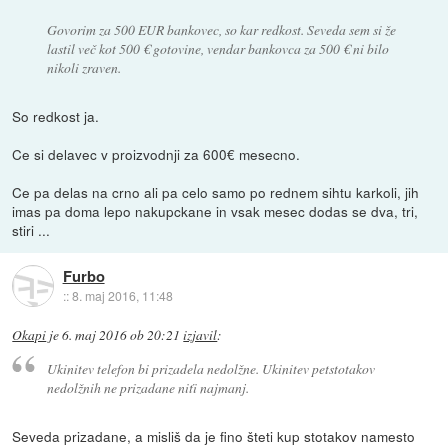
Govorim za 500 EUR bankovec, so kar redkost. Seveda sem si že
lastil več kot 500 € gotovine, vendar bankovca za 500 € ni bilo
nikoli zraven.
So redkost ja.
Ce si delavec v proizvodnji za 600€ mesecno.
Ce pa delas na crno ali pa celo samo po rednem sihtu karkoli, jih
imas pa doma lepo nakupckane in vsak mesec dodas se dva, tri,
stiri ...
Furbo
::
8. maj 2016, 11:48
Okapi
je
6. maj 2016 ob 20:21
izjavil
:
Ukinitev telefon bi prizadela nedolžne. Ukinitev petstotakov
nedolžnih ne prizadane niťi najmanj.
Seveda prizadane, a misliš da je fino šteti kup stotakov namesto