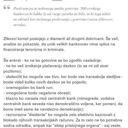
Predvsem pa ni nobenega umika gotovine. 500 evrskega
bankovca bi lahko že od vsega začetka ne bilo, in bi tega nihče
ne občutil kot oteženega poslovanja z gotovino (razen zlikovcev,
seveda).
Zlikovci komot poslujejo z diamanti ali drugimi dobrinami. Še več,
analize so pokazale, da umik velikih bankovcev nima vpliva na
financiranje terorizma in kriminala.
Še enkrat - ko ne bo gotovine se bo zgodilo naslednje:
- ne bo več izmikanja plačevanju davkov (to se mi zdi sicer
pozitivno);
- obdavčiti bo mogoče vse živo, ker bodo vse transakcije sledljive -
boste videli koliko novih davkov se bo pojavilo;
- onemogočen bo bank run;
- omogočene bodo negativne obresti;
- blazno bo narasla moč centralnih bank (mimogrede, vodstva
centralnih bank seveda niso demokratično voljena, kar pomeni, da
bomo imeli samo še navidezno demokracijo);
- raznorazne "disidente" bo mogoče zelo efektivno kaznovati z
blokado njihovih transakcijskih računov. Za to celo ne bo potrebna
sodna odredba, ampak kar "sklep pristojnega organa" - saj veste,