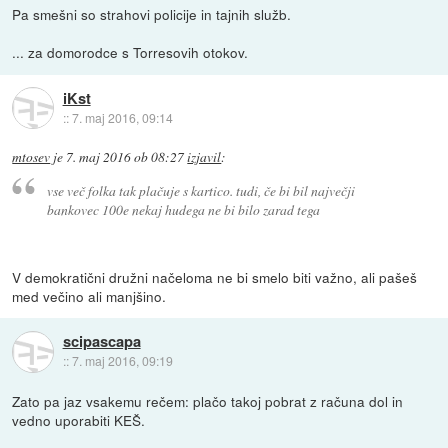
Pa smešni so strahovi policije in tajnih služb.
... za domorodce s Torresovih otokov.
iKst
::
7. maj 2016, 09:14
mtosev
je
7. maj 2016 ob 08:27
izjavil
:
vse več folka tak plačuje s kartico. tudi, če bi bil največji
bankovec 100e nekaj hudega ne bi bilo zarad tega
V demokratični družni načeloma ne bi smelo biti važno, ali pašeš
med večino ali manjšino.
scipascapa
::
7. maj 2016, 09:19
Zato pa jaz vsakemu rečem: plačo takoj pobrat z računa dol in
vedno uporabiti KEŠ.