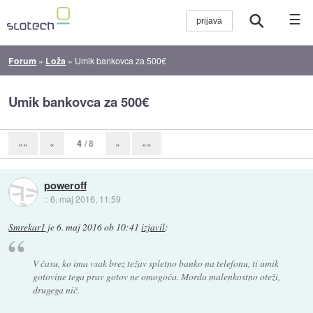
☰
Forum
»
Loža
»
Umik bankovca za 500€
Umik bankovca za 500€
4
/ 8
««
«
»
»»
poweroff
::
6. maj 2016, 11:59
Smrekar1
je
6. maj 2016 ob 10:41
izjavil
:
V času, ko ima vsak brez težav spletno banko na telefonu, ti umik
gotovine tega prav gotov ne omogoča. Morda malenkostno oteži,
drugega nič.