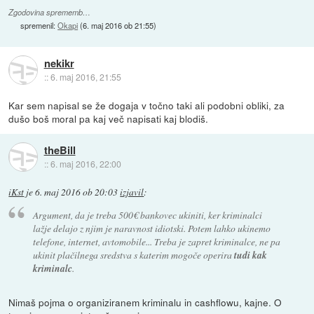
Zgodovina sprememb…
spremenil:
Okapi
(
6. maj 2016 ob 21:55
)
nekikr
::
6. maj 2016, 21:55
Kar sem napisal se že dogaja v točno taki ali podobni obliki, za
dušo boš moral pa kaj več napisati kaj blodiš.
theBill
::
6. maj 2016, 22:00
iKst
je
6. maj 2016 ob 20:03
izjavil
:
Argument, da je treba 500€ bankovec ukiniti, ker kriminalci
lažje delajo z njim je naravnost idiotski. Potem lahko ukinemo
telefone, internet, avtomobile... Treba je zapret kriminalce, ne pa
ukinit plačilnega sredstva s katerim mogoče operira
tudi kak
kriminalc
.
Nimaš pojma o organiziranem kriminalu in cashflowu, kajne. O