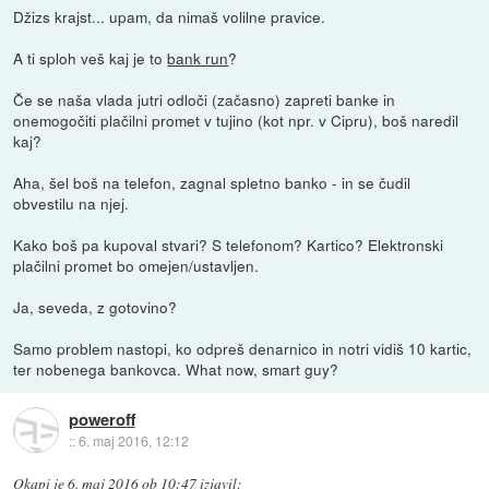
Džizs krajst... upam, da nimaš volilne pravice.
A ti sploh veš kaj je to
bank run
?
Če se naša vlada jutri odloči (začasno) zapreti banke in
onemogočiti plačilni promet v tujino (kot npr. v Cipru), boš naredil
kaj?
Aha, šel boš na telefon, zagnal spletno banko - in se čudil
obvestilu na njej.
Kako boš pa kupoval stvari? S telefonom? Kartico? Elektronski
plačilni promet bo omejen/ustavljen.
Ja, seveda, z gotovino?
Samo problem nastopi, ko odpreš denarnico in notri vidiš 10 kartic,
ter nobenega bankovca. What now, smart guy?
poweroff
::
6. maj 2016, 12:12
Okapi
je
6. maj 2016 ob 10:47
izjavil
: