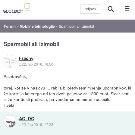
☰
Forum
»
Mobilne tehnologije
»
Sparmobil ali Izimobil
Sparmobil ali Izimobil
Frachy
::
22. feb 2016, 16:50
Pozdravček,
torej, kot že v naslovu ... rabila bi predvsem mnenja uporabnikov, ki
že koristijo katerega od teh dveh paketov za 1500 enot. Sicer sem
si že kar dosti prebrala, pa vendar se ne morem odločiti.
Hvala!
AC_DC
::
22. feb 2016, 17:28