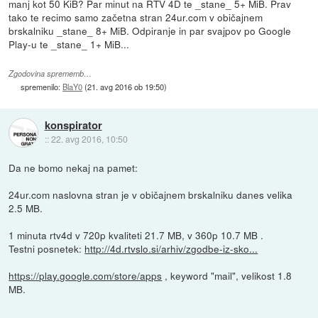
manj kot 50 KiB? Par minut na RTV 4D te _stane_ 5+ MiB. Prav
tako te recimo samo začetna stran 24ur.com v običajnem
brskalniku _stane_ 8+ MiB. Odpiranje in par svajpov po Google
Play-u te _stane_ 1+ MiB...
Zgodovina sprememb…
spremenilo:
BlaY0
(
21. avg 2016 ob 19:50
)
konspirator
::
22. avg 2016, 10:50
Da ne bomo nekaj na pamet:
24ur.com naslovna stran je v običajnem brskalniku danes velika
2.5 MB.
1 minuta rtv4d v 720p kvaliteti 21.7 MB, v 360p 10.7 MB .
Testni posnetek:
http://4d.rtvslo.si/arhiv/zgodbe-iz-sko...
https://play.google.com/store/apps
, keyword "mail", velikost 1.8
MB.