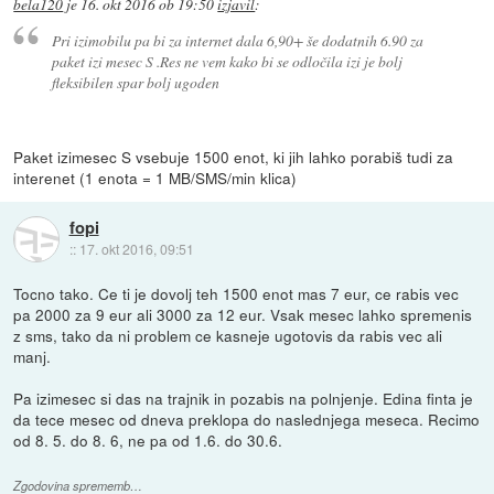
bela120
je
16. okt 2016 ob 19:50
izjavil
:
Pri izimobilu pa bi za internet dala 6,90+ še dodatnih 6.90 za
paket izi mesec S .Res ne vem kako bi se odločila izi je bolj
fleksibilen spar bolj ugoden
Paket izimesec S vsebuje 1500 enot, ki jih lahko porabiš tudi za
interenet (1 enota = 1 MB/SMS/min klica)
fopi
::
17. okt 2016, 09:51
Tocno tako. Ce ti je dovolj teh 1500 enot mas 7 eur, ce rabis vec
pa 2000 za 9 eur ali 3000 za 12 eur. Vsak mesec lahko spremenis
z sms, tako da ni problem ce kasneje ugotovis da rabis vec ali
manj.
Pa izimesec si das na trajnik in pozabis na polnjenje. Edina finta je
da tece mesec od dneva preklopa do naslednjega meseca. Recimo
od 8. 5. do 8. 6, ne pa od 1.6. do 30.6.
Zgodovina sprememb…