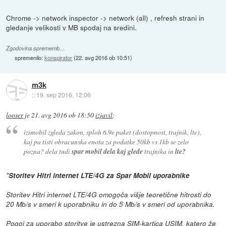
Chrome -> network inspector -> network (all) , refresh strani in
gledanje velikosti v MB spodaj na sredini.
Zgodovina sprememb…
spremenilo:
konspirator
(
22. avg 2016 ob 10:51
)
m3k
::
19. sep 2016, 12:06
looser
je
21. avg 2016 ob 18:50
izjavil
:
izimobil zgleda zakon, sploh 6.9e paket (dostopnost, trajnik, lte),
kaj pa tisti obracunska enota za podatke 50kb vs 1kb se zelo
pozna? dela tudi
spar mobil dela kaj glede
trajnika in
lte?
"
Storitev Hitri internet LTE/4G za Spar Mobil uporabnike
Storitev Hitri internet LTE/4G omogoča višje teoretične hitrosti do
20 Mb/s v smeri k uporabniku in do 5 Mb/s v smeri od uporabnika.
Pogoj za uporabo storitve je ustrezna SIM-kartica USIM, katero že