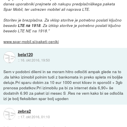
danes uporabniki prejmete ob nakupu predplačniškega paketa
Spar Mobil, ter ustrezen mobitel ali naprava LTE.
Storitev je brezplačna. Za vklop storitve je potrebno poslati ključno
besedo
LTE na 1918
. Za izklop storitve je potrebno poslati ključno
besedo LTE NE na 1918."
www.spar-mobil.si/paketi-ceniki
bela120
::
16. okt 2016, 19:50
Sem v podobni dilemi in se moram hitro odločiti ampak glede na to
,da lahko izimobil polnim tudi z bankomata in preko spleta mi boljše
deluje.Pri sparu dobim za 10 eur 1000 enot klicev in sporočil + 3gb
prenosa podatkov.Pri izimobilu pa bi za internet dala 6,90+ še
dodatnih 6.90 za paket izi mesec S .Res ne vem kako bi se odločila
izi je bolj fleksibilen spar bolj ugoden
zebra2
::
17. okt 2016, 01:10