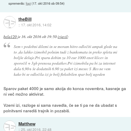
spremenilo:
fopi
(
17. okt 2016 ob 09:54
)
theBill
::
17. okt 2016, 14:02
bela120
je
16. okt 2016 ob 19:50
izjavil
:
Sem v podobni dilemi in se moram hitro odločiti ampak glede na
to ,da lahko izimobil polnim tudi z bankomata in preko spleta mi
boljše deluje.Pri sparu dobim za 10 eur 1000 enot klicev in
sporočil + 3gb prenosa podatkov.Pri izimobilu pa bi za internet
dala 6,90+ še dodatnih 6.90 za paket izi mesec S .Res ne vem
kako bi se odločila izi je bolj fleksibilen spar bolj ugoden
Sparov paket 4000 je samo akcija do konca novembra, kasneje ga
ni več možno aktivirat.
Vzemi izi, razloge si sama navedla, če se ti pa ne da ubadat s
polnitvami narediš trajnik in pozabiš.
Matthew
::
25. okt 2016, 22:48