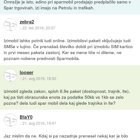
Omrežje je isto, edino pri sparmobil prodajajo predplačilo samo v
Spar trgovinah, izi imajo na Petrolu in trafikah.
zebra2
::
22. feb 2016, 20:37
Izimobil lahko polniš tudi online. Izimobilovi paketi vključujejo tudi
SMSe v tujino. Če prenašaš številko dobiš pri izmobilu SIM kartico
in prvi mesec paketa zastonj. Kar se mene tiče ni dileme, ne
poznam nobene prednosti Sparmobila.
looser
::
21. avg 2016, 18:50
izimobil zgleda zakon, sploh 6.9e paket (dostopnost, trajnik, lte),
kaj pa tisti obracunska enota za podatke 50kb vs 1kb se zelo
pozna? dela tudi spar mobil dela kaj glede trajnika in lte?
BlaY0
::
21. avg 2016, 19:47
Jaz mislim da ne. Kdaj si pa nazadnje prenesel nekaj kar je bilo