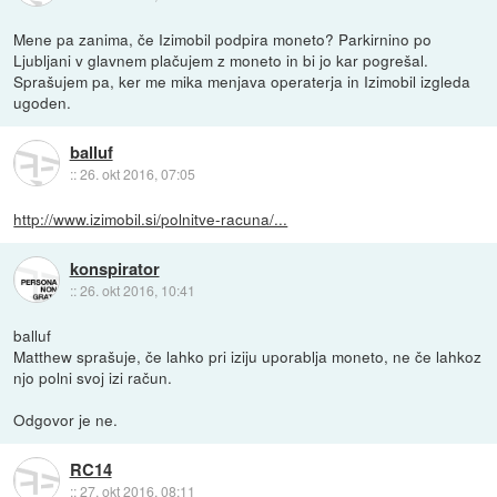
Mene pa zanima, če Izimobil podpira moneto? Parkirnino po
Ljubljani v glavnem plačujem z moneto in bi jo kar pogrešal.
Sprašujem pa, ker me mika menjava operaterja in Izimobil izgleda
ugoden.
balluf
::
26. okt 2016, 07:05
http://www.izimobil.si/polnitve-racuna/...
konspirator
::
26. okt 2016, 10:41
balluf
Matthew sprašuje, če lahko pri iziju uporablja moneto, ne če lahkoz
njo polni svoj izi račun.
Odgovor je ne.
RC14
::
27. okt 2016, 08:11