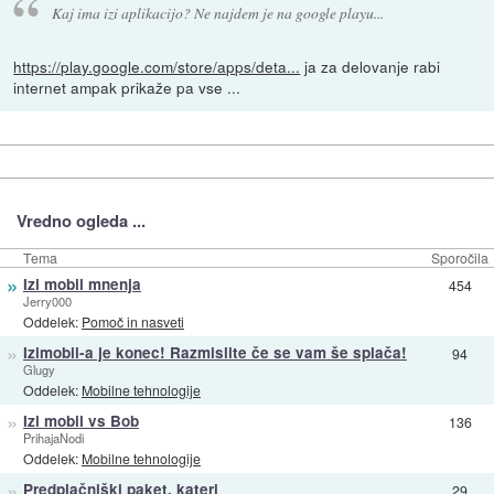
Kaj ima izi aplikacijo? Ne najdem je na google playu...
https://play.google.com/store/apps/deta...
ja za delovanje rabi
internet ampak prikaže pa vse ...
Vredno ogleda ...
Tema
Sporočila
»
Izi mobil mnenja
454
Jerry000
Oddelek:
Pomoč in nasveti
»
Izimobil-a je konec! Razmislite če se vam še splača!
94
Glugy
Oddelek:
Mobilne tehnologije
»
Izi mobil vs Bob
136
PrihajaNodi
Oddelek:
Mobilne tehnologije
»
Predplačniški paket, kateri
29