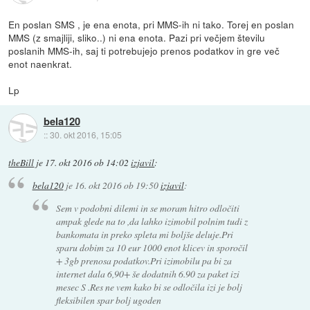
En poslan SMS , je ena enota, pri MMS-ih ni tako. Torej en poslan
MMS (z smajliji, sliko..) ni ena enota. Pazi pri večjem številu
poslanih MMS-ih, saj ti potrebujejo prenos podatkov in gre več
enot naenkrat.
Lp
bela120
::
30. okt 2016, 15:05
theBill
je
17. okt 2016 ob 14:02
izjavil
:
bela120
je
16. okt 2016 ob 19:50
izjavil
:
Sem v podobni dilemi in se moram hitro odločiti
ampak glede na to ,da lahko izimobil polnim tudi z
bankomata in preko spleta mi boljše deluje.Pri
sparu dobim za 10 eur 1000 enot klicev in sporočil
+ 3gb prenosa podatkov.Pri izimobilu pa bi za
internet dala 6,90+ še dodatnih 6.90 za paket izi
mesec S .Res ne vem kako bi se odločila izi je bolj
fleksibilen spar bolj ugoden