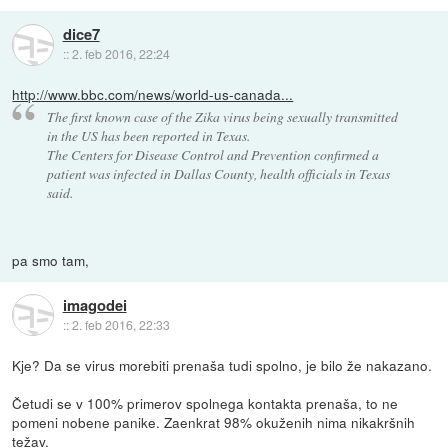
dice7
::
2. feb 2016, 22:24
http://www.bbc.com/news/world-us-canada...
The first known case of the Zika virus being sexually transmitted
in the US has been reported in Texas.
The Centers for Disease Control and Prevention confirmed a
patient was infected in Dallas County, health officials in Texas
said.
pa smo tam,
imagodei
::
2. feb 2016, 22:33
Kje? Da se virus morebiti prenaša tudi spolno, je bilo že nakazano.
Četudi se v 100% primerov spolnega kontakta prenaša, to ne
pomeni nobene panike. Zaenkrat 98% okuženih nima nikakršnih
težav.