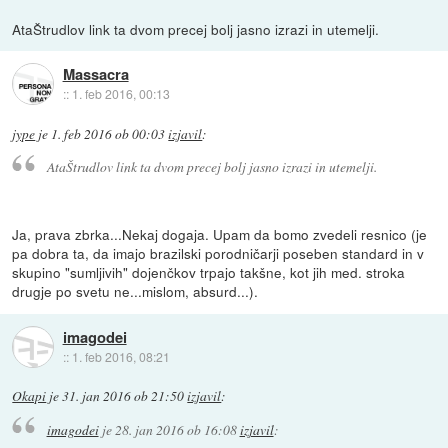
AtaŠtrudlov link ta dvom precej bolj jasno izrazi in utemelji.
Massacra
::
1. feb 2016, 00:13
jype
je
1. feb 2016 ob 00:03
izjavil
:
AtaŠtrudlov link ta dvom precej bolj jasno izrazi in utemelji.
Ja, prava zbrka...Nekaj dogaja. Upam da bomo zvedeli resnico (je
pa dobra ta, da imajo brazilski porodničarji poseben standard in v
skupino "sumljivih" dojenčkov trpajo takšne, kot jih med. stroka
drugje po svetu ne...mislom, absurd...).
imagodei
::
1. feb 2016, 08:21
Okapi
je
31. jan 2016 ob 21:50
izjavil
:
imagodei
je
28. jan 2016 ob 16:08
izjavil
: