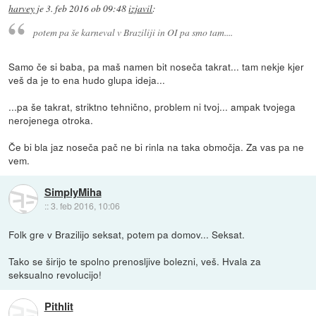
harvey
je
3. feb 2016 ob 09:48
izjavil
:
potem pa še karneval v Braziliji in OI pa smo tam....
Samo če si baba, pa maš namen bit noseča takrat... tam nekje kjer
veš da je to ena hudo glupa ideja...
...pa še takrat, striktno tehnično, problem ni tvoj... ampak tvojega
nerojenega otroka.
Če bi bla jaz noseča pač ne bi rinla na taka območja. Za vas pa ne
vem.
SimplyMiha
::
3. feb 2016, 10:06
Folk gre v Brazilijo seksat, potem pa domov... Seksat.
Tako se širijo te spolno prenosljive bolezni, veš. Hvala za
seksualno revolucijo!
Pithlit