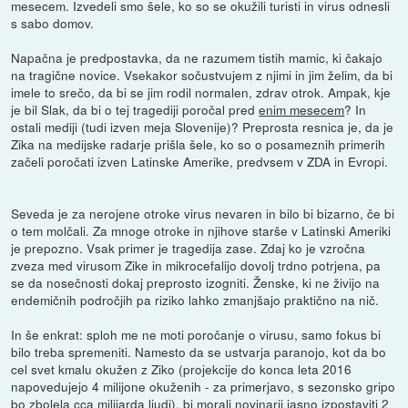
mesecem. Izvedeli smo šele, ko so se okužili turisti in virus odnesli
s sabo domov.
Napačna je predpostavka, da ne razumem tistih mamic, ki čakajo
na tragične novice. Vsekakor sočustvujem z njimi in jim želim, da bi
imele to srečo, da bi se jim rodil normalen, zdrav otrok. Ampak, kje
je bil Slak, da bi o tej tragediji poročal pred
enim mesecem
? In
ostali mediji (tudi izven meja Slovenije)? Preprosta resnica je, da je
Zika na medijske radarje prišla šele, ko so o posameznih primerih
začeli poročati izven Latinske Amerike, predvsem v ZDA in Evropi.
Seveda je za nerojene otroke virus nevaren in bilo bi bizarno, če bi
o tem molčali. Za mnoge otroke in njihove starše v Latinski Ameriki
je prepozno. Vsak primer je tragedija zase. Zdaj ko je vzročna
zveza med virusom Zike in mikrocefalijo dovolj trdno potrjena, pa
se da nosečnosti dokaj preprosto izogniti. Ženske, ki ne živijo na
endemičnih področjih pa riziko lahko zmanjšajo praktično na nič.
In še enkrat: sploh me ne moti poročanje o virusu, samo fokus bi
bilo treba spremeniti. Namesto da se ustvarja paranojo, kot da bo
cel svet kmalu okužen z Ziko (projekcije do konca leta 2016
napovedujejo 4 milijone okuženih - za primerjavo, s sezonsko gripo
bo zbolela cca milijarda ljudi), bi morali novinarji jasno izpostaviti 2