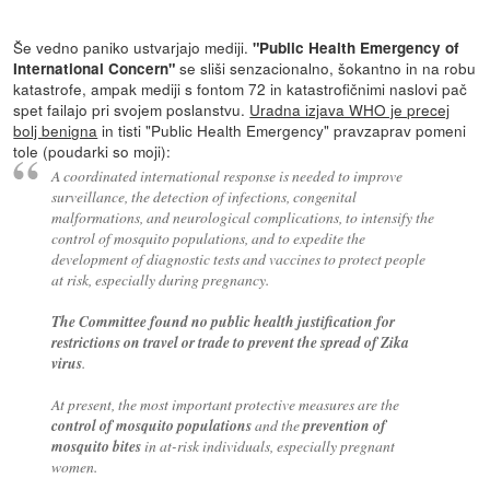
Še vedno paniko ustvarjajo mediji.
"Public Health Emergency of
se sliši senzacionalno, šokantno in na robu
International Concern"
katastrofe, ampak mediji s fontom 72 in katastrofičnimi naslovi pač
spet failajo pri svojem poslanstvu.
Uradna izjava WHO je precej
bolj benigna
in tisti "Public Health Emergency" pravzaprav pomeni
tole (poudarki so moji):
A coordinated international response is needed to improve
surveillance, the detection of infections, congenital
malformations, and neurological complications, to intensify the
control of mosquito populations, and to expedite the
development of diagnostic tests and vaccines to protect people
at risk, especially during pregnancy.
The Committee found no public health justification for
restrictions on travel or trade to prevent the spread of Zika
virus
.
At present, the most important protective measures are the
control of mosquito populations
and the
prevention of
mosquito bites
in at-risk individuals, especially pregnant
women.