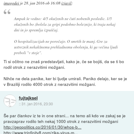
imagodei
je
28. jan 2016 ob 16:08
izjavil
:
Ampak še vedno: 4/5 okuženih ne čuti nobenih posledic. 1/5
okuženih bo zbolela za gripi podobno boleznijo, ki traja nekaj
dni in jo spremlja izpuščaj.
O hospitalizacijah ne poročajo. O smrtih še manj. Gre za
ustreznik nekakšnemu prehladnemu obolenju, ki ga večina ljudi
preboli "v stoje".
Ti si očitno ne znaš predstavljati, kako je, če se bojiš, da se ti bo
rodil otrok z nerazvitimi možgani.
Nihče ne dela panike, ker bi ljudje umirali. Paniko delajo, ker se je
v Braziliji rodilo 4000 otrok z nerazvitimi možgani.
fujtajksel
::
31. jan 2016, 23:30
Še par člankov iz te in one strani... na temo ali kdo ve zakaj se je
pravzaprav rodilo teh nekaj 1000 otrok z nerazvitimi možgani
http://geopolitics.co/2016/01/30/whos-b...
http://www.trinfinity8.com/zika-virus-m...