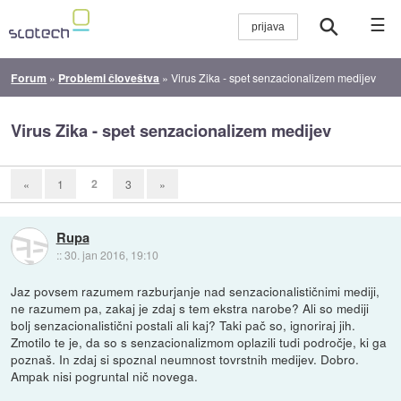
☰
Forum
»
Problemi človeštva
»
Virus Zika - spet senzacionalizem medijev
Virus Zika - spet senzacionalizem medijev
2
«
1
3
»
Rupa
::
30. jan 2016, 19:10
Jaz povsem razumem razburjanje nad senzacionalističnimi mediji,
ne razumem pa, zakaj je zdaj s tem ekstra narobe? Ali so mediji
bolj senzacionalistični postali ali kaj? Taki pač so, ignoriraj jih.
Zmotilo te je, da so s senzacionalizmom oplazili tudi področje, ki ga
poznaš. In zdaj si spoznal neumnost tovrstnih medijev. Dobro.
Ampak nisi pogruntal nič novega.