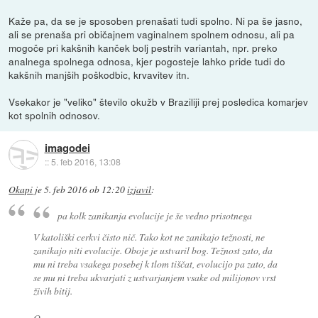
Kaže pa, da se je sposoben prenašati tudi spolno. Ni pa še jasno,
ali se prenaša pri običajnem vaginalnem spolnem odnosu, ali pa
mogoče pri kakšnih kanček bolj pestrih variantah, npr. preko
analnega spolnega odnosa, kjer pogosteje lahko pride tudi do
kakšnih manjših poškodbic, krvavitev itn.
Vsekakor je "veliko" število okužb v Braziliji prej posledica komarjev
kot spolnih odnosov.
imagodei
::
5. feb 2016, 13:08
Okapi
je
5. feb 2016 ob 12:20
izjavil
:
pa kolk zanikanja evolucije je še vedno prisotnega
V katoliški cerkvi čisto nič. Tako kot ne zanikajo težnosti, ne
zanikajo niti evolucije. Oboje je ustvaril bog. Težnost zato, da
mu ni treba vsakega posebej k tlom tiščat, evolucijo pa zato, da
se mu ni treba ukvarjati z ustvarjanjem vsake od milijonov vrst
živih bitij.
O.