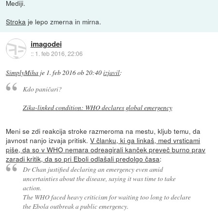
Mediji.
Stroka
je lepo zmerna in mirna.
imagodei
::
1. feb 2016, 22:06
SimplyMiha
je
1. feb 2016 ob 20:40
izjavil
:
Kdo paničari?
Zika-linked condition: WHO declares global emergency
Meni se zdi reakcija stroke razmeroma na mestu, kljub temu, da
javnost nanjo izvaja pritisk.
V članku, ki ga linkaš, med vrsticami
piše, da so v WHO nemara odreagirali kanček preveč burno prav
zaradi kritik, da so pri Eboli odlašali predolgo časa
:
Dr Chan justified declaring an emergency even amid
uncertainties about the disease, saying it was time to take
action.
The WHO faced heavy criticism for waiting too long to declare
the Ebola outbreak a public emergency.