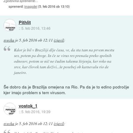
Zgodovina sprememb…
spremenil:
imagodei
(
5. feb 2016 ob 13:10
)
Pithlit
::
5. feb 2016, 13:46
svecka
je
5. feb 2016 ob 12:11
izjavil
:
Kdor je bil v Braziliji dlje časa, ve, da sta tam na prvem mestu
sex, potem pa droge. In če se virus res prenaša preko spolnih
odnosov, potem se nič ne čudim takemu širjenju, ker roko na
srce, kar človek tam doživi...še posebej ob karnevalu rio de
janeiro.
Še dobro da je Brazilija omejena na Rio. Pa da je to edino področje
kjer imajo problem s tem virusom.
vostok_1
::
5. feb 2016, 19:39
svecka
je
5. feb 2016 ob 12:11
izjavil
: