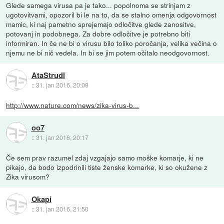
Glede samega virusa pa je tako... popolnoma se strinjam z
ugotovitvami, opozoril bi le na to, da se stalno omenja odgovornost
mamic, ki naj pametno sprejemajo odločitve glede zanositve,
potovanj in podobnega. Za dobre odločitve je potrebno biti
informiran. In če ne bi o virusu bilo toliko poročanja, velika večina o
njemu ne bi nič vedela. In bi se jim potem očitalo neodgovornost.
AtaStrudl
::
31. jan 2016, 20:08
http://www.nature.com/news/zika-virus-b...
oo7
::
31. jan 2016, 20:17
Če sem prav razumel zdaj vzgajajo samo moške komarje, ki ne
pikajo, da bodo izpodrinili tiste ženske komarke, ki so okužene z
Zika virusom?
Okapi
::
31. jan 2016, 21:50