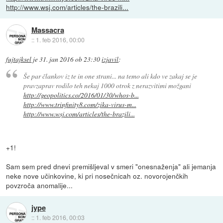
http://www.wsj.com/articles/the-brazili...
Massacra
::
1. feb 2016, 00:00
fujtajksel
je
31. jan 2016 ob 23:30
izjavil
:
Še par člankov iz te in one strani... na temo ali kdo ve zakaj se je
pravzaprav rodilo teh nekaj 1000 otrok z nerazvitimi možgani
http://geopolitics.co/2016/01/30/whos-b...
http://www.trinfinity8.com/zika-virus-m...
http://www.wsj.com/articles/the-brazili...
+1!
Sam sem pred dnevi premišljeval v smeri "onesnaženja" ali jemanja
neke nove učinkovine, ki pri nosečnicah oz. novorojenčkih
povzroča anomalije...
jype
::
1. feb 2016, 00:03