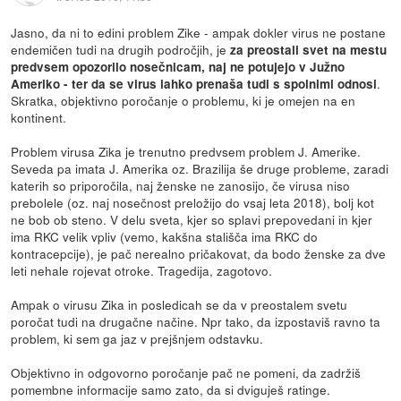
Jasno, da ni to edini problem Zike - ampak dokler virus ne postane
endemičen tudi na drugih področjih, je
za preostali svet na mestu
predvsem opozorilo nosečnicam, naj ne potujejo v Južno
.
Ameriko - ter da se virus lahko prenaša tudi s spolnimi odnosi
Skratka, objektivno poročanje o problemu, ki je omejen na en
kontinent.
Problem virusa Zika je trenutno predvsem problem J. Amerike.
Seveda pa imata J. Amerika oz. Brazilija še druge probleme, zaradi
katerih so priporočila, naj ženske ne zanosijo, če virusa niso
prebolele (oz. naj nosečnost preložijo do vsaj leta 2018), bolj kot
ne bob ob steno. V delu sveta, kjer so splavi prepovedani in kjer
ima RKC velik vpliv (vemo, kakšna stališča ima RKC do
kontracepcije), je pač nerealno pričakovat, da bodo ženske za dve
leti nehale rojevat otroke. Tragedija, zagotovo.
Ampak o virusu Zika in posledicah se da v preostalem svetu
poročat tudi na drugačne načine. Npr tako, da izpostaviš ravno ta
problem, ki sem ga jaz v prejšnjem odstavku.
Objektivno in odgovorno poročanje pač ne pomeni, da zadržiš
pomembne informacije samo zato, da si dviguješ ratinge.