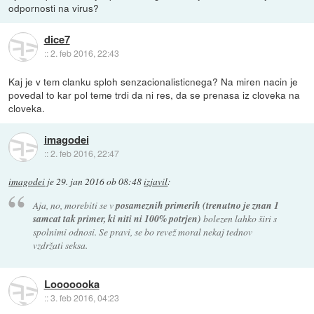
odpornosti na virus?
dice7
::
2. feb 2016, 22:43
Kaj je v tem clanku sploh senzacionalisticnega? Na miren nacin je
povedal to kar pol teme trdi da ni res, da se prenasa iz cloveka na
cloveka.
imagodei
::
2. feb 2016, 22:47
imagodei
je
29. jan 2016 ob 08:48
izjavil
:
Aja, no, morebiti se v
posameznih primerih (trenutno je znan 1
samcat tak primer, ki niti ni 100% potrjen)
bolezen lahko širi s
spolnimi odnosi. Se pravi, se bo revež moral nekaj tednov
vzdržati seksa.
Looooooka
::
3. feb 2016, 04:23