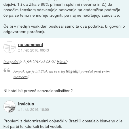
dejstvi: 1.) da Zika v 98% primerih sploh ni nevarna in 2.) da
nosečim ženskam odsvetujejo potovanja na endemična področja;
če pa se temu ne morejo izogniti, pa naj ne načrtujejo zanositve.
Če bi v medijih vsak dan poslušal samo ta dva podatka, bi govoril o
odgovornem poročanju.
no comment
::
1. feb 2016, 09:43
imagodei
je
1. feb 2016 ob 08:21
izjavil
:
Ampak, kje je bil Slak, da bi o tej
tragediji
poročal pred
enim
mesecem
?
Ni hotel bit preveč senzacionalističen?
Invictus
::
1. feb 2016, 10:00
Problemi z deformiranimi dojenčki v Braziliji obstajajo bistveno dlje
kot pa bi to kdorkoli hotel vedeti.