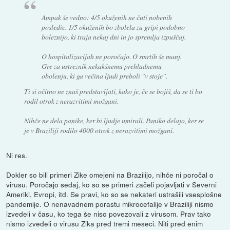
Ampak še vedno: 4/5 okuženih ne čuti nobenih
posledic. 1/5 okuženih bo zbolela za gripi podobno
boleznijo, ki traja nekaj dni in jo spremlja izpuščaj.
O hospitalizacijah ne poročajo. O smrtih še manj.
Gre za ustreznik nekakšnemu prehladnemu
obolenju, ki ga večina ljudi preboli "v stoje".
Ti si očitno ne znaš predstavljati, kako je, če se bojiš, da se ti bo
rodil otrok z nerazvitimi možgani.
Nihče ne dela panike, ker bi ljudje umirali. Paniko delajo, ker se
je v Braziliji rodilo 4000 otrok z nerazvitimi možgani.
Ni res.
Dokler so bili primeri Zike omejeni na Brazilijo, nihče ni poročal o
virusu. Poročajo sedaj, ko so se primeri začeli pojavljati v Severni
Ameriki, Evropi, itd. Se pravi, ko so se nekateri ustrašili vsesplošne
pandemije. O nenavadnem porastu mikrocefalije v Braziliji nismo
izvedeli v času, ko tega še niso povezovali z virusom. Prav tako
nismo izvedeli o virusu Zika pred tremi meseci. Niti pred enim