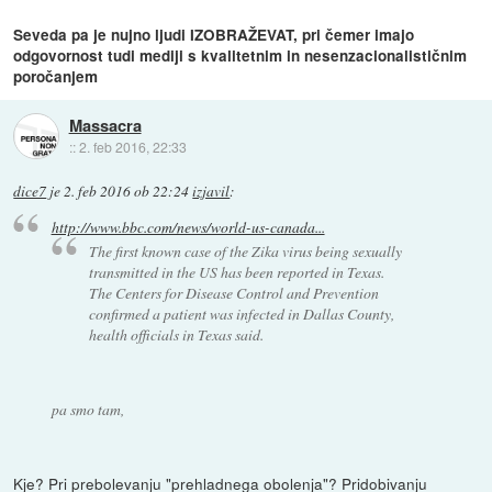
Seveda pa je nujno ljudi IZOBRAŽEVAT, pri čemer imajo
odgovornost tudi mediji s kvalitetnim in nesenzacionalističnim
poročanjem
Massacra
::
2. feb 2016, 22:33
dice7
je
2. feb 2016 ob 22:24
izjavil
:
http://www.bbc.com/news/world-us-canada...
The first known case of the Zika virus being sexually
transmitted in the US has been reported in Texas.
The Centers for Disease Control and Prevention
confirmed a patient was infected in Dallas County,
health officials in Texas said.
pa smo tam,
Kje? Pri prebolevanju "prehladnega obolenja"? Pridobivanju