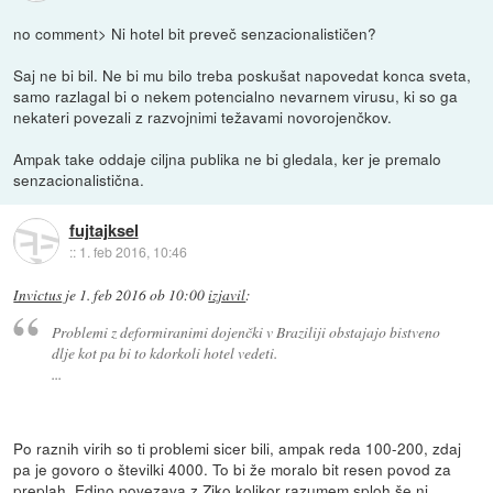
no comment> Ni hotel bit preveč senzacionalističen?
Saj ne bi bil. Ne bi mu bilo treba poskušat napovedat konca sveta,
samo razlagal bi o nekem potencialno nevarnem virusu, ki so ga
nekateri povezali z razvojnimi težavami novorojenčkov.
Ampak take oddaje ciljna publika ne bi gledala, ker je premalo
senzacionalistična.
fujtajksel
::
1. feb 2016, 10:46
Invictus
je
1. feb 2016 ob 10:00
izjavil
:
Problemi z deformiranimi dojenčki v Braziliji obstajajo bistveno
dlje kot pa bi to kdorkoli hotel vedeti.
...
Po raznih virih so ti problemi sicer bili, ampak reda 100-200, zdaj
pa je govoro o številki 4000. To bi že moralo bit resen povod za
preplah. Edino povezava z Ziko kolikor razumem sploh še ni