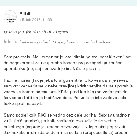
Pithlit
::
5. feb 2016, 11:38
Invictus
je
5. feb 2016 ob 10:20
izjavil
:
A članka nisi prebrala? Papež dopušča uporabo kondomov ...
Sem preletela. Moj komentar je letel direkt na tvoj post ki zveni kot
da odgovornost za neuporabo kondomov prelagaš na končne
uporabnike (no, saj nenazadnje imaš čisto prav)...
Pač ne moreš (fak je jeba to argumentirat... ko veš da si je revež
sam kriv ker verjame v neke pravljice) krivit vernika da ne uporablja
zadev za katere so mu 'pastirji' še pred kratkim (pa verjamem da
še vedno) trdili da je hudičevo delo. Pa ko je to isto zadevo zelo
težko sploh nabavit...
Samo poglej kolk RKC še vedno čez geje udriha (čeprav uradno ni
z njimi nič narobe), pa kolk zanikanja evolucije je še vedno
prisotnega (čeprav jo uradno priznavajo... z lepotnimi popravki).
Jaz nekako mislim da bodo minila še leta (prej desetletja) preden