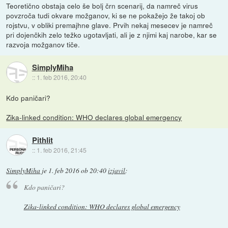
Teoretično obstaja celo še bolj črn scenarij, da namreč virus
povzroča tudi okvare možganov, ki se ne pokažejo že takoj ob
rojstvu, v obliki premajhne glave. Prvih nekaj mesecev je namreč
pri dojenčkih zelo težko ugotavljati, ali je z njimi kaj narobe, kar se
razvoja možganov tiče.
SimplyMiha
::
1. feb 2016, 20:40
Kdo paničari?
Zika-linked condition: WHO declares global emergency
Pithlit
::
1. feb 2016, 21:45
SimplyMiha
je
1. feb 2016 ob 20:40
izjavil
:
Kdo paničari?
Zika-linked condition: WHO declares global emergency