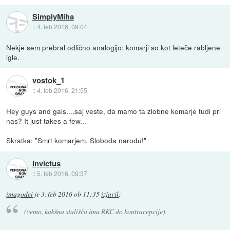
SimplyMiha
::
4. feb 2016, 09:04
Nekje sem prebral odlično analogijo: komarji so kot leteče rabljene
igle.
vostok_1
::
4. feb 2016, 21:55
Hey guys and gals....saj veste, da mamo ta zlobne komarje tudi pri
nas? It just takes a few...
Skratka: "Smrt komarjem. Sloboda narodu!"
Invictus
::
5. feb 2016, 09:37
imagodei
je
3. feb 2016 ob 11:35
izjavil
:
(vemo, kakšna stališča ima RKC do kontracepcije).