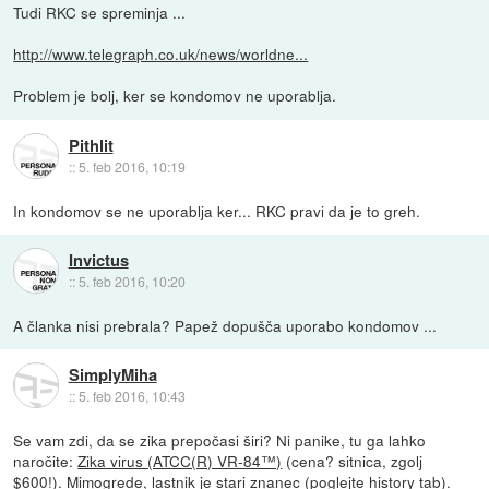
Tudi RKC se spreminja ...
http://www.telegraph.co.uk/news/worldne...
Problem je bolj, ker se kondomov ne uporablja.
Pithlit
::
5. feb 2016, 10:19
In kondomov se ne uporablja ker... RKC pravi da je to greh.
Invictus
::
5. feb 2016, 10:20
A članka nisi prebrala? Papež dopušča uporabo kondomov ...
SimplyMiha
::
5. feb 2016, 10:43
Se vam zdi, da se zika prepočasi širi? Ni panike, tu ga lahko
naročite:
Zika virus (ATCC(R) VR-84™)
(cena? sitnica, zgolj
$600!). Mimogrede, lastnik je stari znanec (poglejte history tab).