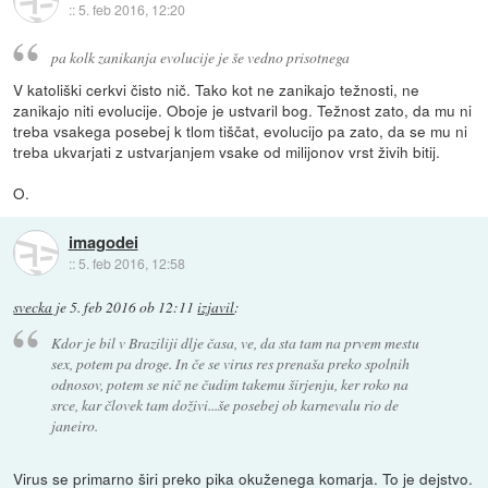
::
5. feb 2016, 12:20
pa kolk zanikanja evolucije je še vedno prisotnega
V katoliški cerkvi čisto nič. Tako kot ne zanikajo težnosti, ne
zanikajo niti evolucije. Oboje je ustvaril bog. Težnost zato, da mu ni
treba vsakega posebej k tlom tiščat, evolucijo pa zato, da se mu ni
treba ukvarjati z ustvarjanjem vsake od milijonov vrst živih bitij.
O.
imagodei
::
5. feb 2016, 12:58
svecka
je
5. feb 2016 ob 12:11
izjavil
:
Kdor je bil v Braziliji dlje časa, ve, da sta tam na prvem mestu
sex, potem pa droge. In če se virus res prenaša preko spolnih
odnosov, potem se nič ne čudim takemu širjenju, ker roko na
srce, kar človek tam doživi...še posebej ob karnevalu rio de
janeiro.
Virus se primarno širi preko pika okuženega komarja. To je dejstvo.