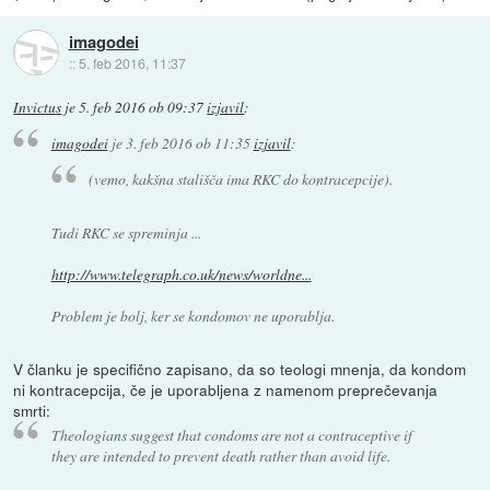
imagodei
::
5. feb 2016, 11:37
Invictus
je
5. feb 2016 ob 09:37
izjavil
:
imagodei
je
3. feb 2016 ob 11:35
izjavil
:
(vemo, kakšna stališča ima RKC do kontracepcije).
Tudi RKC se spreminja ...
http://www.telegraph.co.uk/news/worldne...
Problem je bolj, ker se kondomov ne uporablja.
V članku je specifično zapisano, da so teologi mnenja, da kondom
ni kontracepcija, če je uporabljena z namenom preprečevanja
smrti:
Theologians suggest that condoms are not a contraceptive if
they are intended to prevent death rather than avoid life.