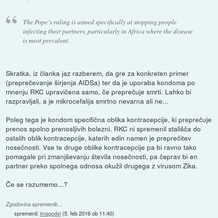
The Pope’s ruling is aimed specifically at stopping people
infecting their partners, particularly in Africa where the disease
is most prevalent.
Skratka, iz članka jaz razberem, da gre za konkreten primer
(preprečevanje širjenja AIDSa) ter da je uporaba kondoma po
mnenju RKC upravičena samo, če preprečuje smrti. Lahko bi
razpravljali, a je mikrocefalija smrtno nevarna ali ne...
Poleg tega je kondom specifična oblika kontracepcije, ki preprečuje
prenos spolno prenosljivih bolezni. RKC ni spremenil stališča do
ostalih oblik kontracepcije, katerih edin namen je preprečitev
nosečnosti. Vse te druge oblike kontracepcije pa bi ravno tako
pomagale pri zmanjševanju števila nosečnosti, pa čeprav bi en
partner preko spolnega odnosa okužil drugega z virusom Zika.
Če se razumemo...?
Zgodovina sprememb…
spremenil:
imagodei
(
5. feb 2016 ob 11:40
)