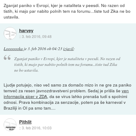
Zganjat paniko v Evropi, kjer je nataliteta v peesdi. No razen od
tistih, ki majo par nabito polnih tem na forumu...tiste tud Zika ne bo
ustavila.
harvey
::
3. feb 2016, 09:48
Looooooka
je
3. feb 2016 ob 04:23
izjavil
:
Zganjat paniko v Evropi, kjer je nataliteta v peesdi. No razen od
tistih, ki majo par nabito polnih tem na forumu...tiste tud Zika
ne bo ustavila.
Ljudje potujejo, niso več samo za domačo mizo in ne gre za paniko
temveč za resen javnozdravstveni problem. Sedaj je prišla še
ven
informacija sicer v ZDA
, da se virus lahko prenaša tudi s spolnimi
odnosi. Prava kombinacija za senzacije, potem pa še karneval v
Braziliji in OI pa smo tam....
Pithlit
::
3. feb 2016, 10:03