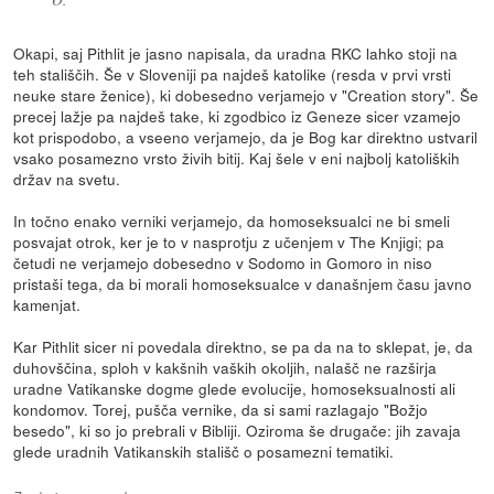
Okapi, saj Pithlit je jasno napisala, da uradna RKC lahko stoji na
teh stališčih. Še v Sloveniji pa najdeš katolike (resda v prvi vrsti
neuke stare ženice), ki dobesedno verjamejo v "Creation story". Še
precej lažje pa najdeš take, ki zgodbico iz Geneze sicer vzamejo
kot prispodobo, a vseeno verjamejo, da je Bog kar direktno ustvaril
vsako posamezno vrsto živih bitij. Kaj šele v eni najbolj katoliških
držav na svetu.
In točno enako verniki verjamejo, da homoseksualci ne bi smeli
posvajat otrok, ker je to v nasprotju z učenjem v The Knjigi; pa
četudi ne verjamejo dobesedno v Sodomo in Gomoro in niso
pristaši tega, da bi morali homoseksualce v današnjem času javno
kamenjat.
Kar Pithlit sicer ni povedala direktno, se pa da na to sklepat, je, da
duhovščina, sploh v kakšnih vaških okoljih, nalašč ne razširja
uradne Vatikanske dogme glede evolucije, homoseksualnosti ali
kondomov. Torej, pušča vernike, da si sami razlagajo "Božjo
besedo", ki so jo prebrali v Bibliji. Oziroma še drugače: jih zavaja
glede uradnih Vatikanskih stališč o posamezni tematiki.