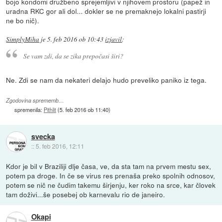
bojo kondomi družbeno sprejemljivi v njihovem prostoru (papež in
uradna RKC gor ali dol... dokler se ne premaknejo lokalni pastirji
ne bo nič).
SimplyMiha
je
5. feb 2016 ob 10:43
izjavil
:
Se vam zdi, da se zika prepočasi širi?
Ne. Zdi se nam da nekateri delajo hudo preveliko paniko iz tega.
Zgodovina sprememb…
spremenila:
Pithlit
(
5. feb 2016 ob 11:40
)
svecka
::
5. feb 2016, 12:11
Kdor je bil v Braziliji dlje časa, ve, da sta tam na prvem mestu sex,
potem pa droge. In če se virus res prenaša preko spolnih odnosov,
potem se nič ne čudim takemu širjenju, ker roko na srce, kar človek
tam doživi...še posebej ob karnevalu rio de janeiro.
Okapi