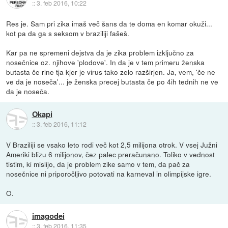
::
3. feb 2016, 10:22
Res je. Sam pri zika imaš več šans da te doma en komar okuži...
kot pa da ga s seksom v braziliji fašeš.
Kar pa ne spremeni dejstva da je zika problem izključno za
nosečnice oz. njihove 'plodove'. In da je v tem primeru ženska
butasta če rine tja kjer je virus tako zelo razširjen. Ja, vem, 'če ne
ve da je noseča'... je ženska precej butasta če po 4ih tednih ne ve
da je noseča.
Okapi
::
3. feb 2016, 11:12
V Braziliji se vsako leto rodi več kot 2,5 milijona otrok. V vsej Južni
Ameriki blizu 6 milijonov, čez palec preračunano. Toliko v vednost
tistim, ki mislijo, da je problem zike samo v tem, da pač za
nosečnice ni priporočljivo potovati na karneval in olimpijske igre.
O.
imagodei
::
3. feb 2016, 11:35