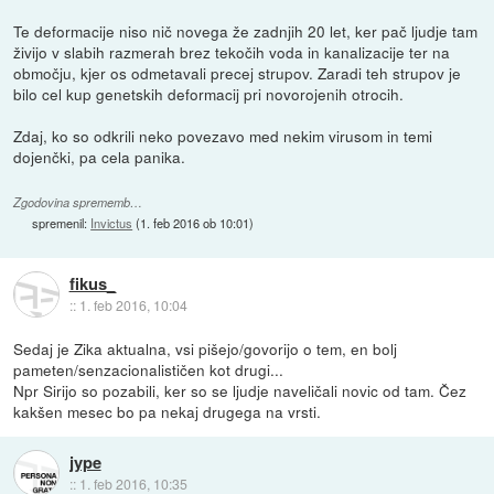
Te deformacije niso nič novega že zadnjih 20 let, ker pač ljudje tam
živijo v slabih razmerah brez tekočih voda in kanalizacije ter na
območju, kjer os odmetavali precej strupov. Zaradi teh strupov je
bilo cel kup genetskih deformacij pri novorojenih otrocih.
Zdaj, ko so odkrili neko povezavo med nekim virusom in temi
dojenčki, pa cela panika.
Zgodovina sprememb…
spremenil:
Invictus
(
1. feb 2016 ob 10:01
)
fikus_
::
1. feb 2016, 10:04
Sedaj je Zika aktualna, vsi pišejo/govorijo o tem, en bolj
pameten/senzacionalističen kot drugi...
Npr Sirijo so pozabili, ker so se ljudje naveličali novic od tam. Čez
kakšen mesec bo pa nekaj drugega na vrsti.
jype
::
1. feb 2016, 10:35