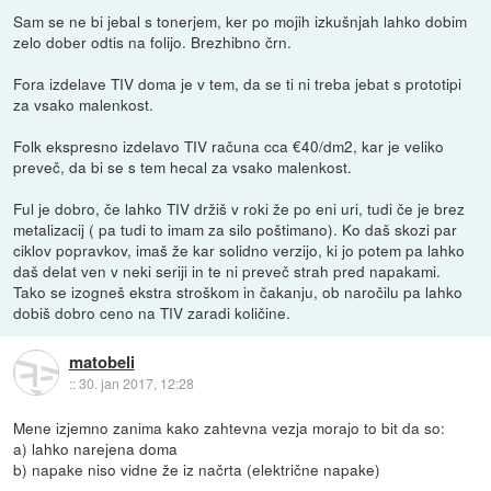
Sam se ne bi jebal s tonerjem, ker po mojih izkušnjah lahko dobim
zelo dober odtis na folijo. Brezhibno črn.
Fora izdelave TIV doma je v tem, da se ti ni treba jebat s prototipi
za vsako malenkost.
Folk ekspresno izdelavo TIV računa cca €40/dm2, kar je veliko
preveč, da bi se s tem hecal za vsako malenkost.
Ful je dobro, če lahko TIV držiš v roki že po eni uri, tudi če je brez
metalizacij ( pa tudi to imam za silo poštimano). Ko daš skozi par
ciklov popravkov, imaš že kar solidno verzijo, ki jo potem pa lahko
daš delat ven v neki seriji in te ni preveč strah pred napakami.
Tako se izogneš ekstra stroškom in čakanju, ob naročilu pa lahko
dobiš dobro ceno na TIV zaradi količine.
matobeli
::
30. jan 2017, 12:28
Mene izjemno zanima kako zahtevna vezja morajo to bit da so:
a) lahko narejena doma
b) napake niso vidne že iz načrta (električne napake)