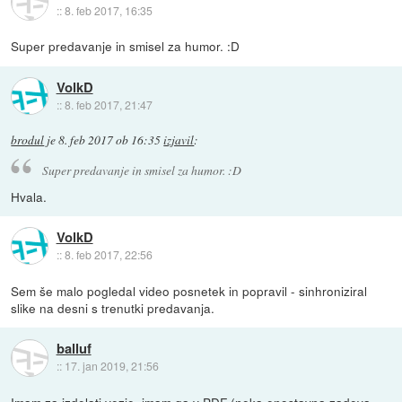
::
8. feb 2017, 16:35
Super predavanje in smisel za humor. :D
VolkD
::
8. feb 2017, 21:47
brodul
je
8. feb 2017 ob 16:35
izjavil
:
Super predavanje in smisel za humor. :D
Hvala.
VolkD
::
8. feb 2017, 22:56
Sem še malo pogledal video posnetek in popravil - sinhroniziral
slike na desni s trenutki predavanja.
balluf
::
17. jan 2019, 21:56
Imam za izdelati vezje, imam ga v PDF (neka enostavna zadeva