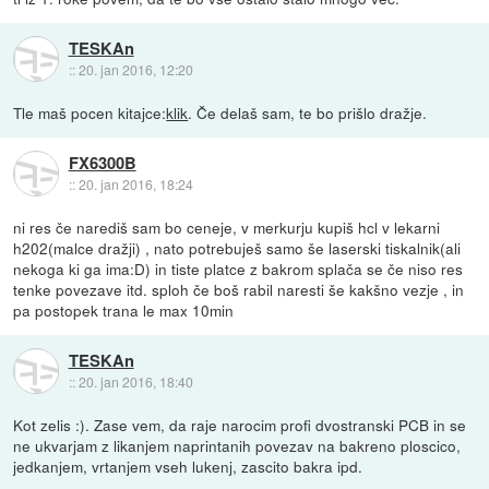
TESKAn
::
20. jan 2016, 12:20
Tle maš pocen kitajce:
klik
. Če delaš sam, te bo prišlo dražje.
FX6300B
::
20. jan 2016, 18:24
ni res če narediš sam bo ceneje, v merkurju kupiš hcl v lekarni
h202(malce dražji) , nato potrebuješ samo še laserski tiskalnik(ali
nekoga ki ga ima:D) in tiste platce z bakrom splača se če niso res
tenke povezave itd. sploh če boš rabil naresti še kakšno vezje , in
pa postopek trana le max 10min
TESKAn
::
20. jan 2016, 18:40
Kot zelis :). Zase vem, da raje narocim profi dvostranski PCB in se
ne ukvarjam z likanjem naprintanih povezav na bakreno ploscico,
jedkanjem, vrtanjem vseh lukenj, zascito bakra ipd.