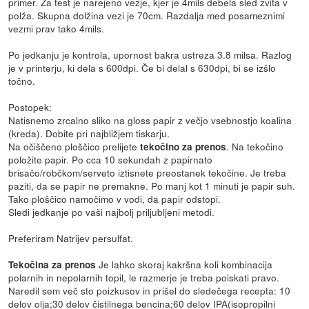
primer. Za test je narejeno vezje, kjer je 4mils debela sled zvita v
polža. Skupna dolžina vezi je 70cm. Razdalja med posameznimi
vezmi prav tako 4mils.
Po jedkanju je kontrola, upornost bakra ustreza 3.8 milsa. Razlog
je v printerju, ki dela s 600dpi. Če bi delal s 630dpi, bi se izšlo
točno.
Postopek:
Natisnemo zrcalno sliko na gloss papir z večjo vsebnostjo koalina
(kreda). Dobite pri najbližjem tiskarju.
Na očiščeno ploščico prelijete
. Na tekočino
tekočino za prenos
položite papir. Po cca 10 sekundah z papirnato
brisačo/robčkom/serveto iztisnete preostanek tekočine. Je treba
paziti, da se papir ne premakne. Po manj kot 1 minuti je papir suh.
Tako ploščico namočimo v vodi, da papir odstopi.
Sledi jedkanje po vaši najbolj priljubljeni metodi.
Preferiram Natrijev persulfat.
Je lahko skoraj kakršna koli kombinacija
Tekočina za prenos
polarnih in nepolarnih topil, le razmerje je treba poiskati pravo.
Naredil sem več sto poizkusov in prišel do sledečega recepta: 10
delov olja;30 delov čistilnega bencina;60 delov IPA(isopropilni