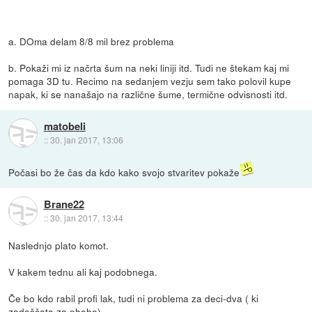
a. DOma delam 8/8 mil brez problema
b. Pokaži mi iz načrta šum na neki liniji itd. Tudi ne štekam kaj mi
pomaga 3D tu. Recimo na sedanjem vezju sem tako polovil kupe
napak, ki se nanašajo na različne šume, termične odvisnosti itd.
matobeli
::
30. jan 2017, 13:06
Počasi bo že čas da kdo kako svojo stvaritev pokaže
Brane22
::
30. jan 2017, 13:44
Naslednjo plato komot.
V kakem tednu ali kaj podobnega.
Če bo kdo rabil profi lak, tudi ni problema za deci-dva ( ki
zadoščata za ohoho).