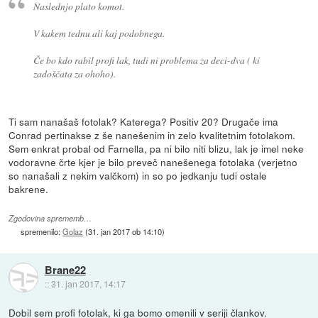
Naslednjo plato komot.
V kakem tednu ali kaj podobnega.
Če bo kdo rabil profi lak, tudi ni problema za deci-dva ( ki
zadoščata za ohoho).
Ti sam nanašaš fotolak? Katerega? Positiv 20? Drugače ima
Conrad pertinakse z še nanešenim in zelo kvalitetnim fotolakom.
Sem enkrat probal od Farnella, pa ni bilo niti blizu, lak je imel neke
vodoravne črte kjer je bilo preveč nanešenega fotolaka (verjetno
so nanašali z nekim valčkom) in so po jedkanju tudi ostale
bakrene.
Zgodovina sprememb…
spremenilo:
Golaz
(
31. jan 2017 ob 14:10
)
Brane22
::
31. jan 2017, 14:17
Dobil sem profi fotolak, ki ga bomo omenili v seriji člankov.