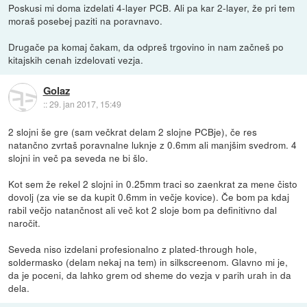
Poskusi mi doma izdelati 4-layer PCB. Ali pa kar 2-layer, že pri tem
moraš posebej paziti na poravnavo.
Drugače pa komaj čakam, da odpreš trgovino in nam začneš po
kitajskih cenah izdelovati vezja.
Golaz
::
29. jan 2017, 15:49
2 slojni še gre (sam večkrat delam 2 slojne PCBje), če res
natančno zvrtaš poravnalne luknje z 0.6mm ali manjšim svedrom. 4
slojni in več pa seveda ne bi šlo.
Kot sem že rekel 2 slojni in 0.25mm traci so zaenkrat za mene čisto
dovolj (za vie se da kupit 0.6mm in večje kovice). Če bom pa kdaj
rabil večjo natančnost ali več kot 2 sloje bom pa definitivno dal
naročit.
Seveda niso izdelani profesionalno z plated-through hole,
soldermasko (delam nekaj na tem) in silkscreenom. Glavno mi je,
da je poceni, da lahko grem od sheme do vezja v parih urah in da
dela.