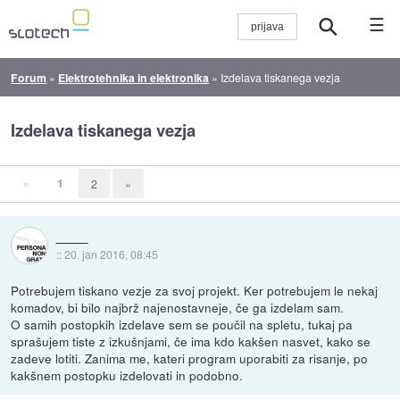
☰
Forum
»
Elektrotehnika in elektronika
»
Izdelava tiskanega vezja
Izdelava tiskanega vezja
«
1
2
»
::
20. jan 2016, 08:45
Potrebujem tiskano vezje za svoj projekt. Ker potrebujem le nekaj
komadov, bi bilo najbrž najenostavneje, če ga izdelam sam.
O samih postopkih izdelave sem se poučil na spletu, tukaj pa
sprašujem tiste z izkušnjami, če ima kdo kakšen nasvet, kako se
zadeve lotiti. Zanima me, kateri program uporabiti za risanje, po
kakšnem postopku izdelovati in podobno.