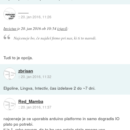
::
20. jan 2016, 11:26
Invictus
je
20. jan 2016 ob 10:54
izjavil
:
Najceneje bo, če najdeš firmo pri nas, ki ti to naredi.
Tudi to je opcija.
zbrisan
::
20. jan 2016, 11:32
Elgoline, Lingva, Intectiv, čas izdelave 2 do ~7 dni.
Red_Mamba
::
20. jan 2016, 11:37
najceneje je ce uporabis arduino platformo in samo dogradis IO
plato po potrebi.
ti iz 1. roke povem, da te bo vse ostalo stalo mnogo vec.