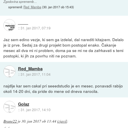
Zgodovina sprememb…
spremenil:
Red_Mamba
(
30. jan 2017 ob 15:43
)
::
31. jan 2017, 07:19
Jaz sem edino vezje, ki sem ga izdelal, dal narediti kitajcem. Delalo
je iz prve. Sedaj za drugi projekt bom postopal enako. Čakanje
mesec ali dva mi ni problem, doma pa se mi ne da zafrkavati s temi
postopki, ki jih za povrhu niti ne poznam.
Red_Mamba
::
31. jan 2017, 11:04
najdlje kar sem cakal pri seeedstudio je en mesec. ponavadi rabijo
okoli 14-20 dni, da pride do mene od dneva narocila.
Golaz
::
31. jan 2017, 14:10
Brane22
je
30. jan 2017 ob 13:44
izjavil
: