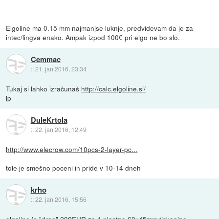
Elgoline ma 0.15 mm najmanjse luknje, predvidevam da je za
intec/lingva enako. Ampak izpod 100€ pri elgo ne bo slo.
Cemmac
::
21. jan 2016, 23:34
Tukaj si lahko izračunaš
http://calc.elgoline.si/
lp
DuleKrtola
::
22. jan 2016, 12:49
http://www.elecrow.com/10pcs-2-layer-pc...
tole je smešno poceni in pride v 10-14 dneh
krho
::
22. jan 2016, 15:56
elgoline je "drag" 200EUR za 4 plastno 60x45mm tiskanino