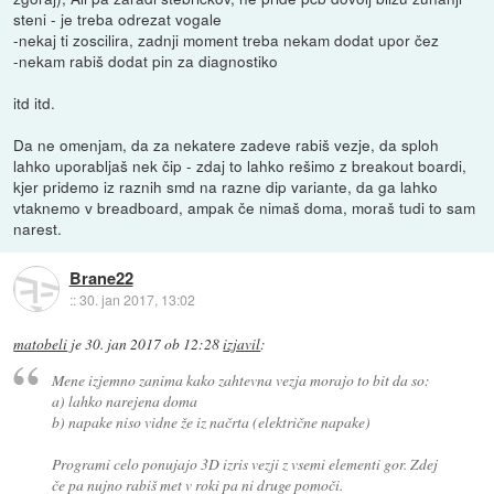
steni - je treba odrezat vogale
-nekaj ti zoscilira, zadnji moment treba nekam dodat upor čez
-nekam rabiš dodat pin za diagnostiko
itd itd.
Da ne omenjam, da za nekatere zadeve rabiš vezje, da sploh
lahko uporabljaš nek čip - zdaj to lahko rešimo z breakout boardi,
kjer pridemo iz raznih smd na razne dip variante, da ga lahko
vtaknemo v breadboard, ampak če nimaš doma, moraš tudi to sam
narest.
Brane22
::
30. jan 2017, 13:02
matobeli
je
30. jan 2017 ob 12:28
izjavil
:
Mene izjemno zanima kako zahtevna vezja morajo to bit da so:
a) lahko narejena doma
b) napake niso vidne že iz načrta (električne napake)
Programi celo ponujajo 3D izris vezji z vsemi elementi gor. Zdej
če pa nujno rabiš met v roki pa ni druge pomoči.