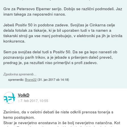
Gre za Petersovo Elpemer serijo. Dobijo se različni podmodeli. Jaz
imam takega za neposredni nanos.
Jebeš Positiv 50 in podobne zadeve. Svojčas je Cinkarna celje
delala fotolak za tiskarje, ki je bil uporaben tudi v ta namen a
tiskarski stroji ga vse manj potrebujejo, v elektroniki pa jih je izrinila
konkurenca.
Sem pa svojčas delal tudi s Positiv 50. Da se ga lepo nanesti ob
poznavanju parih trikov, a je jebade s pršenjem daleč preveč,
predrag je, pa rezultati niso primerljivi s profi zadevo.
Zgodovina sprememb…
spremenilo:
Brane22
(
31. jan 2017 ob 14:18
)
VolkD
::
7. feb 2017, 10:55
Zanimivo, da v celotni debati še niste odkrili prenosa tonerja s
kemo postopkom.
Stvar je neverjetno enostavna in še bolj neverjetno natančna. Kot