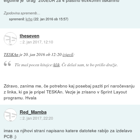
Zgodovina sprememb…
spremenil:
krho
(
22. jan 2016 ob 15:57
)
theseven
::
2. jan 2017, 12:10
TESKAn
je
20. jan 2016 ob 12:20
izjavil
:
Tle maš pocen kitajce:
klik
. Če delaš sam, te bo prišlo dražje.
Zdravo, zanima me, če potrebno kaj posebaj paziti pri naročevanju
z linka, ki ga je pripel TESKAn. Vezje je zrisano v Sprint Layout
programu. Hvala
Red_Mamba
::
2. jan 2017, 22:20
imas na njihovi strani napisano katere datoteke rabijo za izdelavo
PCB ;)