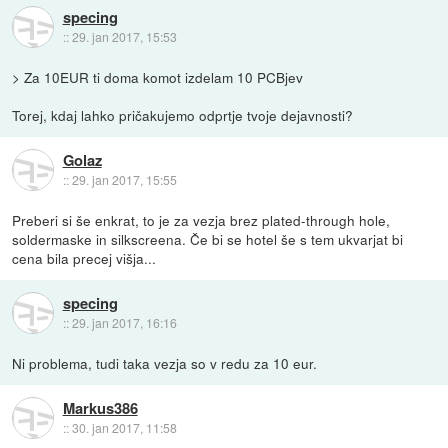
specing
::
29. jan 2017, 15:53
> Za 10EUR ti doma komot izdelam 10 PCBjev
Torej, kdaj lahko pričakujemo odprtje tvoje dejavnosti?
Golaz
::
29. jan 2017, 15:55
Preberi si še enkrat, to je za vezja brez plated-through hole,
soldermaske in silkscreena. Če bi se hotel še s tem ukvarjat bi
cena bila precej višja...
specing
::
29. jan 2017, 16:16
Ni problema, tudi taka vezja so v redu za 10 eur.
Markus386
::
30. jan 2017, 11:58