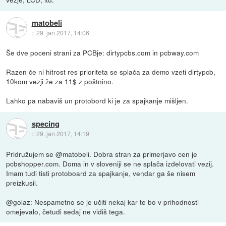
matobeli
::
29. jan 2017, 14:06
Še dve poceni strani za PCBje: dirtypcbs.com in pcbway.com
Razen če ni hitrost res prioriteta se splača za demo vzeti dirtypcb,
10kom vezji že za 11$ z poštnino.
Lahko pa nabaviš un protobord ki je za spajkanje mišljen.
specing
::
29. jan 2017, 14:19
Pridružujem se @matobeli. Dobra stran za primerjavo cen je
pcbshopper.com. Doma in v sloveniji se ne splača izdelovati vezij.
Imam tudi tisti protoboard za spajkanje, vendar ga še nisem
preizkusil.
@golaz: Nespametno se je učiti nekaj kar te bo v prihodnosti
omejevalo, četudi sedaj ne vidiš tega.