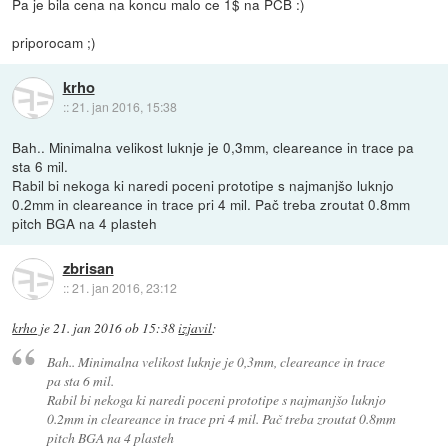
Pa je bila cena na koncu malo ce 1$ na PCB :)
priporocam ;)
krho
::
21. jan 2016, 15:38
Bah.. Minimalna velikost luknje je 0,3mm, cleareance in trace pa
sta 6 mil.
Rabil bi nekoga ki naredi poceni prototipe s najmanjšo luknjo
0.2mm in cleareance in trace pri 4 mil. Pač treba zroutat 0.8mm
pitch BGA na 4 plasteh
zbrisan
::
21. jan 2016, 23:12
krho
je
21. jan 2016 ob 15:38
izjavil
:
Bah.. Minimalna velikost luknje je 0,3mm, cleareance in trace
pa sta 6 mil.
Rabil bi nekoga ki naredi poceni prototipe s najmanjšo luknjo
0.2mm in cleareance in trace pri 4 mil. Pač treba zroutat 0.8mm
pitch BGA na 4 plasteh