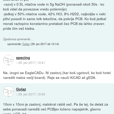
-razvij v 0.5L mlačne vode in 5g NaOH (ponavadi okoli 30s - ko
boš videl da povezave vredu potemnijo)
-jedkaj v 50% mlačne vode, 42% HCl, 8% H202, najboljše v neki
plitvi posodi in samo tolk tekočine, da pokrije PCB. Ko boš jedkal
moraš raztopino konstantno pretakati čez PCB da lahko zraven
pride čim več kisika.
Zgodovina sprememb…
spremenilo:
Golaz
(
29. jan 2017 ob 13:14
)
specing
::
29. jan 2017, 13:41
Ne, izogni se EagleCADu. Ni zastonj (kar boš ugotovil, ko boš hotel
narediti malce večji board). Raje se nauči KiCAD ali gEDA.
Golaz
::
29. jan 2017, 13:45
10cm x 10cm je zastonj, malokrat rabiš več. Pa še tej, če delaš za
sebe ponavadi narediš več PCBjev ločeno napajalnik, glavno
vezje, LCD, itd.