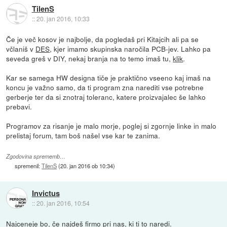
TilenS
::
20. jan 2016, 10:33
Če je več kosov je najbolje, da pogledaš pri Kitajcih ali pa se
včlaniš v
DES
, kjer imamo skupinska naročila PCB-jev. Lahko pa
seveda greš v DIY, nekaj branja na to temo imaš tu,
klik
.
Kar se samega HW designa tiče je praktično vseeno kaj imaš na
koncu je važno samo, da ti program zna narediti vse potrebne
gerberje ter da si znotraj toleranc, katere proizvajalec še lahko
prebavi.
Programov za risanje je malo morje, poglej si zgornje linke in malo
prelistaj forum, tam boš našel vse kar te zanima.
Zgodovina sprememb…
spremenil:
TilenS
(
20. jan 2016 ob 10:34
)
Invictus
::
20. jan 2016, 10:54
Najceneje bo, če najdeš firmo pri nas, ki ti to naredi.