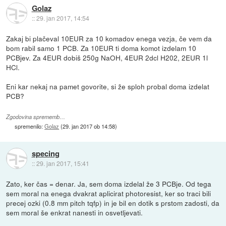
Golaz
::
29. jan 2017, 14:54
Zakaj bi plačeval 10EUR za 10 komadov enega vezja, če vem da
bom rabil samo 1 PCB. Za 10EUR ti doma komot izdelam 10
PCBjev. Za 4EUR dobiš 250g NaOH, 4EUR 2dcl H202, 2EUR 1l
HCl.
Eni kar nekaj na pamet govorite, si že sploh probal doma izdelat
PCB?
Zgodovina sprememb…
spremenilo:
Golaz
(
29. jan 2017 ob 14:58
)
specing
::
29. jan 2017, 15:41
Zato, ker čas = denar. Ja, sem doma izdelal že 3 PCBje. Od tega
sem moral na enega dvakrat aplicirat photoresist, ker so traci bili
precej ozki (0.8 mm pitch tqfp) in je bil en dotik s prstom zadosti, da
sem moral še enkrat nanesti in osvetljevati.