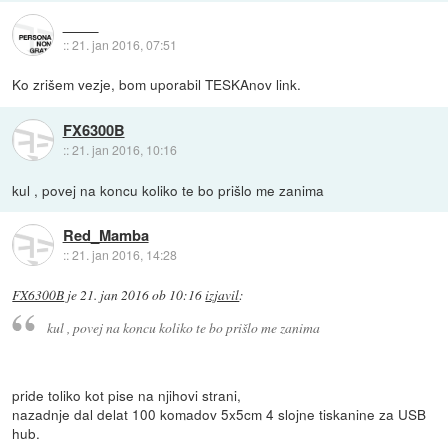
::
21. jan 2016, 07:51
Ko zrišem vezje, bom uporabil TESKAnov link.
FX6300B
::
21. jan 2016, 10:16
kul , povej na koncu koliko te bo prišlo me zanima
Red_Mamba
::
21. jan 2016, 14:28
FX6300B
je
21. jan 2016 ob 10:16
izjavil
:
kul , povej na koncu koliko te bo prišlo me zanima
pride toliko kot pise na njihovi strani,
nazadnje dal delat 100 komadov 5x5cm 4 slojne tiskanine za USB
hub.