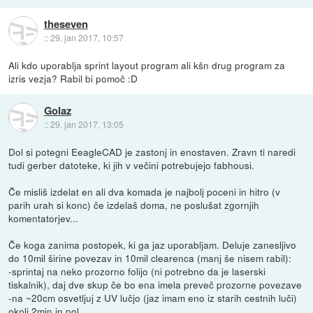
theseven
::
29. jan 2017, 10:57
Ali kdo uporablja sprint layout program ali kšn drug program za
izris vezja? Rabil bi pomoč :D
Golaz
::
29. jan 2017, 13:05
Dol si potegni EeagleCAD je zastonj in enostaven. Zravn ti naredi
tudi gerber datoteke, ki jih v večini potrebujejo fabhousi.
Če misliš izdelat en ali dva komada je najbolj poceni in hitro (v
parih urah si konc) če izdelaš doma, ne poslušat zgornjih
komentatorjev...
Če koga zanima postopek, ki ga jaz uporabljam. Deluje zanesljivo
do 10mil širine povezav in 10mil clearenca (manj še nisem rabil):
-sprintaj na neko prozorno folijo (ni potrebno da je laserski
tiskalnik), daj dve skup če bo ena imela preveč prozorne povezave
-na ~20cm osvetljuj z UV lučjo (jaz imam eno iz starih cestnih luči)
okoli 2min in pol