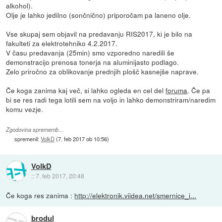
alkohol).
Olje je lahko jedilno (sončnično) priporočam pa laneno olje.
Vse skupaj sem objavil na predavanju RIS2017, ki je bilo na
fakulteti za elektrotehniko 4.2.2017.
V času predavanja (25min) smo vzporedno naredili še
demonstracijo prenosa tonerja na aluminijasto podlago.
Zelo priročno za oblikovanje prednjih plošč kasnejše naprave.
Če koga zanima kaj več, si lahko ogleda en cel del
foruma
. Če pa
bi se res radi tega lotili sem na voljo in lahko demonstriram/naredim
komu vezje.
Zgodovina sprememb…
spremenil:
VolkD
(
7. feb 2017 ob 10:56
)
VolkD
::
7. feb 2017, 20:48
Če koga res zanima :
http://elektronik.viidea.net/smernice_i...
brodul