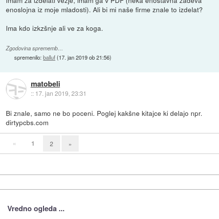
enoslojna iz moje mladosti). Ali bi mi naše firme znale to izdelat?
Ima kdo izkzšnje ali ve za koga.
Zgodovina sprememb…
spremenilo:
balluf
(
17. jan 2019 ob 21:56
)
matobeli
::
17. jan 2019, 23:31
Bi znale, samo ne bo poceni. Poglej kakšne kitajce ki delajo npr.
dirtypcbs.com
«
1
2
»
Vredno ogleda ...