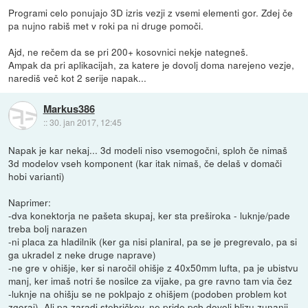
Programi celo ponujajo 3D izris vezji z vsemi elementi gor. Zdej če
pa nujno rabiš met v roki pa ni druge pomoči.
Ajd, ne rečem da se pri 200+ kosovnici nekje nategneš.
Ampak da pri aplikacijah, za katere je dovolj doma narejeno vezje,
narediš več kot 2 serije napak...
Markus386
::
30. jan 2017, 12:45
Napak je kar nekaj... 3d modeli niso vsemogočni, sploh če nimaš
3d modelov vseh komponent (kar itak nimaš, če delaš v domači
hobi varianti)
Naprimer:
-dva konektorja ne pašeta skupaj, ker sta preširoka - luknje/pade
treba bolj narazen
-ni placa za hladilnik (ker ga nisi planiral, pa se je pregrevalo, pa si
ga ukradel z neke druge naprave)
-ne gre v ohišje, ker si naročil ohišje z 40x50mm lufta, pa je ubistvu
manj, ker imaš notri še nosilce za vijake, pa gre ravno tam via čez
-luknje na ohišju se ne poklpajo z ohišjem (podoben problem kot
zgoraj), Ali pa zaradi stebričkov, ne pride pcb dovolj blizu zunanji