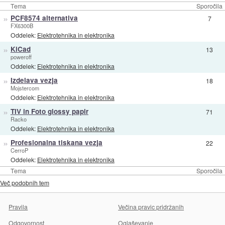
Tema
Sporočila
»
PCF8574 alternativa
7
FX6300B
Oddelek:
Elektrotehnika in elektronika
»
KiCad
13
poweroff
Oddelek:
Elektrotehnika in elektronika
»
Izdelava vezja
18
Mojstercom
Oddelek:
Elektrotehnika in elektronika
»
TIV in Foto glossy papir
71
Racko
Oddelek:
Elektrotehnika in elektronika
»
Profesionalna tiskana vezja
22
CerroP
Oddelek:
Elektrotehnika in elektronika
Tema
Sporočila
Več podobnih tem
Pravila
Večina pravic pridržanih
Odgovornost
Oglaševanje