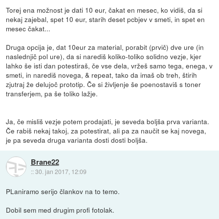
Torej ena možnost je dati 10 eur, čakat en mesec, ko vidiš, da si
nekaj zajebal, spet 10 eur, starih deset pcbjev v smeti, in spet en
mesec čakat...
Druga opcija je, dat 10eur za material, porabit (prvič) dve ure (in
naslednjič pol ure), da si narediš koliko-toliko solidno vezje, kjer
lahko še isti dan potestiraš, če vse dela, vržeš samo tega, enega, v
smeti, in narediš novega, & repeat, tako da imaš ob treh, štirih
zjutraj že delujoč prototip. Če si življenje še poenostaviš s toner
transferjem, pa še toliko lažje.
Ja, če misliš vezje potem prodajati, je seveda boljša prva varianta.
Če rabiš nekaj takoj, za potestirat, ali pa za naučit se kaj novega,
je pa seveda druga varianta dosti dosti boljša.
Brane22
::
30. jan 2017, 12:09
PLaniramo serijo člankov na to temo.
Dobil sem med drugim profi fotolak.